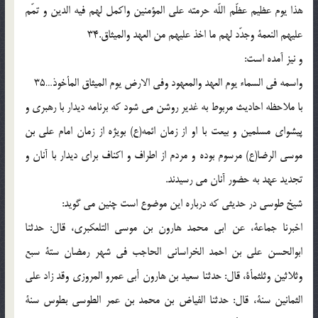
هذا یوم عظیم عظّم اللّه حرمته علی المؤمنین واکمل لهم فیه الدین و تمّم
علیهم النعمة وجدّد لهم ما اخذ علیهم من العهد والمیثاق.34
و نیز آمده است:
واسمه فی السماء یوم العهد والمعهود وفی الارض یوم المیثاق المأخوذ…35
با ملاحظه احادیث مربوط به غدیر روشن می شود که برنامه دیدار با رهبری و
پیشوای مسلمین و بیعت با او از زمان ائمه(ع) بویژه از زمان امام علی بن
موسی الرضا(ع) مرسوم بوده و مردم از اطراف و اکناف برای دیدار با آنان و
تجدید عهد به حضور آنان می رسیدند.
شیخ طوسی در حدیثی که درباره این موضوع است چنین می گوید:
اخبرنا جماعة، عن ابی محمد هارون بن موسی التلعکبری، قال: حدثنا
ابوالحسن علی بن احمد الخراسانی الحاجب فی شهر رمضان ستة سبع
وثلاثین وثلثمأة، قال: حدثنا سعید بن هارون أبی عمرو المروزی وقد زاد علی
الثمانین سنة، قال: حدثنا الفیاض بن محمد بن عمر الطوسی بطوس سنة