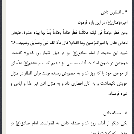
4 ـ افطاری دادن
امیرمؤمنان(ع) در این باره فرمود:
ومن فطر مؤمناً فی لیلته فکانّما فطّر فئاماً وفئاماً یَعُدُّ بها بیده عشرة، فنهض
ناهض فقال یا امیرالمؤمنین وما الفئام؟ قال مأة الف نبیّ وصدّیق وشهید…26
شبیه این حدیث از امام صادق(ع) نیز در ذیل «نماز روز غدیر» گذشت.
همچنین در ضمن احادیث آداب سیاسی نیز دیدیم که امام هشتم(ع) عدّه ای
از خواص خود را که روز غدیر به حضورش رسیده بودند برای افطار در منزل
خویش نگهداشت و به آنان افطاری داد و به منزل آنان نیز غذا و لباس و
غیره فرستاد.
5 ـ صدقه دادن
یکی دیگر از آداب روز غدیر صدقه دادن به فقیراست. امام صادق(ع) در
حدیثی که گذشت فرمود: