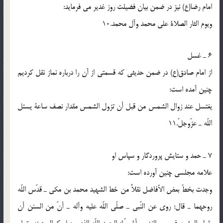
امام رضا(ع) نیز در ضمن بیان فضیلت روز غدیر می فرماید:
ویوم الثار الصلاة علی محمد وآل محمد.10
6 ـ غسل
از امام صادق(ع) در ضمن حدیثی که قسمتی از آن را درباره نماز نقل کردیم
چنین آمده است:
یغتسل عند زوال الشمس من قبل أن تزول الشمس مقدار نصف ساعة یسئل
اللّه ـ عزّوجلّ.11
7 ـ حمد و ستایش پروردگار و سپاس او
علامه مجلسی چنین آورده است:
وجدت بخطّ بعض الأفاضل نقلاً من خط الشهید محمد بن مکی ـ قدّس اللّه
روحهما ـ قال: روی عن النّبی ـ صلّی اللّه علیه وآله ـ أنّ من السنن أن