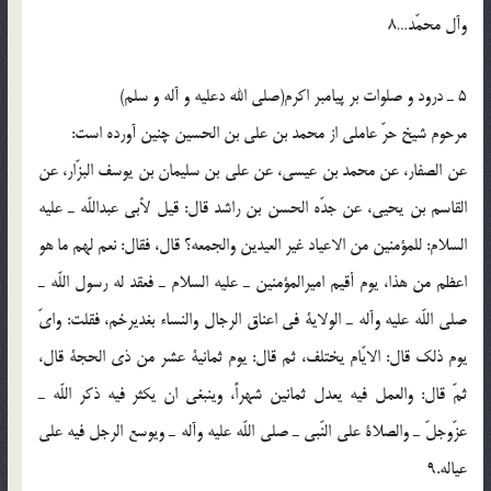
وآل محمّد…8
5 ـ درود و صلوات بر پیامبر اکرم(صلی الله دعلیه و آله و سلم)
مرحوم شیخ حرّ عاملی از محمد بن علی بن الحسین چنین آورده است:
عن الصفار، عن محمد بن عیسی، عن علی بن سلیمان بن یوسف البزّار، عن
القاسم بن یحیی، عن جدّه الحسن بن راشد قال: قیل لأبی عبداللّه ـ علیه
السلام: للمؤمنین من الاعیاد غیر العیدین والجمعه؟ قال، فقال: نعم لهم ما هو
اعظم من هذا، یوم أقیم امیرالمؤمنین ـ علیه السلام ـ فعقد له رسول اللّه ـ
صلی اللّه علیه وآله ـ الولایة فی اعناق الرجال والنساء بغدیرخم، فقلت: وایّ
یوم ذلک قال: الایّام یختلف، ثم قال: یوم ثمانیة عشر من ذی الحجة قال،
ثمّ قال: والعمل فیه یعدل ثمانین شهراً، وینبغی ان یکثر فیه ذکر اللّه ـ
عزّوجلّ ـ والصلاة علی النّبی ـ صلی اللّه علیه وآله ـ ویوسع الرجل فیه علی
عیاله.9