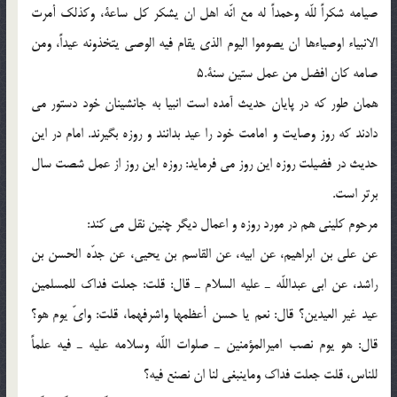
صیامه شکراً للّه وحمداً له مع انّه اهل ان یشکر کل ساعة، وکذلک أمرت
الانبیاء اوصیاءها ان یصوموا الیوم الذی یقام فیه الوصی یتخذونه عیداً، ومن
صامه کان افضل من عمل ستین سنة.5
همان طور که در پایان حدیث آمده است انبیا به جانشینان خود دستور می
دادند که روز وصایت و امامت خود را عید بدانند و روزه بگیرند. امام در این
حدیث در فضیلت روزه این روز می فرماید: روزه این روز از عمل شصت سال
برتر است.
مرحوم کلینی هم در مورد روزه و اعمال دیگر چنین نقل می کند:
عن علی بن ابراهیم، عن ابیه، عن القاسم بن یحیی، عن جدّه الحسن بن
راشد، عن ابی عبداللّه ـ علیه السلام ـ قال: قلت: جعلت فداک للمسلمین
عید غیر العیدین؟ قال: نعم یا حسن أعظمها واشرفهما، قلت: وایّ یوم هو؟
قال: هو یوم نصب امیرالمؤمنین ـ صلوات اللّه وسلامه علیه ـ فیه علماً
للناس، قلت جعلت فداک وماینبغی لنا ان نصنع فیه؟