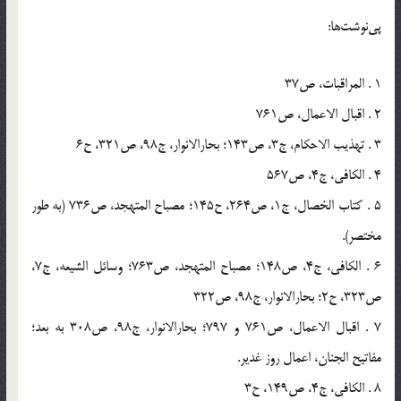
پی‌نوشت‌ها:
1 . المراقبات، ص37
2 . اقبال الاعمال، ص761
3 . تهذیب الاحکام، ج3، ص143؛ بحارالانوار، ج98، ص321، ح6
4 . الکافی، ج4، ص567
5 . کتاب الخصال، ج1، ص264، ح145؛ مصباح المتهجد، ص736 (به طور
مختصر).
6 . الکافی، ج4، ص148؛ مصباح المتهجد، ص763؛ وسائل الشیعه، ج7،
ص323، ح2؛ بحارالانوار، ج98، ص322
7 . اقبال الاعمال، ص761 و 797؛ بحارالانوار، ج98، ص308 به بعد؛
مفاتیح الجنان، اعمال روز غدیر.
8 . الکافی، ج4، ص149، ح3