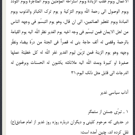
الاعمال ویوم طلب الزیادة ویوم استراحة المؤمنین ویوم المتاجرة ویوم التودّد
ویوم الوصول الی رحمة اللّه ویوم التزکیة و یوم ترک الکبائر والذنوب ویوم
العبادة ویوم تفطیر الصائمین، الی ان قال، وهو یوم التبسّم فی وجهه الناس
من اهل الایمان فمن تبسّم فی وجه اخیه یوم الغدیر نظر اللّه الیه یوم القیامة
بالرحمة وقضی له ألف حاجة بنی له قصراً فی الجنة من درّة بیضاء ونظّر
وجهه وهو یوم الزینة فمن تزیّن لیوم الغدیر غفر اللّه له کل خطیئة عملها
صغیرة او کبیرة وبعث اللّه الیه ملائکته یکتبون له الحسنات ویرفعون له
الدرجات الی قابل مثل ذلک الیوم.31
آداب سیاسی غدیر
1 ـ تبرّی جستن از ستمگر
در حدیثی که مرحوم کلینی و دیگران درباره روزه روز غدیر از امام صادق(ع)
نقل کرده اند، چنین آمده است: