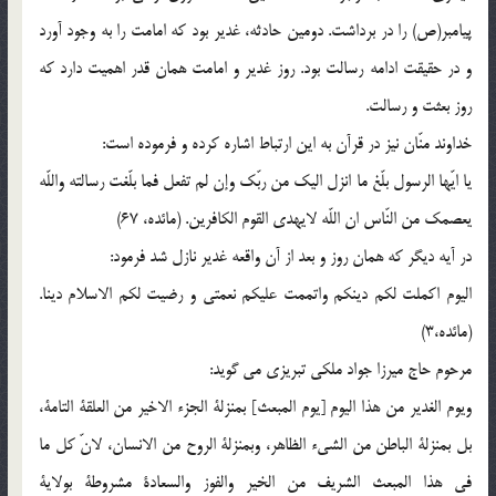
پیامبر(ص) را در برداشت. دومین حادثه، غدیر بود که امامت را به وجود آورد
و در حقیقت ادامه رسالت بود. روز غدیر و امامت همان قدر اهمیت دارد که
روز بعثت و رسالت.
خداوند منّان نیز در قرآن به این ارتباط اشاره کرده و فرموده است:
یا ایّها الرسول بلّغ ما انزل الیک من ربّک وإن لم تفعل فما بلّغت رسالته واللّه
یعصمک من النّاس ان اللّه لایهدی القوم الکافرین. (مائده، 67)
در آیه دیگر که همان روز و بعد از آن واقعه غدیر نازل شد فرمود:
الیوم اکملت لکم دینکم واتممت علیکم نعمتی و رضیت لکم الاسلام دینا.
(مائده،3)
مرحوم حاج میرزا جواد ملکی تبریزی می گوید:
ویوم الغدیر من هذا الیوم [یوم المبعث] بمنزلة الجزء الاخیر من العلقة التامة،
بل بمنزلة الباطن من الشیء الظاهر، وبمنزلة الروح من الانسان، لانّ کل ما
فی هذا المبعث الشریف من الخیر والفوز والسعادة مشروطة بولایة