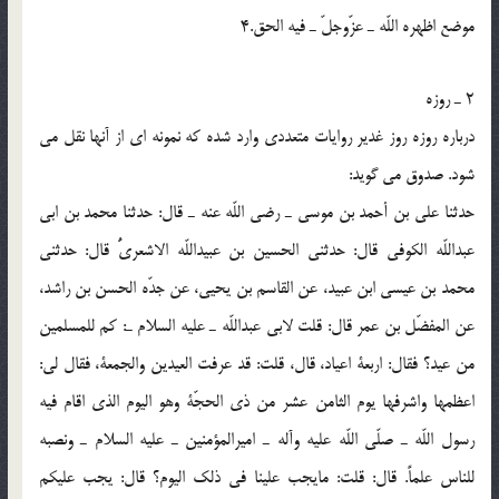
موضع اظهره اللّه ـ عزّوجلّ ـ فیه الحق.4
2 ـ روزه
درباره روزه روز غدیر روایات متعددی وارد شده که نمونه ای از آنها نقل می
شود. صدوق می گوید:
حدثنا علی بن أحمد بن موسی ـ رضی اللّه عنه ـ قال: حدثنا محمد بن ابی
عبداللّه الکوفی قال: حدثنی الحسین بن عبیداللّه الاشعریُّ قال: حدثنی
محمد بن عیسی ابن عبید، عن القاسم بن یحیی، عن جدّه الحسن بن راشد،
عن المفضّل بن عمر قال: قلت لابی عبداللّه ـ علیه السلام ـ: کم للمسلمین
من عید؟ فقال: اربعة اعیاد، قال، قلت: قد عرفت العیدین والجمعة، فقال لی:
اعظمها واشرفها یوم الثامن عشر من ذی الحجّة وهو الیوم الذی اقام فیه
رسول اللّه ـ صلّی اللّه علیه وآله ـ امیرالمؤمنین ـ علیه السلام ـ ونصبه
للناس علماً. قال: قلت: مایجب علینا فی ذلک الیوم؟ قال: یجب علیکم