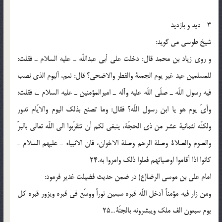
3 ـ دید و بازدید
شیخ طوسی می گوید:
و روی زیاد بن محمد قال: دخلت علی أبی عبداللّه ـ علیه السلام ـ فقلت:
للمسلمین عید غیر یوم الجمعة والفطر والاضحی؟ قال: نعم، ألیوم الذی نصب
فیه رسول اللّه ـ صلّی اللّه علیه وآله ـ امیرالمؤمنین ـ علیه السلام ـ، فقلت:
وأیّ یوم هو یا ابن رسول اللّه؟ فقال: وما تصنع بذلک الیوم والایّام تدور
ولکنّه لثمانیة عشر من ذی الحجّة، ینبغی لکم أن تتقرّبوا الی اللّه تعالی بالبرّ
والصوم والصلاة وصلة الرحم وصلة الاخوان، فان الانبیاء ـ علیهم السلام ـ
کانوا اذا أقاموا اوصیائهم فعلوا ذلک وامروا به.24
امام علی بن موسی الرضا(ع) در ضمن حدیث فضیلت غدیر فرمود:
ومن زار فیه مؤمناً أدخل اللّه قبره سبعین نوراً ووسّع فی قبره ویزور قبره کل
یوم سبعون الف ملک ویبشرونه بالجنّة…25