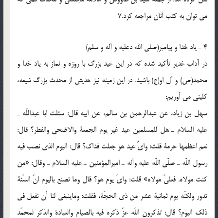
می توان به کتب آنان مراجعه کرد.7
4 ـ یاد خدا و پیامبر(صلی الله دعلیه و آله و سلم)
در آداب غدیر تأکید شده که در این عید بزرگ با روزه و نماز به یاد خدا و
محمد(ص) و آل او(ع) باشید. در این زمینه نیز حدیثی از محدث بزرگ شیعه،
کلینی می آوریم:
سهل بن زیاد، عن عبدالرحمن بن سالم، عن ابیه قال: سئلت ابا عبداللّه ـ
علیه السلام ـ هل للمسلمین عید غیر یوم الجمعة والاضحی والفطر؟ قال:
نعم اعظمها حرمة قلت: وایُّ عید هو جعلت فداک؟ قال: الیوم الذی نصب فیه
رسول اللّه ـ صلّی اللّه علیه وآله ـ امیرالمؤمنین ـ علیه السلام ـ وقال: «من
کنت مولاه. فعلیّ مولاه» قلت: وایّ یوم هو؟ قال وما تصنع بالیوم انّ السّنة
تدور ولکنّه یوم ثمانیة عشر من ذی الحجّة، فقلت: وماینبغی لنا أن نفعل فی
ذلک الیوم؟ قال: تذکرون اللّه عزّ ذکره فیه بالصیام والعبادة والذکر لمحمّد