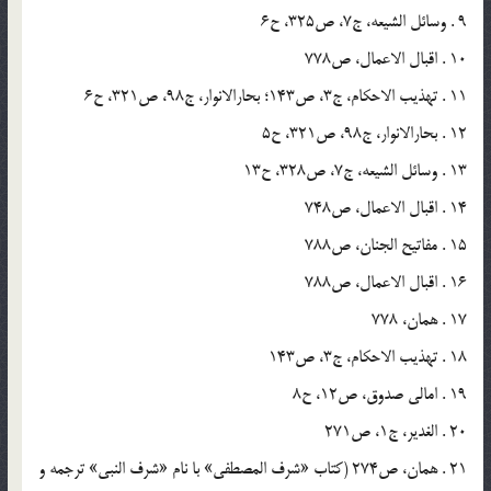
9 . وسائل الشیعه، ج7، ص325، ح6
10 . اقبال الاعمال، ص778
11 . تهذیب الاحکام، ج3، ص143؛ بحارالانوار، ج98، ص321، ح6
12 . بحارالانوار، ج98، ص321، ح5
13 . وسائل الشیعه، ج7، ص328، ح13
14 . اقبال الاعمال، ص748
15 . مفاتیح الجنان، ص788
16 . اقبال الاعمال، ص788
17 . همان، 778
18 . تهذیب الاحکام، ج3، ص143
19 . امالی صدوق، ص12، ح8
20 . الغدیر، ج1، ص271
21 . همان، ص274 (کتاب «شرف المصطفی» با نام «شرف النبی» ترجمه و