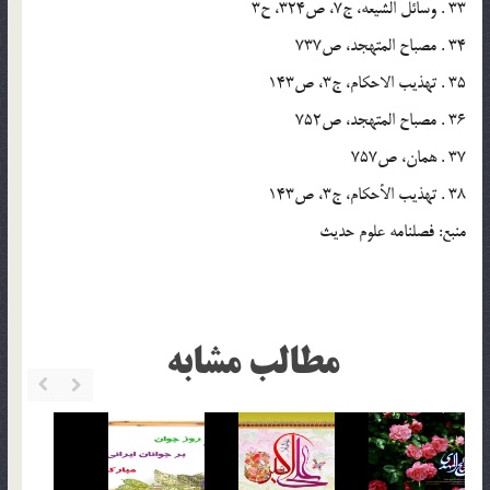
33 . وسائل الشیعه، ج7، ص324، ح3
34 . مصباح المتهجد، ص737
35 . تهذیب الاحکام، ج3، ص143
36 . مصباح المتهجد، ص752
37 . همان، ص757
38 . تهذیب الأحکام، ج3، ص143
منبع: فصلنامه علوم حدیث
مطالب مشابه