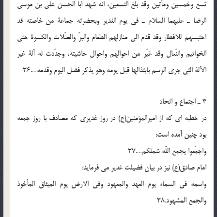
تسع وخمسین ومأتین وقد بلغ التسعین، انه شهد ابا الحسن علی بن موسی
الرضا ـ علیهما السلام ـ فی یوم الغدیر وبحضرته جماعة من خاصته قد
احتبسهم للافطار وقد قدم الی منازلهم الطعام والبرّ والصّلات والکسوة حتی
الخواتیم والنّعال وقد غیّر من احوالهم واحوال حاشیته، وجدّدت له آلة غیر
الآلة التی جری الرسم بابتذالها قبل یومه وهو یذکر فضل الیوم وقدمه….36
3 ـ اجتماع و اتحاد
در خطبه ای که از امیرالمؤمنین(ع) در روز غدیری که مصادف با روز جمعه
بود چنین آمده است:
واجمَعوا یجمع اللّه شملکم….37
امام صادق(ع) نیز در بیان فضیلت غدیر می فرماید:
واسمه فی السماء یوم العهد والمعهود وفی الارض یوم المیثاق المأخوذ
والجمع المشهود.38