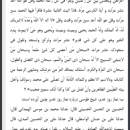
اخراهنّ ویجلس بین کلّ رکعتین ویقرأ فی کل رکعة الحمد وقل هو اللّه أحد
عشر مرّات و آیة الکرسی مرّة، فاذا اتیت الثانیة عشرة فاقرأ فیها الحمد سبع
مرّات وقل هو اللّه أحد سبع مرّات واقنت وقل «لا اله الاّ اللّهُ وَحْدَهُ لاشریک
لَهُ، لَهُ الملک ولَهُ الحمد یحیی ویمیت ویمیت ویُحیی وهو حیّ لایموت بِیَدِه
الخیر وهو علی کل شی قدیر» عشر مرات وترکع وتسجد وتقول فی
سجودک عشر مرات «سبحان مَن أحصی کل شئ علمهُ وسبحان مَنْ
لاینبغی التسبیح الاّ لَهُ سبحان ذی المَنَّ والنّعم، سبحان ذی الفضل والطول،
سبحان ذی العزّة والکرم، أسئلک بمعاقد العزّ من عرشِک ومنتهی الرحمة من
کتابک وبالاسم الاعظم وکلماته التّامّة أن تصلّی علی محمد رسولِکَ وأهل
بیته الطیّبین الطاهرین واَنْ تفعل بی کذا وکذا انّک سمیع مجیب».2
ب: نماز روز غدیر: شیخ طوسی درباره نماز روز غدیر چنین آورده است:
الحسین بن الحسن الحسینی قال: حدثنا محمد بن موسی الهمدانی قال:
حدثنا علی بن حسان الواسطی، قال حدثنا علی بن الحسین العبدی، قال
سمعت اباعبداللّه الصادق ـ علیه السلام ـ یقول: صیام یوم غدیرخم یعدل