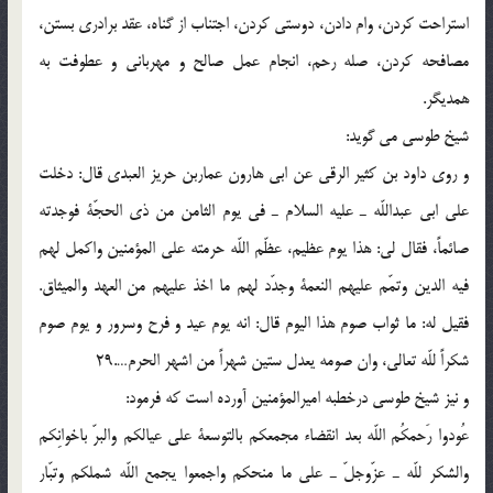
استراحت کردن، وام دادن، دوستی کردن، اجتناب از گناه، عقد برادری بستن،
مصافحه کردن، صله رحم، انجام عمل صالح و مهربانی و عطوفت به
همدیگر.
شیخ طوسی می گوید:
و روی داود بن کثیر الرقی عن ابی هارون عماربن حریز العبدی قال: دخلت
علی ابی عبداللّه ـ علیه السلام ـ فی یوم الثامن من ذی الحجّة فوجدته
صائماً، فقال لی: هذا یوم عظیم، عظّم اللّه حرمته علی المؤمنین واکمل لهم
فیه الدین وتمّم علیهم النعمة وجدّد لهم ما اخذ علیهم من العهد والمیثاق.
فقیل له: ما ثواب صوم هذا الیوم قال: انه یوم عید و فرح وسرور و یوم صوم
شکراً للّه تعالی، وان صومه یعدل ستین شهراً من اشهر الحرم….29
و نیز شیخ طوسی درخطبه امیرالمؤمنین آورده است که فرمود:
عُودوا رَحمکُم اللّه بعد انقضاء مجمعکم بالتوسعة علی عیالکم والبرّ باخوانِکم
والشکر للّه ـ عزّوجلّ ـ علی ما منحکم واجمعوا یجمع اللّه شملکم وتبّار