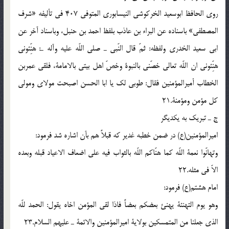
روی الحافظ ابوسعید الخرکوشی النیسابوری المتوفی 407 فی تألیفه «شرف
المصطفی» باسناده عن البراء بن عاذب بلفظ احمد بن حنبل، وباسناد آخر عن
ابی سعید الخدری ولفظه: ثمّ قال النّبی ـ صلی اللّه علیه وآله ـ: هنِّئونی
هنِّئونی ان اللّه تعالی خصّنی بالنبوة وخصّ اهل بیتی بالامامة، فلقی عمربن
الخطاب أمیرالمؤمنین فقال: طوبی لک یا ابا الحسن اصبحت مولای ومولی
کل مؤمن ومؤمنة.21
ج ـ تبریک به یکدیگر
امیرالمؤمنین(ع) در ضمن خطبه غدیر که قبلاً هم بآن اشاره شد فرمود:
وتهانّوا نعمة اللّه کما هنّاکم اللّه بالثواب فیه علی اضعاف الاعیاد قبله وبعده
الاّ فی مثله.22
امام هشتم(ع) فرمود:
وهو یوم التهنئة یهنئ بعضکم بعضاً فاذا لقی المؤمن اخاه یقول: الحمد للّه
الذی جعلنا من المتمسکین بولایة امیرالمؤمنین والائمة ـ علیهم السلام.23