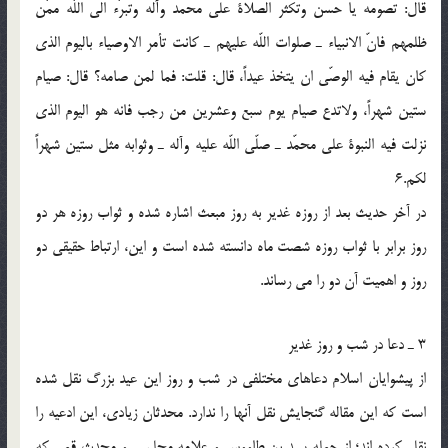
قال: تصومه یا حسن وتکثر الصلاة علی محمد وآله وتبرّء الی اللّه ممّن
ظلمهم فانّ الانبیاء ـ صلوات اللّه علیهم ـ کانت تأمر الاوصیاء بالیوم الذی
کان یقام فیه الوصّی ان یتخذ عیداً، قال: قلت: فما لمن صامه؟ قال: صیام
ستین شهراً، ولاتدع صیام یوم سبع وعشرین من رجب فانه هو الیوم الذی
نزلت فیه النبوة علی محمّد ـ صلّی اللّه علیه وآله ـ وثوابه مثل ستین شهراً
لکم.6
در آخر حدیث بعد از روزه غدیر به روز مبعث اشاره شده و ثواب روزه هر دو
روز برابر با ثواب روزه شصت ماه دانسته شده است و این، ارتباط حقیقی دو
روز و اهمیت آن دو را می رساند.
3 ـ دعا در شب و روز غدیر
از پیشوایان اسلام دعاهای مختلفی در شب و روز این عید بزرگ نقل شده
است که این مقاله گنجایش نقل آنها را ندارد. محدثان زیادی، این ادعیه را
نقل کرده اند؛ از جمله سید بن طاووس و علامه مجلسی و محدث قمی که