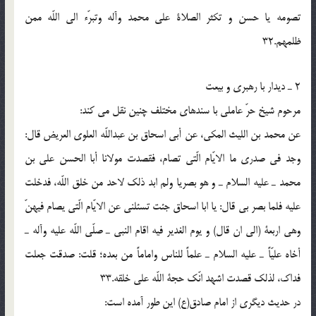
تصومه یا حسن و تکثر الصلاة علی محمد وآله وتبرّء الی اللّه ممن
ظلمهم.32
2 ـ دیدار با رهبری و بیعت
مرحوم شیخ حرّ عاملی با سندهای مختلف چنین نقل می کند:
عن محمد بن اللیث المکی، عن أبی اسحاق بن عبداللّه العلوی العریض قال:
وجد فی صدری ما الایّام الّتی تصام، فقصدت مولانا أبا الحسن علی بن
محمد ـ علیه السلام ـ و هو بصریا ولم ابد ذلک لاحد من خلق اللّه، فدخلت
علیه فلما بصر بی قال: یا ابا اسحاق جئت تسئلنی عن الایّام الّتی یصام فیهنّ
وهی اربعة (الی ان قال) و یوم الغدیر فیه اقام النبی ـ صلّی اللّه علیه وآله ـ
أخاه علیّاً ـ علیه السلام ـ علماً للناس واماماً من بعده؛ قلت: صدقت جعلت
فداک، لذلک قصدت اشهد انّک حجة اللّه علی خلقه.33
در حدیث دیگری از امام صادق(ع) این طور آمده است: