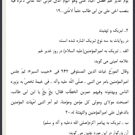
یوم غدیر خمّ افضل اَعیاد امّتی وهو الیوم الّذی اَمَرنی اللّه تعالی ذکره فیه
بنصب اخی علی بن ابی طالب علماً لامّتی…19
2ـ تبریک و تهنیت
در روایات به سه نوع تبریک اشاره شده است:
الف ـ تبریک به امیرالمؤمنین(علیه السلام) در روز غدیر خم
علامه امینی می گوید:
وقال المورّخ غیاث الدین المستوفی 942 فی «حبیب السیر»: ثمّ جلس
امیرالمؤمنین بامر من النبی ـ صلّی اللّه علیه وآله ـ فی خیمة تخصّ به یزوره
الناس ویهنئونه وفیهم عمربن الخطّاب فقال: بخٍّ بخٍّ یا ابن ابی طالب،
اصبحت مولای ومولی کل مؤمن ومؤمنة. ثم أمر النبی امّهات المؤمنین
بالدخول علی امیرالمؤمنین والتهنئة له.20
ب ـ تبریک به پیامبر اکرم(صلی الله دعلیه و آله و سلم)
آن بزرگوار در این مورد چنین می گوید: