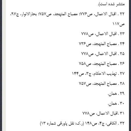
منتشر شده است).
22 . اقبال الاعمال، ص776؛ مصباح المتهجد، ص757؛ بحارالانوار، ج97،
ص117
23 . اقبال الاعمال، ص778
24 . مصباح المتهجد، ص736
25 . اقبال الاعمال، ص778
26 . مصباح المتهجد، ص758
27 . تهذیب الاحکام، ج3، ص144
28 . مصباح المتهجد، ص757
29 . همان.
30 . همان.
31 .اقبال الاعمال، ص778
32 . الکافی، ج4، ص148 (ر.ک: نقل پاورقی شماره 13)