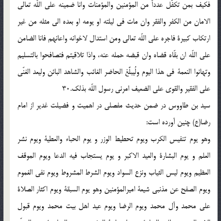
فکیف بمن تکفّل عدداً من المؤمنین والمؤمنات وانا ضمینه علی اللّه تعالی
الامان من الکفر والفقر وان مات فی لیلته او یومه او بعده الی مثله من غیر
ارتکاب کبیرة فاجره علی اللّه تعالی ومن استدال لاخوانه واعانهم فانا الضامن
علی اللّه ان بقّاه قضاه وان قبضه حمله عنه، واذا تلاقیتم فتصافحوا بالتسلیم
وتهانوا النعمة فی هذا الیوم ولُیبلَّغ الحاضر الغائب والشاهد البائن ولیعد الغنّی
علی الفقیر والقوی علی الضعیف امرنی رسول اللّه بذلک.30
سید بن طاووس در ضمن حدیث مفصلی در اهمیت و فضیلت غدیر از امام
رضا(ع) چنین آورده است:
وهو یوم تنفیس الکرب ویوم تحطیط الوزر و یوم الحباء والعطیة ویوم نشر
العلم و یوم البشارة والعید الاکبر و یوم یستجاب فیه الدعا ویوم الموقف
العظیم ویوم لیس الثیاب ونزع السواد ویوم الشرط المشروط ویوم نفی الغموم
ویوم الصفح عن مذنبی شیعة امیرالمؤمنین وهو یوم السبقة ویوم اکثار الصلاة
علی محمد وآل محمد ویوم الرضا ویوم عید اهل بیت محمد ویوم قبول