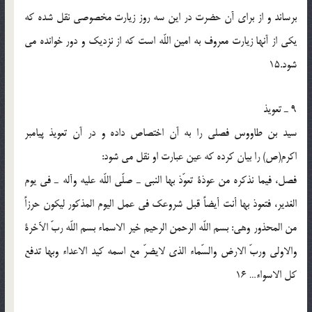
برساند و از برای آن حضرت در این سه روز زیارت مخصوصی نقل شده که
یکی از آنها زیارت معروف به امین اللّه است که از نزدیک و دور خوانده می
شود.15
9 ـ تعویذ
سید بن طاووس فصلی را به آن اختصاص داده و در آن تعویذ پیامبر
اکرم(ص) را بیان کرده که عین عبارت او نقل می شود:
فصل، فیما نذکره من عوذة تعوّذ بها النبی ـ صلّی اللّه علیه وآله ـ فی یوم
الغدیر، فتعوذ بها أنت أیضاً قبل شروعک فی عمل الیوم المذکور لیکون حرزاً
من المحذور وهی: بسم اللّه الرحمن الرحیم خیر الاسماء بسم اللّه ربّ الآخرة
والاولی وربّ الارض والسّماء الذی لایضرّ مع اسمه کید الاعداء وبها تدفع
کل الاسواء… 16