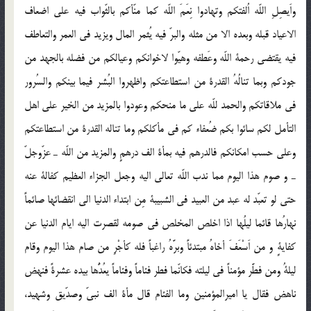
واَیصِلِ اللّه اُلفتکم وتهادوا نِعَمَ اللّه کما منّأکم بالثّواب فیه علی اضعاف
الاعیاد قبله وبعده الا من مثله والبرّ فیه یُثمر المال ویزید فی العمر والتعاطف
فیه یقتضی رحمة اللّه وعَطفه وهیّوا لاخوانکم وعیالکم من فضله بالجهد من
جودکم وبما تنالُهُ القدرة من استطاعتکم واظهروا البُشر فیما بینکم والسُرور
فی ملاقاتکم والحمد للّه علی ما منحکم وعودوا بالمزید من الخیر علی اهل
التأمل لکم سائوا بکم ضُعفاء کم فی مأکلکم وما تناله القدرة من استطاعتکم
وعلی حسب امکانکم فالدرهم فیه بمأة الف درهمٍ والمزید من اللّه ـ عزّوجلّ
ـ و صوم هذا الیوم مما ندب اللّه تعالی الیه وجعل الجزاء العظیم کفالة عنه
حتی لو تعبّد له عبد من العبید فی الشبیبة مِن ابتداء الدنیا الی انقضائها صائماً
نهارُها قائما لیلُها اذا اخلص المخلص فی صومه لقصرت الیه ایام الدنیا عن
کفایةٍ و من اَسْعَفَ أخاهُ مبتدئاً وبرَّهُ راغباً فله کأجْرِ من صام هذا الیوم وقام
لیلةُ ومن فطَّر مؤمناً فی لیلته فکانّما فطر فئاماً وفئاماً یعُدُّها بیده عشرةً فنهض
ناهض فقال یا امیرالمؤمنین وما الفئام قال مأة الف نبیّ وصدّیق وشهید،