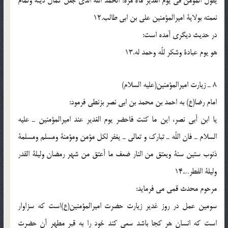
یقول المؤمن فی یوم الغدیر مأة مرّة: الحمد اللّه الذی جعل کمال دینه وتمام
نعمته بولایة امیرالمؤمنین علی بن ابی طالب.12
در حدیث دیگری آمده است:
هو یوم عبادة وشکر للّه وحمد له.13
8 ـ زیارت امیرالمؤمنین(علیه السلام)
امام رضا(ع) به احمد بن محمد بن ابی نصر بزنطی فرمود:
یا ابن أبی نصر، این ما کنت فاحضر یوم الغدیر عند امیرالمؤمنین ـ علیه
السلام ـ فان اللّه ـ تبارک و تعالی ـ یغفر لکل مؤمن ومؤمنة ومسلم ومسلمة
ذنوب ستین سنة ویعتق من النار ضعف ما أعتق من شهر رمضان ولیلة القدر
ولیلة الفطر….14
مرحوم محدث قمی می فرماید:
سومین عمل در روز غدیر زیارت حضرت امیرالمؤمنین(ع)است که سزاوار
است که انسان هر کجا باشد سعی کند خود را به قبر مطهر آن حضرت