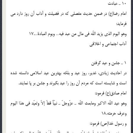
10 ـ عبادت
امام رضا(ع) در ضمن حدیث مفصلی که در فضیلت و آداب آن روز دارد می
فرماید:
وهو الیوم الذی یزید اللّه فی مال من عبد فیه… ویوم العبادة….17
آداب اجتماعی و اخلاقی
1 ـ جشن و عید گرفتن
در احادیث زیادی، غدیر، روز عید و بلکه بهترین عید اسلامی دانسته شده
است و شایسته است که مردم آن روز را عید بگیرند و جشن بر پا نمایند.
امام صادق(ع) فرمود:
وهو عید اللّه الاکبر ومابعث اللّه ـ عزّوجلّ ـ نبیّاً قطّ إلاّ وتعیّد فی هذا الیوم
وعرف حرمته.18
و رسول خدا(ص) فرمود: