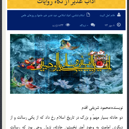
آداب غدیر از نگاه روایات
خادم اهل البیت
اسلام شناسی
,
اعیاد اسلامی
,
عید غدیر خم
,
ماهها و روزهای خاص
8 مهر 94
0 دیدگاه
1844بازدید
نويسنده:محمود شریفی اقدم
دو حادثه بسیار مهمّ و بزرگ در تاریخ اسلام رخ داد که از یکی رسالت و از
دیگری امامت به وجود آمد. نخستین حادثه، نزول وحی بود که رسالت