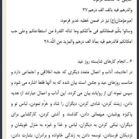
والدرهم فیه بالف الف درهم.27
امیرمؤمنان(ع) نیز در ضمن خطبه غدیر فرمود:
وسائوا بکُم ضعفائکم فی مأکلکم وما تناله القدرة من استطاعتکم وعلی حب
امکانکم فالدرهم فیه بمأة الف درهم والمزید من اللّه.28
6 ـ انجام کارهای شایسته روز عید
در احادیث، آداب و اعمال متعدد دیگری که جنبه اخلاقی و اجتماعی دارد و
مناسب روزهای عید و جشن است بیان شده که به آنها فقط اشاره می شود و
سپس نمونه ای از روایات بیان می گردد. این آداب و اعمال عبارتند از: هدیه
دادن، زینت کردن، شادی کردن، دیگران را شاد و خرّم نمودن، لباس نو و
پاکیزه پوشیدن، میهمانی دادن، گذشت و آشتی کردن، کارگشایی برای
دیگران، نیکی کردن به دیگران، لباس و غذا و غیره به منزل خویشان و
نزدیکان فرستادن، توسعه دادن به زندگی خانواده و برادران، بشارت دادن،