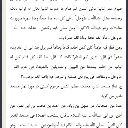
صیام عمر الدنیا عاش انسان ثم صام ما عمرت الدنیا لکان له ثواب ذلک
وصیامه یعدل عنداللّه ـ عزّوجل ّ ـ فی کل عام مأة حجّة ومأة عمرة مبرورات
متقبلات وهو عیداللّه الاکبر… ومن صلّی فیه رکعتین… عدلت عند اللّه ـ
عزوجلّ ـ مأة الف حجة ومأة الف عمرة و….
ومن فطر فیه مؤمناً کان کمن اطعم فئاماً وفئاماً فلم یزل یعد الی ان عقد بیده
عشراً. ثم قال: اتدری کم الفئام؟ قلت: لا. قال: مأة الف کل فئام کان له
ثواب من اطعم بعددها من النبیین والصدیقین والشهداء فی حرم اللّه ـ
عزّوجلّ ـ وسقاهم فی یوم ذی مسغبة والدرهم فیه بالف الف درهم…3
ج: نماز مسجد غدیر: محدث عظیم الشأن مرحوم کلینی در مورد نماز مسجد
غدیر می گوید:
عدة من اصحابنا، عن سهل بن زیاد، عن احمد بن محمد بن أبی نصر، عن
أبان عن ابی عبداللّه ـ علیه السلام ـ قال: یستحب الصلاة فی مسجد الغدیر
لان النبیّ ـ صلی اللّه علیه وآله ـ اقام فیه أمیرالمؤمنین ـ علیه السلام ـ وهو