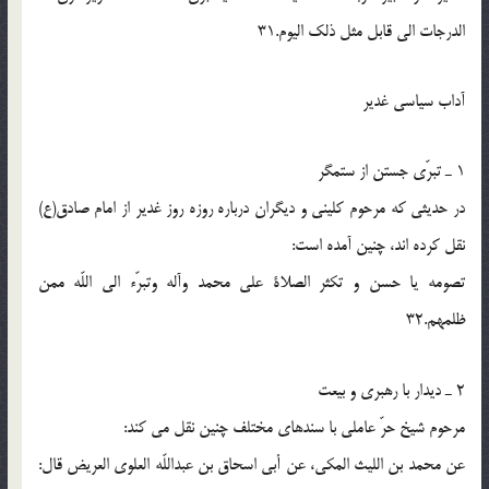
الدرجات الى قابل مثل ذلك اليوم.31
آداب سياسى غدير
1 ـ تبرّى جستن از ستمگر
در حديثى كه مرحوم كلينى و ديگران درباره روزه روز غدير از امام صادق(ع)
نقل كرده اند، چنين آمده است:
تصومه يا حسن و تكثر الصلاة على محمد وآله وتبرّء الى اللّه ممن
ظلمهم.32
2 ـ ديدار با رهبرى و بيعت
مرحوم شيخ حرّ عاملى با سندهاى مختلف چنين نقل مى كند:
عن محمد بن الليث المكى، عن أبى اسحاق بن عبداللّه العلوى العريض قال: