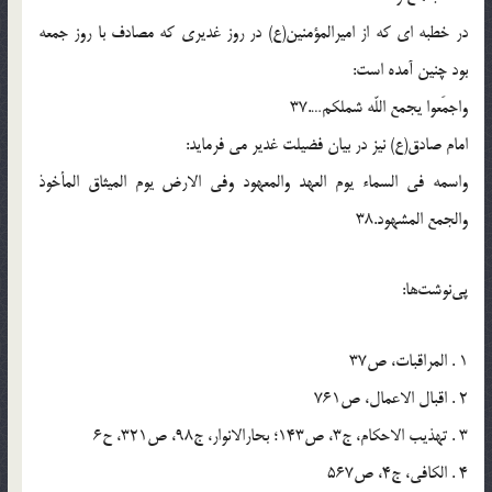
در خطبه اى كه از اميرالمؤمنين(ع) در روز غديرى كه مصادف با روز جمعه
بود چنين آمده است:
واجمَعوا يجمع اللّه شملكم….37
امام صادق(ع) نيز در بيان فضيلت غدير مى فرمايد:
واسمه فى السماء يوم العهد والمعهود وفى الارض يوم الميثاق المأخوذ
والجمع المشهود.38
پی‌نوشت‌ها:
1 . المراقبات، ص37
2 . اقبال الاعمال، ص761
3 . تهذيب الاحكام، ج3، ص143؛ بحارالانوار، ج98، ص321، ح6
4 . الكافى، ج4، ص567