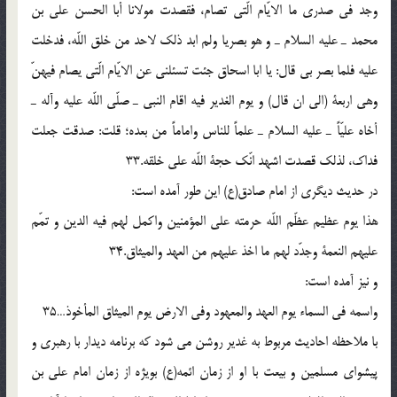
وجد فى صدرى ما الايّام الّتى تصام، فقصدت مولانا أبا الحسن على بن
محمد ـ عليه السلام ـ و هو بصريا ولم ابد ذلك لاحد من خلق اللّه، فدخلت
عليه فلما بصر بى قال: يا ابا اسحاق جئت تسئلنى عن الايّام الّتى يصام فيهنّ
وهى اربعة (الى ان قال) و يوم الغدير فيه اقام النبى ـ صلّى اللّه عليه وآله ـ
أخاه عليّاً ـ عليه السلام ـ علماً للناس واماماً من بعده؛ قلت: صدقت جعلت
فداك، لذلك قصدت اشهد انّك حجة اللّه على خلقه.33
در حديث ديگرى از امام صادق(ع) اين طور آمده است:
هذا يوم عظيم عظّم اللّه حرمته على المؤمنين واكمل لهم فيه الدين و تمّم
عليهم النعمة وجدّد لهم ما اخذ عليهم من العهد والميثاق.34
و نيز آمده است:
واسمه فى السماء يوم العهد والمعهود وفى الارض يوم الميثاق المأخوذ…35
با ملاحظه احاديث مربوط به غدير روشن مى شود كه برنامه ديدار با رهبرى و
پيشواى مسلمين و بيعت با او از زمان ائمه(ع) بويژه از زمان امام على بن