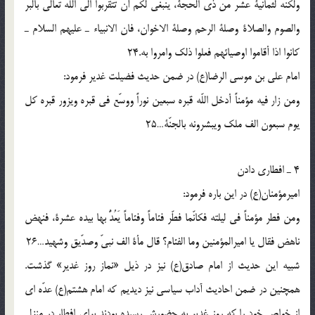
ولكنّه لثمانية عشر من ذى الحجّة، ينبغى لكم أن تتقرّبوا الى اللّه تعالى بالبرّ
والصوم والصلاة وصلة الرحم وصلة الاخوان، فان الانبياء ـ عليهم السلام ـ
كانوا اذا أقاموا اوصيائهم فعلوا ذلك وامروا به.24
امام على بن موسى الرضا(ع) در ضمن حديث فضيلت غدير فرمود:
ومن زار فيه مؤمناً أدخل اللّه قبره سبعين نوراً ووسّع فى قبره ويزور قبره كل
يوم سبعون الف ملك ويبشرونه بالجنّة…25
4 ـ افطارى دادن
اميرمؤمنان(ع) در اين باره فرمود:
ومن فطر مؤمناً فى ليلته فكانّما فطّر فئاماً وفئاماً يَعُدُّ بها بيده عشرة، فنهض
ناهض فقال يا اميرالمؤمنين وما الفئام؟ قال مأة الف نبىّ وصدّيق وشهيد…26
شبيه اين حديث از امام صادق(ع) نيز در ذيل «نماز روز غدير» گذشت.
همچنين در ضمن احاديث آداب سياسى نيز ديديم كه امام هشتم(ع) عدّه اى
از خواص خود را كه روز غدير به حضورش رسيده بودند براى افطار در منزل