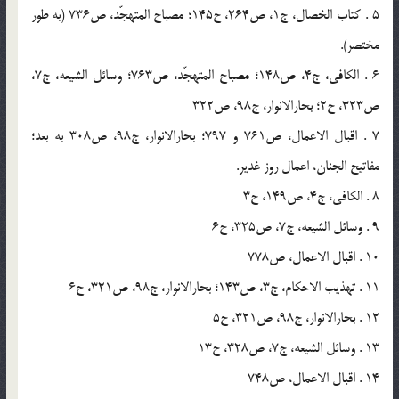
5 . كتاب الخصال، ج1، ص264، ح145؛ مصباح المتهجّد، ص736 (به طور
مختصر).
6 . الكافى، ج4، ص148؛ مصباح المتهجّد، ص763؛ وسائل الشيعه، ج7،
ص323، ح2؛ بحارالانوار، ج98، ص322
7 . اقبال الاعمال، ص761 و 797؛ بحارالانوار، ج98، ص308 به بعد؛
مفاتيح الجنان، اعمال روز غدير.
8 . الكافى، ج4، ص149، ح3
9 . وسائل الشيعه، ج7، ص325، ح6
10 . اقبال الاعمال، ص778
11 . تهذيب الاحكام، ج3، ص143؛ بحارالانوار، ج98، ص321، ح6
12 . بحارالانوار، ج98، ص321، ح5
13 . وسائل الشيعه، ج7، ص328، ح13
14 . اقبال الاعمال، ص748