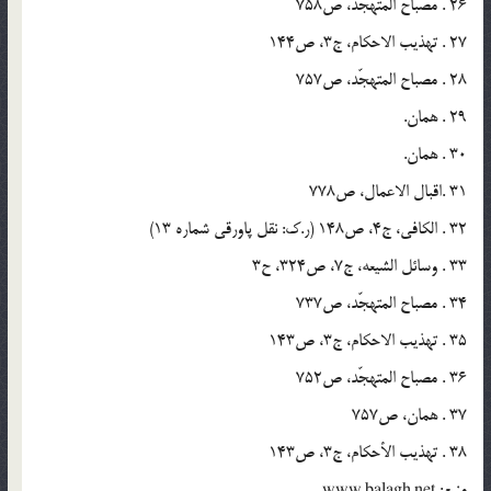
26 . مصباح المتهجّد، ص758
27 . تهذيب الاحكام، ج3، ص144
28 . مصباح المتهجّد، ص757
29 . همان.
30 . همان.
31 .اقبال الاعمال، ص778
32 . الكافى، ج4، ص148 (ر.ك: نقل پاورقى شماره 13)
33 . وسائل الشيعه، ج7، ص324، ح3
34 . مصباح المتهجّد، ص737
35 . تهذيب الاحكام، ج3، ص143
36 . مصباح المتهجّد، ص752
37 . همان، ص757
38 . تهذيب الأحكام، ج3، ص143
منبع: www.balagh.net