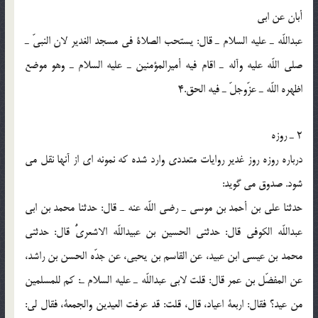
أبان عن ابى
عبداللّه ـ عليه السلام ـ قال: يستحب الصلاة فى مسجد الغدير لان النبيّ ـ
صلى اللّه عليه وآله ـ اقام فيه أميرالمؤمنين ـ عليه السلام ـ وهو موضع
اظهره اللّه ـ عزّوجلّ ـ فيه الحق.4
2 ـ روزه
درباره روزه روز غدير روايات متعددى وارد شده كه نمونه اى از آنها نقل مى
شود. صدوق مى گويد:
حدثنا على بن أحمد بن موسى ـ رضى اللّه عنه ـ قال: حدثنا محمد بن ابى
عبداللّه الكوفى قال: حدثنى الحسين بن عبيداللّه الاشعرىُّ قال: حدثنى
محمد بن عيسى ابن عبيد، عن القاسم بن يحيى، عن جدّه الحسن بن راشد،
عن المفضّل بن عمر قال: قلت لابى عبداللّه ـ عليه السلام ـ: كم للمسلمين
من عيد؟ فقال: اربعة اعياد، قال، قلت: قد عرفت العيدين والجمعة، فقال لى: