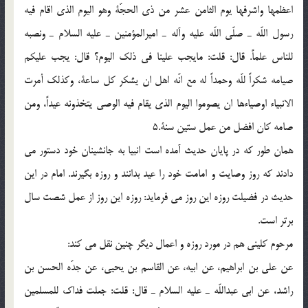
اعظمها واشرفها يوم الثامن عشر من ذى الحجّة وهو اليوم الذى اقام فيه
رسول اللّه ـ صلّى اللّه عليه وآله ـ اميرالمؤمنين ـ عليه السلام ـ ونصبه
للناس علماً. قال: قلت: مايجب علينا فى ذلك اليوم؟ قال: يجب عليكم
صيامه شكراً للّه وحمداً له مع انّه اهل ان يشكر كل ساعة، وكذلك أمرت
الانبياء اوصياءها ان يصوموا اليوم الذى يقام فيه الوصى يتخذونه عيداً، ومن
صامه كان افضل من عمل ستين سنة.5
همان طور كه در پايان حديث آمده است انبيا به جانشينان خود دستور مى
دادند كه روز وصايت و امامت خود را عيد بدانند و روزه بگيرند. امام در اين
حديث در فضيلت روزه اين روز مى فرمايد: روزه اين روز از عمل شصت سال
برتر است.
مرحوم كلينى هم در مورد روزه و اعمال ديگر چنين نقل مى كند:
عن على بن ابراهيم، عن ابيه، عن القاسم بن يحيى، عن جدّه الحسن بن
راشد، عن ابى عبداللّه ـ عليه السلام ـ قال: قلت: جعلت فداك للمسلمين