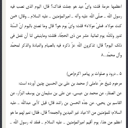
اعظمها حرمة قلت: واىُّ عيد هو جعلت فداك؟ قال: اليوم الذى نصب فيه
رسول اللّه ـ صلّى اللّه عليه وآله ـ اميرالمؤمنين ـ عليه السلام ـ وقال: «من
كنت مولاه. فعلىّ مولاه» قلت: واىّ يوم هو؟ قال وما تصنع باليوم انّ السّنة
تدور ولكنّه يوم ثمانية عشر من ذى الحجّة، فقلت: وماينبغى لنا أن نفعل فى
ذلك اليوم؟ قال: تذكرون اللّه عزّ ذكره فيه بالصيام والعبادة والذكر لمحمّد
وآل محمّد…8
5 ـ درود و صلوات بر پيامبر اكرم(ص)
مرحوم شيخ حرّ عاملى از محمد بن على بن الحسين چنين آورده است:
عن الصفار، عن محمد بن عيسى، عن على بن سليمان بن يوسف البزّار، عن
القاسم بن يحيى، عن جدّه الحسن بن راشد قال: قيل لأبى عبداللّه ـ عليه
السلام: للمؤمنين من الاعياد غير العيدين والجمعه؟ قال، فقال: نعم لهم ما هو
اعظم من هذا، يوم أقيم اميرالمؤمنين ـ عليه السلام ـ فعقد له رسول اللّه ـ