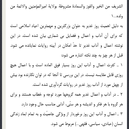
الشريف من الخير والفوز والسعادة مشروطة بولاية اميرالمؤمنين والائمة من
ولده…1
به دليل اهميت روز غدير به عنوان بزرگترين و مهمترين اعياد اسلامى است
كه براى آن آداب و اعمال و فضايل بى شمارى بيان شده است. در اين
نوشته اعمال و آداب غدير تا حدّ امكان در آيينه روايات نمايانده مى شود.
قبل از هر چيز به چند نكته اشاره مى شود:
1 ـ كثرت اعمال و آداب اين روز بسيار فوق العاده است و با اعمال هيچ
روزى قابل مقايسه نيست. در اين بررسى تا آنجا كه در توان نگارنده بود بيش
از چهل مورد از آداب روز غدير در روايات گردآورى شده است.
2 ـ در آداب و اعمال غدير همه گروهها مورد توجه و خطاب هستند و براى
هر گروه با هر فكر و انديشه و هر سنّى، آدابى مناسب حال وجود دارد.
3 ـ اعمال و آداب اين روز برخوردار از ويژگى جامعيّت و به تمام ابعاد زندگى
انسان (عبادى، سياسى، فقهى…) مربوط مى شود.