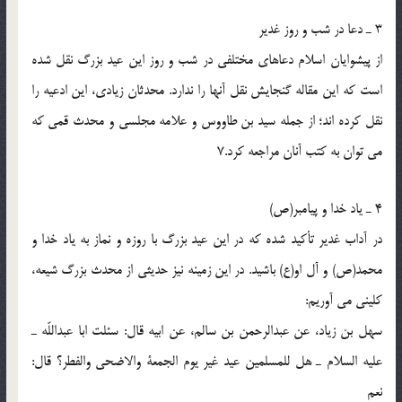
3 ـ دعا در شب و روز غدير
از پيشوايان اسلام دعاهاى مختلفى در شب و روز اين عيد بزرگ نقل شده
است كه اين مقاله گنجايش نقل آنها را ندارد. محدثان زيادى، اين ادعيه را
نقل كرده اند؛ از جمله سيد بن طاووس و علامه مجلسى و محدث قمى كه
مى توان به كتب آنان مراجعه كرد.7
4 ـ ياد خدا و پيامبر(ص)
در آداب غدير تأكيد شده كه در اين عيد بزرگ با روزه و نماز به ياد خدا و
محمد(ص) و آل او(ع) باشيد. در اين زمينه نيز حديثى از محدث بزرگ شيعه،
كلينى مى آوريم:
سهل بن زياد، عن عبدالرحمن بن سالم، عن ابيه قال: سئلت ابا عبداللّه ـ
عليه السلام ـ هل للمسلمين عيد غير يوم الجمعة والاضحى والفطر؟ قال:
نعم