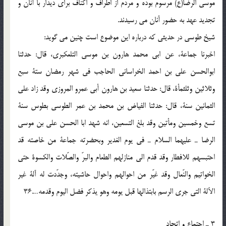
موسى الرضا(ع) مرسوم بوده و مردم از اطراف و اكناف براى ديدار با آنان و
تجديد عهد به حضور آنان مى رسيدند.
شيخ طوسى در حديثى كه درباره اين موضوع است چنين مى گويد:
اخبرنا جماعة، عن ابى محمد هارون بن موسى التلعكبرى، قال: حدثنا
ابوالحسن على بن احمد الخراسانى الحاجب فى شهر رمضان ستة سبع
وثلاثين وثلثمأة، قال: حدثنا سعيد بن هارون أبى عمرو المروزى وقد زاد على
الثمانين سنة، قال: حدثنا الفياض بن محمد بن عمر الطوسى بطوس سنة
تسع وخمسين ومأتين وقد بلغ التسعين، انه شهد ابا الحسن على بن موسى
الرضا ـ عليهما السلام ـ فى يوم الغدير وبحضرته جماعة من خاصته قد
احتبسهم للافطار وقد قدم الى منازلهم الطعام والبرّ والصّلات والكسوة حتى
الخواتيم والنّعال وقد غيّر من احوالهم واحوال حاشيته، وجدّدت له آلة غير
الآلة التى جرى الرسم بابتذالها قبل يومه وهو يذكر فضل اليوم وقدمه….36
3 ـ اجتماع و اتحاد