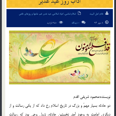
آداب روز عيد غدير
خادم اهل البیت
اسلام شناسی
,
اعیاد اسلامی
,
عید غدیر خم
,
ماهها و روزهای خاص
8 مهر 94
0 دیدگاه
1950بازدید
نويسنده:محمود شريفى اقدم
دو حادثه بسيار مهمّ و بزرگ در تاريخ اسلام رخ داد كه از يكى رسالت و از
ديگرى امامت به وجود آمد. نخستين حادثه، نزول وحى بود كه رسالت