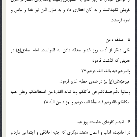
خويش نگهداشت و به آنان افطارى داد و به منزل آنان نيز غذا و لباس و
غيره فرستاد.
5 ـ صدقه دادن
يكى ديگر از آداب روز غدير صدقه دادن به فقيراست. امام صادق(ع) در
حديثى كه گذشت فرمود:
والدرهم فيه بالف الف درهم.27
اميرمؤمنان(ع) نيز در ضمن خطبه غدير فرمود:
وسائوا بكُم ضعفائكم فى مأكلكم وما تناله القدرة من استطاعتكم وعلى حب
امكانكم فالدرهم فيه بمأة الف درهم والمزيد من اللّه.28
6 ـ انجام كارهاى شايسته روز عيد
در احاديث، آداب و اعمال متعدد ديگرى كه جنبه اخلاقى و اجتماعى دارد و