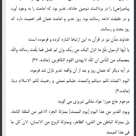
پيامبر(ص) را در برداشت. دومين حادثه، غدير بود كه امامت را به وجود آورد
و در حقيقت ادامه رسالت بود. روز غدير و امامت همان قدر اهميت دارد كه
روز بعثت و رسالت.
خداوند منّان نيز در قرآن به اين ارتباط اشاره كرده و فرموده است:
يا ايّها الرسول بلّغ ما انزل اليك من ربّك وإن لم تفعل فما بلّغت رسالته واللّه
يعصمك من النّاس ان اللّه لايهدى القوم الكافرين. (مائده، 67)
در آيه ديگر كه همان روز و بعد از آن واقعه غدير نازل شد فرمود:
اليوم اكملت لكم دينكم واتممت عليكم نعمتى و رضيت لكم الاسلام دينا.
(مائده،3)
مرحوم حاج ميرزا جواد ملكى تبريزى مى گويد:
ويوم الغدير من هذا اليوم [يوم المبعث] بمنزلة الجزء الاخير من العلقة التامة،
بل بمنزلة الباطن من الشىء الظاهر، وبمنزلة الروح من الانسان، لانّ كل ما
فى هذا المبعث