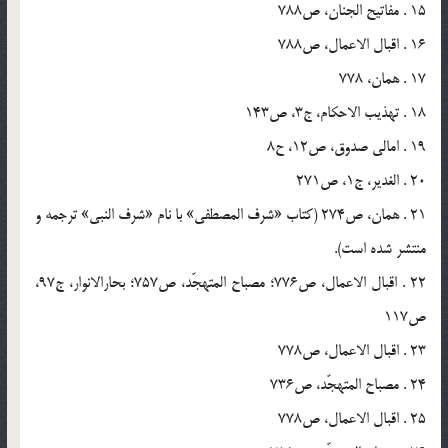
15 . مفاتيح الجنان، ص788
16 . اقبال الاعمال، ص788
17 . همان، 778
18 . تهذيب الاحكام، ج3، ص143
19 . امالى صدوق، ص12، ح8
20 . الغدير، ج1، ص271
21 . همان، ص274 (كتاب «شرف المصطفى» با نام «شرف النبى» ترجمه و
منتشر شده است).
22 . اقبال الاعمال، ص776؛ مصباح المتهجّد، ص757؛ بحارالانوار، ج97،
ص117
23 . اقبال الاعمال، ص778
24 . مصباح المتهجّد، ص736
25 . اقبال الاعمال، ص778