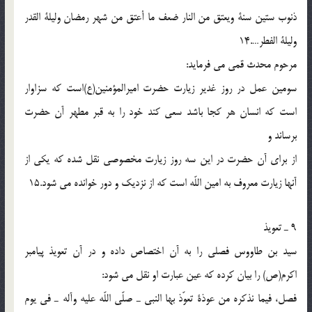
ذنوب ستين سنة ويعتق من النار ضعف ما أعتق من شهر رمضان وليلة القدر
وليلة الفطر….14
مرحوم محدث قمى مى فرمايد:
سومين عمل در روز غدير زيارت حضرت اميرالمؤمنين(ع)است كه سزاوار
است كه انسان هر كجا باشد سعى كند خود را به قبر مطهر آن حضرت
برساند و
از براى آن حضرت در اين سه روز زيارت مخصوصى نقل شده كه يكى از
آنها زيارت معروف به امين اللّه است كه از نزديك و دور خوانده مى شود.15
9 ـ تعويذ
سيد بن طاووس فصلى را به آن اختصاص داده و در آن تعويذ پيامبر
اكرم(ص) را بيان كرده كه عين عبارت او نقل مى شود:
فصل، فيما نذكره من عوذة تعوّذ بها النبى ـ صلّى اللّه عليه وآله ـ فى يوم