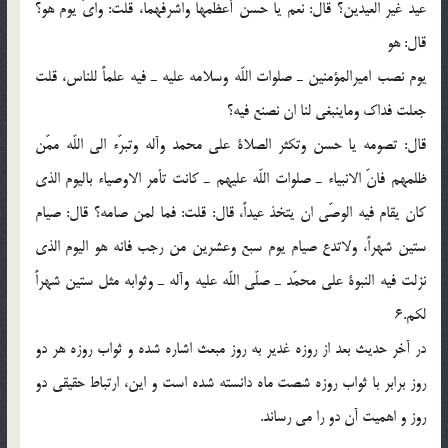
عيد غير العيدين؟ قال: نعم يا حسن أعظمها واشرفهما، قلت: واىّ يوم هو؟
قال: هو
يوم نصب اميرالمؤمنين ـ صلوات اللّه وسلامه عليه ـ فيه علماً للناس، قلت
جعلت فداك وماينبغى لنا ان نصنع فيه؟
قال: تصومه يا حسن وتكثر الصلاة على محمد وآله وتبرّء الى اللّه ممّن
ظلمهم فانّ الانبياء ـ صلوات اللّه عليهم ـ كانت تأمر الاوصياء باليوم الذى
كان يقام فيه الوصّى ان يتخذ عيداً، قال: قلت: فما لمن صامه؟ قال: صيام
ستين شهراً، ولاتدع صيام يوم سبع وعشرين من رجب فانه هو اليوم الذى
نزلت فيه النبوة على محمّد ـ صلّى اللّه عليه وآله ـ وثوابه مثل ستين شهراً
لكم.6
در آخر حديث بعد از روزه غدير به روز مبعث اشاره شده و ثواب روزه هر دو
روز برابر با ثواب روزه شصت ماه دانسته شده است و اين، ارتباط حقيقى دو
روز و اهميت آن دو را مى رساند.