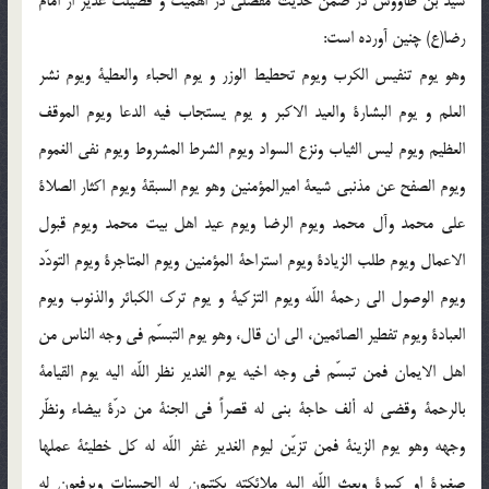
سيد بن طاووس در ضمن حديث مفصلى در اهميت و فضيلت غدير از امام
رضا(ع) چنين آورده است:
وهو يوم تنفيس الكرب ويوم تحطيط الوزر و يوم الحباء والعطية ويوم نشر
العلم و يوم البشارة والعيد الاكبر و يوم يستجاب فيه الدعا ويوم الموقف
العظيم ويوم ليس الثياب ونزع السواد ويوم الشرط المشروط ويوم نفى الغموم
ويوم الصفح عن مذنبى شيعة اميرالمؤمنين وهو يوم السبقة ويوم اكثار الصلاة
على محمد وآل محمد ويوم الرضا ويوم عيد اهل بيت محمد ويوم قبول
الاعمال ويوم طلب الزيادة ويوم استراحة المؤمنين ويوم المتاجرة ويوم التودّد
ويوم الوصول الى رحمة اللّه ويوم التزكية و يوم ترك الكبائر والذنوب ويوم
العبادة ويوم تفطير الصائمين، الى ان قال، وهو يوم التبسّم فى وجه الناس من
اهل الايمان فمن تبسّم فى وجه اخيه يوم الغدير نظر اللّه اليه يوم القيامة
بالرحمة وقضى له ألف حاجة بنى له قصراً فى الجنة من درّة بيضاء ونظّر
وجهه وهو يوم الزينة فمن تزيّن ليوم الغدير غفر اللّه له كل خطيئة عملها
صغيرة او كبيرة وبعث اللّه اليه ملائكته يكتبون له الحسنات ويرفعون له