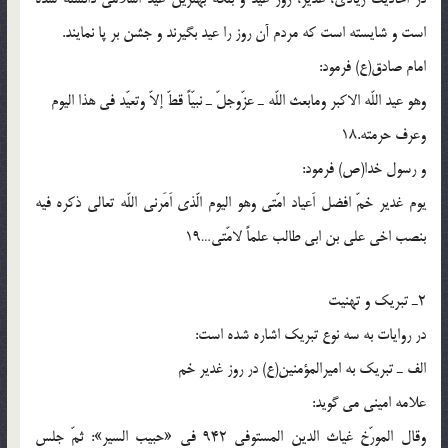
است و شايسته است كه مردم آن روز را عيد بگيرند و جشن بر پا نمايند.
امام صادق(ع) فرمود:
وهو عيد اللّه الاكبر ومابعث اللّه ـ عزّوجلّ ـ نبيّاً قطّ إلاّ وتعيّد فى هذا اليوم
وعرف حرمته.18
و رسول خدا(ص) فرمود:
يوم غدير خمّ افضل اَعياد امّتى وهو اليوم الّذى اَمَرنى اللّه تعالى ذكره فيه
بنصب اخى على بن ابى طالب علماً لامّتى…19
2ـ تبريك و تهنيت
در روايات به سه نوع تبريك اشاره شده است:
الف ـ تبريك به اميرالمؤمنين(ع) در روز غدير خم
علامه امينى مى گويد:
وقال المورّخ غياث الدين المستوفى 942 فى «حبيب السير»: ثمّ جلس