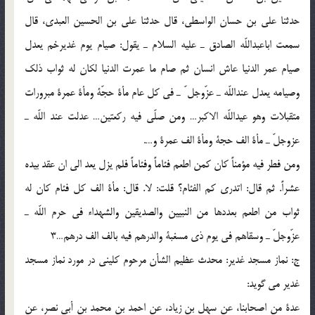
حدثنا على بن حسان الواسطى، قال حدثنا على بن الحسين العبدى، قال
سمعت اباعبداللّه الصادق ـ عليه السلام ـ يقول: صيام يوم غديرخم يعدل
صيام عمر الدنيا عاش انسان ثم صام ما عمرت الدنيا لكان له ثواب ذلك
وصيامه يعدل عنداللّه ـ عزّوجل ّ ـ فى كل عام مأة حجّة ومأة عمرة مبرورات
متقبلات وهو عيداللّه الاكبر… ومن صلّى فيه ركعتين… عدلت عند اللّه ـ
عزوجلّ ـ مأة الف حجة ومأة الف عمرة و….
ومن فطر فيه مؤمناً كان كمن اطعم فئاماً وفئاماً فلم يزل يعد الى ان عقد بيده
عشراً. ثم قال: اتدرى كم الفئام؟ قلت: لا. قال: مأة الف كل فئام كان له
ثواب من اطعم بعددها من النبيين والصديقين والشهداء فى حرم اللّه ـ
عزّوجلّ ـ وسقاهم فى يوم ذى مسغبة والدرهم فيه بالف الف درهم…3
ج: نماز مسجد غدير: محدث عظيم الشأن مرحوم كلينى در مورد نماز مسجد
غدير مى گويد:
عدة من اصحابنا، عن سهل بن زياد، عن احمد بن محمد بن أبى نصر، عن