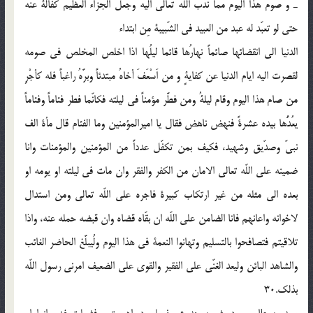
ـ و صوم هذا اليوم مما ندب اللّه تعالى اليه وجعل الجزاء العظيم كفالة عنه
حتى لو تعبّد له عبد من العبيد فى الشّبيبة مِن ابتداء
الدنيا الى انقضائها صائماً نهارُها قائما ليلُها اذا اخلص المخلص فى صومه
لقصرت اليه ايام الدنيا عن كفايةٍ و من اَسْعَفَ أخاهُ مبتدئاً وبرَّهُ راغباً فله كأجْرِ
من صام هذا اليوم وقام ليلةُ ومن فطَّر مؤمناً فى ليلته فكانّما فطر فئاماً وفئاماً
يعُدُّها بيده عشرةً فنهض ناهض فقال يا اميرالمؤمنين وما الفئام قال مأة الف
نبىّ وصدّيق وشهيد، فكيف بمن تكفّل عدداً من المؤمنين والمؤمنات وانا
ضمينه على اللّه تعالى الامان من الكفر والفقر وان مات فى ليلته او يومه او
بعده الى مثله من غير ارتكاب كبيرة فاجره على اللّه تعالى ومن استدال
لاخوانه واعانهم فانا الضامن على اللّه ان بقّاه قضاه وان قبضه حمله عنه، واذا
تلاقيتم فتصافحوا بالتسليم وتهانوا النعمة فى هذا اليوم ولُيبلَّغ الحاضر الغائب
والشاهد البائن وليعد الغنّى على الفقير والقوى على الضعيف امرنى رسول اللّه
بذلك.30