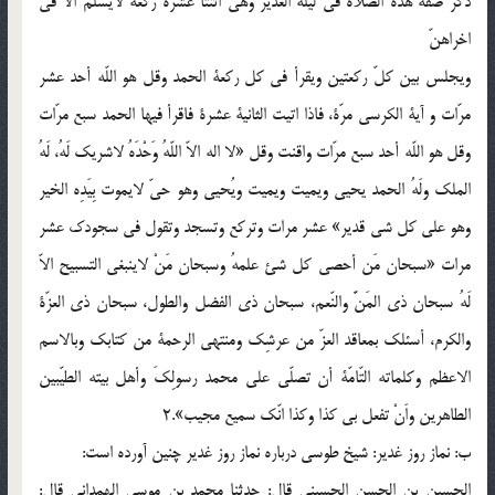
ذكر صفة هذه الصلاة فى ليلة الغدير وهى اثنتا عشرة ركعة لايسلّم الا فى
اخراهنّ
ويجلس بين كلّ ركعتين ويقرأ فى كل ركعة الحمد وقل هو اللّه أحد عشر
مرّات و آية الكرسى مرّة، فاذا اتيت الثانية عشرة فاقرأ فيها الحمد سبع مرّات
وقل هو اللّه أحد سبع مرّات واقنت وقل «لا اله الاّ اللّهُ وَحْدَهُ لاشريك لَهُ، لَهُ
الملك ولَهُ الحمد يحيى ويميت ويميت ويُحيى وهو حىّ لايموت بِيَدِه الخير
وهو على كل شى قدير» عشر مرات وتركع وتسجد وتقول فى سجودك عشر
مرات «سبحان مَن أحصى كل شئ علمهُ وسبحان مَنْ لاينبغى التسبيح الاّ
لَهُ سبحان ذى المَنَّ والنّعم، سبحان ذى الفضل والطول، سبحان ذى العزّة
والكرم، أسئلك بمعاقد العزّ من عرشِك ومنتهى الرحمة من كتابك وبالاسم
الاعظم وكلماته التّامّة أن تصلّى على محمد رسولِكَ وأهل بيته الطيّبين
الطاهرين واَنْ تفعل بى كذا وكذا انّك سميع مجيب».2
ب: نماز روز غدير: شيخ طوسى درباره نماز روز غدير چنين آورده است:
الحسين بن الحسن الحسينى قال: حدثنا محمد بن موسى الهمدانى قال: