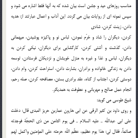
مناسب روزهاى عيد و جشن است بيان شده كه به آنها فقط اشاره مى شود و
سپس نمونه اى از روايات بيان مى گردد. اين آداب و اعمال عبارتند از: هديه
دادن، زينت كردن، شادى
كردن، ديگران را شاد و خرّم نمودن، لباس نو و پاكيزه پوشيدن، ميهمانى
دادن، گذشت و آشتى كردن، كارگشايى براى ديگران، نيكى كردن به
ديگران، لباس و غذا و غيره به منزل خويشان و نزديكان فرستادن، توسعه
دادن به زندگى خانواده و برادران، بشارت دادن، استراحت كردن، وام دادن،
دوستى كردن، اجتناب از گناه، عقد برادرى بستن، مصافحه كردن، صله رحم،
انجام عمل صالح و مهربانى و عطوفت به همديگر.
شيخ طوسى مى گويد:
و روى داود بن كثير الرقى عن ابى هارون عماربن حريز العبدى قال: دخلت
على ابى عبداللّه ـ عليه السلام ـ فى يوم الثامن من ذى الحجّة فوجدته
صائماً، فقال لى: هذا يوم عظيم، عظّم اللّه حرمته على المؤمنين واكمل لهم