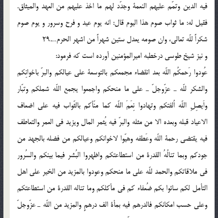
فيه الدين وتمّم عليهم النعمة وجدّد لهم ما اخذ عليهم من العهد والميثاق.
فقيل له: ما ثواب صوم هذا اليوم قال: انه يوم عيد و فرح وسرور و يوم صوم
شكراً للّه تعالى، وان صومه يعدل ستين شهراً من اشهر الحرم….29
و نيز شيخ طوسى درخطبه اميرالمؤمنين آورده است كه فرمود:
عُودوا رَحمكُم اللّه بعد انقضاء مجمعكم بالتوسعة على عيالكم والبرّ باخوانِكم
والشكر للّه ـ عزّوجلّ ـ على ما منحكم واجمعوا يجمع اللّه شملكم وتبّار
واَيصِلِ اللّه اُلفتكم وتهادوا نِعَمَ اللّه كما منّأكم بالثّواب فيه على اضعاف
الاعياد قبله وبعده الا من مثله والبرّ فيه يُثمر المال ويزيد فى العمر والتعاطف
فيه يقتضى رحمة اللّه وعَطفه وهيّوا لاخوانكم وعيالكم من فضله بالجهد من
جودكم وبما تنالُهُ القدرة من استطاعتكم واظهروا البُشر فيما بينكم والسُرور
فى ملاقاتكم والحمد للّه على ما منحكم وعودوا بالمزيد من الخير على اهل
التأمل لكم سائوا بكم ضُعفاء كم فى مأكلكم وما تناله القدرة من استطاعتكم
وعلى حسب امكانكم فالدرهم فيه بمأة الف درهمٍ والمزيد من اللّه ـ عزّوجلّ