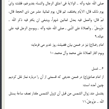
صلى اللّه عليه وآله ـ الولاية فى اعناق الرجال والنساء بغديرخم، فقلت: واىّ
يوم ذلك قال: الايّام يختلف، ثم قال: يوم ثمانية عشر من ذى الحجة قال،
ثمّ قال: والعمل فيه يعدل ثمانين شهراً، وينبغى ان يكثر فيه ذكر اللّه ـ
عزّوجلّ ـ والصلاة على النّبي ـ صلى اللّه عليه وآله ـ ويوسع الرجل فيه على
عياله.9
امام رضا(ع) نيز در ضمن بيان فضيلت روز غدير مى فرمايد:
ويوم الثار الصلاة على محمد وآل محمد.10
6 ـ غسل
از امام صادق(ع) در ضمن حديثى كه قسمتى از آن را درباره نماز نقل كرديم
چنين آمده است:
يغتسل عند زوال الشمس من قبل أن تزول الشمس مقدار نصف ساعة يسئل
اللّه ـ عزّوجلّ.11