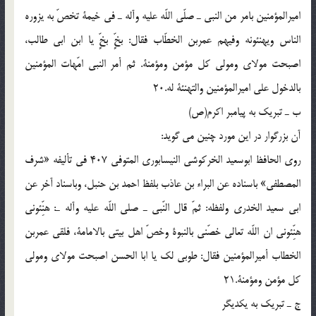
اميرالمؤمنين بامر من النبى ـ صلّى اللّه عليه وآله ـ فى خيمة تخصّ به يزوره
الناس ويهنئونه وفيهم عمربن الخطّاب فقال: بخٍّ بخٍّ يا ابن ابى طالب،
اصبحت مولاى ومولى كل مؤمن ومؤمنة. ثم أمر النبى امّهات المؤمنين
بالدخول على اميرالمؤمنين والتهنئة له.20
ب ـ تبريك به پيامبر اكرم(ص)
آن بزرگوار در اين مورد چنين مى گويد:
روى الحافظ ابوسعيد الخركوشى النيسابورى المتوفى 407 فى تأليفه «شرف
المصطفى» باسناده عن البراء بن عاذب بلفظ احمد بن حنبل، وباسناد آخر عن
ابى سعيد الخدرى ولفظه: ثمّ قال النّبى ـ صلى اللّه عليه وآله ـ: هنِّئونى
هنِّئونى ان اللّه تعالى خصّنى بالنبوة وخصّ اهل بيتى بالامامة، فلقى عمربن
الخطاب أميرالمؤمنين فقال: طوبى لك يا ابا الحسن اصبحت مولاى ومولى
كل مؤمن ومؤمنة.21
ج ـ تبريك به يكديگر