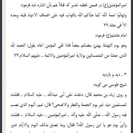
اميرالمؤمنين(ع) در ضمن خطبه غدير كه قبلاً هم بآن اشاره شد فرمود:
وتهانّوا نعمة اللّه كما هنّاكم اللّه بالثواب فيه على اضعاف الاعياد قبله وبعده
الاّ فى مثله.22
امام هشتم(ع) فرمود:
وهو يوم التهنئة يهنئ بعضكم بعضاً فاذا لقى المؤمن اخاه يقول: الحمد للّه
الذى جعلنا من المتمسكين بولاية اميرالمؤمنين والائمة ـ عليهم السلام.23
3 ـ ديد و بازديد
شيخ طوسى مى گويد:
و روى زياد بن محمد قال: دخلت على أبى عبداللّه ـ عليه السلام ـ فقلت:
للمسلمين عيد غير يوم الجمعة والفطر والاضحى؟ قال: نعم، أليوم الذى نصب
فيه رسول اللّه ـ صلّى اللّه عليه وآله ـ اميرالمؤمنين ـ عليه السلام ـ، فقلت:
وأىّ يوم هو يا ابن رسول اللّه؟ فقال: وما تصنع بذلك اليوم والايّام تدور