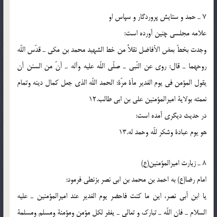
7 ـ حمد و ستايش پروردگار و سپاس او
علامه مجلسى چنين آورده است:
وجدت بخطّ بعض الأفاضل نقلاً من خط الشهيد محمد بن مكى ـ قدّس اللّه
روحهما ـ قال: روى عن النّبى ـ صلّى اللّه عليه وآله ـ أنّ من السنن أن
يقول المؤمن فى يوم الغدير مأة مرّة: الحمد اللّه الذى جعل كمال دينه وتمام
نعمته بولاية اميرالمؤمنين على بن ابى طالب.12
در حديث ديگرى آمده است:
هو يوم عبادة وشكر للّه وحمد له.13
8 ـ زيارت اميرالمؤمنين(ع)
امام رضا(ع) به احمد بن محمد بن ابى نصر بزنطى فرمود:
يا ابن أبى نصر، اين ما كنت فاحضر يوم الغدير عند اميرالمؤمنين ـ عليه
السلام ـ فان اللّه ـ تبارك و تعالى ـ يغفر لكل مؤمن ومؤمنة ومسلم ومسلمة