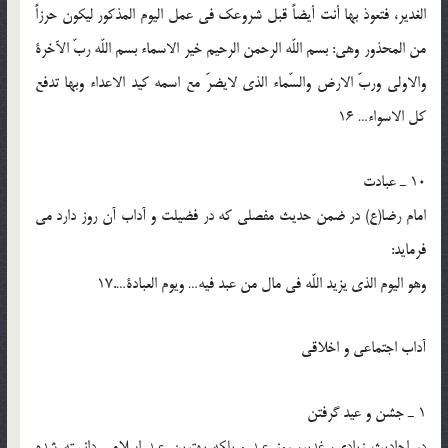
الغدير، فتعوذ بها أنت أيضاً قبل شروعك فى عمل اليوم المذكور ليكون حرزاً
من المحذور وهى: بسم اللّه الرحمن الرحيم خير الاسماء بسم اللّه ربّ الآخرة
والاولى وربّ الارض والسّماء الذى لايضرّ مع اسمه كيد الاعداء وبها تدفع
كل الاسواء… 16
10 ـ عبادت
امام رضا(ع) در ضمن حديث مفصلى كه در فضيلت و آداب آن روز دارد مى
فرمايد:
وهو اليوم الذى يزيد اللّه فى مال من عبد فيه… ويوم العبادة….17
آداب اجتماعى و اخلاقى
1 ـ جشن و عيد گرفتن
در احاديث زيادى، غدير، روز عيد و بلكه بهترين عيد اسلامى دانسته شده