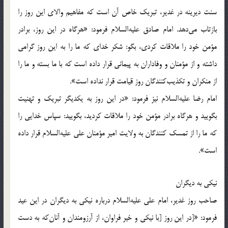
سنت ديرينه در غدير، تبريك خاص آن است كه مفاهيم والاى اين روز را
بازتاب مى‌دهد. امام صادق عليه‌السلام فرمود: «هرگاه در اين روز، برادر
مؤمن خود را ملاقات كردى، بگو: شكر خداى كه ما را به اين روز گرامى
داشته و از مؤمنان و وفاداران به پيمانى قرار داده است كه با ما بسته و ما را
از منكران و تكذيب‌كنندگان روز قيامت قرار نداده است».
امام رضا عليه‌السلام نيز فرمود: «در اين روز به يكديگر تبريك و تهنيت
بگوييد و هرگاه برادر مؤمن خود را ملاقات كرديد، بگوييد: سپاس خدايى را
كه ما را از تمسك كنندگان به ولايت امير مؤمنان على عليه‌السلام قرار داده
است».
نیکی به دیگران
صاحب روز غدیر، امام علی علیه‌السلام درباره نیکی به دیگران در این عید
فرمود: «[در این روز [با نیکی و خیر فراوان، از آرزومندان و آنان‌که به دست