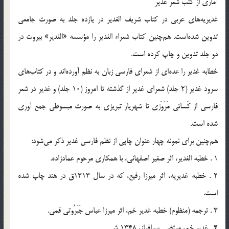
آماری از کتب شعر غدیر
غدیریه‌های عربی در کتاب شریف الغدیر در یازده جلد به صورت جامعی
تدوین شده‌است. هم‌چنین کتاب شعراء الغدیر را مؤسسه «الغدیر» بیروت در
دو جلد تدوین و چاپ کرده است.
خطابه غدیر را عده‌ای از شعرای فارسی زبان به نظم آورده‌اند و در کتاب‌های
سرود غدیر (2 جلد) شعرای غدیر از گذشته تا امروز (10 جلد) و غدیر در شعر
فارسی از کَسائی مَرْوَزی تا شهریار تبریزی به صورت مبسوطی جمع آوری
شده است.
هم‌چنین برای نمونه چهار عنوان چاپی از نظم فارسی غدیر ذکر می‌شود:
1 . خطبه الغدیر، اثر صغیر اصفهانی، با همکاری مرحوم عمادزاده.
2 . خطبه غدیریه، اثر میرزا رفیع، که در سال 1313ق در هند چاپ شده
است.
3 . ترجمه (منظوم) خطبه غدیر خم، اثر میرزا عباس جَبَرُوتی قمی.
4 . غدیر خم، مرتضی سرافراز، 1348 ش.