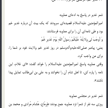
شعر غدیر در پاسخ به ادعای معاویه
امیرالمؤمنین علیه‌السلام قصیده‌ای سرودند که یک بیت آن درباره غدیر خم
بود و طی نامه‌ای آن را برای معاویه فرستادند:
وَ أَوجَبَ لی ِولایَتَهُ عَلَیْکُمْ رَسولُ اللّه‌ِ یَوْمَ غَدیرِ خُمّ
یعنی: پیامبر صلی‌الله‌علیه‌و‌آله‌وسلم در روز غدیر خم ولایت خود بر شما را،
برای من واجب کرد.
وقتی معاویه پاسخ امیرالمؤمنین علیه‌السلام را خواند گفت: «ای غلام، این
نامه را پاره کن، تا اهل شام آن را نخوانند و به علی بن ابی‌طالب تمایل پیدا
نکنند».
شعر غدیر در مجلس معاویه
روزی سه نفر از شعرا نزد معاویه جمع بودند: طِرِمّاح، هُشام مُرادی و محمد بن