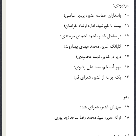
سردرودی؛
10 . پاسداران حماسه غدیر، پرویز عباسی؛
11 . بیعت با خورشید، اداره ارشاد خراسان؛
12 . در ساحل غدیر، احمد احمدی بیرجندی؛
13 . گلبانگ غدیر، محمد مهدی بهداروند؛
14 . دریا در غدیر، ثابت محمودی؛
15 . مهر آب خم، سید علی رضوی؛
16 . یک جرعه از غدیر، شعرای قم؛
اردو
17 . صهبای غدیر، شعرای هند؛
18 . ترانه غدیر، سید محمد رضا ساجد زید پوری.