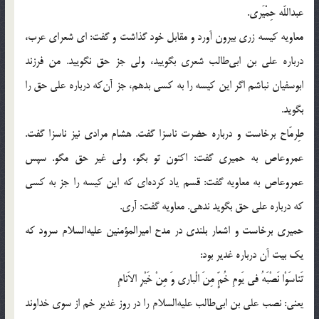
عبداللّه‌ حِمْیَری.
معاویه کیسه زری بیرون آورد و مقابل خود گذاشت و گفت: ای شعرای عرب،
درباره علی بن ابی‌طالب شعری بگویید، ولی جز حق نگویید. من فرزند
ابوسفیان نباشم اگر این کیسه را به کسی بدهم، جز آن‌که درباره علی حق را
بگوید.
طِرمّاح برخاست و درباره حضرت ناسزا گفت. هشام مرادی نیز ناسزا گفت.
عمروعاص به حمیری گفت: اکنون تو بگو، ولی غیر حق مگو. سپس
عمروعاص به معاویه گفت: قسم یاد کرده‌ای که این کیسه را جز به کسی
که درباره علی حق بگوید ندهی. معاویه گفت: آری.
حمیری برخاست و اشعار بلندی در مدح امیرالمؤمنین علیه‌السلام سرود که
یک بیت آن درباره غدیر بود:
تَناسَوْا نَصْبَهُ فی یَومِ خُمٍّ مِنَ الْباری وَ مِنْ خَیْرِ الاَنامِ
یعنی: نصب علی بن ابی‌طالب علیه‌السلام را در روز غدیر خم از سوی خداوند