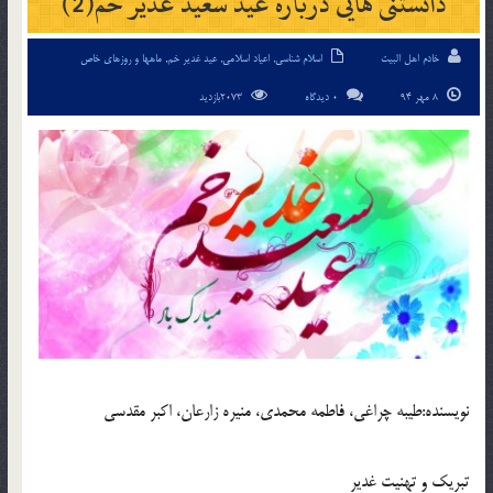
دانستنی هایی درباره عید سعید غدیر خم(2)
خادم اهل البیت
اسلام شناسی
,
اعیاد اسلامی
,
عید غدیر خم
,
ماهها و روزهای خاص
8 مهر 94
0 دیدگاه
2073بازدید
نويسنده:طيبه چراغى، فاطمه محمدی، منیره زارعان، اکبر مقدسی
تبريك و تهنيت غدير