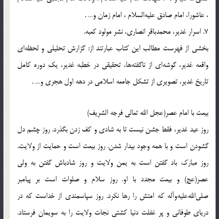
، عاشورا، امام صادق عليه‌السلام ، امام زمان و… .
7. اسرار غدير، محمدباقر انصارى، نشر مولود كعبه.
بخشى از فهرست مطالب اين كتاب عبارتند از: گزارش تحليلى و لحظه‌اى
واقعه غدير، گوشه‌اى از ناگفته‌ها، تحقيقى در خطبه غدير، يك دوره كامل
تاريخ غدير، تصويرى از تشكل جامعه اسلامى در دهه اول هجرى و… .
بیعت با امام عصر(عجل الله تعالی فرجه الشریف)
روز عید غدیر، فقط جشن نیست تا به شادی و کف زدن بگذرد. روز چشم دل
گشودن است و با همه وجود بیدار شدن. روز بیعت است و حمایت از ولایت.
روز مبارک باد گفتن است به یمن ولایت و روز شادباش گفتن به ولی
عصر(عج) و بیعت مجدد با او. روز سلام و صلوات است بر پیامبر
صلی‌الله‌علیه‌و‌آله که امتش را رها نکرد. روز سپاسمندی از خداست که در
دریای طوفانی و پر غفلت دنیا کشتی نجات ولایت را به سویمان فرستاد.