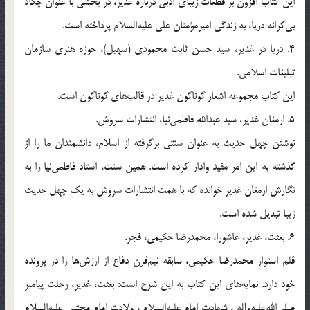
اين كتاب افزون بر قطعات زيباى ادبى درباره غدير، در بخشى با عنوان چكاد
بى‌كرانه دريا، به زندگى اميرمؤمنان على عليه‌السلام پرداخته است.
4. دريا در غدير، سيد حسن ثابت محمودى (سهيل)، حوزه هنرى سازمان
تبليغات اسلامى.
اين كتاب مجموعه اشعار گوناگون غدير در قالب‌هاى گوناگون است.
5. ارمغان غدير، سيد عبدالله فاطمى‌نيا، انتشارات سروش.
نوشتن چهل حديث به عنوان سنتى برگرفته از اسلام، دانشمندان ما را از
گذشته به اين امر مفيد وادار كرده است. همين سنت، استاد فاطمى‌نيا را به
نگارش ارمغان غدير خوانده كه با همت انتشارات سروش به يك چهل حديث
زيبا تبديل شده است.
6. بعثت، غدير، عاشورا، محمدرضا حكيمى، فجر.
قلم استوار محمدرضا حكيمى، سابقه نيم‌قرن دفاع از ارزش‌ها را در پرونده
خود دارد. نمايه‌هاى اين كتاب به اين شرح است: بعثت، غدير، رحلت پيامبر
صلى‌الله‌عليه‌و‌آله ، شهادت امام عليه‌السلام ، ولادت امام مجتبى عليه‌السلام