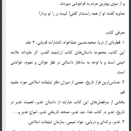
و از سوی بهترین مردم به فراموشی سپردند.
معاویه گفت: تو از همه راست‌تر گفتی! کیسه زر را تو بردار!
معرفى كتاب
1. قطره‌اى از دريا، محمدحسين صفاخواه، انتشارات قديانى، 2 جلد.
اين كتاب، مجموعه داستان‌هاى كتاب ارزشمند الغدير، اثر جاودانه علامه
امينى است و با توجه به ساختار داستانى در نظر جوانان و عموم، خواندنى
است.
2. حساس‌ترين فراز تاريخ، جمعى از دبيران دفتر تبليغات اسلامى حوزه علميه
قم.
بخشى از سرفصل‌هاى اين كتاب عبارتند از: داستان غدير، اهميت غدير در
تاريخ، غدير در كتاب خدا، عيد غدير، صحنه تاريخى غدير، امواج غدير و… .
3. غدير، بركه‌اى و دريايى، جواد نعيمى، سازمان تبليغات اسلامى.