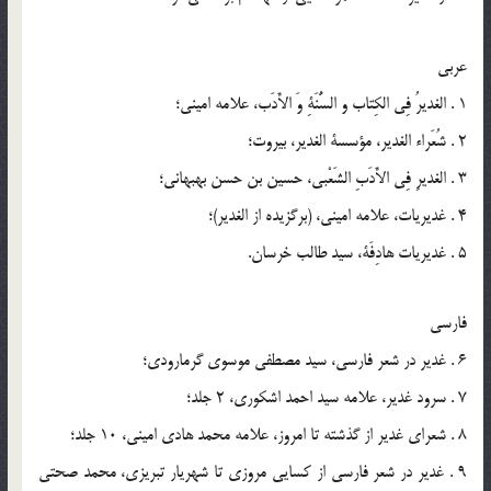
عربی
1 . الغدیرُ فِی الکِتاب و السُّنَةِ وَ الأَدَب، علامه امینی؛
2 . شُعَراء الغدیر، مؤسسة الغدیر، بیروت؛
3 . الغدیرِ فِی الأَدَبِ الشَعْبی، حسین بن حسن بهبهانی؛
4 . غدیریات، علامه امینی، (برگزیده از الغدیر)؛
5 . غدیریات هادِفَة، سید طالب خرسان.
فارسی
6 . غدیر در شعر فارسی، سید مصطفی موسوی گرمارودی؛
7 . سرود غدیر، علامه سید احمد اشکوری، 2 جلد؛
8 . شعرای غدیر از گذشته تا امروز، علامه محمد هادی امینی، 10 جلد؛
9 . غدیر در شعر فارسی از کسایی مروزی تا شهریار تبریزی، محمد صحتی