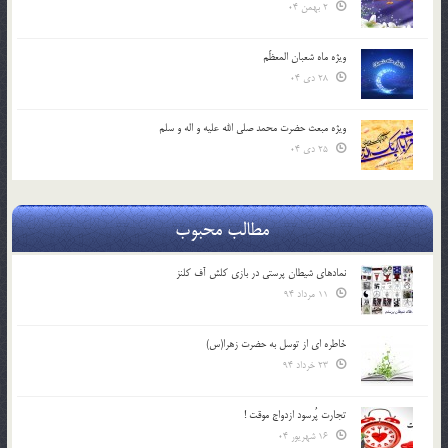
2 بهمن 04
ویژه ماه شعبان المعظّم
28 دی 04
ویژه مبعث حضرت محمد صلی الله علیه و اله و سلم
25 دی 04
مطالب محبوب
نمادهای شیطان پرستی در بازی کلش آف کلنز
11 مرداد 94
خاطره ای از توسل به حضرت زهرا(س)
23 خرداد 94
تجارت پُرسود ازدواج موقت !
16 شهریور 04