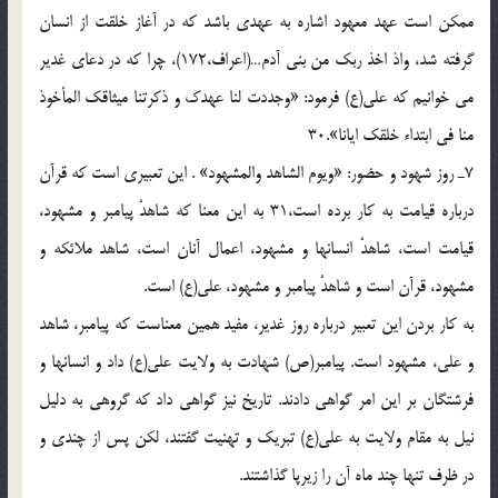
ممكن است عهد معهود اشاره به عهدى باشد كه در آغاز خلقت از انسان
گرفته شد، واذ اخذ ربك من بنى آدم…(اعراف،172)، چرا كه در دعاى غدير
مى خوانيم كه على(ع) فرمود: «وجددت لنا عهدك و ذكرتنا ميثاقك المأخوذ
منا فى ابتداء خلقك ايانا».30
7ـ روز شهود و حضور: «ويوم الشاهد والمشهود» . اين تعبيرى است كه قرآن
درباره قيامت به كار برده است،31 به اين معنا كه شاهدْ پيامبر و مشهود،
قيامت است، شاهدْ انسانها و مشهود، اعمال آنان است، شاهد ملائكه و
مشهود، قرآن است و شاهدْ پيامبر و مشهود، على(ع) است.
به كار بردن اين تعبير درباره روز غدير، مفيد همين معناست كه پيامبر، شاهد
و على، مشهود است. پيامبر(ص) شهادت به ولايت على(ع) داد و انسانها و
فرشتگان بر اين امر گواهى دادند. تاريخ نيز گواهى داد كه گروهى به دليل
نيل به مقام ولايت به على(ع) تبريك و تهنيت گفتند، لكن پس از چندى و
در ظرف تنها چند ماه آن را زيرپا گذاشتند.