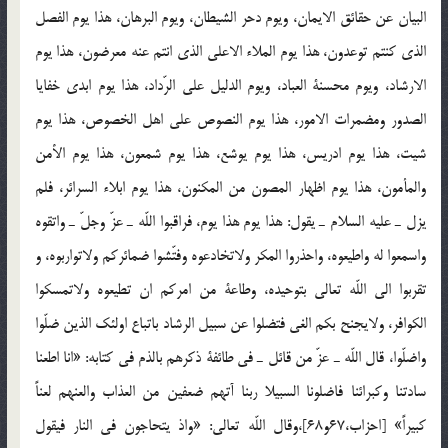
البيان عن حقائق الايمان، ويوم دحر الشيطان، ويوم البرهان، هذا يوم الفصل
الذى كنتم توعدون، هذا يوم الملاء الاعلى الذى انتم عنه معرضون، هذا يوم
الارشاد، ويوم محسنة العباد، ويوم الدليل على الرّداد، هذا يوم ابدى خفايا
الصدور ومضمرات الامور، هذا يوم النصوص على اهل الخصوص، هذا يوم
شيت، هذا يوم ادريس، هذا يوم يوشع، هذا يوم شمعون، هذا يوم الأمن
والمأمون، هذا يوم اظهار المصون من المكنون، هذا يوم ابلاء السرائر، فلم
يزل ـ عليه السلام ـ يقول: هذا يوم هذا يوم، فراقبوا اللّه ـ عزّ وجلّ ـ واتقوه
واسمعوا له واطيعوه، واحذروا المكر ولاتخادعوه وفتّشوا ضمائركم ولاتواربوه، و
تقربوا الى اللّه تعالى بتوحيده، وطاعة من امركم ان تطيعوه ولاتمسكوا
الكوافر، ولايجنح بكم الغى فتضلوا عن سبيل الرشاد باتباع اولئك الذين ضلّوا
واضلّوا، قال اللّه ـ عزّ من قائل ـ فى طائفة ذكرهم بالذم فى كتابه: «انا اطعنا
سادتنا وكبرائنا فاضلونا السبيلا ربنا آتهم ضعفين من العذاب والعنهم لعناً
كبيراً» [احزاب،67و68]،وقال اللّه تعالى: «واذ يتحاجون فى النار فيقول