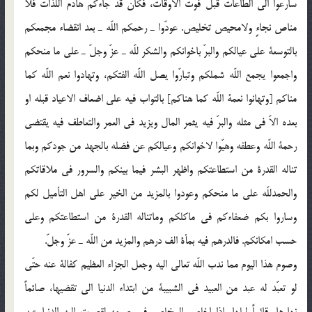
سارعوا الى الطاعات قبل فوت الاوقات، فكان قد جاءكم هادم اللذات فلا
مناص نجاءٍ ولامحيص تخليص. عودّوا ـ رحمكم اللّه ـ بعد انقضاء مجمعكم
بالتوسعة على عيالكم والبرّ باخوانكم والشكر للّه ـ عزّ وجلّ ـ على ما منحكم
واجمعوا يجمع اللّه شملكم وتبارّوا يصل اللّه الفتكم، وتهادوا نعم اللّه كما
مناكم [وتهانوا نعمة اللّه كما هناكم] بالتواب فيه على اضعاف الاعياد قبله او
بعده الاّ فى مثله والبرّ فيه يثمر المال ويزيد فى العمر والتعاطف فيه يقتضى
رحمة اللّه وعطفه وهيّوا لاخوانكم وعيالكم عن فضله بالجهد من جودكم وبما
تناله القدرة من استطاعتكم واظهر البشر فيما بينكم والسرور فى ملاقاتكم
والحمدللّه على ما منحكم وعودوا بالمزيد من الخير على اهل التأميل لكم
وساروا بكم ضعفاءكم فى ماكلكم وماتناله القدرة من استطاعتكم وعلى
حسب امكانكم. فالدرهم فيه بمأة الف درهم والمزيد من اللّه ـ عزّ وجلّ.
وصوم هذا اليوم مما ندب اللّه تعالى اليه وجعل الجزاء العظيم كفالة عنه حتّى
لو تعبّد له عبد من العبيد فى الشبيبة من ابتداء الدنيا الى تقضيها، صائماً