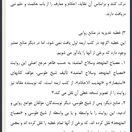
درك كنند و براساس آن عقايد، احكام و معارف را از باب حكمت و علم نبى
دريافت دارند.
3) خطبه غديريه در منابع روايى
اين خطبه اگرچه در كتب اربعه اول يافت نمى شود، اما در ديگر منابع معتبر
وجود دارد كه برخى از آنها را يادآور مى شويم.
1ـ مصباح المتهجد وسلاح المتعبد: به حسب ظاهر مرجع اصلى اين روايت
«مصباح المتهجد وسلاح المتعبد» تأليف شيخ طوسى، مؤلف كتابهاى
«استبصار» و «تهذيب الاحكام»، از كتب اربعه است، كه نويسنده مقاله نيز
روايت را از تصوير نسخه خطى آن نقل مى كند.3
2ـ منابع ديگر: پس از شيخ طوسى، ديگر نويسندگان، مؤلفان جوامع روايى و
ادعيه، اين روايت را با واسطه و يا بى واسطه از شيخ طوسى و «مصباح
المتهجد» نقل كرده اند، كه برخى از آنها تمام خطبه را نقل كرده اند و بعضى