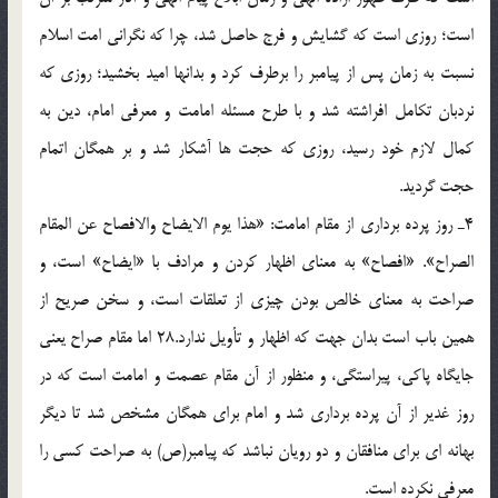
است؛ روزى است كه گشايش و فرج حاصل شد، چرا كه نگرانى امت اسلام
نسبت به زمان پس از پيامبر را برطرف كرد و بدانها اميد بخشيد؛ روزى كه
نردبان تكامل افراشته شد و با طرح مسئله امامت و معرفى امام، دين به
كمال لازم خود رسيد، روزى كه حجت ها آشكار شد و بر همگان اتمام
حجت گرديد.
4ـ روز پرده بردارى از مقام امامت: «هذا يوم الايضاح والافصاح عن المقام
الصراح». «افصاح» به معناى اظهار كردن و مرادف با «ايضاح» است، و
صراحت به معناى خالص بودن چيزى از تعلقات است، و سخن صريح از
همين باب است بدان جهت كه اظهار و تأويل ندارد.28 اما مقام صراح يعنى
جايگاه پاكى، پيراستگى، و منظور از آن مقام عصمت و امامت است كه در
روز غدير از آن پرده بردارى شد و امام براى همگان مشخص شد تا ديگر
بهانه اى براى منافقان و دو رويان نباشد كه پيامبر(ص) به صراحت كسى را
معرفى نكرده است.