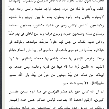
الخرسات بانواع اللغات بخوعاً له، فانه فاطر الارضين والسماوات، واشهدهم
خلقه، وولاّهم ما شاء من امره، جعلهم تراجم مشيته والسن ارادته عبيداً
لايسبقونه بالقول وهم بامره يعملون، يعلم ما بين ايديهم وما خلفهم
ولايشفعون الا لمن ارتضى وهم من خشيته مشفقون، يحكمون باحكامه
ويستنّون بسنته ويعتمدون حدوده ويودّون فرضه ولم يدع الخلق فى بُهم صُمّاً
ولافى عمياء بكماء، بل جعل لهم عقولاً مازجّت شواهدهم وتفرقت فى
هياكلهم وحقّقها فى نفوسهم واستعبدلها حواسهم فقرر بها على اسماع ونواظر
وافكار وخواطر، الزمهم بها حجته واراهم بها محجته وانطقهم عما شهد
[تشهد] به بالسن ذَرِبة بما قام فيها من قدرته وحكمته وبين عندهم بها
ليهلك من هلك عن بيّنة ويحيى من حىّ عن بيّنة وان اللّه لسميع
عليم[انقال، 42] بصير شاهد خبير.
ثم ان اللّه تعالى جمع لكم معشر المؤمنين فى هذا اليوم عيدين عظيمين
كبيرين، لايقوم احدهما الا بصاحبه، ليكمل عندكم جميل ضعه [ضيعته]
ويقفكم على طريق رشده ويقفو بكم آثار المستضيئين بنور هدايته ويشملكم