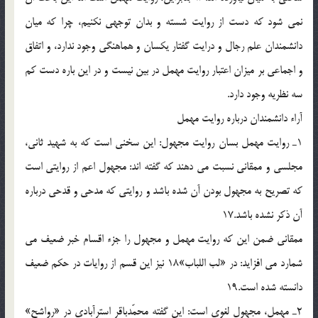
نمى شود كه دست از روايت شسته و بدان توجهى نكنيم، چرا كه ميان
دانشمندان علم رجال و درايت گفتار يكسان و هماهنگى وجود ندارد، و اتفاق
و اجماعى بر ميزان اعتبار روايت مهمل در بين نيست و در اين باره دست كم
سه نظريه وجود دارد.
آراء دانشمندان درباره روايت مهمل
1ـ روايت مهمل بسان روايت مجهول: اين سخنى است كه به شهيد ثانى،
مجلسى و ممقانى نسبت مى دهند كه گفته اند: مجهول اعم از روايتى است
كه تصريح به مجهول بودن آن شده باشد و روايتى كه مدحى و قدحى درباره
آن ذكر نشده باشد.17
ممقانى ضمن اين كه روايت مهمل و مجهول را جزء اقسام خبر ضعيف مى
شمارد مى افزايد: در «لب اللباب»18 نيز اين قسم از روايات در حكم ضعيف
دانسته شده است.19
2ـ مهمل، مجهول لغوى است: اين گفته محمّدباقر استرآبادى در «رواشح»