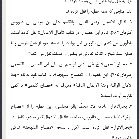
تنها به نقل پاره هايى از آن بسنده كرده اند.
الف: منابعى كه همه خطبه را نقل كرده اند
1. اقبال الاعمال: رضى الدين ابوالقاسم على بن موسى بن طاووس
(متوفاى664)، تمام اين خطبه را در كتاب «اقبال الاعمال» نقل كرده است،
يادآورى مى كنيم ابن طاووس اين روايت را به سند خود از شيخ طوسى و با
همان سند شيخ با اندك تفاوتى در بعضى از كلمات نقل مى كند.4
2. مصباح كفعمى:شيخ تقى الدين ابراهيم بن على ابن الحسن … الكفعمى
(متوفاى905)، اين خطبه را از «مصباح المتهجد»، در كتاب خود به نام «جنة
الامان الواقية وجنة الايمان الباقية» معروف به «مصباح كفعمى» با كمى
تفاوت آورده است.5
3. بحارالانوار: علامه ملا محمّد باقر مجلسى، اين خطبه را از «مصباح
الزائر»، تأليف سيد ابن طاووس، صاحب «اقبال الاعمال»، و به طور كامل در
«بحارالانوار» نقل كرده است، لكن با نسخه «مصباح المتهجد» اندكى
تفاوت دارد.6