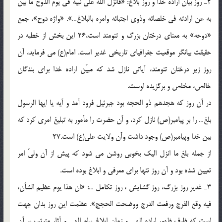
2ـ روز بيان اراده خدا و روز بلاغ: «فانزل اللّه على نبيه فى يوم الدوح ما بيّن
به عن ارادته فى خلصائه وذوى اجتبائه وامره بالبلاغ…». «واژه دوح»، جمع
«دوحه» به معناى درختان بزرگ و تنومند است،26 اين بخش از خطبه در
حقيقت بيانگر موقعيت جغرافياى تاريخى غدير است. امام(ع) مى فرمايد، آن
روز زير درختان تنومند، آياتى نازل شد كه مبيّن اراده خدا براى بندگان
خالص، مخلص و برگزيده اوست.
در آن روز كه هجدهم ذو الحجه بود جبرئيل فرود آمد و آيه يا ايها الرسول
بلغ… را بر پيامبر(ص) نازل كرد، و آن حضرت را مأمور به تبليغ امرى كرد كه
بين خدا وپيامبر(ص) وجود داشت وآن ولايت على(ع) است.27
از جمله بلغ ما انزل اليك بخوبى روشن مى شود كه پيش از آن ولىّ امر
تعيين شده بود و آن روز تنها براى معرفى و ابلاغ بوده است.
3ـ غدير روز بزرگ، روز گشايش ، روز تكامل …: «ان هذا يوم عظيم الشأن،
فيه وقع الفرج ورفعت الدرج ووضحت الحجج». عظمت اين روز بدان جهت
است كه ظرف ظهور اراده الهى و زمان ابلاغ پيام الهى و آثار مترتب بر آن