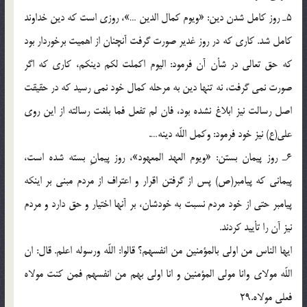
5ـ روز كامل شدن دين: «ويوم كمال الدين …»، روزى است كه دين خداوند
كامل شد. كارى كه در روز غدير صورت گرفت آنچنان از اهميت برخوردار بود
كه حق تعالى در شأن آن فرمود: اليوم اكملت لكم دينكم، كارى كه اگر
صورت نمى گرفت، نه تنها دين به مرحله كمال خود نمى رسيد كه در حقيقت
اصل رسالت نيز ابلاغ نشده بود، فان لم تفعل فما بلغت رسالته از اين روى
على(ع) نيز خود فرمود: وكمل اللّه دينه….
6ـ روز پيمان بستن: «ويوم العهد المعهود»، روز پيمانِ بسته شده است،
پيمانى كه پيامبر(ص) پس از گرفتن اقرار و اعتراف از مردم مبنى بر اينكه
پيامبر حتى از خود مردم نسبت به خودشان، بر آنها اختيار و حق دارد و مردم
نيز آن را تأييد كردند.
ايها الناس من اولى بالمؤمنين من انفسهم؟ قالوا: اللّه ورسوله اعلم. قال: ان
اللّه مولاى وانا مولى المؤمنين و انا اولى بهم من انفسهم فمن كنت مولاه
فعلى مولاه.29