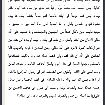
نهارها، قائماً ليلها، اذا اخلص المخلص فى صومه لقصرت اليه الدنيا عن
كفاية، ومن اسعف اخاه مبتدءً وبرّه راغباً فله كاجر من صام هذا اليوم وقام
نهاره. ومن فطر مؤمناً فى ليلته فكانما فطر فئاماً وفئاماً يعده ها بيده
عشرة.فنهض ناهض وقال: و ما الفئام؟ قال: مأة الف نبى و صديق و
شهيد،فكيف بمن تكفّل عدداً من المؤمنين والمؤمنات، وأنا ضمينه على اللّه
تعالى الأمان من الكفر والفقر، وان مات فى ليلته او يومه او بعده الى مثله من
غير ارتكاب كبيرة فاجره على اللّه تعالى، ومن استدان لاخوانه واعانهم، فأنا
الضامن على اللّه ان بقاه قضاه وان قبضه حمله عنه واذا تلاقيتم فتصافحوا
بالتسليم وتهانوا النعمة فى هذا اليوم وليبلغ الحاضر الغايب والشاهد البائن
وليعد الغنى على الفقير، والقوى على الضعيف، امر فى رسول اللّه(ص) بذلك،
ثم اخذ ـ صلى الله عليه وآله ـ [عليه السلام] فى خطبه الجمعة وجعل صلاة
جمعته صلاة عيده وانصرف بولده وسيعتد الى منزل ابى محمّد الحسن بن
على(ع) بما اعدله من طعام وانصرف غنيهم وفقيرهم برفده الى عياله.2