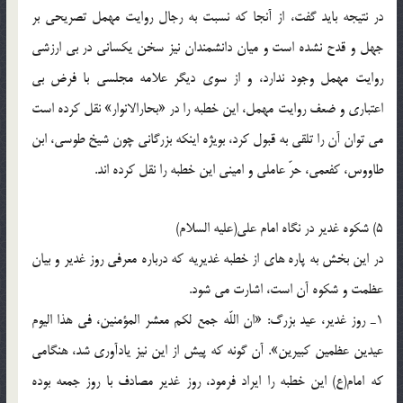
در نتيجه بايد گفت، از آنجا كه نسبت به رجال روايت مهمل تصريحى بر
جهل و قدح نشده است و ميان دانشمندان نيز سخن يكسانى در بى ارزشى
روايت مهمل وجود ندارد، و از سوى ديگر علامه مجلسى با فرض بى
اعتبارى و ضعف روايت مهمل، اين خطبه را در «بحارالانوار» نقل كرده است
مى توان آن را تلقى به قبول كرد، بويژه اينكه بزرگانى چون شيخ طوسى، ابن
طاووس، كفعمى، حرّ عاملى و امينى اين خطبه را نقل كرده اند.
5) شكوه غدير در نگاه امام على(علیه السلام)
در اين بخش به پاره هاى از خطبه غديريه كه درباره معرفى روز غدير و بيان
عظمت و شكوه آن است، اشارت مى شود.
1ـ روز غدير، عيد بزرگ: «ان اللّه جمع لكم معشر المؤمنين، فى هذا اليوم
عيدين عظمين كبيرين». آن گونه كه پيش از اين نيز يادآورى شد، هنگامى
كه امام(ع) اين خطبه را ايراد فرمود، روز غدير مصادف با روز جمعه بوده