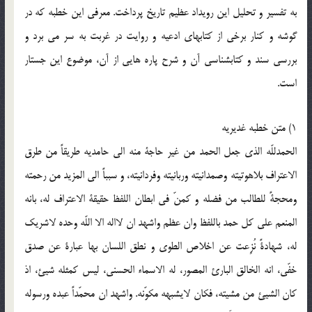
به تفسير و تحليل اين رويداد عظيم تاريخ پرداخت. معرفى اين خطبه كه در
گوشه و كنار برخى از كتابهاى ادعيه و روايت در غربت به سر مى برد و
بررسى سند و كتابشناسى آن و شرح پاره هايى از آن، موضوع اين جستار
است.
1) متن خطبه غديريه
الحمدللّه الذى جعل الحمد من غير حاجة منه الى حامديه طريقاً من طرق
الاعتراف بلاهوتيته وصمدانيته وربانيته وفردانيته، و سبباً الى المزيد من رحمته
ومحجةً للطالب من فضله و كمنّ فى ابطان اللفظ حقيقة الاعتراف له، بانه
المنعم على كل حمد باللفظ وان عظم واشهد ان لااله الا اللّه وحده لاشريك
له، شهادةً نُزِعت عن اخلاص الطوى و نطق اللسان بها عبارة عن صدق
خفّى، انه الخالق البارئ المصور، له الاسماء الحسنى، ليس كمثله شيئ، اذ
كان الشيئ من مشيته، فكان لايشبهه مكوّنه. واشهد ان محمّداً عبده ورسوله