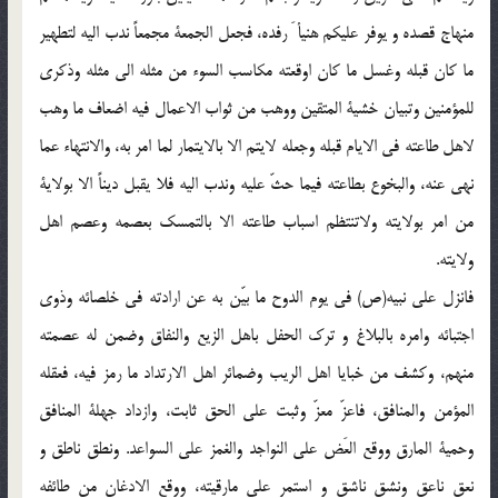
منهاج قصده و يوفر عليكم هنيأ َ رفده، فجعل الجمعة مجمعاً ندب اليه لتطهير
ما كان قبله وغسل ما كان اوقعته مكاسب السوء من مثله الى مثله وذكرى
للمؤمنين وتبيان خشية المتقين ووهب من ثواب الاعمال فيه اضعاف ما وهب
لاهل طاعته فى الايام قبله وجعله لايتم الا بالايتمار لما امر به، والانتهاء عما
نهى عنه، والبخوع بطاعته فيما حثّ عليه وندب اليه فلا يقبل ديناً الا بولاية
من امر بولايته ولاتنتظم اسباب طاعته الا بالتمسك بعصمه وعصم اهل
ولايته.
فانزل على نبيه(ص) فى يوم الدوح ما بيّن به عن ارادته فى خلصائه وذوى
اجتبائه وامره بالبلاغ و ترك الحفل باهل الزيع والنفاق وضمن له عصمته
منهم، وكشف من خبايا اهل الريب وضمائر اهل الارتداد ما رمز فيه، فعقله
المؤمن والمنافق، فاعزّ معزّ وثبت على الحق ثابت، وازداد جهلة المنافق
وحمية المارق ووقع العَض على النواجد والغمز على السواعد. ونطق ناطق و
نعق ناعق ونشق ناشق و استمر على مارقيته، ووقع الادغان من طائفه