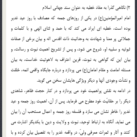
2) نگاهى گذرا به مفاد خطبه به عنوان سند جهانى اسلام
امام اميرالمؤمنين(ع) در يكى از روزهاى جمعه كه مصادف با روز عيد غدير
بوده است، خطبه اى ايراد مى كند كه با حمد و ثناى الهى و با كلمات و
جملاتى پر معنا و شهادت به وحدانيت ذات اقدس اله و بيان برخى از صفات
ثبوتيه و سلبيه او، شروع مى شود، و پس از تشريح اهميت نبوت و رسالت، و
بيان اين كه گواهى به نبوت، قرين اعتراف به لاهوتيت خداست، به بيان
مسئله امامت و مقام امامان(ع) مى پردازد و درباره جايگاه واقعى ائمه، خلقت
و نشأت وجودى آنها و ديگر ويژگى هايشان سخن مى گويد.
در ادامه به نقش پراهميت خود مى پردازد و در كنار حجت ظاهر، شاهدى
ديگر را بر حقانيّت خود مطرح مى فرمايد. پس از آن، اهميت روز جمعه و عيد
غدير را خاطر نشان مى سازد و فلسفه روز جمعه و اعمال مستحب آن را بيان
مى نمايد. آنگاه به ارتباط توحيد، نبوت و ولايت و دين با يكديگر اشارت مى
كنند و آثار و ثمرات معرفى ولىّ، در واقعه غدير را به تفصيل بيان كرده و با