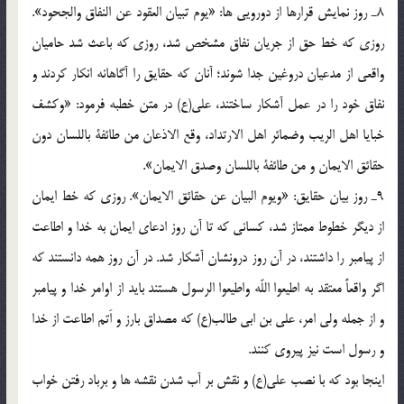
8ـ روز نمايش قرارها از دورويى ها: «يوم تبيان العقود عن النفاق والجحود».
روزى كه خط حق از جريان نفاق مشخص شد، روزى كه باعث شد حاميان
واقعى از مدعيان دروغين جدا شوند؛ آنان كه حقايق را آگاهانه انكار كردند و
نفاق خود را در عمل آشكار ساختند، على(ع) در متن خطبه فرمود: «وكشف
خبايا اهل الريب وضمائر اهل الارتداد، وقع الاذعان من طائفة باللسان دون
حقائق الايمان و من طائفة باللسان وصدق الايمان».
9ـ روز بيان حقايق: «ويوم البيان عن حقائق الايمان». روزى كه خط ايمان
از ديگر خطوط ممتاز شد، كسانى كه تا آن روز ادعاى ايمان به خدا و اطاعت
از پيامبر را داشتند، در آن روز درونشان آشكار شد. در آن روز همه دانستند كه
اگر واقعاً معتقد به اطيعوا اللّه واطيعوا الرسول هستند بايد از اوامر خدا و پيامبر
و از جمله ولى امر، على بن ابى طالب(ع) كه مصداق بارز و اَتم اطاعت از خدا
و رسول است نيز پيروى كنند.
اينجا بود كه با نصب على(ع) و نقش بر آب شدن نقشه ها و برباد رفتن خواب