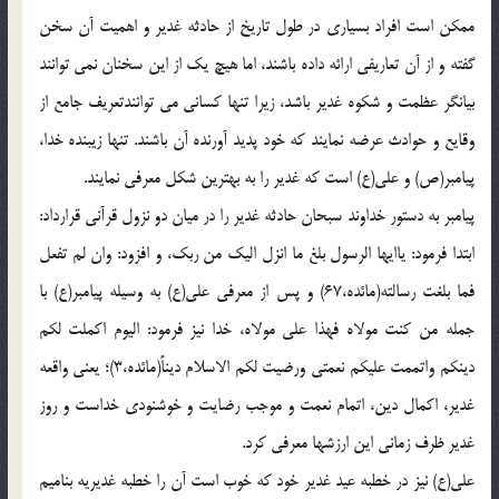
ممكن است افراد بسيارى در طول تاريخ از حادثه غدير و اهميت آن سخن
گفته و از آن تعاريفى ارائه داده باشند، اما هيچ يك از اين سخنان نمى توانند
بيانگر عظمت و شكوه غدير باشد، زيرا تنها كسانى مى توانندتعريف جامع از
وقايع و حوادث عرضه نمايند كه خود پديد آورنده آن باشند. تنها زيبنده خدا،
پيامبر(ص) و على(ع) است كه غدير را به بهترين شكل معرفى نمايند.
پيامبر به دستور خداوند سبحان حادثه غدير را در ميان دو نزول قرآنى قرارداد:
ابتدا فرمود: ياايها الرسول بلغ ما انزل اليك من ربك، و افزود: وان لم تفعل
فما بلغت رسالته(مائده،67) و پس از معرفى على(ع) به وسيله پيامبر(ع) با
جمله من كنت مولاه فهذا على مولاه، خدا نيز فرمود: اليوم اكملت لكم
دينكم واتممت عليكم نعمتى ورضيت لكم الاسلام ديناً(مائده،3)؛ يعنى واقعه
غدير، اكمال دين، اتمام نعمت و موجب رضايت و خوشنودى خداست و روز
غدير ظرف زمانى اين ارزشها معرفى كرد.
على(ع) نيز در خطبه عيد غدير خود كه خوب است آن را خطبه غديريه بناميم