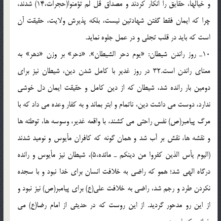
و خيالها، حقايق را انكار كردند و مصداق قل لم تؤمنوا(حجرات،14) شدند،
چرا كه ايمان فقط گفتن شهادتين نيست، بلكه پذيرش ولايت، حقيقت آن
است كه بايد در قلب تجلى و در عمل جلوه نمايد.
10ـ روز راندن شيطان: «يوم دحر الشيطان». «دحر» بر وزن «دهر» به
معناى راندن است.32 در روز غدير با كامل شدن دين، شيطان نيز براى
دومين بار رانده شد، شيطان كه از دين كامل و حقيقت ايمان دل خوشى
ندارد، دوست مى داشت دين، ناتمام و ابتر بماند و به كفار وعده مى داد كه با
مرگ پيامبر(ص) نفس راحتى مى كشند، با واقعه غدير، وسوسه ها، توطئه ها
و نقشه ها، نقش بر آب شد و همان گونه كه كافران مأيوس و نوميد شدند
(اليوم يأس الذين كفروا من دينكم ـ مائده،5)، شيطان نيز مأيوس و رانده
درگاه الهى شد؛ همو كه راضى به خلافت انسان براى خدا نبود و با سجده
نكردن طرد و رجم شد، راضى به خلافت على(ع) براى پيامبر(ص) نيز نبود و
از اين رو مدحور گرديد. از اين روست كه در حديثى از امام رضا(ع) مى