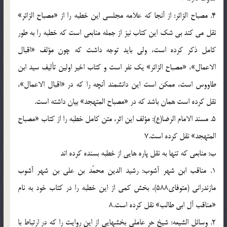
4. مصباح الزائر: از آنجا كه علامه مجلسى اين خطبه را از «مصباح الزائر»
نقل مى كند بى شك اين كتاب نيز از جمله منابعى است كه خطبه را به طور
كامل ذكر كرده است، ولى بايد توجه داشت كه چون مؤلف «اقبال
الاعمال»، «مصباح الزائر» يك نفر است و كتاب اخير اولين تأليف سيد ابن
طاووس است، ممكن است اين دانشمند آنچه را كه در «اقبال الاعمال»،
نقل كرده است همان باشد كه در «مصباح المتهجد» بيان داشته است.
5. مسند الامام الرضا(ع): مؤلف اين اثر، متن كامل خطبه را از كتاب «مصباح
المتهجد» نقل كرده است.7
ب: منابعى كه تنها به نقل پاره هايى از خطبه بسنده كرده اند
1. مناقب ابن شهر آشوب: رشيد الدين محمّد بن على بن شهر آشوب
مازندرانى (متوفاى588)، بخش كمى از اين خطبه را در كتاب خود به نام
«مناقب آل ابى طالب» نقل كرده است.8
2. وسائل الشيعه: شيخ حر عاملى بخشهايى از اين روايت را كه در ارتباط با