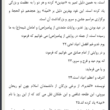
است، به همين دليل تعبير به «عيدين» كرده و هر دو را به عظمت و بزرگى
ياد كرده است. اين خود بهترين دليل بر «تعيّد» روز هجدهم ذو الحجة و
برگزارى مراسم جشن و سرور و بزرگداشت آن است.
در عيد بودن روز غدير، روايات متعددى از پيامبر(ص) و امامان شيعه(ع) به ما
رسيده است، از جمله در روايتى از پيامبر(ص) مى خوانيم كه فرمود:
يوم غديرخم افضل اعياد امتى.22
و در روايتى از امام صادق مى خوانيم كه فرمود:
انه يوم عيد و فرح و سرور.23
و يا مى فرمايد:
اشرف و اعظم اعياد است.24
نويسنده «الغدير»، از برخى بزرگان از دانشمندان اسلام چون ابو ريحان
بيرونى، ابن طلحه شافعى و ابن خلكان نقل مى كند كه از اين روز با نام
«عيد» ياد كرده اند.25