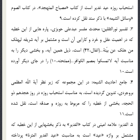
استحباب روزه عيد غدير است از كتاب «مصباح المتهجد»، در كتاب الصوم
«وسائل الشيعه» با ذكر سند نقل كرده است.9
3. تفسير نورالثقلين: محدث مفسر عبدعلى حويزى، پاره هايى از اين خطبه
كه در اهميت عقل و خرد و كارايى آن است و مشتمل بر آيه شريفه ليهلك
من هلك عن بيّنة…(انفال،42) است، ذيل همين آيه، و بخشى ديگر را به
مناسبت آيه لاتمسكوا بعصم الكوافر…(ممتحنه،10) را در جاى ديگر آورده
است.10
4. جامع احاديث الشيعه: در اين مجموعه كه زير نظر آية اللّه العظمى
بروجردى، تدوين گرديده است، به مناسبت استحباب روزه در روز هجدهم ذو
الحجه، بخشى از خطبه را كه مربوط به روزه و صدقه است، نقل شده
است.11
5. الغدير: علامه امينى در كتاب «الغدير» به ذكر بخشهايى از اين خطبه كه
مشتمل بر واژه «عيد» است به مناسبت «عيد الغدير العترة» پرداخته