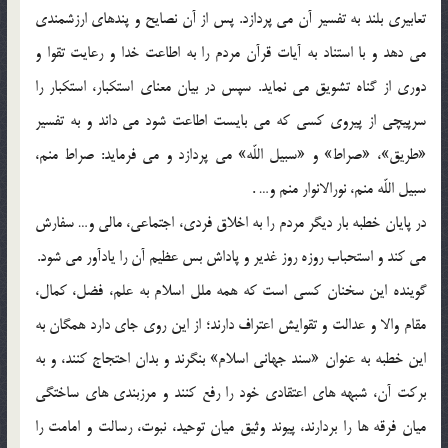
تعابيرى بلند به تفسير آن مى پردازد. پس از آن نصايح و پندهاى ارزشمندى
مى دهد و با استناد به آيات قرآن مردم را به اطاعت خدا و رعايت تقوا و
دورى از گناه تشويق مى نمايد. سپس در بيان معناى استكبار، استكبار را
سرپيچى از پيروى كسى كه مى بايست اطاعت شود مى داند و به تفسير
«طريق»، «صراط» و «سبيل اللّه» مى پردازد و مى فرمايد: صراط منم،
سبيل اللّه منم، نورالانوار منم و… .
در پايان خطبه بار ديگر مردم را به اخلاق فردى، اجتماعى، مالى و… سفارش
مى كند و استحباب روزه روز غدير و پاداش بس عظيم آن را يادآور مى شود.
گوينده اين سخنان كسى است كه همه ملل اسلام به علم، فضل، كمال،
مقام والا و عدالت و تقوايش اعتراف دارند؛ از اين روى جاى دارد همگان به
اين خطبه به عنوان «سند جهانى اسلام» بنگرند و بدان احتجاج كنند، و به
بركت آن، شبهه هاى اعتقادى خود را رفع كنند و مرزبندى هاى ساختگى
ميان فرقه ها را بردارند، پيوند وثيق ميان توحيد، نبوت، رسالت و امامت را