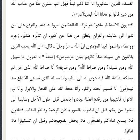
الضعفاء للذين استكبروا انا كنا لكم تبعاً فهل انتم مغنون عنّا من عذاب اللّه
من شئ قالوا لو هدانا اللّه لهديناكم»1.
افتدرون الاستكبار ماهو؟ هو ترك الطاعةلمن امروا بطاعته، والترفع على من
ندبوا الى متابعته والقرآن ينطق من هذا عن كثير، ان تدبّره متدبّر، زجره
ووعظه، واعلموا ايها المؤمنون انّ اللّه ـ عزّ وجلّ ـ قال: «ان اللّه يحب الذين
يقاتلون فى سبيله صفاً كانهم بنيان مرصوص» [صفّ،4]، اتدرون ما سبيل
اللّه ومن سبيله؟ ومن صراط اللّه؟ ومن طريقه؟ أنا صراط اللّه الذى من لم
يسلكه بطاعة اللّه فيه هوى به الى النار، وأنا سبيله الذى نصبنى للاتباع بعد
نبيه(ص) أنا قسيم الجنه والنار، وأنا حجة اللّه على الفجار والابرار وأنا نور
الانوار، فانتبهوا من رقدةِ الغفلة وبادروا بالعمل قبل حلول الأجل وسابقوا الى
مغفرة من ربكم قبل ان ليضرب بالسور بباطن الرحمة وظاهر العذاب. فتنادون
فلا يسمع نداءكم وتضجّون فلا يحفل بضجيجكم وقبل ان تستغيثوا فلا
ثغاثوا.