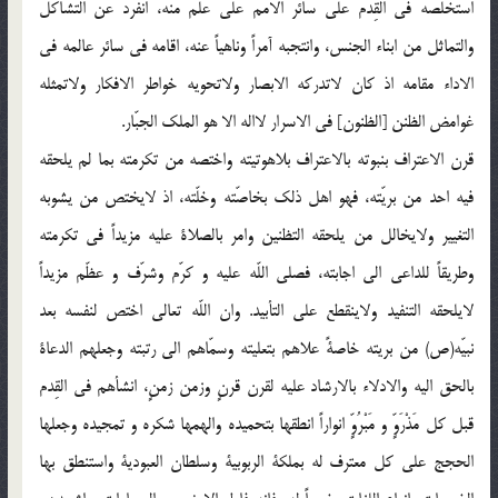
استخلصه فى القِدَم على سائر الامم على علم منه، انفرد عن التشاكل
والتماثل من ابناء الجنس، وانتجبه آمراً وناهياً عنه، اقامه فى سائر عالمه فى
الاداء مقامه اذ كان لاتدركه الابصار ولاتحويه خواطر الافكار ولاتمثله
غوامض الظنن [الظنون] فى الاسرار لااله الا هو الملك الجبّار.
قرن الاعتراف بنبوته بالاعتراف بلاهوتيته واختصه من تكرمته بما لم يلحقه
فيه احد من بريّته، فهو اهل ذلك بخاصّته وخلّته، اذ لايختص من يشوبه
التغيير ولايخالل من يلحقه التظنين وامر بالصلاة عليه مزيداً فى تكرمته
وطريقاً للداعى الى اجابته، فصلى اللّه عليه و كرّم وشرّف و عظّم مزيداً
لايلحقه التنفيد ولاينقطع على التأبيد. وان اللّه تعالى اختص لنفسه بعد
نبيّه(ص) من بريته خاصةً علاهم بتعليته وسمّاهم الى رتبته وجعلهم الدعاة
بالحق اليه والادلاء بالارشاد عليه لقرن قرنٍ وزمن زمنٍ، انشأهم فى القِدم
قبل كل مَذْرَوٍّ و مَبْرُوٍّ انواراً انطقها بتحميده والهمها شكره و تمجيده وجعلها
الحجج على كل معترف له بملكة الربوبية وسلطان العبودية واستنطق بها