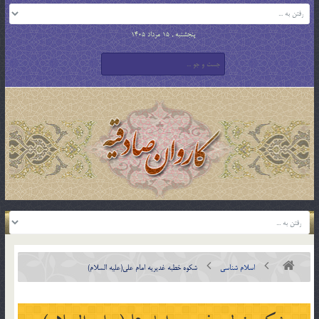
پنجشنبه , 15 مرداد 1405
اسلام شناسی
شکوه خطبه غديريه امام على(علیه السلام)