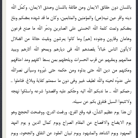
باللسان دون حقائق الايمان ومن طائفة باللسان وصدق الايمان، وكمّل اللّه
دينه واقر عين نبيه(ص) والمؤمنين والمتابعين، وكان ما قد شهده بعضكم وبلغ
بعضكم وتمت كلمة اللّه الحسنى على الصابرين ودمّر اللّه ما صنع فرعون
وهامان وقارون وجنوده [هم] وما كانوا يعرشون وبقيت حثالة من الضلال
لايألون الناس خبالاً يقصدهم اللّه فى ديارهم ويمحو اللّه آثارهم ويبيد
معالمهم ويعقبهم عن قرب الحسرات ويلحقهم بمن بسط اكفهم ومد اعناقهم
ومكنهم من دين اللّه حتى بدلوه ومن حكمه حتى غيّروه وسيأتى نصراللّه
على عدوّه لحينه واللّه لطيف خبير وفى دون ما سمعتم كفاية وبلاغ. فتاملوا ـ
رحمكم اللّه ـ ما ندبكم اللّه اليه وحثّكم عليه واقصدوا شرعه واسلكوا نهجه
ولاتتبعوا السبل فتفرق بكم عن سبيله.
ان هذا يوم عظيم الشأن، فيه وقع الفرج، ورفعت الدرج، ووضحت الحجج وهو
يوم الايضاح والافصاح عن المقام الصراح ويوم كمال الدين و يوم العهد
المعهود ويوم الشاهد والمشهود ويوم تبيان العقود عن النفاق والجحود، ويوم