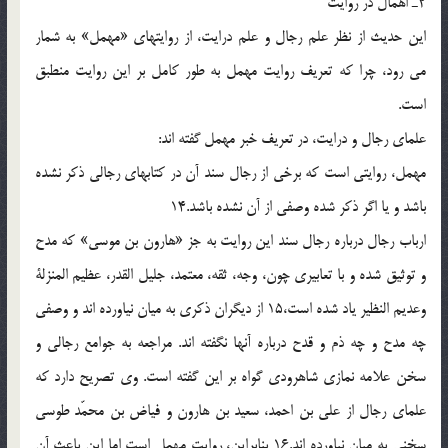
2ـ اهمال در روايت
اين حديث از نظر علم رجال و علم درايت، از روايتهاى «مهمل» به شمار
مى رود، چرا كه تعريف روايت مهمل به طور كامل بر اين روايت منطبق
است.
علماى رجال و درايت، در تعريف خبر مهمل گفته اند:
مهمل، روايتى است كه برخى از رجال سند آن در كتابهاى رجالى ذكر نشده
باشد و يا اگر ذكر شده وصفى از آن نشده باشد.14
ارباب رجال درباره رجال سند اين روايت به جز «هارون بن موسى» كه مدح
و توثيق شده و با تعابيرى چون، وجه، ثقه، معتمد، جليل القدر، عظيم المنزلة
وعديم النظير ياد شده است،15 از ديگران ذكرى به ميان نياورده اند و وصفى
چه مدح و چه ذم و قدح درباره آنها نگفته اند. مراجعه به جوامع رجالى و
سخن علامه نمازى شاهرودى گواه بر اين گفته است. وى تصريح دارد كه
علماى رجال از على بن احمد، سعيد بن هارون و فياض بن محمّد طوسى
سخنى به ميان نياورده اند.16 بنابراين، روايت مهمل است اما اين باعث آن