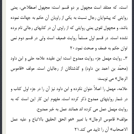
است، كه معتقد است مجهول بر دو قسم است: مجهول اصطلاحى، يعنى
روايتى كه پيشوايان رجال نسبت به يكى از راويان آن حكم به جهالت نموده
باشد، و مجهول لغوى يعنى روايتى كه از راوى آن در كتابهاى رجالى نام برده
نشده است. در قسم اول مسلماً روايت ضعيف است ولى در قسم دوم نمى
توان حكم به ضعف و صحت نمود.20
3ـ روايت مهمل جزء روايت ممدوح است: اين عقيده علامه حلى و ابن داود
(محمّد بن احمد بن داود) و گذشتگان از رجاليان است. مولف «قاموس
الرجال» مى نويسد:
علامه، مهمل را اصلاً عنوان نكرده و ابن داود نيز آن را در جزء اول كتاب و
در شمار روايتهاى ممدوح ذكر كرده است. مفهوم اين كار اين است كه به
روايت مهمل عمل مى كرده اند همانند عمل به خبر ممدوح.
مؤلف« قاموس الرجال» با تعبير «هو الحق الحقيق بالاتباع و عليه عمل
الاصحاب» آن را تاييد مى كند.21