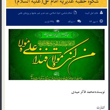
شکوه خطبه غديريه امام على(علیه السلام)
خادم اهل البیت
اسلام شناسی
,
اعیاد اسلامی
,
عید غدیر خم
,
ماهها و روزهای خاص
8 مهر 94
0 دیدگاه
1445بازدید
نويسنده:محمد فاكر ميبدى
اشارت