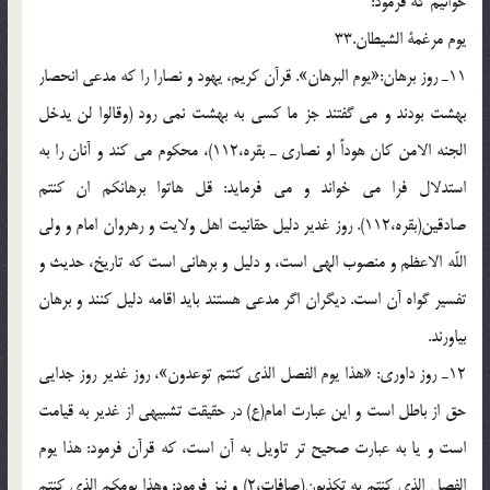
خوانيم كه فرمود:
يوم مرغمة الشيطان.33
11ـ روز برهان:«يوم البرهان». قرآن كريم، يهود و نصارا را كه مدعى انحصار
بهشت بودند و مى گفتند جز ما كسى به بهشت نمى رود (وقالوا لن يدخل
الجنه الامن كان هوداً او نصارى ـ بقره،112)، محكوم مى كند و آنان را به
استدلال فرا مى خواند و مى فرمايد: قل هاتوا برهانكم ان كنتم
صادقين(بقره،112). روز غدير دليل حقانيت اهل ولايت و رهروان امام و ولى
اللّه الاعظم و منصوب الهى است، و دليل و برهانى است كه تاريخ، حديث و
تفسير گواه آن است. ديگران اگر مدعى هستند بايد اقامه دليل كنند و برهان
بياورند.
12ـ روز داورى: «هذا يوم الفصل الذى كنتم توعدون»، روز غدير روز جدايى
حق از باطل است و اين عبارت امام(ع) در حقيقت تشبيهى از غدير به قيامت
است و يا به عبارت صحيح تر تاويل به آن است، كه قرآن فرمود: هذا يوم
الفصل الذى كنتم به تكذبون(صافات،2) و نيز فرمود: وهذا يومكم الذى كنتم