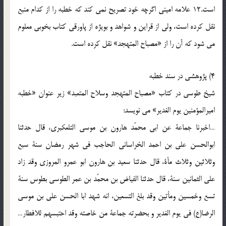
است.12 علامه امينى اگرچه خود تصريح نمى كند كه خطبه را از كدام منبع
نقل كرده است، ولى از قراين و شواهد و بويژه از پاورقى كتاب بخوبى معلوم
مى شود كه آن را از «مصباح المتهجد» نقل كرده است.
4) پژوهشى در سند خطبه
شيخ طوسى در كتاب «مصباح المتهجد وسلاح المتعبد» زير عنوان «خطبه
اميرالمؤمنين يوم الغدير» مى نويسد:
…اخبرنا جماعة عن ابى محمّد هارون بن موسى التلعكبرى، قال حدثنا
ابوالحسن على بن احمد الخراسانى الحاجب فى شهر رمضان سنة سبع
وثلاثين وثلاث مأة، قال حدثنا سعيد بن هارون ابو عمرو المروزى وقد زاد
على الثمانين سنة، قال حدثنا الفياض بن محمّد بن عمر الطوسى بطوس سنة
تسع وخمسين ومأتين وقد بلغ التسعين، انه شهد ابا الحسن على بن موسى
الرضا(ع) فى يوم الغدير و بحضرته جماعة من خاصته وقد احتبسهم للافطار…