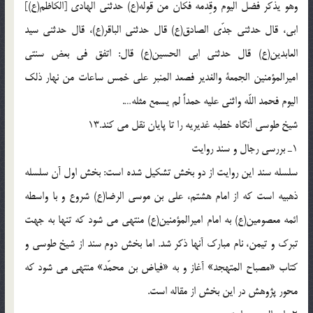
وهو يذكر فضل اليوم وقِدمه فكان من قوله(ع) حدثنى الهادى [الكاظم(ع)]
ابى، قال حدثنى جدّى الصادق(ع) قال حدثنى الباقر(ع)، قال حدثنى سيد
العابدين(ع) قال حدثنى ابى الحسين(ع) قال: اتفق فى بعض سنتى
اميرالمؤمنين الجمعة والغدير فصعد المنبر على خمس ساعات من نهار ذلك
اليوم فحمد اللّه واثنى عليه حمداً لم يسمع مثله….
شيخ طوسى آنگاه خطبه غديريه را تا پايان نقل مى كند.13
1ـ بررسى رجال و سند روايت
سلسله سند اين روايت از دو بخش تشكيل شده است: بخش اول آن سلسله
ذهبيه است كه از امام هشتم، على بن موسى الرضا(ع) شروع و با واسطه
ائمه معصومين(ع) به امام اميرالمؤمنين(ع) منتهى مى شود كه تنها به جهت
تبرك و تيمن، نام مبارك آنها ذكر شد. اما بخش دوم سند از شيخ طوسى و
كتاب «مصباح المتهجد» آغاز و به «فياض بن محمّد» منتهى مى شود كه
محور پژوهش در اين بخش از مقاله است.