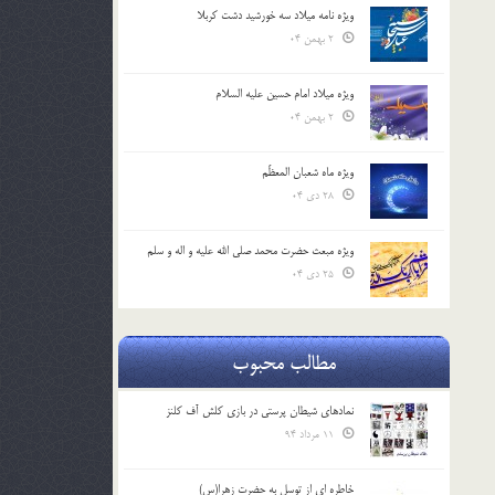
ویژه نامه میلاد سه خورشید دشت کربلا
2 بهمن 04
ویژه میلاد امام حسین علیه السلام
2 بهمن 04
ویژه ماه شعبان المعظّم
28 دی 04
ویژه مبعث حضرت محمد صلی الله علیه و اله و سلم
25 دی 04
مطالب محبوب
نمادهای شیطان پرستی در بازی کلش آف کلنز
11 مرداد 94
خاطره ای از توسل به حضرت زهرا(س)