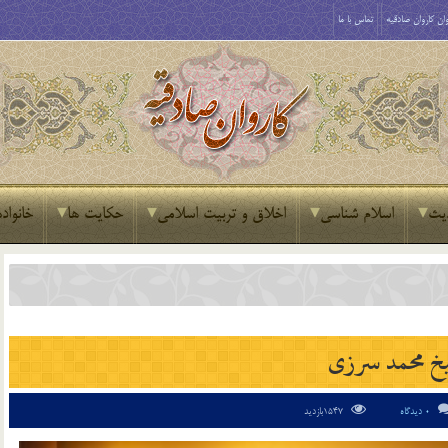
ان کاروان صادقیه
تماس با ما
یث
اسلام شناسی
اخلاق و تربیت اسلامی
حکایت ها
خانواده
خ محمد سرزی
0 دیدگاه
1547بازدید