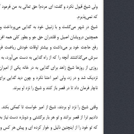
ولی شیخ قبول نکرد و گفت: ای مردم! حق تعالی به من فرمود که
که نمی‌پذیرم.
شیخ در شهر می‌گشت و با زنبیل خود به گدایی می‌پرداخت و ح
همچنین درویشان اصیل و قلندران حق جو و بطور کلی همه افرادی
رفع حاجت خود بر می‌داشت و بیشتر اوقات خودش ریاضت فراو
سرش می‌گذاشتند آنچه را که از راه گدایی به دست می‌آورد، به ا
روزی از روزها شیخ زاهد برای گدایی به در خانه یکی از امی
نزدیک شد و در زد، ولی امیر اعتنا نکرد و چون دید گدایی برا
ناچار فرمان داد تا در قصر باز کنند و شیخ را نزد او ببرند.
وقتی شیخ را نزد او بردند، شیخ از امیر خواست تا کمکی بکند.
دادیم ترا از قصر برانند و تو هر بار برگشتی و دوباره دست ن
که تو خود را از اینچنین ذلیل و خوار کرده ای و پیش هر کس و 