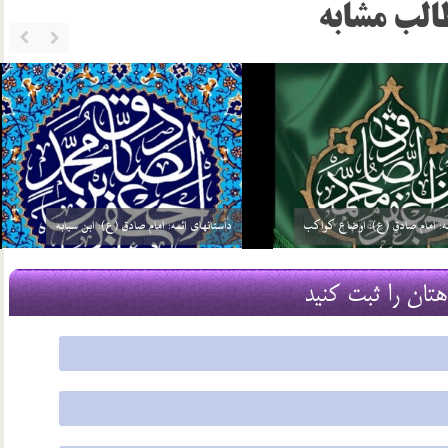
الب مشابه
ئمه: امام صادق (ع): گره گشائی
داستانهای ائمه: امام صادق (ع): توحید مفضل
21 مرداد 03
هتان را ثبت کنید