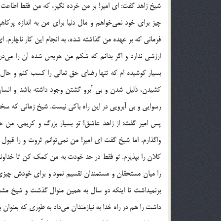
شیخ زاهد گفت: ای امیر! بر من خرده نگیر، که من فقط اطاعت ا
چیز برای خود نمی‌خواهم و مال دنیا برای من به اندازه پرکاه
فرمانی که بر عهده من گذاشته شده، به انجام این کار ناچارم.
ارزشی ندارد و اگر بدانم که شکم من حریص شده آن را می‌در
بسیار کوشیده ام که تنها رضای حق تعالی را کسب کنم و حال 
کشیدن، ذلیل شدن و بی آبرو گشتن وجود داشته باشد و انسان 
رسوایی و بی آبرویی در این راه باکی نیست. شیخ زمانی که سخن م
پس امیر گفت: از زاهد عاشق! تو بسیار بزرگ و کریمی. من حاض
واگذارم. اما شیخ گفت ای امیر! من نمی‌توانم ثروت و را قبو
کلان را بپذیرم. تو فقط در حد خودت به من کمک کن تا خداوند دست
را میان مستحقان و مستمندان تقسیم نمود و برای خودش چیزی 
برنمیداشت تا اینکه دو سال به همین منوال گذشت و شیخ مشغ
داشت را هم در راه خدا به نیازمندان می‌داد به طوری که بعنوان