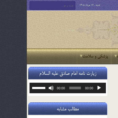
شنبه , 17 مرداد 1405
پزشکی و سلامت
زیارت نامه امام صادق علیه السلام
پخش‌کننده
برای
00:00
00:00
صوت
افزایش
یا
کاهش
صدا
مطالب مشابه
از
کلیدهای