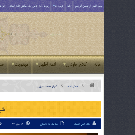
بِسْمِ اللَّـهِ الرَّحْمَـٰنِ الرَّحِيمِ
خانه
درباره ما
زیارت نامه خاص امام صادق علیه السلام
فراخو
خانه
کلام جاودان
ائمه اطهار
مهدویت
حد
حکایت ها
شیخ محمد سرزی
شی
خادم اهل البیت
حکایت ها
,
داستان
12 مهر 94