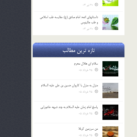
20 تیر 03
داستانهای ائمه: امام صادق (ع): مقایسه طب اسلامی
و طب جالینوس
20 تیر 03
تازه ترین مطالب
سلام ای هلال محرم
25 خرداد 05
منزل به منزل با کاروان حسین بن علی علیه السلام
25 خرداد 05
پاسخ امام زمان علیه السلام به چند شبهه عاشورایی
25 خرداد 05
من سرزمین کربلا
25 خرداد 05