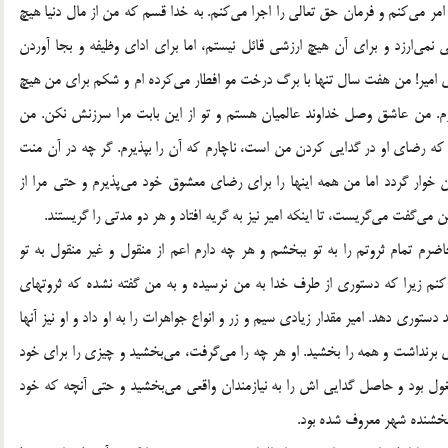
مر می‌کنم و فرمان حق تعالی را اجرا می‌کنم. به خدا قسم که من از مال دنیا هیچ
ی نمی‌ارزد و برای آن هیچ ارزشی قائل نیستم، اما برای ادای وظیفه و بجا آوردن
 ای امیر! من هفت سال تنها با برگ درخت مو افطار می‌کرده ام و شکم برای من هیچ
م. من عاشق وصل خداوند عالمیان هستم و تو از این بابت مرا سرزنش نکن. من
که رضای او در گدایی کردن من است، ناچارم که آن را بپذیرم. گر چه در آن منت
خوار گردد اما من همه اینها را برای رضای معشوق خود می‌پذیرم و حتی مرا از
ی‌گفت می‌گریست، تا اینکه امیر نیز به گریه افتاد و هر دو مدتی را گریستند.
رم تمام ثروتم را به تو ببخشم و هر چه دارم اعم از منقول و غیر منقول به تو
ل کنم زیرا که دستوری از طرف خدا به من نرسیده و به من گفته نشده که ثروتهای
وری دهد. امیر مقدار زیادی سیم و زر و انواع جواهرات را به او داد و او نیز آنها
برنداشت و همه را بخشید. او هر چه را می‌گرفت، می‌بخشید و چیزی را برای خود
ول بود و حاصل گدایی اش را به نیازمندان واقعی می‌بخشید و حتی آنچه که خود
 بخشنده شهر معروف شده بود.