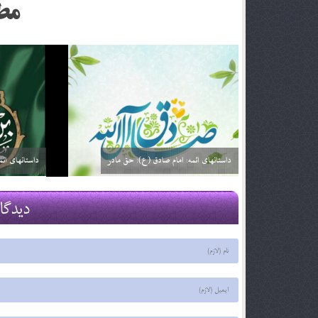
مط
داستانهای ائمه: امام صادق (ع): خیارفروش
داستان های ا
29 اسفند 03
29 اسفند 03
دیدگا