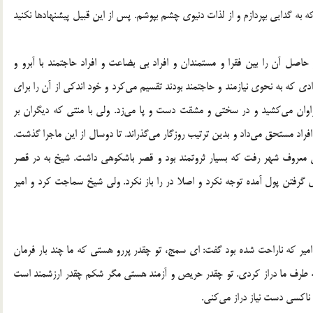
 به گدایی بپردازم و از لذات دنیوی چشم بپوشم. پس از این قبیل پیشنهادها نکنید
اصل آن را بین فقرا و مستمندان و افراد بی بضاعت و افراد حاجتمند با آبرو و
 که به نحوی نیازمند و حاجتمند بودند تقسیم می‌کرد و خود اندکی از آن را برای
ان می‌کشید و در سختی و مشقت دست و پا می‌زد. ولی با منتی که دیگران بر
فراد مستحق می‌داد و بدین ترتیب روزگار می‌گذراند. تا دوسال از این ماجرا گذشت.
ران معروف شهر رفت که بسیار ثروتمند بود و قصر باشکوهی داشت. شیخ به در قصر
ی گرفتن پول آمده توجه نکرد و اصلا در را باز نکرد. ولی شیخ سماجت کرد و امیر
 امیر که ناراحت شده بود گفت: ای سمج، تو چقدر پررو هستی که ما چند بار فرمان
یاز به طرف ما دراز کردی. تو چقدر حریص و آزمند هستی مگر شکم چقدر ارزشمند است
ناکسی دست نیاز دراز می‌کنی.