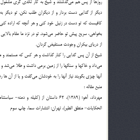
روزها از پس هم می‌گذشتند و شیخ به کار تکدّی گری مشغول بو
دیگر از گدایی دست بردار و از دیگران طلب نکن. تو دیگر به 
کافیست که تو دست در زنیل خود کنی و هر آنچه که اراده کنی
بخواهی، سریع پیش تو حاضر می‌شود. تو در نزد ما مقام بالای
از دریای بیکران وجودت مستفیض گردان.
شیخ از آن پس گدایی را کنار گذاشت و هر کس که مستمند و محتا
می‌داد و خاکها و سنگها را از زمین برمی داشت و طلا می‌شد و آ
آنها چیزی بگویند نیاز آنها را به خودشان می‌گفت و یا از آن ها 
منبع مقاله :
مهرداد، آهو؛ (1389)، 62 داستان از (کلیل
الحکایات- منطق الطیر)، تهران: انتشارات سما، چاپ سوم