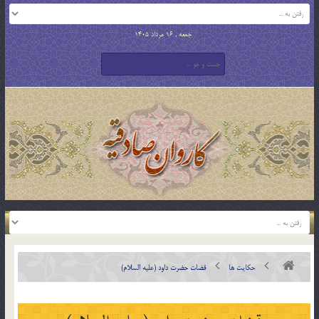
جمعه , 16 مرداد 1405
حکایت ها
قضات حضرت داود (علیه السلام)