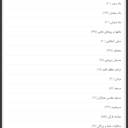
ماه رجب
(20)
ماه رمضان
(176)
ماه شعبان
(20)
ماهها و روزهای خاص
(745)
مبانی اعتقادی
(20)
مختلف
(367)
مدعیان دروغین
(25)
مراجع معظم تقلید
(15)
مردان
(40)
مسجد
(87)
مسجد مقدس جمکران
(19)
مسیحیت
(229)
معارف قرآنی
(855)
مناظرات علما و بزرگان
(79)