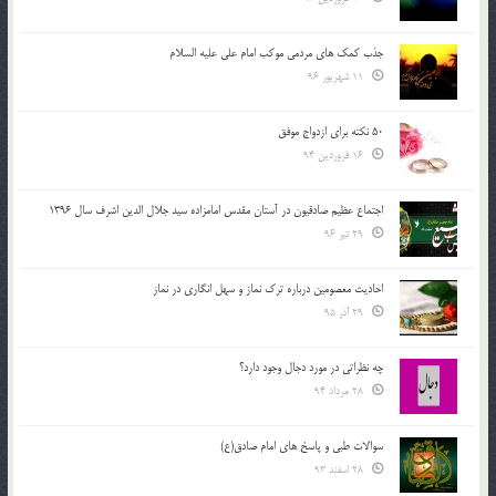
جذب کمک های مردمی موکب امام علی علیه السلام
11 شهریور 96
50 نکته برای ازدواج موفق
16 فروردین 94
اجتماع عظیم صادقیون در آستان مقدس امامزاده سید جلال الدین اشرف سال 1396
29 تیر 96
احادیث معصومین درباره ترک نماز و سهل انگاری در نماز
29 آذر 95
چه نظراتی در مورد دجال وجود دارد؟
28 مرداد 94
سوالات طبی و پاسخ های امام صادق(ع)
28 اسفند 93