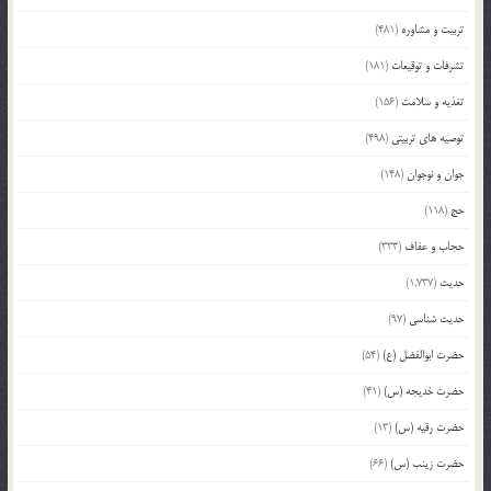
تربیت و مشاوره
(481)
تشرفات و توقیعات
(181)
تغذیه و سلامت
(156)
توصیه های تربیتی
(498)
جوان و نوجوان
(148)
حج
(118)
حجاب و عفاف
(333)
حدیث
(1,737)
حدیث شناسی
(97)
حضرت ابوالفضل (ع)
(54)
حضرت خدیجه (س)
(41)
حضرت رقیه (س)
(13)
حضرت زینب (س)
(66)