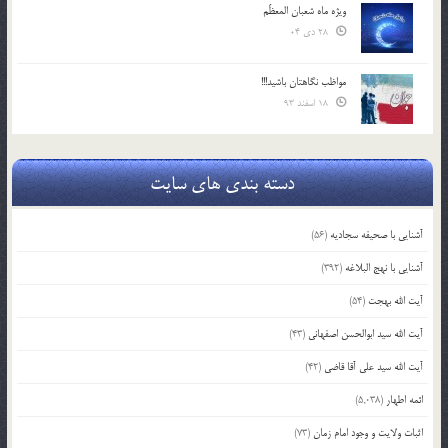
ویژه ماه شعبان المعظّم
28 دی 04
مواظب نگاهتان باشید!!!
18 اسفند 93
دسته بندی های سایت
آشنایی با صحیفه سجادیه
(56)
آشنایی با نهج البلاغه
(392)
آیت الله بهجت
(54)
آیت الله سید ابوالحسن اصفهانی
(43)
آیت الله سید علی آقا قاضی
(42)
ائمه اطهار
(5,038)
اثبات ولایت و وجود امام زمان
(73)