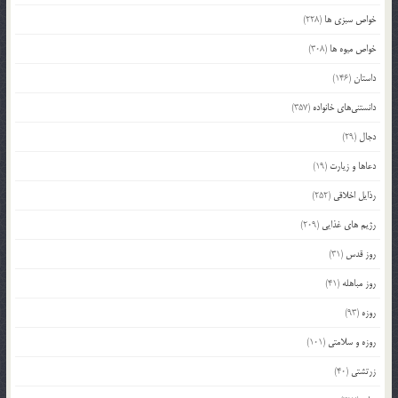
خواص سبزی ها
(228)
خواص میوه ها
(308)
داستان
(146)
دانستنی‌های خانواده
(357)
دجال
(29)
دعاها و زیارت
(19)
رذایل اخلاقی
(252)
رژیم های غذایی
(209)
روز قدس
(31)
روز مباهله
(41)
روزه
(93)
روزه و سلامتی
(101)
زرتشتی
(40)