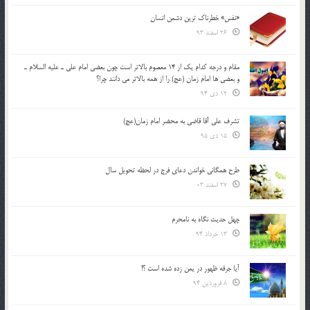
«نفس» خطرناک ترین دشمن انسان
26 اسفند 93
مقام و درجه كدام يك از 14 معصوم بالاتر است چون بعضي امام علي ـ عليه السلام ـ
و بعضي ها امام زمان (عج) را از همه بالاتر مي دانند چرا؟
12 دی 94
تشرف علي آقا قاضي به محضر امام زمان(عج)
15 دی 95
طرح همگانی خواندن دعای فرج در لحظه تحویل سال
27 اسفند 03
چهل حدیث نگاه به نامحرم
13 خرداد 94
آیا جرقه ظهور در یمن زده شده است ؟!
8 فروردین 94