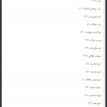
زنان
(317)
سایر روزها و ماه ها
(103)
سایر فروع دین
(72)
سایر مقالات
(5)
سوالات و شبهات
(420)
سیر و سلوک
(274)
شب های قدر
(46)
شبهات اخلاقی
(217)
شرح احادیث
(51)
شرح حدیث
(550)
شرح دیوان حافظ
(11)
شناخت امام
(440)
شهید دستغیب
(38)
شیخ مفید
(42)