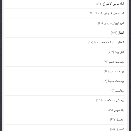
امام موسی کاظم (ع)
(152)
امر به معروف و نهی از منکر
(63)
امور تربیتی فرزندان
(51)
انتظار
(164)
انتظار از دیدگاه شخصیت ها
(17)
اهل بیت
(104)
بهداشت جسم
(73)
بهداشت روان
(26)
بهداشت محیط
(18)
بودائیسم
(15)
پزشکی و سلامت
(1,980)
پند خوبان
(129)
تحصیل
(62)
تحصیل
(65)