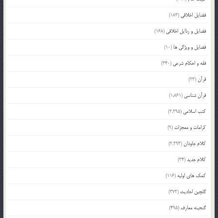
فضایل اخلاقی
(183)
فضایل و رذایل اخلاقی
(168)
فضایل و ویژگی ها
(10)
فقه و احکام شرعی
(340)
قرآن
(23)
قرآن شناسی
(1,861)
کتب اسلامی
(2,295)
کرامات و معجزات
(9)
کلام جاودان
(2,293)
کلام جدید
(34)
کمک های اولیه
(116)
گلچین احادیث
(372)
گنجینه معارف
(495)