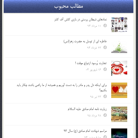
مطالب محبوب
نمادهای شیطان پرستی در بازی کلش آف کلنز
11 مرداد 94
خاطره ای از توسل به حضرت زهرا(س)
23 خرداد 94
تجارت پُرسود ازدواج موقت !
16 شهریور 04
براي اينكه دل پدر و مادر را به دست آوريم و هميشه از ما راضي باشند چكار بايد
بكنيم؟
23 تیر 95
زیارت نامه امام صادق علیه السلام
28 مرداد 95
مراسم شهادت امام صادق (ع) سال 93
10 فروردین 94