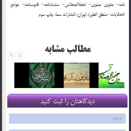
نامه- مثنوی معنوی- تحفةالمجالس- سندبادنامه- قابوسنامه- جوامع
الحکایات- منطق الطیر)، تهران: انتشارات سما، چاپ سوم
مطالب مشابه
دیدگاهتان را ثبت کنید