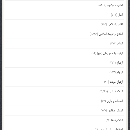
احادیث موضوعی
(550)
اخبار
(717)
اخلاق اسلامی
(956)
اخلاق و تربیت اسلامی
(2,836)
ادیان
(474)
ارتباط با امام زمان (عج)
(14)
ازدواج
(371)
ازدواج
(117)
ازدواج موقت
(32)
اسلام شناسی
(2,661)
اصحاب و یاران
(37)
اصول اعتقادی
(777)
اطلاعیه ها
(26)
اعتقادات و اصول دین
(28)