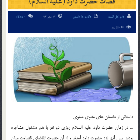
قضات حضرت داود (علیه السلام)
خادم اهل البیت
حکایت ها
,
داستان
12 مهر 94
0 دیدگاه
2067بازدید
داستانی از داستان های مثنوی معنوی
… در زمان حضرت داود علیه السلام روزی دو نفر با هم مشغول مشاجره
بودند. پس آنها نزد حضرت داود آمدند و از آن حضرت تقاضای قضاوت میان