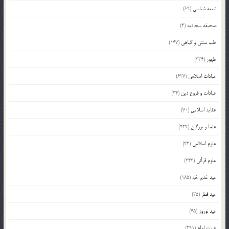
شیعه شناسی
(69)
صحیفه سجادیه
(4)
طب سنتی و گیاهی
(147)
ظهور
(334)
عبادات اسلامی
(627)
عبادات و فروع دین
(34)
عقاید اسلامی
(70)
علما و بزرگان
(224)
علوم اسلامی
(43)
علوم قرآنی
(343)
عید غدیر خم
(185)
عید فطر
(35)
عید نوروز
(45)
غیبت امام
(291)