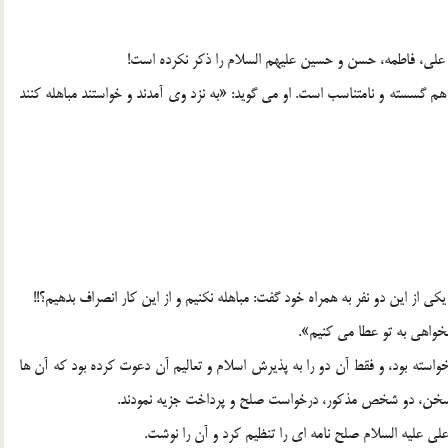
اه على، فاطمه، حسن و حسین علیهم السلام را ذکر نکرده است!
م گسسته و نامتناسب است. او مى گوید: «به نزد وى آمدند و خواستند مباهله کنند
ى از این دو نفر به همراه خود گفت: مباهله نکنیم و از این کار انصراف بدهیم؟!!
بخواهى به تو عطا مى کنیم».
خواسته بود، و فقط آن دو را به پذیرش اسلام و تعالیم آن دعوت کرده بود که آن ها
ین سخن، دو شخص مذکور، درخواست صلح و پرداخت جزیه نمودند.
 على علیه السلام صلح نامه اى را تنظیم کرد و آن را نوشت.