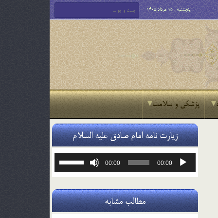
پنجشنبه , 15 مرداد 1405
پزشکی و سلامت
زیارت نامه امام صادق علیه السلام
پخش‌کننده
برای
00:00
00:00
صوت
افزایش
یا
کاهش
صدا
مطالب مشابه
از
کلیدهای