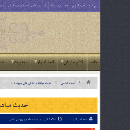
بِسْمِ اللَّـهِ الرَّحْمَـٰنِ الرَّحِيمِ
خانه
درباره ما
زیارت نامه خاص امام صادق علیه السلام
فراخو
خانه
کلام جاودان
ائمه اطهار
مهدویت
حد
اسلام شناسی
حدیث مباهله و تلاش هاى بیهوده (1)
حدیث مباهله 
خادم اهل البیت
اسلام شناسی
,
روز مباهله
,
ماهها و روزهای خاص