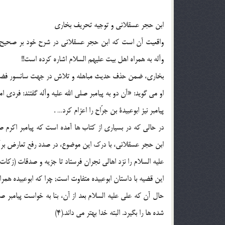
ابن حجر عسقلانى و توجیه تحریف بخارى
واقعیت آن است که ابن حجر عسقلانى در شرح خود بر صحیح بخ
وآله به همراه اهل بیت علیهم السلام اشاره کرده است!!
بخارى، ضمن حذف حدیث مباهله و تلاش در جهت سانسور فضل و 
او مى گوید: «آن دو به پیامبر صلى الله علیه وآله گفتند: فردى ا
پیامبر نیز ابوعبیدة بن جرّاح را اعزام کرد… .
در حالى که در بسیارى از کتاب ها آمده است که پیامبر اکرم صل
ابن حجر عسقلانى، با درک این موضوع، در صدد رفع تعارض برآمده
علیه السلام را نزد اهالى نجران فرستاد تا جزیه و صدقات (زکات
این قضیه با داستان ابوعبیده متفاوت است; چرا که ابوعبیده همر
حال آن که على علیه السلام بعد از آن، بنا به خواست پیامبر 
شده ها را بگیرد. البته خدا بهتر مى داند.(4)