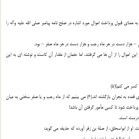
 به معناى قبول پرداخت اموال مورد اشاره در صلح نامه پیامبر صلى الله علیه وآله را
س – هزار دست در هر ماه رجب و هزار دست در هر ماه صفر – بود.
این اموال را از آن ها مى گرفتند، اما عثمان از مقدار آن کاست و نوشته اى به این
سر مى کنم!(5)
در ادامه باید گفت: دو فرد مذکور در روزهاى آخر ماه شوّال یا ذى قعده به نجران بازگشته اند.(6) مى بینیم که از ماه رجب و یا صفر سخنى به میان
 پرداخت شود تا کسى مأمور گرفتن آن باشد!
نادرست است.
 او از ابواسحاق، از صلة بن زفر آورده که حذیفه مى گوید: