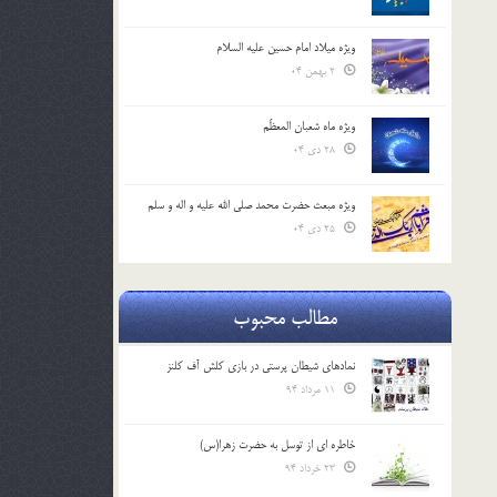
ویژه میلاد امام حسین علیه السلام
2 بهمن 04
ویژه ماه شعبان المعظّم
28 دی 04
ویژه مبعث حضرت محمد صلی الله علیه و اله و سلم
25 دی 04
مطالب محبوب
نمادهای شیطان پرستی در بازی کلش آف کلنز
11 مرداد 94
خاطره ای از توسل به حضرت زهرا(س)
23 خرداد 94