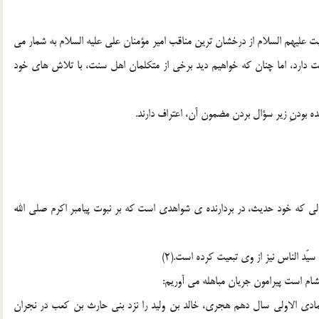
یت علیهم السلام از درخشان ترین مناقب امیر مؤمنان على علیه السلام به شمار مى
یت دارد، اما چنان که خواهیم دید برخى از متکلمان اهل سنت، با تلاش هاى خود
ه بودنِ زیر سؤال بردن مضمون آن، اعتراف دارند.
ى که خود حدیث، در بردارنده ی شواهدى است که بر نبوت پیامبر اکرم صلى الله
هشام است پیرامون جریان مباهله مى آوریم:
جمادى الاولى سال دهم هجرى، خالد بن ولید را نزد بنى حارث بن کعب در نجران