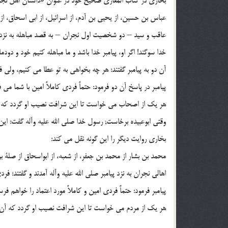
بخارى در کتاب المغازى صحیح خود در عنوان «داستان اهل نجر
عباس بن حسین، از یحیى بن آدم، از اسرائیل، از ابى اسحاق، از 
عاقب و سید – دو شخصیت اول نجران – به قصد مباهله به نزد پیا
خدا سوگند! اگر او، پیامبر خدا باشد و ما مباهله کنیم خود و دود
آن دو به پیامبر گفتند: هر چه بخواهى به تو عطا مى کنیم، ولى ف
پیامبر در پاسخ آن دو فرمود: حتماً فردى کاملاً امین با شما مى 
هر یک از اصحاب مى خواست تا این شرافت نصیب او گردد که پیامب
وقتى ابوعبیده برخاست; رسول خدا صلى الله علیه وآله گفت: 
بخارى روایت دیگر را این گونه نقل مى کند:
محمد بن بشار از محمد بن جعفر، از شعبه، از ابواسحاق از صلة بن
اهالى نجران به نزد پیامبر صلى الله علیه وآله آمدند و گفتند: ف
پیامبر فرمود: حتماً فردى امین و کاملاً مورد اعتماد را خواهم فرست
هر یک از مردم مى خواست تا این شرافت نصیب او گردد که آن پیامب