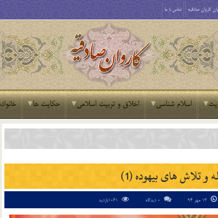
ان کاروان صادقیه
تماس با ما
یث
اسلام شناسی
اخلاق و تربیت اسلامی
حکایت ها
خانواده
و تلاش هاى بیهوده (1)
13 مهر 94
0 دیدگاه
1061بازدید