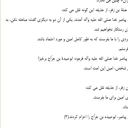
ان» چنین مى نگارد:
صلة بن زفر، از حذیفه این گونه نقل مى کند:
مبر خدا صلى الله علیه وآله آمدند. یکى از آن دو به دیگرى گفت: مباهله نکن، به
مان رستگار نخواهیم شد.
ردى را با ما بفرست که به طور کامل امین و مورد اعتماد باشد.
فرستم.
ر خدا صلى الله علیه وآله فرمود: ابوعبیدة بن جرّاح برخیز!
این شخص، امین این امت است.
 زفر، از حذیفه نقل مى کند:
ردى امین براى ما بفرست.
اد.
ر، ابوعبیده بن جرّاح را اعزام کردند.(3)