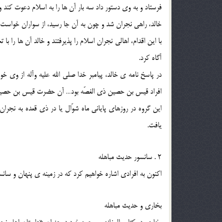
فرستاد و به وى دستور داد سه بار آن ها را به اسلام دعوت کند و
خالد، راهى نجران شد و چون به آن جا رسید، از سواران خواست به م
با این اقدام، اهالى نجران اسلام را پذیرفتند و خالد آن ها را با ت
آگاه کرد.
در پاسخ نامه ی خالد، پیامبر خدا صلى الله علیه وآله از وى خ
افراد قیس بن حصین ذى الغصّه بود… آن حضرت قیس بن حصین ر
این گروه در روزهاى پایانى ماه شوّال یا در ذى قعده به نجران 
یافت.
2 . سانسور حدیث مباهله
اکنون به افرادى اشاره خواهیم کرد که در زمینه ی پنهان و سانس
بخارى و حدیث مباهله