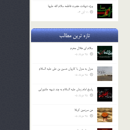
ویژه شهادت حضرت فاطمه سلام الله علیها
11 آبان 04
تازه ترین مطالب
سلام ای هلال محرم
25 خرداد 05
منزل به منزل با کاروان حسین بن علی علیه السلام
25 خرداد 05
پاسخ امام زمان علیه السلام به چند شبهه عاشورایی
25 خرداد 05
من سرزمین کربلا
25 خرداد 05