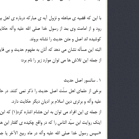
با این که قضیه ی مباهله و نزول آیه ی مبارکه درباره ی اهل ب
رود و از امامت وى بعد از رسول خدا صلى الله علیه وآله حکا
کوشیده اند اصل و متن حدیث را نشانه بروند.
البته این مسأله نشان مى دهد که آنان به مفهوم حدیث و بى فاید
از جمله این تلاش ها مى توان موارد زیر را نام برد:
1 . سانسور اصل حدیث
برخى از علماى اهل سنّت اصل حدیث را ذکر نمى کنند. در حال
علیه وآله و برترى دین اسلام بر ادیان دیگر حکایت دارد.
از جمله ی این افراد مى توان به ابن هشام اشاره کرد(1) که ابن سیّد الناس نیز از وى تبعیت کرده است.(2)
اینک روایت ابن سیّد الناس را که در واقع چکیده ی گفتار ابن 
«سپس رسول خدا صلى الله علیه وآله در ماه ربیع الآخر یا 