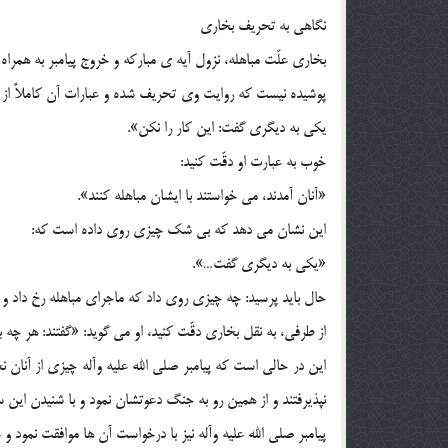
نگاهى به تحریف بخارى
بخارى علّت مباهله، نزول آیه ی مبارکه و خروج پیامبر به همر
پوشیده نیست که روایت وى تحریف شده و عبارات آن کاملاً از ه
یکى به دیگرى گفت: این کار را نکن».
خوب به عبارت او دقّت کنید:
«آنان آمدند، مى خواستند با ایشان مباهله کنند».
این نشان مى دهد که بى شک چیزى روى داده است که:
«یکى به دیگرى گفت…».
حال باید پرسید: چه چیزى روى داد که ماجراى مباهله رخ داد و یک
از طرفى، به نقل بخارى دقّت کنید، او مى گوید: «گفتند: هر چه 
این در حالى است که پیامبر صلى الله علیه وآله چیزى از آنان ن
نپذیرفتند و از همین رو به جنگ دعوتشان نمود و با شنیدن ا
پیامبر صلى الله علیه وآله نیز با درخواست آن ها موافقت نمود و