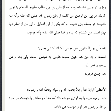
روزى در جایى نشسته بودم که از على بن ابى طالب علیهما السلام بدگویى
کردند. در پى این توهین من گفتم: از زبان رسول خدا صلى الله علیه وآله سه
فضیلت در وصف وى شنیده ام که یکى از آن فضایل براى من از تمام دنیا
بهتر است. من شنیدم که پیامبر خدا صلى الله علیه وآله فرمود:
إنّه منّی بمنزلة هارون من موسى إلاّ أنّه لا نبی بعدی؛
نسبت او به من هم چون نسبت هارون به موسى است، ولى بعد از من
پیامبرى نمى آید.
هم چنین فرمود:
لأعطینّ الرایة غداً رجلاً یحب الله و رسوله ویحبّه الله و رسوله؛
فردا پرچم سپاه را به فردى خواهم داد که خدا و رسولش را دوست مى دارد
و خدا و رسول هم او را دوست مى دارند.