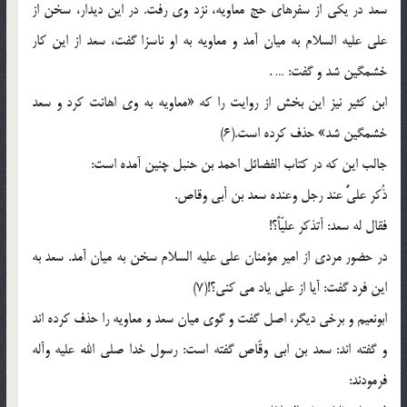
سعد در یکى از سفرهاى حج معاویه، نزد وى رفت. در این دیدار، سخن از
على علیه السلام به میان آمد و معاویه به او ناسزا گفت، سعد از این کار
خشمگین شد و گفت: … .
ابن کثیر نیز این بخش از روایت را که «معاویه به وى اهانت کرد و سعد
خشمگین شد» حذف کرده است.(6)
جالب این که در کتاب الفضائل احمد بن حنبل چنین آمده است:
ذُکر علىٌّ عند رجل وعنده سعد بن أبی وقاص.
فقال له سعد: أتذکر علیّاً؟!
در حضور مردى از امیر مؤمنان على علیه السلام سخن به میان آمد. سعد به
این فرد گفت: آیا از على یاد مى کنى؟!(7)
ابونعیم و برخى دیگر، اصل گفت و گوى میان سعد و معاویه را حذف کرده اند
و گفته اند: سعد بن ابى وقّاص گفته است: رسول خدا صلى الله علیه وآله
فرمودند: