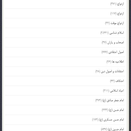
ازدواج
(371)
ازدواج
(117)
ازدواج موقت
(32)
اسلام شناسی
(2,661)
اصحاب و یاران
(37)
اصول اعتقادی
(777)
اطلاعیه ها
(26)
اعتقادات و اصول دین
(28)
اعتکاف
(43)
اعیاد اسلامی
(211)
امام جعفر صادق (ع)
(372)
امام حسن (ع)
(233)
امام حسن عسکری (ع)
(172)
امام حسین (ع)
(847)