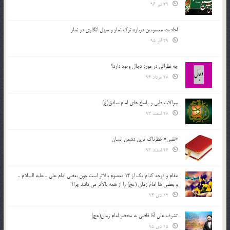
29 تیر 96
احادیث معصومین درباره ترک نماز و سهل انگاری در نماز
29 آذر 95
چه نظراتی در مورد دجال وجود دارد؟
28 مرداد 94
سوالات طبی و پاسخ های امام صادق(ع)
28 اسفند 93
«نفس» خطرناک ترین دشمن انسان
26 اسفند 93
مقام و درجه كدام يك از 14 معصوم بالاتر است چون بعضي امام علي ـ عليه السلام ـ
و بعضي ها امام زمان (عج) را از همه بالاتر مي دانند چرا؟
12 دی 94
تشرف علي آقا قاضي به محضر امام زمان(عج)
15 دی 95