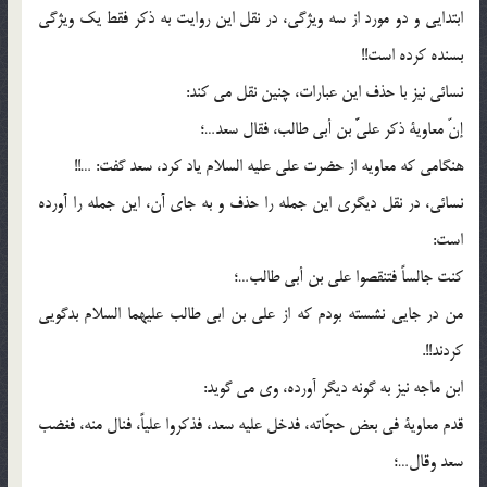
ابتدایى و دو مورد از سه ویژگى، در نقل این روایت به ذکر فقط یک ویژگى
بسنده کرده است!!
نسائى نیز با حذف این عبارات، چنین نقل مى کند:
إنّ معاویة ذکر علیَّ بن أبی طالب، فقال سعد…؛
هنگامى که معاویه از حضرت على علیه السلام یاد کرد، سعد گفت: …!!
نسائى، در نقل دیگرى این جمله را حذف و به جاى آن، این جمله را آورده
است:
کنت جالساً فتنقصوا علی بن أبی طالب…؛
من در جایى نشسته بودم که از على بن ابى طالب علیهما السلام بدگویى
کردند!!.
ابن ماجه نیز به گونه دیگر آورده، وى مى گوید:
قدم معاویة فی بعض حجّاته، فدخل علیه سعد، فذکروا علیاً، فنال منه، فغضب
سعد وقال…؛