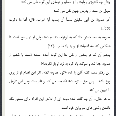
چنان چه قندوزى روایت را از مسلم و ترمذى این گونه نقل مى کند:
سهل بن سعد از پدرش چنین نقل مى کند:
أمر معاویة بن أبی سفیان سعداً أن یسبّ أبا التراب، قال: أما ما ذکرت
ثلاثاً…؛
معاویه به سعد دستور داد که به ابوتراب دشنام دهد، ولى او در پاسخ گفت: تا
هنگامى که سه فضیلت از او به یاد دارم… .(12)
پنجم آن که در بعضى از نقل ها این گونه آمده است: «سعد با خشم از
معاویه جدا شد و سوگند یاد کرد به نزد او باز نگردد»!!
این رفتار سعد، گفته آنان را که: «گویا معاویه گفته، اگر این اقدام تو از روى
ورع باشد… پس حق با توست» تکذیب مى کند و نادرست بودن این تأویل
را تبیین مى کند.
به هر حال… آن چه گفته شد؛ نمونه اى از تلاش این افراد براى مستور نگه
داشتن زشتى هاى سَروَران خود است.