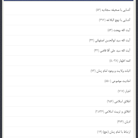
آشنایی با صحیفه سجادیه
(56)
آشنایی با نهج البلاغه
(392)
آیت الله بهجت
(54)
آیت الله سید ابوالحسن اصفهانی
(43)
آیت الله سید علی آقا قاضی
(42)
ائمه اطهار
(5,038)
اثبات ولایت و وجود امام زمان
(73)
احادیث موضوعی
(550)
اخبار
(717)
اخلاق اسلامی
(956)
اخلاق و تربیت اسلامی
(2,836)
ادیان
(474)
ارتباط با امام زمان (عج)
(14)