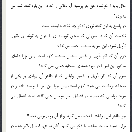
حال باید از خواننده حق جو پرسید: آیا نکاتى را که در این باره گفته شد، مى
پذیرى؟
در پاسخ به این گفته نووى تذکر چند نکته شایسته است:
نخست آن که در صورتى که سخن گوینده اى را بتوان به گونه اى مقبول
تأویل نمود، این امر به صحابه اختصاص ندارد.
دوم آن که اگر تأویل و تفسیر سخنان صحابه لازم است، پس چرا علماى
مذکور این امر را در مورد همه ی صحابه عملى نمى کنند؟!
سوم آن که اگر تأویل و تفسیر روایاتى که از ظاهر آن ایرادى بر یکى از
صحابه برداشت مى شود؛ لازم است، پس چرا این امر را توسعه داده و در
مورد روایاتى که درباره ی فضایل امیر مؤمنان على گفته شده، اعمال مى
کنند؟
چرا ظاهر این روایات را نادیده مى گیرند و از آن روى برمى تابند؟!
براى نمونه حدیث مباهله را ذکر مى کنیم. آنان نه تنها فضایل ذکر شده در