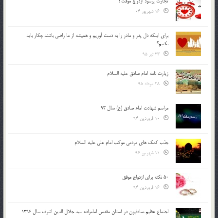
تجارت پُرسود ازدواج موقت !
16 شهریور 04
براي اينكه دل پدر و مادر را به دست آوريم و هميشه از ما راضي باشند چكار بايد
بكنيم؟
23 تیر 95
زیارت نامه امام صادق علیه السلام
28 مرداد 95
مراسم شهادت امام صادق (ع) سال 93
10 فروردین 94
جذب کمک های مردمی موکب امام علی علیه السلام
11 شهریور 96
50 نکته برای ازدواج موفق
16 فروردین 94
اجتماع عظیم صادقیون در آستان مقدس امامزاده سید جلال الدین اشرف سال 1396