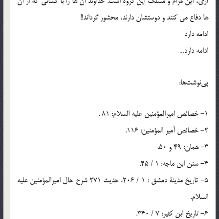
آرى، این مرام و مسلک این گروه است. خداوند آن ها را با کسانى که از آن
ها دفاع مى کنند و دوستشان دارند، محشور گرداند!!
ادامه دارد
ادامه دارد…
پی‌نوشت‌ها:
1- خصائص امیرالمؤمنین علیه السلام: 81 .
2- خصائص أمیر المؤمنین: 116.
3- همان: 49 و 50.
4- سنن ابن ماجه: 1 / 45.
5- تاریخ مدینة دمشق : 1 / 206، حدیث 271 شرح حال امیرالمؤمنین علیه
السلام.
6- تاریخ ابن کثیر: 7 / 340.