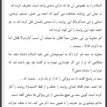
السلام را، به خصوص آن جا که داراى سندى واحد است، تحریف کرده اند.
در میان این روایات مشاهده مى کنیم که احمد بن حنبل، مسلم، ترمذى،
نسائى و ابن عساکر،(5) این روایت را با سندى یکسان نقل کرده اند. به جز
احمد، بقیه این روایت را این گونه آورده اند:
أمر معاویة بن أبی سفیان سعداً فقال: ما منعک أن تسبّ أباتراب؟! فقال: أما
ما ذکرت ثلاثاً… سمعت…؛
معاویه به سعد امر کرد (که به امیرمومنان على علیه السلام دشنام دهد، اما
هنگامى که او از این کار خوددارى نمود) به او گفت: چه چیز باعث شد که
ابوتراب را دشنام ندهى؟!
سعد در پاسخ گفت: تا سه ویژگى را که از او یاد دارم… شنیدم که… .
اما احمد، تمام الفاظ ابتداى روایت را حذف و از لفظ «شنیدم» روایت را آغاز
کرده است. گویى سعد بى هیچ مناسبتى از این ویژگى ها سخن گفته است.
حاکم نیشابورى نیز حدیث را با همین سند ذکر مى کند، اما با حذف عبارات