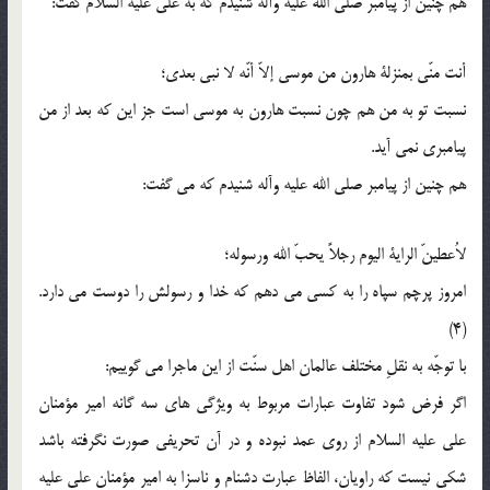
هم چنین از پیامبر صلى الله علیه وآله شنیدم که به على علیه السلام گفت:
أنت منّی بمنزلة هارون من موسى إلاّ أنّه لا نبی بعدی؛
نسبت تو به من هم چون نسبت هارون به موسى است جز این که بعد از من
پیامبرى نمى آید.
هم چنین از پیامبر صلى الله علیه وآله شنیدم که مى گفت:
لاُعطینّ الرایة الیوم رجلاً یحبّ الله ورسوله؛
امروز پرچم سپاه را به کسى مى دهم که خدا و رسولش را دوست مى دارد.
(4)
با توجّه به نقلِ مختلف عالمان اهل سنّت از این ماجرا مى گوییم:
اگر فرض شود تفاوت عبارات مربوط به ویژگى هاى سه گانه امیر مؤمنان
على علیه السلام از روى عمد نبوده و در آن تحریفى صورت نگرفته باشد
شکى نیست که راویان، الفاظ عبارت دشنام و ناسزا به امیر مؤمنان على علیه