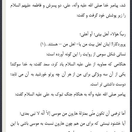
شد، پیامبر خدا صلى الله علیه وآله، على، دو پسرش و فاطمه علیهم السلام
را زیر پوشش خود گرفت و گفت:
ربّ! هؤلاء أهل بیتی؛ أو أهلی؛
پروردگارا! اینان اهل بیت من یا- اهل من – هستند…(1)
نسائى شکل سومى از روایت را این گونه آورده است:
هنگامى که معاویه از على علیه السلام یاد کرد، سعد گفت: به خدا سوگند!
یکى از آن سه ویژگى براى من از هر آن چه پرتو خورشید به آن مى تابد؛
دوست داشتنى تر است.
پیامبر صلى الله علیه وآله به هنگام جنگ تبوک به على علیه السلام گفت:
أما ترضى أن تکون منّی بمنزلة هارون من موسى إلاّ أنّه لا نبی بعدی؛
آیا خشنود نیستى که براى من هم چون هارون نسبت به موسى باشى با این