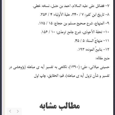
7- فضائل على علیه السلام، احمد بن حنبل، نسخه خطى.
8- تاریخ ابن کثیر: 7 / 340، حلیة الأولیاء: 4 / 356.
9- المنهاج، شرح صحیح مسلم بن حجاج: 15 / 175.
10- تحفة الأحوذى، شرح جامع ترمذى: 10 / 156.
11- منهاجُ السنة: 5 / 45.
12- ینابیعُ الموده: 193.
منبع مقاله:
حسینی میلانی، علی؛ (1390)، نگاهی به تفسیر آیه ی مباهله (پژوهشی در
تفسیر و شأن نزول آیه ی مباهله)، قم: الحقایق، چاپ اول
مطالب مشابه