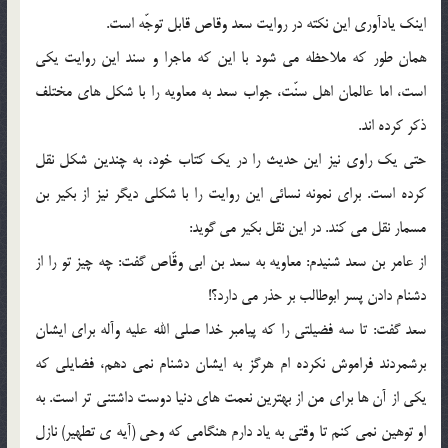
اینک یادآورى این نکته در روایت سعد وقاص قابل توجّه است.
همان طور که ملاحظه مى شود با این که ماجرا و سند این روایت یکى
است، اما عالمان اهل سنّت، جواب سعد به معاویه را با شکل هاى مختلف
ذکر کرده اند.
حتى یک راوى نیز این حدیث را در یک کتاب خود، به چندین شکل نقل
کرده است. براى نمونه نسائى این روایت را با شکلى دیگر نیز از بکیر بن
مسمار نقل مى کند. در این نقل بکیر مى گوید:
از عامر بن سعد شنیدم: معاویه به سعد بن ابى وقّاص گفت: چه چیز تو را از
دشنام دادن پسر ابوطالب بر حذر مى دارد؟!
سعد گفت: تا سه فضیلتى را که پیامبر خدا صلى الله علیه وآله براى ایشان
برشمردند فراموش نکرده ام هرگز به ایشان دشنام نمى دهم، فضایلى که
یکى از آن ها براى من از بهترین نعمت هاى دنیا دوست داشتنى تر است. به
او توهین نمى کنم تا وقتى به یاد دارم هنگامى که وحى (آیه ی تطهیر) نازل