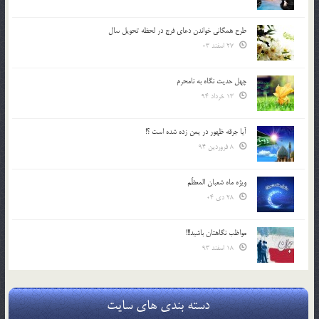
طرح همگانی خواندن دعای فرج در لحظه تحویل سال
27 اسفند 03
چهل حدیث نگاه به نامحرم
13 خرداد 94
آیا جرقه ظهور در یمن زده شده است ؟!
8 فروردین 94
ویژه ماه شعبان المعظّم
28 دی 04
مواظب نگاهتان باشید!!!
18 اسفند 93
دسته بندی های سایت