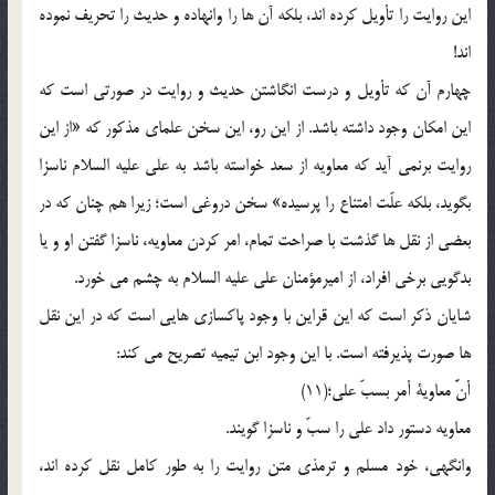
این روایت را تأویل کرده اند، بلکه آن ها را وانهاده و حدیث را تحریف نموده
اند!
چهارم آن که تأویل و درست انگاشتن حدیث و روایت در صورتى است که
این امکان وجود داشته باشد. از این رو، این سخن علماى مذکور که «از این
روایت برنمى آید که معاویه از سعد خواسته باشد به على علیه السلام ناسزا
بگوید، بلکه علّت امتناع را پرسیده» سخن دروغى است؛ زیرا هم چنان که در
بعضى از نقل ها گذشت با صراحت تمام، امر کردن معاویه، ناسزا گفتن او و یا
بدگویى برخى افراد، از امیرمؤمنان على علیه السلام به چشم مى خورد.
شایان ذکر است که این قراین با وجود پاکسازى هایى است که در این نقل
ها صورت پذیرفته است. با این وجود ابن تیمیه تصریح مى کند:
أنَّ معاویة أمر بسبّ علی؛(11)
معاویه دستور داد على را سبّ و ناسزا گویند.
وانگهى، خود مسلم و ترمذى متن روایت را به طور کامل نقل کرده اند،