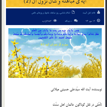
آیه ی مباهله و شأن نزول آن (2)
خادم اهل البیت
اسلام شناسی
,
روز مباهله
,
ماهها و روزهای خاص
13 مهر 94
0 دیدگاه
3853بازدید
نویسنده: آیت الله سیّدعلی حسینی میلانی
تأمّلى در نقل گوناگون عالمان اهل سنّت