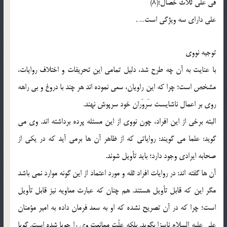
فی علی ثلاث خصال؛(8)
على داراى سه ویژگى است… .
توجیه نووى
با عنایت به آن چه طرح شد، دلیل تمامى این تحریفات و اختلاف روایات،
مشخص است؛ چرا که این راویان، سعى نموده اند هر چند با دروغ و بى راهه
روى بر اعمال ناشایست سَروَران خود سرپوش نهند.
البته برخى از این افراد، چون نووى از این مسئله پرده برداشته اند. وى مى
گوید: علما مى گویند: روایاتى که از ظاهر آن ها برمى آید که در یکى از
صحابه ایرادى وجود دارد؛ باید تأویل شوند.
آن ها گفته اند: در روایات افراد ثقه و مورد اعتماد از این گونه موارد نمى باشد
مگر این که قابل تأویل هستند. هم چنان که عبارت معاویه نیز قابل تأویل
است؛ چرا که در آن تصریح نشده که او به سعد فرمان داده به امیر مؤمنان
على علیه السلام ناسزا بگوید. بلکه علّت ممانعت وى را جویا شده است. گویا