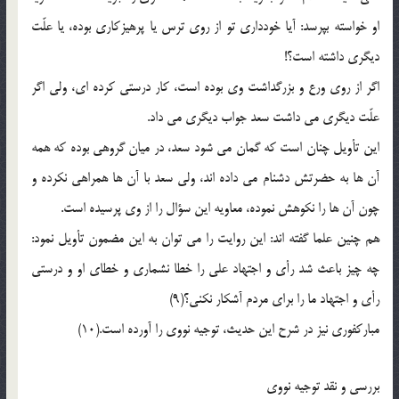
او خواسته بپرسد: آیا خوددارى تو از روى ترس یا پرهیزکارى بوده، یا علّت
دیگرى داشته است؟!
اگر از روى ورع و بزرگداشت وى بوده است، کار درستى کرده اى، ولى اگر
علّت دیگرى مى داشت سعد جواب دیگرى مى داد.
این تأویل چنان است که گمان مى شود سعد، در میان گروهى بوده که همه
آن ها به حضرتش دشنام مى داده اند، ولى سعد با آن ها همراهى نکرده و
چون آن ها را نکوهش نموده، معاویه این سؤال را از وى پرسیده است.
هم چنین علما گفته اند: این روایت را مى توان به این مضمون تأویل نمود:
چه چیز باعث شد رأى و اجتهاد على را خطا نشمارى و خطاى او و درستى
رأى و اجتهاد ما را براى مردم آشکار نکنى؟(9)
مبارکفورى نیز در شرح این حدیث، توجیه نووى را آورده است.(10)
بررسى و نقد توجیه نووى