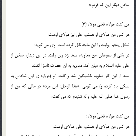
سخن دیگر این که فرمود:
من کنت مولاه فعلی مولاه؛(3)
هر کس من مولاى او هستم، على نیز مولاى اوست.
شکل پنجم روایت را ابن ماجه نقل کرده است. وى مى گوید:
در یکى از سفرهاى حج معاویه، سعد نزد وى رفت. در این دیدار، سخن از
على علیه السلام به میان آمد. معاویه به آن حضرت ناسزا گفت.
سعد از این کار معاویه خشمگین شد و گفت: تو (درباره ی این شخص به
سبکى یاد کرده و) مى گویى: «هذا الرجل؛ این مرد» در حالى که من از
رسول خدا صلى الله علیه وآله شنیدم که مى گفت:
من کنت مولاه فعلیّ مولاه؛
هر کس من مولاى او هستم، على مولاى اوست.