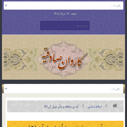
جمعه , 16 مرداد 1405
اسلام شناسی
آیه ی مباهله و شأن نزول آن (2)