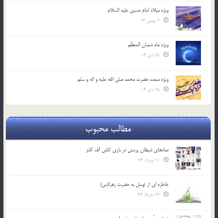
ویژه میلاد امام حسین علیه السلام
2 بهمن 04
ویژه ماه شعبان المعظّم
28 دی 04
ویژه مبعث حضرت محمد صلی الله علیه و اله و سلم
25 دی 04
مطالب محبوب
نمادهای شیطان پرستی در بازی کلش آف کلنز
11 مرداد 94
خاطره ای از توسل به حضرت زهرا(س)
23 خرداد 94