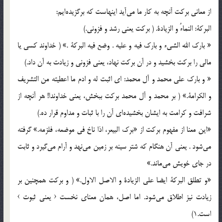
از معاني بركت آنچه به كار ما مي‌آيد اينهاست كه برگزيده‌ايم:
البركة: النماءُ و الزيادة. ( بركت يعني رشد و فزوني.)
« بارك الله الشيء و بارك فيه و عليه . وضع فيه البركة .» ( خداوند كسي يا
مالي را بركت بخشيد و در آن بركت نهاد، يعني فزوني و زيادت به آن داد.)
« و بارك علي محمد و آل محمد: اي اثبت له و ادم ما اعطيته من التشريف
و الكرامة.» ( بر محمد و آل محمد بركت ببخش، يعني خداوندا! هر آنچه از
شرافت و كرامت به ايشان بخشيده‌اي آن را با ثبات و مداوم قرار ده.)
«اين معنا از مفهوم بركت از «برك البيعر، اذا ناخ في موضعه، فلزمه.» گرفته
مي‌شود . يعني آن هنگام كه شتر سينه بر زمين مي‌نهد و آرام مي‌گيرد و ثابت
در جاي خويش مي‌ماند.»
«و تطلق البركة ايضا علي الزيادة و الاصل الاول.» ( و بركت همچنين بر
زيادت نيز اطلاق مي‌شود. اما اصل، همان معناي نخست ‹ يعني ثبوت ›
است.1)