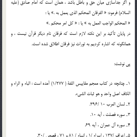
و اگر جداسازي ميان حق و باطل باشد ، همان است كه امام صادق (علیه
السلام) فرمود: « الفرقان المحكم الذي يعمل به .» يا :
« المحكم الواجب العمل به » يا : « كل امر محكم .»
در پايان تأكيد بر اين نكته لازم است كه فرقان نام ديگر قرآن نيست ، و
همانگونه كه اشاره كرديم به تورات نيز فرقان اطلاق شده است.
پى نوشت:
1ـ چنانچه در كتاب معجم مقاييس اللغة ( 1/277) آمده است : الباء و الراء و
الكاف اصل واحد و هو ثبات الشيء.
2ـ لسان العرب 10 /396.
3ـ سوره فصلت ، آيه 10.
4ـ سوره آل عمران ، آيه 69.
5ـ اعراف /137 ، اسراء /1 ، انبياء / 81 و 71 ، قصص /30.