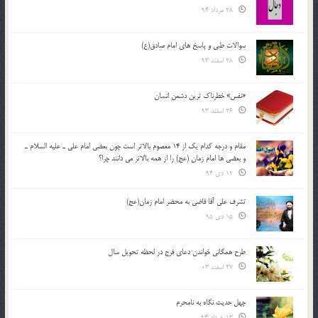
28 مرداد 94
سوالات طبی و پاسخ های امام صادق(ع)
28 اسفند 93
«نفس» خطرناک ترین دشمن انسان
26 اسفند 93
مقام و درجه كدام يك از 14 معصوم بالاتر است چون بعضي امام علي ـ عليه السلام ـ
و بعضي ها امام زمان (عج) را از همه بالاتر مي دانند چرا؟
12 دی 94
تشرف علي آقا قاضي به محضر امام زمان(عج)
15 دی 95
طرح همگانی خواندن دعای فرج در لحظه تحویل سال
27 اسفند 03
چهل حدیث نگاه به نامحرم
13 خرداد 94