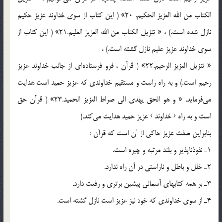
الكتاب من الله العزيز الحكيم. 20» ( اين كتاب از سوي خداوند عزيز حكيم
نازل شده است.) ، « تنزيل الكتاب من الله العزيز العليم.21» ( اين كتاب از
سوي خداوند عزيز عليم نازل گشته است.) ،
« تنزيل العزيز الرحيم.22» ( قرآن ، فرو فرستاده‌اي از جانب خداوند عزيز
رحيم است.) و به راه راست و مستقيم خداوندي كه عزيز حميد است هدايت
مي‌فرمايد. « و هو الحق يهدي الي صراط العزيز الحميد.23» ( قرآن حق
است و به راه ‹ خداوند › عزيز حميد هدايت مي‌كند.)
بنابراين صفت عزيز حاكي از آن است كه قرآن :
1ـ نفوذناپذير و بلند مرتبه و چيره است.
2ـ خلل و باطل و ناراستي در آن راه ندارد.
3ـ بر همه كتابهاي آسماني پيشين برتري و رفعت دارد.
4ـ از سوي خداوندي كه خود نيز عزيز است نازل گشته است.