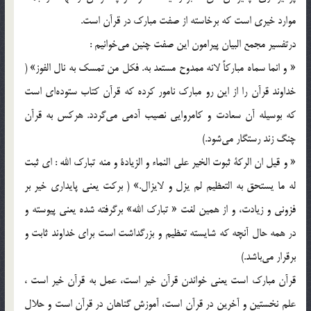
موارد خيري است كه برخاسته از صفت مبارك در قرآن است.
درتفسير مجمع البيان پيرامون اين صفت چنين مي‌خوانيم :
« و انما سماه مباركاً لانه ممدوح مستعد به. فكل من تمسك به نال الفوز» (
خداوند قرآن را از اين رو مبارك نامور كرده كه قرآن كتاب ستوده‌اي است
كه بوسيله آن سعادت و كامروايي نصيب آدمي مي‌گردد. هركس به قرآن
چنگ زند رستگار مي‌شود.)
« و قيل ان الركة ثبوت الخير علي النماء و الزيادة و منه تبارك الله : اي ثبت
له ما يستحق به التعظيم لم يزل و لايزال.» ( بركت يعني پايداري خير بر
فزوني و زيادت، و از همين لغت « تبارك الله» برگرفته شده يعني پيوسته و
در همه حال آنچه كه شايسته تعظيم و بزرگداشت است براي خداوند ثابت و
برقرار مي‌باشد.)
قرآن مبارك است يعني خواندن قرآن خير است، عمل به قرآن خير است ،
علم نخستين و آخرين در قرآن است‌، آموزش گناهان در قرآن است و حلال