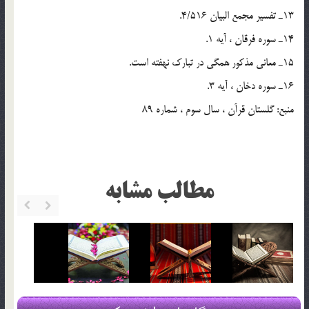
13ـ تفسير مجمع البيان 4/516.
14ـ سوره فرقان ،‌ آيه 1.
15ـ معاني مذكور همگي در تبارك نهفته است.
16ـ سوره دخان ، آيه 3.
منبع: گلستان قرآن ، سال سوم ، شماره 89
مطالب مشابه