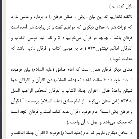
نازل كرده‌ايم.)
ناگفته نگذاريم كه اين بيان ، يكي از معاني فرقان را در بردارد و مانعي ندارد
كه تورات هم به معناي ديگري كه خواهيم گفت و در روايات هم آمده است
فرقان باشد ، چناچه در قرآن مي‌خوانيم : « و لقد اتينا موسي الكتاب و
الفرقان لعلكم تهتدون.33» ( ما به موسي كتاب و فرقان داديم باشد كه
هدايت شويد.)
معناي ديگر فرقان همان است كه امام صادق (علیه السلام) بيان فرموده
است؛ بخوانيد : « سالت اباعبدالله (علیه السلام) عن القرآن و الفرقان اهما
شيئان واحد؟ فقال : القرآن جملة الكتاب و الفرقان المحكم الواجب العمل
به.34» ( ابن سنان مي‌گويد : از امام صادق (علیه السلام) پرسيدم : آيا قرآن
و فرقان يكي است؟ امام فرمود : قرآن همه كتاب است و فرقان آنچه است
كه محكم مي‌باشد و عمل به آن واجب .)
در سخن ديگري داريم كه امام (علیه السلام) فرمود: «‌ القرآن جملة التكاب و