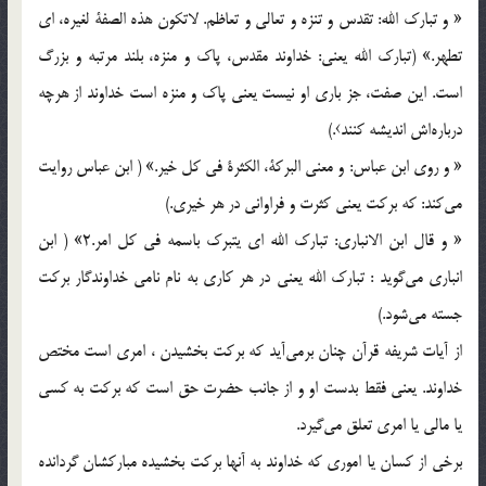
« و تبارك الله: تقدس و تنزه و تعالي و تعاظم. لاتكون هذه الصفة لغيره، اي
تطهر.» (تبارك الله يعني: خداوند مقدس، پاك و منزه، بلند مرتبه و بزرگ
است. اين صفت، جز باري او نيست يعني پاك و منزه است خداوند از هرچه
درباره‌اش انديشه كنند›.)
« و روي ابن عباس: و معني البركة، الكثرة في كل خير.» ( ابن عباس روايت
مي‌كند: كه بركت يعني كثرت و فراواني در هر خيري.)
« و قال ابن الانباري: تبارك الله اي يتبرك باسمه في كل امر.2» ( ابن
انباري مي‌گويد : تبارك الله يعني در هر كاري به نام نامي خداوندگار بركت
جسته مي‌شود.)
از آيات شريفه قرآن چنان بر‌مي‌آيد كه بركت بخشيدن ، امري است مختص
خداوند. يعني فقط بدست او و از جانب حضرت حق است كه بركت به كسي
يا مالي يا امري تعلق مي‌گيرد.
برخي از كسان يا اموري كه خداوند به آنها بركت بخشيده مباركشان گردانده