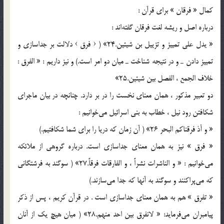
كمال « فرقان » براي قرآن :
درباره اصل و ريشه لغت فرقان گفته‌اند :
« يدل علي تمييز و تزييل بن شيئين.24» (‌ ‹ فرق › دلالت بر جداسازي و
تمييز دادن ـ و در نتيجه شناخت ـ ميان دو امر است.) و نيز داريم : « الفرق :
خلاف الجمع ، الفصل بين شيئين.25»
دو تعبير مذكور ، همان معناي نخست را در بر دارد. چنانچه در بيان ماجراي
شكافتن رود نيل ، خطاب به بني اسرائيل مي‌خوانيم :
« و أذ فرقناكم البحر 26» ( آن زمان كه دريا را براي شما شكافتيم.)
« فرق » نيز به همان معناي جداسازي است. درباره گروهي از ملائكه
مي‌خوانيم : « و الناشرات نشراً ، و الفارقات فرقاً.27» ( سوگند به فرشتگاني
كه مي‌پراكنند و سوگند به آنها كه جدا مي‌سازند.)
« تفرق » هم به همان معناي جداسازي است . در قرآن كريم ، پس از ذكر
پيامبران مي‌فرمايد: « لانفرق بين احد منهم.28» ( ميان هيچ يك از آنان