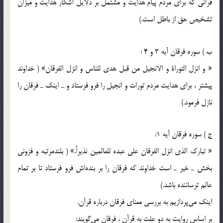
قرآني كه براي مردم پيام هدايت و مشتمل بر دلايل آشكار هدايت و ميزان
تشخيص حق از باطل است.)
ب ) سوره فرقان آيه 3 و 4‌ :
« و انزل التوراة و الانجيل من قبل هدي للناس و انزل الفرقان» (‌ خداوند
پيشتر ، براي هدايت مردم تورات و انجيل را فرو فرستاد و ـ اينك‌ ـ فرقان را
نازل فرمود.)
ج ) سوره فرقان آيه 1:
« تبارك الذي انزل الفرقان علي عبده للعالمين نذيراً.» ( بلندمرتبه و فزوني
بخش ـ خير ـ است خداوند كه فرقان را بر بنده‌اش فرو فرستاد تا بر تمام
عالم ترساننده باشد.)
اينك مي‌پردازيم به بررسي معناي فرقان درباره قرآن.
بر اساس روايت به دو علت به قرآن ، فرقان مي‌گويند: