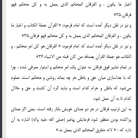
اخبار ما يكون ، و الفرقان المحكم الذي يعمل به و كل محكم فهو
فرقان.35»
و نيز در نقل ديگر آمده است كه امام فرمود: « القرآن جملة الكتاب و اخبار ما
يكون ، و الفرقان المحكم الذي يعمل به و كل محكم فهو فرقان.35»
و نيز در نقل ديگر آمده است كه امام فرمود: « الفرقان هو كل امر محكم ، و
الكتاب هو جملة القرآن يصدقه من كان قبله من الانبياء.36»
در تمام تعابير فوق فرقان به عنوان يك امر محكم و استوار معرفي شده ، چرا
كه با جداسازي ميان حق و باطل هر چه بماند روشن و محكم است. معلوم
مي‌شود كه باطل و حرام كدام است و نبايد گرد آن كشت و حق و حلال
كدام تا به آن عمل شود.
به اين ترتيب فرقان در هر دو معناي خويش بكار رفته است. يعني اگر معناي
پراكنده بودن منظور شود فرمايش پيامبر (صلی الله علیه واله) اشاره به آن
دارد كه : « لانه متفرق المحكم الذي يعمل به.»