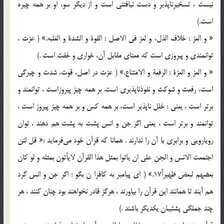
نيست ، تسخيرناپذير و دست نيافتني است و از ديگر سو، او بر همه چيره
است.)
«‌ و العز : خلاف الذل، و لعز في الاصل : القوة و الشدة و الغلبه.» ( عزت ،
توانمندي و پيروزي است كه معناي مقابل آن، خواري و خفت است .)
« و العز و العزة : الرفعة و الامتناع.» ( عزت در اصل، قوت، شدت و چيرگي
است، رفعت و شوكت و نفوذناپذيري است. بر همه چيز پيروزاست ، توانمند و
برتر است ، يعني : خلل ناپذير است، بر همه كس و بر همه چيز پيروز است ،
توانمند و برتر است ، يعني اگر جن و انس پشت به پشت هم دهند ، توان
رويارويي و برابري با آن را ندارند . همانا كه قرآن خود مي‌فرمايد :« قل لئن
اجتمعت الانس و الجن علي ان ياتوا بمثل هذا القرآن لايأتون بمثله و لو كان
بعضهم لبعض ظهيراً17.» ( اي پيامبر به كافرا ن بگو‌ : اگر جن و انس گرد
هم آيند تا همانند اين قرآن را بياورند ، هرگز قادر نخواهند بود چنان كنند ، هر
چند جملگي پشتيبان يكديگر باشند .)