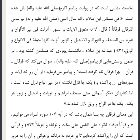
نخست مطلبي است كه در روايت پيامبر اكرم(صلی الله علیه واله) نقل شده
است: « في مسائل ابن سلام ، انه سال النبي (صلی الله علیه واله) لم سمي
الفرقان فرقاناً ؟ قال : لا نه متفرق الايات و السور . أنزلت في غير الألواح و
غيره من الصحف و التوراة و الانجيل و الزبور أنزلت كلها جملة في الالواح و
الورق.31» ( عبدالله بن سلام ـ دانشمند يهودي كه مسلمان گشته بود ـ در
ضمن پرسش‌هايي از پيامبر(صلی الله علیه واله) ، سوال مي‌كند كه فرقان ـ
قرآن ـ چرا فرقان نام گرفته است؟ و پيامبر مي‌فرمايد‌‌ : از آن رو كه آيات و
سوره‌هاي آن پراكنده و ( يك جا نازل نگشته ) در غير الواح نازل شده است ،
اما كتابهاي ديگر آسماني يعني صحف ابراهيم و تورات و انجيل و زبور هر
يك ، يك جا در الواح و ورق نازل شده‌اند.»
اين معناي فرقان چه بسا همان باشد كه در آيه 106 سوره اسراء مي‌خوانيم :
« و قرآناً فرقناه لتقراه علي الناس علي مكث و نزلناه و تنزيلاً.32» ( و قرآني
است كه آن را پراكنده كرده‌ايم تا بر مردم به درنگ برخواني و آن را به مرور