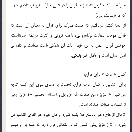
مباركة انا كنا منذرين.16» ( ما قرآن را در شبي مبارك فرو فرستاديم. همانا
كه ما ترساننده‌ايم .)
از آنچه گفتيم دريافتيم كه صفت مبارك براي قرآن به معناي آن است كه
قرآن موجب سعادت وكامروايي، باعث فزوني و كثرت درهمه خيرهاست.
خواندن قرآن، عمل به آن، فهم آيات آن همگي باعث سعادت و كامرائي
اهل ايمان است و عامل خير ونيكي.
كمال « عزت » براي قرآن:
براي آشنايي با كمال عزت قرآن، نخست به معناي لغوي اين كلمه توجه
مي‌كنيم: « العزيز : من صفات الله عزوجل و اسمائه الحسني.» ( عزيز: يكي
از اسماء و صفات خداوند است.)
« قال الزجاج : هو الممتنع فلا يغلبه شيء. و قال غيره: هو القوي الغالب كل
شيء … » ( عزيز يعني كسي كه در بلندائي قرار دارد كه غلبه بر او ميسر