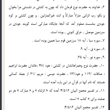
6ـ خداوند به حضرت نوح فرمان داد كه چون به كشتي در نشستي مرا بخوان
و بگو: رب انزلني منزلاً مباركاً و انت خيرالمنزلين . و چون كشتي بر كوه
جودي بنشست معلوم آمد كه آنجا جايگاه مباركي است گويند جودي در
سرزمين موصل ـ عراق كنوني ـ بوده است.
7ـ سوره سبا ، آيه 18 سرزمين قوم سبا همين بوده است .
8ـ سوره ق ، آيه 9.
9ـ سوره نور ، آيه 35.
10ـ حضرت نوح وهمراهانشان در كشتي‌ : هود /48‌ ،‌خاندان حضرت ابراهيم
: صافات /113 و هود/73 ، حضرت عيسي : مريم /31 از جمله كساني
هستند كه نام آنها در قرآن در اين باره آمده است.
11ـ در تفسير مجمع البيان 4/516 آمده كه « انزلناه » و « مبارك » هر دو
صفت براي « كتاب » است.
12ـ تفسير مجمع البيان 4/516.