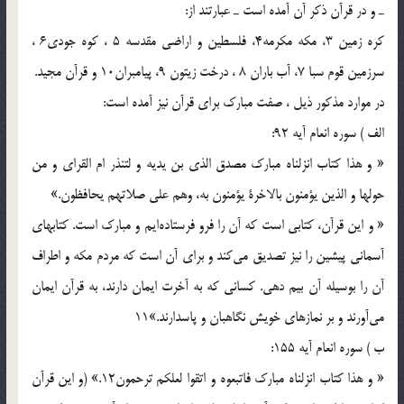
ـ و در قرآن ذكر آن آمده است ـ عبارتند از:
كره زمين 3، مكه مكرمه4، فلسطين و اراضي مقدسه 5 ، كوه جودي6 ،
سرزمين قوم سبا 7، آب باران 8 ، درخت زيتون 9، پيامبران10 و قرآن مجيد.
در موارد مذكور ذيل ، صفت مبارك براي قرآن نيز آمده است:
الف ) سوره انعام آيه 92:
« و هذا كتاب انزلناه مبارك مصدق الذي بن يديه و لتنذر ام القراي و من
حولها و الذين يؤمنون بالاخرة يؤمنون به، وهم علي صلاتهم يحافظون.»
« و اين قرآن، كتابي است كه آن را فرو فرستاده‌ايم و مبارك است. كتابهاي
آسماني پيشين را نيز تصديق مي‌كند و براي آن است كه مردم مكه و اطراف
آن را بوسيله آن بيم دهي. كساني كه به آخرت ايمان دارند، به قرآن ايمان
مي‌آورند و بر نمازهاي خويش نگاهبان و پاسدارند.»11
ب ) سوره انعام آيه 155:
« و هذا كتاب انزلناه مبارك فاتبعوه و اتقوا لعلكم ترحمون12.» (و اين قرآن