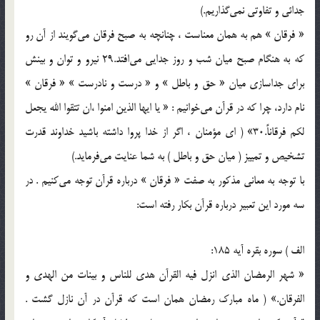
جدائي و تفاوتي نمي‌گذاريم.)
« فرقان » هم به همان معناست ، چنانچه به صبح فرقان مي‌گويند از آن رو
كه به هنگام صبح ميان شب و روز جدايي مي‌افتد.29 نيرو و توان و بينش
براي جداسازي ميان « حق و باطل » و « درست و نادرست » « فرقان »
نام دارد، ‌چرا كه در قرآن مي‌خوانيم :‌ « يا ايها الذين امنوا ،‌ان تتقوا الله يجعل
لكم فرقاناً.30» ( اي مؤمنان ، اگر از خدا پروا داشته‌ باشيد خداوند قدرت
تشخيص و تمييز ( ميان حق و باطل ) به شما عنايت مي‌فرمايد.)
با توجه به معاني مذكور به صفت « فرقان » درباره قرآن توجه مي‌كنيم . در
سه مورد اين تعبير درباره قرآن بكار رفته است:
الف ) سوره بقره آيه 185‌:
« شهر الرمضان الذي انزل فيه القرآن هدي للناس و بينات من الهدي و
الفرقان.» ( ماه مبارك رمضان همان است كه قرآن در آن نازل گشت .