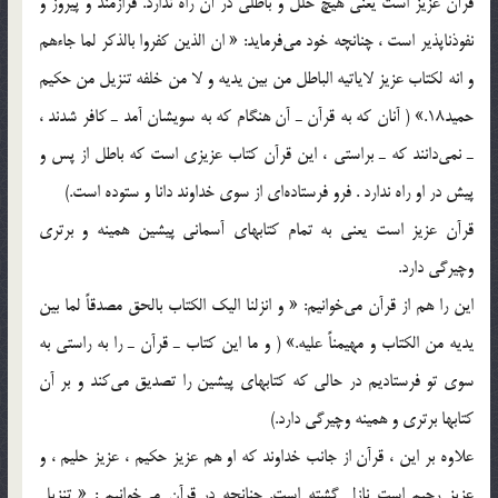
قرآن عزيز است يعني هيچ خلل و باطلي در آن راه ندارد. فرازمند و پيروز و
نفوذناپذير است ، چنانچه خود مي‌فرمايد: « ان الذين كفروا بالذكر لما جاءهم
و انه لكتاب عزيز لاياتيه الباطل من بين يديه و لا من خلفه تنزيل من حكيم
حميد18.» ( آنان كه به قرآن ـ آن هنگام كه به سويشان آمد ـ كافر شدند ،
ـ نمي‌دانند كه ـ براستي ، اين قرآن كتاب عزيزي است كه باطل از پس و
پيش در او راه ندارد . فرو فرستاده‌اي از سوي خداوند دانا و ستوده است.)
قرآن عزيز است يعني به تمام كتابهاي آسماني پيشين همينه و برتري
وچيرگي دارد.
اين را هم از قرآن مي‌خوانيم: «‌ و انزلنا اليك الكتاب بالحق مصدقاً لما بين
يديه من الكتاب و مهيمناً عليه.» ( و ما اين كتاب ـ قرآن ـ را به راستي به
سوي تو فرستاديم در حالي كه كتابهاي پيشين را تصديق مي‌كند و بر آن
كتابها برتري و همينه وچيرگي دارد.)
علاوه بر اين ، قرآن از جانب خداوند كه او هم عزيز حكيم ، عزيز حليم ، و
عزيز رحيم است نازل گشته است. چنانچه در قرآن مي‌خوانيم : « تنزيل