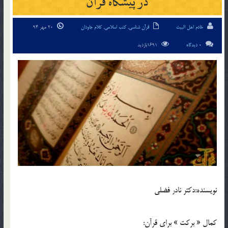
در پيشگاه قرآن
خادم اهل البیت
قرآن شناسی
,
کتب اسلامی
,
کلام جاودان
20 مهر 94
0 دیدگاه
1691بازدید
نويسنده:دكتر نادر فضلي
كمال « بركت » براي قرآن: