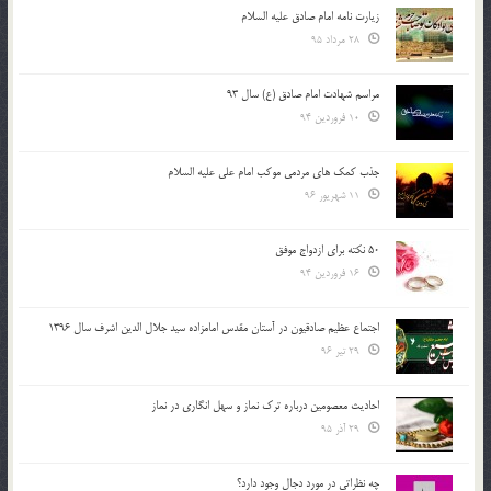
زیارت نامه امام صادق علیه السلام
28 مرداد 95
مراسم شهادت امام صادق (ع) سال 93
10 فروردین 94
جذب کمک های مردمی موکب امام علی علیه السلام
11 شهریور 96
50 نکته برای ازدواج موفق
16 فروردین 94
اجتماع عظیم صادقیون در آستان مقدس امامزاده سید جلال الدین اشرف سال 1396
29 تیر 96
احادیث معصومین درباره ترک نماز و سهل انگاری در نماز
29 آذر 95
چه نظراتی در مورد دجال وجود دارد؟