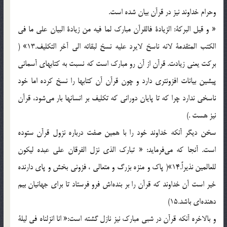
وحرام خداوند نيز در قرآن بيان شده است.
« و قيل البركة: الزيادة فالقرآن مبارك لما فيه من زيادة البيان علي ما في
الكتب المتقدمة لانه ناسخ لايرد عليه نسخ لبقائه الي آخر التكليف.13» (
بركت يعني زيادت. قرآن از آن رو مبارك است كه نسبت به كتابهاي آسماني
پيشين بيانات افزونتري دارد و چون قرآن آن كتابها را نسخ كرده اما خود
ناسخي ندارد چرا كه تا پايان دوراني كه تكليف بر انسانها بار مي‌شود، قرآن
نيز هست .)
سخن ديگر آنكه خداوند خود را با همين صفت درباره نزول قرآن ستوده
است. آنجا كه مي‌فرمايد: « تبارك الذي نزل الفرقان علي عبده ليكون
للعالمين نذيراً.14»( پاك و منزه بزرگ و متعالي ، فزوني بخش و پاي دارنده
خير است آن خداوند كه قرآن را بر بنده‌اش فرو فرستاد تا براي جهانيان بيم
دهنده‌اي باشد.15)
و بالاخره آنكه قرآن در شبي مبارك نيز نازل گشته است:« انا انزلناه في ليلة