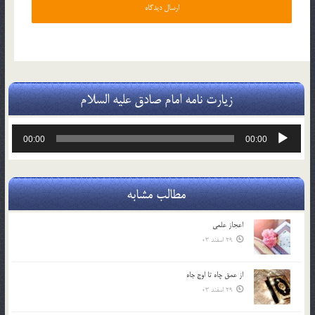
زیارت نامه امام صادق علیه السلام
پخش‌کننده
00:00
00:00
صوت
مطالب مشابه
اعجاز علمی
29 اسفند 03
از عمق چاه تا اوج جاه
29 اسفند 03