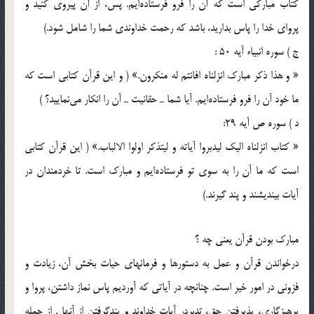
كتاب مباركي است كه آن را فرو فرستاده‌ايم. پس، از آن پيروي كنيد و
پرواي خدا را پاس بداريد، باشد كه رحمت خداوندي شما را شامل شود.)
ج ) سوره انبياء آيه 50‌ :
« و هذا ذكر مبارك انزلناه افانتم له منكرون.» ( و اين قرآن كتابي است كه
ما خود آن را فرو فرستاده‌ايم. آيا شما ـ حقانيت ـ آن را انكار مي‌نماييد؟ )
د ) سوره ص آيه 29:
« كتاب انزلناه اليك ليدبروا آياته و ليتذكر اولوا الالباب.» ( اين قرآن كتابي
است كه ما آن را به سوي تو فرستاده‌ايم و مبارك است. تا خردمندان در
آيات بينديشند و پند گيرند.)
مبارك بودن قرآن يعني چه ؟
درخواندن قرآن و عمل به دستورها و فرمانهاي حيات بخش آن، زيادت و
فزوني در امور خير است. چنانچه در آياتي كه آورديم پاس نماز داشتن، پروا و
پرهيزگاري، پذيرفتن حق، تدبردر آيات خداوند و پندگرفتن از آنها . از جمله