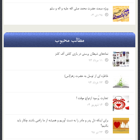
ویژه مبعث حضرت محمد صلی الله علیه و اله و سلم
25 دی 04
مطالب محبوب
نمادهای شیطان پرستی در بازی کلش آف کلنز
11 مرداد 94
خاطره ای از توسل به حضرت زهرا(س)
23 خرداد 94
تجارت پُرسود ازدواج موقت !
16 شهریور 04
براي اينكه دل پدر و مادر را به دست آوريم و هميشه از ما راضي باشند چكار بايد
بكنيم؟
23 تیر 95