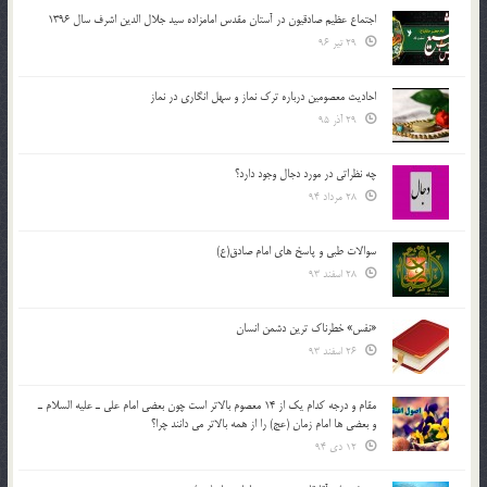
اجتماع عظیم صادقیون در آستان مقدس امامزاده سید جلال الدین اشرف سال 1396
29 تیر 96
احادیث معصومین درباره ترک نماز و سهل انگاری در نماز
29 آذر 95
چه نظراتی در مورد دجال وجود دارد؟
28 مرداد 94
سوالات طبی و پاسخ های امام صادق(ع)
28 اسفند 93
«نفس» خطرناک ترین دشمن انسان
26 اسفند 93
مقام و درجه كدام يك از 14 معصوم بالاتر است چون بعضي امام علي ـ عليه السلام ـ
و بعضي ها امام زمان (عج) را از همه بالاتر مي دانند چرا؟
12 دی 94