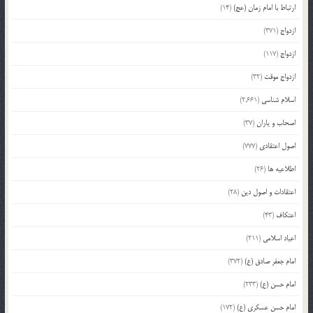
ارتباط با امام زمان (عج)
(14)
ازدواج
(371)
ازدواج
(117)
ازدواج موقت
(32)
اسلام شناسی
(2,661)
اصحاب و یاران
(37)
اصول اعتقادی
(777)
اطلاعیه ها
(26)
اعتقادات و اصول دین
(28)
اعتکاف
(43)
اعیاد اسلامی
(211)
امام جعفر صادق (ع)
(372)
امام حسن (ع)
(233)
امام حسن عسکری (ع)
(172)