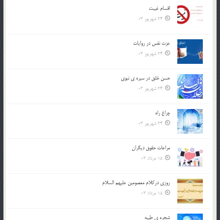
اقسام غيبت
24 شهریور 03
عزت نفس در روايات
24 شهریور 03
حسن خلق در سيره ي نبوي
24 شهریور 03
چراغ راه
24 شهریور 03
مراعات حقوق ديگران
15 مرداد 03
روزي دركلام معصومين عليهم السلام
15 مرداد 03
شجره ي طيبه