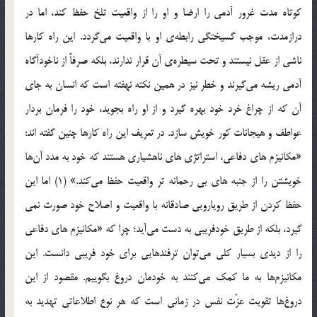
کوتاه مدت غرور آدمی را ارضا و او را از واقعیت تلخ حفظ کند، اما در
درازمدت، موجب گسیختگی رابطه‌ی او با واقعیت می‌گردد. این راه کارها
ناشی از عقل نیستند و تحت سیطره‌ی آن قرار ندارند، بلکه صرفاً از ناخودآگاه
آدمی ریشه می‌گیرند و خطر نیز در همین نکته نهفته است که انسان به جای
آن که از چراغ خرد خود بهره گیرد و از او راه بجوید، خود را فرمان بردار
عواطف و هیجانات کور خویش سازد. در تعریف این راه کارها چنین گفته اند:
«مکانیزم های دفاعی، استراتژی های ناهشیاری هستند که خود به مدد آن‌ها
خویشتن را از جنبه های بی رحمانه تر واقعیت حفظ می‌کند.» (1) اما این
حفظ کردن از طریق رویارویی صادقانه با واقعیت و اصلاح خود صورت نمی
گیرد، بلکه از طریق خودفریبی به دست می‌آید؛ چرا که «مکانیزم های دفاعی
را از دیدی بسیار کلی می‌توان ترفندهایی برای خود فریبی دانست. این
مکانیزم‌ها به ما کمک می‌کنند به خودمان دروغ بگوییم. مقصود از این
دروغ‌ها تقویت عزّت نفس در زمانی است که هر نوع اطلاعاتی تهدید به