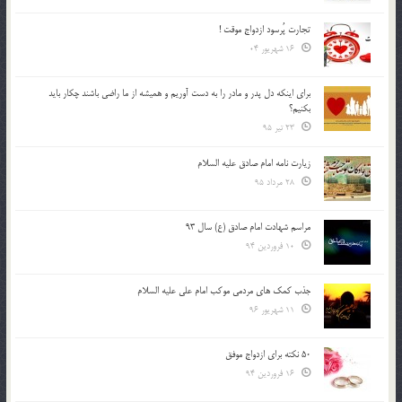
تجارت پُرسود ازدواج موقت !
16 شهریور 04
براي اينكه دل پدر و مادر را به دست آوريم و هميشه از ما راضي باشند چكار بايد
بكنيم؟
23 تیر 95
زیارت نامه امام صادق علیه السلام
28 مرداد 95
مراسم شهادت امام صادق (ع) سال 93
10 فروردین 94
جذب کمک های مردمی موکب امام علی علیه السلام
11 شهریور 96
50 نکته برای ازدواج موفق
16 فروردین 94