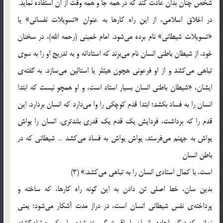
شخص چنان بدان عادت کند که در همه جا و همه وقت از آن استفاده نماید.
در اخلاق اسلامی، از این راه کارها به عنوان «تسویلات نفسانی» یا
«تسویلات شیطانی» نام برده می‌شود. امام خمینی (رحمه الله)، در سخنان
خود، از شیطان باطنی انسان نام می‌برند که استادانه و به تدریج او را به سوی
تباهی می‌کشد و از او فرعونی هچون هیتلر یا استالین می‌سازد. به گفته‌ی
ایشان، «شیطان باطنی انسان بسیار استاد است، و او همچو نیست که ابتدا
انسان را به فساد بکشد؛ ابتدا قدم کوچکی را وا می‌دارد که انسان بردارد. این
قدم را که برداشت، فردایش یک قدم یک قدری بلندتری. انسان را یواش
یواش به جهنم می‌فرستد، یواش یواش به فساد می‌کشد … شیطانی که در
باطن انسان
است، با کمال استادی انسان را به تباهی می‌کشد.» (3)
بدین سان، خط اصلی تن دادن به این گونه راه کارها، که ساخته و
پرداخته‌ی نفس شیطانی انسان است، در دراز مدت آشکار می‌شود؛ یعنی
زمانی که دیگر رابطه‌ی انسان با واقعیت گسسته شده و او یکسره تباه گشته