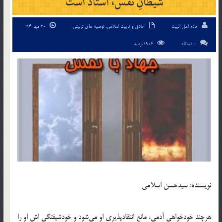
شیطانِ نفس، استاد است
خادم اهل البیت
اخلاق و تربیت اسلامی
,
توصیه های تربیتی
20 مهر 94
0 دیدگاه
1906بازدید
نویسنده: سیدحسن اسلامی
هرچند خودخواهی آدمی، مانع انتقادپذیری او می‌شود و خودشیفتگی اش او را