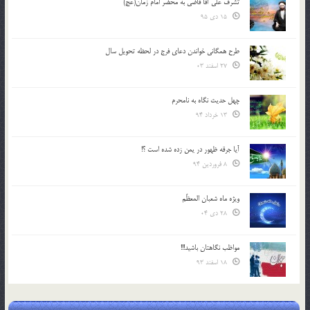
تشرف علي آقا قاضي به محضر امام زمان(عج)
15 دی 95
طرح همگانی خواندن دعای فرج در لحظه تحویل سال
27 اسفند 03
چهل حدیث نگاه به نامحرم
13 خرداد 94
آیا جرقه ظهور در یمن زده شده است ؟!
8 فروردین 94
ویژه ماه شعبان المعظّم
28 دی 04
مواظب نگاهتان باشید!!!
18 اسفند 93