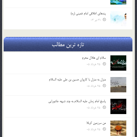
پندهاي اخلاقي امام خميني (ره)
30 تیر 03
تازه ترین مطالب
سلام ای هلال محرم
25 خرداد 05
منزل به منزل با کاروان حسین بن علی علیه السلام
25 خرداد 05
پاسخ امام زمان علیه السلام به چند شبهه عاشورایی
25 خرداد 05
من سرزمین کربلا
25 خرداد 05