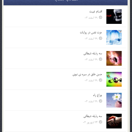
اقسام غيبت
29 اسفند 03
عزت نفس در روايات
29 اسفند 03
سه رذیله شیطانی
29 اسفند 03
حسن خلق در سيره ي نبوي
29 اسفند 03
چراغ راه
29 اسفند 03
سه رذیله شیطانی
24 شهریور 03