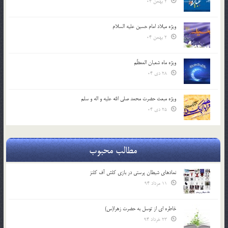
2 بهمن 04
ویژه میلاد امام حسین علیه السلام
2 بهمن 04
ویژه ماه شعبان المعظّم
28 دی 04
ویژه مبعث حضرت محمد صلی الله علیه و اله و سلم
25 دی 04
مطالب محبوب
نمادهای شیطان پرستی در بازی کلش آف کلنز
11 مرداد 94
خاطره ای از توسل به حضرت زهرا(س)
23 خرداد 94