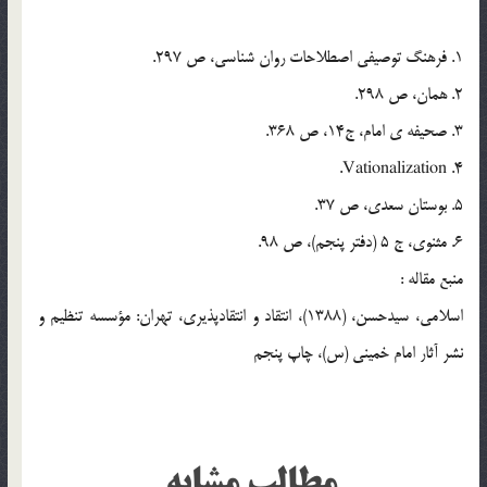
1. فرهنگ توصیفی اصطلاحات روان شناسی، ص 297.
2. همان، ص 298.
3. صحیفه ی امام، ج14، ص 368.
4. Vationalization.
5. بوستان سعدی، ص 37.
6. مثنوی، ج 5 (دفتر پنجم)، ص 98.
منبع مقاله :
اسلامی، سیدحسن، (1388)، انتقاد و انتقادپذیری، تهران: مؤسسه تنظیم و
نشر آثار امام خمینی (س)، چاپ پنجم
مطالب مشابه