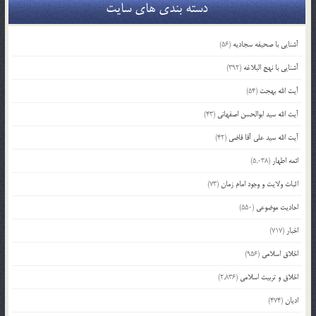
دسته بندی های سایت
آشنایی با صحیفه سجادیه
(56)
آشنایی با نهج البلاغه
(392)
آیت الله بهجت
(54)
آیت الله سید ابوالحسن اصفهانی
(43)
آیت الله سید علی آقا قاضی
(42)
ائمه اطهار
(5,038)
اثبات ولایت و وجود امام زمان
(73)
احادیث موضوعی
(550)
اخبار
(717)
اخلاق اسلامی
(956)
اخلاق و تربیت اسلامی
(2,836)
ادیان
(474)