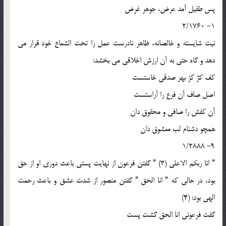
پس طفيل آمد عرض، جوهر غرض
1- 2/1760
نيت شايسته و خالصانه، ظاهر نادرست عمل را تحت الشعاع خود قرار مي
دهد و گاه حتي به آن ارزش اخلاقي مي بخشد:
کف کژ کز بهر صدقي خاستست
اصل صاف آن فرع را آراستست
آن کفش را صافي و محقوق دان
همچو دشنام لب معشوق دان
9- 1/2888
” انا ربکم الاعلي (3) ” گفتن فرعون از نهايت پستي باعث دوري او از حق
بود، در حالي که ” انا الحق ” گفتن منصور از شدت عشق و باعث رحمت
الهي بود: (4)
گفت فرعوني انا الحق گشت پست