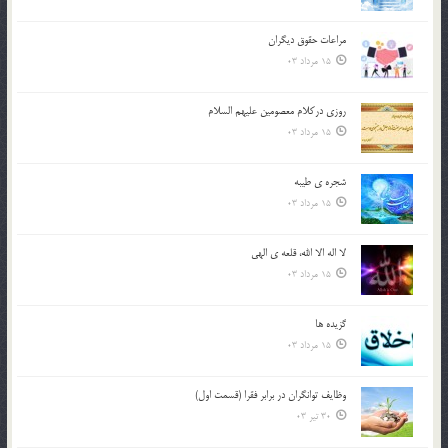
مراعات حقوق ديگران
15 مرداد 03
روزي دركلام معصومين عليهم السلام
15 مرداد 03
شجره ي طيبه
15 مرداد 03
لا اله الا الله، قلعه ي الهي
15 مرداد 03
گزيده ها
15 مرداد 03
وظایف توانگران در برابر فقرا (قسمت اول)
30 تیر 03