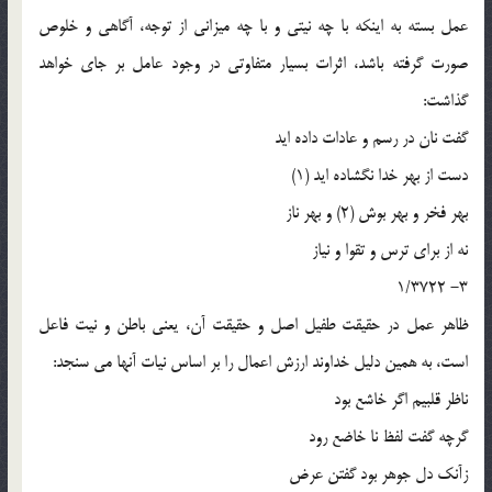
عمل بسته به اينکه با چه نيتي و با چه ميزاني از توجه، آگاهي و خلوص
صورت گرفته باشد، اثرات بسيار متفاوتي در وجود عامل بر جاي خواهد
گذاشت:
گفت نان در رسم و عادات داده ايد
دست از بهر خدا نگشاده ايد (1)
بهر فخر و بهر بوش (2) و بهر ناز
نه از براي ترس و تقوا و نياز
3- 1/3722
ظاهر عمل در حقيقت طفيل اصل و حقيقت آن، يعني باطن و نيت فاعل
است، به همين دليل خداوند ارزش اعمال را بر اساس نيات آنها مي سنجد:
ناظر قلبيم اگر خاشع بود
گرچه گفت لفظ نا خاضع رود
زآنک دل جوهر بود گفتن عرض