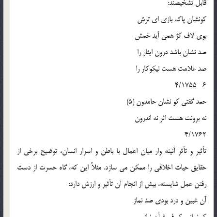
قابل تشخيصند:
کونشان پاک بازي اي ترش
بوي لاف کژ همي آيد خمش
صد نشان باشد درون ايثار را
صد علامت هست نيکوکار را
6- 4/1755
حمد گفتي کو نشان حامدون (5)
نه برونت هست اثر نه اندرون
4/1762
تأثير و تأثر آئينه وار ميان اعمال با باطن و اسرار انسان، توضيح برخي از
حقايق حيات اخلاقي را ممکن مي سازد. مثلاً اين که، گاه حسرت از دست
رفتن عمل شايسته، بيش از انجام آن تأثير و ارزش دارد:
آن غبين و درد بودي صد نماز
کو نماز و کو فروغ آن نياز