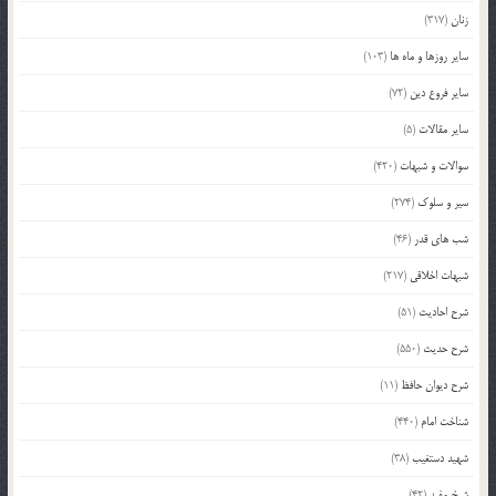
زنان
(317)
سایر روزها و ماه ها
(103)
سایر فروع دین
(72)
سایر مقالات
(5)
سوالات و شبهات
(420)
سیر و سلوک
(274)
شب های قدر
(46)
شبهات اخلاقی
(217)
شرح احادیث
(51)
شرح حدیث
(550)
شرح دیوان حافظ
(11)
شناخت امام
(440)
شهید دستغیب
(38)
شیخ مفید
(42)