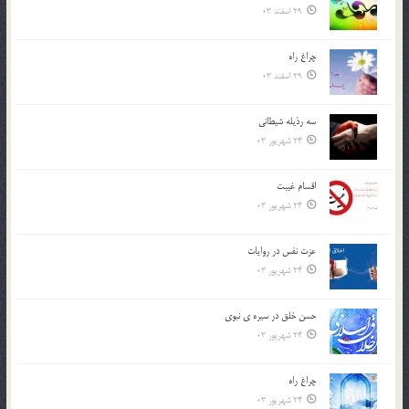
29 اسفند 03
چراغ راه
29 اسفند 03
سه رذیله شیطانی
24 شهریور 03
اقسام غيبت
24 شهریور 03
عزت نفس در روايات
24 شهریور 03
حسن خلق در سيره ي نبوي
24 شهریور 03
چراغ راه
24 شهریور 03