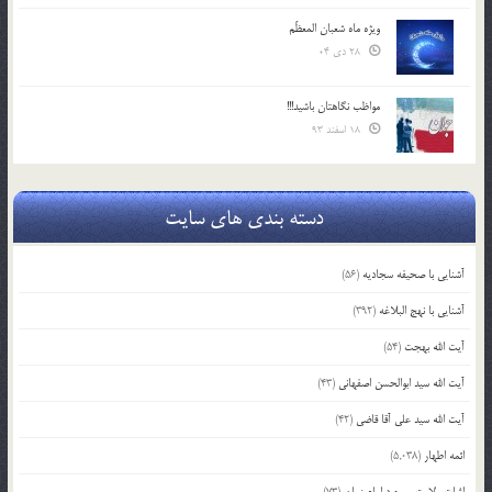
ویژه ماه شعبان المعظّم
28 دی 04
مواظب نگاهتان باشید!!!
18 اسفند 93
دسته بندی های سایت
آشنایی با صحیفه سجادیه
(56)
آشنایی با نهج البلاغه
(392)
آیت الله بهجت
(54)
آیت الله سید ابوالحسن اصفهانی
(43)
آیت الله سید علی آقا قاضی
(42)
ائمه اطهار
(5,038)