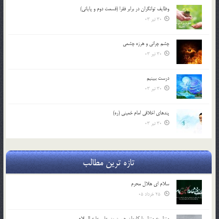
وظایف توانگران در برابر فقرا (قسمت دوم و پایانی)
30 تیر 03
چشم ‏چرانى و هرزه‏ چشمى
30 تیر 03
درست ببينيم
30 تیر 03
پندهاي اخلاقي امام خميني (ره)
30 تیر 03
تازه ترین مطالب
سلام ای هلال محرم
25 خرداد 05
منزل به منزل با کاروان حسین بن علی علیه السلام