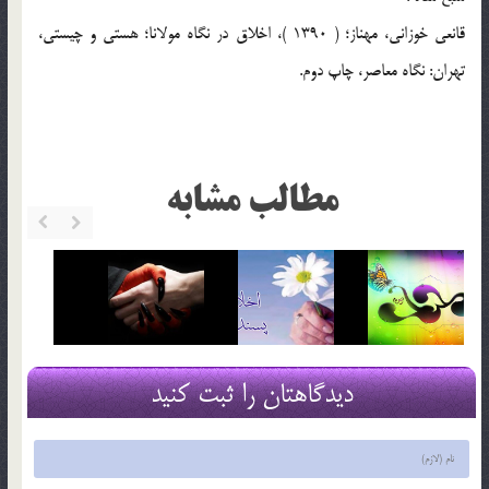
قانعي خوزاني، مهناز؛ ( 1390 )، اخلاق در نگاه مولانا؛ هستي و چيستي،
تهران: نگاه معاصر، چاپ دوم.
مطالب مشابه
دیدگاهتان را ثبت کنید