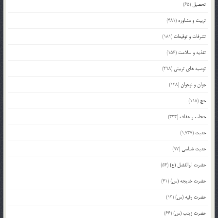
تحصیل
(65)
تربیت و مشاوره
(481)
تشرفات و توقیعات
(181)
تغذیه و سلامت
(156)
توصیه های تربیتی
(498)
جوان و نوجوان
(148)
حج
(118)
حجاب و عفاف
(333)
حدیث
(1,737)
حدیث شناسی
(97)
حضرت ابوالفضل (ع)
(54)
حضرت خدیجه (س)
(41)
حضرت رقیه (س)
(13)
حضرت زینب (س)
(66)