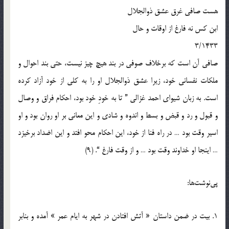
هست صافي غرق عشق ذوالجلال
ابن کس نه فارغ از اوقات و حال
3/1433
صافي آن است که برخلاف صوفي در بند هيچ چيز نيست، حتي بند احوال و
ملکات نفساني خود، زيرا عشق ذوالجلال او را به کلي از خود آزاد کرده
است. به زبان شيواي احمد غزالي ” تا به خودِ خود بود، احکام فراق و وصال
و قبول و رد و قبض و بسط و اندوه و شادي و اين معاني بر او روان بود و او
اسير وقت بود … در راه فنا از خود، اين احکام محو افتد و اين اضداد برخيزد
… اينجا او خداوند وقت بود … و از وقت فارغ “. (9)
پي‌نوشت‌ها:
1. بيت در ضمن داستان « آتش افتادن در شهر به ايام عمر » آمده و بنابر