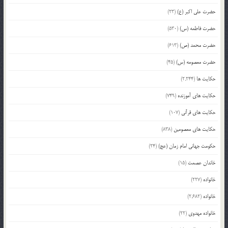
حضرت علی اکبر (ع)
(23)
حضرت فاطمه (س)
(530)
حضرت محمد (ص)
(613)
حضرت معصومه (س)
(45)
حکایت ها
(2,244)
حکایت های آموزنده
(749)
حکایت های قرآنی
(107)
حکایت های معصومین
(838)
حکومت جهانی امام زمان (عج)
(24)
خاندان عصمت
(15)
خانواده
(227)
خانواده
(2,682)
خانواده مهدوی
(22)