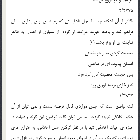
2/2775
بالاتر از آن اينکه، چه بسا عمل ناشايستي که زمينه اي براي بيداري انسان
فراهم کند و باعث عبرت حرکت او گردد، از بسياري از اعمال به ظاهر
شايسته ي او برتر باشد: (6)
معصيت کردي به از هر طاعتي
آسمان پيموده اي در ساعتي
بس خجسته معصيت کان کرد مرد
نه ز خاري بردمد اوراق ورد
1/3837
البته واضح است که چنين مواردي قابل توصيه نيست و نمي توان از آن
حکم اخلاقي نتيجه گرفت. اما مي توان گفت توضيح اين گونه واقعيات در
حوزه ي حيات اخلاقي تنها با در نظر گرفتن عمل اخلاقي، به عنوان امري
ذومراتب، که يک سر آن در اعماق وجود انسان و سر ديگرش در نازل ترين