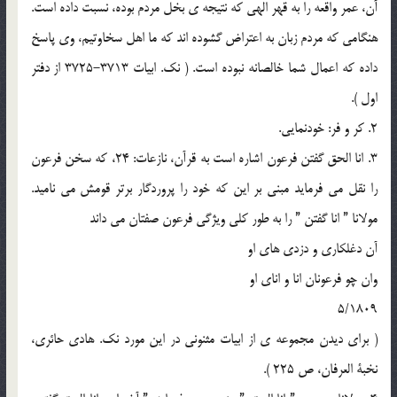
آن، عمر واقعه را به قهر الهي که نتيجه ي بخل مردم بوده، نسبت داده است.
هنگامي که مردم زبان به اعتراض گشوده اند که ما اهل سخاوتيم، وي پاسخ
داده که اعمال شما خالصانه نبوده است. ( نک. ابيات 3713-3725 از دفتر
اول ).
2. کر و فر: خودنمايي.
3. انا الحق گفتن فرعون اشاره است به قرآن، نازعات: 24، که سخن فرعون
را نقل مي فرمايد مبني بر اين که خود را پروردگار برتر قومش مي ناميد.
مولانا ” انا گفتن ” را به طور کلي ويژگي فرعون صفتان مي داند
آن دغلکاري و دزدي هاي او
وان چو فرعونان انا و اناي او
5/1809
( براي ديدن مجموعه ي از ابيات مثنوني در اين مورد نک. هادي حائري،
نخبة العرفان، ص 225 ).