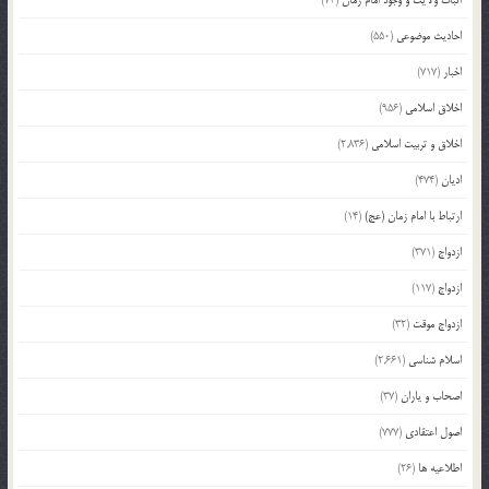
اثبات ولایت و وجود امام زمان
(73)
احادیث موضوعی
(550)
اخبار
(717)
اخلاق اسلامی
(956)
اخلاق و تربیت اسلامی
(2,836)
ادیان
(474)
ارتباط با امام زمان (عج)
(14)
ازدواج
(371)
ازدواج
(117)
ازدواج موقت
(32)
اسلام شناسی
(2,661)
اصحاب و یاران
(37)
اصول اعتقادی
(777)
اطلاعیه ها
(26)