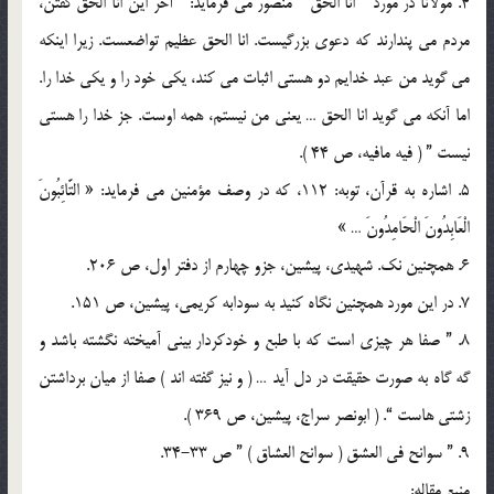
4. مولانا در مورد ” انا الحق ” منصور مي فرمايد: ” آخر اين انا الحق گفتن،
مردم مي پندارند که دعوي بزرگيست. انا الحق عظيم تواضعست. زيرا اينکه
مي گويد من عبد خدايم دو هستي اثبات مي کند، يکي خود را و يکي خدا را.
اما آنکه مي گويد انا الحق … يعني من نيستم، همه اوست. جز خدا را هستي
نيست ” ( فيه مافيه، ص 44 ).
5. اشاره به قرآن، توبه: 112، که در وصف مؤمنين مي فرمايد: « التَّائِبُونَ
الْعَابِدُونَ الْحَامِدُونَ … »
6. همچنين نک. شهيدي، پيشين، جزو چهارم از دفتر اول، ص 206.
7. در اين مورد همچنين نگاه کنيد به سودابه کريمي، پيشين، ص 151.
8. ” صفا هر چيزي است که با طبع و خودکردار بيني آميخته نگشته باشد و
گه گاه به صورت حقيقت در دل آيد … ( و نيز گفته اند ) صفا از ميان برداشتن
زشتي هاست “. ( ابونصر سراج، پيشين، ص 369 ).
9. ” سوانح في العشق ( سوانح العشاق ) ” ص 33-34.
منبع مقاله: