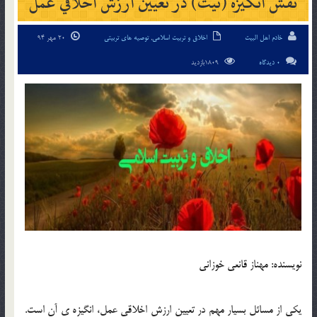
نقش انگيزه (نيت) در تعيين ارزش اخلاقي عمل
خادم اهل البیت
اخلاق و تربیت اسلامی
,
توصیه های تربیتی
20 مهر 94
0 دیدگاه
1809بازدید
نويسنده: مهناز قانعي خوزاني
يکي از مسائل بسيار مهم در تعيين ارزش اخلاقي عمل، انگيزه ي آن است.