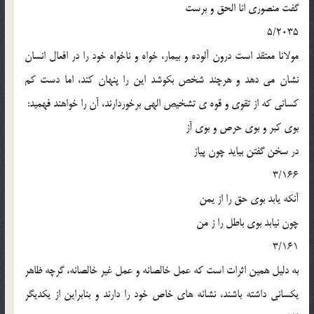
گفت منصوري انا الحق و برست
5/2035
مولانا معتقد است درون آلوده و بيمار، خواه و ناخواه خود را در افعال انسان
نشان مي دهد و هرچند شخص بکوشد اين را پنهان کند، اما دست کم
کساني که از تقوي و قوه ي تشخيص الهي برخوردارند، آن را خواهند فهميد:
بوي کبر و بوي حرص و بوي آز
در سخن گفتن بيايد چون پياز
3/166
آنکه يابد بوي حق را از يمن
چون نيابد بوي باطل را ز من
3/161
به دليل همين اثرات است که عمل خالصانه و عمل غير خالصانه، گرچه ظاهر
يکساني داشته باشند، نشانه هاي خاص خود را دارند و بنابراين از يکديگر