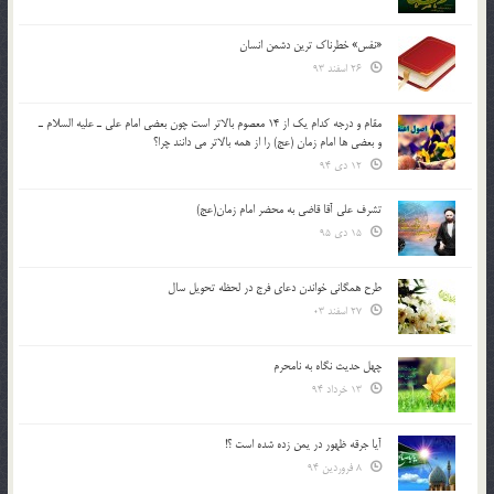
«نفس» خطرناک ترین دشمن انسان
26 اسفند 93
مقام و درجه كدام يك از 14 معصوم بالاتر است چون بعضي امام علي ـ عليه السلام ـ
و بعضي ها امام زمان (عج) را از همه بالاتر مي دانند چرا؟
12 دی 94
تشرف علي آقا قاضي به محضر امام زمان(عج)
15 دی 95
طرح همگانی خواندن دعای فرج در لحظه تحویل سال
27 اسفند 03
چهل حدیث نگاه به نامحرم
13 خرداد 94
آیا جرقه ظهور در یمن زده شده است ؟!
8 فروردین 94