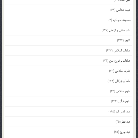
شیعه شناسی
(69)
صحیفه سجادیه
(4)
طب سنتی و گیاهی
(147)
ظهور
(334)
عبادات اسلامی
(627)
عبادات و فروع دین
(34)
عقاید اسلامی
(70)
علما و بزرگان
(224)
علوم اسلامی
(43)
علوم قرآنی
(343)
عید غدیر خم
(185)
عید فطر
(35)
عید نوروز
(45)