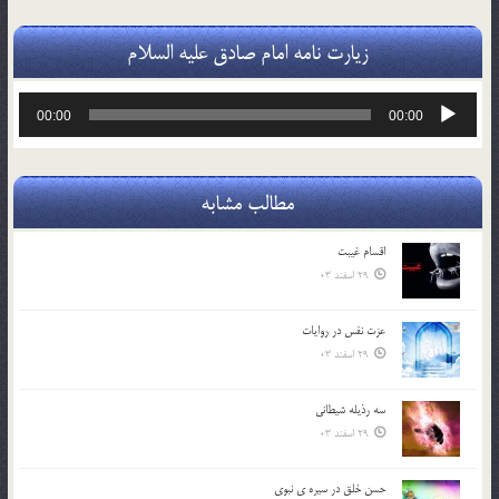
زیارت نامه امام صادق علیه السلام
پخش‌کننده
00:00
00:00
صوت
مطالب مشابه
اقسام غيبت
29 اسفند 03
عزت نفس در روايات
29 اسفند 03
سه رذیله شیطانی
29 اسفند 03
حسن خلق در سيره ي نبوي