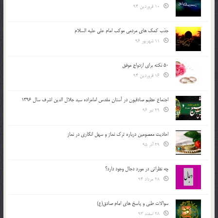
10 فروردین 94
جذب کمک های مردمی موکب امام علی علیه السلام
11 شهریور 96
50 نکته برای ازدواج موفق
16 فروردین 94
اجتماع عظیم صادقیون در آستان مقدس امامزاده سید جلال الدین اشرف سال 1396
29 تیر 96
احادیث معصومین درباره ترک نماز و سهل انگاری در نماز
29 آذر 95
چه نظراتی در مورد دجال وجود دارد؟
28 مرداد 94
سوالات طبی و پاسخ های امام صادق(ع)
28 اسفند 93