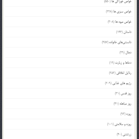
خواص خوراکی ها
(550)
خواص سبزی ها
(228)
خواص میوه ها
(308)
داستان
(146)
دانستنی‌های خانواده
(357)
دجال
(29)
دعاها و زیارت
(19)
رذایل اخلاقی
(252)
رژیم های غذایی
(209)
روز قدس
(31)
روز مباهله
(41)
روزه
(93)
روزه و سلامتی
(101)
زرتشتی
(40)