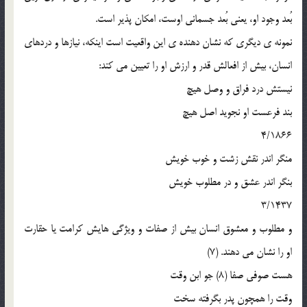
بُعد وجود او، يعني بُعد جسماني اوست، امکان پذير است.
نمونه ي ديگري که نشان دهنده ي اين واقعيت است اينکه، نيازها و دردهاي
انسان، بيش از افعالش قدر و ارزش او را تعيين مي کند:
نيستش درد فراق و وصل هيچ
بند فرعست او نجويد اصل هيچ
4/1866
منگر اندر نقش زشت و خوب خويش
بنگر اندر عشق و در مطلوب خويش
3/1437
و مطلوب و معشوق انسان بيش از صفات و ويژگي هايش کرامت يا حقارت
او را نشان مي دهند. (7)
هست صوفي صفا (8) جو ابن وقت
وقت را همچون پدر بگرفته سخت