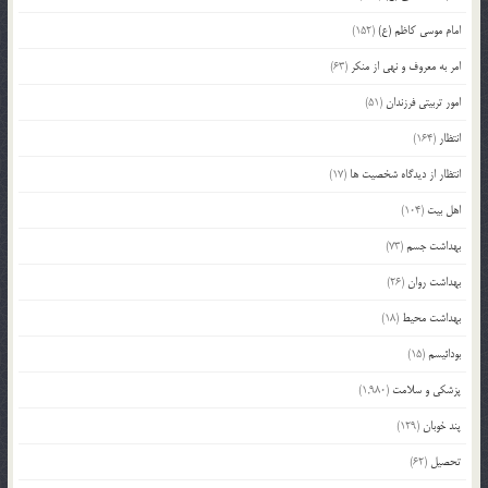
امام موسی کاظم (ع)
(152)
امر به معروف و نهی از منکر
(63)
امور تربیتی فرزندان
(51)
انتظار
(164)
انتظار از دیدگاه شخصیت ها
(17)
اهل بیت
(104)
بهداشت جسم
(73)
بهداشت روان
(26)
بهداشت محیط
(18)
بودائیسم
(15)
پزشکی و سلامت
(1,980)
پند خوبان
(129)
تحصیل
(62)