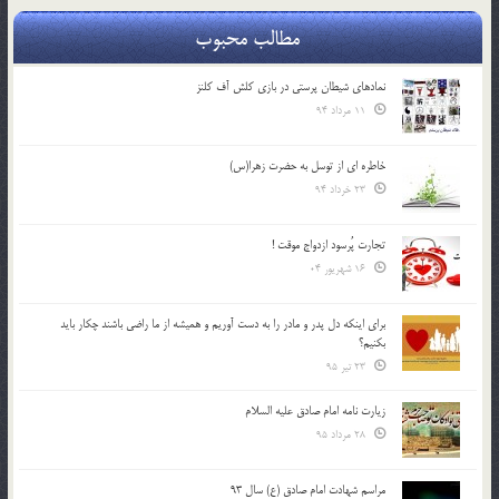
مطالب محبوب
نمادهای شیطان پرستی در بازی کلش آف کلنز
11 مرداد 94
خاطره ای از توسل به حضرت زهرا(س)
23 خرداد 94
تجارت پُرسود ازدواج موقت !
16 شهریور 04
براي اينكه دل پدر و مادر را به دست آوريم و هميشه از ما راضي باشند چكار بايد
بكنيم؟
23 تیر 95
زیارت نامه امام صادق علیه السلام
28 مرداد 95
مراسم شهادت امام صادق (ع) سال 93