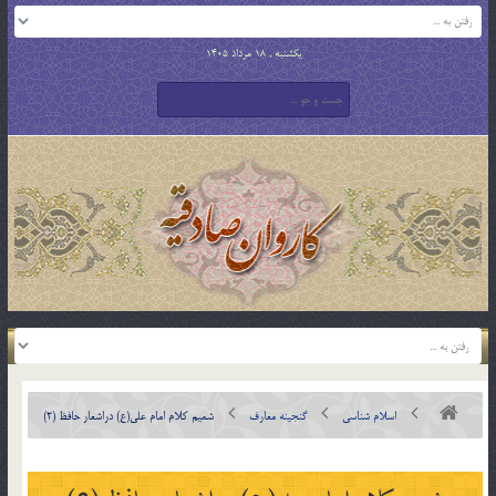
یکشنبه , 18 مرداد 1405
اسلام شناسی
گنجینه معارف
شميم کلام امام علي(ع) دراشعار حافظ (2)