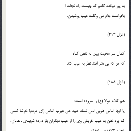
به پير ميکده گفتم که چيست راه نجات؟
بخواست جام مي وگفت عيب پوشيدن.
(غزل 393)
کمال سر محبت ببين نه نقص گناه
که هر که بي هنر افتد نظر به عيب کند
(غزل 188)
هم کلام مولا (ع) را سروده است:
يا ايها الناس طوبي لمن شغله عيبه عن عيوب الناس (اي مردم! خوشا کسي
که پرداختن به عيب خويش وي را از عيب ديگران باز دارد؛ شهيدي ، همان،
خطبه 172؛ ص 185).