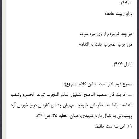
4420).
دراين بيت حافظ:
هر چند کازمودم از وي،نبود سودم
من جرب المجرب حلت به الندامه
(غزل 426).
مصرع دوم ناظر است به اين کلام امام (ع):
…. اما بعد فان معصيه الناصح الشفيق العالم المجرب تورث الحسره وتعقب
الندامه… (اما بعد؛ نافرماني خيرخواه مهربان وداناي کاردان دريغ خوردن آرد
وپشيماني به دنبال دارد؛ شهيدي، همان، خطبه 35، ص 36).
11. اين سه بيت حافظ: