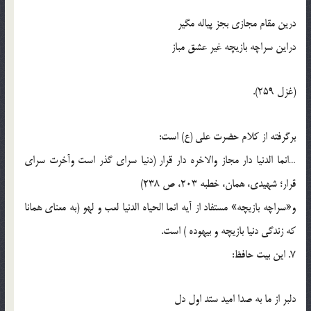
درين مقام مجازي بجز پياله مگير
دراين سراچه بازيچه غير عشق مباز
(غزل 259).
برگرفته از کلام حضرت علي (ع) است:
…انما الدنيا دار مجاز والاخره دار قرار (دنيا سراي گذر است وآخرت سراي
قرار؛ شهيدي، همان، خطبه 203، ص 238)
و«سراچه بازيچه» مستفاد از آيه انما الحياه الدنيا لعب و لهو (به معناي همانا
که زندگي دنيا بازيچه و بيهوده ) است.
7. اين بيت حافظ:
دلبر از ما به صدا اميد ستد اول دل