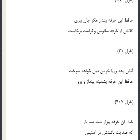
(غزل 283)
حافظ اين خرفه بينداز مگر جان ببري
کاتش از خرفه سالوس وکرامت برخاست
(غزل 21)
آتش زهد وريا خرمن دين خواهد سوخت
حافظ اين خرقه پشمينه بينداز و برو
(غزل 407)
خدا زان خرقه بيزار ست صد بار
که صد بت باشدش در آستيني