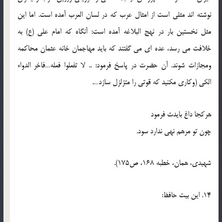
نوشته اند مثلي است از امثال عرب که در لسان العرب آمده است. اما اين
مثل نخستين بار در نهج البلاغه آمده است: آنگاه که امام علي (ع) به
خلافت مي رسد، عده اي مي گفتند که بايد مهاجمان خانه عثمان محاکمه
ومجازات شوند. آن حضرت در پاسخ فرمود: .. لا تفعلوا فعله…فاخر الدواء
الکي (وکاري مکنيد که قوتي را متزلزل سازد….
هرکجا داغ بايدت فرمود
چون تو مرهم نهي ندارد سود.
شهيدي، همان، خطبه 168، ص175).
14. اين بيت حافظ: