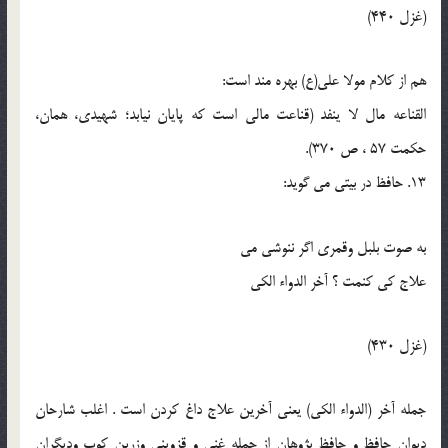
(غزل 440)
هم از کلام مولا علي(ع) بهره مند است:
القناعه مال لا ينفد (قناعت مالي است که پايان نيابد؛ شهيدي، همان،
حکمت 57 ، ص 370).
13. حافظ در بيتي مي گويد:
به صوت بلبل وقمري اگر ننوشي مي
علاج کي کنمت ؟ آخر الدواء الکي
(غزل 430)
جمله آخر (الدواء الکي) يعني آخرين علاج داغ کردن است . اغلب شارحان
ديوان حافظ و حافظ پژوهان از جمله غني و قزويني وزرين کوب وديگران