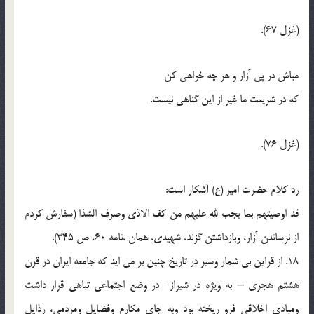
(غزل 67).
مباش در پي آزار و هر چه خواهي کن
که در شريعت ما غير از اين گناهي نيست.
(غزل 76).
رد کلام حضرت امير (ع) آشکار است:
قد اوصيتهم بما يجب لله عليهم من کف الاذي وصرف الشذا (سفارش کردم
از نرساندن آزار، وبازداشتن گزند، شهيدي، همان ،نامه 60، ص 345).
18. از قراين بي شمار وسير در تاريخ چنين بر مي ايد که جامعه ايران در قرن
هشتم هجري – به ويژه در شيراز- در وضع اجتماعي تباهي قرار داشت
ومبادي اخلاقي فرو ريخته بود وبه جاي مکارم وفضايل ومردمي، رذايل