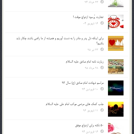
23 خرداد 94
تجارت پُرسود ازدواج موقت !
16 شهریور 04
براي اينكه دل پدر و مادر را به دست آوريم و هميشه از ما راضي باشند چكار بايد
بكنيم؟
23 تیر 95
زیارت نامه امام صادق علیه السلام
28 مرداد 95
مراسم شهادت امام صادق (ع) سال 93
10 فروردین 94
جذب کمک های مردمی موکب امام علی علیه السلام
11 شهریور 96
50 نکته برای ازدواج موفق
16 فروردین 94