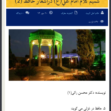
شميم کلام امام علي(ع) دراشعار حافظ (2)
خادم اهل البیت
گنجینه معارف
20 مهر 94
0 دیدگاه
1847بازدید
نويسنده: دکتر محسن راثي(1)
5. حافظ در غزلي مي گويد: