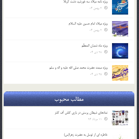
ویژه نامه میلاد سه خورشید دشت کربلا
2 بهمن 04
ویژه میلاد امام حسین علیه السلام
2 بهمن 04
ویژه ماه شعبان المعظّم
28 دی 04
ویژه مبعث حضرت محمد صلی الله علیه و اله و سلم
25 دی 04
مطالب محبوب
نمادهای شیطان پرستی در بازی کلش آف کلنز
11 مرداد 94
خاطره ای از توسل به حضرت زهرا(س)