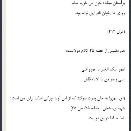
برآستان ميکده خون مي خورم مدام
روزي ما زخوان قدر اين نواله بود.
(غزل 214).
هم مقتبس از خطبه 25 کلام مولاست:
لعمر ابيک الخير يا عمرو انني
علي وضر من ذا الاناء قليل
(اي عمرو! به جان پدرت سوگند که از اين آوند چرکي اندک براي من است؛
شهيدي، همان ، خطبه 25، ص 25).
15. حافظ دراين دو بيت