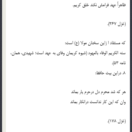
ظاهراً عهد فرامش نکند خلق کريم.
(غزل 367).
که مستفاد ا زاين سخنان مولا (ع) است:
سنه الکريم الوفاء بالعهود (شيوه کريمان وفاي به عهد است؛ شهيدي، همان،
نامه 53).
8. دراين بيت حافظ:
هر که شد محرم دل درحرم يار بماند
وان که اين کار ندانست درانکار بماند
(غزل 178).