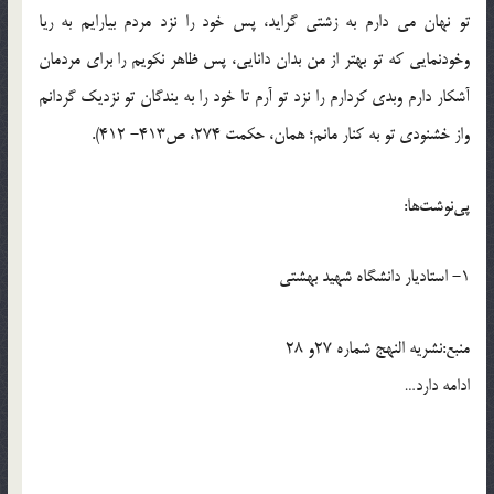
تو نهان مي دارم به زشتي گرايد، پس خود را نزد مردم بيارايم به ريا
وخودنمايي که تو بهتر از من بدان دانايي، پس ظاهر نکويم را براي مردمان
آشکار دارم وبدي کردارم را نزد تو آرم تا خود را به بندگان تو نزديک گردانم
واز خشنودي تو به کنار مانم؛ همان، حکمت 274، ص413- 412).
پي‌نوشت‌ها:
1- استاديار دانشگاه شهيد بهشتي
منبع:نشريه النهج شماره 27و 28
ادامه دارد…