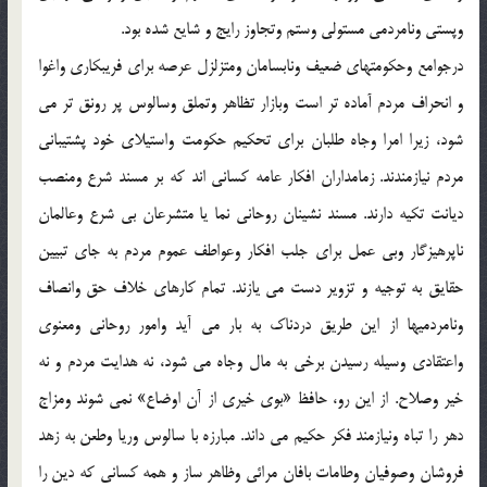
وپستي ونامردمي مستولي وستم وتجاوز رايج و شايع شده بود.
درجوامع وحکومتهاي ضعيف ونابسامان ومتزلزل عرصه براي فريبکاري واغوا
و انحراف مردم آماده تر است وبازار تظاهر وتملق وسالوس پر رونق تر مي
شود، زيرا امرا وجاه طلبان براي تحکيم حکومت واستيلاي خود پشتيباني
مردم نيازمندند. زمامداران افکار عامه کساني اند که بر مسند شرع ومنصب
ديانت تکيه دارند. مسند نشينان روحاني نما يا متشرعان بي شرع وعالمان
ناپرهيزگار وبي عمل براي جلب افکار وعواطف عموم مردم به جاي تبيين
حقايق به توجيه و تزوير دست مي يازند. تمام کارهاي خلاف حق وانصاف
ونامردميها از اين طريق دردناک به بار مي آيد وامور روحاني ومعنوي
واعتقادي وسيله رسيدن برخي به مال وجاه مي شود، نه هدايت مردم و نه
خير وصلاح. از اين رو، حافظ «بوي خيري از آن اوضاع» نمي شوند ومزاج
دهر را تباه ونيازمند فکر حکيم مي داند. مبارزه با سالوس وريا وطعن به زهد
فروشان وصوفيان وطامات بافان مرائي وظاهر ساز و همه کساني که دين را