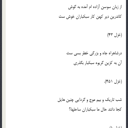
از زبان سوسن آزاده ام آمده به گوش
کاندرين دير کهن کار سبکباران خوش ست
(غزل 43)
درشاهراه جاه و بزرگي خطر بسي ست
آن به کزين گريوه سبکبار بگذري
(غزل 451).
شب تاريک و بيم موج و گردايي چنين هايل
کجا دانند حال ما سبکباران ساحلها؟
(غزل 1)