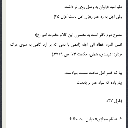
دلم اميد فراوان به وصل روي تو داشت
ولي اجل به ره عمر رهزن امل دست(غزل 45)
مصرع دوم ناظر است به مضمون اين کلام حضرت امير (ع):
نفس المرء خطاه الي اجله (آدمي با دمي که بر آرد گامي به سوي مرگ
بردارد؛ شهيدي، همان، حکمت 74، ص 3719.)
بيا که قصر امل سخت سست بنيادست.
بيار باده که بنياد عمر بر بادست
(غزل 37).
6. «مقام مجازي» دراين بيت حافظ: