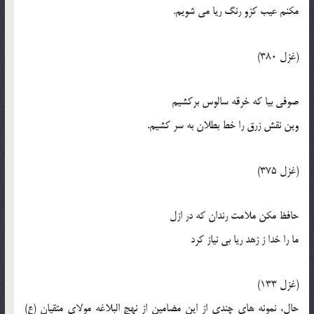
مکنم عيب کزو رنگ ريا مي شويم.
(غزل 380)
صوفي بيا که خرقه سالوس برکشيم
وين نقش زرق را خط بطلان به سر کشيم.
(غزل 375)
حافظ مکن ملامت رندان که در ازل
ما را خدا ز زهد ريا بي نياز کرد
(غزل 133)
حال، نمونه هاي چندي از اين مضامين از نهج البلاغه مولاي متقيان (ع)