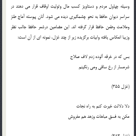
وسيله چپاول مردم و دستاويز کسب مال وتوليت اوقاف قرار مي دهند در
سراسر ديوان حافظ به نحو چشمگيري ديده مي شود. آنان پيوسته آماج طنز
وملامت وطعن حافظ قرار گرفته اند. اين مضامين درشعر حافظ جالب نظر
وزيبا انعکاس يافته وابيات برگزيده زير از چند غزل، نمونه اي از آن است:
بس که در خرقه آلوده زدم لاف صلاح
شرمسار از رخ ساقي ومي رنگينم
(غزل 355)
دلا دلالت خيرت کنم به راه نجات
مکن به فسق مباهات وزهد هم مفروش