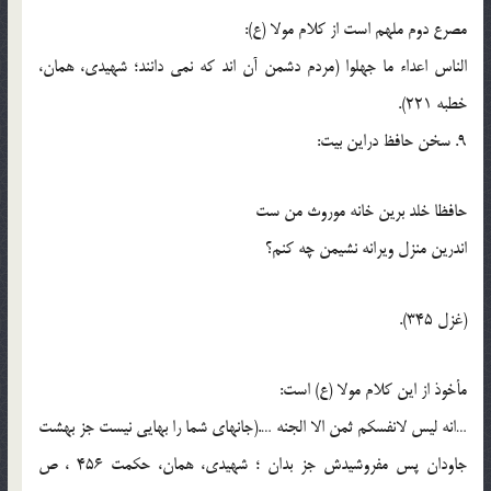
مصرع دوم ملهم است از کلام مولا (ع):
الناس اعداء ما جهلوا (مردم دشمن آن اند که نمي دانند؛ شهيدي، همان،
خطبه 221).
9. سخن حافظ دراين بيت:
حافظا خلد برين خانه موروث من ست
اندرين منزل ويرانه نشيمن چه کنم؟
(غزل 345).
مأخوذ از اين کلام مولا (ع) است:
…انه ليس لانفسکم ثمن الا الجنه ….(جانهاي شما را بهايي نيست جز بهشت
جاودان پس مفروشيدش جز بدان ؛ شهيدي، همان، حکمت 456 ، ص