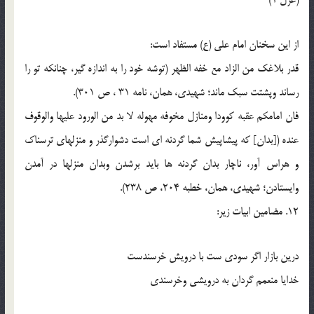
از اين سخنان امام علي (ع) مستفاد است:
قدر بلاغک من الزاد مع خفه الظهر (توشه خود را به اندازه گير، چنانکه تو را
رساند وپشتت سبک ماند؛ شهيدي، همان، نامه 31 ، ص 301).
فان امامکم عقبه کوودا ومنازل مخوفه مهوله لا بد من الورود عليها والوقوف
عنده ([بدان] که پيشاپيش شما گردنه اي است دشوارگذر و منزلهاي ترسناک
و هراس آور، ناچار بدان گردنه ها بايد برشدن وبدان منزلها در آمدن
وايستادن؛ شهيدي، همان، خطبه 204، ص 238).
12. مضامين ابيات زير:
درين بازار اگر سودي ست با درويش خرسندست
خدايا منعمم گردان به درويشي وخرسندي