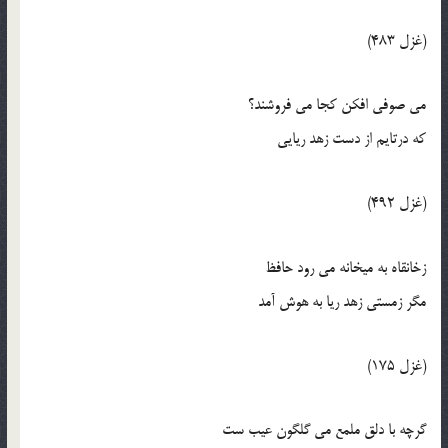
(غزل 483)
مي صوفي افکن کجا مي فروشند؟
که درتايم از دست زهد ريايي
(غزل 492)
زخانقاه به ميخانه مي رود حافظ
مگر زمستي زهد ريا به هوش آمد
(غزل 175)
گرچه با دلق ملمع مي گلگون عيب ست