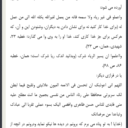
آورده مي شود:
واعملو في غير رياء ولا سمعه فانه من يعمل لغيرالله يکله الله الي من عمل
له (براي خدا کار کنيد نه براي نشان دادن به ديگران، وشنودن اين و آن، که
هرکس براي جز خدا کاري کند، خدا او را به وي وا مي گذارد؛ خطبه 23،
شهيدي، همان، ص 23).
وااعلموا ان يسير الرياء شرک (وبدانيد اندک ريا شرک است؛ همان، خطبه
86، ص 68).
يا در فرازي ديگر:
اللهم اني اعوذبک ان تحسن في الامعه العيون علانيتي وتقبح فيما ابطن
لک سريرتي محافظا علي رئاء الناس من نفسي بجميع ما انت مطلع عليه
مني فابدي للناس حسن ظاهري وافضي اليک بسوء عملي تقربا الي عبادک
وتباعدا من مرضاتک
(خدايا ! به تو پناه مي برم که برونم در ديده ها نيکو نمايد ودرونم در انچه از