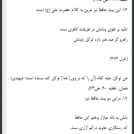
16. اين بيت حافظ نيز مزين به کلام حضرت علي (ع) است:
تکيه بر تقوي ودانش در طريقت کافري ست.
راهرو گر صد هنر دارد توکل بايدش
(غزل 276)
من توکل عليه کفاه (آن را که بر وي [خدا] توکل کند بسنده است؛ شهيدي؛
همان، خطبه 90، ص73).
17. دراين دو بيت حافظ نيز:
دلش به ناله ميازار وختم کن حافظ
که رستگاري جاويد درکم آزاري ست.