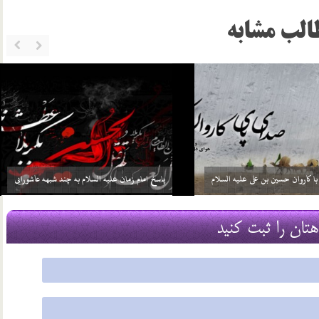
الب مشابه
ا
ویژه عید غدیر خم
10 خرداد 05
هتان را ثبت کنید