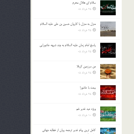
سلام ای هلال محرم
بالا
25 خرداد 05
و
پایین
استفاده
منزل به منزل با کاروان حسین بن علی علیه السلام
کنید.
25 خرداد 05
پاسخ امام زمان علیه السلام به چند شبهه عاشورایی
25 خرداد 05
من سرزمین کربلا
25 خرداد 05
بیعت با عاشورا
25 خرداد 05
ویژه عید غدیر خم
10 خرداد 05
کامل ترین پیام غدیر ترجمه روان از خطابه جهانی