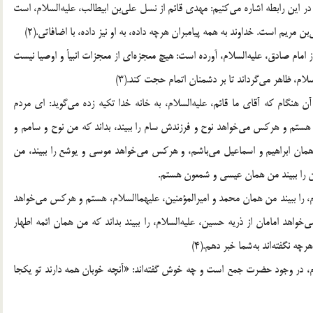
در این رابطه اشاره می‌کنیم: مهدی قائم از نسل علی‌بن ابیطالب، علیه‌السلام، است
یم است. خداوند به همه پیامبران هرچه داده، به او نیز داده، با اضافاتی.(2)
امام صادق، علیه‌السلام، آورده است: هیچ معجزه‌ای از معجزات انبیأ و اوصیا نیست
لام، ظاهر می‌گرداند تا بر دشمنان اتمام حجت کند.(3)
ن هنگام که آقای ما قائم، علیه‌السلام، به خانه خدا تکیه زده می‌گوید: ای مردم
هستم و هرکس می‌خواهد نوح و فرزندش سام را ببیند، بداند که من نوح و سامم و
 همان ابراهیم و اسماعیل می‌باشم، و هرکس می‌خواهد موسی و یوشع را ببیند، من
را ببیند من همان عیسی و شمعون هستم.
لام، را ببیند من همان محمد و امیرالمؤمنین، علیهماالسلام، هستم و هرکس می‌خواهد
د امامان از ذریه حسین، علیه‌السلام، را ببیند بداند که من همان ائمه اطهار
چه نگفته‌اند به‌شما خبر دهم.(4)
لام، در وجود حضرت جمع است و چه خوش گفته‌اند: «آنچه خوبان همه دارند تو یکجا