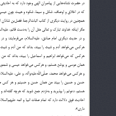
در حضرت نشانه‌هایی از پیامبران الهی وجود دارد که به احادیثی 
که در اخلاق و اوصاف، شکل و سیما، شکوه و هیبت چون عیسی‌بن مر
همچنین در روایت دیگری از کتاب اثبات‌الرجعة فضل‌بن شاذان از 
مگر اینکه خداوند تبارک و تعالی مثل آن را به‌دست قائم، علیه‌الس
و در حدیث دیگری امام صادق، علیه‌السلام، می‌فرمایند: و در آ
هرکس می‌خواهد آدم و شیث را ببیند، بداند که من آدم و شیث 
هرکس که می‌خواهد ابراهیم و اسماعیل را ببیند، بداند که من
همان موسی و یوشع هستم، و هرکس می‌خواهد عیسی و شمعون 
و هرکس می‌خواهد محمد، صلّی‌اللّه‌علیه‌وآله، و علی، علیه‌الس
حسن و حسین را ببیند من همان حسن و حسینم و هر کس می‌خواه
هستم، دعوتم را بپذیرید و به‌نزدم جمع شوید که هرچه گفته‌اند و هر
احادیث فوق دلالت دارد که تمام صفات انبیا و ائمه علیهم‌الس
داری».