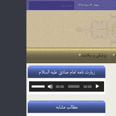
جمعه , 16 مرداد 1405
پزشکی و سلامت
زیارت نامه امام صادق علیه السلام
پخش‌کننده
برای
00:00
00:00
صوت
افزایش
یا
کاهش
صدا
مطالب مشابه
از
کلیدهای