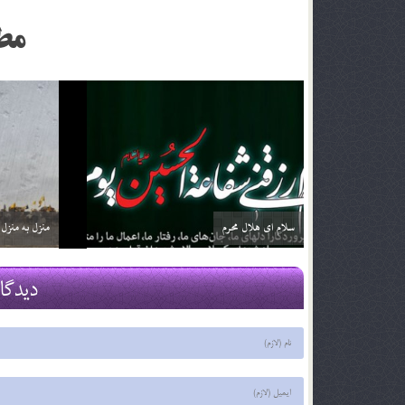
مط
من سرزمین کربلا
بیعت با عاشور
25 خرداد 05
25 خرداد 05
دیدگا