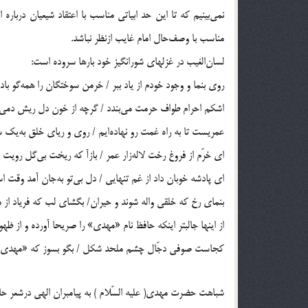
نمی‌بینیم که تا این حد ابیاتی مناسب با اعتقاد شیعیان درباره ا
مناسب با وصف‌حال امام غایب ازنظر نباشد.
لسان‌الغیب در غزلهای شورانگیز خود بارها سروده است:
روی بنما و وجود خودم از یاد ببر / خرمن سوختگان را همه‌گو باد 
اشکم احرام طواف حرمت می‌بندد / گرچه از خون دل ریش دمی
عمریست تا به راه غمت رو نهاده‌ایم / روی و ریای خلق به‌یک سو
ای خرّم از فروغ رخت لاله‌زار عمر / بازآ که ریخت بی‌گل رویت ب
ای پادشه خوبان داد از غم تنهایی / دل بی‌تو به‌جان آمد وقت ا
بنمای رخ که خلقی واله شوند و حیران/ بگشای لب که فریاد از مر
از اینها جالبتر اینکه حافظ نام «مهدی» را صریحا آورده و از ظ
کجاست صوفی دجّال چشم ملحد شکل / بگو بسوز که «مهدی» د
شباهت حضرت مهدی( علیه السّلام ) به پیامبران الهی درشعر ح