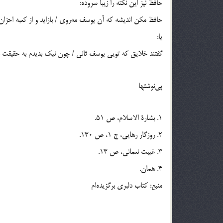
حافظ نیز این نکته را زیبا سروده:
حافظ مکن اندیشه که آن یوسف مه‌روی / باز‌اید و از کعبه احزان 
یا:
گفتند خلایق که تویی یوسف ثانی / چون نیک بدیدم به حقیقت به
پي‌نوشتها
1. بشارة الاسلام، ص 51.
2. روزگار رهایی، ج 1، ص 130.
3. غیبت نعمانی، ص 13.
4. همان.
منبع: کتاب دلبری برگزیده‌ام