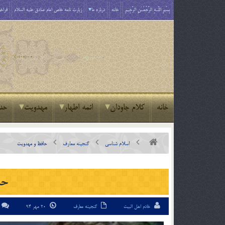
بِسْمِ اللَّـهِ الرَّحْمَـٰنِ الرَّحِيمِ
خانه
درباره ما
زیارت نامه خاص امام صادق علیه السلام
فراخو
خانه
کلام جاودان
ائمه اطهار
مهدویت
حد
اسلام شناسی
گنجینه معارف
حافظ و مهدویت
حا
خادم اهل البیت
گنجینه معارف
20 مهر 94