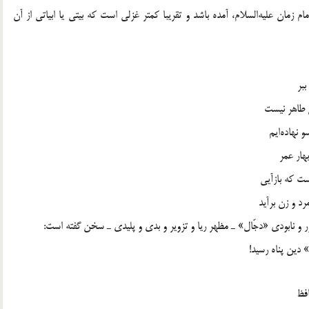
مام زمان علیه‌السلام، آمده باشد و تقریبا کمتر غزلی است که بیتی یا ابیاتی از آن
ببر
 طاهر نیست
 نهاده‌ایم
هار عمر
ست که بازآیی
د و زن برآید
هور و نابودی «دجّال» ـ مظهر ریا و تزویر و بدی و پلیدی ـ سخن گفته است:
ین پناه رسید!
افظ