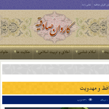
ان کاروان صادقیه
تماس با ما
یث
اسلام شناسی
اخلاق و تربیت اسلامی
حکایت ها
خانواده
فظ و مهدویت
0 دیدگاه
1731بازدید