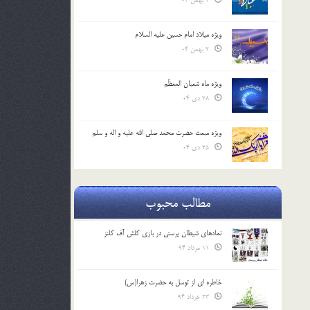
2 بهمن 04
ویژه میلاد امام حسین علیه السلام
2 بهمن 04
ویژه ماه شعبان المعظّم
28 دی 04
ویژه مبعث حضرت محمد صلی الله علیه و اله و سلم
25 دی 04
مطالب محبوب
نمادهای شیطان پرستی در بازی کلش آف کلنز
11 مرداد 94
خاطره ای از توسل به حضرت زهرا(س)
23 خرداد 94