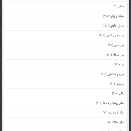
دجال
(29)
دعاها و زیارت
(19)
رذایل اخلاقی
(252)
رژیم های غذایی
(209)
روز قدس
(31)
روز مباهله
(41)
روزه
(93)
روزه و سلامتی
(101)
زرتشتی
(40)
زنان
(317)
سایر روزها و ماه ها
(103)
سایر فروع دین
(72)
سایر مقالات
(5)