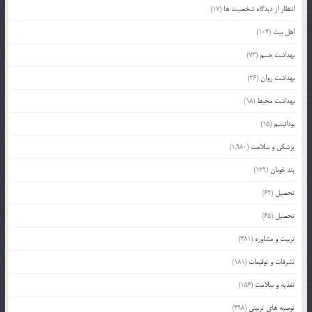
انتظار از دیدگاه شخصیت ها
(17)
اهل بیت
(104)
بهداشت جسم
(73)
بهداشت روان
(26)
بهداشت محیط
(18)
بودائیسم
(15)
پزشکی و سلامت
(1,980)
پند خوبان
(129)
تحصیل
(62)
تحصیل
(65)
تربیت و مشاوره
(481)
تشرفات و توقیعات
(181)
تغذیه و سلامت
(156)
توصیه های تربیتی
(498)