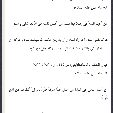
8- امام على عليه السلام:
مَن أجهَدَ نَفسَهُ في إصلاحِها سَعِدَ، مَن أهمَلَ نفسَهُ في لَذّاتِها شَقِيَ و بَعُدَ؛
هركه نفس خود را در راه اصلاح آن به رنج افكند، خوشبخت شود و هركه آن
را با لذّتهايش واگذارد، بدبخت گردد و (از درگاه حقّ) دور شود.
عیون الحکم و المواعظ(لیثی) ص445 ، ح 7821 ، 7822
9- امام على عليه السلام:
إنَّ أسعَدَ الناسِ في الدنيا مَن عَدَلَ عَمّا يَعرِفُ ضُرَّهُ ، و إنَّ أشقاهُم مَنِ اتَّبَعَ
هَواهُ؛