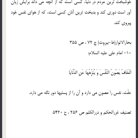
خوشبخت ترين مردم در دنيا، كسى است كه از آنچه مى داند برايش زيان
آور است دورى كند و بدبخت ترين آنان كسى است، كه از هواى نفس خود
پيروى كند.
بحارالانوار(ط-بیروت) ج 72 ، ص 355
10- امام على عليه السلام:
الْعَفَافُ يَصُونُ النَّفْسَ وَ يُنَزِّهُهَا عَنِ الدَّنَايَا
عفّت، نفس را مصون مى دارد و آن را از پستيها دور نگه مى دارد.
تصنیف غررالحکم و دررالکلم ص 256 ، ح 5420