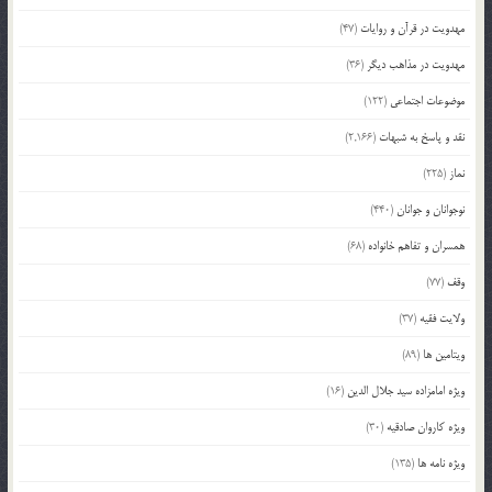
مهدویت در قرآن و روایات
(47)
مهدویت در مذاهب دیگر
(36)
موضوعات اجتماعی
(122)
نقد و پاسخ به شبهات
(2,166)
نماز
(225)
نوجوانان و جوانان
(440)
همسران و تفاهم خانواده
(68)
وقف
(77)
ولایت فقیه
(37)
ویتامین ها
(89)
ویژه امامزاده سید جلال الدین
(16)
ویژه کاروان صادقیه
(30)
ویژه نامه ها
(135)