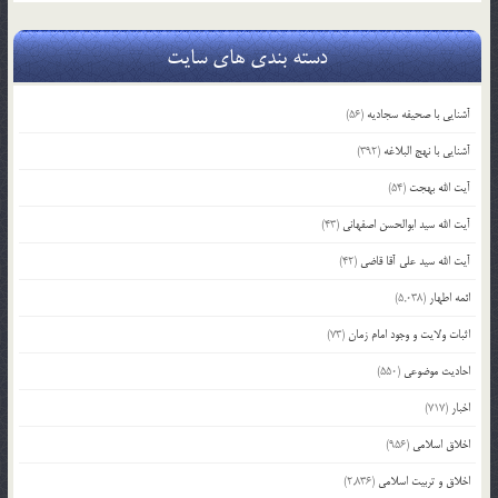
دسته بندی های سایت
آشنایی با صحیفه سجادیه
(56)
آشنایی با نهج البلاغه
(392)
آیت الله بهجت
(54)
آیت الله سید ابوالحسن اصفهانی
(43)
آیت الله سید علی آقا قاضی
(42)
ائمه اطهار
(5,038)
اثبات ولایت و وجود امام زمان
(73)
احادیث موضوعی
(550)
اخبار
(717)
اخلاق اسلامی
(956)
اخلاق و تربیت اسلامی
(2,836)