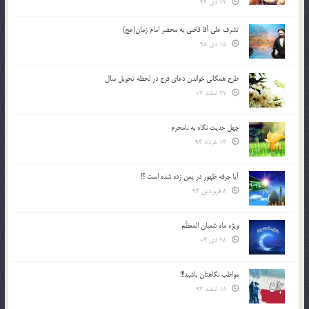
12 دی 94
تشرف علي آقا قاضي به محضر امام زمان(عج)
15 دی 95
طرح همگانی خواندن دعای فرج در لحظه تحویل سال
27 اسفند 03
چهل حدیث نگاه به نامحرم
13 خرداد 94
آیا جرقه ظهور در یمن زده شده است ؟!
8 فروردین 94
ویژه ماه شعبان المعظّم
28 دی 04
مواظب نگاهتان باشید!!!
18 اسفند 93