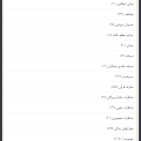
مبانی اعتقادی
(20)
مختلف
(367)
مدعیان دروغین
(25)
مراجع معظم تقلید
(15)
مردان
(40)
مسجد
(87)
مسجد مقدس جمکران
(19)
مسیحیت
(229)
معارف قرآنی
(855)
مناظرات علما و بزرگان
(79)
مناظرات علمی
(139)
مناظرات معصومین
(60)
مهارتهای زندگی
(845)
مهدویت
(2,150)