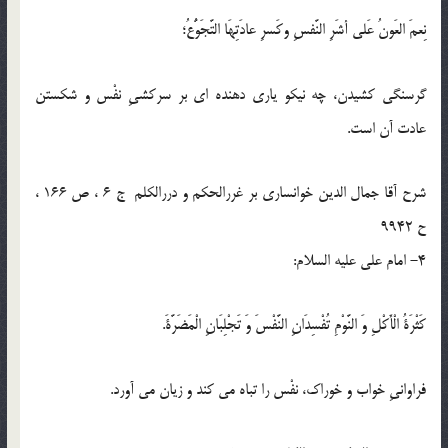
نِعمَ العَونُ عَلى أشَرِ النَّفسِ وكَسرِ عادَتِهَا التَّجَوُّعُ؛
گرسنگى كشيدن، چه نيكو يارى دهنده اى بر سركشىِ نفْس و شكستن
عادت آن است.
شرح آقا جمال الدین خوانساری بر غررالحکم و دررالکلم ج 6 ، ص 166 ،
ح 9942
4- امام على عليه السلام:
كَثْرَةُ الْأَكْلِ وَ النَّوْمِ تُفْسِدَانِ النَّفْسَ وَ تَجْلِبَانِ الْمَضَرَّةَ.
فراوانىِ خواب و خوراك، نفْس را تباه مى كند و زيان مى آورد.