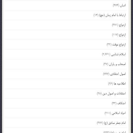
ادیان
(474)
ارتباط با امام زمان (عج)
(14)
ازدواج
(371)
ازدواج
(117)
ازدواج موقت
(32)
اسلام شناسی
(2,661)
اصحاب و یاران
(37)
اصول اعتقادی
(777)
اطلاعیه ها
(26)
اعتقادات و اصول دین
(28)
اعتکاف
(43)
اعیاد اسلامی
(211)
امام جعفر صادق (ع)
(372)
امام حسن (ع)
(233)