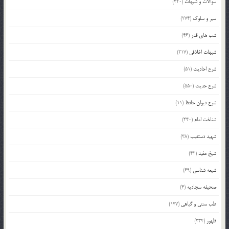
سوالات و شبهات
(420)
سیر و سلوک
(274)
شب های قدر
(46)
شبهات اخلاقی
(217)
شرح احادیث
(51)
شرح حدیث
(550)
شرح دیوان حافظ
(11)
شناخت امام
(440)
شهید دستغیب
(38)
شیخ مفید
(42)
شیعه شناسی
(69)
صحیفه سجادیه
(4)
طب سنتی و گیاهی
(147)
ظهور
(334)