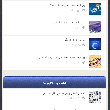
ویژه نامه میلاد سه خورشید دشت کربلا
2 بهمن 04
ویژه میلاد امام حسین علیه السلام
2 بهمن 04
ویژه ماه شعبان المعظّم
28 دی 04
ویژه مبعث حضرت محمد صلی الله علیه و اله و سلم
25 دی 04
مطالب محبوب
نمادهای شیطان پرستی در بازی کلش آف کلنز
11 مرداد 94