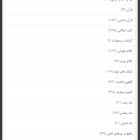
قرآن
(23)
قرآن شناسی
(1,861)
کتب اسلامی
(2,295)
کرامات و معجزات
(9)
کلام جاودان
(2,293)
کلام جدید
(34)
کمک های اولیه
(116)
گلچین احادیث
(372)
گنجینه معارف
(495)
ماه رجب
(20)
ماه رمضان
(176)
ماه شعبان
(20)
ماهها و روزهای خاص
(745)