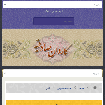
شنبه , 17 مرداد 1405
حدیث
احادیث موضوعی
نفس