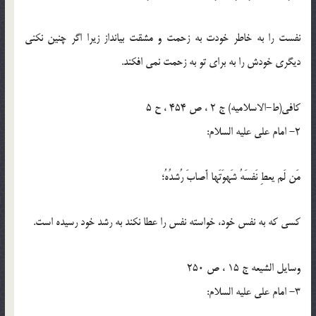
نفست را به خاطر خودت به زحمت و مشقت بیانداز زیرا اگر چنین نکنی
دیگری خودش را به برای تو به زحمت نمی افکند.
کافی(ط-الاسلامیه) ج 2 ، ص 454 ، ح 5
2- امام على عليه السلام:
مَن لَم یعطِ نَفسَهُ شَهوَتَها أَصابَ رُشدُهُ؛
کسی که به نفس خود، خواسته نفس را عطا نکند به رشد خود رسیده است.
وسایل الشیعه ج 15 ، ص 250
3- امام على عليه السلام: