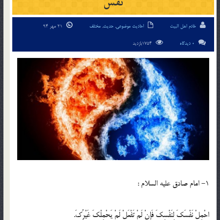
نفس
خادم اهل البیت
احادیث موضوعی
,
حدیث
,
مختلف
21 مهر 94
0 دیدگاه
1754بازدید
1- امام صادق عليه ‏السلام :
احْمِلْ نَفْسَكَ لِنَفْسِكَ فَإِنْ لَمْ تَفْعَلْ لَمْ يَحْمِلْكَ غَيْرُكَ.