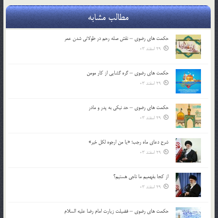
مطالب مشابه
حکمت های رضوی – نقش صله رحم در طولانی شدن عمر
29 اسفند 03
حکمت های رضوی – گره گشایی از کار مومن
29 اسفند 03
حکمت های رضوی – حد نیکی به پدر و مادر
29 اسفند 03
شرح دعای ماه رجب؛ «یا من ارجوه لکل خیر»
29 اسفند 03
از كجا بفهميم ما ناجی هستیم؟
29 اسفند 03
حکمت های رضوی – فضیلت زیارت امام رضا علیه السلام