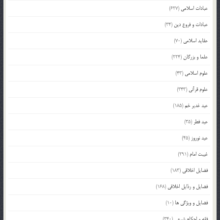
عبادات اسلامی
(627)
عبادات و فروع دین
(34)
عقاید اسلامی
(70)
علما و بزرگان
(224)
علوم اسلامی
(43)
علوم قرآنی
(343)
عید غدیر خم
(185)
عید فطر
(35)
عید نوروز
(45)
غیبت امام
(291)
فضایل اخلاقی
(183)
فضایل و رذایل اخلاقی
(168)
فضایل و ویژگی ها
(10)
فقه و احکام شرعی
(340)