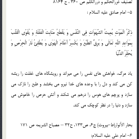
تصنیف غررالحکم و دررالکلم ص 360 ، ح 8164
5- امام صادق عليه ‏السلام :
ذِكْرُ الْمَوْتِ يُمِيتُ الشَّهَوَاتِ فِي النَّفْسِ وَ يَقْطَعُ مَنَابِتَ الْغَفْلَةِ وَ يُقَوِّي الْقَلْبَ
بِمَوَاعِدِ اللَّهِ تَعَالَى وَ يُرِقُّ الطَّبْعَ وَ يَكْسِرُ أَعْلَامَ الْهَوَى وَ يُطْفِئُ نَارَ الْحِرْصِ وَ
يُحَقِّرُ الدُّنْيَا
ياد مرگ، خواهش هاى نفس را مى ميراند و رويشگاه هاى غفلت را ريشه
كن مى كند و دل را با وعده هاى خدا نيرو مى بخشد و طبع را نازك مى
سازد و پرچم هاى هوس را درهم مى شكند و آتش حرص را خاموش مى
سازد و دنيا را در نظر كوچك مى كند.
بحار الأنوار(ط-بیروت) ج6، ص133، ح32 – مصباح الشریعه ص 171
6- امام على عليه السلام: