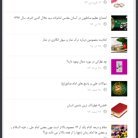
16 فروردین 94
اجتماع عظیم صادقیون در آستان مقدس امامزاده سید جلال الدین اشرف سال 1396
29 تیر 96
احادیث معصومین درباره ترک نماز و سهل انگاری در نماز
29 آذر 95
چه نظراتی در مورد دجال وجود دارد؟
28 مرداد 94
سوالات طبی و پاسخ های امام صادق(ع)
28 اسفند 93
«نفس» خطرناک ترین دشمن انسان
26 اسفند 93
مقام و درجه كدام يك از 14 معصوم بالاتر است چون بعضي امام علي ـ عليه السلام ـ
و بعضي ها امام زمان (عج) را از همه بالاتر مي دانند چرا؟