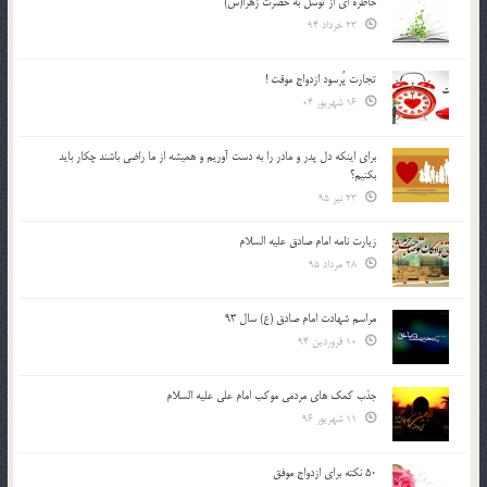
خاطره ای از توسل به حضرت زهرا(س)
23 خرداد 94
تجارت پُرسود ازدواج موقت !
16 شهریور 04
براي اينكه دل پدر و مادر را به دست آوريم و هميشه از ما راضي باشند چكار بايد
بكنيم؟
23 تیر 95
زیارت نامه امام صادق علیه السلام
28 مرداد 95
مراسم شهادت امام صادق (ع) سال 93
10 فروردین 94
جذب کمک های مردمی موکب امام علی علیه السلام
11 شهریور 96
50 نکته برای ازدواج موفق