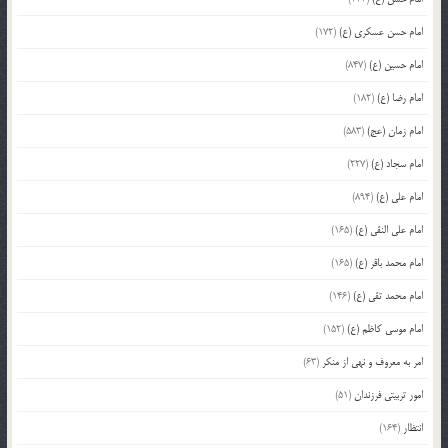
امام حسن عسکری (ع)
(172)
امام حسین (ع)
(847)
امام رضا (ع)
(182)
امام زمان (عج)
(583)
امام سجاد (ع)
(227)
امام علی (ع)
(894)
امام علی النقی (ع)
(165)
امام محمد باقر (ع)
(165)
امام محمد تقی (ع)
(146)
امام موسی کاظم (ع)
(152)
امر به معروف و نهی از منکر
(63)
امور تربیتی فرزندان
(51)
انتظار
(164)