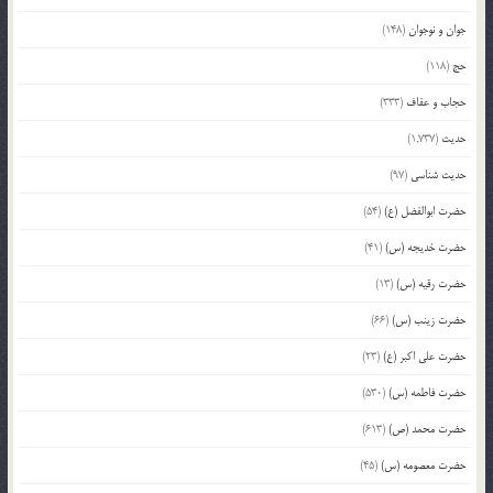
جوان و نوجوان
(148)
حج
(118)
حجاب و عفاف
(333)
حدیث
(1,737)
حدیث شناسی
(97)
حضرت ابوالفضل (ع)
(54)
حضرت خدیجه (س)
(41)
حضرت رقیه (س)
(13)
حضرت زینب (س)
(66)
حضرت علی اکبر (ع)
(23)
حضرت فاطمه (س)
(530)
حضرت محمد (ص)
(613)
حضرت معصومه (س)
(45)