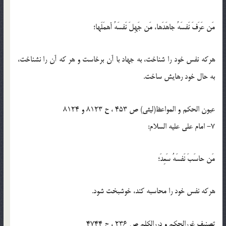
مَن عَرَفَ نَفسَهُ جاهَدَها، مَن جَهِلَ نَفسَهُ أهمَلَها؛
هركه نفس خود را شناخت، به جهاد با آن برخاست و هر كه آن را نشناخت،
به حال خود رهايش ساخت.
عیون الحکم و المواعظ(لیثی) ص 453 ، ح 8123 و 8124
7- امام على عليه السلام:
مَن حاسَبَ نَفسَهُ سَعِدَ؛
هركه نفس خود را محاسبه كند، خوشبخت شود.
تصنیف غررالحکم و دررالکلم ص 236 ، ح 4744