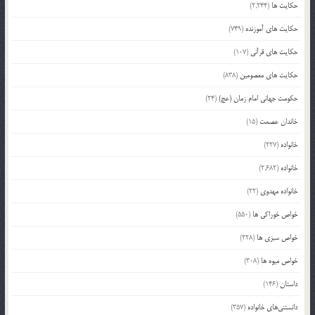
حکایت ها
(2,244)
حکایت های آموزنده
(749)
حکایت های قرآنی
(107)
حکایت های معصومین
(838)
حکومت جهانی امام زمان (عج)
(24)
خاندان عصمت
(15)
خانواده
(227)
خانواده
(2,682)
خانواده مهدوی
(22)
خواص خوراکی ها
(550)
خواص سبزی ها
(228)
خواص میوه ها
(308)
داستان
(146)
دانستنی‌های خانواده
(357)