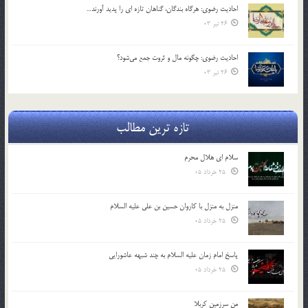
احادیث رضوی: هرگاه بندگان، گناهان تازه ای را پدید آورند…
26 تیر 03
احادیث رضوی: چگونه مال و ثروت جمع می‌شود؟
26 تیر 03
تازه ترین مطالب
سلام ای هلال محرم
25 خرداد 05
منزل به منزل با کاروان حسین بن علی علیه السلام
25 خرداد 05
پاسخ امام زمان علیه السلام به چند شبهه عاشورایی
25 خرداد 05
من سرزمین کربلا