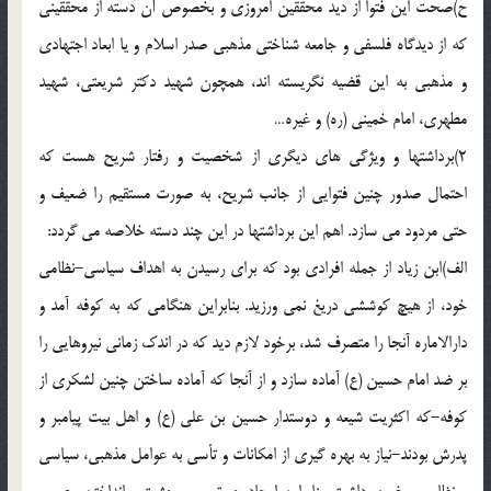
ح)صحت این فتوا از دید محققین امروزی و بخصوص آن دسته از محققینی
که از دیدگاه فلسفی و جامعه شناختی مذهبی صدر اسلام و یا ابعاد اجتهادی
و مذهبی به این قضیه نگریسته اند، همچون شهید دکتر شریعتی، شهید
مطهری، امام خمینی (ره) و غیره…
2)برداشتها و ویژگی های دیگری از شخصیت و رفتار شریح هست که
احتمال صدور چنین فتوایی از جانب شریح، به صورت مستقیم را ضعیف و
حتی مردود می سازد. اهم این برداشتها در این چند دسته خلاصه می گردد:
الف)ابن زیاد از جمله افرادی بود که برای رسیدن به اهداف سیاسی-نظامی
خود، از هیچ کوششی دریغ نمی ورزید. بنابراین هنگامی که به کوفه آمد و
دارالاماره آنجا را متصرف شد، برخود لازم دید که در اندک زمانی نیروهایی را
بر ضد امام حسین (ع) آماده سازد و از آنجا که آماده ساختن چنین لشکری از
کوفه-که اکثریت شیعه و دوستدار حسین بن علی (ع) و اهل بیت پیامبر و
پدرش بودند-نیاز به بهره گیری از امکانات و تأسی به عوامل مذهبی، سیاسی