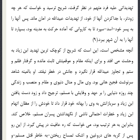
تهدیداتی علیه فرد متهم در نظر گرفت، شریح ترسید و خواست که هر چه
زودتر، با جداکردن آنها از خود، از تهدیدات عبیدالله در امان ماند. پس آنها را
به پسر خود-اسد-سپرد تا به کاروانی که آماده حرکت به مدینه بود، بسپارد تا
آنها را به آن شهر ببرد.(9)
آنچه مشخص است، این است که شریح از کوچک ترین تهدید ابن زیاد به
وحشت می افتد و برای اینکه مقام و موقعیتش ثابت مانده و گرفتار ظلم و
ستم و تجاوز عبیدالله قرار نگیرد و جانش در خطر نیفتد. او بالعینه شاهد
سرنوشت فجیع هانی بود. وی مال و منال دنیوی و مقام و منصب و زندگی
چند روزه دنیایی را بر عهد و وفایش با مسلم، ترجیح داد و زود دست یافتن
ابن زیاد و سربازانش به وی را بهانه خود قرار داد تا خودش را از مظان اتهام
ابن زیاد و خطرات احتمالی ناشی از نگهداشتن پسران مسلم، خلاص کند.
بنابراین به هر ترتیب بود، می خواست که ره عافیت در پیش گیرد. از این رو
پس از گریه های دروغین و اشک تمساح ریختن-به خاطر قتل مسلم-و