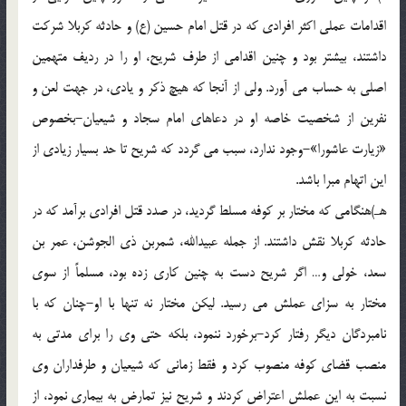
اقدامات عملی اکثر افرادی که در قتل امام حسین (ع) و حادثه کربلا شرکت
داشتند، بیشتر بود و چنین اقدامی از طرف شریح، او را در ردیف متهمین
اصلی به حساب می آورد. ولی از آنجا که هیچ ذکر و یادی، در جهت لعن و
نفرین از شخصیت خاصه او در دعاهای امام سجاد و شیعیان-بخصوص
«زیارت عاشورا»-وجود ندارد، سبب می گردد که شریح تا حد بسیار زیادی از
این اتهام مبرا باشد.
هـ)هنگامی که مختار بر کوفه مسلط گردید، در صدد قتل افرادی برآمد که در
حادثه کربلا نقش داشتند. از جمله عبیدالله، شمربن ذی الجوشن، عمر بن
سعد، خولی و… اگر شریح دست به چنین کاری زده بود، مسلماً از سوی
مختار به سزای عملش می رسید. لیکن مختار نه تنها با او-چنان که با
نامبردگان دیگر رفتار کرد-برخورد ننمود، بلکه حتی وی را برای مدتی به
منصب قضای کوفه منصوب کرد و فقط زمانی که شیعیان و طرفداران وی
نسبت به این عملش اعتراض کردند و شریح نیز تمارض به بیماری نمود، از