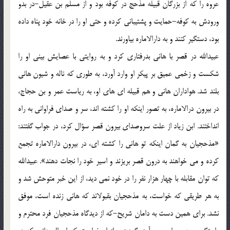
عروه را که از بزرگان قبیله مَذحج در کوفه بود و از مسلم بن عقیل-در بدو
ورودش به کوفه-حمایت و پشتیبانی کرده و حتی او را در خانه خود پناه داده
بود، دستگیر کنند و به دارالاماره بیاورند.
عبیدالله در قصر با هانی بدرفتاری کرد و به روایتی با عصایش بینی او را
شکست و زخمی عمیق بر پیکر او وارد آورد، به طوری که ناله و شیون هانی
بلند شد. هواداران هانی و هم قبیله ای های او، به ریاست عمر و بن حجاج،
در بیرون درالاماره، به تصور اینکه او را کشته اند، سر و صدای فراوانی به راه
انداختند. ابن زیاد از علت سروصدای بیرون قصر سؤال کرد، در جواب گفتند:
«مذحجیان به گمان اینکه تو هانی را کشته ای، در بیرون دارالاماره تجمع
کرده و می خواهند به درون قصر بریزند و اسیر خود را نجات دهند». عبیدالله
که توان مقابله با چهار هزار نفر را در خود نمی دید، از این خبر متوحش شد و
به هر طریقی که خواست، به مذحجیان بقبولاند که هانی زنده است، موفق
نشد. برای همین دست به دامان شریح-که از دیدگاه مذحجیان فرد محترم و