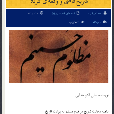
شریح قاضی و واقعه ی کربلا
خادم اهل البیت
ائمه اطهار
,
امام حسین (ع)
25 مهر 94
0 دیدگاه
3004بازدید
نویسنده: علی اکبر خدایی
دامنه دخالت شریح در قیام مسلم به روایت تاریخ