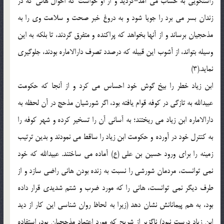
راستگویی به حساب می آمد-گردید و از او خواست که احوال هانی که در
زندان بسر می برد را جویا شود و به دروغ خبر صحت و سلامت وی را به
مذحجیان برساند و از آنها بخواهد که پراکنده و متفرق گردند، تا بلکه به این
وسیله بتواند، از آشوب این قبیله که درصدد تصرف دارالاماره بودند، جلوگیری
نماید.(3)
ابن زیاد خطر را بیخ گوش خود احساس می کرد و از آنجا که حکومت
عبیدالله به تازگی در کوفه قوام یافته بود، اگر شورشیان مذحج در آن لحظه به
دارالاماره ابن زیاد می ریختند؛ به آسانی آن را تسخیر کرده و شهر کوفه را
به کنترل خود در آورده و حکومت ابن زیاد را ساقط می نمودند و بدین ترتیب
زمینه را برای ورود حسین بن علی (ع) آماده می ساختند. عبیدالله که خود
نمی توانست، مردمان شورشی را نسبت به زنده بودن هانی راضی سازد و از
طرف دیگر نمی توانست، هانی را که مورد ضرب و شتم شدیدی قرار داده
بود، به هم پیمانانش نشان دهد (زیرا به لحاظ روان شناسی این کار از دید
ابن زیاد درست نبود) ناگزیر از شریح که مورد اعتماد مذحجیان بود، استفاده