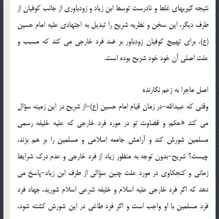
نتیجه گیریهای غلط و نادرست توسط ابن زیاد و زودباوری از جانب کوفیان از
طرف دیگر، این سخن و نظریه شریح را تبدیل به اجتهادی علیه امام حسین
(ع)، برای تهییج کوفیان زودباور بر ضد فرد خارجی می کند که مسبب و
علت اصلی آن خود خود شریح بوده است.
اصل ماجرا به زعم نگارنده
وقتی که عبیدالله-در زمان قیام امام حسین (ع)-از شریح در این زمینه سؤال
می کند «حکم و قضاوت تو در مورد فرد خارجی که علیه خلیفه رسمی
مسلمین شورش کند و آرامش جامعه اسلامی و مسلمین را بر هم بزند،
چیست؟ شریح-بدون توجه به منظور زیاد از فرد خارجی و عدم درک شرایط
زمانی و کنجکاوی در مورد علت چنین سؤالی از طرف ابن زیاد-پاسخ می
دهد که اگر فرد خارجی علیه اسلام و خلیفه شرعی اسلام شورید، جهاد فرد
فرد مسلمین با او واجب است و اگر فرد طاغی در این شورش کشته شود،