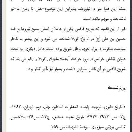
منشأ این فتوا سر در نیاوردند. بنابراین این موضوع-حتی تا زمان ما-نیز
ناشناخته و مبهم مانده است.
غیر از این قضیه که شریح قاضی یکی از عاملان اصلی بسیج نیروها بر ضد
حسین بن علی (ع) در تاریخ کربلا شناخته می شود و این بیشتر به خاطر
سیاست سکوت در برابر جبهه باطل شریح بوده است، عامل دیگری نیز تحت
عنوان «نقش خواص در بروز حوادث آینده» ماجرای کربلا را رقم می زند که
شریح قاضی در آن نقش بسزایی داشت و بسیار نیز تأثیر گذار بود.
پی‌نوشت‌ها:
1.تاریخ طبری، ترجمه پاینده، انتشارات اساطیر، چاپ دوم، تهران، 1362،
ج7، ص 2922-2923؛ تاریخ مدینه دمشق، ج23، ص26؛ ملاحسین
کاشفی بیهقی سبزواری، روضة الشهداء، ص 259.