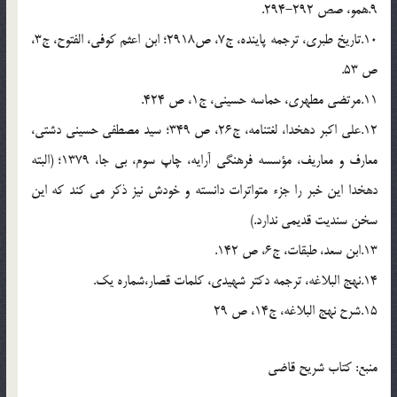
9.همو، صص 292-294.
10.تاریخ طبری، ترجمه پاینده، ج7، ص2918؛ ابن اعثم کوفی، الفتوح، ج3،
ص 53.
11.مرتضی مطهری، حماسه حسینی، ج1، ص 424.
12.علی اکبر دهخدا، لغتنامه، ج26، ص 349؛ سید مصطفی حسینی دشتی،
معارف و معاریف، مؤسسه فرهنگی آرایه، چاپ سوم، بی جا، 1379؛ (البته
دهخدا این خبر را جزء متواترات دانسته و خودش نیز ذکر می کند که این
سخن سندیت قدیمی ندارد.)
13.ابن سعد، طبقات، ج6، ص 142.
14.نهج البلاغه، ترجمه دکتر شهیدی، کلمات قصار،شماره یک.
15.شرح نهج البلاغه، ج14، ص 29
منبع: کتاب شریح قاضی