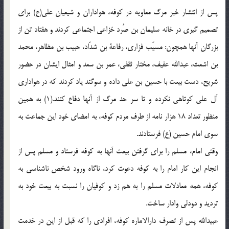
پس از انتشار خبر مرگ معاویه در کوفه، هواداران و شیعیان علی(ع) برای
تصمیم گیری در خانه سلیمان بن صُرد خزاعی اجتماعی کردند و هفتاد تن از
بزرگان آنها همچون: مسیّب فزاری، رفاعة بن شدّاد، حبیب بن مظاهر، محمد
بن اشعث، عبدالله عفیف، مختار ثقفی، عمر بن سعد و امثال ایشان در حضور
شریح، دست بیعت با حسین بن علی داده و سوگند یاد کردند که در هواداری
آل علی کوتاهی نکرده و تا سر حد مرگ از آنها دفاع کنند.(1) به همین
منظور تعداد 18 هزار نامه از طرف مردم کوفه، به امضای خود این جماعت به
سوی امام حسین (ع) فرستادند.
وقتی امام، مسلم را برای گرفتن بیعت آنها به کوفه فرستاد و مسلم پس از
انجام این کار امام را به کوفه دعوت کرد، ناگاه ورود شخص ناشناسی به
کوفه، همه معادلات مسلم را به هم زد و کوفیان را نسبت به بیعت خود به
تردید و دودلی وادار ساخت.
عبیدالله پس از تصرف دارالاماره کوفه، افرادی را که قبل از این در خدمت