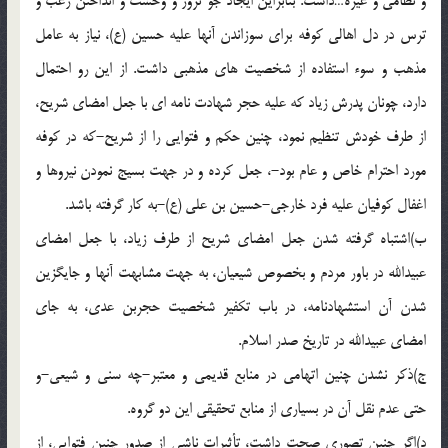
و نظامی و غیره…داشت. بنابراین ایجاد جو ترور و وحشت و انداختن رعب و
ترس در دل اهالی کوفه برای سوزاندن آنها علیه حسین (ع)، نیاز به عامل
مذهب و سوء استفاده از شخصیت های مذهبی داشت. از این رو احتمال
دارد، چونان پدرش زیاد که علیه حجر شهادت نامه ای با جعل امضای شریح،
از طرف خودش تنظیم نمود، چنین حکم و فتوایی را از شریح-که در کوفه
مورد احترام خاص و عام بود-، جعل کرده و در جهت بسیج نمودن نیروها و
اغفال کوفیان علیه فرد خارجی-حسین بن علی (ع)-به کار گرفته باشد.
ب)اشتباه گرفته شدن جعل امضای شریح از طرف زیاد، با جعل امضای
عبیدالله در باور مردم و بخصوص شیعیان، به جهت مشابهت آنها و جایگزین
شدن آن استشهادنامه، در باب تکفیر شخصیت حجربن عدی، به جای
امضای عبیدالله در تاریخ صدر اسلام.
ج)ذکر نشدن چنین اتهامی در منابع قدیمی و معتبر-چه سنی و شیعی-و
حتی عدم نقل آن در بسیاری از منابع تحقیقی این دو گروه.
د)اگر چنین تصوری صحت داشت، تأثیرات ناشی از صدور چنین فتوایی، از