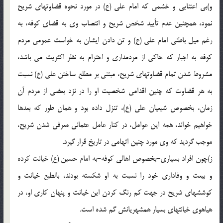
و)بی اعتنایی و خشمی که امام علی (ع) در مورد نحوه قضاوتهای شریح
نمود، همچنین عدم تأیید شخص شریح و انتصاب وی به قضای کوفه، به
رغم میل باطنی امام علی (ع) و تن دادن ایشان به خواست عمومی مردم
کوفه به اجبار که حاکی از مردمداری و احترام به نظر اکثریت می باشد،
مشروط شدن تمام قضاوتهای شریح، مبتنی بر مطلع ساختن علی (ع) نسبت
به هر قضاوت که چنین اقدامی شخصیت او را در نزد بعضی از مردم آن
زمان، بخصوص شیعیان علی (ع)، تنزل داده بود و همان طور که بعدها
خواهیم خواند، همه این عوامل، در کنار عامل عثمانی معرفی شدن شریح،
موجب گردید که وی مورد چنین اتهامی در تاریخ قرار گیرد.
ز)چون افراد بسیاری-بخصوص اهالی کوفه-به امام حسین (ع) خیانت کرده
و بیعت و وفاداری خود را نسبت به او شکسته بودند، بالطبع خیانت و
کوششهای شریح در جهت کم رنگ کردن این خیانت و پنهان کاری او، در
هیاهوی خیانتهای بسیار همشهریانش گم شده است.