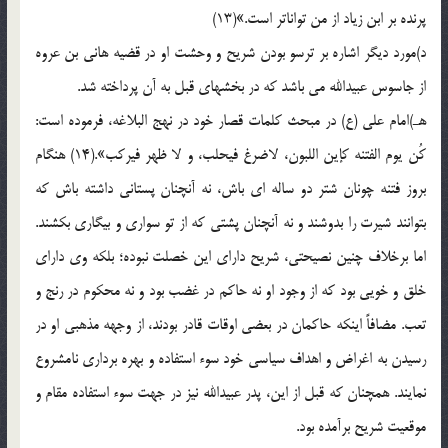
پرنده بر ابن زیاد از من تواناتر است.»(13)
د)مورد دیگر اشاره بر ترسو بودن شریح و وحشت او در قضیه هانی بن عروه
از جاسوس عبیدالله می باشد که در بخشهای قبل به آن پرداخته شد.
هـ)امام علی (ع) در مبحث کلمات قصار خود در نهج البلاغه، فرموده است:
کُن یوم الفتنه کإین اللبون، لاضرغ فیحلب، و لا ظهر فیرکب».(14) هنگام
بروز فتنه چونان شتر دو ساله ای باش، نه آنچنان پستانی داشته باش که
بتوانند شیرت را بدوشند و نه آنچنان پشتی که از تو سواری و بیگاری بکشند.
اما برخلاف چنین نصیحتی، شریح دارای این خصلت نبوده؛ بلکه وی دارای
خلق و خویی بود که از وجود او نه حاکم در غضب بود و نه محکوم در رنج و
تعب. مضافاً اینکه حاکمان در بعضی اوقات قادر بودند، از وجهه مذهبی او در
رسیدن به اغراض و اهداف سیاسی خود سوء استفاده و بهره برداری نامشروع
نمایند. همچنان که قبل از این، پدر عبیدالله نیز در جهت سوء استفاده مقام و
موقعیت شریح برآمده بود.