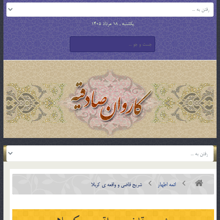
یکشنبه , 18 مرداد 1405
ائمه اطهار
شریح قاضی و واقعه ی کربلا