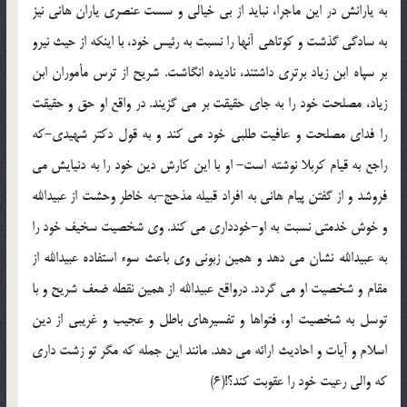
به یارانش در این ماجرا، نباید از بی خیالی و سست عنصری یاران هانی نیز
به سادگی گذشت و کوتاهی آنها را نسبت به رئیس خود، با اینکه از حیث نیرو
بر سپاه ابن زیاد برتری داشتند، نادیده انگاشت. شریح از ترس مأموران ابن
زیاد، مصلحت خود را به جای حقیقت بر می گزیند. در واقع او حق و حقیقت
را فدای مصلحت و عافیت طلبی خود می کند و به قول دکتر شهیدی-که
راجع به قیام کربلا نوشته است- او با این کارش دین خود را به دنیایش می
فروشد و از گفتن پیام هانی به افراد قبیله مذحج-به خاطر وحشت از عبیدالله
و خوش خدمتی نسبت به او-خودداری می کند. وی شخصیت سخیف خود را
به عبیدالله نشان می دهد و همین زبونی وی باعث سوء استفاده عبیدالله از
مقام و شخصیت او می گردد. درواقع عبیدالله از همین نقطه ضعف شریح و با
توسل به شخصیت او، فتواها و تفسیرهای باطل و عجیب و غریبی از دین
اسلام و آیات و احادیث ارائه می دهد. مانند این جمله که مگر تو زشت داری
که والی رعیت خود را عقوبت کند؟!(6)