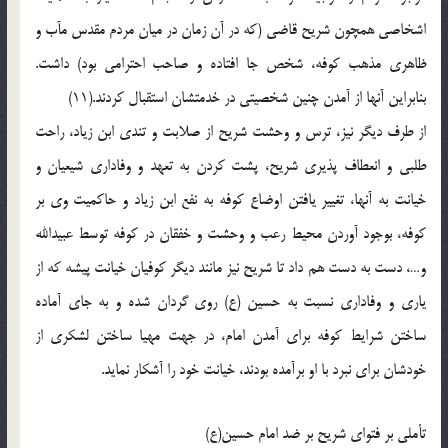
اشخاصی همچون شریح قاضی (که در آن زمان در میان مردم مقدس مآب و
ظاهری مذهب کوفه، شخص جا افتاده و صاحب احترامی بود) داشت.
بنابراین آنها از آمدن چنین شخصیتی در خدمتشان استقبال کردند.(11)
از طرف دیگر نیز، ترس و وحشت شریح از صلابت و تندی ابن زیاد، راحت
طلبی و انعطاف پذیری شریح، پشت کردن به تعهد و وفاداری شیعیان و
خیانت به آنها، تغییر یافتن اوضاع کوفه به نفع ابن زیاد و حاکمیت وی بر
کوفه، بوجود آوردن محیط رعب و وحشت و خفقان در کوفه توسط عبیدالله
و…، دست به دست هم داد تا شریح نیز مانند دیگر کوفیان خیانت پیشه که از
یاری و وفاداری نسبت به حسین (ع) روی گردان شده و به جای آماده
ساختن شرایط کوفه برای آمدن امام، در جهت مهیا ساختن لشکری از
خودشان برای نبرد با او برآمده بودند، خیانت خود را آشکار نماید.
تأملی بر فتوای شریح بر ضد امام حسین(ع)