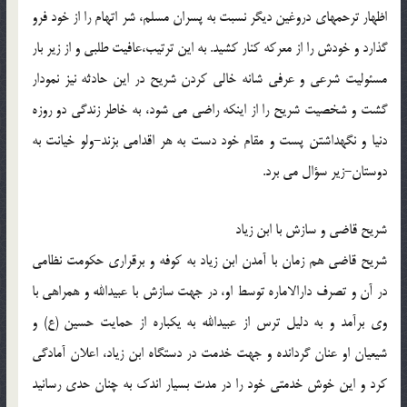
اظهار ترحمهای دروغین دیگر نسبت به پسران مسلم، شر اتهام را از خود فرو
گذارد و خودش را از معرکه کنار کشید. به این ترتیب،عافیت طلبی و از زیر بار
مسئولیت شرعی و عرفی شانه خالی کردن شریح در این حادثه نیز نمودار
گشت و شخصیت شریح را از اینکه راضی می شود، به خاطر زندگی دو روزه
دنیا و نگهداشتن پست و مقام خود دست به هر اقدامی بزند-ولو خیانت به
دوستان-زیر سؤال می برد.
شریح قاضی و سازش با ابن زیاد
شریح قاضی هم زمان با آمدن ابن زیاد به کوفه و برقراری حکومت نظامی
در آن و تصرف دارالاماره توسط او، در جهت سازش با عبیدالله و همراهی با
وی برآمد و به دلیل ترس از عبیدالله به یکباره از حمایت حسین (ع) و
شیعیان او عنان گردانده و جهت خدمت در دستگاه ابن زیاد، اعلان آمادگی
کرد و این خوش خدمتی خود را در مدت بسیار اندک به چنان حدی رسانید