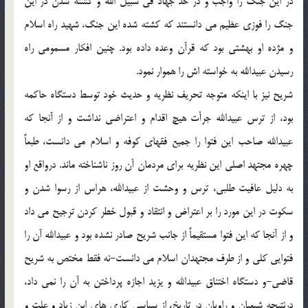
در این جنگ را واجب و در حد جهاد فی سبیل الله و کشته شدن در این
جنگ را فوزی عظیم می دانستند که کشته شده این جنگ، شهید راه اسلام
و مژده او بهشتی بود که قرآن وعده داده بود. چنین افکار مسمومی راه
رسیدن عبیدالله به خواسته اش را هموار نمود.
شریح نیز با اینکه متوجه تحریف نظریه و حدیث خود توسط دستگاه حاکمه
بود، از ترس عبیدالله جرأت هیچ اقدام و اعتراضی نداشت و از آنجا که
عبیدالله صاحب این فتوا را جمیع فقهای کوفه و اسلام می دانست، طبعاً
چهره مجتهد اصلی این نظریه برای مردمان آن روز ناشناخته ماند. درواقع او
به دلیل عافیت طلبی، ترس و وحشت از عبیدالله، هراس از رسوا شدن و
سکوت در این مورد را بر اعتراض و انتقاد و قبول خطر کردن ترجیح می داد
و از آنجا که این فتوا مستقیماً از جانب شریح صادر نشده بود و عبیدالله آن را
فتوایی کلی و از طرف مجتهدان اسلام می دانست-نه فقط مختص به شریح
قاضی-و دستگاه اختناق عبیدالله و یزید اجازه پرداختن به آن را نمی داد،
درنتیجه شیعیان و راویان در تاریخ، از سیاسی کاری های ابن زیاد و علت و