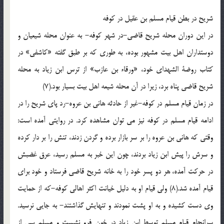
شریح در بطن قیام مسلم بن عقیل در کوفه
در این دوران محله شریح قاضی-در شهر کوفه- به عنوان محله شیعیان و
دوستداران اهل بیت مشهور بوده، به طوری که بر طبق گفته «کاشفی» در
کتاب روضة الشهدای خود، «ورقاء بن عازب» از ترس ابن زیاد به محله
شریح قاضی پناه برد، زیرا در آن محله شیعه اهل بیت بسیار بود.(7)
در زمان قیام مسلم در کوفه-غیر از حادثه هانی بن عروه-رد پای شریح را در
ادامه قیام مسلم در کوفه نیز می توان مشاهده کرد. در روایتی آمده است:
وقتی که هانی بن عروه را بر سر بازار برده و گردن زدند، تنش را بر دار کرده
و سرش را پیش ابن زیاد بردند، چون این خبر به مسلم رسید، عرق غضبش
در حرکت آمده، هر دو پسر خود را به خانه شریح قاضی فرستاد و خود برای
قیام آمده شد.(8) ولی قیام او به دلیل خیانت اکثر اهالی کوفه-که از حمایت
وی دست کشیده و به او پشت نمودند و تنهایش گذاشتند- به جایی نرسید.
سرانجام قیام مسلم توسط ابن زیاد در خون فرو نشست و مسلم پس از