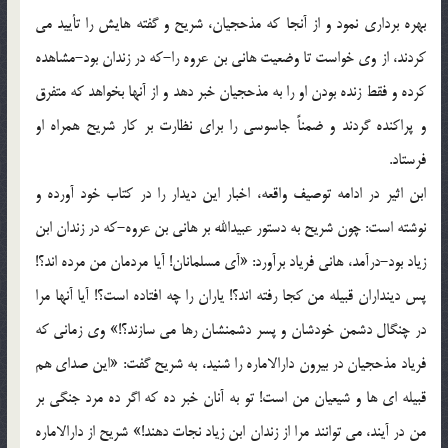
بهره برداری نمود و از آنجا که مذحجیان، شریح و گفته هایش را تأیید می
کردند، از وی خواست تا وضعیت هانی بن عروه را-که در زندان بود-مشاهده
کرده و فقط زنده بودن او را به مذحجیان خبر دهد و از آنها بخواهد که متفرق
و پراکنده گردند و ضمناً جاسوسی را برای نظارت بر کار شریح همراه او
فرستاد.
ابن اثیر در ادامه توصیف واقعه، اخبار این دیدار را در کتاب خود آورده و
نوشته است: چون شریح به دستور عبیدالله بر هانی بن عروه-که در زندان ابن
زیاد بود-درآمد، هانی فریاد برآورد: «آی مسلمانان! آیا مردمان من مرده اند؟!
پس دینداران قبیله من کجا رفته اند؟! یاران را چه افتاده است؟! آیا آنها مرا
در چنگال دشمن خودشان و پسر دشمنشان رها می سازند؟!» وی زمانی که
فریاد مذحجیان در بیرون دارالاماره را شنید، به شریح گفت: «این صدای هم
قبیله ای ها و شیعیان من است! تو به آنان خبر ده که اگر ده مرد جنگی بر
من در آیند، می توانند مرا از زندان ابن زیاد نجات دهند!» شریح از دارالاماره