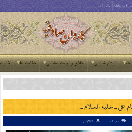
ان کاروان صادقیه
تماس با ما
یث
اسلام شناسی
اخلاق و تربیت اسلامی
حکایت ها
خانواده
م علی ـ علیه السلام ـ
0 دیدگاه
2668بازدید