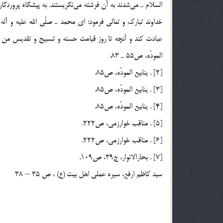
السلام ـ می‌شدند به آن فرشته می‌نگریستند. به پیشگاه پروردگ
خداوند تبارك و تعالی فرمود: ای محمد ـ صلّی الله علیه و آله
المودّه، ص55 ـ 83.
[2] . ینابیع المودّه، ص85.
[3] . ینابیع المودّه، ص85.
[4] . ینابیع المودّه، ص85.
[5] . مناقب خوارزمی، ص222.
[6] . مناقب خوارزمی، ص222.
[7] . بحارالانوار، ج39، ص109.
سيد كاظم ارفع، سيره عملي اهل بيت (ع) ، ص 35 – 38