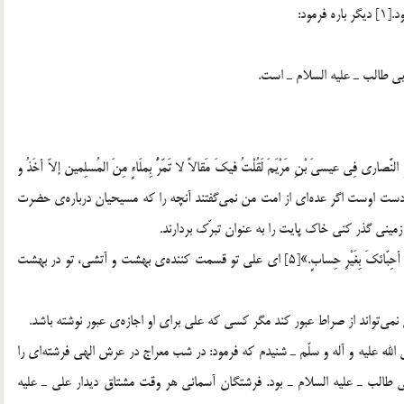
مود:
 طالب ـ علیه السلام ـ است.
لنَّصاری فِی عیسیَ بْنِ مَرْیَمَ لَقُلْتُ فیكَ مَقالاً لا تَمّرُّ بِملَاءٍ مِنَ المُسلِمین إلاّ أخَذُ و
بَرَكَهِ.»[4] به آن خدایی كه جانم در دست اوست اگر عده‌ای از امت من نمی‌گفتند آنچه را كه مسیحیان درباره‌ی حضرت
 زمینی گذر كنی خاك پایت را به عنوان تبرّك بردارند.
«یا عَلِیّ إنَّكَ قَسیمُ الجنَّهِ وَ النّارِ، اَنْتَ تَقْرَعُ باب الجنَّهِ وَ تَدْخُلُها أحِبّائكَ بِغَیْرِ حِسابٍ.»[5] ای علی تو قسمت كننده‌ی بهشت و آتشی، تو در بهشت
 الله علیه و آله و سلّم ـ شنیدم كه فرمود: در شب معراج در عرش الهی فرشته‌ای را
ی طالب ـ علیه السلام ـ بود. فرشتگان آسمانی هر وقت مشتاق دیدار علی ـ علیه