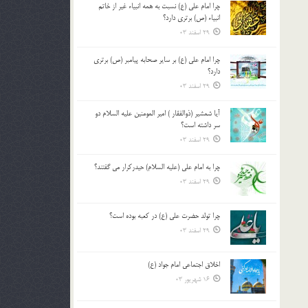
چرا امام علی (ع) نسبت به همه انبیاء غیر از خاتم
بالا
انبیاء (ص) برتری دارد؟
و
29 اسفند 03
پایین
استفاده
چرا امام علی (ع) بر سایر صحابه پیامبر (ص) برتری
کنید.
دارد؟
29 اسفند 03
آیا شمشیر (ذوالفقار ) امیر المومنین علیه السلام دو
سر داشته است؟
29 اسفند 03
چرا به امام علی (علیه السلام) حیدرکرار می گفتند؟
29 اسفند 03
چرا تولد حضرت علی (ع) در کعبه بوده است؟
29 اسفند 03
اخلاق اجتماعی امام جواد (ع)
16 شهریور 03