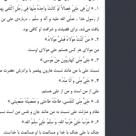
1ـ « اِنَّ فِی عَلِیٍّ خِصالاً لَوْ كانَتْ واحِدَهٌ مِنْها فِی رَجُلٍ اِكْتَفی بِها فَضْلاً وَ شَرَفاً.»
از رسول خدا ـ صلّی الله علیه و آله و سلّم ـ درباره‌ی علی ب
یافت می‌شد، برای فضیلت و شرافت او كافی بود.
2ـ « مَنْ كُنْتُ مَوْلاهُ فَعِلیٌّ مَوْلاهُ.»
من مولای هر كس هستم علی مولای اوست.
3ـ « عِلیٌّ مِنّیِ كَهاروُون مِنْ مُوسی.»
نسبت علی با من مانند نسبت هارون پیغمبر با برادرش حضرت 
4ـ « عَلِیٌّ مِنّی وَ اَنَا مِنْهُ.»
علی از من است و من از علی هستم.
5ـ « عَلِیٌّ مِنّی كَنَفْسی، طاعَتُهُ طاعَتی وَ مَعْصِیَتُهُ مَعْصِیَتی.»
مقام و منزلت علی نسبت به من مانند جان و نفس من است نسبت 
6ـ « حَرْبُ عَلِیٍّ حَرْبُ اللهِ، وَ سِلْمُ عَلِیٍّ سِلْمُ الله.»
جنگ با علی جنگ با خدا و مسالمت با او مسالمت با خداست.