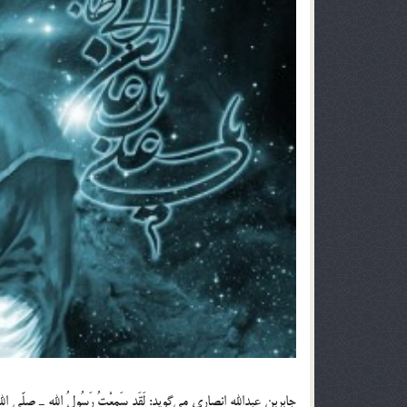
جابربن عبدالله انصاری می‌گوید: لَقَد سَمِعْتُ رَسُولُ اللهِ ـ صلّی الله