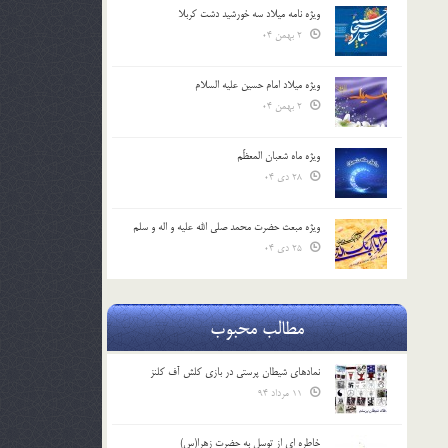
ویژه نامه میلاد سه خورشید دشت کربلا
2 بهمن 04
ویژه میلاد امام حسین علیه السلام
2 بهمن 04
ویژه ماه شعبان المعظّم
28 دی 04
ویژه مبعث حضرت محمد صلی الله علیه و اله و سلم
25 دی 04
مطالب محبوب
نمادهای شیطان پرستی در بازی کلش آف کلنز
11 مرداد 94
خاطره ای از توسل به حضرت زهرا(س)