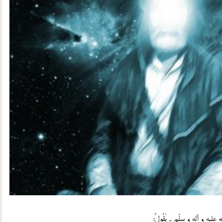
 علیه و آله و سلّم ـ یَقُولُ: