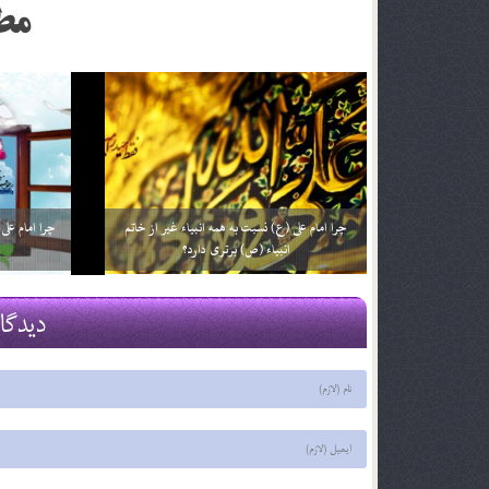
مط
چرا به امام علی (علیه السلام) حیدرکرار می گفتند؟
چرا تولد حضر
29 اسفند 03
29 اسفند 03
دیدگا