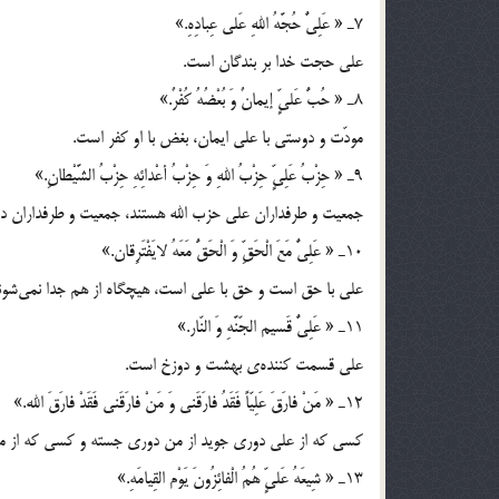
7ـ « عَلِیٌّ حُجَّهُ اللهِ عَلی عِبادِهِ.»
علی حجت خدا بر بندگان است.
8ـ « حُبُّ عَلیٍّ إیمانٌ وَ بُعْضُهُ كُفْرٌ.»
مودّت و دوستی با علی ایمان، بغض با او كفر است.
9ـ « حِزْبُ عَلِیٍّ حِزْبُ اللهِ وَ حِزْبُ أعْدائِهِ حِزْبُ الشَّیْطانِ.»
جمعیت و طرفداران علی حزب الله هستند، جمعیت و طرفداران د
10ـ « عَلِیٌّ مَعَ الْحَقِّ وَ الْحَقُّ مَعَهُ لایَفْتَرِقان.»
علی با حق است و حق با علی است، هیچگاه از هم جدا نمی‌شون
11ـ « عَلِیٌّ قَسیم الجّنَّهِ وَ النّار.»
علی قسمت كننده‌ی بهشت و دوزخ است.
12ـ « مَنْ فارَقَ عَلِیّاً فَقَدُ فارَقَنی وَ مَنْ فارَقَنی فَقَدْ فارَقَ الله.»
كسی كه از علی دوری جوید از من دوری جسته و كسی كه از م
13ـ « شِیعَهُ عَلیٍّ هُمُ الْفائِزُونَ یَوْم القِیامَهِ.»