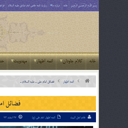
بِسْمِ اللَّـهِ الرَّحْمَـٰنِ الرَّحِيمِ
خانه
درباره ما
زیارت نامه خاص امام صادق علیه السلام
فراخو
خانه
کلام جاودان
ائمه اطهار
مهدویت
حد
ائمه اطهار
فضائل امام علی ـ علیه السلام ـ
فضائل اما
خادم اهل البیت
ائمه اطهار
,
امام علی (ع)
27 اسفند 93