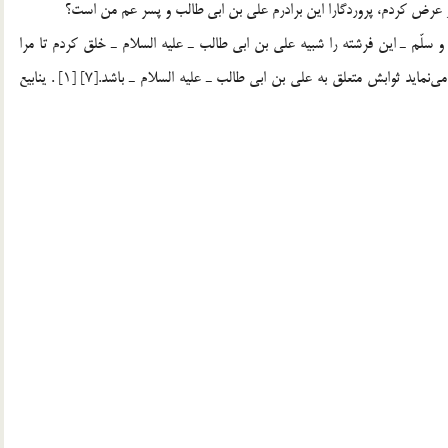
ار عرض كردم، پروردگارا این برادرم علی بن ابی طالب و پسر عم من است؟
 و سلّم ـ این فرشته را شبیه علی بن ابی طالب ـ علیه السلام ـ خلق كردم تا مرا
عبادت كند و آنچه تا روز قیامت حسنه و تسبیح و تقدیس من می‌نماید ثوابش متعلق به علی بن ابی طالب ـ علیه السلام ـ باشد.[7] [1] . ینابیع