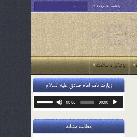
پنجشنبه , 15 مرداد 1405
پزشکی و سلامت
زیارت نامه امام صادق علیه السلام
پخش‌کننده
برای
00:00
00:00
صوت
افزایش
یا
کاهش
صدا
مطالب مشابه
از
کلیدهای