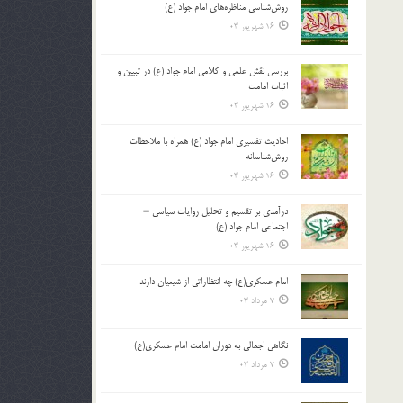
روش‌شناسی مناظره‌های امام جواد (ع)
16 شهریور 03
بررسی نقش علمی و کلامی امام جواد (ع) در تبیین و
اثبات امامت
16 شهریور 03
احادیث تفسیری امام جواد (ع) همراه با ملاحظات
روش‌شناسانه
16 شهریور 03
درآمدی بر تقسیم و تحلیل روایات سیاسی –
اجتماعی امام جواد (ع)
16 شهریور 03
امام عسکری(ع) چه انتظاراتی از شیعیان دارند
7 مرداد 03
نگاهی اجمالی به دوران امامت امام عسکری(ع)
7 مرداد 03