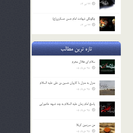
22 تیر 03
چگونگی شهادت امام حسن عسکری(ع)
22 تیر 03
تازه ترین مطالب
سلام ای هلال محرم
25 خرداد 05
منزل به منزل با کاروان حسین بن علی علیه السلام
25 خرداد 05
پاسخ امام زمان علیه السلام به چند شبهه عاشورایی
25 خرداد 05
من سرزمین کربلا
25 خرداد 05