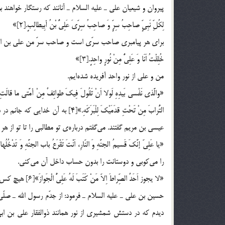
پیروان و شیعیان علی ـ علیه السلام ـ آنانند كه رستگار خواهند بود.[1] دیگر باره فر
لِكُلِّ نَبِیٍّ صاحِبُ سِرٍّ وَ صاحِبُ سِرِِّیَ عَلِیُّ بْنُ أبِیطالِبٍ.[2]»
برای هر پیامبری صاحب سرّی است و صاحب سرّ من علی بن ابی
خُلِقْتُ اَنَا وَ عَلِیٌّ مِنْ نُورٍ واحِدٍ.[3]»
من و علی از نور واحد آفریده شده‌ایم.
«والَّذی نَفْسی بَیدِهِ لَولا اَنْ تَقُولَ فِیكَ طوائِفٌ مِنْ أمَّتی ما قالَتِ ا
التُّرابَ مِنْ تَحْتِ قدَمَیْكَ لِلْ
عیسی بن مریم گفتند. می‌گفتم درباره‌ی تو مطالبی را تا تو از هر
را می‌كوبی و دوستانت را بدون حساب داخل آن می‌كنی.
«لا یجوز اَحَدٌ الصِّراطَ اِلاّ مَنْ كَتَبَ لَهُ عَلِیٌّ الْجَوازَ»[6] هیچ كس نمی‌تواند از صراط عبور كند مگر كسی كه علی برای او اجازه‌ی عبور نوشته باشد.
حسین بن علی ـ علیه السلام ـ فرمود: از جدّم رسول الله ـ صلّی
دیدم كه در دستش شمشیری از نور همانند ذوالفقار علی بن اب