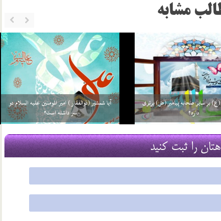
الب مشابه
ت علی (ع) در کعبه بوده است؟
اخلاق اجتماعی امام جواد (ع)
16 شهریور 03
هتان را ثبت کنید