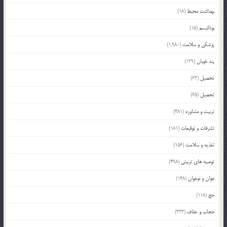
بهداشت محیط
(18)
بودائیسم
(15)
پزشکی و سلامت
(1,980)
پند خوبان
(129)
تحصیل
(62)
تحصیل
(65)
تربیت و مشاوره
(481)
تشرفات و توقیعات
(181)
تغذیه و سلامت
(156)
توصیه های تربیتی
(498)
جوان و نوجوان
(148)
حج
(118)
حجاب و عفاف
(333)