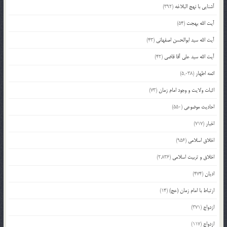
آشنایی با نهج البلاغه
(392)
آیت الله بهجت
(54)
آیت الله سید ابوالحسن اصفهانی
(43)
آیت الله سید علی آقا قاضی
(42)
ائمه اطهار
(5,038)
اثبات ولایت و وجود امام زمان
(73)
احادیث موضوعی
(550)
اخبار
(717)
اخلاق اسلامی
(956)
اخلاق و تربیت اسلامی
(2,836)
ادیان
(474)
ارتباط با امام زمان (عج)
(14)
ازدواج
(371)
ازدواج
(117)