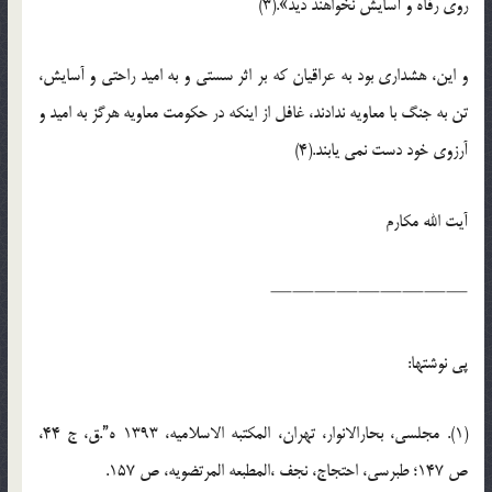
روى رفاه و آسایش نخواهند دید».(3)
و این، هشدارى بود به عراقیان که بر اثر سستى و به امید راحتى و آسایش،
تن به جنگ با معاویه ندادند، غافل از اینکه در حکومت معاویه هرگز به امید و
آرزوى خود دست نمى ‏یابند.(4)
آیت الله مکارم
—————————
پی نوشتها:
(1). مجلسى، بحارالانوار، تهران، المکتبه الاسلامیه، 1393 ه”.ق، ج 44،
ص 147؛ طبرسى، احتجاج، نجف ،المطبعه المرتضویه، ص 157.