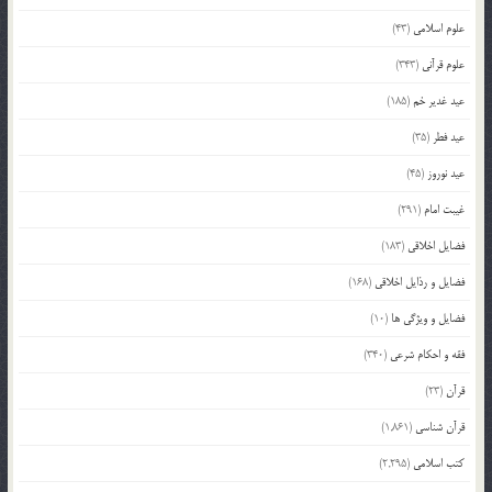
علوم اسلامی
(43)
علوم قرآنی
(343)
عید غدیر خم
(185)
عید فطر
(35)
عید نوروز
(45)
غیبت امام
(291)
فضایل اخلاقی
(183)
فضایل و رذایل اخلاقی
(168)
فضایل و ویژگی ها
(10)
فقه و احکام شرعی
(340)
قرآن
(23)
قرآن شناسی
(1,861)
کتب اسلامی
(2,295)