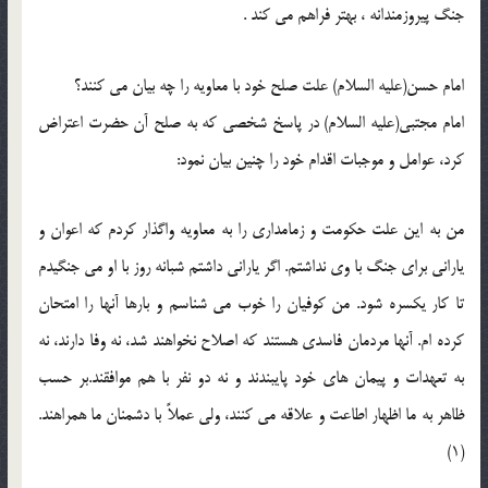
جنگ پيروزمندانه ، بهتر فراهم مى كند .
امام حسن(علیه السلام) علت صلح خود با معاویه را چه بیان می کنند؟
امام مجتبى(علیه السلام) در پاسخ شخصى که به صلح آن حضرت اعتراض
کرد، عوامل و موجبات اقدام خود را چنین بیان نمود:
من به این علت حکومت و زمامدارى را به معاویه واگذار کردم که اعوان و
یارانى براى جنگ با وى نداشتم. اگر یارانى داشتم شبانه روز با او مى‏ جنگیدم
تا کار یکسره شود. من کوفیان را خوب مى ‏شناسم و بارها آنها را امتحان
کرده ‏ام. آنها مردمان فاسدى هستند که اصلاح نخواهند شد، نه وفا دارند، نه
به تعهدات و پیمان هاى خود پایبندند و نه دو نفر با هم موافقند.بر حسب
ظاهر به ما اظهار اطاعت و علاقه مى‏ کنند، ولى عملاً با دشمنان ما همراهند.
(1)