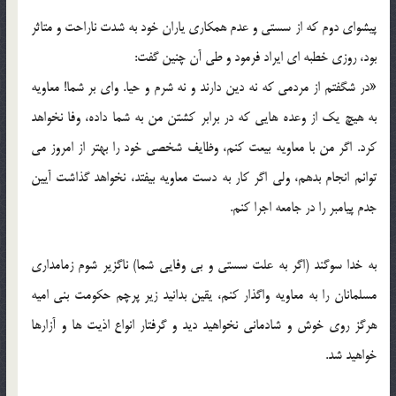
پیشواى دوم که از سستى و عدم همکارى یاران خود به شدت ناراحت و متاثر
بود، روزى خطبه‏ اى ایراد فرمود و طى آن چنین گفت:
«در شگفتم از مردمى که نه دین دارند و نه شرم و حیا. واى بر شما! معاویه
به هیچ یک از وعده‏ هایى که در برابر کشتن من به شما داده، وفا نخواهد
کرد. اگر من با معاویه بیعت کنم، وظایف شخصى خود را بهتر از امروز مى
توانم انجام بدهم، ولى اگر کار به دست معاویه بیفتد، نخواهد گذاشت آیین
جدم پیامبر را در جامعه اجرا کنم.
به خدا سوگند (اگر به علت سستى و بی وفایى شما) ناگزیر شوم زمامدارى
مسلمانان را به معاویه واگذار کنم، یقین بدانید زیر پرچم حکومت بنى امیه
هرگز روى خوش و شادمانى نخواهید دید و گرفتار انواع اذیت ها و آزارها
خواهید شد.