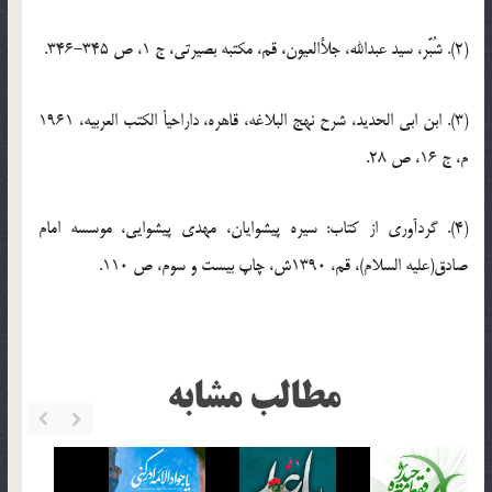
(2). شُبَّر، سید عبدالله، جلأالعیون، قم، مکتبه بصیرتى، ج 1، ص 345-346.
(3). ابن ابى الحدید، شرح نهج البلاغه، قاهره، داراحیأ الکتب العربیه، 1961
م، ج 16، ص 28.
(4). گردآوری از کتاب: سیره پیشوایان، مهدی پیشوایی، موسسه امام
صادق(علیه السلام)، قم، 1390ش، چاپ بیست و سوم، ص 110.
مطالب مشابه