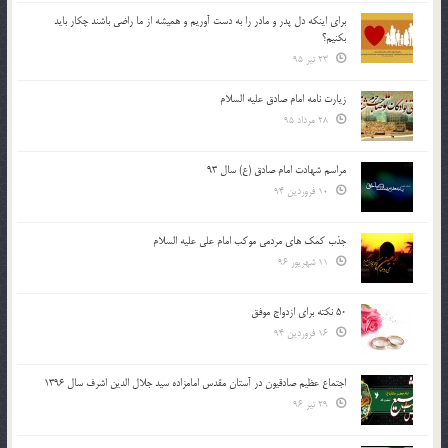
براي اينكه دل پدر و مادر را به دست آوريم و هميشه از ما راضي باشند چكار بايد
بكنيم؟
23 تیر 95
زیارت نامه امام صادق علیه السلام
28 مرداد 95
مراسم شهادت امام صادق (ع) سال 93
10 فروردین 94
جذب کمک های مردمی موکب امام علی علیه السلام
11 شهریور 96
50 نکته برای ازدواج موفق
16 فروردین 94
اجتماع عظیم صادقیون در آستان مقدس امامزاده سید جلال الدین اشرف سال 1396
29 تیر 96