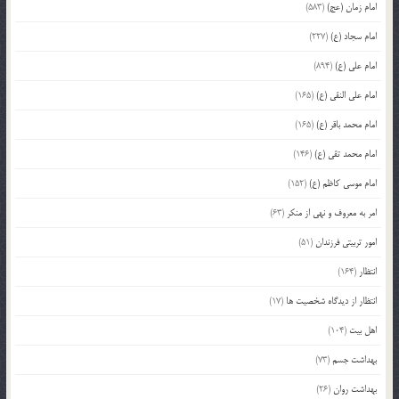
امام زمان (عج)
(583)
امام سجاد (ع)
(227)
امام علی (ع)
(894)
امام علی النقی (ع)
(165)
امام محمد باقر (ع)
(165)
امام محمد تقی (ع)
(146)
امام موسی کاظم (ع)
(152)
امر به معروف و نهی از منکر
(63)
امور تربیتی فرزندان
(51)
انتظار
(164)
انتظار از دیدگاه شخصیت ها
(17)
اهل بیت
(104)
بهداشت جسم
(73)
بهداشت روان
(26)