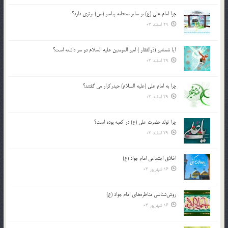
چرا امام علی (ع) بر سایر صحابه پیامبر (ص) برتری دارد؟
29 اسفند 03
آیا شمشیر (ذوالفقار ) امیر المومنین علیه السلام دو سر داشته است؟
29 اسفند 03
چرا به امام علی (علیه السلام) حیدرکرار می گفتند؟
29 اسفند 03
چرا تولد حضرت علی (ع) در کعبه بوده است؟
29 اسفند 03
اخلاق اجتماعی امام جواد (ع)
16 شهریور 03
روش‌شناسی مناظره‌های امام جواد (ع)
16 شهریور 03