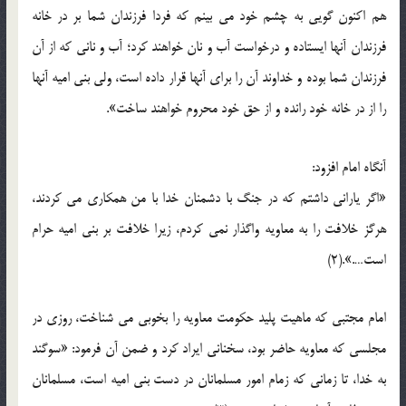
هم اکنون گویى به چشم خود مى‏ بینم که فردا فرزندان شما بر در خانه
فرزندان آنها ایستاده و درخواست آب و نان خواهند کرد؛ آب و نانى که از آن
فرزندان شما بوده و خداوند آن را براى آنها قرار داده است، ولى بنى امیه آنها
را از در خانه خود رانده و از حق خود محروم خواهند ساخت».
آنگاه امام افزود:
«اگر یارانى داشتم که در جنگ با دشمنان خدا با من همکارى مى‏ کردند،
هرگز خلافت را به معاویه واگذار نمى‏ کردم، زیرا خلافت بر بنى امیه حرام
است….».(2)
امام مجتبى که ماهیت پلید حکومت معاویه را بخوبى مى‏ شناخت، روزى در
مجلسى که معاویه حاضر بود، سخنانى ایراد کرد و ضمن آن فرمود: «سوگند
به خدا، تا زمانى که زمام امور مسلمانان در دست بنى امیه است، مسلمانان