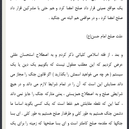
يك مواقع معينى قرار داد صلح امضا كرد و هم حتى با مشركين قرار داد
صلح امضا كرد ، و در مواقعى هم البته مى جنگيد .
علت صلح امام حسن(ع)
و بعد ، از فقه اسلامى كلياتى ذكر كردم و به اصطلاح استحسان عقلى
عرض كرديم كه اين مطلب معقول نيست كه بگوييم يك دين يا يك
سيستم ( هر چه مى خواهيد اسمش را بگذاريد ) اگر قانون جنگ را مجاز مى
داند معنايش اين است كه آن را در تمام شرايط لازم مى داند و در هيچ
شرايطى صلح و به اصطلاح همزيستى ، يعنى متاركه جنگ را جايز نمى داند
، كما اين كه نقطه مقابلش هم غلط است كه يك كسى بگويد اساسا ما
دشمن جنگ هستيم به طور كلى و طرفدار صلح هستيم به طور كلى . اى بسا
جنگها كه مقدمه صلحِ كاملتر است و اى بسا صلحها كه زمينه را براى يك