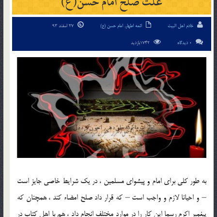
علت صلح امام حسن(ع)
خادم اهل البیت
ائمه اطهار
,
امام حسن (ع)
27 اسفند 93
0 دیدگاه
1742بازدید
به طور كلى براى امام و پيشواى مسلمين ، در يك شرايط خاصى جايز است
– و احيانا لازم و واجب است – كه قرار داد صلح امضاء كند ، همچنان كه
پيغمبر اكرم رسما اين كار را در موارد مختلف انجام داد ، هم با اهل كتاب در