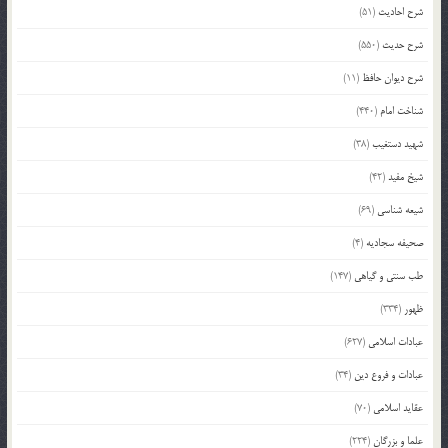
شرح احادیث
(51)
شرح حدیث
(550)
شرح دیوان حافظ
(11)
شناخت امام
(440)
شهید دستغیب
(38)
شیخ مفید
(42)
شیعه شناسی
(69)
صحیفه سجادیه
(4)
طب سنتی و گیاهی
(147)
ظهور
(334)
عبادات اسلامی
(627)
عبادات و فروع دین
(34)
عقاید اسلامی
(70)
علما و بزرگان
(224)