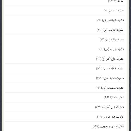
حدیث
(1,737)
حدیث شناسی
(97)
حضرت ابوالفضل (ع)
(54)
حضرت خدیجه (س)
(41)
حضرت رقیه (س)
(13)
حضرت زینب (س)
(66)
حضرت علی اکبر (ع)
(23)
حضرت فاطمه (س)
(530)
حضرت محمد (ص)
(613)
حضرت معصومه (س)
(45)
حکایت ها
(2,244)
حکایت های آموزنده
(749)
حکایت های قرآنی
(107)
حکایت های معصومین
(838)