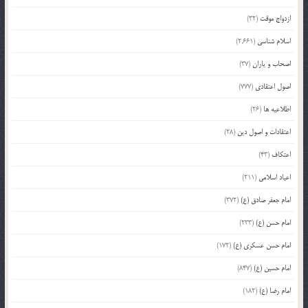
ازدواج موقت
(32)
اسلام شناسی
(2,661)
اصحاب و یاران
(37)
اصول اعتقادی
(777)
اطلاعیه ها
(26)
اعتقادات و اصول دین
(28)
اعتکاف
(43)
اعیاد اسلامی
(211)
امام جعفر صادق (ع)
(372)
امام حسن (ع)
(233)
امام حسن عسکری (ع)
(172)
امام حسین (ع)
(847)
امام رضا (ع)
(182)