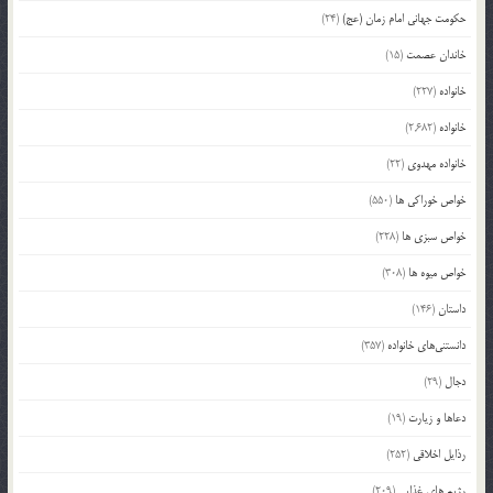
حکومت جهانی امام زمان (عج)
(24)
خاندان عصمت
(15)
خانواده
(227)
خانواده
(2,682)
خانواده مهدوی
(22)
خواص خوراکی ها
(550)
خواص سبزی ها
(228)
خواص میوه ها
(308)
داستان
(146)
دانستنی‌های خانواده
(357)
دجال
(29)
دعاها و زیارت
(19)
رذایل اخلاقی
(252)
رژیم های غذایی
(209)