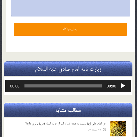
زیارت نامه امام صادق علیه السلام
پخش‌کننده
00:00
00:00
صوت
مطالب مشابه
چرا امام علی (ع) نسبت به همه انبیاء غیر از خاتم انبیاء (ص) برتری دارد؟
29 اسفند 03