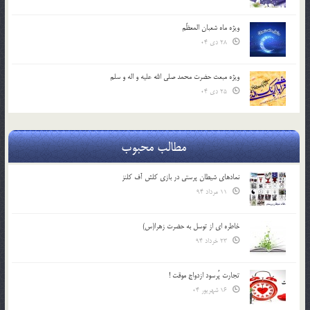
ویژه ماه شعبان المعظّم
28 دی 04
ویژه مبعث حضرت محمد صلی الله علیه و اله و سلم
25 دی 04
مطالب محبوب
نمادهای شیطان پرستی در بازی کلش آف کلنز
11 مرداد 94
خاطره ای از توسل به حضرت زهرا(س)
23 خرداد 94
تجارت پُرسود ازدواج موقت !
16 شهریور 04