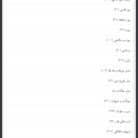
روز قدس
(31)
روز مباهله
(41)
روزه
(93)
روزه و سلامتی
(101)
زرتشتی
(40)
زنان
(317)
سایر روزها و ماه ها
(103)
سایر فروع دین
(72)
سایر مقالات
(5)
سوالات و شبهات
(420)
سیر و سلوک
(274)
شب های قدر
(46)
شبهات اخلاقی
(217)