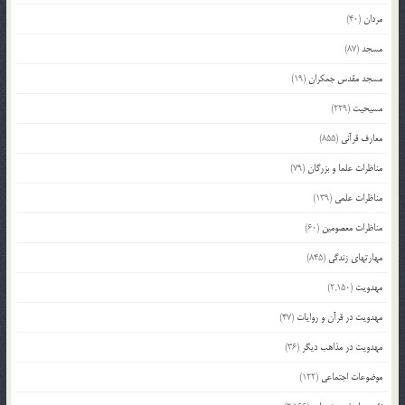
مردان
(40)
مسجد
(87)
مسجد مقدس جمکران
(19)
مسیحیت
(229)
معارف قرآنی
(855)
مناظرات علما و بزرگان
(79)
مناظرات علمی
(139)
مناظرات معصومین
(60)
مهارتهای زندگی
(845)
مهدویت
(2,150)
مهدویت در قرآن و روایات
(47)
مهدویت در مذاهب دیگر
(36)
موضوعات اجتماعی
(122)