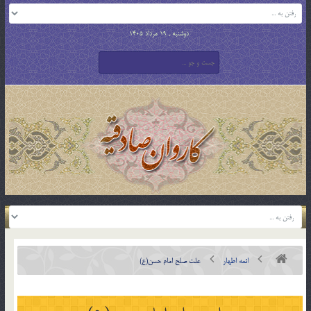
دوشنبه , 19 مرداد 1405
ائمه اطهار
علت صلح امام حسن(ع)