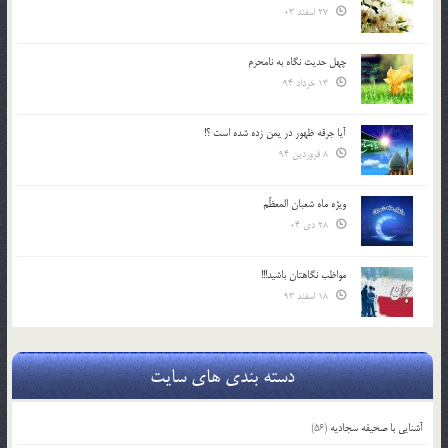
27 اسفند 03
چهل حدیث نگاه به نامحرم
13 خرداد 94
آیا جرقه ظهور در یمن زده شده است ؟!
8 فروردین 94
ویژه ماه شعبان المعظّم
28 دی 04
مواظب نگاهتان باشید!!!
18 اسفند 93
دسته بندی های سایت
آشنایی با صحیفه سجادیه
(56)