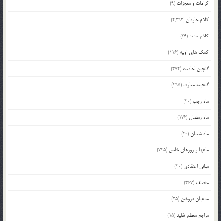
کرامات و معجزات
(9)
کلام جاودان
(2,293)
کلام جدید
(34)
کمک های اولیه
(116)
گلچین احادیث
(372)
گنجینه معارف
(495)
ماه رجب
(20)
ماه رمضان
(176)
ماه شعبان
(20)
ماهها و روزهای خاص
(745)
مبانی اعتقادی
(20)
مختلف
(367)
مدعیان دروغین
(25)
مراجع معظم تقلید
(15)