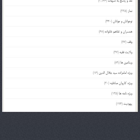
نقد و پاسخ به شبهات
(2,166)
نماز
(225)
نوجوانان و جوانان
(440)
همسران و تفاهم خانواده
(68)
وقف
(77)
ولایت فقیه
(37)
ویتامین ها
(89)
ویژه امامزاده سید جلال الدین
(16)
ویژه کاروان صادقیه
(30)
ویژه نامه ها
(135)
یهودیت
(194)