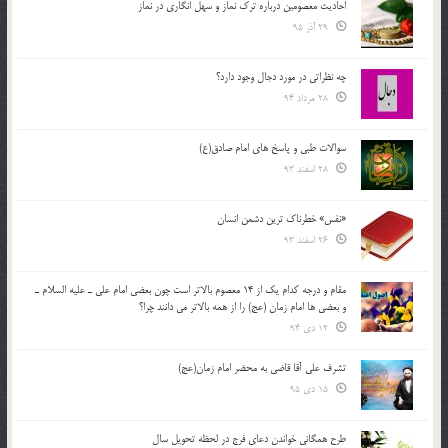
احادیث معصومین درباره ترک نماز و سهل انگاری در نماز
29 آذر 95
چه نظراتی در مورد دجال وجود دارد؟
28 مرداد 94
سوالات طبی و پاسخ های امام صادق(ع)
28 اسفند 93
«نفس» خطرناک ترین دشمن انسان
26 اسفند 93
مقام و درجه كدام يك از 14 معصوم بالاتر است چون بعضي امام علي ـ عليه السلام ـ
و بعضي ها امام زمان (عج) را از همه بالاتر مي دانند چرا؟
12 دی 94
تشرف علي آقا قاضي به محضر امام زمان(عج)
15 دی 95
طرح همگانی خواندن دعای فرج در لحظه تحویل سال