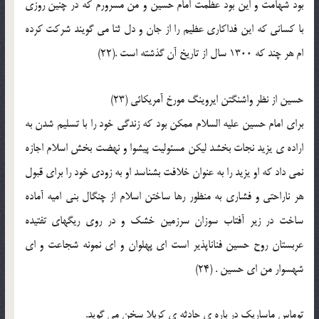
بود شهامت و اين بود عظمت امام حسين و من مسرورم كه در چنين روزى
با كسانى كه اين فداكارى عظيم را از جان و دل ثنا مى گويند شركت كرده
ام هر چند كه 1300 سال از تاريخ آن گذشته است .(22)
حسين از نظر واشنگتن ايروينگ مورخ آمريكائى (23)
براى امام حسين عليه السلام ممكن بود كه زندگى خود را با تسليم شدن به
اراده ى يزيد نجات بخشد ليكن مسئوليت پيشوا و نهضت بخش اسلام اجازه
نمى داد كه او يزيد را به عنوان خلافت بشناسد او به زودى خود را براى قبول
هر ناراحتى و فشارى به منظور رها ساختن اسلام از چنگال بنى اميه آماده
ساخت در زير آفتاب سوزان سرزمين خشك و در روى ريگهاى تفتيده
عربستان روح حسين فناناپذير است اى پهلوان و اى نمونه شجاعت و اى
شهسوار من اى حسين . (24)
توماس ماساريك در باره ى حادثه ى كربلا سخن مى گويد.