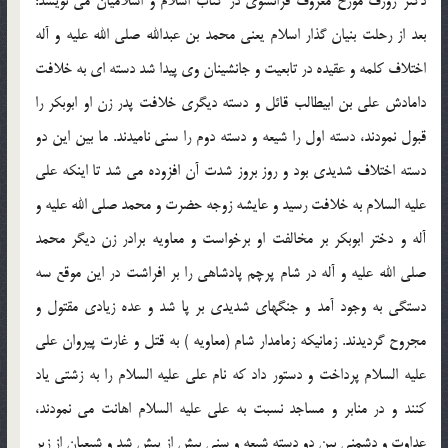
دكتر ژوزف مورخ معروف فرانسوى در كتاب اسلام و اسلاميان مى نويسد:
بعد از رحلت بنيان گذار اسلام يعنى محمد بن عبدالله صلى الله عليه و آله
اختلاف كلمه و عقيده در تابعيت و جانشينان وى پيدا شد دسته اى به خلافت
دامادش على بن ابيطالب قائل و دسته ديگرى خلافت پدر زن او ابوبكر را
قبول نمودند، دسته اول را شيعه و دسته دوم را سنى ناميدند. ما بين اين دو
دسته اختلاف شديدى بود و روز بروز شدت آن افزوده مى شد تا اينكه على
عليه السلام به خلافت رسيد و عايشه زوجه حضرت و محمد صلى الله عليه و
آله و دختر ابوبكر بر مخالفت او برخواست و معاويه برادر زن ديگر محمد
صلى الله عليه و آله در شام پرچم پادشاهى را بر افراشت در اين موقع سه
دستگى به وجود آمد و جنگهاى شديدى بر پا شد و عده زيادى مقتول و
مجروح گرديدند. زمانيكه زمامدار شام (معاويه ) به قتل و غارت پيروان على
عليه السلام پرداخت و دستور داد كه نام على عليه السلام را به زشتى ياد
كنند و در منابر و مساجد نسبت به على عليه السلام اهانت مى نمودند،
عداوت و دشمنى بين دو دسته شيعه و سنى بيش از پيش شد و شيعيان از زير