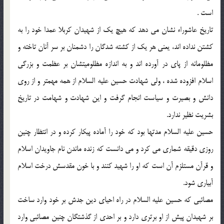
است .
تاريخ عاشوراء نشان مى دهد كه هيچ يك از شهيدان كربلا عمدا خود را به
كشتن نداده اند، يعنى هر يك از كشته شدگان را دشمنان بر سر آنان تاخته و
مظلومانه از پاى در آورده اند و به اندازه مظلوميتشان بر عظمت و بزرگى
اسلام افزوده شده ، ولى شهادت حسين عليه السلام از همه مهمتر و از روى
دانش و بصيرت و سياست انجام گرفت و اين شهادت و شهامت در تاريخ
بشريت نظير ندارد.
حسين عليه السلام مدتها بود كه خود را آماده پيكار كرده و در انتظار چنين
روزى دقيقه شمارى مى كرد و مى دانست كه زنده ماندن نام جاويدان اسلام
و قرآن مستلزم آن است كه او را شهيد كنند و با خون مقدسش درخت اسلام
آبيارى شود.
مصائبى كه حسين عليه السلام در راه احياى دين جدش بر خود وارد ساخت
بر شهيدان پيش از او برترى دارد و بر احدى از گذشتگان چنين مصائبى وارد