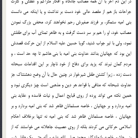
در اين دم آخر با آن همه مصائب جانكاه و افكار متراكم و عطش و كثرت
جراحات باز هم از مقصد عالى خود دست بر نداشت و يا اينكه مى دانست
بنى اميه ستمگر، بر فرزند صغيرش رحم نخواهند كرد، محض بزرگ نمودن
مصائب خود، او را هم بر سر دست گرفت و به ظاهر تمناى آب براى طفلش
نمود، ولى با تير جواب شنيد، گويا حسين عليه السلام از اين حركت قصدش
اين بود كه جهانيان بدانند عداوت بنى اميه با بنى هاشم تا چه حد است ، و
مردم گمان نبرند كه يزيد براى دفاع از خود ناچار بر اين اقدامات سبحانه
دست زده ، زيرا كشتن طفل شيرخوار در چنين حال با آن وضع دهشتناك جز
عداوت شبحانه كه منافى با قواعد هر دين و مذهبى است چيز ديگرى نبود و
همين نكته مى تواند پرده از روى قبايح اعمال و نيات فاسده و عقايد بنى
اميه بردارد و بر جهانيان ، خاصه مسلمانان ظاهر شد كه بنى اميه بردارد و بر
جهانيان ، خاصه مسلمانان ظاهر شد كه بنى اميه نه تنها برخلاف احكام
اسلامى حركاتى مى كردند بلكه از روى عصبيت جاهلانه مى خواستند كه از
بنى هاشم خاصه بازماندگان محمد صلى الله عليه و آله حتى يك طفل شير