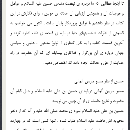
تا اينجا مطالبى كه ما درباره ى نهضت مقدس حسين عليه السلام و عوامل
و موجبات آن و همچنين ارزيابى آن حادثه ى خونين ، براى نگارش در اين
كتاب در نظر داشتيم با توفيق پروردگار پايان يافت . اكنون مى خواهيم به
قسمتى از نظرات شخصيتهاى دنيا در باره ى فاحعه ى طف اشاره كرده و
آخرين قسمت كتاب را به نقل گفتارى از نوابغ مذهبى ، علمى و سياسى
جهان درباره ى آن بزرگوار و فداكارى بيسابقه اى كه آن حضرت در راه
حمايت از حق و عدالت انجام داده اند اختصاص دهيم .
حسين از نظر مسيو ماربين آلمانى
مسيو ماربين آلمانى درباره ى حسين بن على عليه السلام و علل قيام آن
حضرت و نتايج حاصله ى از آن چنين مى نويسد:
حسين بن على عليه السلام نبيره ى محمد صلى الله عليه و آله كه از دختر
محبوبه اش فاطمه عليه السلام متولد شده ، تنها كسى است كه در چهارده