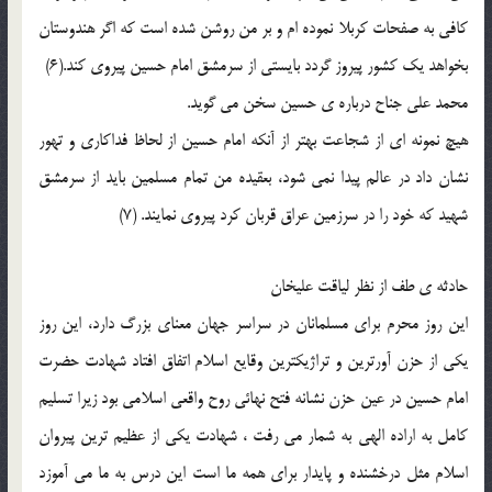
كافى به صفحات كربلا نموده ام و بر من روشن شده است كه اگر هندوستان
بخواهد يك كشور پيروز گردد بايستى از سرمشق امام حسين پيروى كند.(6)
محمد على جناح درباره ى حسين سخن مى گويد.
هيچ نمونه اى از شجاعت بهتر از آنكه امام حسين از لحاظ فداكارى و تهور
نشان داد در عالم پيدا نمى شود، بعقيده من تمام مسلمين بايد از سرمشق
شهيد كه خود را در سرزمين عراق قربان كرد پيروى نمايند. (7)
حادثه ى طف از نظر لياقت عليخان
اين روز محرم براى مسلمانان در سراسر جهان معناى بزرگ دارد، اين روز
يكى از حزن آورترين و تراژيكترين وقايع اسلام اتفاق افتاد شهادت حضرت
امام حسين در عين حزن نشانه فتح نهائى روح واقعى اسلامى بود زيرا تسليم
كامل به اراده الهى به شمار مى رفت ، شهادت يكى از عظيم ترين پيروان
اسلام مثل درخشنده و پايدار براى همه ما است اين درس به ما مى آموزد