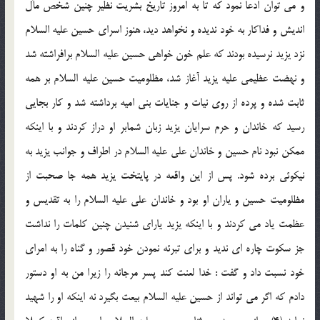
و مى توان ادعا نمود كه تا به امروز تاريخ بشريت نظير چنين شخص مآل
انديش و فداكار به خود نديده و نخواهد ديد، هنوز اسراى حسين عليه السلام
نزد يزيد نرسيده بودند كه علم خون خواهى حسين عليه السلام برافراشته شد
و نهضت عظيمى عليه يزيد آغاز شد، مظلوميت حسين عليه السلام بر همه
ثابت شده و پرده از روى نيات و جنايات بنى اميه برداشته شد و كار بجايى
رسيد كه خاندان و حرم سرايان يزيد زبان شمابر او دراز كردند و با اينكه
ممكن نبود نام حسين و خاندان على عليه السلام در اطراف و جوانب يزيد به
نيكوئى برده شود. پس از اين واقعه در پايتخت يزيد همه جا صحبت از
مظلوميت حسين و ياران او بود و خاندان على عليه السلام را به تقديس و
عظمت ياد مى كردند و با اينكه يزيد ياراى شنيدن چنين كلمات را نداشت
جز سكوت چاره اى نديد و براى تبرئه نمودن خود قصور و گناه را به امراى
خود نسبت داد و گفت : خدا لعنت كند پسر مرجانه را زيرا من به او دستور
دادم كه اگر مى تواند از حسين عليه السلام بيعت بگيرد نه اينكه او را شهيد