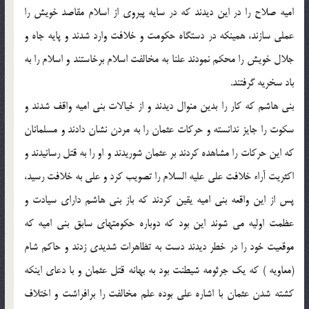
اميه صلاح را در اين ديدند كه در سايه پيروى از اسلام مقاصد خويش را
عملى سازند، همينكه در دستگاه حكومت و خلافت وارد شدند و پايه جاه و
جلال خويش را محكم نمودند علنا به مخالفت اسلام برخاستند و اسلام را به
باد سخريه گرفتند.
بنى هاشم كه كار را بدين منوال ديدند و از خيالات بنى اميه واقف شدند و
سكوت را جايز ندانسته و حركات عثمان را به مردن نشان دادند و مسلمانان
كه اين حركات را مشاهده كردند بر عثمان شوريدند و او را به قتل رسانيدند و
اكثريت آراء خلافت على عليه السلام را تصويب كرد و على به خلافت رسيد،
پس از اين واقعه بنى اميه يقين كردند كه باز بنى هاشم داراى سيادت و
عظمت اوليه مى شوند اين بود كه دوباره حكومتهاى سابق بنى اميه كه
موقعيت خود را در خطر ديدند دست به تظاهرات شديدى زدند و حاكم شام
(معاويه ) كه يك جرثومه شيطنت بود به بهانه قتل عثمان و با دعاى اينكه
كشته شدن عثمان با اشاره على بوده علم مخالفت را برافراشت و اختلاف