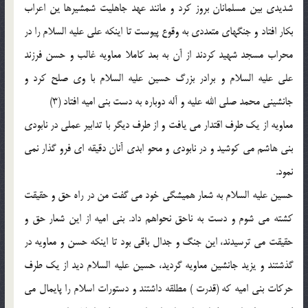
شديدى بين مسلمانان بروز كرد و مانند عهد جاهليت شمشيرها ين اعراب
بكار افتاد و جنگهاى متعددى به وقوع پيوست تا اينكه على عليه السلام را در
محراب مسجد شهيد كردند از آن به بعد كاملا معاويه غالب و حسن فرزند
على عليه السلام و برادر بزرگ حسين عليه السلام با وى صلح كرد و
جانشينى محمد صلى الله عليه و آله دوباره به دست بنى اميه افتاد (3)
معاويه از يك طرف اقتدار مى يافت و از طرف ديگر با تدابير عملى در نابودى
بنى هاشم مى كوشيد و در نابودى و محو ابدى آنان دقيقه اى فرو گذار نمى
نمود.
حسين عليه السلام به شعار هميشگى خود مى گفت من در راه حق و حقيقت
كشته مى شوم و دست به ناحق نحواهم داد. بنى اميه از اين شعار حق و
حقيقت مى ترسيدند، اين جنگ و جدال باقى بود تا اينكه حسن و معاويه در
گذشتند و يزيد جانشين معاويه گرديد، حسين عليه السلام ديد از يك طرف
حركات بنى اميه كه (قدرت ) مطلقه داشتند و دستورات اسلام را پايمال مى