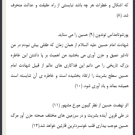
كه اشكال و خطرات هر چه باشد نبايستى از راه حقيقت و عدالت منحرف
شد. (8)
پورشوتامداس توندون (9) حسين را مى ستايد.
شهادت امام حسين عليه السلام از همان زمان كه طفلى بيش نبودم در من
تاءثير عميق و حزن آورى مى بخشيد من اهميت بر پا داشتن اين خاطره
بزرگ تاريخى را مى دانم اين فداكارى هاى عالم از قبيل شهادت امام
حسين سطح بشريت را ارتقاء بخشيده است و خاطره ى آن شايسته است
هميشه بماند و ياد آورى شود. (10)
اثر نهضت حسين از نظر گيبون مورخ مشهور (11)
در طى قرون آينده بشريت و در سرزمين هاى مختلف صحنه حزن آور مرگ
حسين موجب بيدارى قلب خونسردترين قارئين خواهد شد.(12)