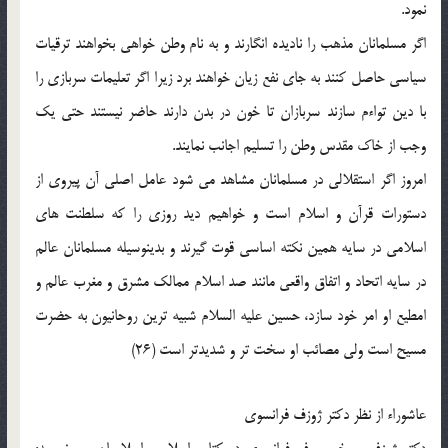
نمود.
اگر مسلمانان مذهب را ناديده انگارند و به نام وطن خواهى بخواهند ترقيات
سياسى حاصل كنند به جاى نفع زيان خواهند برد زيرا اگر تعليمات سربازى را
با دين تواءم سازند سربازان تا خون در بدن دارند حاضر نيستند حتى يك
وجب از خاك مقدس وطن را تسليم اجانب نمايند.
امروز اگر استقلالى در مسلمانان مشاهد مى شود عامل اصلى آن پيروى از
دستورات قرآن و اسلام است و خواهيم ديد روزى را كه سلطنت هاى
اسلامى در سايه همين نكته اساسى قوت گيرند و بدينوسيله مسلمانان عالم
در سايه اتحاد و اتفاق واقعى مانند صد اسلام ممالك مشرق و مغرب عالم و
امطيع او امر خود سازد، حسين عليه السلام شبيه ترين روحانيون به حضرت
مسيح است ولى مصائب او سخت تر و شديدتر است (26)
عاشوراء از نظر دكتر ژوزف فرانسوى