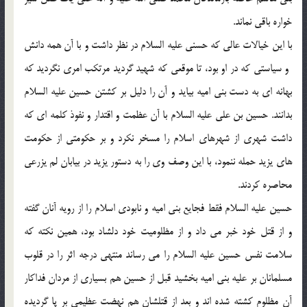
خواره باقى نماند.
با اين خيالات عالى كه حسنى عليه السلام در نظر داشت و با آن همه دانش
‍ و سياستى كه در او بود، تا موقعى كه شهيد گرديد مرتكب امرى نگرديد كه
بهانه اى به دست بنى اميه بيايد و آن را دليل بر كشتن حسين عليه السلام
بدانند. حسين بن على عليه السلام با آن عظمت و اقتدار و نفوذ كلمه اى كه
داشت شهرى از شهرهاى اسلام را مسخر نكرد و بر حكومتى از حكومت
هاى يزيد حمله ننمود، با اين وصف وى را به دستور يزيد در بيابان لم يزرعى
محاصره كردند.
حسين عليه السلام فقط فجايع بنى اميه و نابودى اسلام را از رويه آنان گفته
و از قتل خود خبر مى داد و از مظلوميت خود دلشاد بود، همين نكته كه
سلامت نفس حسين عليه السلام را مى رساند منتهى درجه اثر را در قلوب
مسلمانان بر عليه بنى اميه بخشيد قبل از حسين هم بسيارى از مردان فداكار
آن مظلوم كشته شده اند و بعد از قتلشان هم نهضت عظيمى بر پا گرديده