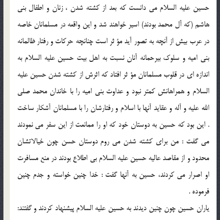
حسين عليه السلام مى دانست كه بعد از كشته شدن ، زنان و اطفال بنى
هاشم (كه آل محمد بودند) اسير خواهند شد و اين واقعه در مسلمانان خاصه
در عرب بيش از آنچه به تصور آيد مؤ ثر است چنانچه حركات و رفتار ظالمانه
بنى اميه و سلوك بيرحمانه آنان نسبت به اهل بيت حسين عليه السلام به
اندازه اى در قلوب مسلمانان مؤ ثر افتاد كه اثرش از كشته شدن حسين عليه
السلام و همراهانش كمتر نبود و عداوت بنى اميه را با خاندان محمد صلى
الله عليه و آله و عقايد آنها با اسلام و رفتارشان را با مسلمانان آشكار ساخت
. اين بود كه حسين به دوستان خود كه او را ممانعت از اين سفر مى نمودند
مى گفت : من براى كشته شدن مى روم دوستان حسن چون خيالاتشان
محدود و از مقاصد عاليه حسين عليه السلام بى اطلاع بودند در منع مسافرت
او اصرار مى كردند، حسين به آنها گفت : خدا چنين خواسته و جدم چنين
فرموده .
ياران حسين چون چنين ديدند به حسين عليه السلام پيشنهاد كردند و گفتند: