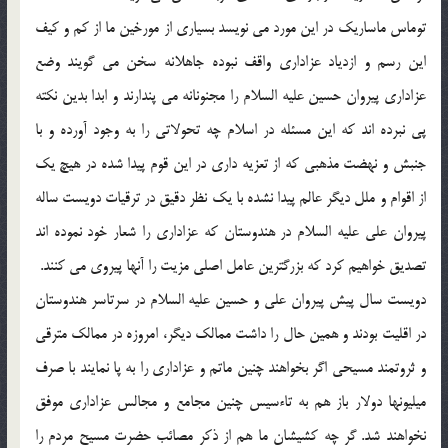
توماس ماساريك در اين مورد مى نويسد بسيارى از مورخين ما از كم و كيف
اين رسم و ازدياد عزادارى واقف نبوده جاهلانه سخن مى گويند وضع
عزادارى پيروان حسين عليه السلام را مجنونانه مى پندارند و ابدا بدين نكته
پى نبرده اند كه اين مسئله در اسلام چه تحولاتى را به وجود آورده و با
جنبش و نهضت مذهبى كه از تعزيه دارى در اين قوم پيدا شده در هيچ يك
از اقوام و ملل ديگر عالم پيدا نشده با يك نظر دقيق در ترقيات دويست ساله
پيروان على عليه السلام در هندوستان كه عزادارى را شعار خود نموده اند
تصديق خواهيم كرد كه بزرگترين عامل اصلى مزيت را آنها پيروى مى كنند.
دويست سال پيش پيروان على و حسين عليه السلام در سرتاسر هندوستان
در اقليت بودند و همين حال را داشت ممالك ديگر، امروزه در ممالك مترقى
و ثروتمند مسيحى اگر بخواهند چنين ماتم و عزادارى را به پا نمايند با صرف
ميليونها دولار باز هم به تاءسيس چنين مجامع و مجالس عزادارى موفق
نخواهند شد. گر چه كشيشان ما هم از ذكر مصائب حضرت مسيح مردم را