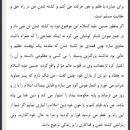
براى مبارزه با ظلم و جور حركت مى كنم و كشته شدن من در راه حق و
حقانيت مسلم است .
اگر منظور حسين عليه السلام اين موضوع نبود به كشته شدن تن نمى داد و
در جمع نمودن لشكر كوشش مى كرد نه اينكه جماعتى را كه همراه داشت
متفرق سازد چون قصدى جز كشته شدن كه مقدمه يك نهضت عظيم و
عالى بود نداشت بزرگترين وسيله را بى كسى و مظلومى دانسته و آن را
اختيار كرد تا مصائب وى در قلوب عالم مؤ ثر واقع گردد. حسين عليه السلام
به هفتاد و دو تن از ياران خود چنين گفت : من ننگ دارم كه پسر معاويه
شراب مى خورد و اشعار هوس آلود مى سازد و قبايل بيمناك اسلام را با زر و
زور مى ترساند و پايه حكومت بيداد را استوار مى كند و دين خدا بى پناه
باشد، من بايد قيام كنم و با خون خود دين اسلام را آبيارى نمايم اگر شما از
اين راه پر خطر مى ترسيد فورا بر گرديد و مرا به حال خود گذاريد. ولى
يارانش كشته شدن و فداكارى را بر زندگى ترجيح دادند.