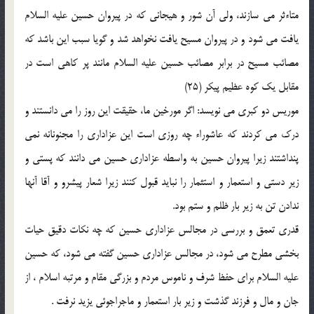
متاءثر مى سازند، ولى آن شور و هيجانى كه در پيروان حسين عليه السلام
يافت مى شود و در پيروان مسيح يافت نخواهد شد و گويا سبب اين باشد كه
مصائب مسيح در برابر مصائب حسين عليه السلام مانند پر كاهى است در
مقابل يك كوه عظيم پيكر (25)
موريس دو كبرى مى نويسد: اگر مورخين ما، حقيقت اين روز را مى دانستند و
درك مى كردند كه عاشوراء چه روزى است اين عزادارى را مجنونانه نمى
پنداشتند زيرا پيروان حسين به واسطه عزادارى حسين مى دانند كه پستى و
زير دستى و استعمار و استثمار را نبايد قبول كنند زيرا شعار پيشرو و آقا آنها
ندادن تن به زير بار ظلم و ستم بود.
قدرى تعمق و بررسى در مجالس عزادارى حسين كه چه نكات دقيق حيات
بخشى مطرح مى شود، در مجالس عزادارى حسين گفته مى شود، كه حسين
عليه السلام براى حفظ شرف و ناموس مردم و بزرگى مقام و مرتبه اسلام ، از
جان و مال و فرزند گذشت و زير بار استعمار و ماجراجوئى يزيد نرفت .