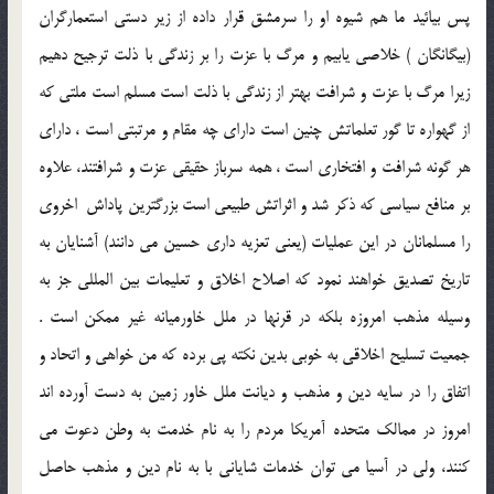
پس بيائيد ما هم شيوه او را سرمشق قرار داده از زير دستى استعمارگران
(بيگانگان ) خلاصى يابيم و مرگ با عزت را بر زندگى با ذلت ترجيح دهيم
زيرا مرگ با عزت و شرافت بهتر از زندگى با ذلت است مسلم است ملتى كه
از گهواره تا گور تعلماتش چنين است داراى چه مقام و مرتبتى است ، داراى
هر گونه شرافت و افتخارى است ، همه سرباز حقيقى عزت و شرافتند، علاوه
بر منافع سياسى كه ذكر شد و اثراتش طبيعى است بزرگترين پاداش ‍ اخروى
را مسلمانان در اين عمليات (يعنى تعزيه دارى حسين مى دانند) آشنايان به
تاريخ تصديق خواهند نمود كه اصلاح اخلاق و تعليمات بين المللى جز به
وسيله مذهب امروزه بلكه در قرنها در ملل خاورميانه غير ممكن است .
جمعيت تسليح اخلاقى به خوبى بدين نكته پى برده كه من خواهى و اتحاد و
اتفاق را در سايه دين و مذهب و ديانت ملل خاور زمين به دست آورده اند
امروز در ممالك متحده آمريكا مردم را به نام خدمت به وطن دعوت مى
كنند، ولى در آسيا مى توان خدمات شايانى با به نام دين و مذهب حاصل