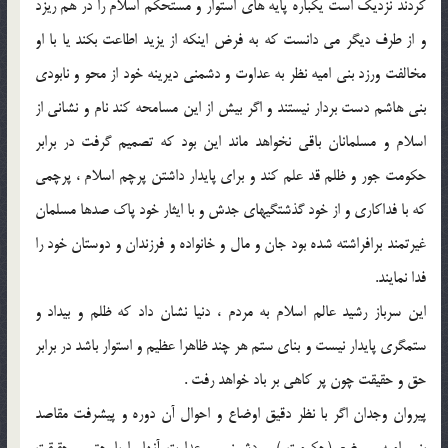
كردند نزديك است يكباره پايه هاى استوار و مستحكم اسلام را در هم ريزد
و از طرف ديگر مى دانست كه به فرض اينكه از يزيد اطاعت بكند يا با او
مخالفت ورزد بنى اميه نظر به عداوت و دشمنى ديرينه خود از محو و نابودى
بنى هاشم دست بردار نيستند و اگر بيش از اين مسامحه كند نام و نشانى از
اسلام و مسلمانان باقى نخواهد ماند اين بود كه تصميم گرفت در برابر
حكومت جور و ظلم قد علم كند و براى پايدار داشتن پرچم اسلام ، پرچمى
كه با فداكارى و از خود گذشتگيهاى جدش و با ايثار خود پاك صدها مسلمان
غيرتمند برافراشته شده بود جان و مال و خانواده و فرزندان و دوستان خود را
فدا نمايند.
اين سرباز رشيد عالم اسلام به مردم ، دنيا نشان داد كه ظلم و بيداد و
ستمگرى پايدار نيست و بناى ستم هر چند ظاهرا عظيم و استوار باشد در برابر
حق و حقيقت چون پر كاهى بر باد خواهد رفت .
پيروان وجدان اگر با نظر دقيق اوضاع و احوال آن دوره و پيشرفت مقاصد
بنى اميه و وضع (حكومت ) و دشمنى و عداوت آنها را با حق و حقيقت