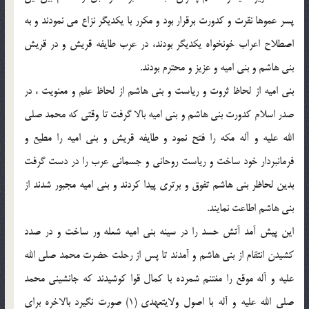
پسر عموها نقرت و كدورت برقرار بود و مكرر با يكديگر نزاع مى نمودند و به
اصطلاح اعراب خونخواه يكديگر بودند، در عرب طايفه قريش و در قريش
بنى هاشم و بنى اميه و عزيز و محترم بودند.
بنى اميه از لحاظ ثروت و رياست و بنى هاشم از لحاظ علم و معنويت ، در
صدر اسلام كدورت بنى هاشم و بنى اميه بالا گرفت تا وقتى كه محمد صلى
الله عليه و آله مكه را فتح نمود و طايفه قريش و بنى اميه را مطيع و
فرمانبردار خود ساخت و رياست روحانى و جسمانى عرب را در دست گرفت
بدين لحاظر بنى هاشم تفوق و برترى پيدا كردند و بنى اميه مجبور شدند از
بنى هاشم اطاعت نمايند.
اين پيش آمد آتش حسد را در سينه بنى اميه شعله ور ساخت و در صدد
كشيدن انتقام از بنى هاشم و آمدند تا پس از رحلت حضرت محمد صلى الله
عليه و آله موقع را مغتنم شمرده با كمال قوا كوشيدند كه جانشينى محمد
صلى الله عليه و آله با اصول ولايتعهدى (1) صورت نگيرد بالاخره براى