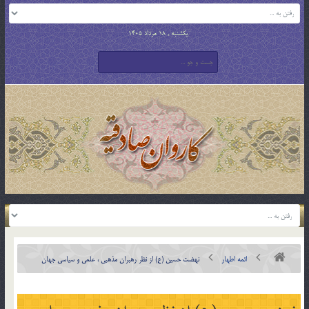
یکشنبه , 18 مرداد 1405
ائمه اطهار
نهضت حسين (ع) از نظر رهبران مذهبى ، علمى و سياسى جهان