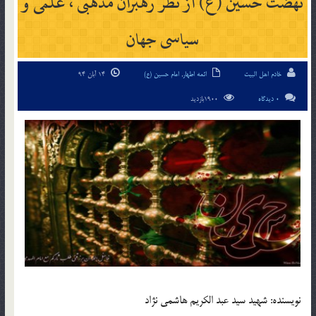
نهضت حسين (ع) از نظر رهبران مذهبى ، علمى و
سياسى جهان
خادم اهل البیت
ائمه اطهار
,
امام حسین (ع)
14 آبان 94
0 دیدگاه
1900بازدید
نويسنده: شهيد سيد عبد الكريم هاشمى نژاد