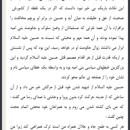
اين نكات باريك بى خبر نبود دانست كه اگر در يك نقطه از كشورش ‍
صحبت از حق و حقيقت به ميان آيد و حسين در برابر او پرچم مخالفت را
برافرازد با آن همه نفرتى كه مسلمانان از وضع سلوك و حكومت بنى اميه
پيدا نموده بودند و آن همه مهر و محبتى كه نسبت به حسين عليه السلام
ابراز مى داشتند زوال حكومت او در خواهد رسيد، اين بود كه پس از نشستن
بر اريكه قدرت قبل از هر اقدام مصمم قتل حسين عليه السلام گرديد و اين
بزرگترين خبطهاى سياسى بنى اميه بود و به واسطه يك خطاى سياسى نام و
نشان خود را از صفحه ى عالم محو كردند.
حسين عليه السلام از شهيد شدن خود قبل از مرگش خبر مى داد و از آن
ساعتى كه از مدينه حركت كرد بدون پروا و وحشتى با صداى رسا مى گفت :
كه من باى كشته شدن مى روم و به همراهان خود محض اتمام حجت
چنين گفت :
هر كسى به طمع جاه و جلال همراه من است ترك همراهى كند زيرا من