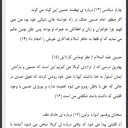
چارلز ديكنس (13) درباره ى نهضت حسين اين گونه مى گويد
اگر منظور امام حسين جنگ در راه خواسته هاى دنيائى خود بود من نمى
فهم چرا خواهران و زنان و اطفالش به همراه او بودند پس عقل چنين حكم
مى نمايد كه او فقط به خاطر اسلام فداكارى خويش را انجام داد (14)
حسين عليه السلام از نظر توماس كارلايل (15)
بهترين درسى كه از تراژدى كربلا مى گيريم اين است كه حسين و يارانش ‍
ايمان استوار به خدا داشتند آنها با عمل خود روشن كردند كه تفوق عددى در
جائى كه حق با باطل روبرو مى شود اهميت ندارد و پيروزى حسين با وجود
اقليتى كه داشت باعث شگفتى من است (16)
سخنان پرفسور ادوارد براون (17) درباره ى حادثه طف
آيا اقليتى پيدا مى شود كه وقتى درباره ى كربلا سخن مى شنود آغشته با