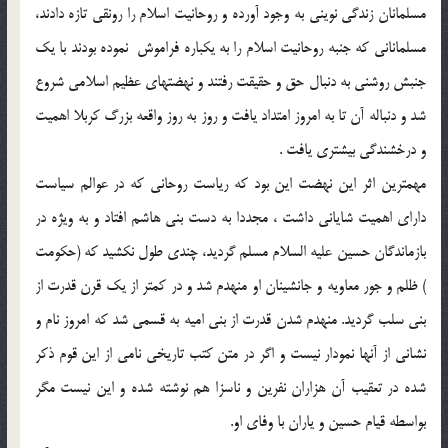
مسلمانان زندگى نوينى به وجود آورده و روحانيت اسلام را رونقى تازه دادند،
مسلمانانى كه جنبه روحانيت اسلام را به يكباره فراموش ‍ نموده بودند با يك
جنبش روشنى به دنبال حق و حقيقت رفتند و نهضتهاى عظيم اسلامى شروع
شد و دنباله آن تا به امروز امتداد يافت و روز به روز واقعه بزرگ كربلا اهميت
و درخشندگى بيشترى يافت .
مهمترين اثر اين نهضت اين بود كه رياست روحانى كه در عوالم سياست
داراى اهميت شايانى داشت ، مجددا به دست بنى هاشم افتاد و به ويژه در
بازماندگان حسين عليه السلام مسلم گرديد، چندى طول نكشيد كه (حكومت
) ظلم و جور معاويه و جانشينان او منهدم شد و در كمتر از يك قرن قدرت از
بنى سلب گرديد. منهدم شدن قدرت از بنى اميه به قسمى شد كه امروز نام و
نشانى از آنها نمودار نيست و اگر در متن كتب تاريخى نامى از اين قوم ذكر
شده در تعقيب آن هزاران نفرين و ناسزا هم نوشته شده و اين نيست مگر
بواسطه قيام حسين و ياران با وفاى او.