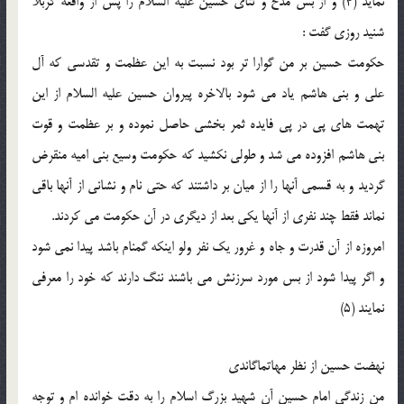
نمايد (4) و از بس مدح و ثناى حسين عليه السلام را پس از واقعه كربلا
شنيد روزى گفت :
حكومت حسين بر من گوارا تر بود نسبت به اين عظمت و تقدسى كه آل
على و بنى هاشم ياد مى شود بالاخره پيروان حسين عليه السلام از اين
تهمت هاى پى در پى فايده ثمر بخشى حاصل نموده و بر عظمت و قوت
بنى هاشم افزوده مى شد و طولى نكشيد كه حكومت وسيع بنى اميه منقرض
گرديد و به قسمى آنها را از ميان بر داشتند كه حتى نام و نشانى از آنها باقى
نماند فقط چند نفرى از آنها يكى بعد از ديگرى در آن حكومت مى كردند.
امروزه از آن قدرت و جاه و غرور يك نفر ولو اينكه گمنام باشد پيدا نمى شود
و اگر پيدا شود از بس مورد سرزنش مى باشند ننگ دارند كه خود را معرفى
نمايند (5)
نهضت حسين از نظر مهاتماگاندى
من زندگى امام حسين آن شهيد بزرگ اسلام را به دقت خوانده ام و توجه