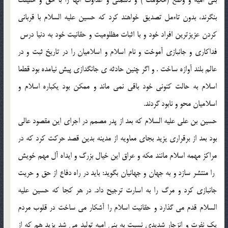
بنگرند، بدون تاءمل تصديق خواهند كرد كه حسين عليه السلام با قربانى
كردن عزيزترين افراد خود و با اثبات مظلوميت و حقانيت خود به دنيا درس ‍
فداكارى و جانبازى آموخت و نام اسلام و اسلاميان را در تاريخ ثبت و در
عالم بلند آوازه ساخت . و اگر چنين حادثه ى جانگدازى پيش نيامده بود قطعا
اسلام به حالت كنونى خود باقى نمى ماند و ممكن بود يكباره اسلام و
اسلاميان محو و نابود گردند.
حسين بن على عليه السلام كه بعد از پدر مصمم در اجراى اين مقصود عالى
بود بعد از برقرارى يزيد بجاى معاويه از مدينه بدين قصد حركت كرد كه در
مراكز مهمه اسلام مانند مكه و عراق اين خيال بزرگ و ايداه آل مهم خويش
‍ را منتشر سازد و به جهان و جهانيان بگويد: بايد در راه دفاع از حق و حريت
جانبازى كرد و مرگ را به اسارت ترجيح داد. در هر كجا كه حسين عليه
السلام قدم مى گذارد و حقانيت اسلام را آشكار مى ساخت در قلوب مردم
يك نفرت و انزجار شديدى نسبت به بنى اميه توليد مى شد يزيد هم كه از