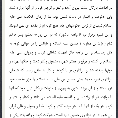
بار اطاعت بزرگان سنت بيرون آمده و تنفر و انزجار خود را از آنها ابراز داشتند
ولى حكومت و اقتدار در دست تسنن بود. بعد از زمان خلافت على عليه
السلام شيعيان از ترس حكومتهاى جابر هيچ گونه ابراز عقيده اى نمى نمودند
و اين شيوه برقرار بود تا واقعه عاشوراء كه در اين روز به دستور پسر حاكم
شام ( يزيد بن معاويه ) حسين عليه السلام و يارانش را در حوالى كوفه به
قتل رسانيدند و اين واقعه حائز اهميت شايانى گرديد و پيروان على عليه
السلام بر آشفته و موقع را مغتنم شمرده مشغول پيكار شدند و جنگها نموده و
خونها ريخته شد و عزادارى بر پا گرديد و كار به جائى رسيد كه شيعيان
عزادارى نبيره محمد يعنى حسين بن على عليه السلام را جزو مذهب خود
قرار دادند و از آن روز تا كنون به پيروى از منويات بزرگان دين خود كه آنها
را دوازده نفر از اولاد على و فاطمه عليه السلام مى دانند و گفتار و رفتار و
كردار هر يك از آنها را در هر مرتبه گفتار و كردار خدا و رسول و تالى قرآن
مى شمارند، در عزادارى حسين عليه السلام شركت كرده و رفته رفته يكى از