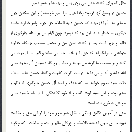
حال كه براى كشته شدن مى روى زنان و بچه ها را همراه مبر.
حسين در پاسخ آنها فرمود: (خدا عيال مرا اسير خواسته ) و اين سخنان چون
مسلم شد، آنها فهميدند كه حسين عليه السلام جزا اجراء اوامر خداوند مقصد
ديگرى به خاطر ندارد. اين بود كه فرمود: چون قيام من بواسطه جلوگيرى از
ظلم و جور است بعد از كشته شدن من و تحمل مصائب جانكاه خداوند
جماعتى را برانگيزاند كه حق را از باطل جدا مى سازد و قبور ما را زيارت مى
كنند و بر مصائب ما گريه مى نمايند و دمار از روزگار دشمنان آل محمد صلى
الله عليه و آله بر مى دارند. درست اگر در كلمات و گفتار حسين عليه السلام
دقت شود معلوم خواهد شد كه هدف و ايده آل حسين جلوگيرى از ظلم و
ستم بوده و اين همه قوت قلب و از خود گذشتگى را در راه مقصود عالى
خويش به خرج داده است .
حتى در آخرين دقايق زندگى ، طفل شير خوار خود را قربانى حق و حقانيت
نمود با اين عمل انديشه فلاسفه و بزرگان عالم را متحير ساخت ، كه چگونه