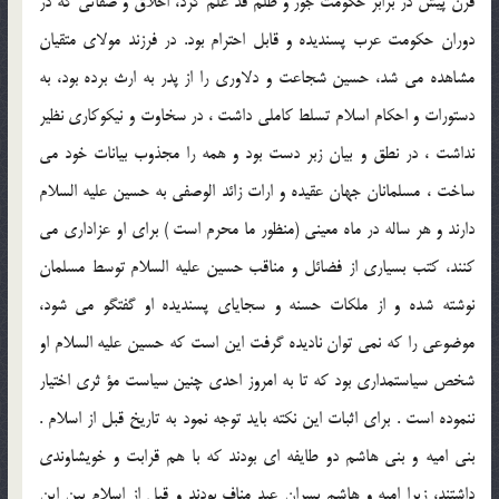
قرن پيش در برابر حكومت جور و ظلم قد علم كرد، اخلاق و صفاتى كه در
دوران حكومت عرب پسنديده و قابل احترام بود. در فرزند مولاى متقيان
مشاهده مى شد، حسين شجاعت و دلاورى را از پدر به ارث برده بود، به
دستورات و احكام اسلام تسلط كاملى داشت ، در سخاوت و نيكوكارى نظير
نداشت ، در نطق و بيان زبر دست بود و همه را مجذوب بيانات خود مى
ساخت ، مسلمانان جهان عقيده و ارات زائد الوصفى به حسين عليه السلام
دارند و هر ساله در ماه معينى (منظور ما محرم است ) براى او عزادارى مى
كنند، كتب بسيارى از فضائل و مناقب حسين عليه السلام توسط مسلمان
نوشته شده و از ملكات حسنه و سجاياى پسنديده او گفتگو مى شود،
موضوعى را كه نمى توان ناديده گرفت اين است كه حسين عليه السلام او
شخص سياستمدارى بود كه تا به امروز احدى چنين سياست مؤ ثرى اختيار
ننموده است . براى اثبات اين نكته بايد توجه نمود به تاريخ قبل از اسلام .
بنى اميه و بنى هاشم دو طايفه اى بودند كه با هم قرابت و خويشاوندى
داشتند، زيرا اميه و هاشم پسران عبد مناف بودند و قبل از اسلام بين اين