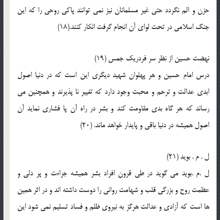
حزن و الم نگردد حتى غير مسلمانان نيز نمى توانند پاكى روحى را كه اين
جنگ اسلامى در تحت لواى آن انجام گرفت انكار كنند.(18)
نهضت حسين از نظر سر فردريك جمس (19)
درس امام حسين و هر پهلوان شهيد ديگرى اين است كه در دنيا اصول
ابدى عدالت و ترحم و محبت وجود دارد كه تغيير نا پذيرند و همچنين مى
رساند كه هر گاه بدى مقاومت كند و بشر در راه آن پا فشارى نمايد آن
اصول هميشه در دنيا باقى و پايدار خواهد ماند. (20)
ل . م . بويد (21)
ل .م .بويد مى گويد در طى قرون افراد بشر هميشه جراءت و پر دلى و
عظمت روح و بزرگى قلب و شهامت روانى را دوست داشته اند و در اثر همين
ها است كه آزادى و عدالت هرگز به نيروى ظلم و فساد تسليم نمى شود اين