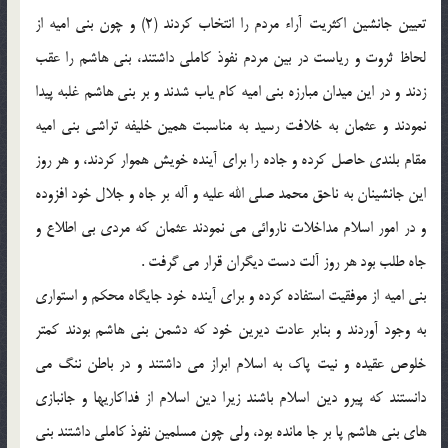
تعيين جانشين اكثريت آراء مردم را انتخاب كردند (2) و چون بنى اميه از
لحاظ ثروت و رياست در بين مردم نفوذ كاملى داشتند، بنى هاشم را عقب
زدند و در اين ميدان مبارزه بنى اميه كام ياب شدند و بر بنى هاشم غلبه پيدا
نمودند و عثمان به خلافت رسيد به مناسبت همين خليفه تراشى بنى اميه
مقام بلندى حاصل كرده و جاده را براى آينده خويش هموار كردند، و هر روز
اين جانشينان به ناحق محمد صلى الله عليه و آله بر جاه و جلال خود افزوده
و در امور اسلام مداخلات ناروائى مى نمودند عثمان كه مردى بى اطلاع و
جاه طلب بود هر روز آلت دست ديگران قرار مى گرفت .
بنى اميه از موفقيت استفاده كرده و براى آينده خود جايگاه محكم و استوارى
به وجود آوردند و بنابر عادت ديرين خود كه دشمن بنى هاشم بودند كمتر
خلوص عقيده و نيت پاك به اسلام ابراز مى داشتند و در باطن ننگ مى
دانستند كه پيرو دين اسلام باشند زيرا دين اسلام از فداكاريها و جانبازى
هاى بنى هاشم پا بر جا مانده بود، ولى چون مسلمين نفوذ كاملى داشتند بنى