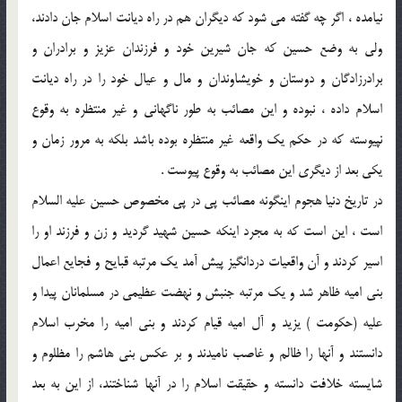
نيامده ، اگر چه گفته مى شود كه ديگران هم در راه ديانت اسلام جان دادند،
ولى به وضع حسين كه جان شيرين خود و فرزندان عزيز و برادران و
برادرزادگان و دوستان و خويشاوندان و مال و عيال خود را در راه ديانت
اسلام داده ، نبوده و اين مصائب به طور ناگهانى و غير منتظره به وقوع
نپيوسته كه در حكم يك واقعه غير منتظره بوده باشد بلكه به مرور زمان و
يكى بعد از ديگرى اين مصائب به وقوع پيوست .
در تاريخ دنيا هجوم اينگونه مصائب پى در پى مخصوص حسين عليه السلام
است ، اين است كه به مجرد اينكه حسين شهيد گرديد و زن و فرزند او را
اسير كردند و آن واقعيات دردانگيز پيش آمد يك مرتبه قبايح و فجايع اعمال
بنى اميه ظاهر شد و يك مرتبه جنبش و نهضت عظيمى در مسلمانان پيدا و
عليه (حكومت ) يزيد و آل اميه قيام كردند و بنى اميه را مخرب اسلام
دانستند و آنها را ظالم و غاصب ناميدند و بر عكس بنى هاشم را مظلوم و
شايسته خلافت دانسته و حقيقت اسلام را در آنها شناختند، از اين به بعد