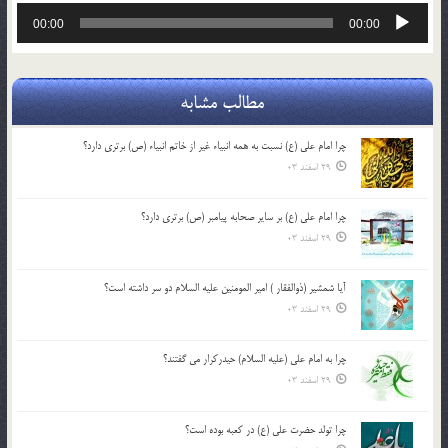
پخش‌کننده
00:00
00:00
صوت
مطالب مشابه
چرا امام علی (ع) نسبت به همه انبیاء غیر از خاتم انبیاء (ص) برتری دارد؟
29 اسفند 03
چرا امام علی (ع) بر سایر صحابه پیامبر (ص) برتری دارد؟
29 اسفند 03
آیا شمشیر (ذوالفقار ) امیر المومنین علیه السلام دو سر داشته است؟
29 اسفند 03
چرا به امام علی (علیه السلام) حیدرکرار می گفتند؟
29 اسفند 03
چرا تولد حضرت علی (ع) در کعبه بوده است؟