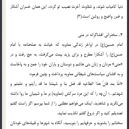
دنیا کامیاب شوند، و شقاوت آخرت نصیب تو گردد، این همان خسران آشکار
و ضرر واضح و روشن است.(3)
4ـ سخنرانی افشاگرانه در منی
امام حسین(ع) در اواخر زندگی معاویه که خیانت به صلحنامه با امام
حسن(ع) را آشکارا مطرح و برای یزید بیعت می‌گرفت، به حج رفت و در
«منی» مردان و زنان بنی هاشم و دوستان و یاران خود را جمع و به پاخاست
و به افشای سیاست‌های شیطانی معاویه پرداخت و چنین فرمود:
«امّا بعد فانّ هذا الطاغیه قد فعل بنا و شیعتنا ما قد رأیتم و علمتم و
شهدتم…؛ آن‌چه را که این مرد سرکش (معاویه) بر ما و شیعیان ما روا داشته
می‌نگرید و شاهدید، اینک می‌خواهم مطلبی را از شما بپرسم اگر راست گفتم
تصدیقم کنید و اگر دروغ گفتم تکذیب نمایید.
سخنانم را بشنوید و حرفهایم را بنویسید، آنگاه به شهرها و قبیله‌های خودتان