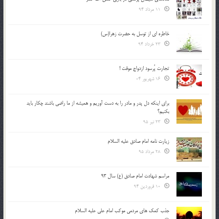
11 مرداد 94
خاطره ای از توسل به حضرت زهرا(س)
23 خرداد 94
تجارت پُرسود ازدواج موقت !
16 شهریور 04
براي اينكه دل پدر و مادر را به دست آوريم و هميشه از ما راضي باشند چكار بايد
بكنيم؟
23 تیر 95
زیارت نامه امام صادق علیه السلام
28 مرداد 95
مراسم شهادت امام صادق (ع) سال 93
10 فروردین 94
جذب کمک های مردمی موکب امام علی علیه السلام