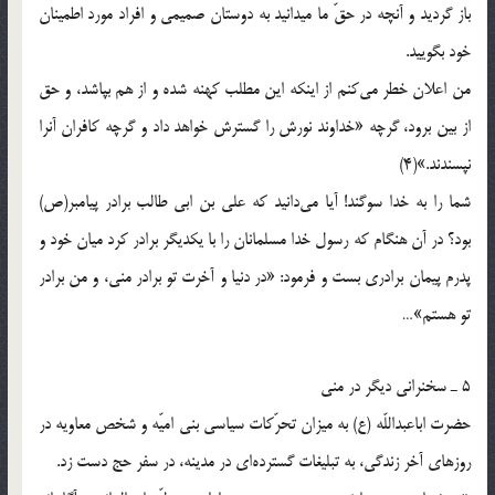
باز گردید و آنچه در حقّ ما میدانید به دوستان صمیمی و افراد مورد اطمینان
خود بگویید.
من اعلان خطر می‌کنم از اینکه این مطلب کهنه شده و از هم بپاشد، و حق
از بین برود، گرچه «خداوند نورش را گسترش خواهد داد و گرچه کافران آنرا
نپسندند.»(4)
شما را به خدا سوگند! آیا می‌دانید که علی بن ابی طالب برادر پیامبر(ص)
بود؟ در آن هنگام که رسول خدا مسلمانان را با یکدیگر برادر کرد میان خود و
پدرم پیمان برادری بست و فرمود: «در دنیا و آخرت تو برادر منی، و من برادر
تو هستم»…
5 ـ سخنرانی دیگر در منی
حضرت اباعبداللّه (ع) به میزان تحرّکات سیاسی بنی امیّه و شخص معاویه در
روزهای آخر زندگی، به تبلیغات گسترده‌ای در مدینه، در سفر حج دست زد.