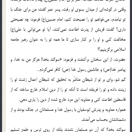
وقتی در گوشه‌ای از میدان بسوی او رفت، پسر عمر گفت: من برای جنگ با
تو نیامدم، می‌خواهم تو را نصیحت کنم، امام حسین(ع) فرمود: چه نصیحتی
داری؟ گفت: قریش از پدرت اطاعت نمی‌کنند، آیا تو می‌توانی با علی(ع)
مخالفت کنی و او را بر کنار سازی تا ما همه تو را به عنوان رهبر جامعه
اسلامی برگزینیم؟!
حضرت، از این سخنان برآشفت و فرمود: «سوگند بخدا! هرگز من به خدا، و
پیامبر خدا(ص) و جانشین رسول خدا (ص) کافر نمی‌گردم…
گم شو، وای بر تو از شیطان متکبّر به تحقیق که شیطان اعمال زشت تو را
زینت داده و تو را فریفته است تا آنکه تو را از دین اسلام خارج ساخته که از
قاسطین اطاعت کنی و معاویه این مرد خارج شده از دین را یاری دهی.
همواره معاویه و پدرش ابوسفیان با رسول خدا و مسلمانان در جنگ بودند و از
دشمنانشان بحساب می‌آمدند.
سوگند بخدا! که آن دو مسلمان نشدند بلکه از روی ترس و طمع تسلیم