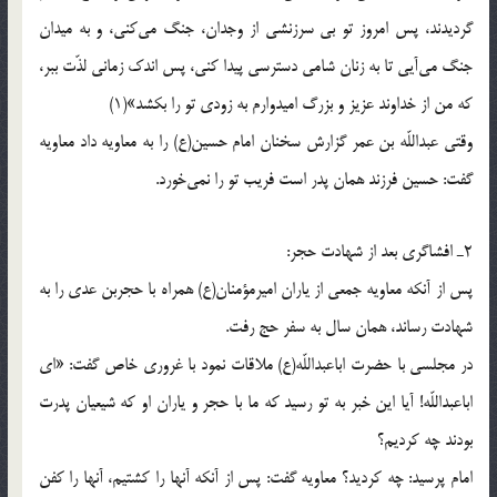
گردیدند، پس امروز تو بی سرزنشی از وجدان، جنگ می‌کنی، و به میدان
جنگ می‌آیی تا به زنان شامی دسترسی پیدا کنی، پس اندک زمانی لذّت ببر،
که من از خداوند عزیز و بزرگ امیدوارم به زودی تو را بکشد»(1)
وقتی عبداللّه بن عمر گزارش سخنان امام حسین(ع) را به معاویه داد معاویه
گفت: حسین فرزند همان پدر است فریب تو را نمی‌خورد.
2ـ افشاگری بعد از شهادت حجر:
پس از آنکه معاویه جمعی از یاران امیرمؤمنان(ع) همراه با حجربن عدی را به
شهادت رساند، همان سال به سفر حج رفت.
در مجلسی با حضرت اباعبداللّه(ع) ملاقات نمود با غروری خاص گفت: «ای
اباعبداللّه! آیا این خبر به تو رسید که ما با حجر و یاران او که شیعیان پدرت
بودند چه کردیم؟
امام پرسید: چه کردید؟ معاویه گفت: پس از آنکه آنها را کشتیم، آنها را کفن