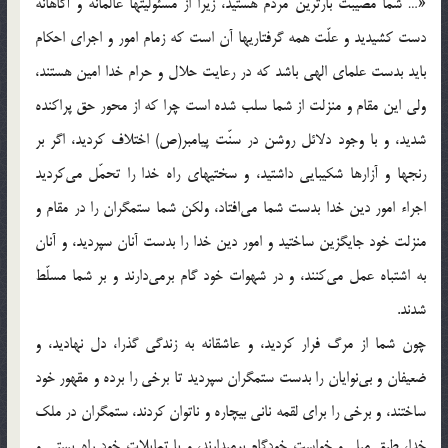
«… شما مصیبت بارترین مردم هستید، زیرا از مسئولیّتها عالمانه و آگاهانه
دست کشیدید و علّت همه گرفتاریها آن است که زمام امور و اجرای احکام
باید بدست علمای الهی باشد که در رعایت حلال و حرام خدا امین هستند،
ولی این مقام و منزلت از شما سلب شده است چرا که از محور حق پراکنده
شدید، و با وجود دلائل روشن در سنّت پیامبر(ص) اختلاف کردید، اگر بر
رنجها و آزارها شکیبایی داشتید، و سختیهای راه خدا را تحمّل می‌کردید
اجراء امور دین خدا بدست شما می‌افتاد، ولکن شما ستمگران را در مقام و
منزلت خود جایگزین ساختید و امور دین خدا را بدست آنان سپردید، و آنان
به اشتباه عمل می‌کنند، و در شهوات خود گام برمی‌دارند و بر شما مسلّط
شدند.
چون شما از مرگ فرار کردید، و عاشقانه به زندگی گذرا، دل نهادید، و
ضعیفان و بی‌نوایان را بدست ستمگران سپردید تا برخی را برده و مقهور خود
ساختند، و برخی را برای لقمه نانی بیچاره و ناتوان کردند، ستمگران در ملک
خدا، طبق میل و خواست خودگام برمیدارند، و با تمایلات خود راه پستی و