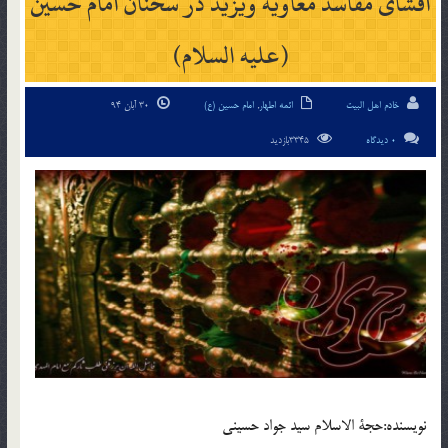
افشای مفاسد معاویه ویزید در سخنان امام حسین
(علیه السلام)
خادم اهل البیت
ائمه اطهار
,
امام حسین (ع)
30 آبان 94
0 دیدگاه
3345بازدید
نويسنده:حجة الاسلام سید جواد حسینی