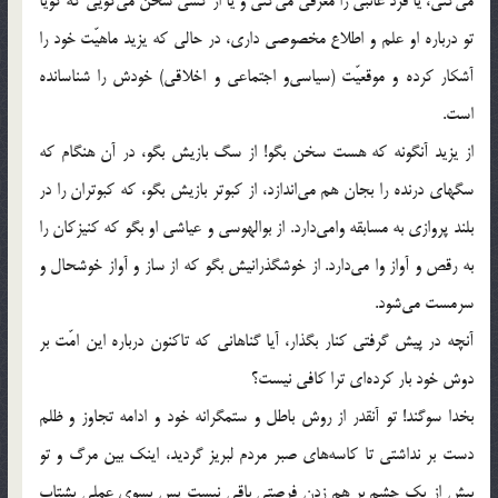
می‌کنی، یا فرد غائبی را معرّفی می‌کنی و یا از کسی سخن می‌گویی که گویا
تو درباره او علم و اطلاع مخصوصی داری، در حالی که یزید ماهیّت خود را
آشکار کرده و موقعیّت (سیاسی‌و اجتماعی و اخلاقی) خودش را شناسانده
است.
از یزید آنگونه که هست سخن بگو! از سگ بازیش بگو، در آن هنگام که
سگهای درنده را بجان هم می‌اندازد، از کبوتر بازیش بگو، که کبوتران را در
بلند پروازی به مسابقه وامی‌دارد. از بوالهوسی و عیاشی او بگو که کنیزکان را
به رقص و آواز وا می‌دارد. از خوشگذرانیش بگو که از ساز و آواز خوشحال و
سرمست می‌شود.
آنچه در پیش گرفتی کنار بگذار، آیا گناهانی که تاکنون درباره این امّت بر
دوش خود بار کرده‌ای ترا کافی نیست؟
بخدا سوگند! تو آنقدر از روش باطل و ستمگرانه خود و ادامه تجاوز و ظلم
دست بر نداشتی تا کاسه‌های صبر مردم لبریز گردید، اینک بین مرگ و تو
بیش از یک چشم بر هم زدن فرصتی باقی نیست پس بسوی عملی بشتاب