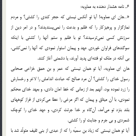
6ـ نامه هشدار دهنده به معاویه:
«…هان ای معاویه! آیا تو آنکس نیستی که حجر کندی را کشتی؟ و مردم
نمازگزار و پرهیزکار را که ظلم و بدعت را نمی‌پسندیدند؟ و در امر دین از
سرزنش کسی نمی‌ترسیدند؟ تو با ظلم و ستم آنها را کشتی با اینکه
سوگندهای فراوان خوردی عهد و پیمان استوار نمودی که آنها را نمی‌کشی،
بی آنکه در ملک تو فتنه‌ای پدید آورند، یا دشمنی آغاز کنند.
هان ای معاویه، آیا تو همان نیستی که عمر و بن حمق خزاعی صحابی
رسول خدای را کشتی؟ آن مرد صالح که عبادت اندامش را لاغر و رخسارش
را زرد نموده بود، آنهم بعد از زمانی که خط امان دادی، و بعهد خدای محکم
نمودی، با آن میثاق و پیمان که اگر مرغی را عطا می‌کردی از فراز کوههای
بلند بنزد تو می‌آمد، آن‌گاه بر خدا جرئت کردی، و عهد خدای را کوچک
شمردی و بی جرم و جنایت او را کشتی.
آیا تو همان نیستی که زیاد بن سمیّه را که از عبدی از بنی ثقیف متولّد شد با