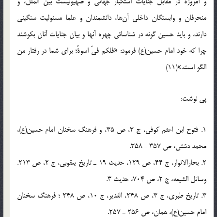
و امروزه در مقابل جنایات استکبار جهانی و صهیونیست بین الملل، و
منحرفان و وابستگان داخلی آن‌ها، دانشمندان و علما مسئولیت سنگینی
دارند، و باید حسین گونه در شناسائی چهره آنها و بیان جنایات آنان بکوشند
چرا که خود امام حسین(ع) فرمود: «فلکم فیّ اسوةٌ؛ برای شما در رفتار من
الگو است.»(11)
پی نوشت:
1. فتوح ابن اعثم کوفی، ج 3، ص 35، و فرهنگ سخنان امام حسین(ع)،
محمد دشتی، ص 357 ـ 358.
2. بحارالانوار، ج 44، ص 129، حدیث 19 ـ تاریخ یعقوبی، ج 2، ص 213.
وسائل الشیعه، ج 2، ص 704، حدیث 3.
3. تاریخ طبری، ج 3، ص 248، الغدیر، ج 10، ص 248 ؛ فرهنگ سخنان
امام حسین(ع)، همان، ص 256 ـ 257.