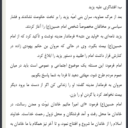
ب: افشاگری علیه یزید
بعد از مرگ معاویه، سران بنی امیّه یزید را بر تخت حکومت نشاندند و فشار
سیاسی بر مخالفان مخصوصاً شخص امام حسین(ع) را آغاز کردند.
یزید نامه‌ای به «ولید بن عتبه» فرماندار مدینه نوشت و تأکید کرد که از امام
حسین(ع) بیعت بگیرد. وی در حالی که مروان بن حکم یهودی زاده در
کنارش قرار داشت امام را طلبید و دستور یزید را ابلاغ کرد.
امام فرمود: این مسئله یک موضوع اجتماعی و عمومی است باید در میان
عموم مردم طرح شود، مهلتی دهید تا فردا به شما پاسخ بگویم.
مروان به فرماندار مدینه گفت: او را زندانی کن اگر از دست ما برود دیگر
بیعت نخواهد کرد یا گردن او را بزن.
امام حسین(ع) فرمود: «ای امیر! مائیم خاندان نبوّت و معدن رسالت، در
خاندان ما محل رفت و آمد فرشتگان و محل نزول رحمت خداست. خداوند
اسلام را از خاندان ما شروع و افتتاح نمود، و تا آخر نیز همگام با ما خاندان به