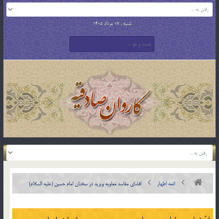
شنبه , 17 مرداد 1405
ائمه اطهار
افشای مفاسد معاویه ویزید در سخنان امام حسین (علیه السلام)