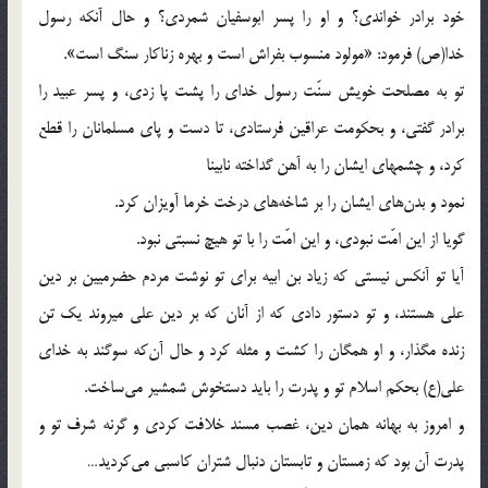
خود برادر خواندی؟ و او را پسر ابوسفیان شمردی؟ و حال آنکه رسول
خدا(ص) فرمود: «مولود منسوب بفراش است و بهره زناکار سنگ است».
تو به مصلحت خویش سنّت رسول خدای را پشت پا زدی، و پسر عبید را
برادر گفتی، و بحکومت عراقین فرستادی، تا دست و پای مسلمانان را قطع
کرد، و چشمهای ایشان را به آهن گداخته نابینا
نمود و بدن‌های ایشان را بر شاخه‌های درخت خرما آویزان کرد.
گویا از این امّت نبودی، و این امّت را با تو هیچ نسبتی نبود.
آیا تو آنکس نیستی که زیاد بن ابیه برای تو نوشت مردم حضرمیین بر دین
علی هستند، و تو دستور دادی که از آنان که بر دین علی میروند یک تن
زنده مگذار، و او همگان را کشت و مثله کرد و حال آن‌که سوگند به خدای
علی(ع) بحکم اسلام تو و پدرت را باید دستخوش شمشیر می‌ساخت.
و امروز به بهانه همان دین، غصب مسند خلافت کردی و گرنه شرف تو و
پدرت آن بود که زمستان و تابستان دنبال شتران کاسبی می‌کردید…