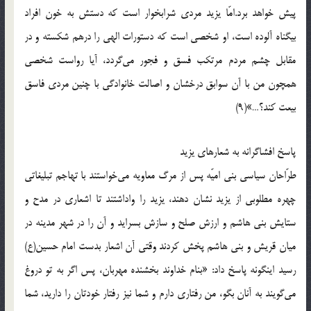
پیش خواهد برد.امّا یزید مردی شرابخوار است که دستش به خون افراد
بیگناه آلوده است، او شخصی است که دستورات الهی را درهم شکسته و در
مقابل چشم مردم مرتکب فسق و فجور می‌گردد، آیا رواست شخصی
همچون من با آن سوابق درخشان و اصالت خانوادگی با چنین مردی فاسق
بیعت کند؟…»(9)
پاسخ افشاگرانه به شعارهای یزید
طرّاحان سیاسی بنی امیّه پس از مرگ معاویه می‌خواستند با تهاجم تبلیغاتی
چهره مطلوبی از یزید نشان دهند، یزید را واداشتند تا اشعاری در مدح و
ستایش بنی هاشم و ارزش صلح و سازش بسراید و آن را در شهر مدینه در
میان قریش و بنی هاشم پخش کردند وقتی آن اشعار بدست امام حسین(ع)
رسید اینگونه پاسخ داد: «بنام خداوند بخشنده مهربان، پس اگر به تو دروغ
می‌گویند به آنان بگو، من رفتاری دارم و شما نیز رفتار خودتان را دارید، شما