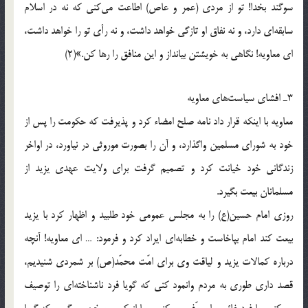
سوگند بخدا! تو از مردی (عمر و عاص) اطاعت می‌کنی که نه در اسلام
سابقه‌ای دارد، و نه نفاق او تازگی خواهد داشت، و نه رأی تو را خواهد داشت،
ای معاویه! نگاهی به خویشتن بیانداز و این منافق را رها کن.»(2)
3ـ افشای سیاست‌های معاویه
معاویه با اینکه قرار داد نامه صلح امضاء کرد و پذیرفت که حکومت را پس از
خود به شورای مسلمین واگذارد، و آن را بصورت موروثی در نیاورد، در اواخر
زندگانی خود خیانت کرد و تصمیم گرفت برای ولایت عهدی یزید از
مسلمانان بیعت بگیرد.
روزی امام حسین(ع) را به مجلس عمومی خود طلبید و اظهار کرد با یزید
بیعت کند امام بپاخاست و خطابه‌ای ایراد کرد و فرمود: … ای معاویه! آنچه
درباره کمالات یزید و لیاقت وی برای امّت محمّد(ص) بر شمردی شنیدیم،
قصد داری طوری به مردم وانمود کنی که گویا فرد ناشناخته‌ای را توصیف