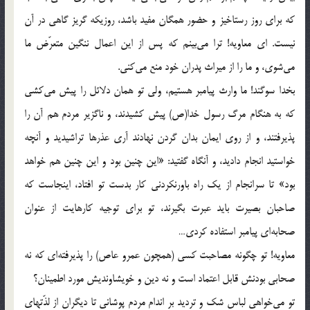
که برای روز رستاخیز و حضور همگان مفید باشد، روزیکه گریز گاهی در آن
نیست. ای معاویه! ترا می‌بینم که پس از این اعمال ننگین متعرّض ما
می‌شوی، و ما را از میراث پدران خود منع می‌کنی.
بخدا سوگند! ما وارث پیامبر هستیم، ولی تو همان دلائل را پیش می‌کشی
که به هنگام مرگ رسول خدا(ص) پیش کشیدند، و ناگزیر مردم هم آن را
پذیرفتند، و از روی ایمان بدان گردن نهادند آری عذرها تراشیدید و آنچه
خواستید انجام دادید، و آنگاه گفتید: «این چنین بود و این چنین هم خواهد
بود» تا سرانجام از یک راه باورنکردنی کار بدست تو افتاد، اینجاست که
صاحبان بصیرت باید عبرت بگیرند، تو برای توجیه کارهایت از عنوان
صحابه‌ای پیامبر استفاده کردی…
معاویه! تو چگونه مصاحبت کسی (همچون عمرو عاص) را پذیرفته‌ای که نه
صحابی بودنش قابل اعتماد است و نه دین و خویشاوندیش مورد اطمینان؟
تو می‌خواهی لباس شک و تردید بر اندام مردم پوشانی تا دیگران از لذّتهای