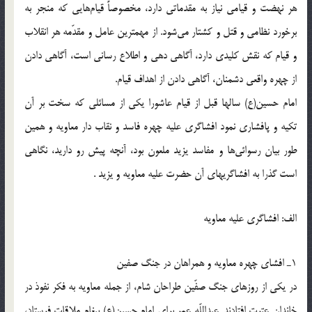
هر نهضت و قیامی نیاز به مقدماتی دارد، مخصوصاً قیام‌هایی که منجر به
برخورد نظامی و قتل و کشتار می‌شود. از مهمترین عامل و مقدّمه هر انقلاب
و قیام که نقش کلیدی دارد، آگاهی دهی و اطلاع رسانی است، آگاهی دادن
از چهره واقعی دشمنان، آگاهی دادن از اهداف قیام.
امام حسین(ع) سالها قبل از قیام عاشورا یکی از مسائلی که سخت بر آن
تکیه و پافشاری نمود افشاگری علیه چهره فاسد و نقاب دار معاویه و همین
طور بیان رسوائی‌ها و مفاسد یزید ملعون بود، آنچه پیش رو دارید، نگاهی
است گذرا به افشاگریهای آن حضرت علیه معاویه و یزید .
الف: افشاگری علیه معاویه
1ـ افشای چهره معاویه و همراهان در جنگ صفین
در یکی از روزهای جنگ صفّین طراحان شام، از جمله معاویه به فکر نفوذ در
خاندان عترت افتادند. عبداللّه عمر برای امام حسین(ع) پیغام ملاقات فرستاد،