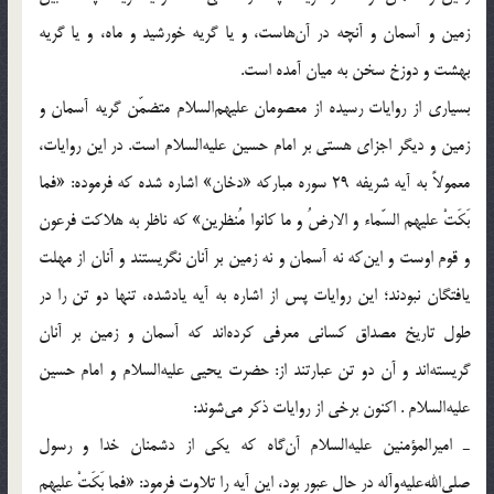
زمین و آسمان و آنچه در آن‌هاست، و یا گریه خورشید و ماه، و یا گریه
بهشت و دوزخ سخن به میان آمده است.
بسیاری از روایات رسیده از معصومان علیهم‌السلام متضمّن گریه آسمان و
زمین و دیگر اجزای هستی بر امام حسین علیه‌السلام است. در این روایات،
معمولاً به آیه شریفه 29 سوره مبارکه «دخان» اشاره شده که فرموده: «فما
بَکَتْ علیهم السّماء و الارضُ و ما کانوا مُنظرین» که ناظر به هلاکت فرعون
و قوم اوست و این‌که نه آسمان و نه زمین بر آنان نگریستند و آنان از مهلت
یافتگان نبودند؛ این روایات پس از اشاره به آیه یادشده، تنها دو تن را در
طول تاریخ مصداق کسانی معرفی کرده‌اند که آسمان و زمین بر آنان
گریسته‌اند و آن دو تن عبارتند از: حضرت یحیی علیه‌السلام و امام حسین
علیه‌السلام . اکنون برخی از روایات ذکر می‌شوند:
ـ امیرالمؤمنین علیه‌السلام آن‌گاه که یکی از دشمنان خدا و رسول
صلی‌الله‌علیه‌و‌آله در حال عبور بود، این آیه را تلاوت فرمود: «فما بَکَتْ علیهم