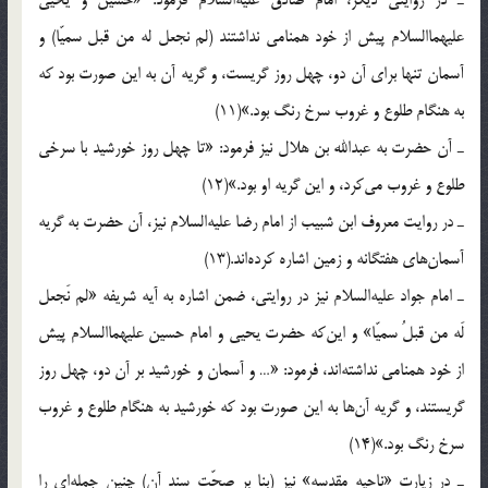
ـ در روایتی دیگر، امام صادق علیه‌السلام فرمود: «حسین و یحیی
علیهماالسلام پیش از خود همنامی نداشتند (لم نجعل له من قبل سمیّا) و
آسمان تنها برای آن دو، چهل روز گریست، و گریه آن به این صورت بود که
به هنگام طلوع و غروب سرخ رنگ بود.»(11)
ـ آن حضرت به عبدالله بن هلال نیز فرمود: «تا چهل روز خورشید با سرخی
طلوع و غروب می‌کرد، و این گریه او بود.»(12)
ـ در روایت معروف ابن شبیب از امام رضا علیه‌السلام نیز، آن حضرت به گریه
آسمان‌های هفتگانه و زمین اشاره کرده‌اند.(13)
ـ امام جواد علیه‌السلام نیز در روایتی، ضمن اشاره به آیه شریفه «لم نَجعل
لَه من قبلُ سمیّا» و این‌که حضرت یحیی و امام حسین علیهماالسلام پیش
از خود همنامی نداشته‌اند، فرمود: «… و آسمان و خورشید بر آن دو، چهل روز
گریستند، و گریه آن‌ها به این صورت بود که خورشید به هنگام طلوع و غروب
سرخ رنگ بود.»(14)
ـ در زیارت «ناحیه مقدسه» نیز (بنا بر صحّت سند آن) چنین جمله‌ای را