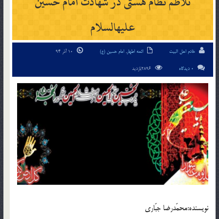
تلاطم نظام هستی در شهادت امام حسین
علیه‏السلام
خادم اهل البیت
ائمه اطهار
,
امام حسین (ع)
10 آذر 94
0 دیدگاه
2896بازدید
نويسنده:محمّدرضا جبّاری