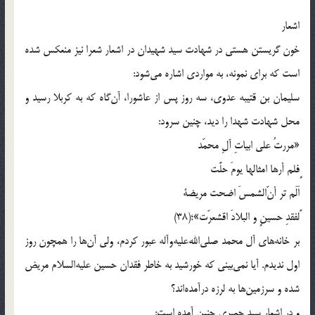
اشعار
خون گریستن هستی در شهادت سید شهیدان در اشعار شعرا نیز منعکس شده
است که برای نمونه، به مواردی اشاره می‌شود:
سلیمان بن قتیبه عدوی، سه روز پس از عاشورا، آن‌گاه که به کربلا رسید و
محل شهادت شهدا را دید، چنین سرود:
«مررتُ علی ابیاتِ آلِ محمّد
ٍفلم أرها امثالها یومَ حلَّت
اَلَم تر أنّ‌الشمسَ اضحت مریضة
ًلفقدِ حسینٍ و البلادَ اقشعرّت»؛(38)
بر خانه‌های آل محمد صلی‌الله‌علیه‌و‌آله عبور کردم، ولی آن‌ها را همچون روز
اول ندیدم. آیا نمی‌بینی که خورشید به خاطر فقدان حسین علیه‌السلام مریض
شده و سرزمین‌ها به لرزه درآمده‌اند؟
و در اشعار سید حمیری چنین آمده است: