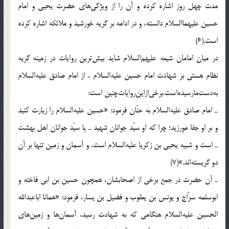
مدت چهل روز اشاره کرده و آن را از ویژگی‌های حضرت یحیی و امام
حسین علیهماالسلام دانسته، و در ادامه بر گریه خورشید و ملائکه اشاره کرده
است.(6)
در میان امامان شیعه علیهم‌السلام شاید بیش‌ترین روایات در زمینه گریه
نظام هستی بر شهادت امام حسین علیه‌السلام ، از امام صادق علیه‌السلام
به‌دست‌مارسیده‌است.برخی‌ازاین‌روایات‌چنین است:
ـ امام صادق علیه‌السلام به حنّان فرمود: «حسین علیه‌السلام را زیارت کنید
و بر او جفا مورزید؛ چرا که او سیّد جوانان شهید ـ یا سیّد جوانان اهل بهشت
ـ است و شبیه یحیی بن زکریا علیه‌السلام است، و آسمان و زمین تنها بر آن
دو گریسته‌اند.»(7)
ـ آن حضرت در جمع برخی از اصحابشان، همچون حسین بن ابی فاخته و
ابوسلمه سرّاج و یونس بن یعقوب و فضیل بن یسار، فرمود: «همانا اباعبدالله
الحسین علیه‌السلام هنگامی که به شهادت رسید، آسمان‌ها و زمین‌های