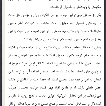
حکومتی یا وابستگان و مأموران آن‌هاست.
یکی از مسائل مهم در این مبحث، بررسی انگیزه راویان و مؤلّفان اهل سنّت
در پرداختن تفصیلی به خوارق عادات مترتّب بر شهادت امام حسین
علیه‌السلام است. به راستی، چه محملی برای این توجه خاص نسبت به این
بعد از قیام امام حسین علیه‌السلام در منابع سنّی می‌توان یافت؟
برخی از محققان معاصر معتقدند: این‌که منابع سنّی در زمینه ماهیت و انگیزه
و فلسفه قیام، توجه لازم را مبذول نداشته‌اند، اما به طور افراطی به ذکر
حوادث خارق عادات در این حادثه پرداخته‌اند، نشانگر نوعی حرکت مرموزانه
و پنهان برای ایجاد غفلت نسبت به اصل قیام و اهداف آن، و توجه دادن
اذهان به امور و قصه‌های عجیبی است که بعضا ریشه در اخلاق و عادات
عصر جاهلی دارند. که بر فقدان افراد مهم قبیله، حوادث عجیب را مترتّب
می‌کرده‌اند. در این تحلیل، این‌گونه خوارق عادات به هیچ روی، با عقل و
استدلال و سند قابل اثبات نیستند و منابع شیعی بدان‌ها نپرداخته‌اند، و نقل