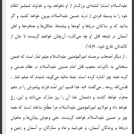
علیه‌السلام است) کشته‌ای بزرگ‌تر از او نخواهد بود و خداوند شمشیر انتقام
خود را به وسیله فردی از ذریّه حسین علیه‌السلام بیرون خواهد کشید. و اگر
بدانید که بر ساکنان دریاها و کوه‌ها و بیشه‌ها، جنگل‌ها و صخره‌ها و اهل
آسمان در نتیجه قتل او چه می‌گذرد، آن‌چنان خواهید گریست تا جان از
کالبدتان خارج شود…»(15)
ـ از دیگر اصحاب برجسته امیرالمؤمنین علیه‌السلام میثم تمّار است که ضمن
سخنانی به تأثیرات عجیب قتل امام حسین علیه‌السلام در نظام هستی و
گریه همه چیز اشاره کرده است. جبله مکیّه می‌گوید: شنیدم که میثم تمار ـ
قدّس‌الله روحه ـ می‌گفت: «به خدا قسم، این امّت فرزند پیامبرش را در دهم
محرّم خواهد کشت و دشمنان خدا آن را روز مبارک می‌دانند و این، رخ
خواهد داد و مولایم امیرالمؤمنین علیه‌السلام مرا مطّلع ساخته است که همه
چیز بر حسین علیه‌السلام خواهند گریست، حتی وحوش بیابان‌ها و ماهیان
دریاها و پرندگان آسمان، و خورشید و ماه و ستارگان، و آسمان و زمین و