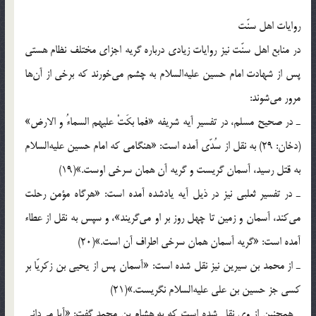
روایات اهل سنّت
در منابع اهل سنّت نیز روایات زیادی درباره گریه اجزای مختلف نظام هستی
پس از شهادت امام حسین علیه‌السلام به چشم می‌خورند که برخی از آن‌ها
مرور می‌شوند:
ـ در صحیح مسلم، در تفسیر آیه شریفه «فما بکَتْ علیهم السماءُ و الارض»
(دخان: 29) به نقل از سُدّی آمده است: «هنگامی که امام حسین علیه‌السلام
به قتل رسید، آسمان گریست و گریه آن همان سرخی اوست.»(19)
ـ در تفسیر ثعلبی نیز در ذیل آیه یادشده آمده است: «هرگاه مؤمن رحلت
می‌کند، آسمان و زمین تا چهل روز بر او می‌گریند»، و سپس به نقل از عطاء
آمده است: «گریه آسمان همان سرخی اطراف آن است.»(20)
ـ از محمد بن سیرین نیز نقل شده است: «آسمان پس از یحیی بن زکریّا بر
کسی جز حسین بن علی علیه‌السلام نگریست.»(21)
ـ همچنین از وی نقل شده است که به هشام بن محمد گفت: «آیا می‌دانی