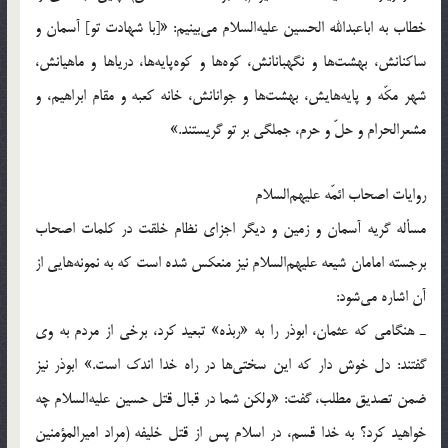
خطاب به اباعبدالله الحسین علیه‌السلام می‌بینیم: «[با شهادت تو] آسمان و
ساکنانش، بهشت‌ها و نگهبانانش، کوه‌ها و کوه‌پایه‌ها، دریاها و ماهیانش،
شهر مکّه و پایه‌هایش، بهشت‌ها و جوانانش، خانه کعبه و مقام ابراهیم، و
مشعرالحرام و حلّ و حرم، جملگی بر تو گریستند.»
روایات اصحاب ائمّه علیهم‌السلام
مسأله گریه آسمان و زمین و دیگر اجزای نظام خلقت در کلمات اصحاب
برجسته امامان شیعه علیهم‌السلام نیز منعکس شده است که به نمونه‌هایی از
آن اشاره می‌شود:
ـ هنگامی که عثمان، ابوذر را به «ربذه» تبعید کرد، برخی از مردم به وی
گفتند: دل خوش دار که این سختی‌ها در راه خدا اندک است.» ابوذر نیز
ضمن تصدیق مطلب، گفت: «ولکن شما در قبال قتل حسین علیه‌السلام چه
خواهید کرد؟ به خدا قسم، در اسلام پس از قتل خلیفه (مراد امیرالمؤمنین