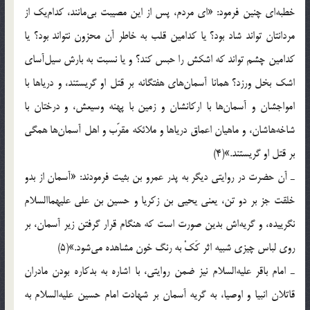
خطبه‌ای چنین فرمود: «ای مردم، پس از این مصیبت بی‌مانند، کدام‌یک از
مردانتان تواند شاد بود؟ یا کدامین قلب به خاطر آن محزون نتواند بود؟ یا
کدامین چشم تواند که اشکش را حبس کند؟ و یا نسبت به بارش سیل‌آسای
اشک بخل ورزد؟ همانا آسمان‌های هفتگانه بر قتل او گریستند، و دریاها با
امواجشان و آسمان‌ها با ارکانشان و زمین با پهنه وسیعش، و درختان با
شاخه‌هاشان، و ماهیان اعماق دریاها و ملائکه مقرّب و اهل آسمان‌ها همگی
بر قتل او گریستند.»(4)
ـ آن حضرت در روایتی دیگر به پدر عمرو بن بثیت فرمودند: «آسمان از بدو
خلقت جز بر دو تن، یعنی یحیی بن زکریا و حسین بن علی علیهماالسلام
نگرییده، و گریه‌اش بدین صورت است که هنگام قرار گرفتن زیر آسمان، بر
روی لباس چیزی شبیه اثر کَکْ به رنگ خون مشاهده می‌شود.»(5)
ـ امام باقر علیه‌السلام نیز ضمن روایتی، با اشاره به بدکاره بودن مادران
قاتلان انبیا و اوصیا، به گریه آسمان بر شهادت امام حسین علیه‌السلام به