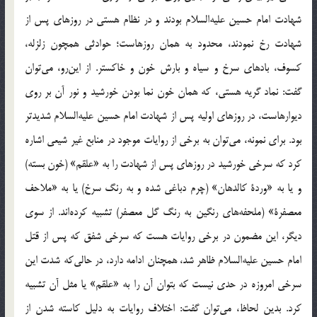
شهادت امام حسین علیه‌السلام بودند و در نظام هستی در روزهای پس از
شهادت رخ نمودند، محدود به همان روزهاست؛ حوادثی همچون زلزله،
کسوف، بادهای سرخ و سیاه و بارش خون و خاکستر. از این‌رو، می‌توان
گفت: نماد گریه هستی، که همان خون نما بودن خورشید و نور آن بر روی
دیوارهاست، در روزهای اولیه پس از شهادت امام حسین علیه‌السلام شدیدتر
بود. برای نمونه، می‌توان به برخی از روایات موجود در منابع غیر شیعی اشاره
کرد که سرخی خورشید در روزهای پس از شهادت را به «علقم» (خون بسته)
و یا به «وردة کالدهان» (چرم دباغی شده و به رنگ سرخ) یا به «ملاحف
معصفرة» (ملحفه‌های رنگین به رنگ گل معصفر) تشبیه کرده‌اند. از سوی
دیگر، این مضمون در برخی روایات هست که سرخی شفق که پس از قتل
امام حسین علیه‌السلام ظاهر شد، همچنان ادامه دارد، در حالی‌که شدت این
سرخی امروزه در حدی نیست که بتوان آن را به «علقم» یا مثل آن تشبیه
کرد. بدین لحاظ، می‌توان گفت: اختلاف روایات به دلیل کاسته شدن از