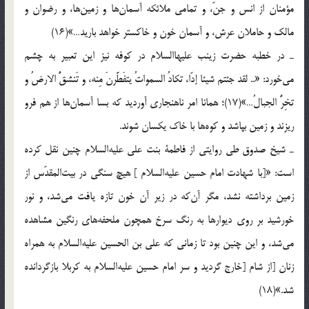
مؤمنان از انس و جنّ، و تمامی ملائکه آسمان‌ها و زمین‌ها، و رضوان و
مالک و حاملان عرش، و آسمان خون و خاکستر خواهد بارید…»(16)
ـ در خطبه حضرت زینب علیهاالسلام در کوفه نیز این تعبیر به چشم
می‌خورد: «.. لقد جئتم شیئا إدّا، تکادُ السمواتُ یتفَطَّرنَ مِنه، و تَنشقُّ الارضُ و
تخِرُّ الجبالُ…»(17)؛ همانا امر ناهنجاری آوردید که بسا آسمان‌ها از هم فرو
ریزند و زمین بپاشد و کوه‌ها با خاک یکسان شوند.
ـ شیخ صدوق طی روایتی از فاطمة بنت علی علیه‌السلام چنین نقل کرده
است: «[با شهادت امام حسین علیه‌السلام ] هیچ سنگی در بیت‌المقدّس از
زمین برداشته نشد، مگر آن‌که در زیر آن خون تازه یافت می‌شد، و نور
خورشید بر روی دیوارها به رنگ سرخ همچون ملحفه‌های رنگین مشاهده
می‌شد، و این چنین بود تا زمانی که علی بن الحسین علیه‌السلام به همراه
زنان [از شام [خارج گردید و سر امام حسین علیه‌السلام به کربلا بازگردانده
شد.»(18)