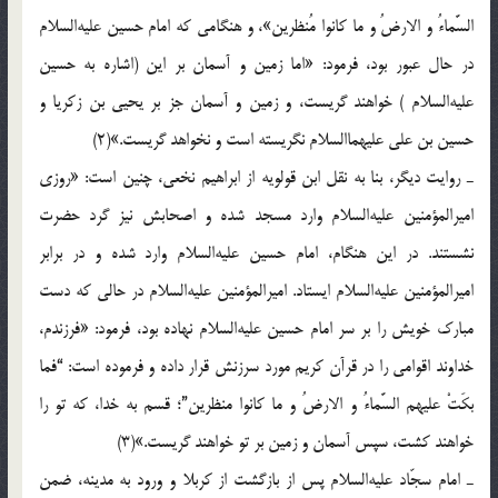
السَّماءُ و الارضُ و ما کانوا مُنظرین»، و هنگامی که امام حسین علیه‌السلام
در حال عبور بود، فرمود: «اما زمین و آسمان بر این (اشاره به حسین
علیه‌السلام ) خواهند گریست، و زمین و آسمان جز بر یحیی بن زکریا و
حسین بن علی علیهماالسلام نگریسته است و نخواهد گریست.»(2)
ـ روایت دیگر، بنا به نقل ابن قولویه از ابراهیم نخعی، چنین است: «روزی
امیرالمؤمنین علیه‌السلام وارد مسجد شده و اصحابش نیز گرد حضرت
نشستند. در این هنگام، امام حسین علیه‌السلام وارد شده و در برابر
امیرالمؤمنین علیه‌السلام ایستاد. امیرالمؤمنین علیه‌السلام در حالی که دست
مبارک خویش را بر سر امام حسین علیه‌السلام نهاده بود، فرمود: «فرزندم،
خداوند اقوامی را در قرآن کریم مورد سرزنش قرار داده و فرموده است: “فما
بکَتْ علیهم السَّماءُ و الارضُ و ما کانوا منظرین”؛ قسم به خدا، که تو را
خواهند کشت، سپس آسمان و زمین بر تو خواهند گریست.»(3)
ـ امام سجّاد علیه‌السلام پس از بازگشت از کربلا و ورود به مدینه، ضمن