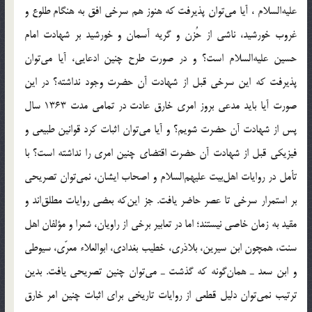
علیه‌السلام ، آیا می‌توان پذیرفت که هنوز هم سرخی افق به هنگام طلوع و
غروب خورشید، ناشی از حُزن و گریه آسمان و خورشید بر شهادت امام
حسین علیه‌السلام است؟ و در صورت طرح چنین ادعایی، آیا می‌توان
پذیرفت که این سرخی قبل از شهادت آن حضرت وجود نداشته؟ در این
صورت آیا باید مدعی بروز امری خارق عادت در تمامی مدت 1363 سال
پس از شهادت آن حضرت شویم؟ و آیا می‌توان اثبات کرد قوانین طبیعی و
فیزیکی قبل از شهادت آن حضرت اقتضای چنین امری را نداشته است؟ با
تأمل در روایات اهل‌بیت علیهم‌السلام و اصحاب ایشان، نمی‌توان تصریحی
بر استمرار سرخی تا عصر حاضر یافت. جز این‌که بعضی روایات مطلق‌اند و
مقید به زمان خاصی نیستند؛ اما در تعابیر برخی از راویان، شعرا و مؤلفان اهل
سنت، همچون ابن سیرین، بلاذری، خطیب بغدادی، ابوالعلاء معرّی، سیوطی
و ابن سعد ـ همان‌گونه که گذشت ـ می‌توان چنین تصریحی یافت. بدین
ترتیب نمی‌توان دلیل قطعی از روایات تاریخی برای اثبات چنین امر خارق