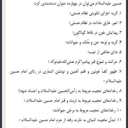
حسین علیه‌السلام می‌توان در چهارده عنوان دسته‌بندی کرد:
1. گریه اجزای تکوینی نظام هستی؛
2. امور خارق عادات در نظام هستی؛
3. پیدایش خون در نقاط گوناگون؛
4. گریه و نوحه جن و مَلَک و حیوانات؛
5. ندای هاتفی از غیب؛
6. حرکت و تموّج قبر پیامبراکرم صلی‌الله‌علیه‌و‌آله ؛
7. ظهور کفّ خونین و قلم آهنین و نوشتن اشعاری در رثای امام حسین
علیه‌السلام ؛
8. رخدادهای عجیب مربوط به رأس‌الحسین علیه‌السلام و اجساد شهدا؛
9. رخدادهای عجیب مربوط به تربت و قبر امام حسین علیه‌السلام ؛
10. رخدادهای عجیب مربوط به برخی حیوانات؛
11. تبدّل ماهیت اشیای به غارت رفته از حرم امام حسین علیه‌السلام ؛