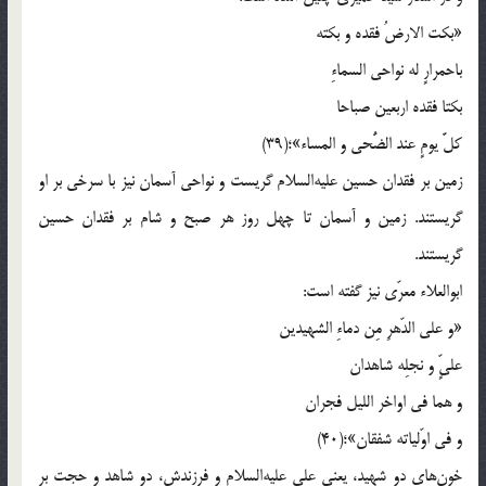
«بکت الارضُ فقده و بکته
باحمرارٍ له نواحی السماءِ
بکتا فقده اربعین صباحا
کلَّ یومٍ عند الضُّحی و المساء»؛(39)
زمین بر فقدان حسین علیه‌السلام گریست و نواحی آسمان نیز با سرخی بر او
گریستند. زمین و آسمان تا چهل روز هر صبح و شام بر فقدان حسین
گریستند.
ابوالعلاء معرّی نیز گفته است:
«و علی الدّهرِ مِن دماءِ الشهیدین
علیٍّ و نجلِه شاهدان
و هما فی اواخر اللیل فجران
و فی اوّلیاته شفقان»؛(40)
خون‌های دو شهید، یعنی علی علیه‌السلام و فرزندش، دو شاهد و حجت بر