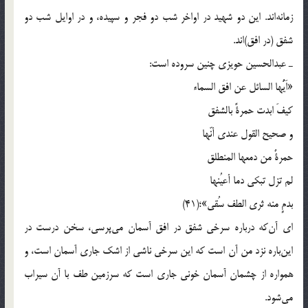
زمانه‌اند. این دو شهید در اواخر شب دو فجر و سپیده، و در اوایل شب دو
شفق (در افق)اند.
ـ عبدالحسین حویزی چنین سروده است:
«اَیُّها السائل عن افق السماء
کیفَ ابدت حمرةً بالشفق
و صحیح القول عندی أنّها
حمرةٌ من دمعها المنطلق
لم تزل تبکی دما أعیُنها
بدمٍ منه ثری الطف سُقی»؛(41)
ای آن‌که درباره سرخی شفق در افق آسمان می‌پرسی، سخن درست در
این‌باره نزد من آن است که این سرخی ناشی از اشک جاری آسمان است، و
همواره از چشمان آسمان خونی جاری است که سرزمین طف با آن سیراب
می‌شود.