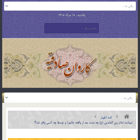
یکشنبه , 18 مرداد 1405
ائمه اطهار
شهادت امام زین العابدین (ع) چه مدت بعد از واقعه عاشورا و توسط چه کسی واقع شد؟!