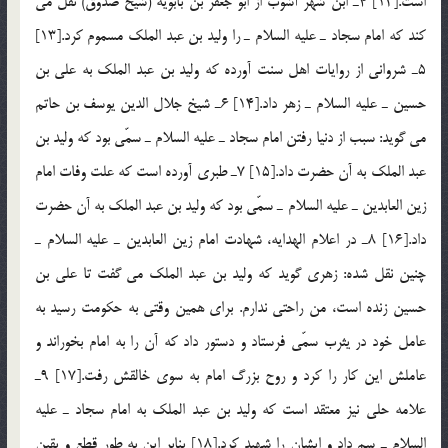
است.[12] 4ـ ابن شهر آشوب از ابو جعفر بن بابویه (شیخ صدوق) نقل می
کند که امام سجاد ـ علیه السلام ـ را ولید بن عبد الملک مسموم کرد.[13]
5ـ شروانی از روایات اهل سنت آورده که ولید بن عبد الملک به علی بن
حسین ـ علیه السلام ـ زهر داد.[14] 6ـ شیخ جلال الدین یوسف بن حاتم
می گوید: سبب از دنیا رفتن امام سجاد ـ علیه السلام ـ سمّی بود که ولید بن
عبد الملک به آن حضرت داد.[15] 7ـ طبری آورده است که علت وفات امام
زین العابدین ـ علیه السلام ـ سمّی بود که ولید بن عبد الملک به آن حضرت
داد.[16] 8ـ در اعلام الهدايه، شهادت امام زین العابدین ـ علیه السلام ـ
چنین نقل شده: زهری گوید که ولید بن عبد الملک می گفت تا علی بن
حسین زنده است، من راحتی ندارم. برای همین وقتی به حکومت رسید به
عامل خود در یثرب سمّی فرستاد و دستور داد که آن را به امام بخوراند و
عاملش این کار را کرد و روح بزرگ امام به سوی خالقش رفت.[17] 9ـ
علامه حلی نیز معتقد است که ولید بن عبد الملک به امام سجاد ـ علیه
السلام ـ سم داد و ایشان را شهید کرد.[18] بنابر این به طور قطع و یقین