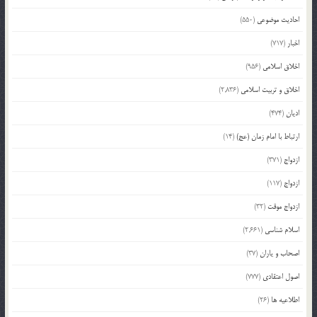
احادیث موضوعی
(550)
اخبار
(717)
اخلاق اسلامی
(956)
اخلاق و تربیت اسلامی
(2,836)
ادیان
(474)
ارتباط با امام زمان (عج)
(14)
ازدواج
(371)
ازدواج
(117)
ازدواج موقت
(32)
اسلام شناسی
(2,661)
اصحاب و یاران
(37)
اصول اعتقادی
(777)
اطلاعیه ها
(26)