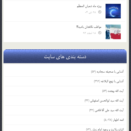
ویژه ماه شعبان المعظّم
28 دی 04
مواظب نگاهتان باشید!!!
18 اسفند 93
دسته بندی های سایت
آشنایی با صحیفه سجادیه
(56)
آشنایی با نهج البلاغه
(392)
آیت الله بهجت
(54)
آیت الله سید ابوالحسن اصفهانی
(43)
آیت الله سید علی آقا قاضی
(42)
ائمه اطهار
(5,038)
اثبات ولایت و وجود امام زمان
(73)