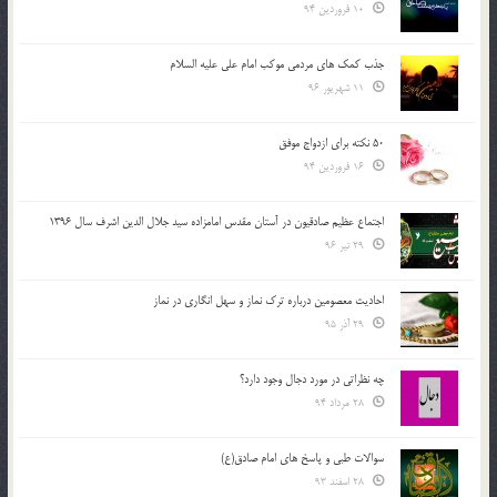
10 فروردین 94
جذب کمک های مردمی موکب امام علی علیه السلام
11 شهریور 96
50 نکته برای ازدواج موفق
16 فروردین 94
اجتماع عظیم صادقیون در آستان مقدس امامزاده سید جلال الدین اشرف سال 1396
29 تیر 96
احادیث معصومین درباره ترک نماز و سهل انگاری در نماز
29 آذر 95
چه نظراتی در مورد دجال وجود دارد؟
28 مرداد 94
سوالات طبی و پاسخ های امام صادق(ع)
28 اسفند 93