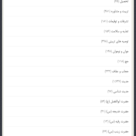
تحصیل
(65)
تربیت و مشاوره
(481)
تشرفات و توقیعات
(181)
تغذیه و سلامت
(156)
توصیه های تربیتی
(498)
جوان و نوجوان
(148)
حج
(118)
حجاب و عفاف
(333)
حدیث
(1,737)
حدیث شناسی
(97)
حضرت ابوالفضل (ع)
(54)
حضرت خدیجه (س)
(41)
حضرت رقیه (س)
(13)
حضرت زینب (س)
(66)