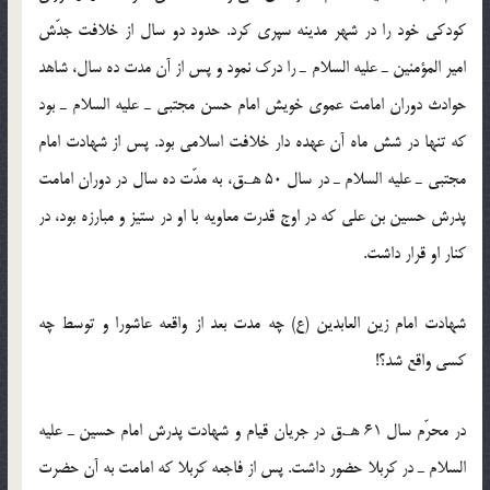
کودکی خود را در شهر مدینه سپری کرد. حدود دو سال از خلافت جدّش
امیر المؤمنین ـ علیه السلام ـ را درک نمود و پس از آن مدت ده سال، شاهد
حوادث دوران امامت عموی خویش امام حسن مجتبی ـ علیه السلام ـ بود
که تنها در شش ماه آن عهده دار خلافت اسلامی بود. پس از شهادت امام
مجتبی ـ علیه السلام ـ در سال 50 هـ.ق، به مدّت ده سال در دوران امامت
پدرش حسین بن علی که در اوج قدرت معاویه با او در ستیز و مبارزه بود، در
کنار او قرار داشت.
شهادت امام زین العابدین (ع) چه مدت بعد از واقعه عاشورا و توسط چه
کسی واقع شد؟!
در محرّم سال 61 هـ.ق در جریان قیام و شهادت پدرش امام حسین ـ علیه
السلام ـ در کربلا حضور داشت. پس از فاجعه کربلا که امامت به آن حضرت