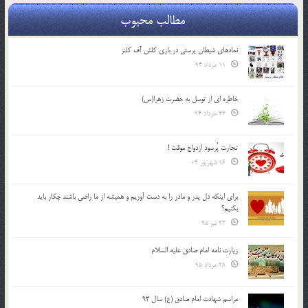
مطالب محبوب
نمادهای شیطان پرستی در بازی کلش آف کلنز
11 مرداد 94
خاطره ای از توسل به حضرت زهرا(س)
23 خرداد 94
تجارت پُرسود ازدواج موقت !
16 شهریور 04
براي اينكه دل پدر و مادر را به دست آوريم و هميشه از ما راضي باشند چكار بايد
بكنيم؟
23 تیر 95
زیارت نامه امام صادق علیه السلام
28 مرداد 95
مراسم شهادت امام صادق (ع) سال 93