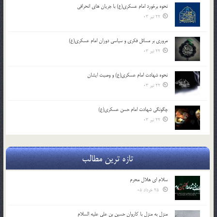
نحوه برخورد امام عسکری(ع) با جریان های انحرافی
22 تیر 03
مروری بر مسائل فکری و سیاسی دوران امام عسکری(ع)
22 تیر 03
نحوه شهادت امام عسکری(ع) و وصیت ایشان
22 تیر 03
چگونگی شهادت امام حسن عسکری(ع)
22 تیر 03
تازه ترین مطالب
سلام ای هلال محرم
25 خرداد 05
منزل به منزل با کاروان حسین بن علی علیه السلام