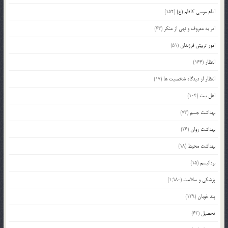
امام موسی کاظم (ع)
(152)
امر به معروف و نهی از منکر
(63)
امور تربیتی فرزندان
(51)
انتظار
(164)
انتظار از دیدگاه شخصیت ها
(17)
اهل بیت
(104)
بهداشت جسم
(73)
بهداشت روان
(26)
بهداشت محیط
(18)
بودائیسم
(15)
پزشکی و سلامت
(1,980)
پند خوبان
(129)
تحصیل
(62)