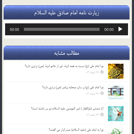
زیارت نامه امام صادق علیه السلام
پخش‌کننده
00:00
00:00
صوت
مطالب مشابه
چرا امام علی (ع) نسبت به همه انبیاء غیر از خاتم انبیاء (ص) برتری دارد؟
29 اسفند 03
چرا امام علی (ع) بر سایر صحابه پیامبر (ص) برتری دارد؟
29 اسفند 03
آیا شمشیر (ذوالفقار ) امیر المومنین علیه السلام دو سر داشته است؟
29 اسفند 03
چرا به امام علی (علیه السلام) حیدرکرار می گفتند؟