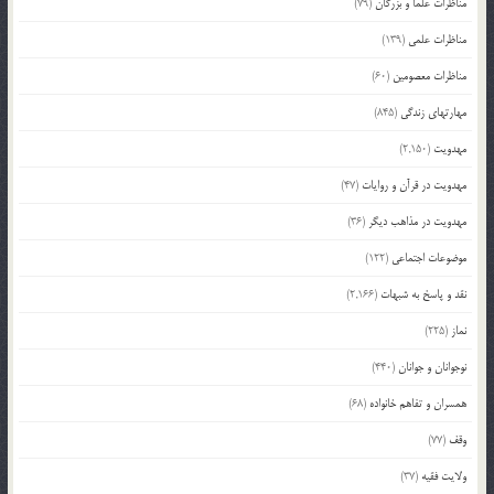
مناظرات علما و بزرگان
(79)
مناظرات علمی
(139)
مناظرات معصومین
(60)
مهارتهای زندگی
(845)
مهدویت
(2,150)
مهدویت در قرآن و روایات
(47)
مهدویت در مذاهب دیگر
(36)
موضوعات اجتماعی
(122)
نقد و پاسخ به شبهات
(2,166)
نماز
(225)
نوجوانان و جوانان
(440)
همسران و تفاهم خانواده
(68)
وقف
(77)
ولایت فقیه
(37)