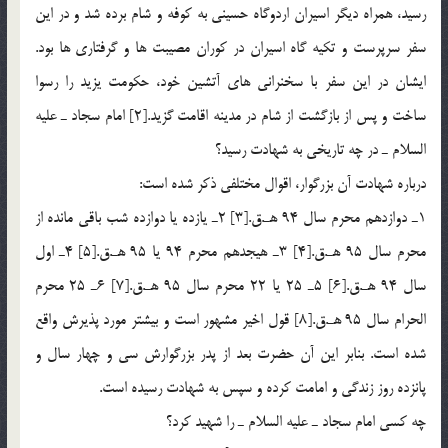
رسید، همراه دیگر اسیران اردوگاه حسینی به کوفه و شام برده شد و در این
سفر سرپرست و تکیه گاه اسیران در کوران مصیبت ها و گرفتاری ها بود.
ایشان در این سفر با سخنرانی های آتشین خود، حکومت یزید را رسوا
ساخت و پس از بازگشت از شام در مدینه اقامت گزید.[2] امام سجاد ـ علیه
السلام ـ در چه تاریخی به شهادت رسید؟
درباره شهادت آن بزرگوار، اقوال مختلفی ذکر شده است:
1ـ دوازدهم محرم سال 94 هـ.ق.[3] 2ـ یازده یا دوازده شب باقی مانده از
محرم سال 95 هـ.ق.[4] 3ـ هیجدهم محرم 94 یا 95 هـ.ق.[5] 4ـ اول
سال 94 هـ.ق.[6] 5ـ 25 یا 22 محرم سال 95 هـ.ق.[7] 6ـ 25 محرم
الحرام سال 95 هـ.ق.[8] قول اخیر مشهور است و بیشتر مورد پذیرش واقع
شده است. بنابر این آن حضرت بعد از پدر بزرگوارش سی و چهار سال و
پانزده روز زندگی و امامت کرده و سپس به شهادت رسیده است.
چه کسی امام سجاد ـ علیه السلام ـ را شهید کرد؟