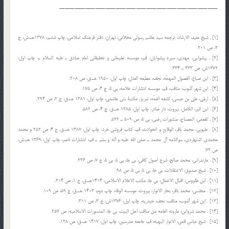
———————————————–
[1] . شیخ مفید، الارشاد، ترجمه سید هاشم رسولی محلاتی، تهران، دفتر فرهنگ اسلامی، چاپ ششم، 1378هـ.ش، ج
2، ص 201.
[2] . پيشوایی، مهدی، سیره پیشوایان، قم، موسسه تعلیماتی و تحقیقاتی امام صادق ـ علیه السلام ـ، چاپ اول،
1372ش، ص 333 ـ 334.
[3] . ابن صباغ، الفصول المهمّه، نجف، مطبعه العدل، چاپ اول، 1950 هـ.ق، ص 208.
[4] . ابن شهر آشوب، مناقب، قم، موسسه انتشارات علامه، بی تا، ج 4، ص 175.
[5] . اربلی، علی بن عیسی، کشفه الغمّه، تبریز، مکتبة بنی هاشمي، چاپ اول، 1381 هـ.ق، ج 2، ص 294.
[6] . ابن اثیر، الکامل، بیروت، دار صادر، چاپ اول، 1385 هـ.ق، ج 4، ص 582.
[7] . کفعمی، المصباح، منشورات رضی، بی تا، ص 509 ـ 522.
[8] . ملبوبی، محمد باقر، الوقایع و الحوادث، قم، کتاب فروشی خرد، چاپ اول، 1387 هـ.ق، ج 4، ص 252 و محمد
محمدی اشتهاردی، سوگنامه آل محمد ـ صلی الله علیه و آله و سلم ـ قم، انتشارات ناصر، چاپ اول، 1369 هـ.ش،
ص 72.
[9] . مازندرانی، محمد صالح، شرح اصول کافی، بی جا، بی نا، بی تا، ج 7، ص 236.
[10] . شیخ صدوق، الاعتقادات، بی جا، بی نا، بی تا، ص 98.
[11] . ابن طاووس، اقبال الاعمال، بی جا، مکتب الاعلام الاسلامی، 1414هـ.ق، ج 1، ص 214.
[12] . مجلسی، محمد باقر، بحار الانوار، بیروت، موسسه الوفاء، چاپ دوم، 1403 هـ.ق، ج 59، ص 109.
[13] . ابن شهر آشوب، مناقب، نجف، حیدریه، چاپ اول، 1376ش، ج 3، ص 311.
[14] . محمد شروانی، ماروته العامه من مناقب اهل البیت، بی جا، المنسورات الاسلامیه، ص 257.
[15] . شیخ عباس قمی، الانوار البهیه، قم، جامعه مدرسین، چاپ اول، 1417 هـ.ق، ص 128.