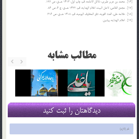
[16] . محمد بن جریر طبری، دلائل الامامه، قم، چاپ اول، 1413 هـ.ق، ص 192.
[17] . مجمع العالمی، لاهل البیت، اعلام الهدایه، قم، 1422 هـ.ق، ج 6، ص 86.
[18] . علامه حلی، العدد القویه، دفع المخاوف الیومیه، قم، 1408 هـ.ق، ص 316.
[19] . اعلام الهدایه، پیشین.
مطالب مشابه
دیدگاهتان را ثبت کنید