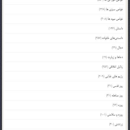
خواص سبزی ها
(228)
خواص میوه ها
(308)
داستان
(146)
دانستنی‌های خانواده
(357)
دجال
(29)
دعاها و زیارت
(19)
رذایل اخلاقی
(252)
رژیم های غذایی
(209)
روز قدس
(31)
روز مباهله
(41)
روزه
(93)
روزه و سلامتی
(101)
زرتشتی
(40)