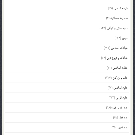
شیعه شناسی
(69)
صحیفه سجادیه
(4)
طب سنتی و گیاهی
(147)
ظهور
(334)
عبادات اسلامی
(627)
عبادات و فروع دین
(34)
عقاید اسلامی
(70)
علما و بزرگان
(224)
علوم اسلامی
(43)
علوم قرآنی
(343)
عید غدیر خم
(185)
عید فطر
(35)
عید نوروز
(45)