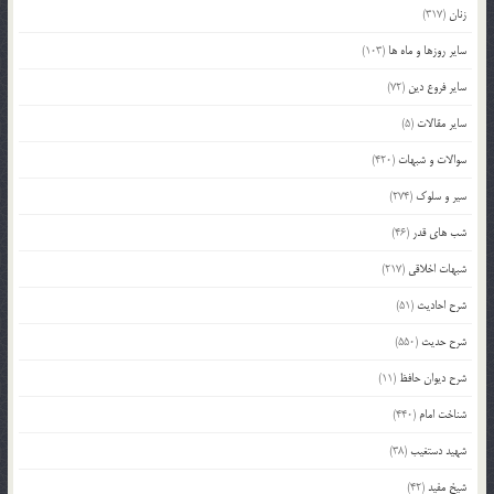
زنان
(317)
سایر روزها و ماه ها
(103)
سایر فروع دین
(72)
سایر مقالات
(5)
سوالات و شبهات
(420)
سیر و سلوک
(274)
شب های قدر
(46)
شبهات اخلاقی
(217)
شرح احادیث
(51)
شرح حدیث
(550)
شرح دیوان حافظ
(11)
شناخت امام
(440)
شهید دستغیب
(38)
شیخ مفید
(42)