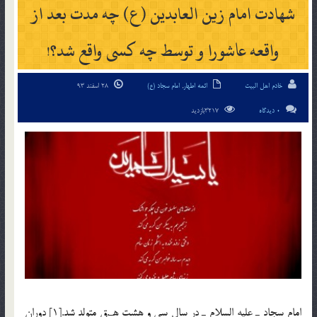
شهادت امام زین العابدین (ع) چه مدت بعد از
واقعه عاشورا و توسط چه کسی واقع شد؟!
خادم اهل البیت
ائمه اطهار
,
امام سجاد (ع)
28 اسفند 93
0 دیدگاه
3217بازدید
امام سجاد ـ علیه السلام ـ در سال سی و هشت هـ.ق متولد شد.[1] دوران