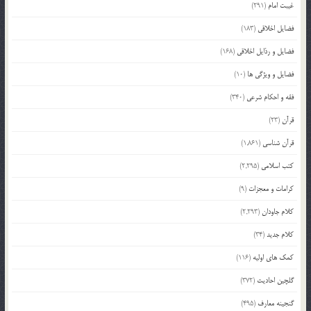
غیبت امام
(291)
فضایل اخلاقی
(183)
فضایل و رذایل اخلاقی
(168)
فضایل و ویژگی ها
(10)
فقه و احکام شرعی
(340)
قرآن
(23)
قرآن شناسی
(1,861)
کتب اسلامی
(2,295)
کرامات و معجزات
(9)
کلام جاودان
(2,293)
کلام جدید
(34)
کمک های اولیه
(116)
گلچین احادیث
(372)
گنجینه معارف
(495)