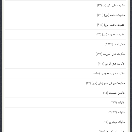
حضرت علی اکبر (ع)
(23)
حضرت فاطمه (س)
(530)
حضرت محمد (ص)
(613)
حضرت معصومه (س)
(45)
حکایت ها
(2,244)
حکایت های آموزنده
(749)
حکایت های قرآنی
(107)
حکایت های معصومین
(838)
حکومت جهانی امام زمان (عج)
(24)
خاندان عصمت
(15)
خانواده
(227)
خانواده
(2,682)
خانواده مهدوی
(22)
خواص خوراکی ها
(550)