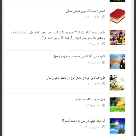
«نفس» خطرناک ترین دشمن انسان
26 اسفند 93
مقام و درجه كدام يك از 14 معصوم بالاتر است چون بعضي امام علي ـ عليه السلام ـ
و بعضي ها امام زمان (عج) را از همه بالاتر مي دانند چرا؟
12 دی 94
تشرف علي آقا قاضي به محضر امام زمان(عج)
15 دی 95
طرح همگانی خواندن دعای فرج در لحظه تحویل سال
27 اسفند 03
چهل حدیث نگاه به نامحرم
13 خرداد 94
آیا جرقه ظهور در یمن زده شده است ؟!
8 فروردین 94