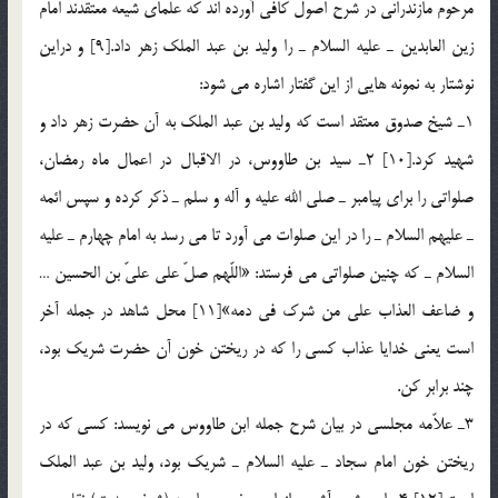
مرحوم مازندرانی در شرح اصول کافی آورده اند که علمای شیعه معتقدند امام
زین العابدین ـ علیه السلام ـ را ولید بن عبد الملک زهر داد.[9] و دراین
نوشتار به نمونه هایی از این گفتار اشاره می شود:
1ـ شیخ صدوق معتقد است که ولید بن عبد الملک به آن حضرت زهر داد و
شهید کرد.[10] 2ـ سید بن طاووس، در الاقبال در اعمال ماه رمضان،
صلواتی را برای پیامبر ـ صلی الله علیه و آله و سلم ـ ذکر کرده و سپس ائمه
ـ عليهم السلام ـ را در اين صلوات مي آورد تا مي رسد به امام چهارم ـ عليه
السلام ـ که چنین صلواتی می فرستد: «اللّهم صلّ علی علیّ بن الحسین …
و ضاعف العذاب علی من شرک فی دمه»[11] محل شاهد در جمله آخر
است یعنی خدایا عذاب کسی را که در ریختن خون آن حضرت شریک بود،
چند برابر کن.
3ـ علاّمه مجلسی در بیان شرح جمله ابن طاووس می نویسد: کسی که در
ریختن خون امام سجاد ـ علیه السلام ـ شریک بود، ولید بن عبد الملک