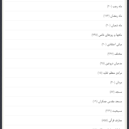
ماه رجب
(20)
ماه رمضان
(176)
ماه شعبان
(20)
ماهها و روزهای خاص
(745)
مبانی اعتقادی
(20)
مختلف
(367)
مدعیان دروغین
(25)
مراجع معظم تقلید
(15)
مردان
(40)
مسجد
(87)
مسجد مقدس جمکران
(19)
مسیحیت
(229)
معارف قرآنی
(855)