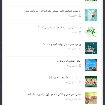
آیا شمشیر (ذوالفقار ) امیر المومنین علیه السلام دو سر داشته است؟
29 اسفند 03
چرا به امام علی (علیه السلام) حیدرکرار می گفتند؟
29 اسفند 03
چرا تولد حضرت علی (ع) در کعبه بوده است؟
29 اسفند 03
اخلاق اجتماعی امام جواد (ع)
16 شهریور 03
روش‌شناسی مناظره‌های امام جواد (ع)
16 شهریور 03
بررسی نقش علمی و کلامی امام جواد (ع) در تبیین و اثبات امامت
16 شهریور 03