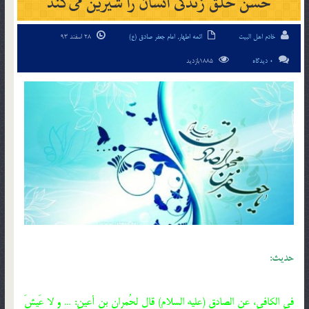
حسن خُلق زندگی انسان را شیرین می‌کند
خادم اهل البیت
ائمه اطهار
,
امام جعفر صادق (ع)
28 اسفند 93
0 دیدگاه
1885بازدید
حدیث:
فیِ الکافیِ، عن الصادق (علیه السلام) قال لحُمران بن أعینِ: … و لا عَیشَ