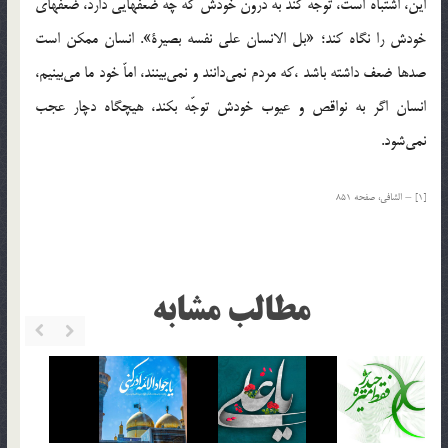
این، اشتباه است، توجه کند به درون خودش که چه ضعفهایی دارد، ضعفهای
خودش را نگاه کند؛ «بل الانسان علی نفسه بصیرة». انسان ممکن است
صدها ضعف داشته باشد ،که مردم نمی‌دانند و نمی‌بینند، اماّ خود ما می‌بینیم،
انسان اگر به نواقص و عیوب خودش توجّه بکند، هیچگاه دچار عجب
نمی‌شود.
[1] – الشافی، صفحه 851
مطالب مشابه