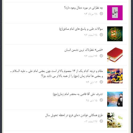
چه نظراتی در مورد دجال وجود دارد؟
28 مرداد 94
سوالات طبی و پاسخ های امام صادق(ع)
28 اسفند 93
«نفس» خطرناک ترین دشمن انسان
26 اسفند 93
مقام و درجه كدام يك از 14 معصوم بالاتر است چون بعضي امام علي ـ عليه السلام ـ
و بعضي ها امام زمان (عج) را از همه بالاتر مي دانند چرا؟
12 دی 94
تشرف علي آقا قاضي به محضر امام زمان(عج)
15 دی 95
طرح همگانی خواندن دعای فرج در لحظه تحویل سال
27 اسفند 03