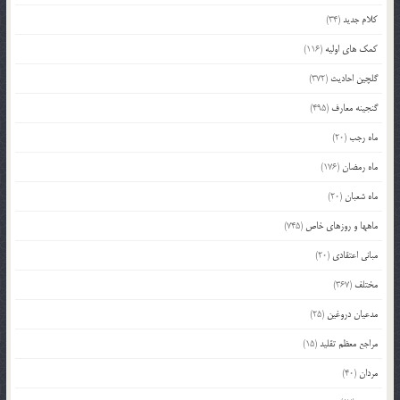
کلام جدید
(34)
کمک های اولیه
(116)
گلچین احادیث
(372)
گنجینه معارف
(495)
ماه رجب
(20)
ماه رمضان
(176)
ماه شعبان
(20)
ماهها و روزهای خاص
(745)
مبانی اعتقادی
(20)
مختلف
(367)
مدعیان دروغین
(25)
مراجع معظم تقلید
(15)
مردان
(40)