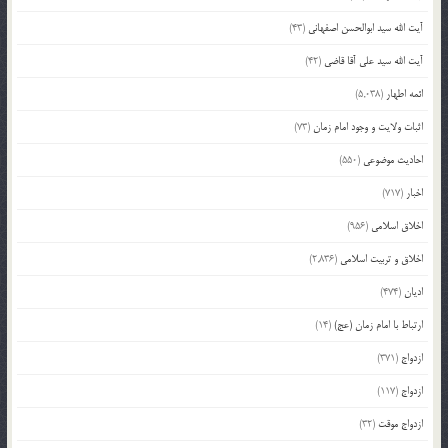
آیت الله سید ابوالحسن اصفهانی
(43)
آیت الله سید علی آقا قاضی
(42)
ائمه اطهار
(5,038)
اثبات ولایت و وجود امام زمان
(73)
احادیث موضوعی
(550)
اخبار
(717)
اخلاق اسلامی
(956)
اخلاق و تربیت اسلامی
(2,836)
ادیان
(474)
ارتباط با امام زمان (عج)
(14)
ازدواج
(371)
ازدواج
(117)
ازدواج موقت
(32)