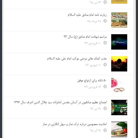
23 تیر 95
زیارت نامه امام صادق علیه السلام
28 مرداد 95
مراسم شهادت امام صادق (ع) سال 93
10 فروردین 94
جذب کمک های مردمی موکب امام علی علیه السلام
11 شهریور 96
50 نکته برای ازدواج موفق
16 فروردین 94
اجتماع عظیم صادقیون در آستان مقدس امامزاده سید جلال الدین اشرف سال 1396
29 تیر 96
احادیث معصومین درباره ترک نماز و سهل انگاری در نماز
29 آذر 95