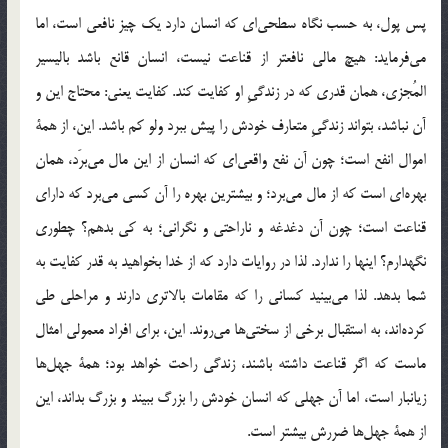
پس پول، به حسب نگاه سطحی‌ای که انسان دارد یک چیز نافعی است، اما
می‌فرماید: هیچ مالی نافعتر از قناعت نیست، انسان قانع باشد بالیسیر
المُجزی، همان قدری که در زندگیِ او کفایت کند. کفایت یعنی: محتاج این و
آن نباشد، بتواند زندگیِ متعارف خودش را پیش ببرد ولو کم باشد. این، از همۀ
اموال انفع است؛ چون آن نفع واقعی‌ای که انسان از این مال می‌برَد، همان
بهره‌ای است که از مال می‌برد؛ و بیشترین بهره را آن کسی می‌برد که دارای
قناعت است؛ چون آن دغدغه و ناراحتی و نگرانی؛ به کی بدهم؟ چطوری
نگهدارم؟ اینها را ندارد. لذا در روایات دارد که از خدا بخواهید به قدر کفایت به
شما بدهد. لذا می‌بینید کسانی را که مقامات بالاتری دارند و مراحلی طی
کرده‌اند، به استقبال برخی از سختی‌ها می‌روند. این، برای افراد معمولی امثال
ماست که اگر قناعت داشته باشند، زندگی راحت خواهد بود؛ همۀ جهل‌ها
زیانبار است، اما آن جهلی که انسان خودش را بزرگ ببیند و بزرگ بداند، این
از همۀ جهل‌ها ضررش بیشتر است.