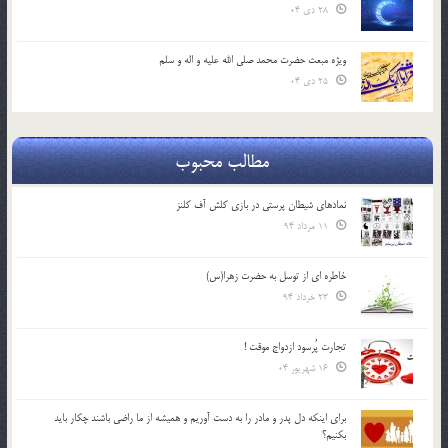
28 دی 04
ویژه مبعث حضرت محمد صلی الله علیه و اله و سلم
25 دی 04
مطالب محبوب
نمادهای شیطان پرستی در بازی کلش آف کلنز
11 مرداد 94
خاطره ای از توسل به حضرت زهرا(س)
23 خرداد 94
تجارت پُرسود ازدواج موقت !
16 شهریور 04
براي اينكه دل پدر و مادر را به دست آوريم و هميشه از ما راضي باشند چكار بايد
بكنيم؟