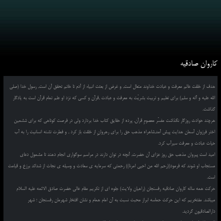
کاروان صادقیه
هدف از خلقت عالم معرفت و عبادت خداوند متعال است, و غرض از بعثت انبیاء از آدم تا خاتم تحقق آن است, رسول خدا (صلی
الله علیه و آله و سلم) برای تعلیم و تربیت بشریّت به معرفت و عبادت ,قرآن و کسی که نزد او علم تمام قرآن است به یادگار
گذاشت.
هرچند حوادث روزگار نگذاشت مفسّر معصومِ قرآن, پرده از حقایق کتاب خدا بردارد ولی در فرصت کوتاهی که برای ششمین
اختر فرزوان آسمان هدایت پیش آمد,شاهراه مذهب حق را برای رهروانِ از خلقت باز کرد , و فطرت تشنه انسانیت را به آب
حیات عبادت و معرفت سیرآب کرد.
امید است پیروان مذهب حق روز عزای آن حضرت, آنچه در توان دارند در مراسم سوگواری انجام دهند تا مشمول دعای
مستجاب او شوند که فرمود((رحم الله من احیی امرنا)) رحمتی که سرمایه ی سعادت و وسیله ی نجات از شدائد برزخ و قیامت
است.
حرکت همه ساله کاروان صادقیه رفسنجان (راهیان ولایت) جلوه ای از تکریم مقام عالی حضرت صادق الائمه علیه السلام
میباشد. مفتخریم که این حرکت حماسه ابراز محبت نسبت به آن امام همام و نشان افتخار شهرمان رفسنجان ؛ شهر
دارالصادقیون گردید.