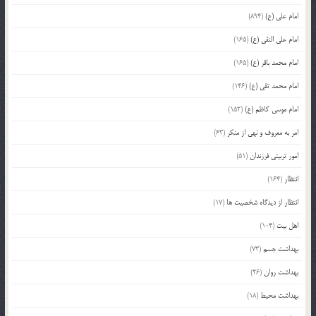
امام علی (ع)
(894)
امام علی النقی (ع)
(165)
امام محمد باقر (ع)
(165)
امام محمد تقی (ع)
(146)
امام موسی کاظم (ع)
(152)
امر به معروف و نهی از منکر
(63)
امور تربیتی فرزندان
(51)
انتظار
(164)
انتظار از دیدگاه شخصیت ها
(17)
اهل بیت
(104)
بهداشت جسم
(73)
بهداشت روان
(26)
بهداشت محیط
(18)