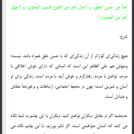
أهنأَ من حُسن الخُلق، و لامالَ أنفع من القنوعِ بالیسیر المُجزی، و لاجَهل
أضَرّ منِ العُجب.[1]
شرح:
هیچ زندگی‌ای گواراتر از آن زندگی‌ای که با حسن خلق همراه باشد، نیست؛
وجهش هم علی الظاهر این است که انسانی که دارای خوش اخلاقی با
مردم، تواضع با مردم، رفتارگرم و خوش آیند با مردم است، زندگی برای او
آسان و شیرین است؛ چون در محیط اجتماعی، ارتباطات و برخوردها متقابل
و متبادل است.
حدیثشما اگر در مقابل دیگرانِ تواضع کنید، دیگران با این چشم به شما نگاه
می کنند که: انسانِ متواضعی است. اگر تکبر بورزید، با این چشم نگاه می