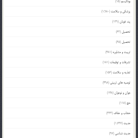
بودائیسم
(15)
پزشکی و سلامت
(1,980)
پند خوبان
(129)
تحصیل
(62)
تحصیل
(65)
تربیت و مشاوره
(481)
تشرفات و توقیعات
(181)
تغذیه و سلامت
(156)
توصیه های تربیتی
(498)
جوان و نوجوان
(148)
حج
(118)
حجاب و عفاف
(333)
حدیث
(1,737)
حدیث شناسی
(97)