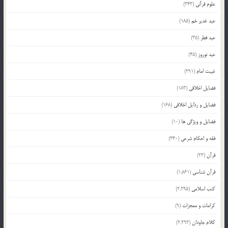
علوم قرآنی
(343)
عید غدیر خم
(185)
عید فطر
(35)
عید نوروز
(45)
غیبت امام
(291)
فضایل اخلاقی
(183)
فضایل و رذایل اخلاقی
(168)
فضایل و ویژگی ها
(10)
فقه و احکام شرعی
(340)
قرآن
(23)
قرآن شناسی
(1,861)
کتب اسلامی
(2,295)
کرامات و معجزات
(9)
کلام جاودان
(2,293)