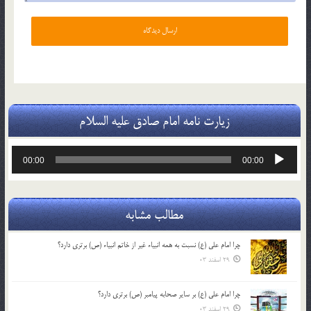
زیارت نامه امام صادق علیه السلام
پخش‌کننده
00:00
00:00
صوت
مطالب مشابه
چرا امام علی (ع) نسبت به همه انبیاء غیر از خاتم انبیاء (ص) برتری دارد؟
29 اسفند 03
چرا امام علی (ع) بر سایر صحابه پیامبر (ص) برتری دارد؟
29 اسفند 03