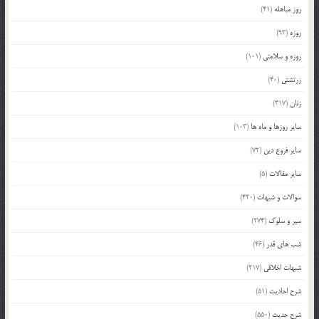
روز مباهله
(41)
روزه
(93)
روزه و سلامتی
(101)
زرتشتی
(40)
زنان
(317)
سایر روزها و ماه ها
(103)
سایر فروع دین
(72)
سایر مقالات
(5)
سوالات و شبهات
(420)
سیر و سلوک
(274)
شب های قدر
(46)
شبهات اخلاقی
(217)
شرح احادیث
(51)
شرح حدیث
(550)