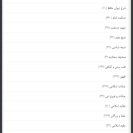
شرح دیوان حافظ
(11)
شناخت امام
(440)
شهید دستغیب
(38)
شیخ مفید
(42)
شیعه شناسی
(69)
صحیفه سجادیه
(4)
طب سنتی و گیاهی
(147)
ظهور
(334)
عبادات اسلامی
(627)
عبادات و فروع دین
(34)
عقاید اسلامی
(70)
علما و بزرگان
(224)
علوم اسلامی
(43)