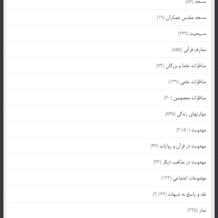
مسجد
(87)
مسجد مقدس جمکران
(19)
مسیحیت
(229)
معارف قرآنی
(855)
مناظرات علما و بزرگان
(79)
مناظرات علمی
(139)
مناظرات معصومین
(60)
مهارتهای زندگی
(845)
مهدویت
(2,150)
مهدویت در قرآن و روایات
(47)
مهدویت در مذاهب دیگر
(36)
موضوعات اجتماعی
(122)
نقد و پاسخ به شبهات
(2,166)
نماز
(225)