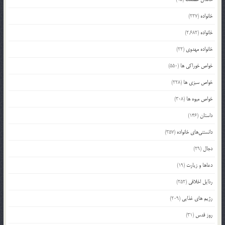
خانواده
(227)
خانواده
(2,682)
خانواده مهدوی
(22)
خواص خوراکی ها
(550)
خواص سبزی ها
(228)
خواص میوه ها
(308)
داستان
(146)
دانستنی‌های خانواده
(357)
دجال
(29)
دعاها و زیارت
(19)
رذایل اخلاقی
(252)
رژیم های غذایی
(209)
روز قدس
(31)