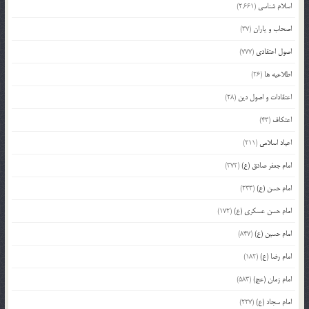
اسلام شناسی
(2,661)
اصحاب و یاران
(37)
اصول اعتقادی
(777)
اطلاعیه ها
(26)
اعتقادات و اصول دین
(28)
اعتکاف
(43)
اعیاد اسلامی
(211)
امام جعفر صادق (ع)
(372)
امام حسن (ع)
(233)
امام حسن عسکری (ع)
(172)
امام حسین (ع)
(847)
امام رضا (ع)
(182)
امام زمان (عج)
(583)
امام سجاد (ع)
(227)