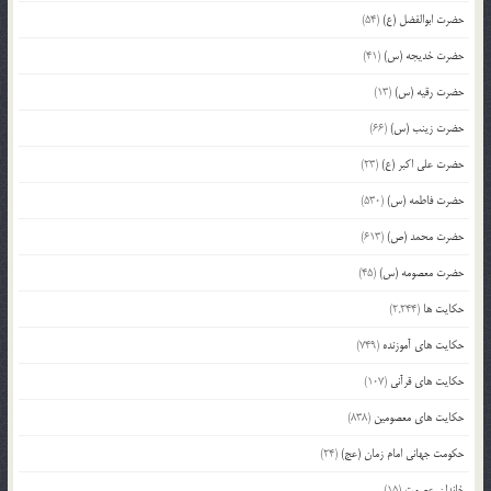
حضرت ابوالفضل (ع)
(54)
حضرت خدیجه (س)
(41)
حضرت رقیه (س)
(13)
حضرت زینب (س)
(66)
حضرت علی اکبر (ع)
(23)
حضرت فاطمه (س)
(530)
حضرت محمد (ص)
(613)
حضرت معصومه (س)
(45)
حکایت ها
(2,244)
حکایت های آموزنده
(749)
حکایت های قرآنی
(107)
حکایت های معصومین
(838)
حکومت جهانی امام زمان (عج)
(24)
خاندان عصمت
(15)