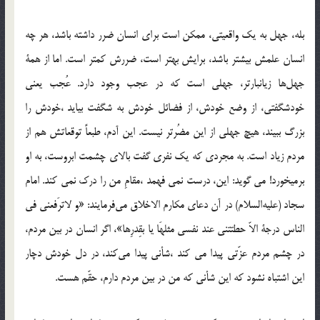
بله، جهل به یک واقعیتی، ممکن است برای انسان ضرر داشته باشد، هر چه
انسان علمش بیشتر باشد، برایش بهتر است، ضررش کمتر است. اما از همۀ
جهل‌ها زیانبارتر، جهلی است که در عجب وجود دارد. عُجب یعنی
خودشگفتی، از وضع خودش، از فضائل خودش به شگفت بیاید ،خودش را
بزرگ ببیند، هیچ جهلی از این مضُرتر نیست. این آدم، طبعاً توقعاتش هم از
مردم زیاد است. به مجردی که یک نفری گفت بالای چشمت ابروست، به او
برمیخورد! می گوید: این، درست نمی فهمد ،مقامِ من را درک نمی کند. امام
سجاد (علیه‌السلام) در آن دعای مکارم الاخلاق می‌فرمایند: «و لاترَفعنی فی
الناس درجة الاّ حطتتنی عند نفسی مثلهَا یا بقِدرِها»، اگر انسان در بین مردم،
در چشم مردم عزّتی پیدا می کند ،شأنی پیدا می‌کند، در دل خودش دچار
این اشتباه نشود که این شأنی که من در بین مردم دارم، حقّم هست.