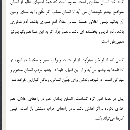
کنند که: انسان متکبرّی است. معلوم است که همۀ آدمهای عالم از انسان
متواضع بیشتر خوششان می آید تا انسان متکبرّ. اگر خُلق را به معنای وسیعِ
آن بدانیم ،یعنی اخلاق حسنۀ انسانی مثلاً: آدمِ صبوری باشد، آدم شکوری
باشد ،آدم کریم و بخشنده ای باشد و هلمّ جرّا، اگر به این معنا هم بگیریم نیز
همین‌طور است.
کسی که از او خیر میترًاود، از او متانت و وقار، صبر و سکینۀ در امور، در
تلاطم‌ها به چشم می‌آید و از این قبیل، طبعا در چشم مردم، انسانِ محترم و
مبارکی است، در نتیجه زندگی برای چنًین انسانی، زندگیِ گوارایی خواهد شد.
پول در همۀ امور گره گشاست، انسان پولدار، هم در راه‌های حلال، هم
خدای نکرده ـ اگر اهلش باشد ـ در راه‌های حرام، دستش باز است، خیلی
کارها می‌تواند بکند.