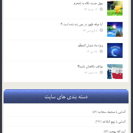
چهل حدیث نگاه به نامحرم
13 خرداد 94
آیا جرقه ظهور در یمن زده شده است ؟!
8 فروردین 94
ویژه ماه شعبان المعظّم
28 دی 04
مواظب نگاهتان باشید!!!
18 اسفند 93
دسته بندی های سایت
آشنایی با صحیفه سجادیه
(56)
آشنایی با نهج البلاغه
(392)
آیت الله بهجت
(54)