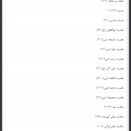
حجاب و عفاف
(333)
حدیث
(1,737)
حدیث شناسی
(97)
حضرت ابوالفضل (ع)
(54)
حضرت خدیجه (س)
(41)
حضرت رقیه (س)
(13)
حضرت زینب (س)
(66)
حضرت علی اکبر (ع)
(23)
حضرت فاطمه (س)
(530)
حضرت محمد (ص)
(613)
حضرت معصومه (س)
(45)
حکایت ها
(2,244)
حکایت های آموزنده
(749)
حکایت های قرآنی
(107)