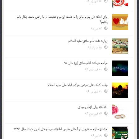
16 شهریور 04
براي اينكه دل پدر و مادر را به دست آوريم و هميشه از ما راضي باشند چكار بايد
بكنيم؟
23 تیر 95
زیارت نامه امام صادق علیه السلام
28 مرداد 95
مراسم شهادت امام صادق (ع) سال 93
10 فروردین 94
جذب کمک های مردمی موکب امام علی علیه السلام
11 شهریور 96
50 نکته برای ازدواج موفق
16 فروردین 94
اجتماع عظیم صادقیون در آستان مقدس امامزاده سید جلال الدین اشرف سال 1396
29 تیر 96