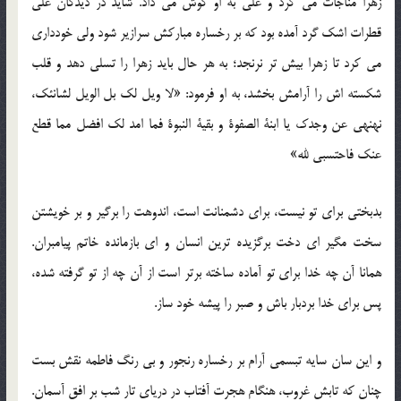
زهرا مناجات می کرد و علی به او گوش می داد. شاید در دیدگان علی
قطرات اشک گرد آمده بود که بر رخساره مبارکش سرازیر شود ولی خودداری
می کرد تا زهرا بیش تر نرنجد؛ به هر حال باید زهرا را تسلی دهد و قلب
شکسته اش را آرامش بخشد، به او فرمود: «لا ویل لک بل الویل لشانئک،
نهنهی عن وجدک یا ابنة الصفوة و بقیة النبوة فما امد لک افضل مما قطع
عنک فاحتسبی لله»
بدبختی برای تو نیست، برای دشمنانت است، اندوهت را برگیر و بر خویشتن
سخت مگیر ای دخت برگزیده ترین انسان و ای بازمانده خاتم پیامبران.
همانا آن چه خدا برای تو آماده ساخته برتر است از آن چه از تو گرفته شده،
پس برای خدا بردبار باش و صبر را پیشه خود ساز.
و این سان سایه تبسمی آرام بر رخساره رنجور و بی رنگ فاطمه نقش بست
چنان که تابش غروب، هنگام هجرت آفتاب در دریای تار شب بر افق آسمان.