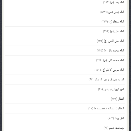
امام رضا (ع)
(182)
امام زمان (عج)
(583)
امام سجاد (ع)
(227)
امام علی (ع)
(894)
امام علی النقی (ع)
(165)
امام محمد باقر (ع)
(165)
امام محمد تقی (ع)
(146)
امام موسی کاظم (ع)
(152)
امر به معروف و نهی از منکر
(63)
امور تربیتی فرزندان
(51)
انتظار
(164)
انتظار از دیدگاه شخصیت ها
(17)
اهل بیت
(104)
بهداشت جسم
(73)