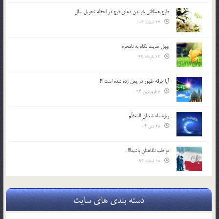
طرح همگانی خواندن دعای فرج در لحظه تحویل سال
27 اسفند 03
چهل حدیث نگاه به نامحرم
13 خرداد 94
آیا جرقه ظهور در یمن زده شده است ؟!
8 فروردین 94
ویژه ماه شعبان المعظّم
28 دی 04
مواظب نگاهتان باشید!!!
18 اسفند 93
دسته بندی های سایت