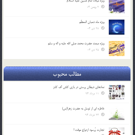
ویژه میلاد امام حسین علیه السلام
2 بهمن 04
ویژه ماه شعبان المعظّم
28 دی 04
ویژه مبعث حضرت محمد صلی الله علیه و اله و سلم
25 دی 04
مطالب محبوب
نمادهای شیطان پرستی در بازی کلش آف کلنز
11 مرداد 94
خاطره ای از توسل به حضرت زهرا(س)
23 خرداد 94
تجارت پُرسود ازدواج موقت !