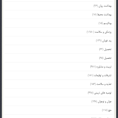
بهداشت روان
(26)
بهداشت محیط
(18)
بودائیسم
(15)
پزشکی و سلامت
(1,980)
پند خوبان
(129)
تحصیل
(62)
تحصیل
(65)
تربیت و مشاوره
(481)
تشرفات و توقیعات
(181)
تغذیه و سلامت
(156)
توصیه های تربیتی
(498)
جوان و نوجوان
(148)
حج
(118)