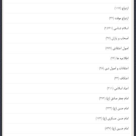
ازدواج
(117)
ازدواج موقت
(32)
اسلام شناسی
(2,661)
اصحاب و یاران
(37)
اصول اعتقادی
(777)
اطلاعیه ها
(26)
اعتقادات و اصول دین
(28)
اعتکاف
(43)
اعیاد اسلامی
(211)
امام جعفر صادق (ع)
(372)
امام حسن (ع)
(233)
امام حسن عسکری (ع)
(172)
امام حسین (ع)
(847)