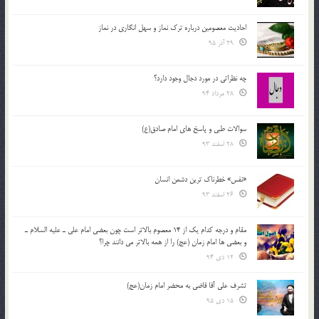
احادیث معصومین درباره ترک نماز و سهل انگاری در نماز
29 آذر 95
چه نظراتی در مورد دجال وجود دارد؟
28 مرداد 94
سوالات طبی و پاسخ های امام صادق(ع)
28 اسفند 93
«نفس» خطرناک ترین دشمن انسان
26 اسفند 93
مقام و درجه كدام يك از 14 معصوم بالاتر است چون بعضي امام علي ـ عليه السلام ـ
و بعضي ها امام زمان (عج) را از همه بالاتر مي دانند چرا؟
12 دی 94
تشرف علي آقا قاضي به محضر امام زمان(عج)
15 دی 95