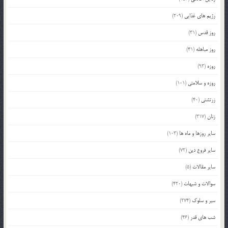
رژیم های غذایی
(209)
روز قدس
(31)
روز مباهله
(41)
روزه
(93)
روزه و سلامتی
(101)
زرتشتی
(40)
زنان
(317)
سایر روزها و ماه ها
(103)
سایر فروع دین
(72)
سایر مقالات
(5)
سوالات و شبهات
(420)
سیر و سلوک
(274)
شب های قدر
(46)