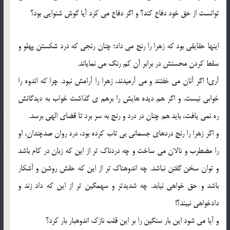
توانست از حق خود دفاع کند؟ و اگر دفاع می کرد آیا گوش شنوایی بود؟
اینها حقایقی بود که زهرا را رنج می داد؛ چنان رنجی که درد شکستن پهلو و
سقط کردن محسنش در برابر آن کم رنگ می نمایاند.
آری! اگر آنان می خفتند و می آرمیدند، زهرا را آرامش نبود. چرا که اندوه را
خوابی نیست. و اگر هم دیده هایش را برهم ی گذاشت خواب به دیدگانش
ره نمی یافت، باید هم چنان در درد و رنج به سر برد تا قضای الهی برسد.
و اگر زهرا را رنج دردهای جسمانی بی تاب کرده بود، درد روان صدچندان، او
را مضطرب و نالان می ساخت و چه دردناک تر از این که زبان در کام باشد
و توان سخن گفتن نباشد. چه اندوهناک تر از این که حقش روشن و آشکار
باشد و حق خواهی نیابد. چه شدیدتر و سهمگین تر از این که داد زند و
دادخواهی نبیند؟!
و آیا می شود این بار سنگین را بر این قلب نازک اندوهبار بار کرد؟