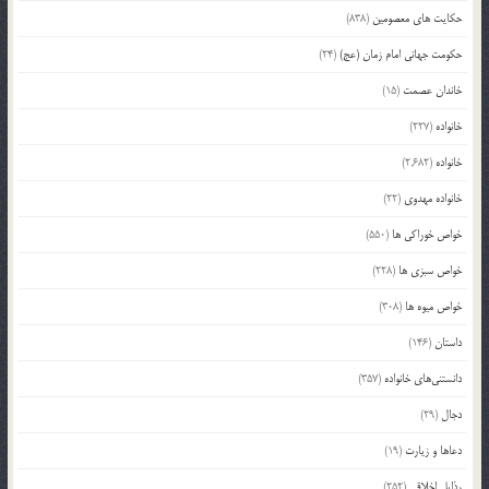
حکایت های معصومین
(838)
حکومت جهانی امام زمان (عج)
(24)
خاندان عصمت
(15)
خانواده
(227)
خانواده
(2,682)
خانواده مهدوی
(22)
خواص خوراکی ها
(550)
خواص سبزی ها
(228)
خواص میوه ها
(308)
داستان
(146)
دانستنی‌های خانواده
(357)
دجال
(29)
دعاها و زیارت
(19)
رذایل اخلاقی
(252)