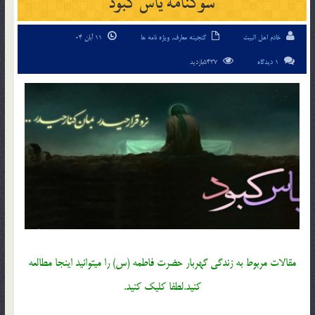
سوگنامه یاس کبود
خادم اهل البیت
گنجینه معارف
,
ویژه نامه ها
11 آبان 04
1 دیدگاه
5437بازدید
مقالات مربوط به زندگی گهربار حضرت فاطمه (س) را میتوانید اینجا مطالعه
کنید.لطفا کلیک کنید.