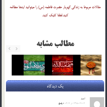
مقالات مربوط به زندگی گهربار حضرت فاطمه (س) را میتوانید اینجا مطالعه
کنید.لطفا کلیک کنید.
مطالب مشابه
یک دیدگاه
احمد
1395-12-12 در 06:19
- پاسخ