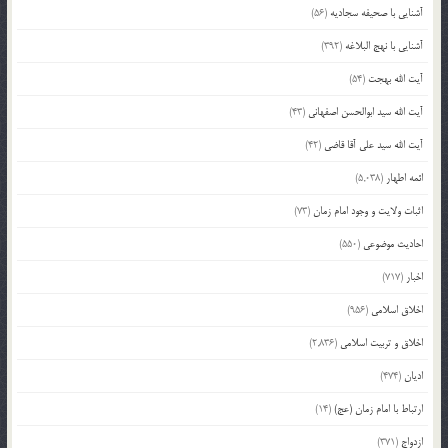
آشنایی با صحیفه سجادیه
(56)
آشنایی با نهج البلاغه
(392)
آیت الله بهجت
(54)
آیت الله سید ابوالحسن اصفهانی
(43)
آیت الله سید علی آقا قاضی
(42)
ائمه اطهار
(5,038)
اثبات ولایت و وجود امام زمان
(73)
احادیث موضوعی
(550)
اخبار
(717)
اخلاق اسلامی
(956)
اخلاق و تربیت اسلامی
(2,836)
ادیان
(474)
ارتباط با امام زمان (عج)
(14)
ازدواج
(371)