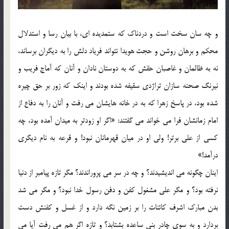
و چه سان سخت است و دردناک که ستمدیده ای، با بیان رسا و استدلال
محکم و برهان روشن و حجت هویدا نتواند فریاد دلش را به دیگران برساند،
نه به ظالمان و غاصبان حقش که به دوستان نادان و آنان که آماج فریب و
نیرنگ صحنه سازان تراژدی سقیفه شده بودند و اینک که زور بر حق چیره
شده بود، در پاسخ زهرا که به در خانه هایشان می رفت و آنان را به دفاع از
امام زمانشان فرا می خواند می گفتند: «اگر او زودتر به میدان آمده بود، چه
کسی از علی برتر! ولی او در میان قهرمانان نبود! و قرعه به نام دیگری
درآمد!»
اینان چگونه می اندیشیدند؟ و چه در سر می پروراندند؟ مگر تازه پیامبر از دنیا
نرفته بود؟ و مگر علی مشغول کفن و دفن رسول خدا نبود؟ و مگر می شد
بدن مبارک اشرف کائنات را بر زمین نگه دارد و از غسل و کفنش دست
بردارد و به سوی چادر بنی ساعده بشتابد؟ و تازه اگر هم می رفت آیا می