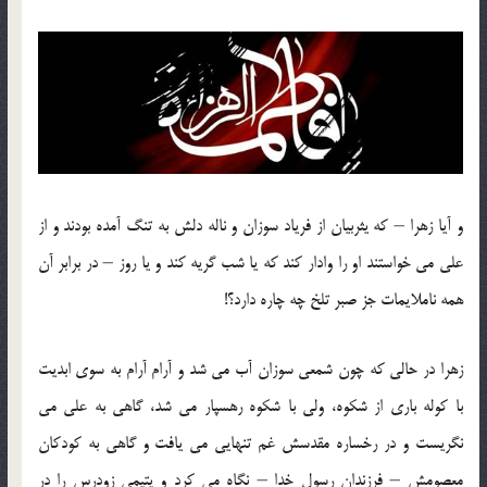
و آیا زهرا – که یثربیان از فریاد سوزان و ناله دلش به تنگ آمده بودند و از
علی می خواستند او را وادار کند که یا شب گریه کند و یا روز – در برابر آن
همه ناملایمات جز صبر تلخ چه چاره دارد؟!
زهرا در حالی که چون شمعی سوزان آب می شد و آرام آرام به سوی ابدیت
با کوله باری از شکوه، ولی با شکوه رهسپار می شد، گاهی به علی می
نگریست و در رخساره مقدسش غم تنهایی می یافت و گاهی به کودکان
معصومش – فرزندان رسول خدا – نگاه می کرد و یتیمی زودرس را در