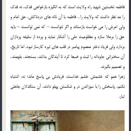
فاطمه نخستین شهید راه ولایت است که به انگیزه بازخواهی فدک، نه فدک
را مد نظر داشت که ولایت را… فاطمه با آن ناله های دردناکش، حق امام و
ولی امرش را می خواست بازستاند و اگر نتوانست – که نمی توانست – باید
حق را برملا سازد و مظلومیت علی را آشکار نماید و پرده از سقیفه پردازان
بردارد ولی فریاد دختر معصوم پیامبر در قلب های تیره کارساز نبود، اما تاریخ،
آن سخنرانی جاودانه را ثبت و ضبط کرد تا آیندگان بدانند.. بسنجند.. بفهمند..
و تصمیم بگیرند.
زهرا همو که خشمش خشم خداست، فریادش بی پاسخ ماند؛ نه، اشتباه
نکنم، پاسخش را با سوزاندن در و شکستن پهلو دادند، آن سنگدلان جاهلی
تبار.