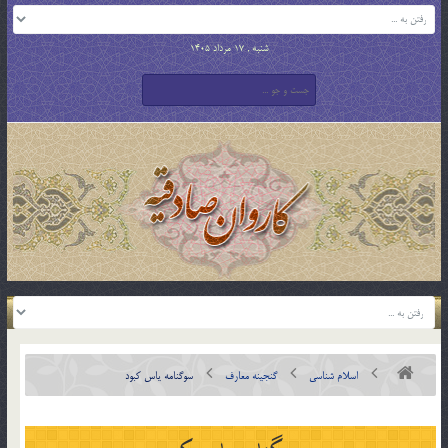
شنبه , 17 مرداد 1405
اسلام شناسی
گنجینه معارف
سوگنامه یاس کبود