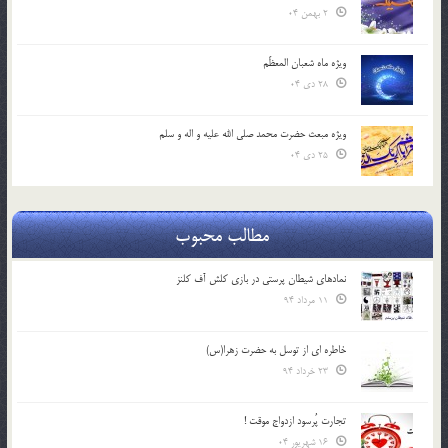
2 بهمن 04
ویژه ماه شعبان المعظّم
28 دی 04
ویژه مبعث حضرت محمد صلی الله علیه و اله و سلم
25 دی 04
مطالب محبوب
نمادهای شیطان پرستی در بازی کلش آف کلنز
11 مرداد 94
خاطره ای از توسل به حضرت زهرا(س)
23 خرداد 94
تجارت پُرسود ازدواج موقت !
16 شهریور 04