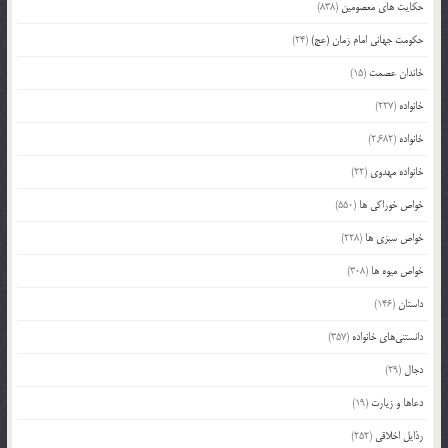
حکایت های معصومین
(838)
حکومت جهانی امام زمان (عج)
(24)
خاندان عصمت
(15)
خانواده
(227)
خانواده
(2,682)
خانواده مهدوی
(22)
خواص خوراکی ها
(550)
خواص سبزی ها
(228)
خواص میوه ها
(308)
داستان
(146)
دانستنی‌های خانواده
(357)
دجال
(29)
دعاها و زیارت
(19)
رذایل اخلاقی
(252)