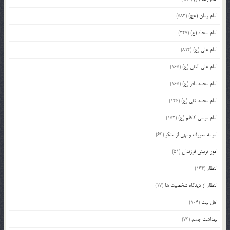
امام زمان (عج)
(583)
امام سجاد (ع)
(227)
امام علی (ع)
(894)
امام علی النقی (ع)
(165)
امام محمد باقر (ع)
(165)
امام محمد تقی (ع)
(146)
امام موسی کاظم (ع)
(152)
امر به معروف و نهی از منکر
(63)
امور تربیتی فرزندان
(51)
انتظار
(164)
انتظار از دیدگاه شخصیت ها
(17)
اهل بیت
(104)
بهداشت جسم
(73)