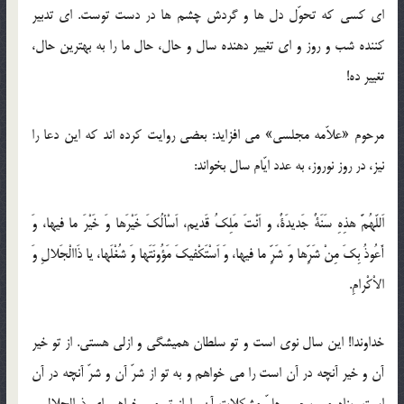
ای کسی که تحوّل دل ها و گردش چشم ها در دست توست. ای تدبیر
کننده شب و روز و ای تغییر دهنده سال و حال، حال ما را به بهترین حال،
تغییر ده!
مرحوم «علاّمه مجلسی» می افزاید: بعضی روایت کرده اند که این دعا را
نیز، در روز نوروز، به عدد ایّام سال بخواند:
اَللّهُمَّ هذِهِ سَنَةٌ جَدیدَةٌ، و اَنْتَ مَلِکُ قَدیم، اَسْألُکَ خَیْرَها وَ خَیْرَ ما فیها، وَ
أَعُوذُ بِکَ مِنْ شَرِّها وَ شَرِّ ما فیها، وَ اَسْتَکْفیکَ مَؤُونَتَها وَ شُغْلَها، یا ذَاالْجَلالِ وَ
الاْکْرامِ.
خداوندا! این سال نوی است و تو سلطان همیشگی و ازلی هستی. از تو خیر
آن و خیر آنچه در آن است را می خواهم و به تو از شرّ آن و شرّ آنچه در آن