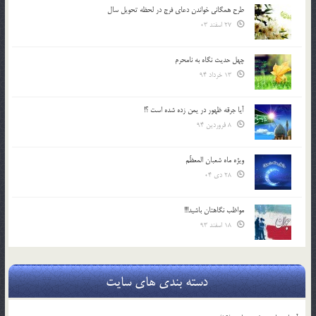
طرح همگانی خواندن دعای فرج در لحظه تحویل سال
27 اسفند 03
چهل حدیث نگاه به نامحرم
13 خرداد 94
آیا جرقه ظهور در یمن زده شده است ؟!
8 فروردین 94
ویژه ماه شعبان المعظّم
28 دی 04
مواظب نگاهتان باشید!!!
18 اسفند 93
دسته بندی های سایت