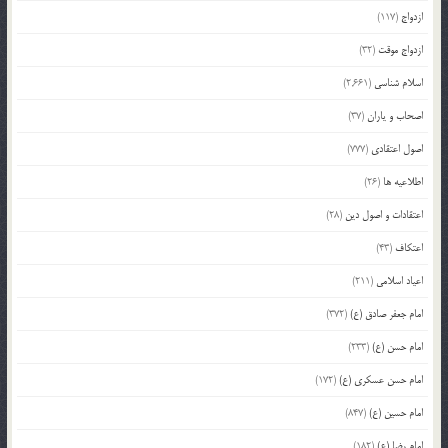
ازدواج
(117)
ازدواج موقت
(32)
اسلام شناسی
(2,661)
اصحاب و یاران
(37)
اصول اعتقادی
(777)
اطلاعیه ها
(26)
اعتقادات و اصول دین
(28)
اعتکاف
(43)
اعیاد اسلامی
(211)
امام جعفر صادق (ع)
(372)
امام حسن (ع)
(233)
امام حسن عسکری (ع)
(172)
امام حسین (ع)
(847)
امام رضا (ع)
(182)