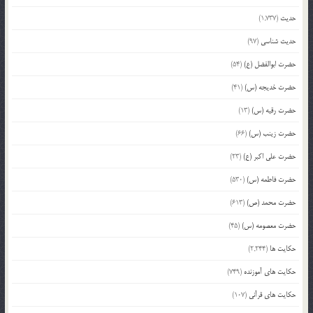
حدیث
(1,737)
حدیث شناسی
(97)
حضرت ابوالفضل (ع)
(54)
حضرت خدیجه (س)
(41)
حضرت رقیه (س)
(13)
حضرت زینب (س)
(66)
حضرت علی اکبر (ع)
(23)
حضرت فاطمه (س)
(530)
حضرت محمد (ص)
(613)
حضرت معصومه (س)
(45)
حکایت ها
(2,244)
حکایت های آموزنده
(749)
حکایت های قرآنی
(107)