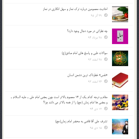
احادیث معصومین درباره ترک نماز و سهل انگاری در نماز
29 آذر 95
چه نظراتی در مورد دجال وجود دارد؟
28 مرداد 94
سوالات طبی و پاسخ های امام صادق(ع)
28 اسفند 93
«نفس» خطرناک ترین دشمن انسان
26 اسفند 93
مقام و درجه كدام يك از 14 معصوم بالاتر است چون بعضي امام علي ـ عليه السلام ـ
و بعضي ها امام زمان (عج) را از همه بالاتر مي دانند چرا؟
12 دی 94
تشرف علي آقا قاضي به محضر امام زمان(عج)
15 دی 95