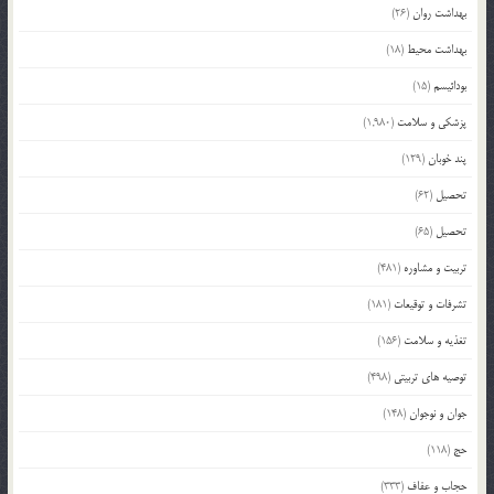
بهداشت روان
(26)
بهداشت محیط
(18)
بودائیسم
(15)
پزشکی و سلامت
(1,980)
پند خوبان
(129)
تحصیل
(62)
تحصیل
(65)
تربیت و مشاوره
(481)
تشرفات و توقیعات
(181)
تغذیه و سلامت
(156)
توصیه های تربیتی
(498)
جوان و نوجوان
(148)
حج
(118)
حجاب و عفاف
(333)