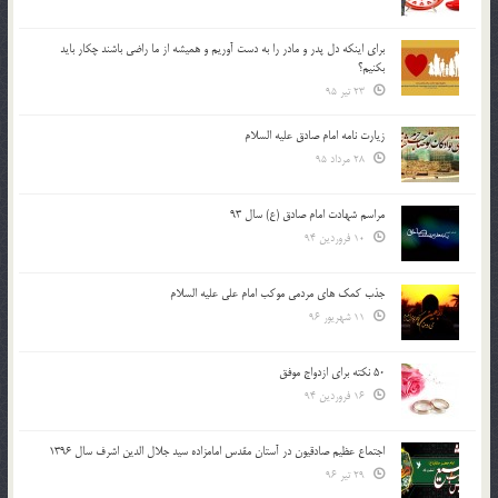
براي اينكه دل پدر و مادر را به دست آوريم و هميشه از ما راضي باشند چكار بايد
بكنيم؟
23 تیر 95
زیارت نامه امام صادق علیه السلام
28 مرداد 95
مراسم شهادت امام صادق (ع) سال 93
10 فروردین 94
جذب کمک های مردمی موکب امام علی علیه السلام
11 شهریور 96
50 نکته برای ازدواج موفق
16 فروردین 94
اجتماع عظیم صادقیون در آستان مقدس امامزاده سید جلال الدین اشرف سال 1396
29 تیر 96