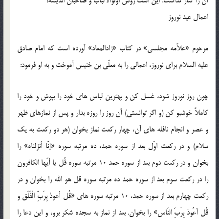
آن را کنار گذاشت. این است روش اولوالالباب و صاحبان اندیشه!
اعمال عید نوروز
مرحوم «علاّمه مجلسی» در کتاب «زادالمعاد» آورده است که امام صادق
علیه السلام برای نوروز، اعمالی را به معلّی بن خنیس آموخت و به او فرمود:
چون روز نوروز شود، غسل کن و بهترین لباس های خود را بپوش و خود را
کاملاً خوشبو کن (و اگر توانستی) آن روز را روزه بدار و پس از نمازهای ظهر
و عصر و انجام نافله های آن، چهار رکعت نماز بخوان (هر دو رکعت به یک
سلام) و در رکعت اوّل بعد از سوره حمد، ده مرتبه سوره «إنّا أنزلناه» را
بخوان و در رکعت دوم بعد از سوره حمد 10 مرتبه سوره قُل یا أیّها الکافرون
را در رکعت سوم بعد از سوره حمد ده مرتبه سوره قل هو الله را بخوان و در
رکعت چهارم بعد از سوره حمد، 10 مرتبه سوره های «قُل أعوذ بِرَبِّ الْفَلَق و
قُل أعُوذ بِرَبِّ النّاس» را بخوان. بعد از نماز به سجده شکر برو، و این دعا را