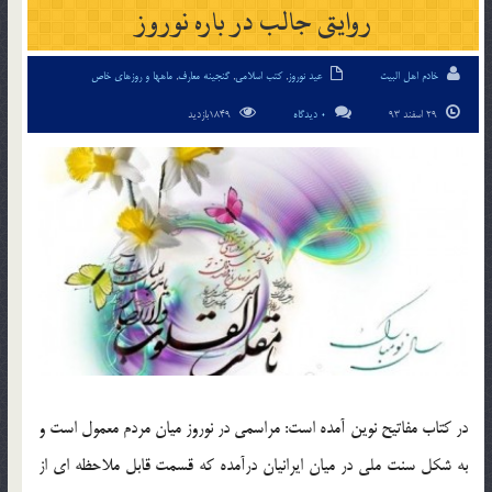
روایتی جالب در باره نوروز
خادم اهل البیت
عید نوروز
,
کتب اسلامی
,
گنجینه معارف
,
ماهها و روزهای خاص
29 اسفند 93
0 دیدگاه
1849بازدید
در کتاب مفاتیح نوین آمده است: مراسمی در نوروز میان مردم معمول است و
به شکل سنت ملی در میان ایرانیان درآمده که قسمت قابل ملاحظه ای از