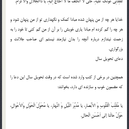
تُفْقِدْنِی عَوْنَکَ عَلَیْهِ، حَتّی لا اَتَکَلَّفَ ما لا اَحْتاجُ اِلَیْهِ، یا ذَاالْجَلالِ وَالاْکْرامِ.
خدایا هر چه از من پنهان شده مبادا کمک و نگهداری تو از من پنهان شود و
هر چه را گم کرده ام مبادا یاری خویش را بر آن از من گم کنی تا خود را به
زحمت نیندازم درباره آنچه را بدان نیازمند نیستم ای صاحب جلالت و
بزرگواری.
دعای تحویل سال
همچنین در برخی از کتب وارد شده است که در وقت تحویل سال این دعا را
که مضمون خوب و سازنده ای دارد، بخوانند:
یا مُقَلِّبَ الْقُلُوبِ وَ الاْبْصارِ، یا مُدَبِّرَ اللَّیْلِ وَ النَّهارِ، یا مُحَوِّلَ الْحَوْلِ وَالاْحْوالِ،
حَوِّلْ حالَنا إلی اَحْسَنِ الْحالِ.