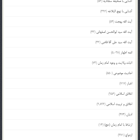
آشنایی با صحیفه سجادیه
(56)
آشنایی با نهج البلاغه
(392)
آیت الله بهجت
(54)
آیت الله سید ابوالحسن اصفهانی
(43)
آیت الله سید علی آقا قاضی
(42)
ائمه اطهار
(5,038)
اثبات ولایت و وجود امام زمان
(73)
احادیث موضوعی
(550)
اخبار
(717)
اخلاق اسلامی
(956)
اخلاق و تربیت اسلامی
(2,836)
ادیان
(474)
ارتباط با امام زمان (عج)
(14)
ازدواج
(371)