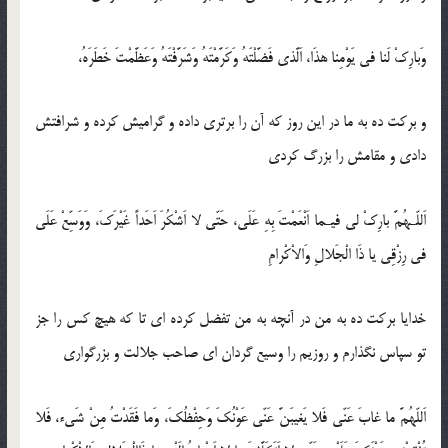
وَبارِکْ لَنا فی یَوْمِنا هذَا، اَلَّذی فَضَّلْتَهُ وَکَرَّمْتَهُ وَشَرَّفْتَهُ وَعَظَّمْتَ خَطَرَهُ،
و برکت ده به ما در این روز که آن را برتری داده و گرامیش کرده و شرافتش
دادی و مقامش را بزرگ کردی
اَللّـهُمَّ بارِکْ لی فیـما اَنْعَمْتَ بِهِ عَلَی، حَتّی لا اَشْکُرَ اَحَداً غَیْرَکَ، وَوَسِّعْ عَلَی
فی رِزْقِی یا ذَا الْجَلالِ وَالاْکْرامِ
خدایا برکت ده به من در آنچه به من تفضل کرده ای تا که هیچ کس را جز
تو سپاس نگذارم و روزیم را وسیع گردان ای صاحب جلالت و بزرگواری
اَللّهُمَّ ما غابَ عَنّی فَلا یَغیبَنَّ عَنّی عَوْنُکَ وَحِفْظُکَ، وَما فَقَدْتُ مِنْ شَیء، فَلا