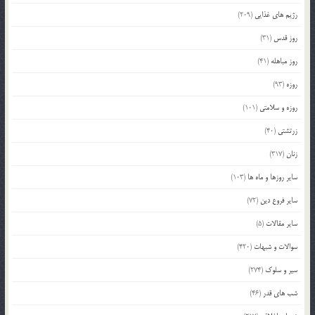
رژیم های غذایی
(209)
روز قدس
(31)
روز مباهله
(41)
روزه
(93)
روزه و سلامتی
(101)
زرتشتی
(40)
زنان
(317)
سایر روزها و ماه ها
(103)
سایر فروع دین
(72)
سایر مقالات
(5)
سوالات و شبهات
(420)
سیر و سلوک
(274)
شب های قدر
(46)