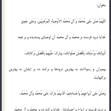
بخوان:
اَللّهُمَّ صَلِّ عَلی مُحَمَّد وَ آلِ مُحَمَّد الاْوْصِیآءِ الْمَرْضِیِّینَ، وَعَلی جَمِیعِ
خدایا درود فرست بر محمّد و آل محمّد آن اوصیای پسندیده و بر همه
اَنْبِیآئِکَ وَرُسُلِکَ بِاَفْضَلِ صَلَواتِکَ، وَبارِکْ عَلَیْهِمْ بِاَفْضَلِ بَرَکاتِکَ،
پیمبران و رسولانت به بهترین درودها و برکت ده بر ایشان به بهترین
برکتهایت
وَصَلِّ عَلی اَرْواحِهِمْ وَاَجْسادِهِمْ، اَللّـهُمَّ بارِکْ عَلی مُحَمَّد وَآلِ مُحَمَّد،
و درود فرست بر ارواح و اجسادشان خدایا برکت ده بر محمّد و آل محمّد