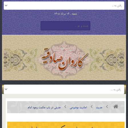
جمعه , 16 مرداد 1405
حدیث
احادیث موضوعی
حدیثی در باب حکمت وجود امام