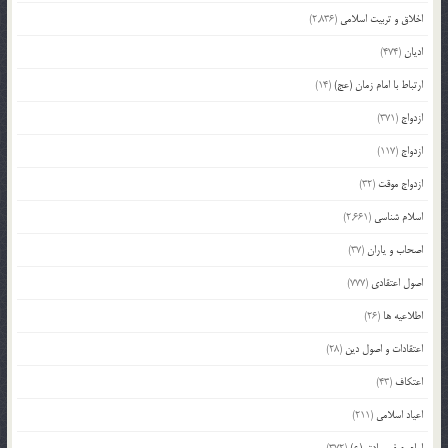
اخلاق و تربیت اسلامی
(2,836)
ادیان
(474)
ارتباط با امام زمان (عج)
(14)
ازدواج
(371)
ازدواج
(117)
ازدواج موقت
(32)
اسلام شناسی
(2,661)
اصحاب و یاران
(37)
اصول اعتقادی
(777)
اطلاعیه ها
(26)
اعتقادات و اصول دین
(28)
اعتکاف
(43)
اعیاد اسلامی
(211)