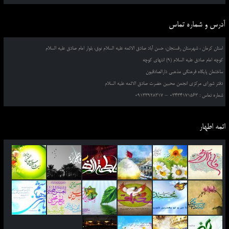
آدرس و شماره تماس
استان کرمان ، شهرستان رفسنجان، حسن آباد صادق الائمه علیه السلام نوق، بلوار امام صادق علیه السلام
کوچه امام صادق علیه السلام (9) انتهای کوچه
ساختمان پایگاه فرهنگی مذهبی دارالصادقیون
دفتر شورای مرکزی انجمن محبین حضرت صادق الائمه علیه السلام
شماره تماس : 03434171563 – 09133928317
ائمه اطهار