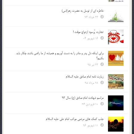
خاطره ای از توسل به حضرت زهرا(س)
23 خرداد 94
تجارت پُرسود ازدواج موقت !
16 شهریور 04
براي اينكه دل پدر و مادر را به دست آوريم و هميشه از ما راضي باشند چكار بايد
بكنيم؟
23 تیر 95
زیارت نامه امام صادق علیه السلام
28 مرداد 95
مراسم شهادت امام صادق (ع) سال 93
10 فروردین 94
جذب کمک های مردمی موکب امام علی علیه السلام
11 شهریور 96