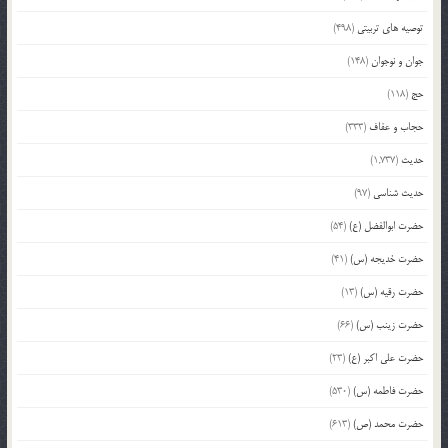
توصیه های تربیتی
(498)
جوان و نوجوان
(148)
حج
(118)
حجاب و عفاف
(333)
حدیث
(1,737)
حدیث شناسی
(97)
حضرت ابوالفضل (ع)
(54)
حضرت خدیجه (س)
(41)
حضرت رقیه (س)
(13)
حضرت زینب (س)
(66)
حضرت علی اکبر (ع)
(23)
حضرت فاطمه (س)
(530)
حضرت محمد (ص)
(613)