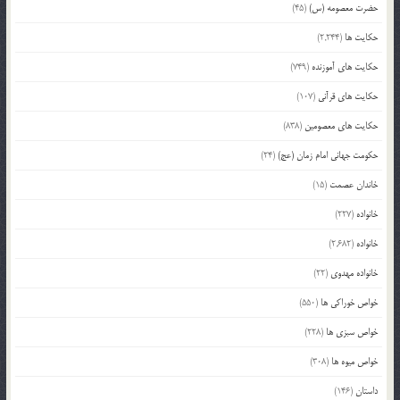
حضرت معصومه (س)
(45)
حکایت ها
(2,244)
حکایت های آموزنده
(749)
حکایت های قرآنی
(107)
حکایت های معصومین
(838)
حکومت جهانی امام زمان (عج)
(24)
خاندان عصمت
(15)
خانواده
(227)
خانواده
(2,682)
خانواده مهدوی
(22)
خواص خوراکی ها
(550)
خواص سبزی ها
(228)
خواص میوه ها
(308)
داستان
(146)