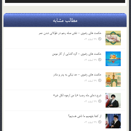
مطالب مشابه
حکمت های رضوی – نقش صله رحم در طولانی شدن عمر
29 اسفند 03
حکمت های رضوی – گره گشایی از کار مومن
29 اسفند 03
حکمت های رضوی – حد نیکی به پدر و مادر
29 اسفند 03
شرح دعای ماه رجب؛ «یا من ارجوه لکل خیر»
29 اسفند 03
از كجا بفهميم ما ناجی هستیم؟
29 اسفند 03