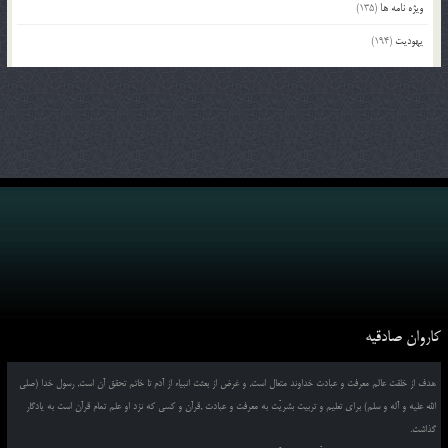
ویژه نامه ها
(135)
یهودیت
(194)
کاروان صادقیه
هدف از خلقت عالم معرفت و عبادت خداوند متعال است, و غرض از بعثت انبیاء از آدم تا خاتم تحقق آن است, رسول خدا (صلی
الله علیه و آله و سلم) برای تعلیم و تربیت بشریّت به معرفت و عبادت ,قرآن و کسی که نزد او علم تمام قرآن است به یادگار
گذاشت.