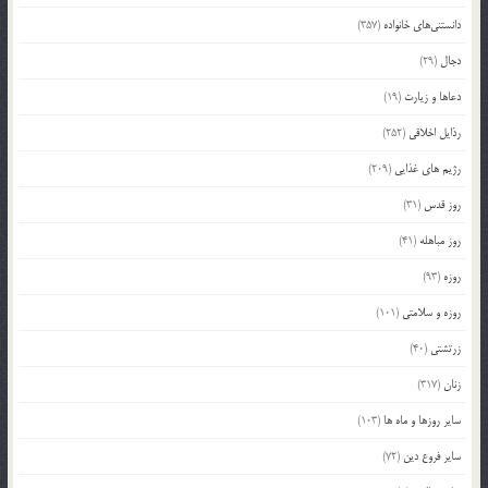
دانستنی‌های خانواده
(357)
دجال
(29)
دعاها و زیارت
(19)
رذایل اخلاقی
(252)
رژیم های غذایی
(209)
روز قدس
(31)
روز مباهله
(41)
روزه
(93)
روزه و سلامتی
(101)
زرتشتی
(40)
زنان
(317)
سایر روزها و ماه ها
(103)
سایر فروع دین
(72)