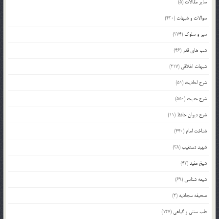
سایر مقالات
(5)
سوالات و شبهات
(420)
سیر و سلوک
(274)
شب های قدر
(46)
شبهات اخلاقی
(217)
شرح احادیث
(51)
شرح حدیث
(550)
شرح دیوان حافظ
(11)
شناخت امام
(440)
شهید دستغیب
(38)
شیخ مفید
(42)
شیعه شناسی
(69)
صحیفه سجادیه
(4)
طب سنتی و گیاهی
(147)