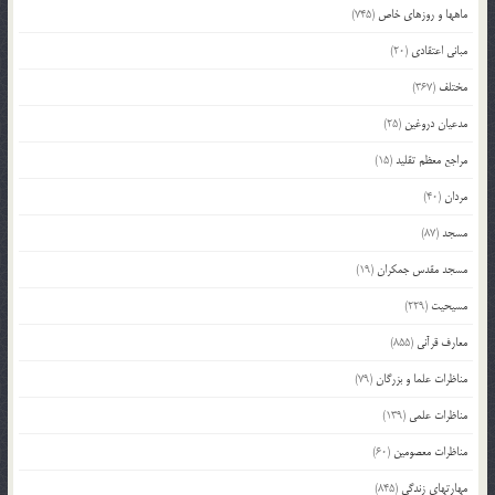
ماهها و روزهای خاص
(745)
مبانی اعتقادی
(20)
مختلف
(367)
مدعیان دروغین
(25)
مراجع معظم تقلید
(15)
مردان
(40)
مسجد
(87)
مسجد مقدس جمکران
(19)
مسیحیت
(229)
معارف قرآنی
(855)
مناظرات علما و بزرگان
(79)
مناظرات علمی
(139)
مناظرات معصومین
(60)
مهارتهای زندگی
(845)