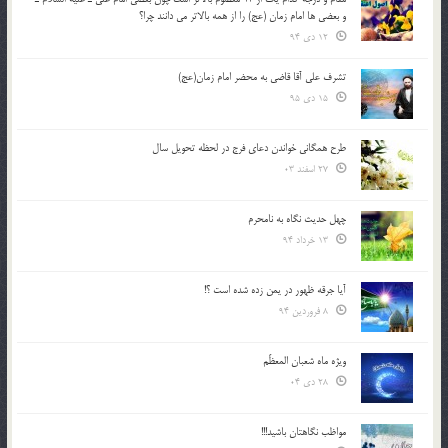
و بعضي ها امام زمان (عج) را از همه بالاتر مي دانند چرا؟
12 دی 94
تشرف علي آقا قاضي به محضر امام زمان(عج)
15 دی 95
طرح همگانی خواندن دعای فرج در لحظه تحویل سال
27 اسفند 03
چهل حدیث نگاه به نامحرم
13 خرداد 94
آیا جرقه ظهور در یمن زده شده است ؟!
8 فروردین 94
ویژه ماه شعبان المعظّم
28 دی 04
مواظب نگاهتان باشید!!!