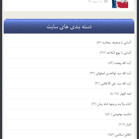
18 اسفند 93
دسته بندی های سایت
آشنایی با صحیفه سجادیه
(56)
آشنایی با نهج البلاغه
(392)
آیت الله بهجت
(54)
آیت الله سید ابوالحسن اصفهانی
(43)
آیت الله سید علی آقا قاضی
(42)
ائمه اطهار
(5,038)
اثبات ولایت و وجود امام زمان
(73)
احادیث موضوعی
(550)
اخبار
(717)
اخلاق اسلامی
(956)