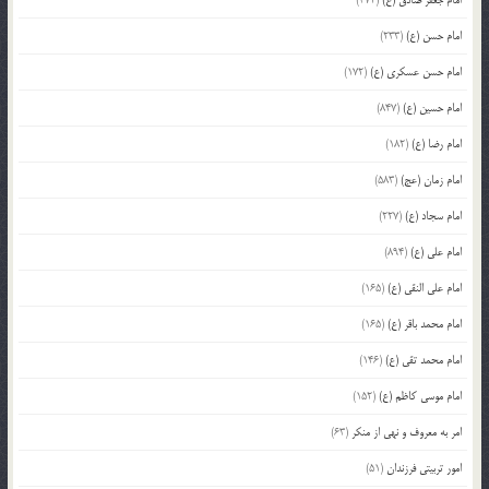
امام جعفر صادق (ع)
(372)
امام حسن (ع)
(233)
امام حسن عسکری (ع)
(172)
امام حسین (ع)
(847)
امام رضا (ع)
(182)
امام زمان (عج)
(583)
امام سجاد (ع)
(227)
امام علی (ع)
(894)
امام علی النقی (ع)
(165)
امام محمد باقر (ع)
(165)
امام محمد تقی (ع)
(146)
امام موسی کاظم (ع)
(152)
امر به معروف و نهی از منکر
(63)
امور تربیتی فرزندان
(51)