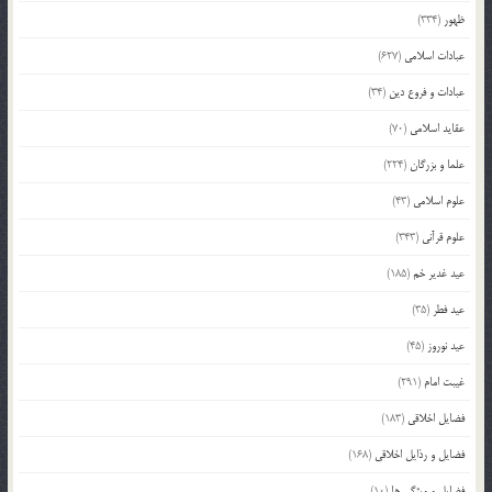
ظهور
(334)
عبادات اسلامی
(627)
عبادات و فروع دین
(34)
عقاید اسلامی
(70)
علما و بزرگان
(224)
علوم اسلامی
(43)
علوم قرآنی
(343)
عید غدیر خم
(185)
عید فطر
(35)
عید نوروز
(45)
غیبت امام
(291)
فضایل اخلاقی
(183)
فضایل و رذایل اخلاقی
(168)
فضایل و ویژگی ها
(10)