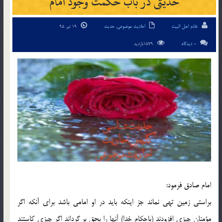
حدیثی در باب حکمت وجود امام
خادم اهل البیت
احادیث موضوعی
,
حدیث
19 تیر 95
0 دیدگاه
1579بازدید
امام صادق فرمود:
براستی زمین تهی نماند جز اینکه باید در او امامی باشد برای آنکه اگر
مؤمنان چیزی افزودند (باحکام خدا) آنها را بحق بر گرداند اگر چیزی کاستند