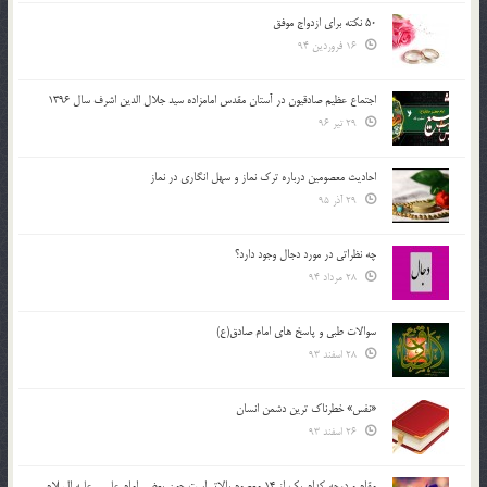
50 نکته برای ازدواج موفق
16 فروردین 94
اجتماع عظیم صادقیون در آستان مقدس امامزاده سید جلال الدین اشرف سال 1396
29 تیر 96
احادیث معصومین درباره ترک نماز و سهل انگاری در نماز
29 آذر 95
چه نظراتی در مورد دجال وجود دارد؟
28 مرداد 94
سوالات طبی و پاسخ های امام صادق(ع)
28 اسفند 93
«نفس» خطرناک ترین دشمن انسان
26 اسفند 93
مقام و درجه كدام يك از 14 معصوم بالاتر است چون بعضي امام علي ـ عليه السلام ـ