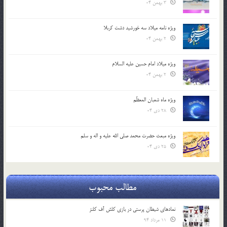
3 بهمن 04
ویژه نامه میلاد سه خورشید دشت کربلا
2 بهمن 04
ویژه میلاد امام حسین علیه السلام
2 بهمن 04
ویژه ماه شعبان المعظّم
28 دی 04
ویژه مبعث حضرت محمد صلی الله علیه و اله و سلم
25 دی 04
مطالب محبوب
نمادهای شیطان پرستی در بازی کلش آف کلنز
11 مرداد 94