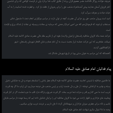
هرچند حوادث روزگار نگذاشت مفسّر معصومِ قرآن, پرده از حقایق کتاب خدا بردارد ولی در فرصت کوتاهی که برای ششمین
اختر فرزوان آسمان هدایت پیش آمد,شاهراه مذهب حق را برای رهروانِ از خلقت باز کرد , و فطرت تشنه انسانیت را به آب
حیات عبادت و معرفت سیرآب کرد.
امید است پیروان مذهب حق روز عزای آن حضرت, آنچه در توان دارند در مراسم سوگواری انجام دهند تا مشمول دعای
مستجاب او شوند که فرمود((رحم الله من احیی امرنا)) رحمتی که سرمایه ی سعادت و وسیله ی نجات از شدائد برزخ و قیامت
است.
حرکت همه ساله کاروان صادقیه رفسنجان (راهیان ولایت) جلوه ای از تکریم مقام عالی حضرت صادق الائمه علیه السلام
میباشد. مفتخریم که این حرکت حماسه ابراز محبت نسبت به آن امام همام و نشان افتخار شهرمان رفسنجان ؛ شهر
دارالصادقیون گردید.
الحمدالله که این مراسم به عنوان سنتی پویا در تاریخ شهرمان ماندگار شد.
پیام فدائیان امام صادق علیه السلام
ما خادمین صادقیه با شنیدن احادیث حضرت صادق الائمه علیه السلام عطر یادش را استشمام نموده و دل به عنایاتش دخیل
بسته و چشم به کراماتش دوخته ؛ از جان و دل خدمت ارباب و رئیس مذهب مان عرضه میداریم، ای ارباب ما اگر چه قبرت
غریب است ما نمی گذاریم قدر و منزلت شما غریب بماند. اگر قبرت ضریح و بارگاه ندارد قلب ما حرم شماست اگر در کنار قبرت
وهابیت مانع عزاداری و اظهار ارادت می شود ما کاروان صادقیه ای را برایتان تشکیل داده ایم که رسما عهده دار مراسم هایتان
باشیم و ناله سرای جعفری میزبان عزاداران و میهمانانتان گردد تا جان داریم بر غربتت غریب نوازی میکنیم...
وعده ما 25 شوال سالروز شهادت امام صادق علیه السلام