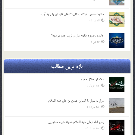
احادیث رضوی: هرگاه بندگان، گناهان تازه ای را پدید آورند…
26 تیر 03
احادیث رضوی: چگونه مال و ثروت جمع می‌شود؟
26 تیر 03
تازه ترین مطالب
سلام ای هلال محرم
25 خرداد 05
منزل به منزل با کاروان حسین بن علی علیه السلام
25 خرداد 05
پاسخ امام زمان علیه السلام به چند شبهه عاشورایی
25 خرداد 05