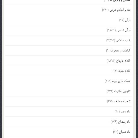
فقه و احکام شرعی
(340)
قرآن
(23)
قرآن شناسی
(1,861)
کتب اسلامی
(2,295)
کرامات و معجزات
(9)
کلام جاودان
(2,293)
کلام جدید
(34)
کمک های اولیه
(116)
گلچین احادیث
(372)
گنجینه معارف
(495)
ماه رجب
(20)
ماه رمضان
(176)
ماه شعبان
(20)