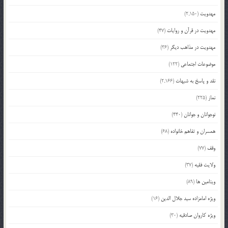
مهدویت
(2,150)
مهدویت در قرآن و روایات
(47)
مهدویت در مذاهب دیگر
(36)
موضوعات اجتماعی
(122)
نقد و پاسخ به شبهات
(2,166)
نماز
(225)
نوجوانان و جوانان
(440)
همسران و تفاهم خانواده
(68)
وقف
(77)
ولایت فقیه
(37)
ویتامین ها
(89)
ویژه امامزاده سید جلال الدین
(16)
ویژه کاروان صادقیه
(30)