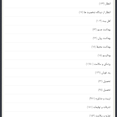
انتظار
(164)
انتظار از دیدگاه شخصیت ها
(17)
اهل بیت
(104)
بهداشت جسم
(73)
بهداشت روان
(26)
بهداشت محیط
(18)
بودائیسم
(15)
پزشکی و سلامت
(1,980)
پند خوبان
(129)
تحصیل
(62)
تحصیل
(65)
تربیت و مشاوره
(481)
تشرفات و توقیعات
(181)
تغذیه و سلامت
(156)