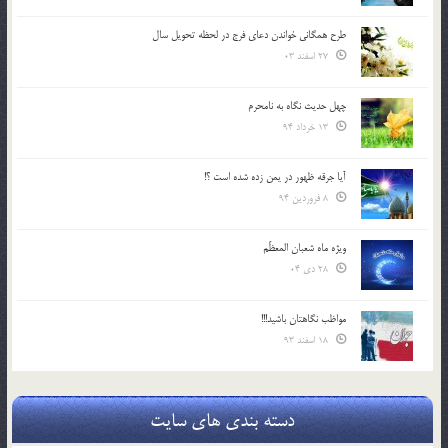
طرح همگانی خواندن دعای فرج در لحظه تحویل سال
27 اسفند 03
چهل حدیث نگاه به نامحرم
13 خرداد 94
آیا جرقه ظهور در یمن زده شده است ؟!
8 فروردین 94
ویژه ماه شعبان المعظّم
28 دی 04
مواظب نگاهتان باشید!!!
18 اسفند 93
دسته بندی های سایت