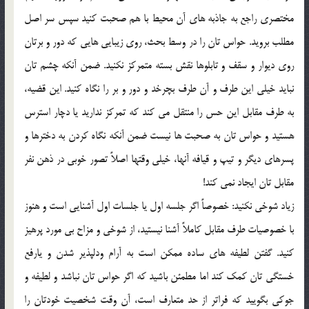
مختصري راجع به جاذبه هاي آن محيط با هم صحبت کنيد سپس سر اصل
مطلب برويد. حواس تان را در وسط بحث، روي زيبايي هايي که دور و برتان
روي ديوار و سقف و تابلوها نقش بسته متمرکز نکنيد. ضمن آنکه چشم تان
نبايد خيلي اين طرف و آن طرف بچرخد و دور و بر را نگاه کنيد. اين قضيه،
به طرف مقابل اين حس را منتقل مي کند که تمرکز نداريد يا دچار استرس
هستيد و حواس تان به صحبت ها نيست ضمن آنکه نگاه کردن به دخترها و
پسرهاي ديگر و تيپ و قيافه آنها، خيلي وقتها اصلاً تصور خوبي در ذهن نفر
مقابل تان ايجاد نمي کند!
زياد شوخي نکنيد: خصوصاً اگر جلسه اول يا جلسات اول آشنايي است و هنوز
با خصوصيات طرف مقابل کاملاً آشنا نيستيد، از شوخي و مزاح بي مورد پرهيز
کنيد. گفتن لطيفه هاي ساده ممکن است به آرام ودلپذير شدن و يارفع
خستگي تان کمک کند اما مطمئن باشيد که اگر حواس تان نباشد و لطيفه و
جوکي بگوييد که فراتر از حد متعارف است، آن وقت شخصيت خودتان را