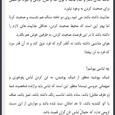
براي صحبت کردن به وجود نياورد.
جذابيت داشته باشد: مي شود روي دو تخته سنگ هم نشست و صحبت کرد!
اما بهتر اين است که محيط صحبت کردن، حداقل جذابيت هاي لازم را
داشته باشد تا در اين فرصت صحبت کردن، به طرفين خوش هم بگذرد.
هواي مناسبي داشته باشد: نه آنقدر گرم که فرد عرق کند و نه آن قدر سرد
که فرد به لرز بيفتد!
چه لباسي بپوشم؟
شيک بپوشيد: منظور از شيک پوشيدن، به تن کردن لباس پلوخوري و
ميهماني عروسي نيست! منظور اين است که لباس بايد برازنده شخصيت شما
(و طرف مقابل) باشد، ساده باشد، تناسب رنگ داشته باشد، تميز باشد، صاف
يا اتو کشديه باشد، تا حد امکان ست شده باشد و مواردي از اين دست
لزومي ندارد که حتمالً لباس تان گران قميت باشد.