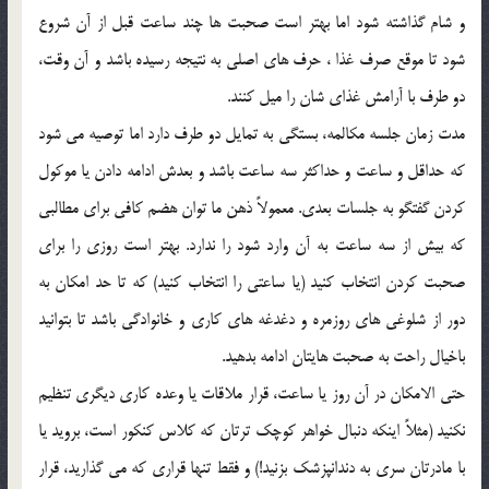
و شام گذاشته شود اما بهتر است صحبت ها چند ساعت قبل از آن شروع
شود تا موقع صرف غذا ، حرف هاي اصلي به نتيجه رسيده باشد و آن وقت،
دو طرف با آرامش غذاي شان را ميل کنند.
مدت زمان جلسه مکالمه، بستگي به تمايل دو طرف دارد اما توصيه مي شود
که حداقل و ساعت و حداکثر سه ساعت باشد و بعدش ادامه دادن يا موکول
کردن گفتگو به جلسات بعدي. معمولاً ذهن ما توان هضم کافي براي مطالبي
که بيش از سه ساعت به آن وارد شود را ندارد. بهتر است روزي را براي
صحبت کردن انتخاب کنيد (يا ساعتي را انتخاب کنيد) که تا حد امکان به
دور از شلوغي هاي روزمره و دغدغه هاي کاري و خانوادگي باشد تا بتوانيد
باخيال راحت به صحبت هايتان ادامه بدهيد.
حتي الامکان در آن روز يا ساعت، قرار ملاقات يا وعده کاري ديگري تنظيم
نکنيد (مثلاً اينکه دنبال خواهر کوچک ترتان که کلاس کنکور است، برويد يا
با مادرتان سري به دندانپزشک بزنيد!) و فقط تنها قراري که مي گذاريد، قرار