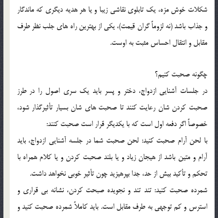
شکلات خوش مزه، يک تابلوي نقاشي زيبا و يا هر هديه ديگري که ماندگار
و جذاب باشد (نه لزوماً گران قيمت)، يکي از بهترين راه هاي جلب نظر طرف
مقابل و انتقال احساس مثبت به اوست.
چگونه صحبت کنيم؟
در جلسات آشنايي ازدواج، دختر و پسر بايد يک سري اصول را در طرز
صحبت کردن شان رعايت کنند تا صحبت هاي شان بسيار تأثيرگذار شود،
خصوصاً اگر دفعه اول است که با يکديگر قرار است صحبت کنند:
با لحن آرام صحبت کنيد: لحن صحبت شما در جلسه آشنايي ازدواج، بايد
آرام و متين باشد از هيجان زياد و يا بلند صحبت کردن و يا کلام همراه با
تحکم و تأکيد بيش از حد، جدا بپرهيزيد چون تأثير خوبي نخواهد داشت.
شمرده صحبت کنيد: تند تند و نجويده صبحت کردن، نشانه بي قراري و
استرس و کم توجهي به طرف مقابل است. بايد کاملاً شمرده صحبت کنيد و