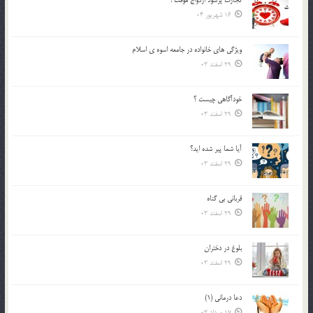
تجارت پُرسود ازدواج موقت !
16 شهریور 04
ويژگي هاي خانواده در جامعه اسوه ي اسلام
29 اسفند 03
خودآگاهى چيست ؟
29 اسفند 03
آیا شما پیر شده اید؟
29 اسفند 03
قرباني بي گناه
29 اسفند 03
بلوغ در دختران
29 اسفند 03
دعا درمانی (1)
17 مرداد 03