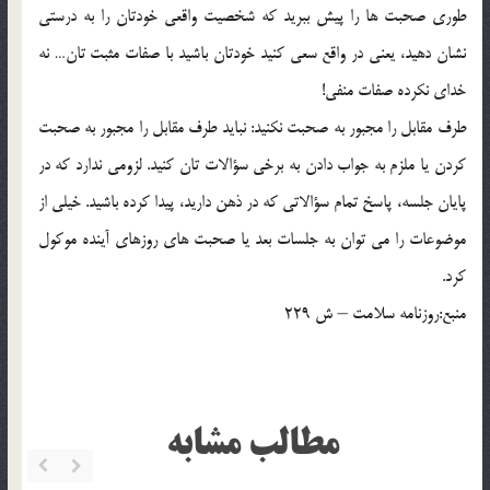
طوري صحبت ها را پيش ببريد که شخصيت واقعي خودتان را به درستي
نشان دهيد، يعني در واقع سعي کنيد خودتان باشيد با صفات مثبت تان… نه
خداي نکرده صفات منفي!
طرف مقابل را مجبور به صحبت نکنيد: نبايد طرف مقابل را مجبور به صحبت
کردن يا ملزم به جواب دادن به برخي سؤالات تان کنيد. لزومي ندارد که در
پايان جلسه، پاسخ تمام سؤالاتي که در ذهن داريد، پيدا کرده باشيد. خيلي از
موضوعات را مي توان به جلسات بعد يا صحبت هاي روزهاي آينده موکول
کرد.
منبع:روزنامه سلامت – ش 229
مطالب مشابه