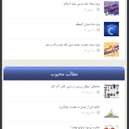
ویژه میلاد امام حسین علیه السلام
2 بهمن 04
ویژه ماه شعبان المعظّم
28 دی 04
ویژه مبعث حضرت محمد صلی الله علیه و اله و سلم
25 دی 04
مطالب محبوب
نمادهای شیطان پرستی در بازی کلش آف کلنز
11 مرداد 94
خاطره ای از توسل به حضرت زهرا(س)
23 خرداد 94
تجارت پُرسود ازدواج موقت !