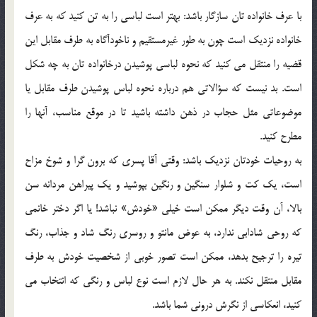
با عرف خانواده تان سازگار باشد: بهتر است لباسي را به تن کنيد که به عرف
خانواده نزديک است چون به طور غيرمستقيم و ناخودآگاه به طرف مقابل اين
قضيه را منتقل مي کنيد که نحوه لباسي پوشيدن درخانواده تان به چه شکل
است. بد نيست که سؤالاتي هم درباره نحوه لباس پوشيدن طرف مقابل يا
موضوعاتي مثل حجاب در ذهن داشته باشيد تا در موقع مناسب، آنها را
مطرح کنيد.
به روحيات خودتان نزديک باشد: وقتي آقا پسري که برون گرا و شوخ مزاح
است، يک کت و شلوار سنگين و رنگين بپوشيد و يک پيراهن مردانه سن
بالا، آن وقت ديگر ممکن است خيلي «خودش» نباشد! يا اگر دختر خانمي
که روحي شادابي ندارد، به عوض مانتو و روسري رنگ شاد و جذاب، رنگ
تيره را ترجيح بدهد، ممکن است تصور خوبي از شخصيت خودش به طرف
مقابل منتقل نکند. به هر حال لازم است نوع لباس و رنگي که انتخاب مي
کنيد، انعکاسي از نگرش دروني شما باشد.