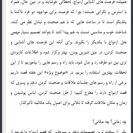
هميشه فرصت هاي آشنايي ازدواج، لحظاتي خوشايند و در عين حال، همراه
با استرس و نگراني هستند؛ چرا که فرصت براي مواجهه دو فرد ناآشنا با
يکديگر است تا در ساعت هايي که با هم صحبت و تبادل نظر مي کنند،
شناخت خوب و مناسبي نسبت به هم پيدا کنند تا بتوانند تصميم بسيار مهمي
مثل ازدواج با يکديگر را بگيرند. براي آنکه اين فرصت هاي آشنايي و
صحبت کردن، در عين شيرين بودن، بهتر برگزار شود و اطلاعات کاربردي
تري بين دو طرف رد و بدل شود، بايد راه و رسم هايي را بياموزيم تا از اين
لحظات، بهترين استفاده را ببريم. در «موضوع ويژه» اين هفته قصد داريم
برخي از راه و رسم هاي جلسات ملاقات و صحبت کردن دختر و پسري که
قصد ازدواج دارند را مطرح کنيم؛ از طرز صحبت کردن، لباس پوشيدن و
زمان و مکان ملاقات گرفته تا نکاتي براي اصول يک مکالمه تأثيرگذار.
چه زماني؟ چه مکاني؟
يکي از سخت ترين تصميمات دختر و پسرهايي که قصد ازدواج دارند بعد از