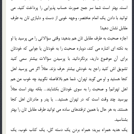
است. بهتر است شما سر جمع صورت حساب پذيرايي را پرداخت کنيد. مي
توانيد با دادن يک انعام مختصر، وجهه خوبي از دست و دلبازي تان به طرف
مقابل نشان دهيد!
اجازه صحبت به طرف مقابل تان هم بدهيد: وقتي سؤالاتي را مي پرسيد يا او
به نکته اي اشاره مي کند، دوباره صحبت را به خودتان يا جوابي که خودتان
براي آن موضوع داريد، برنگردانيد. با پرسيدن سؤالات بيشتر سعي کنيد
تشويق اش کنيد راجع به خودش بيشتر حرف بزند. مثلاً اگر مي پرسيد اهل
کجا هستيد و او مي گويد تهران، شما هم بلافاصله نگوييد چه خوب من هم
اهل تهرانم! و صحبت را به سوي خودتان بکشايند… بلکه بهتر است مثلاً
بپرسيد چند وقت است که در تهران هستيد… يا پدر و مادرتان اهل کجا
هستند. به هر حال با همين ترفندهاي ساده مي توانيد طرف مقابل تان را بهتر
بشناسيد.
يک هديه همراه ببريد: همراه بردن يک دسته گل، يک کتاب خوب، يک