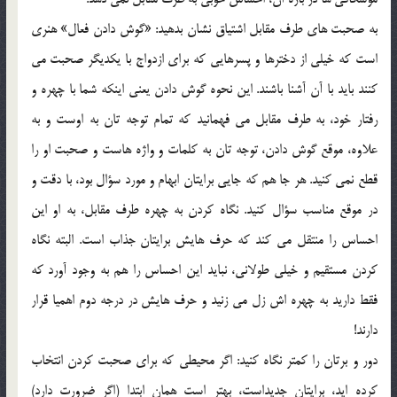
به صحبت هاي طرف مقابل اشتياق نشان بدهيد: «گوش دادن فعال» هنري
است که خيلي از دخترها و پسرهايي که براي ازدواج با يکديگر صحبت مي
کنند بايد با آن آشنا باشند. اين نحوه گوش دادن يعني اينکه شما با چهره و
رفتار خود، به طرف مقابل مي فهمانيد که تمام توجه تان به اوست و به
علاوه، موقع گوش دادن، توجه تان به کلمات و واژه هاست و صحبت او را
قطع نمي کنيد. هر جا هم که جايي برايتان ابهام و مورد سؤال بود، با دقت و
در موقع مناسب سؤال کنيد. نگاه کردن به چهره طرف مقابل، به او اين
احساس را منتقل مي کند که حرف هايش برايتان جذاب است. البته نگاه
کردن مستقيم و خيلي طولاني، نبايد اين احساس را هم به وجود آورد که
فقط داريد به چهره اش زل مي زنيد و حرف هايش در درجه دوم اهميا قرار
دارند!
دور و برتان را کمتر نگاه کنيد: اگر محيطي که براي صحبت کردن انتخاب
کرده ايد، برايتان جديداست، بهتر است همان ابتدا (اگر ضرورت دارد)