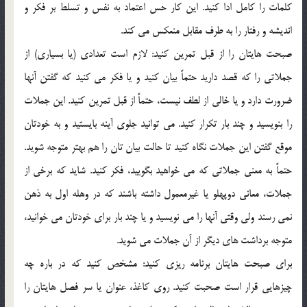
کلمات را کامل ادا کنيد. اين کار حس اعتماد به نفس و تسلط بر فکر و
انديشه و رفتار را به طرف مقابل منعکس مي کند.
صبحت هايتان را از قبل تمرين کنيد: لازم است تعدادي (يا بسياري) از
جملاتي را که قصد داريد حتماً بيان کنيد و يا فکر مي کنيد که گفتن آنها
ضرورت دارد و يا خالي از لطف نيست، حتماً از قبل تمرين کنيد. اين جملات
را بنويسيد و چند بار تکرار کنيد. مي توانيد جلوي آينه بايستيد و به خودتان
موقع گفتن اين جملات نگاه کنيد تا حالت بيان تان را هم بهتر متوجه شويد.
حتماً به معني جملاتي که مي خواهيد بگوييد، فکر کنيد. شايد که برخي از
جملات، معاني دوپهلو يا غيرمعمول داشته باشند که در وهله اول به ذهن
نمي رسند ولي وقتي آنها را مي نويسيد و يا چند بار براي خودتان مي خوانيد،
متوجه برداشت هاي ديگر از آن جملات مي شويد.
براي صبحت هايتان برنامه ريزي کنيد: مشخص کنيد که در باره چه
چيزهايي قرار است صحبت کنيد. روي کاغذ، عنوان يا سر فصل هايتان را