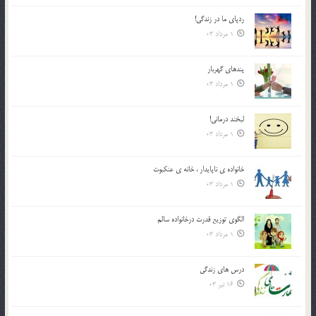
ردپاى ما در زندگى!
1 مرداد 03
پندهاي گهربار
1 مرداد 03
لبخند درمانى!
1 مرداد 03
خانواده ي ناپايدار ، خانه ي عنکبوت
1 مرداد 03
الگوي توزيع قدرت درخانواده سالم
1 مرداد 03
درس هاي زندگي
16 تیر 03