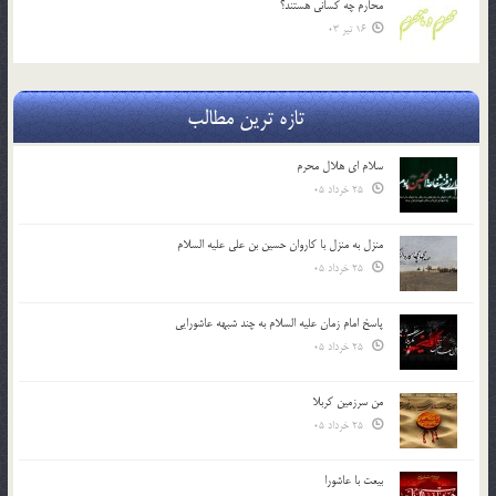
محارم چه کساني هستند؟
16 تیر 03
تازه ترین مطالب
سلام ای هلال محرم
25 خرداد 05
منزل به منزل با کاروان حسین بن علی علیه السلام
25 خرداد 05
پاسخ امام زمان علیه السلام به چند شبهه عاشورایی
25 خرداد 05
من سرزمین کربلا
25 خرداد 05
بیعت با عاشورا