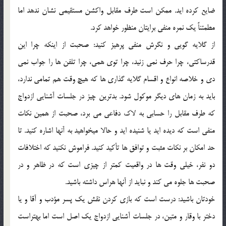
ضايع کرده ايد. ممکن است طرف مقابل واکشن مستقيمي نشان ندهد اما
مطمئناً يک نمره منفي برايتان منظور خواهد کرد.
از گلايه گويي و نگرش منفي پرهيز کنيد: صحبت از اينکه چرا اين
قدرساکتي، چرا حرف نمي زنيد، چرا توي همي، چرا تلفن ها را جواب نمي
دي و خلاصه انواع و اقسام گلايه گذاري ها که هيچ وقت هم تمامي ندارد،
بايد به زمان هاي ديگر موکول شود. بدترين چيز در جلسات آشنايي ازدواج
که طرف مقابل را حسابي به لاک دفاعي مي برد، صحبت از همين نکات
منفي است که ديده ايد يا شنيده ايد و حالا ميخواهيد به آنها اشاره کنيد. تا
حد امکان بر نکات مثبت و توافق ها تأکيد کنيد. فراموش نکنيد که اختلافات
دو نفر، خيلي وقت ها در واقعيت کمتر از چيزي است که در ظاهر و در
صحبت ها جلوه مي کند و نبايد از آنها هراس داشته باشيد.
خودتان باشيد: درست است که بازي کردن نقش يک پسر مؤدب و آقا و يا
دختر با وقار و متين، در جلسات آشنايي ازدواج يک اصل است اما بهتراست