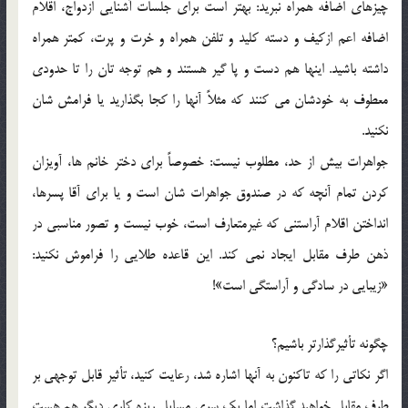
چيزهاي اضافه همراه نبريد: بهتر است براي جلسات آشنايي ازدواج، اقلام
اضافه اعم ازکيف و دسته کليد و تلفن همراه و خرت و پرت، کمتر همراه
داشته باشيد. اينها هم دست و پا گير هستند و هم توجه تان را تا حدودي
معطوف به خودشان مي کنند که مثلاً آنها را کجا بگذاريد يا فرامش شان
نکنيد.
جواهرات بيش از حد، مطلوب نيست: خصوصاً براي دختر خانم ها، آويزان
کردن تمام آنچه که در صندوق جواهرات شان است و يا براي آقا پسرها،
انداختن اقلام آراستني که غيرمتعارف است، خوب نيست و تصور مناسبي در
ذهن طرف مقابل ايجاد نمي کند. اين قاعده طلايي را فراموش نکنيد:
«زيبايي در سادگي و آراستگي است»!
چگونه تأثيرگذارتر باشيم؟
اگر نکاتي را که تاکنون به آنها اشاره شد، رعايت کنيد، تأثير قابل توجهي بر
طرف مقابل خواهيد گذاشت اما يک سري مسايل ريزه کاري ديگر هم هست