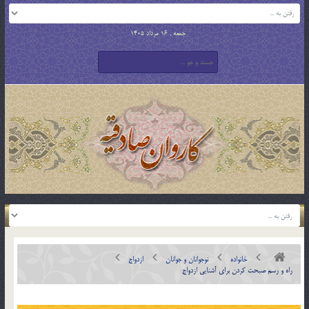
جمعه , 16 مرداد 1405
خانواده
نوجوانان و جوانان
ازدواج
راه و رسم صبحت کردن براي آشنايي ازدواج