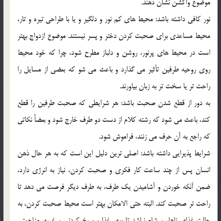
موضوع واکشن نشان دهند.
نور کافي داشته باشد: محيط هاي کم نور و دلگير و يا با طراحي تيره و تار،
محيط مساعدي براي صحبت کردن دختر و پسر نيستند. موضوع ازدواج بهتر
است در محيط هاي پرنور، روشن و دلباز مطرح شود، چرا که خود محيط
روي روحيه طرفين تأثير مي گذارد و باعث مي شو که بعضي از مسايل را
راحت تر يا سخت تر به زبان بياورند.
به دور از قطع شدن صحبت باشد: هر شرايطي که صحبت طرفين را قطع
کند، باعث مي شود که رشته کلام از دست دو طرف خارج شود و بعضاً نکاتي
که راجع به آن حرف مي زنند، فراموش شود.
شرايط پذيرايي داشته باشد: اصلي ترين دليل اين است که به هر حال ذهن
انسان پس از چند ساعت کار فکري و صحبت کردن، نياز به انرژي دارد،
ضمن آنکه خوردن و آشاميدن يک طرف، به طرف ديگر فرصت مي دهد تا
راحت تر صحبت کند. البته حتي الامکان بهتر است محيط صحبت کردن، به
حالت غذاي ناهار و شام نباشد تا بوي غذا و سرخ کردني و غيره، مزاحمتي