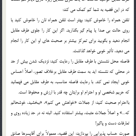
که در اين قضيه به شما کم کمک مي کند:
تلفن همراه را خاموش کنيد: بهتر است تلفن همراه تان را خاموش کنيد يا
روي حالت بي صدا يا پيام گير بگذاريد. اگر اين کار را جلوي طرف مقابل
انجام دهيد و بگوييد براي تمرکز بيشتر بر صحبت هاي او اين کار را انجام
مي دهيد، تأثير خوبي خواهد گذاشت.
فاصله محل نشستن با طرف مقابل را رعايت کنيد: نزديک شدن بيش از حد
در محلي که نشسته ايد به سمت طرف مقابل برخلاف تصور، اصلاً احساس
خوبي ايجاد نمي کند. با رعايت فاصله مناسب، به طرف مقابل مي فهمانيد
که حريم شخصي او و احترام او برايتان چه قدر با ارزش و محفوظ است.
بااحترام صحبت کنيد: از جملات «خواهش مي کنم»، «ببخشيد، خوشحالم
که…» و اصلاً جملات مثبت، بيشتر استفاده کنيد. البته نه در حد زياده روي و
تعارفات دست و پاگير!
صورت حساب پذيرايي را بپردازيد: اين قضيه، معمولاً براي آقاپسرها صادق