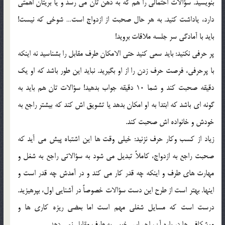
بنويسيد. سؤالات احتمالي را هم که به ذهن تان مي رسد و يا بريتان اهمتي
دارد، ياداشت کنيد. به هر حال صحبت از ازدواج است… شوخي که نيست!
بايد با آمادگي سر جلسه ملاقات برويد!
پر حرفي نکنيد: بايد سعي کنيد حتي الامکان طرف مقابل را بشناسيد نه اينکه
با پرحرفي، فرصت حرف زدن را از او بگيريد. نبايد اين طور باشد که او يک
دقيقه صحبت کند و شما 10 دقيقه جواب بدهيد! سؤالات تان هم بايد به
گونه اي باشد که ابتدا به او امکان بدهد يا تشويق اش کند که بيشتر راجع به
خودش و خانواده اش صحبت کند.
زياد از کسب وکار حرف نزنيد: خيلي وقت ها اين اشتباه پيش مي آيد که
صحبت راجع به ازدواج، کاملاً تبديل مي شود به سؤالاتي راجع به شغل و
مهارت هاي طرف و اينکه چه قدر کار مي کند و در آمدش چه قدر است و
اينها. بهتر است از طرح اين دست سؤالات خصوصاً در آشنايي اول، بپرهيزيد.
درست است که مسايل شغلي مهم است اما بعضي ريزه کاري ها و
موشکافي ها در باره آن، احساس خوبي به طرف مقابل نمي دهد.