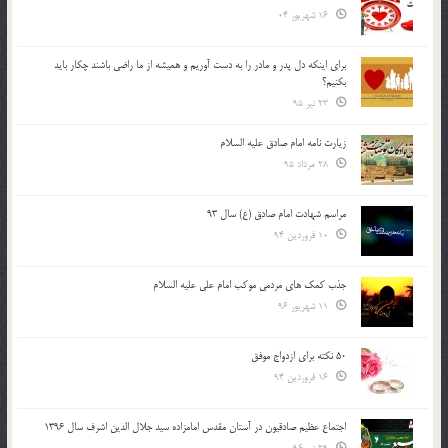
16 شهریور 04
براي اينكه دل پدر و مادر را به دست آوريم و هميشه از ما راضي باشند چكار بايد
بكنيم؟
23 تیر 95
زیارت نامه امام صادق علیه السلام
28 مرداد 95
مراسم شهادت امام صادق (ع) سال 93
10 فروردین 94
جذب کمک های مردمی موکب امام علی علیه السلام
11 شهریور 96
50 نکته برای ازدواج موفق
16 فروردین 94
اجتماع عظیم صادقیون در آستان مقدس امامزاده سید جلال الدین اشرف سال 1396