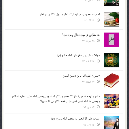
29 تیر 96
احادیث معصومین درباره ترک نماز و سهل انگاری در نماز
29 آذر 95
چه نظراتی در مورد دجال وجود دارد؟
28 مرداد 94
سوالات طبی و پاسخ های امام صادق(ع)
28 اسفند 93
«نفس» خطرناک ترین دشمن انسان
26 اسفند 93
مقام و درجه كدام يك از 14 معصوم بالاتر است چون بعضي امام علي ـ عليه السلام ـ
و بعضي ها امام زمان (عج) را از همه بالاتر مي دانند چرا؟
12 دی 94
تشرف علي آقا قاضي به محضر امام زمان(عج)
15 دی 95