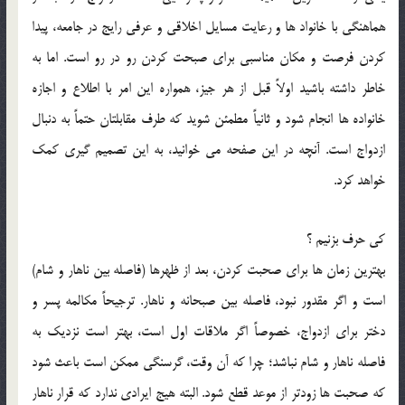
هماهنگي با خانواد ها و رعايت مسايل اخلاقي و عرفي رايج در جامعه، پيدا
کردن فرصت و مکان مناسبي براي صبحت کردن رو در رو است. اما به
خاطر داشته باشيد اولاً قبل از هر جيز، همواره اين امر با اطلاع و اجازه
خانواده ها انجام شود و ثانياً مطمئن شويد که طرف مقابلتان حتماً به دنبال
ازدواج است. آنچه در اين صفحه مي خوانيد، به اين تصميم گيري کمک
خواهد کرد.
کي حرف بزنيم ؟
بهترين زمان ها براي صحبت کردن، بعد از ظهرها (فاصله بين ناهار و شام)
است و اگر مقدور نبود، فاصله بين صبحانه و ناهار. ترجيحاً مکالمه پسر و
دختر براي ازدواج، خصوصاً اگر ملاقات اول است، بهتر است نزديک به
فاصله ناهار و شام نباشد؛ چرا که آن وقت، گرسنگي ممکن است باعث شود
که صحبت ها زودتر از موعد قطع شود. البته هيج ايرادي ندارد که قرار ناهار