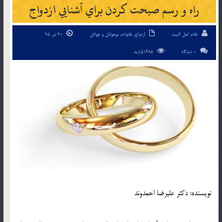
راه و رسم صبحت کردن براي آشنايي ازدواج
خادم اهل البیت
ازدواج
,
خانواده
,
نوجوانان و جوانان
20 تیر 95
0 دیدگاه
1685بازدید
نويسنده: دکتر عليرضا احمدوند