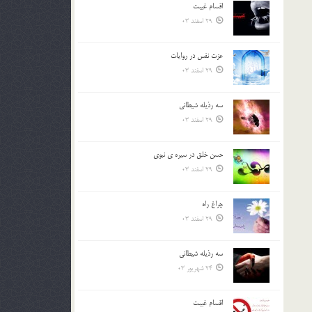
اقسام غيبت
بالا
29 اسفند 03
و
پایین
استفاده
عزت نفس در روايات
کنید.
29 اسفند 03
سه رذیله شیطانی
29 اسفند 03
حسن خلق در سيره ي نبوي
29 اسفند 03
چراغ راه
29 اسفند 03
سه رذیله شیطانی
24 شهریور 03
اقسام غيبت