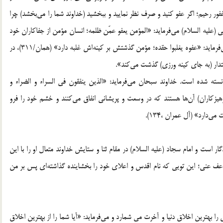
غفور رحیم؛ اگر عفو کنید و صرف نظر نمایید و ببخشید (خداوند شما را می‌بخشد) چرا
ان است» (تغابن/14). امیرالمؤمنین علی (علیه السلام) می‌فرماید: «المؤمن یعفو عمّن ظلمه؛ انسان مؤمن از جفاکاران خود
گذشت می‌کند». همچنین آن حضرت در توصیف اهل ایمان می‌فرماید: «عفوه یغلبوا حقده؛ مؤمن گذشتش بر کینه‌اش غلبه دارد» (همان/311)، در
قتدار (به جای کینه ورزی) گذشت می‌کند».
نسته شده است. خداوند سبحان می‌فرماید: «الذین ینفقون فی السراء و الضراء و
هیزکاران) آن‌ها هستند که در وسعت و پریشانی انفاق می‌کنند و خشم خود را فرو
‌دارد» (آل عمران ،134).
است و امام سجاد (علیه السلام) در مقام ثنا و ستایش خداوند متعال او را با این
عف عنی؛ این تویی که نام اقدس و اعلای خود را بخشاینده گذاشته‌ای پس بر من
ا بهترین اخلاق دنیا و آخرت می شمارد و می‌فرماید: «آیا شما را از بهترین اخلاق