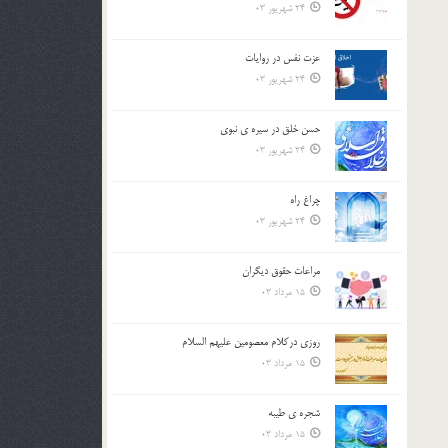
24 شهریور 03
عزت نفس در روايات
24 شهریور 03
حسن خلق در سيره ي نبوي
24 شهریور 03
چراغ راه
24 شهریور 03
مراعات حقوق ديگران
15 مرداد 03
روزي دركلام معصومين عليهم السلام
15 مرداد 03
شجره ي طيبه
15 مرداد 03