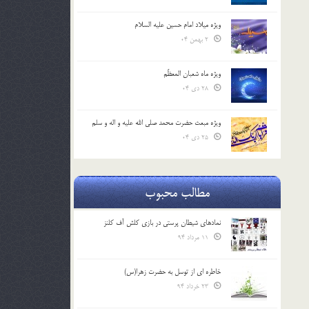
ویژه میلاد امام حسین علیه السلام
2 بهمن 04
ویژه ماه شعبان المعظّم
28 دی 04
ویژه مبعث حضرت محمد صلی الله علیه و اله و سلم
25 دی 04
مطالب محبوب
نمادهای شیطان پرستی در بازی کلش آف کلنز
11 مرداد 94
خاطره ای از توسل به حضرت زهرا(س)
23 خرداد 94