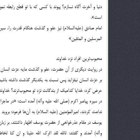
دنیا و آخرت آگاه نسازم؟ پیوند با کسی که با تو قطع رابطه 
است».
امام صادق (علیه‌السلام) نیز عفو و گذشت هنگام قدرت را، سیر
المرسلین و المتقین»
محبوب‌ترین افراد نزد خداوند
در روایت دیگری از آن حضرت، عفو و گذشت مایه عزت انسان 
بر عزت انسان نیفزاید پس نسبت به یکدیگر گذشت داشته باشید ت
عرض کرد: خدایا کدامیک از بندگانت نزد تو محبوب‌ترند؟ خداو
در سیره پیامبر اکرم (صلی الله علیه وآله) آمده است: «در ماجرای
ندامت کردند، امیرالمؤمنین (علیه السلام) به آن‌ها فرمود: بروید
یوسف در مقام عذرخواهی از حضرت یوسف اظهار داشتند، بر زبان 
وآله) آمدند و گفتند: تالله لقد اثرک الله علینا و ان کنا ل