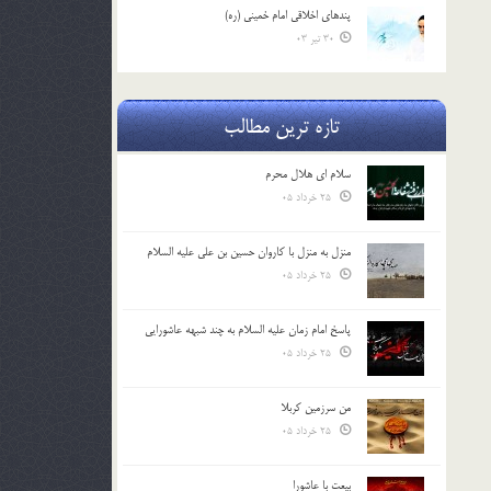
پندهاي اخلاقي امام خميني (ره)
30 تیر 03
تازه ترین مطالب
سلام ای هلال محرم
25 خرداد 05
منزل به منزل با کاروان حسین بن علی علیه السلام
25 خرداد 05
پاسخ امام زمان علیه السلام به چند شبهه عاشورایی
25 خرداد 05
من سرزمین کربلا
25 خرداد 05
بیعت با عاشورا