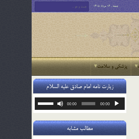
جمعه , 16 مرداد 1405
پزشکی و سلامت
زیارت نامه امام صادق علیه السلام
پخش‌کننده
برای
00:00
00:00
صوت
افزایش
یا
کاهش
صدا
مطالب مشابه
از
کلیدهای