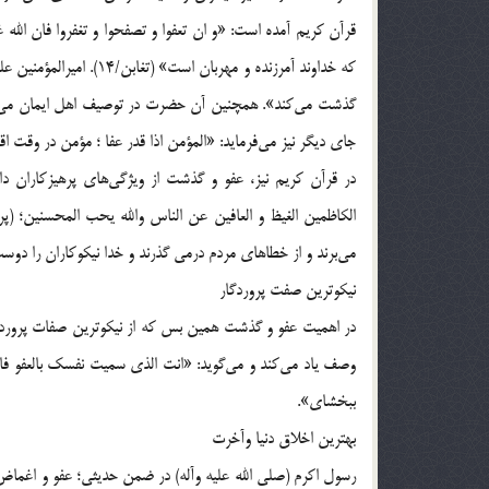
قرآن کریم آمده است: «و ان تعفوا و تصفحوا و تغفروا فان الله 
که خداوند آمرزنده و مهرب
جای دیگر نیز می‌فرماید: «المؤمن اذا قدر عفا ؛ مؤمن در وقت ا
در قرآن کریم نیز، عفو و گذشت از ویژگی‌های پرهیزکاران دا
الکاظمین الغیظ و العافین عن الناس والله یحب المحسنین؛ (پر
می‌برند و از خطاهای مردم درمی گذرند و خدا نیکوکاران را دوست می
نیکوترین صفت پروردگار
در اهمیت عفو و گذشت همین بس که از نیکوترین صفات پروردگار 
وصف یاد می‌کند و می‌گوید: «انت الذی سمیت نفسک بالعفو فا
ببخشای».
بهترین اخلاق دنیا وآخرت
رسول اکرم (صلی الله علیه وآله) در ضمن حدیثی؛ عفو و اغماض ر