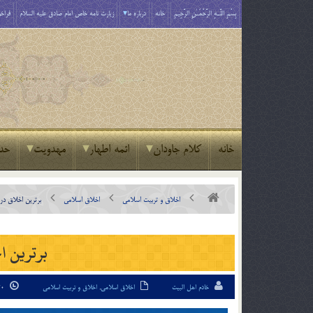
بِسْمِ اللَّـهِ الرَّحْمَـٰنِ الرَّحِيمِ
خانه
درباره ما
زیارت نامه خاص امام صادق علیه السلام
فراخو
خانه
کلام جاودان
ائمه اطهار
مهدویت
حد
اخلاق و تربیت اسلامی
اخلاق اسلامی
برترین اخلاق در 
برترین ا
خادم اهل البیت
اخلاق اسلامی
,
اخلاق و تربیت اسلامی
20 تیر 95