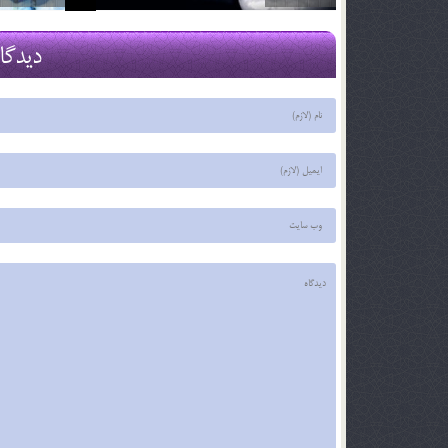
29 اسفند 03
29 اسفند 03
دیدگا