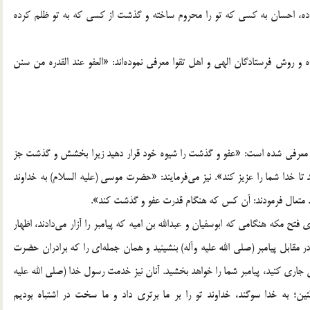
نموده، احسان به کسی که تو را محروم ساخته و گذشت از کسی که به تو ظلم کرده
ه و روش فرستادگان الهی و اهل تقوا معرفی نموده‌اند: «العفو عند القدره من سنن
معرفی شده است: «عفو و گذشت را شیوه خود قرار دهید زیرا بخشش و گذشت جز
ا خدا شما را عزیز کند». نیز می‌فرمایند: «حضرت موسی (علیه السلام) به خداوند
ند متعال فرمودند: آن کس که هنگام قدرت عفو و گذشت کند».
 فتح مکه هنگامی که ابوسفیان و عبدالله بن امیه که پیامبر را آزار می‌دادند، اظهار
 در مقابل پیامبر (صلی الله علیه وآله) بنشینید و همان جمله‌ای را که برادران حضرت
جاری کنید، پیامبر شما را خواهد بخشید. آنان نیز خدمت رسول خدا (صلی الله علیه
خاطئین؛ به خدا سوگند، خداوند تو را بر ما برتری داد و ما سخت در اشتباه بودیم