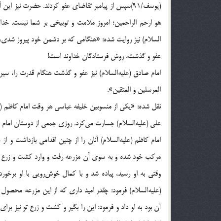
(یوسف/91)سپس از پیامبر تقاضای عفو کردند. حضرت نیز ا
السلام) نیز روایت شده: «هنگامی که بر دشمن خود پیروز شدی، 
عفو و گذشت، روش فرستادگان خداوند است!
امام صادق (علیه‌السلام) نیز عفو و گذشت هنگام قدرت را، سیر
المرسلین و المتقین».
نقل شده: «یکی از منسوبین خلیفه عباسی هر وقت امام کاظم (ع
علی (علیه‌السلام) جسارت می‌کرد. روزی جمعی از دوستان امام کا
امام کاظم (علیه‌السلام) آنان را از چنین اقدامی بازداشت و 
مرکب خود شده و به سوی آن مزرعه رفت و وارد کشت و زرع او
وقتی به او رسید، پیاده شد و با کمال خوش‌رویی با او برخورد
(علیه‌السلام) فرمود: چقدر امید داری که از این مزرعه محصول
آن بود به او داد و فرمود: این را بگیر و کشت و زرع تو نیز بر