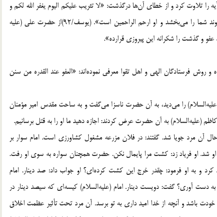
ین آیه را تلاوت کرد و از خطای آن‌ها درگذشت: «لا تثریب علیکم الیوم یغفر الله لکم و
هو ارحم الراحمین؛ امروز ملامت و توبیخی بر شما نیست. خداوند شما را می‌بخشد و او ارحم الراحمین است». (یوسف/92)از حضرت علی (علیه
عفو و گذشت را شکرانه این پیروزی قرارده».
ه و روش فرستادگان الهی و اهل تقوا معرفی نموده‌اند: «العفو عند القدره من سنن
لیه‌السلام) را می‌دید، به آن حضرت ناسزا می‌گفت و به ساحت مقدس امیر مؤمنان
ظم (علیه‌السلام) به آن حضرت عرض کردند: اجازه دهید ما او را به قتل برسانیم.
از حال آن مرد جویا شد. گفتند: در فلان مزرعه مشغول کشاورزی است. امام سوار بر
 شد. او فریاد زد: کشت مرا پایمال نکن. حضرت همچنان سواره به سوی او رفت.
 کرد و به او فرمود: چقدر خرج این کشت کرده‌ای؟ او جواب داد: صد دینار. امام
 به دست آوری؟ گفت: دویست دینار. امام (علیه‌السلام) کیسه‌ای که سیصد دینار در
ای خودت باشد و آنچه از خدا امید داری به تو برسد. آن مرد تحت تأثیر عظمت اخلاق