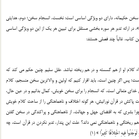
 سخن حکيمانه، داراي دو ويژگي اساسي است: نخست، انسجام سخن؛ دوم، هدايتي
بودن سخن؛ در کتاب آموزش تدبر در سوره هاي قرآن کريم «3»، در ارائه تدبر هر سوره بخشي مستقل براي تبيين هر يک از اين دو ويژگي اساسي
 کتاب، غالباً چند فصلي هستند:
کلام او از هم گسسته و در هم ريخته نباشد. عقل سليم چنين حکم مي کند که
ست؛ پس اگر چنين است، بايد اقرار کنيم که اولين و والاترين سخن منسجم، کلام
 خداي متعالي است، که انسجام را براي سخن خويش، کمال بدانيم و در عين حال،
ذات پاکش در قرآن نورانيش، هر گونه اختلاف و ناهماهنگي را از ساحت کلام خويش
را بشري که به اقتضاي جهل و جهالت، از ناهماهنگي و پراکندگي در سخن گفتن
هم ريختگي و ناهماهنگي نمي داند؟ علت اين پندار، تدبر نکردن در قرآن است، چه
َجَدُواْ فِيهِ اخْتِلاَفًا كَثِيرًا » (1)