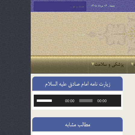
جمعه , 16 مرداد 1405
پزشکی و سلامت
زیارت نامه امام صادق علیه السلام
پخش‌کننده
برای
00:00
00:00
صوت
افزایش
یا
کاهش
صدا
مطالب مشابه
از
کلیدهای