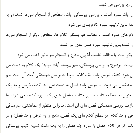
ر زير بررسي مي شود:
وايي آيات سوره است. با بررسي پيوستگي آيات، سطحي از انسجام سوره، کشف؛ و به
د؛ بدين ترتيب، سوره کلام بندي مي شود.
لام هاي سوره است. با مطالعه هم بستگي کلام ها، سطحي ديگر از انسجام سوره،
 شود؛ بدين ترتيب، سوره فصل بندي مي شود.
 نيست. توضيح: با بررسي پيوستگي، سير پيوسته آيات مرتبط يک کلام به دست مي
ف نمي شود. کشف غرض واحد يک کلام، منوط به بررسي هماهنگي آيات آن است؛ هم
صل مشخص مي شود، اما غرض واحد فصل به دست نمي آيد. کشف غرض واحد يک
منوال، با مطالعه تناسب، سير متناسب فصل هاي يک سوره کشف مي شود، اما
ازمند بررسي هماهنگي فصل هاي آن است؛ بنابراين منظور از هماهنگي، هم هدفي
رض واحد کلام؛ در سطح کلام هاي يک فصل، متدبر را به غرض واحد فصل؛ و در
 اگر هر کلام، فصل يا سوره چند فصلي را به يک مثلث تشبيه کنيم، پيوستگي