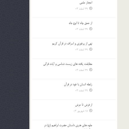
اعجاز علمی
بالا
29 اسفند 03
و
پایین
استفاده
از عمق چاه تا اوج جاه
کنید.
29 اسفند 03
نهي از پرخوري و اسراف در قرآن کريم
29 اسفند 03
مطابقت یافته های زیست شناسی و آیات قرآنی
29 اسفند 03
رابطه انسان با خود در قرآن
29 اسفند 03
از فرش تا عرش
18 شهریور 03
جلوه هاي هنري داستان حضرت ابراهيم (ع) در