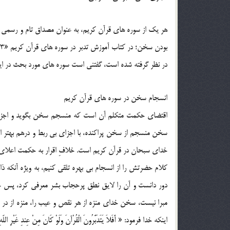
هر يک از سوره هاي قرآن کريم، به عنوان مصداق تام و رسمي
در نظر گرفته شده است، گفتني است سوره هاي مورد بحث در اين
انسجام سخن در سوره هاي قرآن کريم
اقتضاي حکمت متکلم آن است که منسجم سخن بگويد و اجزاء 
سخن منسجم از سخن پراکنده، با اجزاي بي ربط و درهم بهتر ا
خداي سبحان در قرآن کريم است. خلافِ اقرار به حکمت اعلاي
کلام حضرتش را از انسجام بي بهره تلقي کنيم، به ويژه آنکه 
دور دانست و آن را لايق نطق پرحجاب بشر معرفي کرد، پس چ
مبرا نيست، سخن خداي منزه از هر نقص و عيب را، منزه از در 
اينکه خدا فرمود: « أَفَلاَ يَتَدَبَّرُونَ الْقُرْآنَ وَلَوْ كَانَ مِنْ عِندِ غَيْرِ اللّهِ لَو