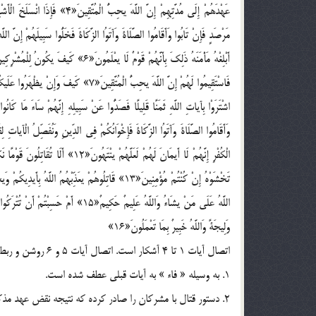
عَهْدَهُمْ إِلَى مُدَّتِهِمْ إِنَّ ال
أَبْلِغْهُ مَأْمَنَهُ ذَلِكَ بِأَنَّهُمْ قَوْمٌ 
الْكُفْرِ إِنَّهُمْ لَا أَيمَانَ لَهُمْ لَعَ
اللَّهُ عَلَى مَنْ يشَاءُ وَاللَّهُ عَلِيمٌ حَك
وَلِيجَةً وَاللَّهُ خَبِيرٌ بِمَا تَعْمَلُونَ«16»
اتصال آيات 1 تا 4 آشکار است. اتصال آيات 5 و 6 روشن و ربط سياقي آن با آيات قبل بدين بيان است:
1. به وسيله « فاء » به آيات قبلي عطف شده است.
2. دستور قتال با مشرکان را صادر کرده که نتيجه نقض عهد مذکور در آيات قبل است.