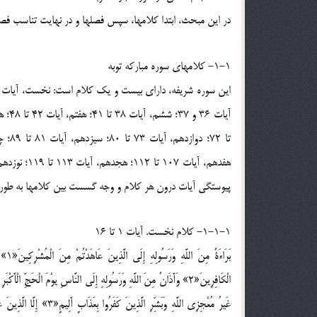
در اين مبحث، ابتدا کلامها، سپس فصلها و در نهايت تناسب فصله
1-1- کلامهاي سوره مبارکه توبه
پيوستگي آيات درون هر کلام و وجه گسست بين کلامها به طور خ
1-1-1- کلام نخست. آيات 1 تا 16
بَرَا
الْكَافِرِينَ«2» وَأَذَانٌ مِنَ اللَّهِ وَرَسُولِهِ إِلَى النَّاسِ يوْمَ الْحَجِّ الْأَ
غَيرُ مُعْجِزِي اللَّهِ وَبَش