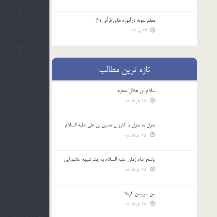
معلم نمونه درآموزه هاي قرآني (2)
24 تیر 03
تازه ترین مطالب
سلام ای هلال محرم
25 خرداد 05
منزل به منزل با کاروان حسین بن علی علیه السلام
25 خرداد 05
پاسخ امام زمان علیه السلام به چند شبهه عاشورایی
25 خرداد 05
من سرزمین کربلا
25 خرداد 05