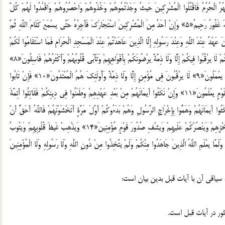
لَّهَ يحِبُّ الْمُتَّقِينَ«4» فَإِذَا انْسَلَخَ الْأَشْهُرُ الْحُرُمُ فَاقْتُلُوا الْمُشْرِكِينَ حَيثُ وَجَدْتُمُوهُمْ وَخُذُوهُمْ وَاحْصُرُوهُمْ وَاقْعُدُوا لَهُمْ كُلَّ
مَرْصَدٍ فَإِنْ تَابُوا وَأَقَامُوا الصَّلَاةَ وَآتَوُا الزَّكَاةَ فَخَلُّوا سَبِيلَهُمْ إِنَّ اللَّهَ غَفُورٌ رَحِيمٌ«5» وَإِنْ أَحَدٌ مِنَ الْمُشْرِكِينَ اسْتَجَارَكَ فَأَجِرْهُ حَتَّى يسْمَعَ كَلَامَ اللَّهِ ثُمَّ
لَا يعْلَمُونَ«6» كَيفَ يكُونُ لِلْمُشْرِكِينَ عَهْدٌ عِنْدَ اللَّهِ وَعِنْدَ رَسُولِهِ إِلَّا الَّذِينَ عَاهَدْتُمْ عِنْدَ الْمَسْجِدِ الْحَرَامِ فَمَا اسْتَقَامُوا لَكُمْ
فَاسْتَقِيمُوا لَهُمْ إِنَّ اللَّهَ يحِبُّ الْمُتَّقِينَ«7» كَيفَ وَإِنْ يظْهَرُوا عَلَيكُمْ لَا يرْقُبُوا فِيكُمْ إِلًّا وَلَا ذِمَّةً يرْضُونَكُمْ بِأَفْوَاهِهِمْ وَتَأْبَى قُلُوبُهُمْ وَأَكْثَرُهُمْ فَاسِقُونَ«8»
اشْتَرَوْا بِآياتِ اللَّهِ ثَمَنًا قَلِيلًا فَصَدُّوا عَنْ سَبِيلِهِ إِنَّهُمْ سَاءَ مَا كَانُوا يعْمَلُونَ«9» لَا يرْقُبُونَ فِي مُؤْمِنٍ إِلًّا وَلَا ذِمَّةً وَأُولَئِكَ هُمُ الْمُعْتَدُونَ«10» فَإِنْ تَابُوا
وَأَقَامُوا الصَّلَاةَ وَآتَوُا الزَّكَاةَ فَإِخْوَانُكُمْ فِي الدِّينِ وَنُفَصِّلُ الْآياتِ لِقَوْمٍ يعْلَمُونَ«11» وَإِنْ نَكَثُوا أَيمَانَهُمْ مِنْ بَعْدِ عَهْدِهِمْ وَطَعَنُوا فِي دِينِكُمْ فَقَاتِلُوا أَئِمَّةَ
لَّهُمْ ينْتَهُونَ«12» أَلَا تُقَاتِلُونَ قَوْمًا نَكَثُوا أَيمَانَهُمْ وَهَمُّوا بِإِخْرَاجِ الرَّسُولِ وَهُمْ بَدَءُوكُمْ أَوَّلَ مَرَّةٍ أَتَخْشَوْنَهُمْ فَاللَّهُ أَحَقُّ أَنْ
تَخْشَوْهُ إِنْ كُنْتُمْ مُؤْمِنِينَ«13» قَاتِلُوهُمْ يعَذِّبْهُمُ اللَّهُ بِأَيدِيكُمْ وَيخْزِهِمْ وَينْصُرْكُمْ عَلَيهِمْ وَيشْفِ صُدُورَ قَوْمٍ مُؤْمِنِينَ«14» وَيذْهِبْ غَيظَ قُلُوبِهِمْ وَيتُوبُ
ِيمٌ«15» أَمْ حَسِبْتُمْ أَنْ تُتْرَكُوا وَلَمَّا يعْلَمِ اللَّهُ الَّذِينَ جَاهَدُوا مِنْكُمْ وَلَمْ يتَّخِذُوا مِنْ دُونِ اللَّهِ وَلَا رَسُولِهِ وَلَا الْمُؤْمِنِينَ