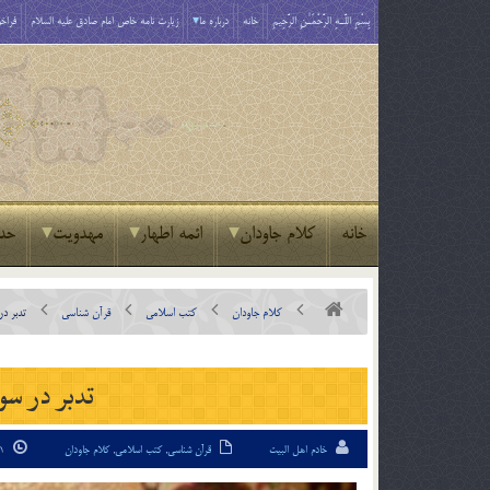
بِسْمِ اللَّـهِ الرَّحْمَـٰنِ الرَّحِيمِ
خانه
درباره ما
زیارت نامه خاص امام صادق علیه السلام
فراخو
خانه
کلام جاودان
ائمه اطهار
مهدویت
حد
کلام جاودان
کتب اسلامی
قرآن شناسی
تدبر در
تدبر در سور
خادم اهل البیت
قرآن شناسی
,
کتب اسلامی
,
کلام جاودان
31 تیر 95