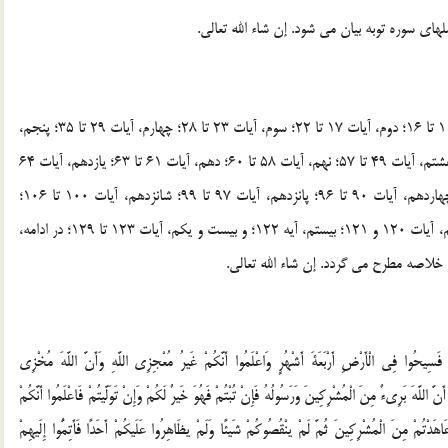
اي سوره توبه بيان مي شود. إن شاء الله تعالي.
اين سوره شريفه، داراي بيست و يک کلام است: نخست، آيات 1 تا 16؛ دوم، آيات 17 تا 22؛ سوم، آيات 23 تا 28؛ چهارم، آيات 29 تا 35؛ پنجم،
آيات 36 و 37؛ ششم، آيات 38 تا 41؛ هفتم، آيات 42 تا 48؛ هشتم، آيات 49 تا 57؛ نهم، آيات 58 تا 60؛ دهم، آيات 61 تا 63؛ يازدهم، آيات 64
تا 72؛ دوازدهم، آيات 73 تا 80؛ سيزدهم، آيات 81 تا 89؛ چهاردهم، آيات 90 تا 96؛ پانزدهم، آيات 97 تا 99؛ شانزدهم، آيات 100 تا 106؛
هفدهم، آيات 107 تا 112؛ هجدهم، آيات 113 تا 119؛ نوزدهم، آيات 120 و 121؛ بيستم، آيه 122؛ و بيست و يکم، آيات 123 تا 129؛ در ادامه،
لاصه مطرح مي گردد. إن شاء الله تعالي.
ءَةٌ مِنَ اللَّهِ وَرَسُولِهِ إِلَى الَّذِينَ عَاهَدْتُمْ مِنَ الْمُشْرِكِينَ«1» فَسِيحُوا فِي الْأَرْضِ أَرْبَعَةَ أَشْهُرٍ وَاعْلَمُوا أَنَّكُمْ غَيرُ مُعْجِزِي اللَّهِ وَأَنَّ اللَّهَ مُخْزِي
كْبَرِ أَنَّ اللَّهَ بَرِيءٌ مِنَ الْمُشْرِكِينَ وَرَسُولُهُ فَإِنْ تُبْتُمْ فَهُوَ خَيرٌ لَكُمْ وَإِنْ تَوَلَّيتُمْ فَاعْلَمُوا أَنَّكُمْ
ِّرِ الَّذِينَ كَفَرُوا بِعَذَابٍ أَلِيمٍ«3» إِلَّا الَّذِينَ عَاهَدْتُمْ مِنَ الْمُشْرِكِينَ ثُمَّ لَمْ ينْقُصُوكُمْ شَيئًا وَلَمْ يظَاهِرُوا عَلَيكُمْ أَحَدًا فَأَتِمُّوا إِلَيهِمْ