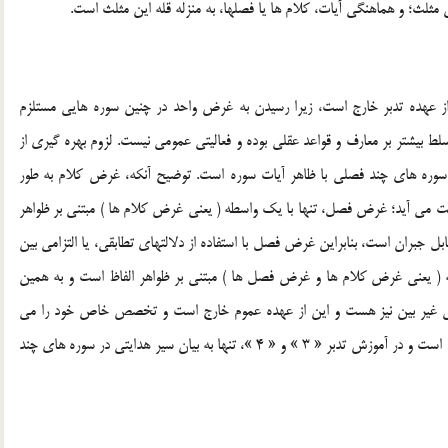
 مثلث؛ و هماهنگي آيات، کلام ها يا فصلها، به منزله قله اين مثلث است.
عهده تدبر خارج است، زيرا رسيدن به غرض واحد در چنين سوره هايي مستلزم
سلط بيشتر بر معارف و قواعد عقلي بوده و فعاليتي عمومي نيست. لزوم بهره گيري از
سوره هاي چند فصلي با ظاهر آيات سوره است. توضيح آنکه، غرض کلام به طور
دست مي آيد؛ غرض فصل، تنها با يک واسطه ( يعني غرض کلام ها ) مبتني بر ظواهر
بل جبران است، بنابراين غرض فصل با استفاده از دلالتهاي تطابقي، يا التزامي بين
 ( يعني غرض کلام ها و غرض فصل ها ) مبتني بر ظواهر الفاظ است و به همين
التزامي غير بين نيز هست و اين از عهده عموم خارج است و تخصص خاص خود را مي
طلبد، از اين رو به سطحي بالاتر، مانند تفسير تدبري واگذار شده است و در آموزش تدبر « 3 » و « 4 »، تنها به بيان سير هدايتي در سوره هاي چند