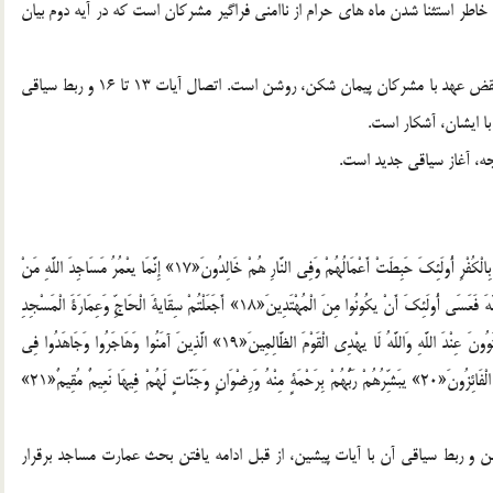
ه خاطر استثنا شدن ماه هاي حرام از ناامني فراگير مشرکان است که در آيه دوم بيان
اتصال آيات 7 تا 12 و ربط سياقي آن به آيات پيشين بر محور نقض عهد با مشرکان پيمان شکن، روشن است. اتصال آيات 13 تا 16 و ربط سياقي
ا ايشان، آشکار است.
مَا كَانَ لِلْمُشْرِكِينَ أَنْ يعْمُرُوا مَسَاجِدَ اللَّهِ شَاهِدِينَ عَلَى أَنْفُسِهِمْ بِالْكُفْرِ أُولَئِكَ حَبِطَتْ أَعْمَالُهُمْ وَفِي النَّارِ هُمْ خَالِدُونَ«17» إِنَّمَا يعْمُرُ مَسَاجِدَ اللَّهِ مَنْ
آمَنَ بِاللَّهِ وَالْيوْمِ الْآخِرِ وَأَقَامَ الصَّلَاةَ وَآتَى الزَّكَاةَ وَلَمْ يخْشَ إِلَّا اللَّهَ فَعَسَى أُولَئِكَ أَنْ يكُونُوا مِنَ الْمُهْتَدِينَ«18» أَجَعَلْتُمْ سِقَايةَ الْحَاجِّ وَعِمَارَةَ الْمَسْجِدِ
الْحَرَامِ كَمَنْ آمَنَ بِاللَّهِ وَالْيوْمِ الْآخِرِ وَجَاهَدَ فِي سَبِيلِ اللَّهِ لَا يسْتَوُونَ عِنْدَ اللَّهِ وَاللَّهُ لَا يهْدِي الْقَوْمَ الظَّالِمِينَ«19» الَّذِينَ آمَنُوا وَهَاجَرُوا وَجَاهَدُوا فِي
سَبِيلِ اللَّهِ بِأَمْوَالِهِمْ وَأَنْفُسِهِمْ أَعْظَمُ دَرَجَةً عِنْدَ اللَّهِ وَأُولَئِكَ هُمُ الْفَائِزُونَ«20» يبَشِّرُهُمْ رَبُّهُمْ بِرَحْمَةٍ مِنْهُ وَرِضْوَانٍ وَجَنَّاتٍ لَهُمْ فِيهَا نَعِيمٌ مُقِيمٌ«21»
يات 17 و 18 آشکار است. اتصال آيات 19 تا 22 روشن و ربط سياقي آن با آيات پيشين، از قبل ادامه يافتن بحث عمارت مساجد برقرار