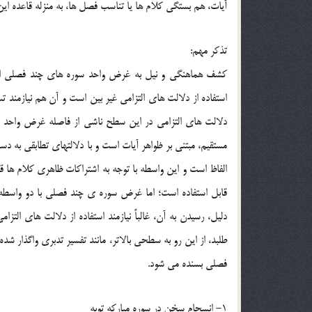
آيات، هم بستگي کلام ها يا تناسب فصل ها، به منزله قاعده اين
تذکر مهم:
کشف هماهنگي و نيل به غرض واحد سوره هاي چند فصلي از 
استفاده از دلالت هاي التزامي غير بين است و آن هم نيازمند ت
دلالت هاي التزامي در اين سطح ناشي از فاصله غرض واحد 
مستقيم، مبتني بر ظواهر آيات است و با دلالتهاي تطابقي به 
الفاظ است و اين واسطه با توجه به اشتراکات ظاهري کلام ها قا
قابل استفاده است؛ اما غرض سوره ي چند فصلي با دو واسطه
دليل، رسيدن به آن، غالباً نيازمند استفاده از دلالت هاي 
فصلي بسنده مي شود.
1- انسجام سخن در سوره مبارکه توبه