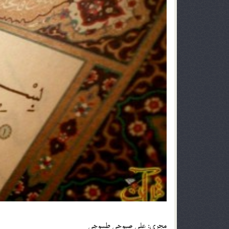
مجري: علي صبوحي طسوجي