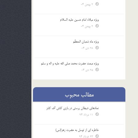
2 بهمن 04
ویژه میلاد امام حسین علیه السلام
2 بهمن 04
ویژه ماه شعبان المعظّم
28 دی 04
ویژه مبعث حضرت محمد صلی الله علیه و اله و سلم
25 دی 04
مطالب محبوب
نمادهای شیطان پرستی در بازی کلش آف کلنز
11 مرداد 94
خاطره ای از توسل به حضرت زهرا(س)
23 خرداد 94