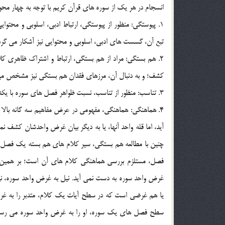
انسجام در هر يک از سوره هاي قرآن کريم با توجه به چهار محو
1. پيوستگي: منظور از پيوستگي، ارتباط ادبي، اسلوبي و محت
تبع آن، گسست هاي ادبي، اسلوبي و محتوايي نيز آشکار مي گرد
2. هم بستگي: مراد از هم بستگي، ارتباط و اشتراک ظاهري ک
کشف؛ و به دنبال آن، مرزهاي فقدان هم بستگي نيز مشخص مي
3. تناسب: منظور از تناسب، نسبت ظواهر فصل هاي سوره با يکديگر است. با مطالعه تناسب آخرين سطح از انسجام سوره نيز کشف مي شود.
4. هماهنگي: هماهنگي، مفهومي در عرض مفاهيم سه گانه بالا
آيد، اما قله واحد آنها، يا به ديگر بيان غرض واحدشان کش
چنين با مطالعه هم بستگي، سير کلام هاي هم بسته يک ف
فصل، مستلزم بررسي هماهنگي کلام هاي آن است؛ بر همين 
غرض واحد سوره به دست نمي آيد. نيل به غرض واحد سوره، ني
يا هم غرضي است که در سطح آيات يک کلام، متدبر را به غ
سطح فصل هاي يک سوره، او را به غرض واحد سوره مي رساند.