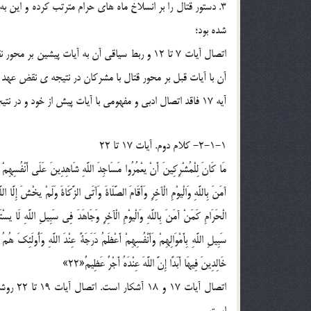
3. دستور قتال را بر انسلاخ ماه هاي حرام مترتب کرده و اين ب
شده بود؛
آن با آيات قبل بر محور قتال با مشرکان در نتيجه ي نقض عهد ب
آيه 17 فاقد اتصال ادبي و مفهومي با آيات پيش از خود و در نتيجه، آغاز سياقي جديد است.
2-1-1- کلام دوم. آيات 17 تا 22
خَالِدِينَ فِيهَا أَبَدًا إِنَّ اللَّهَ عِنْدَهُ أَجْرٌ عَظِيمٌ«22»
اتصال آ