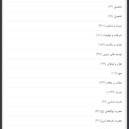
تحصیل
(62)
تحصیل
(65)
تربیت و مشاوره
(481)
تشرفات و توقیعات
(181)
تغذیه و سلامت
(156)
توصیه های تربیتی
(498)
جوان و نوجوان
(148)
حج
(118)
حجاب و عفاف
(333)
حدیث
(1,737)
حدیث شناسی
(97)
حضرت ابوالفضل (ع)
(54)
حضرت خدیجه (س)
(41)