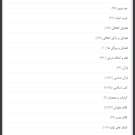
عید نوروز
(45)
غیبت امام
(291)
فضایل اخلاقی
(183)
فضایل و رذایل اخلاقی
(168)
فضایل و ویژگی ها
(10)
فقه و احکام شرعی
(340)
قرآن
(23)
قرآن شناسی
(1,861)
کتب اسلامی
(2,295)
کرامات و معجزات
(9)
کلام جاودان
(2,293)
کلام جدید
(34)
کمک های اولیه
(116)