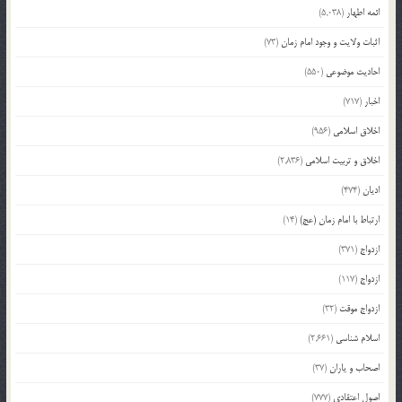
ائمه اطهار
(5,038)
اثبات ولایت و وجود امام زمان
(73)
احادیث موضوعی
(550)
اخبار
(717)
اخلاق اسلامی
(956)
اخلاق و تربیت اسلامی
(2,836)
ادیان
(474)
ارتباط با امام زمان (عج)
(14)
ازدواج
(371)
ازدواج
(117)
ازدواج موقت
(32)
اسلام شناسی
(2,661)
اصحاب و یاران
(37)
اصول اعتقادی
(777)