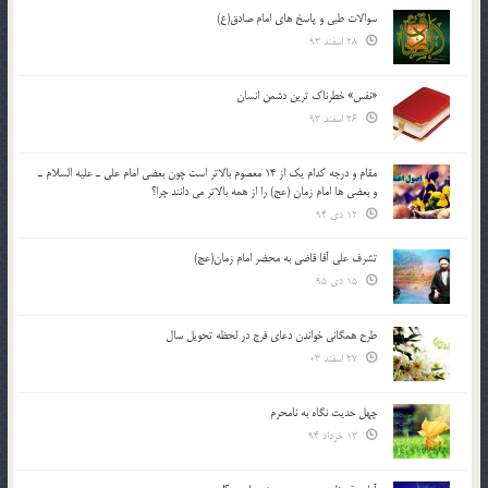
سوالات طبی و پاسخ های امام صادق(ع)
28 اسفند 93
«نفس» خطرناک ترین دشمن انسان
26 اسفند 93
مقام و درجه كدام يك از 14 معصوم بالاتر است چون بعضي امام علي ـ عليه السلام ـ
و بعضي ها امام زمان (عج) را از همه بالاتر مي دانند چرا؟
12 دی 94
تشرف علي آقا قاضي به محضر امام زمان(عج)
15 دی 95
طرح همگانی خواندن دعای فرج در لحظه تحویل سال
27 اسفند 03
چهل حدیث نگاه به نامحرم
13 خرداد 94