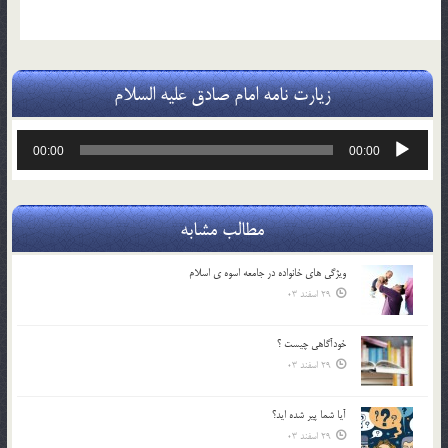
زیارت نامه امام صادق علیه السلام
پخش‌کننده
00:00
00:00
صوت
مطالب مشابه
ويژگي هاي خانواده در جامعه اسوه ي اسلام
29 اسفند 03
خودآگاهى چيست ؟
29 اسفند 03
آیا شما پیر شده اید؟
29 اسفند 03