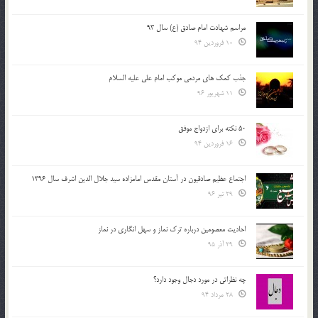
مراسم شهادت امام صادق (ع) سال 93
10 فروردین 94
جذب کمک های مردمی موکب امام علی علیه السلام
11 شهریور 96
50 نکته برای ازدواج موفق
16 فروردین 94
اجتماع عظیم صادقیون در آستان مقدس امامزاده سید جلال الدین اشرف سال 1396
29 تیر 96
احادیث معصومین درباره ترک نماز و سهل انگاری در نماز
29 آذر 95
چه نظراتی در مورد دجال وجود دارد؟
28 مرداد 94