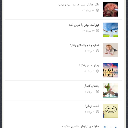
تاثیر عوامل زيستي در مغز زنان و مردان
17 مرداد 03
فوق‌العاده بودن را تمرين كنيد
17 مرداد 03
تخليه چشم يا اصلاح رفتار؟ !
1 مرداد 03
ردپاى ما در زندگى!
1 مرداد 03
پندهاي گهربار
1 مرداد 03
لبخند درمانى!
1 مرداد 03
خانواده ي ناپايدار ، خانه ي عنکبوت