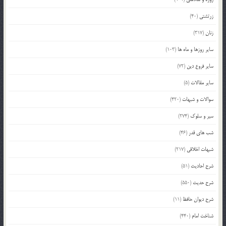
زرتشتی
(40)
زنان
(317)
سایر روزها و ماه ها
(103)
سایر فروع دین
(72)
سایر مقالات
(5)
سوالات و شبهات
(420)
سیر و سلوک
(274)
شب های قدر
(46)
شبهات اخلاقی
(217)
شرح احادیث
(51)
شرح حدیث
(550)
شرح دیوان حافظ
(11)
شناخت امام
(440)