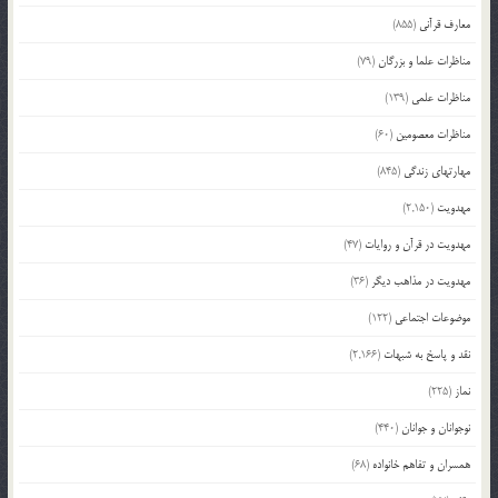
معارف قرآنی
(855)
مناظرات علما و بزرگان
(79)
مناظرات علمی
(139)
مناظرات معصومین
(60)
مهارتهای زندگی
(845)
مهدویت
(2,150)
مهدویت در قرآن و روایات
(47)
مهدویت در مذاهب دیگر
(36)
موضوعات اجتماعی
(122)
نقد و پاسخ به شبهات
(2,166)
نماز
(225)
نوجوانان و جوانان
(440)
همسران و تفاهم خانواده
(68)