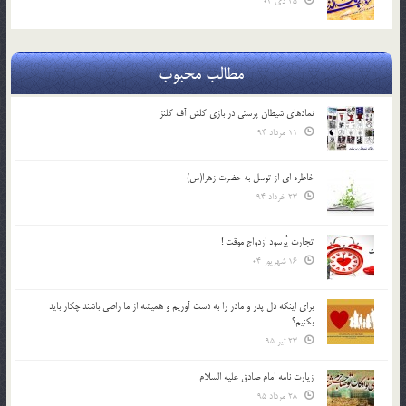
25 دی 04
مطالب محبوب
نمادهای شیطان پرستی در بازی کلش آف کلنز
11 مرداد 94
خاطره ای از توسل به حضرت زهرا(س)
23 خرداد 94
تجارت پُرسود ازدواج موقت !
16 شهریور 04
براي اينكه دل پدر و مادر را به دست آوريم و هميشه از ما راضي باشند چكار بايد
بكنيم؟
23 تیر 95
زیارت نامه امام صادق علیه السلام
28 مرداد 95