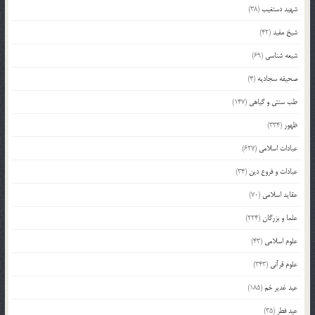
شهید دستغیب
(38)
شیخ مفید
(42)
شیعه شناسی
(69)
صحیفه سجادیه
(4)
طب سنتی و گیاهی
(147)
ظهور
(334)
عبادات اسلامی
(627)
عبادات و فروع دین
(34)
عقاید اسلامی
(70)
علما و بزرگان
(224)
علوم اسلامی
(43)
علوم قرآنی
(343)
عید غدیر خم
(185)
عید فطر
(35)