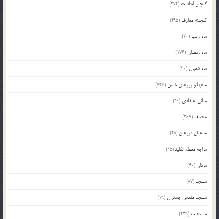
گلچین احادیث
(372)
گنجینه معارف
(495)
ماه رجب
(20)
ماه رمضان
(176)
ماه شعبان
(20)
ماهها و روزهای خاص
(745)
مبانی اعتقادی
(20)
مختلف
(367)
مدعیان دروغین
(25)
مراجع معظم تقلید
(15)
مردان
(40)
مسجد
(87)
مسجد مقدس جمکران
(19)
مسیحیت
(229)