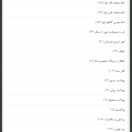
امام محمد باقر (ع)
(165)
امام محمد تقی (ع)
(146)
امام موسی کاظم (ع)
(152)
امر به معروف و نهی از منکر
(63)
امور تربیتی فرزندان
(51)
انتظار
(164)
انتظار از دیدگاه شخصیت ها
(17)
اهل بیت
(104)
بهداشت جسم
(73)
بهداشت روان
(26)
بهداشت محیط
(18)
بودائیسم
(15)
پزشکی و سلامت
(1,980)
پند خوبان
(129)