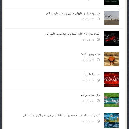
منزل به منزل با کاروان حسین بن علی علیه السلام
25 خرداد 05
پاسخ امام زمان علیه السلام به چند شبهه عاشورایی
25 خرداد 05
من سرزمین کربلا
25 خرداد 05
بیعت با عاشورا
25 خرداد 05
ویژه عید غدیر خم
10 خرداد 05
کامل ترین پیام غدیر ترجمه روان از خطابه جهانی پیامبر اکرم در غدیر خم
10 خرداد 05