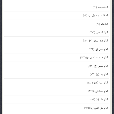
اطلاعیه ها
(26)
اعتقادات و اصول دین
(28)
اعتکاف
(43)
اعیاد اسلامی
(211)
امام جعفر صادق (ع)
(372)
امام حسن (ع)
(233)
امام حسن عسکری (ع)
(172)
امام حسین (ع)
(847)
امام رضا (ع)
(182)
امام زمان (عج)
(583)
امام سجاد (ع)
(227)
امام علی (ع)
(894)
امام علی النقی (ع)
(165)