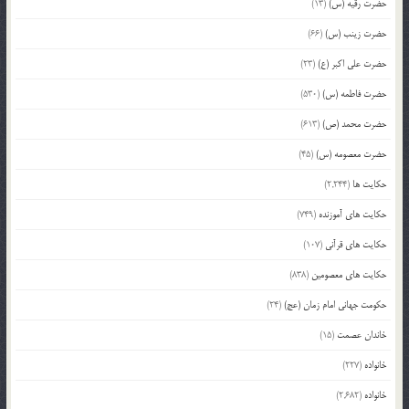
حضرت رقیه (س)
(13)
حضرت زینب (س)
(66)
حضرت علی اکبر (ع)
(23)
حضرت فاطمه (س)
(530)
حضرت محمد (ص)
(613)
حضرت معصومه (س)
(45)
حکایت ها
(2,244)
حکایت های آموزنده
(749)
حکایت های قرآنی
(107)
حکایت های معصومین
(838)
حکومت جهانی امام زمان (عج)
(24)
خاندان عصمت
(15)
خانواده
(227)
خانواده
(2,682)