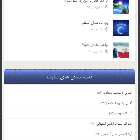
آیا جرقه ظهور در یمن زده شده است ؟!
8 فروردین 94
ویژه ماه شعبان المعظّم
28 دی 04
مواظب نگاهتان باشید!!!
18 اسفند 93
دسته بندی های سایت
آشنایی با صحیفه سجادیه
(56)
آشنایی با نهج البلاغه
(392)
آیت الله بهجت
(54)
آیت الله سید ابوالحسن اصفهانی
(43)
آیت الله سید علی آقا قاضی
(42)