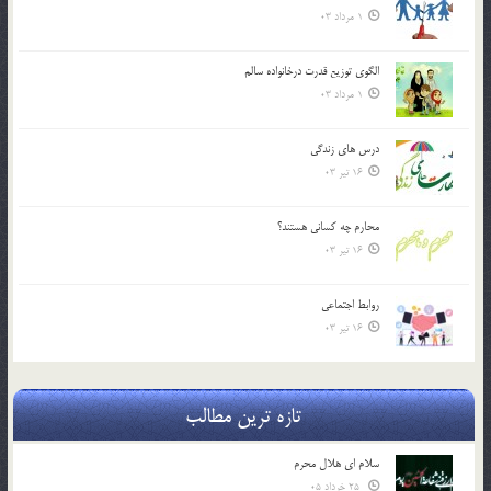
1 مرداد 03
الگوي توزيع قدرت درخانواده سالم
1 مرداد 03
درس هاي زندگي
16 تیر 03
محارم چه کساني هستند؟
16 تیر 03
روابط اجتماعي
16 تیر 03
تازه ترین مطالب
سلام ای هلال محرم
25 خرداد 05