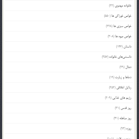
خانواده مهدوی
(22)
خواص خوراکی ها
(550)
خواص سبزی ها
(228)
خواص میوه ها
(308)
داستان
(146)
دانستنی‌های خانواده
(357)
دجال
(29)
دعاها و زیارت
(19)
رذایل اخلاقی
(252)
رژیم های غذایی
(209)
روز قدس
(31)
روز مباهله
(41)
روزه
(93)
روزه و سلامتی
(101)