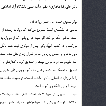
دکتر علی‌رضا مختاری/ عضو هیأت علمی دانشگاه آزاد اسلامی 
تواتر معنوی غیبت امام عصر ارواحنافداه
نعمانی در مقدّمه‌ی الغیبۀ تصریح می‌کند که روایات رسیده از ا
است. نعمانی ادّعا می‌کند اگر شیعه در روایاتی که از دیرباز،
می‌کند، و در کتاب الغیبّۀ یکی پس از دیگری ثبت شده تأمّل 
نمی‌افتاد، و بر اساس روایاتی که در گذران زمان نقل شده است
ائمّه علیهم‌السلام درباره‌ی غیبت را تصدیق کرد و گفتارشان را 
را وا می‌دارد تا ادّعای بطلان مذهب امامت، در صورت حادث نش
الغیبۀ را چنین نامگذاری کرده است:
باب 10- ما روی فی غیبۀ الامام المنتظر الثانی عشر علیه‌السلام و ذکر مولانا امیرالمؤمنین و الائمّه علیهم‌السلام بعده و انذارهم بها.
او تلاش کرده تا روایاتی را از امیرالمؤمنین و دیگر امامان عل