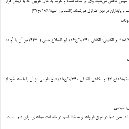
د. سپس مخفی می‌شود. وای بر شک‌کننده و خوشا به حال غریبی که با دینش فرار
یداران در دین متزلزل می‌شوند. (النعمانی: الغیبۀ/186/ح37)
ودند:
نعمانی این حدیث را از کلینی روایت می‌کند(النعمانی: الغیبۀ/188/41؛ و الکلینی: الکافی 1/340/ح16). ابو الصلاح حلبی (-447) نیز آن را آورده
:
نعمانی حدیث را با دو سند از کلینی روایت می‌کند. (النعمانی: الغیبۀ/188/ح 42؛ و الکلینی: الکافی 1/340/ح15) شیخ طوسی نیز آن را با سند خود از
ی، سیاسی
انا شیعه‌ی شما در عراق فراوانند و به خدا قسم در خاندانت همانندی برای شما نیست؛