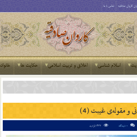
ان کاروان صادقیه
تماس با ما
یث
اسلام شناسی
اخلاق و تربیت اسلامی
حکایت ها
خانواده
نی و مقوله‌ی غیبت (4)
0 دیدگاه
1432بازدید