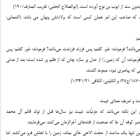
ون سند از ایوب بن نوح آورده است. (ابوالصلاح الحلبی: تقریب المعارف/190)
نند که صاحب این امر همان کسی است که ولادتش پنهان می باشد. (النعمانی:
م:
باشد؟ فرمودند: خیر. گفتم: پس فرزند فرزندت می‌باشد؟ فرمودند: خیر. گفتم: پس
رمودند: آن که زمین را از عدل پر سازد چنان که از ظلم پر شده است؛ بعد از مدتی
زمانی که پیامبری نبود، مبعوث گشت.
جت و تعریف معنای غیبت
گر این نکته می‌باشد که جزئیّات غیبت نیز سال‌ها قبل از تولد قائم آل محمد
 منبر کوفه آن جا که صحبت از فتنه‌های آخرالزمان می‌کنند، می‌فرمایند:
مین تنها یک ساعت از حجّت الاهی خالی بماند، زمین را با اهلش فرو می‌کشد. اما