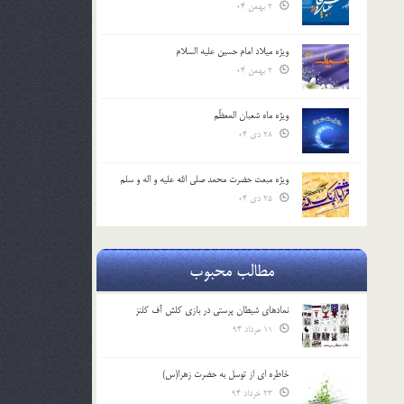
2 بهمن 04
ویژه میلاد امام حسین علیه السلام
2 بهمن 04
ویژه ماه شعبان المعظّم
28 دی 04
ویژه مبعث حضرت محمد صلی الله علیه و اله و سلم
25 دی 04
مطالب محبوب
نمادهای شیطان پرستی در بازی کلش آف کلنز
11 مرداد 94
خاطره ای از توسل به حضرت زهرا(س)
23 خرداد 94