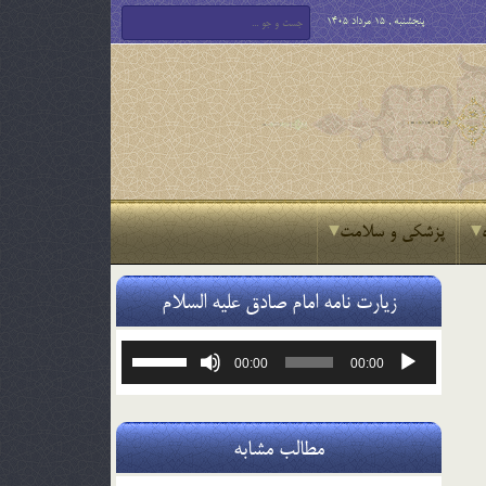
پنجشنبه , 15 مرداد 1405
پزشکی و سلامت
زیارت نامه امام صادق علیه السلام
پخش‌کننده
برای
00:00
00:00
صوت
افزایش
یا
کاهش
صدا
مطالب مشابه
از
کلیدهای