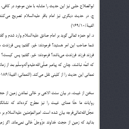
ابوالصلاح حلبی نیز این حدیث را مشابه با متن موجود در کافی، بد
ج. در حدیث دیگری نیز امام باقر علیه‌السلام تصریح می‌ک
الغیبۀ/169/10)
د. ابو حمزه ثمالی گوید بر امام صادق علیه‌السلام وارد شدم و گفت
شما صاحب این امر هستید؟ فرمودند: خیر. گفتم: پس فرزندت می‌
فرزند فرزند فرزندت می‌باشد؟ فرمودند: خیر. گفتم: پس کیست؟ ف
که ائمّه نباشند، چنان که پیامبر صلّی‌الله‌علیه‌وآله‌وسلّم بعد از 
نعمانی این حدیث را از کلینی نقل می‌کند. (النعمانی: الغیبۀ/186-187/ح38؛ و الکلینی: الکافی 1/341/21)
سخن از غیبت، در بیان سنت الاهی بر خالی نماندن زمین از ح
روایات ما حتّا معنای غیبت را نیز مطرح کرده‌اند که نشان
عجّل‌الله‌تعالی‌فرجه بیان شده است. امیرالمؤمنین علیه‌السلام بر
بدانید که زمین از حجت خداوند عزّوجلّ خالی نمی‌ماند. اگر ز