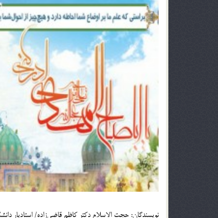
نويسندگان: حجت الاسلام دکتر کاظم قاضی‌زاده/ استادیار دانش