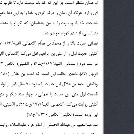
او همان منتظر است، جز این که خداوند دوست دارد تا قلوب شیع
ای زراره، هرگاه آن زمان را درک کردی، خدا را به این دعا بخوا
شناخت. خدایا، پیامبرت را به من بشناسان، که اگر او را نشنا
نشناسانی، از دینم گمراه خواهم شد …
کلینی حدیث اول را از علی بن ابراهیم نقل می‌کند (النعمانی: الغیبۀ/167/ح‌ت6؛ و الکلینی: الکافی 1/337/
وفاتش، احمد بن هلال این حدیث را حدود 50 سال قبل از تولد صاحب الامر عجّل‌الله‌تعالی‌فرجه شنیده است.
نیز آورده است. (الکلینی: الکافی 1/340/ح18)
ب. عبدالعظیم بن عبدالله الحسنی از امام جواد علیه‌السلام روا