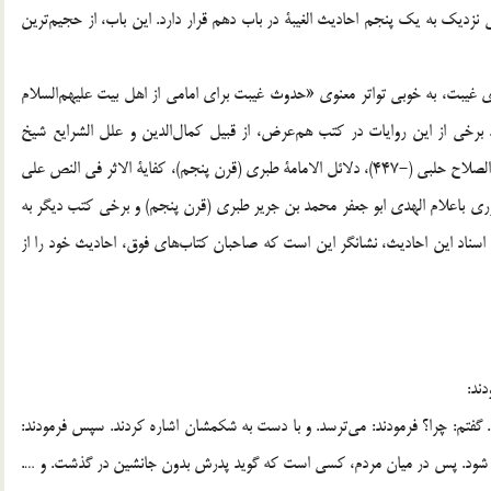
ماره‌گذاری شده‌ی الغیبۀ، 90 روایت، یعنی نزدیک به یک پنجم احادیث الغیبۀ در باب دهم قرار دارد. این باب، از حجیم‌ترین
ی غیبت، به خوبی تواتر معنوی «حدوث غیبت برای امامی از اهل بیت علیهم‌السلام
. برخی از این روایات در کتب هم‌عرض، از قبیل کمال‌الدین و علل الشرایع شیخ
صدوق (-381)، الغیبۀ شیخ طوسی (-460)، تقریب المعارف ابو الصلاح حلبی (-447)، دلائل الامامۀ طبری (قرن پنجم)، کفایۀ الاثر فی النص علی
 الوری باعلام الهدی ابو جعفر محمد بن جریر طبری (قرن پنجم) و برخی کتب دیگر به
در اسناد این احادیث، نشانگر این است که صاحبان کتاب‌های فوق، احادیث خود را از
ند:
ت. گفتم: چرا؟ فرمودند: می‌ترسد. و با دست به شکمشان اشاره کردند. سپس فرمودند:
 شود. پس در میان مردم، کسی است که گوید پدرش بدون جانشین در گذشت. و ….