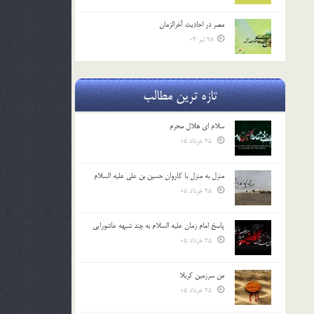
مصر در احادیث آخرالزمان
28 تیر 03
تازه ترین مطالب
سلام ای هلال محرم
25 خرداد 05
منزل به منزل با کاروان حسین بن علی علیه السلام
25 خرداد 05
پاسخ امام زمان علیه السلام به چند شبهه عاشورایی
25 خرداد 05
من سرزمین کربلا
25 خرداد 05