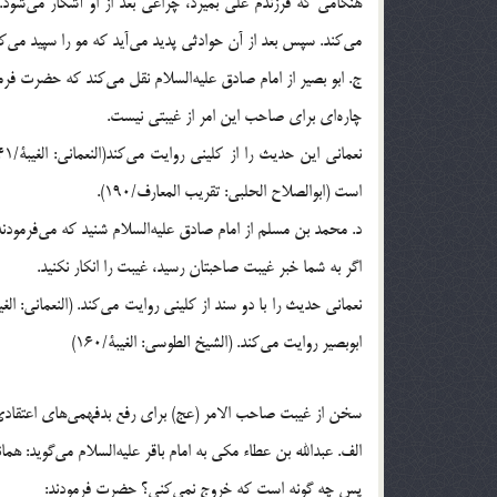
هنگامی که فرزندم علی بمیرد، چراغی بعد از او آشکار می‌شو
می‌کند. سپس بعد از آن حوادثی پدید می‌آید که مو را سپید می‌کند و پا
ج. ابو بصیر از امام صادق علیه‌السلام نقل می‌کند که حضرت فرم
چاره‌ای برای صاحب این امر از غیبتی نیست.
است (ابوالصلاح الحلبی: تقریب المعارف/190).
د. محمد بن مسلم از امام صادق علیه‌السلام شنید که می‌فرمودند
اگر به شما خبر غیبت صاحبتان رسید، غیبت را انکار نکنید.
ابوبصیر روایت می‌کند. (الشیخ الطوسی: الغیبۀ/160)
سخن از غیبت صاحب الامر (عج) برای رفع بدفهمی‌های اعتقاد
الف. عبدالله بن عطاء مکی به امام باقر علیه‌السلام می‌گوید: هم
پس چه گونه است که خروج نمی‌کنی؟ حضرت فرمودند: