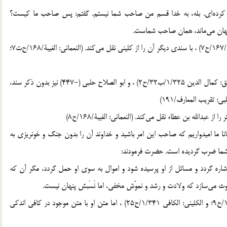
ن کرده‌ای. بله، به خدا قسم من صاحب شما نیستم. گفتم: پس صاحب ما کیست؟
پنهان می‌ماند، همان صاحب شماست.
نعمانی پس از نقل این حدیث از محمد بن همام (النعمانی: الغیبۀ/167/ح7) ، با سندی دیگر آن را از کلینی نقل می‌کند. (النعمانی: الغیبۀ/168/ح‌ت7؛
شیخ صدوق این حدیث را با دو سند مختلف دیگر (الشیخ الصدوق: کمال الدین 1/325/ب32/ح2) ، و ابو الصلاح حلبی (-447) نیز بدون ذکر سند،
 تقریب المعارف/191)
بدالله بن عطاء نقل می‌کند. (النعمانی: الغیبۀ/168/ح8)
نا ما امیدواریم که صاحب این امر باشید و خداوند آن را بدون جنگ و خونریزی به
 شما ضرب گردیده است. حضرت فرمودند:
 اشاره گردد و مسائل از او پرسیده شود و اموال به سوی او حمل گردد، مگر آن که
بعوث می‌سازد که ولادت و رشد و نموّش مخفی، اما نَسَبش پنهان نیست.
نعمانی این حدیث را از کلینی نقل می‌کند (النعمانی: الغیبۀ/168/ح9؛ و الکلینی: الکافی 1/341/ح25) ، اما متن او با متن موجود در کافی اندکی