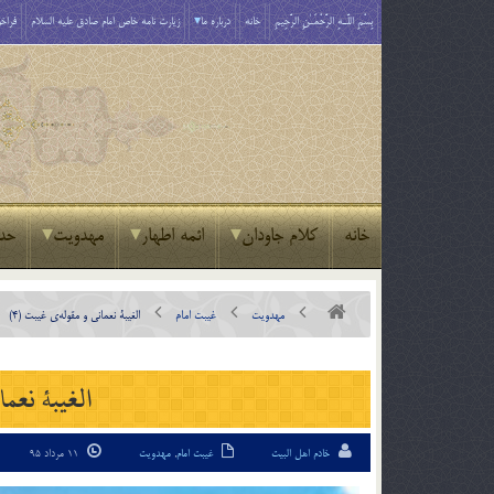
بِسْمِ اللَّـهِ الرَّحْمَـٰنِ الرَّحِيمِ
خانه
درباره ما
زیارت نامه خاص امام صادق علیه السلام
فراخو
خانه
کلام جاودان
ائمه اطهار
مهدویت
حد
مهدویت
غیبت امام
الغیبۀ نعمانی و مقوله‌ی غیبت (4)
الغیبۀ نعما
خادم اهل البیت
غیبت امام
,
مهدویت
11 مرداد 95