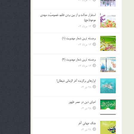
13 مرداد 03
استقرار عدالت و از بين بردن ظلم، خصوصيّت مهدي
موعود(عج)
13 مرداد 03
برجسته ترين شعار مهدويت (1)
13 مرداد 03
برجسته ترين شعار مهدويت (2)
13 مرداد 03
ابزارهاي برگزيده آخر الزماني شيطان!
28 تیر 03
احياي دين در عصر ظهور
28 تیر 03
جنگ جهاني آخر
28 تیر 03