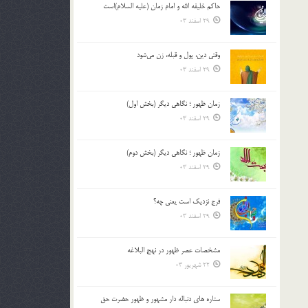
حاکم خليفه الله و امام زمان (علیه السلام)است
بالا
29 اسفند 03
و
پایین
استفاده
وقتی دین، پول و قبله، زن می‌شود
کنید.
29 اسفند 03
زمان ظهور ؛ نگاهی دیگر (بخش اول)
29 اسفند 03
زمان ظهور ؛ نگاهی دیگر (بخش دوم)
29 اسفند 03
فرج نزدیک است یعنی چه؟
29 اسفند 03
مشخصات عصر ظهور در نهج البلاغه
22 شهریور 03
ستاره های دنباله دار مشهور و ظهور حضرت حق