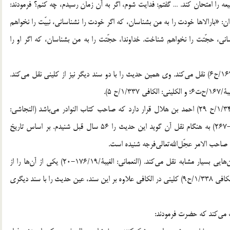
ه را امتحان کند. … گفتم: فدایت شوم، اگر به آن زمان رسیدم، چه کنم؟ فرمودند:
ن: «بارالاها خودت را به من بشناسان، که اگر خودت را نشناسانی، نبیّت را نخواهم
سانی، حجّتت را نخواهم شناخت. خداوندا، حجّتت را به من بشناسان، که اگر او را
نعمانی حدیث بالا را از محمّد بن همّام (النعمانی: الغیبۀ/166-167/ح6) نقل می‌کند. وی همین حدیث را با دو سند دیگر نیز از کلینی نقل می‌کند.
ح 5).
در سند دوم (النعمانی: الغیبۀ/167/ح‌ت6؛ و الکلینی: الکافی 1/342/ح 29) احمد بن هلال قرار دارد که صاحب کتاب النوادر می‌باشد (النجاشی:
الرجال/83). نکته‌ی جالب این است که احمد بن هلال (180-267) به هنگام نقل آن گوید این حدیث را 56 سال قبل شنیدم. بر اساس تاریخ
قسمت اول متن این حدیث را نعمانی با چهار سند دیگر و متن‌هایی بسیار مشابه نقل می‌کند. (النعمانی: الغیبۀ/176/19-20) یکی از آن‌ها را از
کلینی روایت می‌کند. (النعمانی: الغیبۀ/177/ح‌ت21؛ و الکلینی: الکافی 1/338/ح9) کلینی در الکافی علاوه بر این سند، عین حدیث را با سند دیگری
یت می‌کند که حضرت فرمودند: