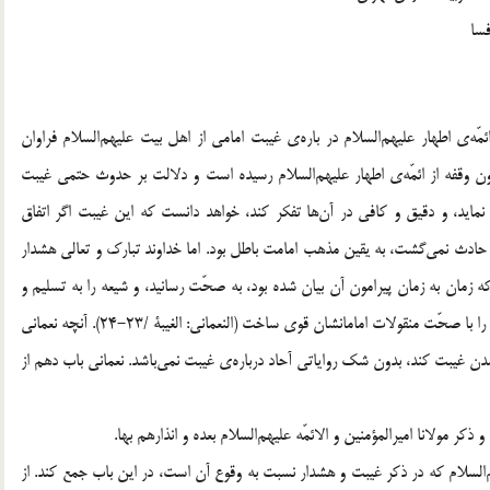
فسا
ئمّه‌ی اطهار علیهم‌السلام در باره‌ی غیبت امامی از اهل بیت علیهم‌السلام فراوان
 بدون وقفه از ائمّه‌ی اطهار علیهم‌السلام رسیده است و دلالت بر حدوث حتمی غیبت
نماید، و دقیق و کافی در آن‌ها تفکر کند، خواهد دانست که این غیبت اگر اتفاق
 حادث نمی‌گشت، به یقین مذهب امامت باطل بود. اما خداوند تبارک و تعالی هشدار
که زمان به زمان پیرامون آن بیان شده بود، به صحّت رسانید، و شیعه را به تسلیم و
تصدیق و تمسک به اعتقاد ایشان ملزم کرد و یقین قلبی شیعیان را با صحّت منقولات امامانشان قوی ساخت (النعمانی: الغیبۀ /23-24). آنچه نعمانی
دن غیبت کند، بدون شک روایاتی آحاد درباره‌ی غیبت نمی‌باشد. نعمانی باب دهم از
یهم‌السلام که در ذکر غیبت و هشدار نسبت به وقوع آن است، در این باب جمع کند. از