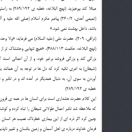
مبتلا کند بپر
(تمیمی آمدی، 360/2) پیامبر مکرم اسلام (صلی
باشد، داخل بهشت نمی شود.»
(نراقی، 209)، حضرت علی (علیه السلام) می فرماید: «ولا وحدة اوحش من العجب»
(نهج البلاغه، حکمت 488/113)، «هیچ ت
(شیطان) به امری تکیه کرد که دل ها در توجه به آن همانند ی
آوردن به سوی آن، به دنبال همدیگر در آمده اند و در تکبر و 
خطبه ی 289/192)
این کلام حضرت هشداری است برای انسان ها در همه ی قرون و اع
که ملاحظه شد تکبر اعمال طولانی شیطان را تباه کرده و کوشش 
چنین کرد اگر ذره ای از این بیماری خطرناک نصیب هر انسان
فرمان خداوند درباره ی اهل آسمان و زمین یکسان و تغییر ناپذیر