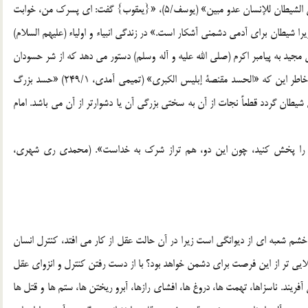
«قال یا بنی لا تقصص رویاک علی إخوتک فیکیدوا لک کیدا إن الشیطان للإنسان عدو مبین» (یوسف/5)، «{یعقوب} گفت: ای پسرک من، خوابت
را شیطان برای آدمی دشمنی آشکار است.» در زندگی انبیاء و اولیاء (علیهم السلام)
ن مجید به پیامبر اکرم (صلی الله علیه و آله وسلم) دستور می دهد که از شر حسودان
به خدا و رب فلق پناه ببر. (مکارم شیرازی، نمونه، 464/27) به خاطر این که «الحسد مقنصة إبلیس الکبری» (تمیمی آمدی، 249/1) «حسد بزرگ
 شیطان گردد قطعاً نجات از آن به سختی بزرگی آن یا دشوارتر از آن می باشد. امام
د را پخش کنید، چون این دو، هم تراز شرک به خداست». (محمدی ری شهری،
 شعبه ای از دیوانگی است زیرا در آن حالت عقل از کار می افتد، کنترل انسان
ایی تر از این فرصت برای دشمن خواهد بود؟ با از دست رفتن کنترل و انزوای عقل
ریند. ناسزاها، تهمت ها، دروغ ها، افشای رازها، آبرو ریختن ها، ستم ها و قتل ها