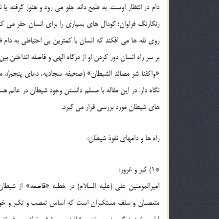
دام در انتظار اوست. به طمع دانه جلو می رود و هنوز گرفته ی
رنگارنگ فراوان؛ گودال های بسیاری را برای انسان حفر می کن
بر سر راه انسان دور کردن او از درگاه الهی و فاصله انداختن بی
«واکفنا شر مصائد الشیطان» (صحیفه سجادیه، دعای پنجم)، مصا
نگاه دار. در این مقاله با مسلم دانستن وجود شیطان در عالم ه
های شیطان مورد بررسی قرار می گیرد.
راه ها و دامهای نفوذ شیطان:
*1) کبر و غرور:
امیرالمومنین علی (علیه السلام) در خطبه «قاصعه» از شیطا
متعصبان و سلف مستکبران است که اساس تعصب و تکبر و خودخو