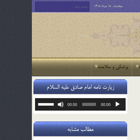
پنجشنبه , 15 مرداد 1405
پزشکی و سلامت
زیارت نامه امام صادق علیه السلام
پخش‌کننده
برای
00:00
00:00
صوت
افزایش
یا
کاهش
صدا
مطالب مشابه
از
کلیدهای