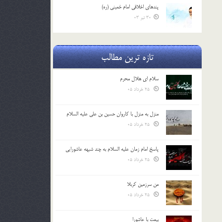
پندهاي اخلاقي امام خميني (ره)
30 تیر 03
تازه ترین مطالب
سلام ای هلال محرم
25 خرداد 05
منزل به منزل با کاروان حسین بن علی علیه السلام
25 خرداد 05
پاسخ امام زمان علیه السلام به چند شبهه عاشورایی
25 خرداد 05
من سرزمین کربلا
25 خرداد 05
بیعت با عاشورا