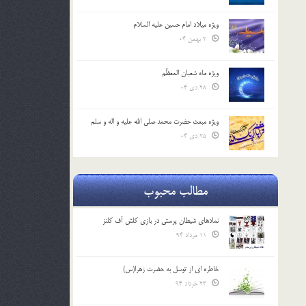
ویژه میلاد امام حسین علیه السلام
2 بهمن 04
ویژه ماه شعبان المعظّم
28 دی 04
ویژه مبعث حضرت محمد صلی الله علیه و اله و سلم
25 دی 04
مطالب محبوب
نمادهای شیطان پرستی در بازی کلش آف کلنز
11 مرداد 94
خاطره ای از توسل به حضرت زهرا(س)
23 خرداد 94