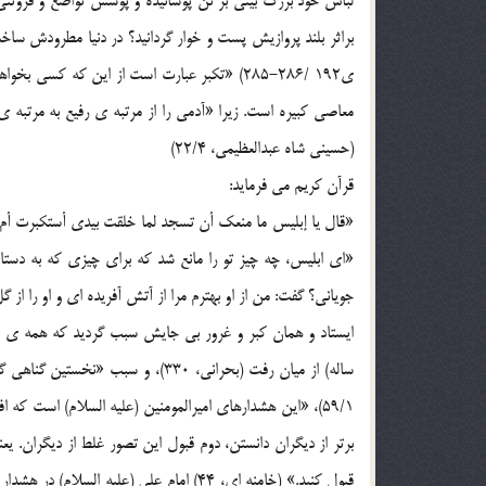
لباس خود بزرگ بینی بر تن پوشانیده و پوشش تواضع و فروتنی 
براثر بلند پروازیش پست و خوار گردانید؟ در دنیا مطرودش ساخ
معاصی کبیره است. زیرا «آدمی را از مرتبه ی رفیع به مرتبه
(حسینی شاه عبدالعظیمی، 22/4)
قرآن کریم می فرماید:
«ای ابلیس، چه چیز تو را مانع شد که برای چیزی که به دس
جویانی؟ گفت: من از او بهترم مرا از آتش آفریده ای و او را از 
ایستاد و همان کبر و غرور بی جایش سبب گردید که همه ی ع
59/1)، «این هشدارهای امیرالمومنین (علیه السلام) است که 
برتر از دیگران دانستن، دوم قبول این تصور غلط از دیگران. یعن
قبول کنید.» (خامنه ای، 44) امام علی (علیه