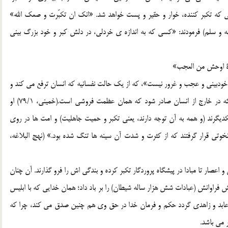
هیزید. (نهج البلاغه، خطبه ی 289/192) به راستی که تکبر کننده، خوار و حقیر و پست خواهد شد. «انک ان تکبّرت و صعک الله»
 الله علیه و آله و سلم) فرمودند: «کسی که به اندازه ی خردلی، در دلش کبر و خود بزرگ بینی
نهایی وحشتناک تر از خودبینی و عجب و غرور نیست»، که از یک حالت نفسانیه که انسان ترفع می کند و
بزرگی کند و بزرگی فروشد برغیر خود، و از آن اعمالی است که در خارج از انسان صادر شود که همان عظمت فروشی است.(خمینی، 79/1) او
کدیگرند (و همه به آن توجه دارند، یعنی تکبر و حمیت جاهلیت) و امت ها در روی
نخوتی قرار گرفتند که از کثرت و شدت آن سینه ها تنگ شده بود.» (نهج البلاغه،
صار تا مبادا در پیشگاه پروردگار تکبر کرده و بندگی اش را فرو گذارند. آن چنان
فراوانش (عبادات شش هزار ساله شیطان) را بر باد داد؛ همان خدایی که با ابلیس
 عابد و زاهدی گردد حکم و فرمان خدا در حق وی هم چنین صدق می کند، چرا که
 می باشد.