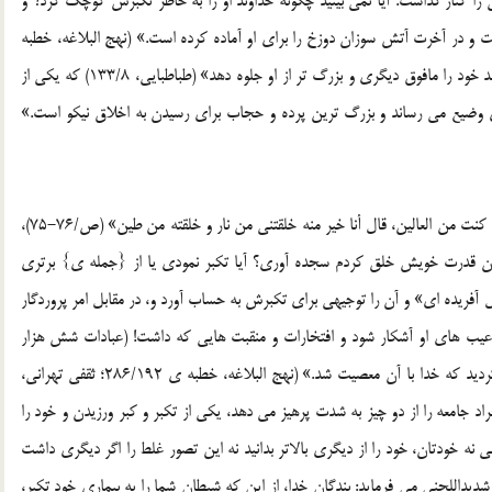
را کنار گذاشت. آیا نمی بینید چگونه خداوند او را به خاطر تکبرش کوچک کرد؟ و
ت و در آخرت آتش سوزان دوزخ را برای او آماده کرده است.» (نهج البلاغه، خطبه
ی192 /286-285) «تکبر عبارت است از این که کسی بخواهد خود را مافوق دیگری و بزرگ تر از او جلوه دهد» (طباطبایی، 133/8) که یکی از
 ی وضیع می رساند و بزرگ ترین پرده و حجاب برای رسیدن به اخلاق نیکو است.»
«قال یا إبلیس ما منعک أن تسجد لما خلقت بیدی أستکبرت أم کنت من العالین، قال أنا خیر منه خلقتنی من نار و خلقته من طین» (ص/76-75)،
تان قدرت خویش خلق کردم سجده آوری؟ آیا تکبر نمودی یا از {جمله ی} برتری
گل آفریده ای» و آن را توجیهی برای تکبرش به حساب آورد و، در مقابل امر پروردگار
یب های او آشکار شود و افتخارات و منقبت هایی که داشت! (عبادات شش هزار
ساله) از میان رفت (بحرانی، 330)، و سبب «نخستین گناهی گردید که خدا با آن معصیت شد.» (نهج البلاغه، خطبه ی 286/192؛ ثقفی تهرانی،
افراد جامعه را از دو چیز به شدت پرهیز می دهد، یکی از تکبر و کبر ورزیدن و خود را
ی نه خودتان، خود را از دیگری بالاتر بدانید نه این تصور غلط را اگر دیگری داشت
 السلام) در هشدار شدیداللحنی می فرماید: بندگان خدا، از این که شیطان شما را به بیماری خود تکبر،