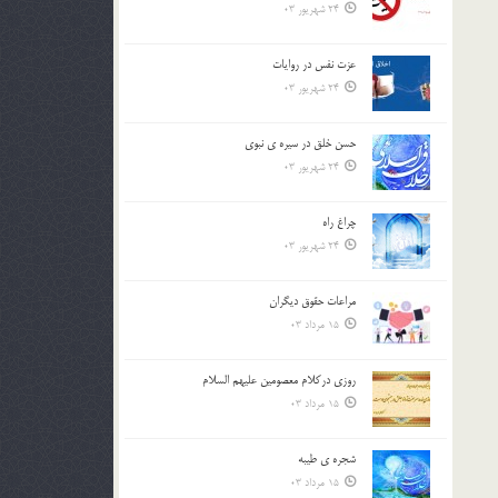
24 شهریور 03
عزت نفس در روايات
24 شهریور 03
حسن خلق در سيره ي نبوي
24 شهریور 03
چراغ راه
24 شهریور 03
مراعات حقوق ديگران
15 مرداد 03
روزي دركلام معصومين عليهم السلام
15 مرداد 03
شجره ي طيبه
15 مرداد 03