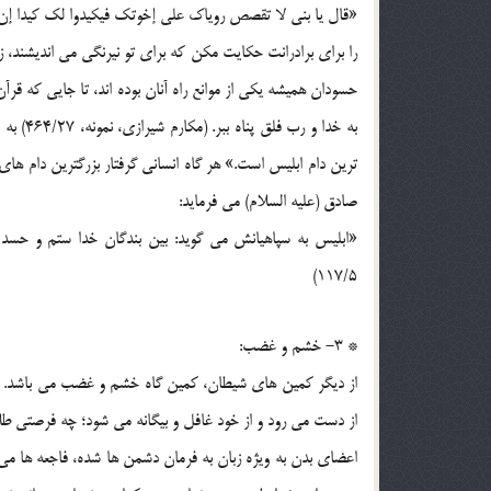
را برای برادرانت حکایت مکن که برای تو نیرنگی می اندیشند، زی
حسودان همیشه یکی از موانع راه آنان بوده اند، تا جایی که قرآ
ترین دام ابلیس است.» هر گاه انسانی گرفتار بزرگترین دام های
صادق (علیه السلام) می فرماید:
«ابلیس به سپاهیانش می گوید: بین بندگان خدا ستم و حس
117/5)
* 3- خشم و غضب:
از دیگر کمین های شیطان، کمین گاه خشم و غضب می باشد. خشم
از دست می رود و از خود غافل و بیگانه می شود؛ چه فرصتی طل
اعضای بدن به ویژه زبان به فرمان دشمن ها شده، فاجعه ها می آف