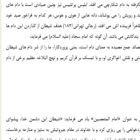
ا نگرفته به دام شکارچی می افتد. ابلیس پرتلبیس نیز چنین صیادی است با دام های
د و رویش را می پوشاند، دانه هایی از هوی و هوس، هر کدام به فراخور صید خود
روی تله ها می افکند که انسان با کمترین بی احتیاطی به دام ظاهراً فریبنده اش می افتد. (رجالی تهرانی/183) هدف شیطان از گذاردن این دام ها
ن بندگانش می باشد. آن گونه که امام سجاد (علیه السلام) می فرماید:
ئد جمع مصیده به معنای دام است، یعنی پروردگارا، ما را از شر دام های شیطان
ستی و نقش اغواگری او، و با تمسک بر قرآن کریم و نهج البلاغه عظیم برخی از دام
ن به عنوان «امام المتعصبین» یاد می فرماید: «شیطان این دشمن خدا، پیشوای
اهی را پی ریزی کرد و با خداوند در مقام جبروتیش به ستیز و منازعه برخاست،