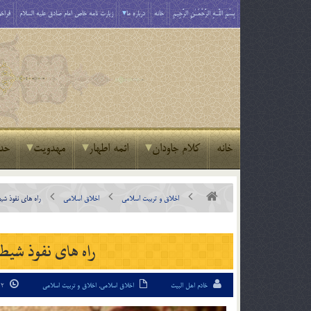
بِسْمِ اللَّـهِ الرَّحْمَـٰنِ الرَّحِيمِ
خانه
درباره ما
زیارت نامه خاص امام صادق علیه السلام
فراخو
خانه
کلام جاودان
ائمه اطهار
مهدویت
حد
اخلاق و تربیت اسلامی
اخلاق اسلامی
راه های نفوذ شیط
راه های نفوذ شیطا
خادم اهل البیت
اخلاق اسلامی
,
اخلاق و تربیت اسلامی
12 مرداد 95