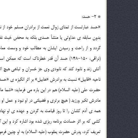
* 2- حسد:
«حسد عبارتست از تمنای زوال نعمت از برادران مسلم خود از
بدون سابقه ی عداوتی یا منشأ حسدی بلکه به محض خبث نفس و
گردد و از راحت و رسیدن ایشان به مطالب خود و وسعت معا
(نراقی، 150-148) حسد آن قدر خطرناک است که
آتش زند و نابود کند که نابودی وی جز خسران و تباهی هیچ 
ناحیه «قابیل» نسبت به برادرش «هابیل» بر اثر انگیزه ی «حسد» بود.
حضرت علی (علیه السلام) هم در این باره می فرماید: «شما مان
مادرش تکبر ورزید ( هیچ برتری و فضیلتی در او نبود و عمل او
کشی که بر اثر حسادت برنامه ریزی شده بود اشاره کرد و این 
تعریف کرد، پدرش حضرت یعقوب (علیه السلام) به او چنین فرمو