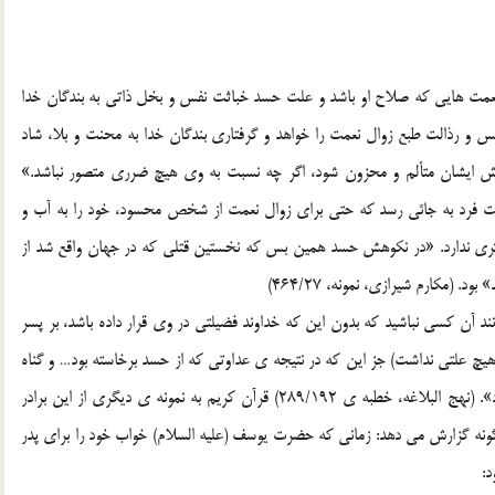
 نعمت هایی که صلاح او باشد و علت حسد خباثت نفس و بخل ذاتی به بندگان خدا
 رذالت طبع زوال نعمت را خواهد و گرفتاری بندگان خدا به محنت و بلا، شاد
ش ایشان متألم و محزون شود، اگر چه نسبت به وی هیچ ضرری متصور نباشد.»
 ممکن است فرد به جائی رسد که حتی برای زوال نعمت از شخص محسود، خود را به آب و
اثری ندارد. «در نکوهش حسد همین بس که نخستین قتلی که در جهان واقع شد از
 (مکارم شیرازی، نمونه، 464/27)
ند آن کسی نباشید که بدون این که خداوند فضیلتی در وی قرار داده باشد، بر پسر
 هیچ علتی نداشت) جز این که در نتیجه ی عداوتی که از حسد برخاسته بود… و گناه
همه ی آدم کشان را تا روز قیامت به گردن و عهده ی او نهاد». (نهج البلاغه، خطبه ی 289/192) قرآن کریم به نمونه ی دیگری از این برادر
گونه گزارش می دهد: زمانی که حضرت یوسف (علیه السلام) خواب خود را برای پدر
د: