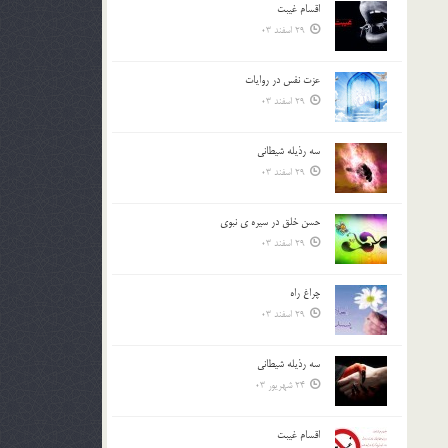
اقسام غيبت
بالا
29 اسفند 03
و
پایین
استفاده
عزت نفس در روايات
کنید.
29 اسفند 03
سه رذیله شیطانی
29 اسفند 03
حسن خلق در سيره ي نبوي
29 اسفند 03
چراغ راه
29 اسفند 03
سه رذیله شیطانی
24 شهریور 03
اقسام غيبت