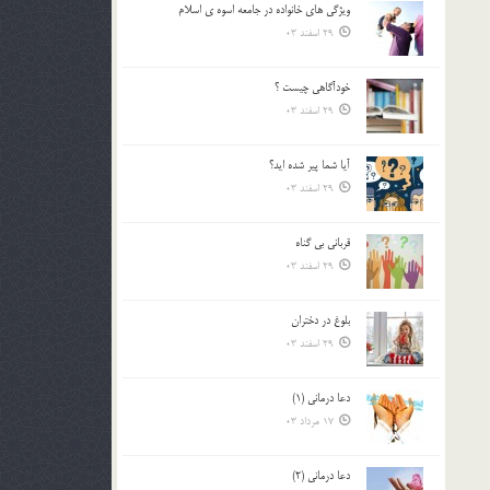
ويژگي هاي خانواده در جامعه اسوه ي اسلام
بالا
29 اسفند 03
و
پایین
استفاده
خودآگاهى چيست ؟
کنید.
29 اسفند 03
آیا شما پیر شده اید؟
29 اسفند 03
قرباني بي گناه
29 اسفند 03
بلوغ در دختران
29 اسفند 03
دعا درمانی (1)
17 مرداد 03
دعا درمانی (2)