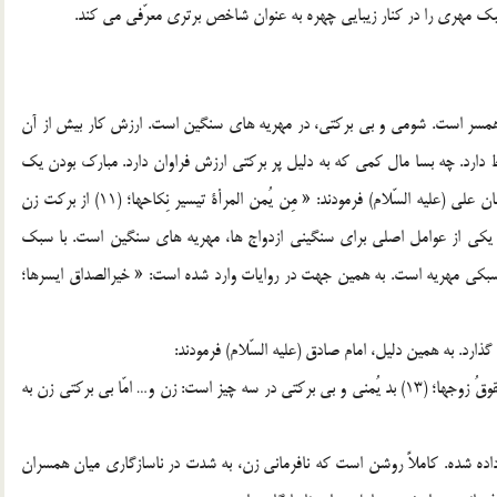
ک مهري را در کنار زيبايي چهره به عنوان شاخص برتري معرّفي مي کند.
مسر است. شومي و بي برکتي، در مهريه هاي سنگين است. ارزش کار بيش از آن
 دارد. چه بسا مال کمي که به دليل پر برکتي ارزش فراوان دارد. مبارک بودن يک
زندگي، به داشتن مهريه سبک است. به همين جهت، امير مؤمنان علي (عليه السّلام) فرمودند: « مِن يُمن المرأة تيسير نِکاحها؛ (11) از برکت زن
 يکي از عوامل اصلي براي سنگيني ازدواج ها، مهريه هاي سنگين است. با سبک
ه سبکي مهريه است. به همين جهت در روايات وارد شده است: « خيرالصداق ايسرها؛
رد. به همين دليل، امام صادق (عليه السّلام) فرمودند:
الشؤم في ثلاثة في المرأة و… فامّا شؤم المرأة فکثرة مهرِها و عقوقُ زوجها؛ (13) بد يُمني و بي برکتي در سه چيز است: زن و… امّا بي برکتي زن به
ر داده شده. کاملاً روشن است که نافرماني زن، به شدت در ناسازگاري ميان همسران