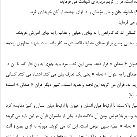
ده است. قرآن کريم درباره ي شهادت مي فرمايد:
 مي فرمايد:
ر معنايي وسيع تر از معناي متعارف اقتصادي به کار رفته است. شهيد مطهري (رحمه
عنوان « صداق » قرار دهد، يعني اين که… مرد بايد چيزي به زن نثار کند تا زن در
ز صداق را به عنوان « نحله » يعني يک تعارف بيان مي کند. اشتباه مي کنند کساني
ريد. نه، قرآن مي گويد: اين نحله و هديه است… تعبير ديگر قرآن « صداق » است؛
8)
ر والاست، با ارتباط ميان انسان و حيوان يا ارتباط ميان انسان و کنيز مقايسه کرد
 و… بر بلاعوض بودن آن دلالت دارد. يکي از مفسران قرآن در اين باره مي گويد:
ي « نحله » عطيه بدون عوض است. اين که مي گويند: مهريّه به ازاي بضع ( آلت
ختصاصي زن است و بضع، ملک زوج نمي شود؛ فقط مرد حق استمتاع دارد و استمتاع