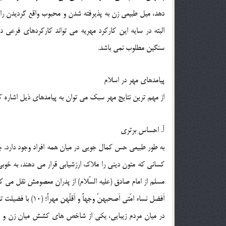
دهد، ميل طبيعي زن به پذيرفته شدن و محبوب واقع گرديدن را 
البته در سايه اين کارکرد مهريه مي تواند کارکردهاي فرعي
سنگين مطلوب نمي باشد.
پيامدهاي مهر در اسلام
از مهم ترين نتايج مهر سبک مي توان به پيامدهاي ذيل اشاره ک
أ. احساس برتري
به طور طبيعي حس کمال جويي در ميان همه افراد وجود دارد.
کساني که متون ديني را ملاک ارزشيابي قرار مي دهند، به خوب
مسلم از امام صادق (عليه السّلام) از پدران معصومش نقل مي کند 
اَفضل نساء امّتي اَصحبهنّ وجهاً و اَقلّهن مهراً؛ (10) با فضيلت ترين زنان امّت من، آن هايي هستند که خوش چهره و سبک مهرند.
در ميان مردم زيبايي، يکي از شاخص هاي کشش ميان زن و ش