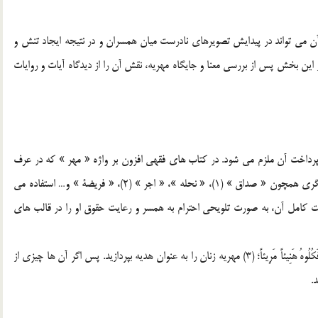
ن مي تواند در پيدايش تصويرهاي نادرست ميان همسران و در نتيجه ايجاد تنش و
اين بخش پس از بررسي معنا و جايگاه مهريه، نقش آن را از ديدگاه آيات و روايات
ه پرداخت آن ملزم مي شود. در کتاب هاي فقهي افزون بر واژه « مهر » که در عرف
متشرعان بيشتر از واژگان ديگر به کار مي رود، از واژه هاي ديگري همچون « صداق » (1)، « نحله »، « اجر » (2)، « فريضة » و… استفاده مي
ت کامل آن، به صورت تلويحي احترام به همسر و رعايت حقوق او را در قالب هاي
وَ آتُوا النِّسَاءَ صَدُقَاتِهِنَّ نِحْلَةً فَإِنْ طِبْنَ لَکُمْ عَنْ شَيْ‌ءٍ مِنْهُ نَفْساً فَکُلُوهُ هَنِيئاً مَرِيئاً؛ (3) مهريه زنان را به عنوان هديه بپردازيد. پس اگر آن ها چيزي از
.