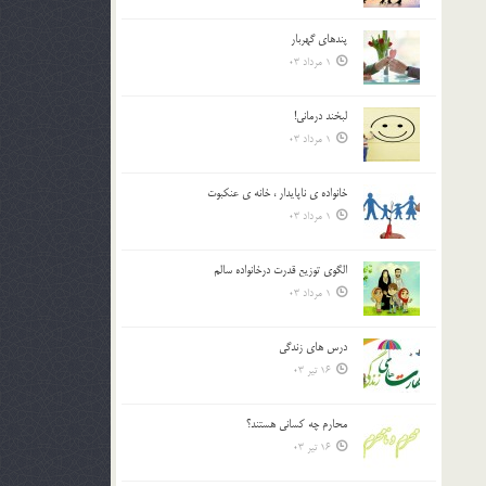
پندهاي گهربار
1 مرداد 03
لبخند درمانى!
1 مرداد 03
خانواده ي ناپايدار ، خانه ي عنکبوت
1 مرداد 03
الگوي توزيع قدرت درخانواده سالم
1 مرداد 03
درس هاي زندگي
16 تیر 03
محارم چه کساني هستند؟
16 تیر 03