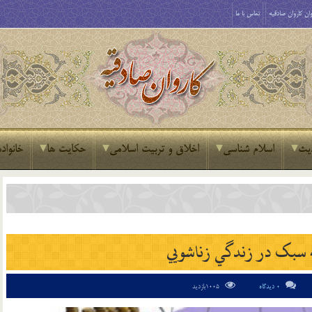
ان کاروان صادقیه
تماس با ما
یث
اسلام شناسی
اخلاق و تربیت اسلامی
حکایت ها
خانواده
ه سبک در زندگي زناشويي
0 دیدگاه
1005بازدید