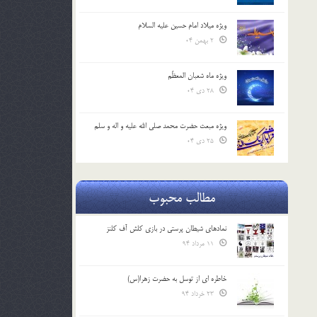
ویژه میلاد امام حسین علیه السلام
2 بهمن 04
ویژه ماه شعبان المعظّم
28 دی 04
ویژه مبعث حضرت محمد صلی الله علیه و اله و سلم
25 دی 04
مطالب محبوب
نمادهای شیطان پرستی در بازی کلش آف کلنز
11 مرداد 94
خاطره ای از توسل به حضرت زهرا(س)
23 خرداد 94