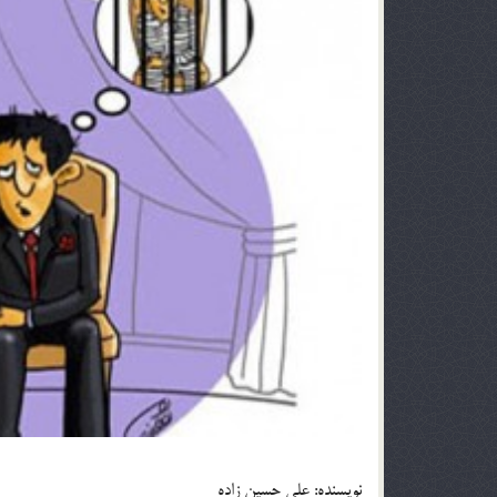
نويسنده: علي حسين زاده