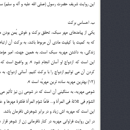
اين روايت شريف حضرت رسول (صلي الله عليه و آله و سلم) سب
ب. احساس برکت
يکي از پيامدهاي مهر سبک، تحقق برکت و خوش يُمن بودن ه
که به کميت يا کيفيت مادي آن مربوط باشد، به برکت آن ارتباط
اين است که ازدواج او آسان انجام شود ». پر واضح است که
کردن آن مي توانيم ازدواج را با برکت کنيم. آساني ازدواج، ب
(12) بهترين مهريه ساده ترين مهريّه است ».
شومي مهريه، به سنگيني آن است که در شومي زن نيز تأثير مي گذا
اين است که مهريه اش زياد و در برابر شوهرش نافرمان باشد.
در اين روايت فراواني مهريه در کنار نافرماني زن از شوهر قرا