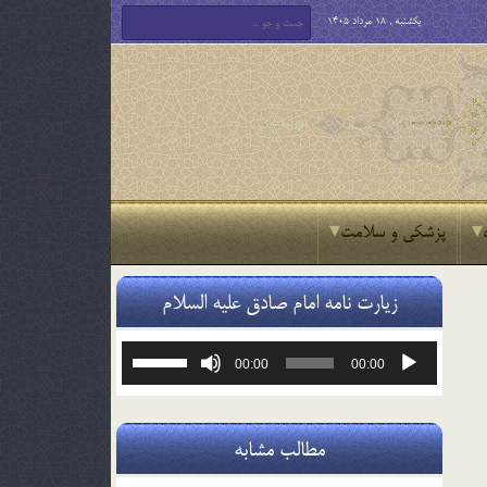
یکشنبه , 18 مرداد 1405
پزشکی و سلامت
زیارت نامه امام صادق علیه السلام
پخش‌کننده
برای
00:00
00:00
صوت
افزایش
یا
کاهش
صدا
مطالب مشابه
از
کلیدهای