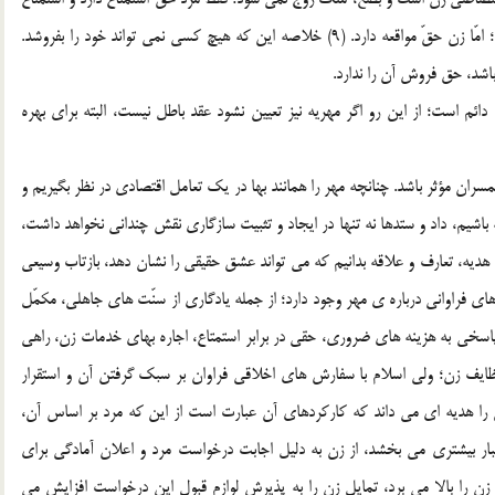
طرفيني است. مرد حق مطالبه جماع دارد و زن بايد تمکين کند؛ امّا زن حقّ مواقعه دارد. (9) خلاصه اين که هيچ کسي نمي تواند خود را بفروشد.
شد، حق فروش آن را ندارد.
ائم است؛ از اين رو اگر مهريه نيز تعيين نشود عقد باطل نيست، البته براي بهره
سران مؤثر باشد. چنانچه مهر را همانند بها در يک تعامل اقتصادي در نظر بگيريم و
اشيم، داد و ستدها نه تنها در ايجاد و تثبيت سازگاري نقش چنداني نخواهد داشت،
ه، هديه، تعارف و علاقه بدانيم که مي تواند عشق حقيقي را نشان دهد، بازتاب وسيعي
اي فراواني درباره ي مهر وجود دارد؛ از جمله يادگاري از سنّت هاي جاهلي، مکمّل
اسخي به هزينه هاي ضروري، حقي در برابر استمتاع، اجاره بهاي خدمات زن، راهي
وظايف زن؛ ولي اسلام با سفارش هاي اخلاقي فراوان بر سبک گرفتن آن و استقرار
 را هديه اي مي داند که کارکردهاي آن عبارت است از اين که مرد بر اساس آن،
اعتبار بيشتري مي بخشد، از زن به دليل اجابت درخواست مرد و اعلان آمادگي براي
ن را بالا مي برد، تمايل زن را به پذيرش لوازم قبول اين درخواست افزايش مي