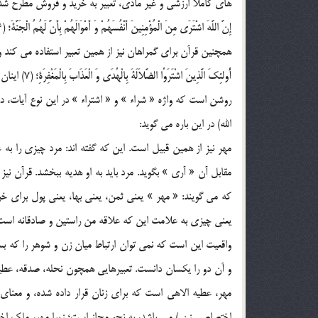
هاي کاملاً ارزشي و غير مادّي، تعبير به خريد و فروش مطرح ش
إِنَّ اللَّهَ اشْتَرَى مِنَ الْمُؤْمِنِينَ أَنْفُسَهُمْ وَ أَمْوَالَهُمْ بِأَنَّ لَهُمُ الْجَنَّةَ؛ (6) خداوند جان و مال مؤمنان را در ازاي بهشت از آنان خريداري کرد.
همچنين قرآن براي گمراهان نيز از همين تعبير استفاده مي کند و
أُولئِکَ الَّذِينَ اشْتَرَوُا الضَّلاَلَةَ بِالْهُدَى وَ الْعَذَابَ بِالْمَغْفِرَةِ؛ (7) اينان کساني اند که گمراهي را به بهاي راهيابي و عذاب را به بهاي آمرزش خريدند.
روشن است که واژه « شراء » و « اشتراء » در اين نوع آيات، د
الله) در اين باره مي گويد:
مهر نيز از همين قبيل است. اين که گفته اند: مرد چيزي را به 
مقابل آن « آري » بگويد. مرد بايد به او هديه ببخشد. قرآن ني
که مي گويند: « مهر » يعني ثمن، يعني بها، يعني پول براي خ
يعني چيزي به علامت اين که علاقه من راستين و صادقانه است. (
واقعيت اين است که نمي توان ارتباط ميان زن و شوهر را که بسيا
و آن دو را يکسان دانست. تعبيرهايي همچون نحله، صدقه، عطيه
مهر، عطيه الاهي است که براي زنان قرار داده شده، و معنا
اختصاصي زن ) مي باشد، به نحو مجاز است؛ زيرا مهر، ملک ا