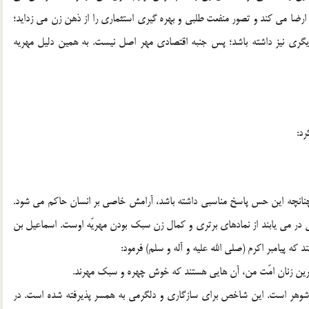
ارضا مي کند و تصور منفعت طلبي و بهره گيري استثماري را از ذهن زن مي زدايد؛
 ديگري نيز داشته باشد؛ پس جنبه اقتصادي مهر اصل نيست. به همين دليل مهريه
رد:
 چنانچه اين حس پاسخ مناسبي داشته باشد، آرامش خاصي بر انسان حاکم مي شود.
ي در مي يابند از نمادهاي برتري و کمال زن سبک بودن مهريّه اوست. اسماعيل بن
که پيامبر اکرم (صلي الله عليه و آله و سلم) فرمود:
وهر است. اين شاخص براي سازگاري و دلگرمي به همسر پذيرفته شده است. در