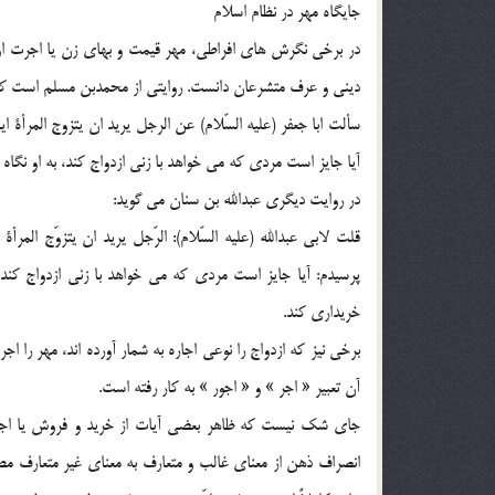
جايگاه مهر در نظام اسلام
در برخي نگرش هاي افراطي، مهر قيمت و بهاي زن يا اجرت او 
ديني و عرف متشرعان دانست. روايتي از محمدبن مسلم است که
آيا جايز است مردي که مي خواهد با زني ازدواج کند، به او نگاه
در روايت ديگري عبدالله بن سنان مي گويد:
پرسيدم: آيا جايز است مردي که مي خواهد با زني ازدواج کند،
خريداري کند.
آن تعبير « اجر » و « اجور » به کار رفته است.
جاي شک نيست که ظاهر بعضي آيات از خريد و فروش يا اجاره
انصراف ذهن از معناي غالب و متعارف به معناي غير متعارف مط