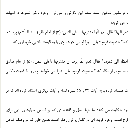
در مقابل تمکين است. منشأ اين نگرش را مي توان وجود برخي تعبيرها در ادبيات
 مي گويد:
سألت ابا جعفر (عليه السّلام) عن الرجل يريد ان يتزوج المرأة اينظر اليها؟ قال: نعم انّما يشتريها باغلي الثمن؛ (4) از امام باقر (عليه السّلام) پرسيدم:
 کند؟ حضرت فرمود: بلي، زيرا او مي خواهد وي را به قيمت بالايي خريداري کند.
قلت لابي عبدالله (عليه السّلام): الرّجل يريد ان يتزوّج المرأة اينظر الي شعرها؟ فقال: نعم انمّا يريد ان يشتريها باغلي الثمن؛ (5) از امام صادق
 به موي او نگاه کند؟ حضرت فرمود: بلي، زيرا مي خواهد وي را با قيمت بالايي
برخي نيز که ازدواج را نوعي اجاره به شمار آورده اند، مهر را اجرت قلمداد کرده و به آيات 24 و 25 سوره نساء و آيات ديگري استناد کرده اند که در
 حکايت مي کند؛ امّا تنها اصل و قاعده اي که بر اساس معيارهاي ادبي براي
رح است، وجود قرينه اي در گفتار يا نوع رفتار است. همان طور که در وصف تعامل