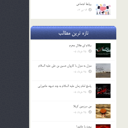
روابط اجتماعي
16 تیر 03
تازه ترین مطالب
سلام ای هلال محرم
25 خرداد 05
منزل به منزل با کاروان حسین بن علی علیه السلام
25 خرداد 05
پاسخ امام زمان علیه السلام به چند شبهه عاشورایی
25 خرداد 05
من سرزمین کربلا
25 خرداد 05
بیعت با عاشورا