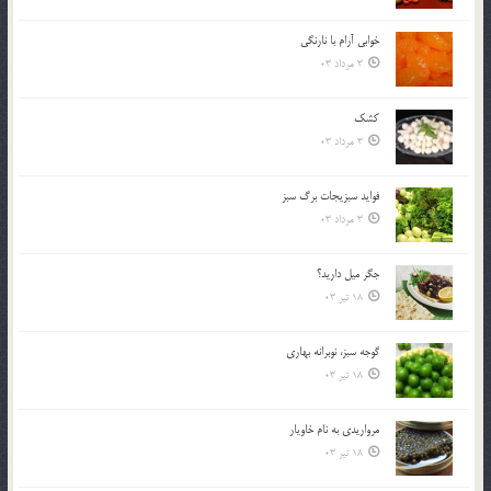
خوابي آرام با نارنگي
3 مرداد 03
کشک
3 مرداد 03
فوايد سبزيجات برگ سبز
3 مرداد 03
جگر ميل داريد؟
18 تیر 03
گوجه سبز، نوبرانه بهاري
18 تیر 03
مرواريدي به نام خاويار
18 تیر 03