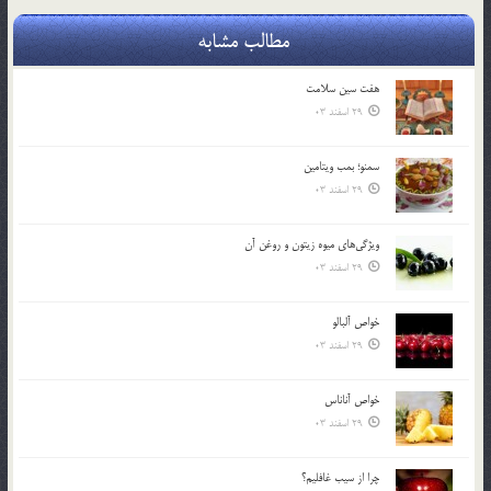
مطالب مشابه
هفت سين سلامت
29 اسفند 03
سمنو؛ بمب ويتامين
29 اسفند 03
ويژگي‌هاي ميوه زيتون و روغن آن
29 اسفند 03
خواص آلبالو
29 اسفند 03
خواص آناناس
29 اسفند 03
چرا از سيب غافليم؟