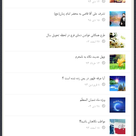
12 دی 94
تشرف علي آقا قاضي به محضر امام زمان(عج)
15 دی 95
طرح همگانی خواندن دعای فرج در لحظه تحویل سال
27 اسفند 03
چهل حدیث نگاه به نامحرم
13 خرداد 94
آیا جرقه ظهور در یمن زده شده است ؟!
8 فروردین 94
ویژه ماه شعبان المعظّم
28 دی 04
مواظب نگاهتان باشید!!!
18 اسفند 93