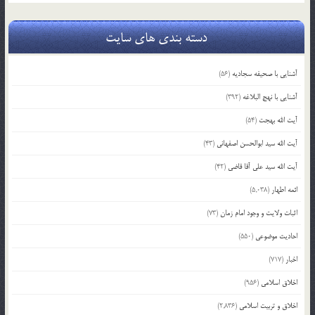
دسته بندی های سایت
آشنایی با صحیفه سجادیه
(56)
آشنایی با نهج البلاغه
(392)
آیت الله بهجت
(54)
آیت الله سید ابوالحسن اصفهانی
(43)
آیت الله سید علی آقا قاضی
(42)
ائمه اطهار
(5,038)
اثبات ولایت و وجود امام زمان
(73)
احادیث موضوعی
(550)
اخبار
(717)
اخلاق اسلامی
(956)
اخلاق و تربیت اسلامی
(2,836)