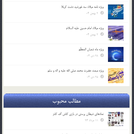
ویژه نامه میلاد سه خورشید دشت کربلا
2 بهمن 04
ویژه میلاد امام حسین علیه السلام
2 بهمن 04
ویژه ماه شعبان المعظّم
28 دی 04
ویژه مبعث حضرت محمد صلی الله علیه و اله و سلم
25 دی 04
مطالب محبوب
نمادهای شیطان پرستی در بازی کلش آف کلنز
11 مرداد 94