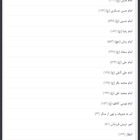
امام حسن (ع)
(233)
امام حسن عسکری (ع)
(172)
امام حسین (ع)
(847)
امام رضا (ع)
(182)
امام زمان (عج)
(583)
امام سجاد (ع)
(227)
امام علی (ع)
(894)
امام علی النقی (ع)
(165)
امام محمد باقر (ع)
(165)
امام محمد تقی (ع)
(146)
امام موسی کاظم (ع)
(152)
امر به معروف و نهی از منکر
(63)
امور تربیتی فرزندان
(51)
انتظار
(164)