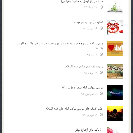
خاطره ای از توسل به حضرت زهرا(س)
23 خرداد 94
تجارت پُرسود ازدواج موقت !
16 شهریور 04
براي اينكه دل پدر و مادر را به دست آوريم و هميشه از ما راضي باشند چكار بايد
بكنيم؟
23 تیر 95
زیارت نامه امام صادق علیه السلام
28 مرداد 95
مراسم شهادت امام صادق (ع) سال 93
10 فروردین 94
جذب کمک های مردمی موکب امام علی علیه السلام
11 شهریور 96
50 نکته برای ازدواج موفق