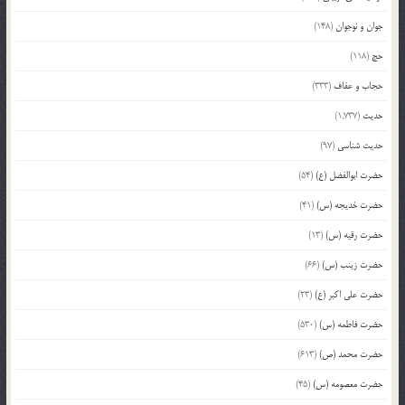
جوان و نوجوان
(148)
حج
(118)
حجاب و عفاف
(333)
حدیث
(1,737)
حدیث شناسی
(97)
حضرت ابوالفضل (ع)
(54)
حضرت خدیجه (س)
(41)
حضرت رقیه (س)
(13)
حضرت زینب (س)
(66)
حضرت علی اکبر (ع)
(23)
حضرت فاطمه (س)
(530)
حضرت محمد (ص)
(613)
حضرت معصومه (س)
(45)