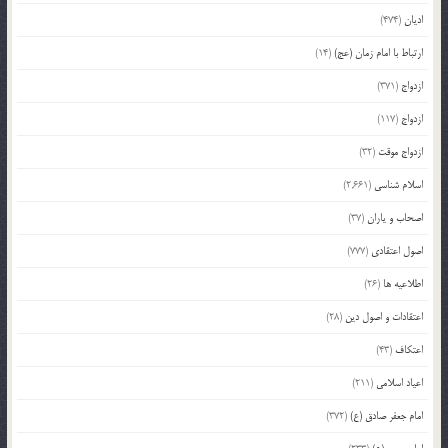
ادیان
(474)
ارتباط با امام زمان (عج)
(14)
ازدواج
(371)
ازدواج
(117)
ازدواج موقت
(32)
اسلام شناسی
(2,661)
اصحاب و یاران
(37)
اصول اعتقادی
(777)
اطلاعیه ها
(26)
اعتقادات و اصول دین
(28)
اعتکاف
(43)
اعیاد اسلامی
(211)
امام جعفر صادق (ع)
(372)