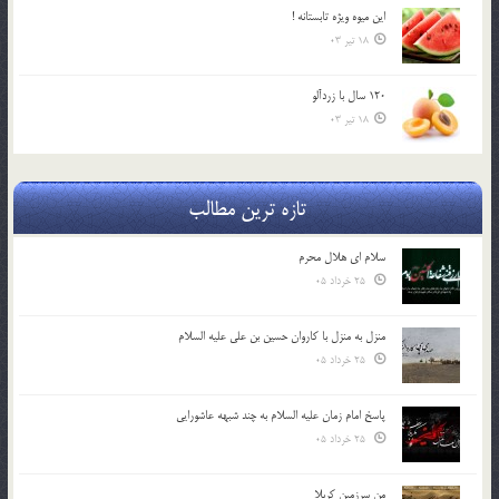
اين ميوه ويژه تابستانه !
18 تیر 03
120 سال با زردآلو
18 تیر 03
تازه ترین مطالب
سلام ای هلال محرم
25 خرداد 05
منزل به منزل با کاروان حسین بن علی علیه السلام
25 خرداد 05
پاسخ امام زمان علیه السلام به چند شبهه عاشورایی
25 خرداد 05
من سرزمین کربلا