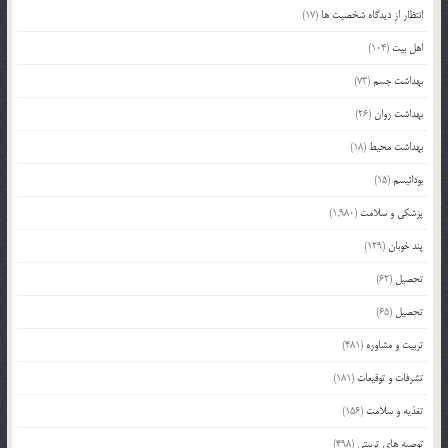
انتظار از دیدگاه شخصیت ها
(17)
اهل بیت
(104)
بهداشت جسم
(73)
بهداشت روان
(26)
بهداشت محیط
(18)
بودائیسم
(15)
پزشکی و سلامت
(1,980)
پند خوبان
(129)
تحصیل
(62)
تحصیل
(65)
تربیت و مشاوره
(481)
تشرفات و توقیعات
(181)
تغذیه و سلامت
(156)
توصیه های تربیتی
(498)