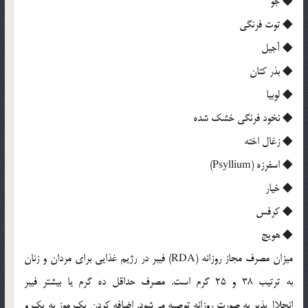
◆ جو
◆ توت فرنگی
◆ آجیل
◆ بذر کتان
◆ لوبیا
◆ نخود فرنگی خشک شده
◆ زغال اخته
◆ اسفرزه (Psyllium)
◆ خیار
◆ کرفس
◆ هویج
میزان مصرف مجاز روزانه (RDA) فیبر در رژیم غذایی برای مردان و زنان
به ترتیب 38 و 25 گرم است. مصرف حداقل ده گرم یا بیشتر فیبر
انحلال‌پذیر به صورت روزانه توصیه می‌شود. اضافه کردن یک موز به یک و