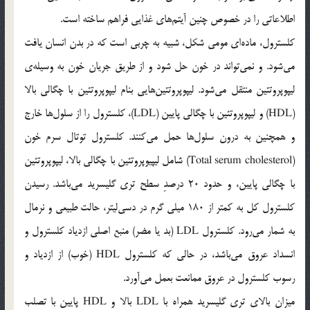
اطلاعاتی را در خصوص چنین آیتم‌های غذایی فراهم ساخته است.
کلسترول، ماده‌ای مومی شکل، شبیه به چربی است که در بدن انسان یافت
می‌شود. و نمی‌تواند در خون حل شود و از طریق جریان خون به وسیله‌ی
لیپوپروتئین منتقل می‌شود. لیپوپروتئین‌هایی بنام لیپوپروتئین با چگالی بالا
(HDL) و لیپوپروتئین با چگالی پایین (LDL)، کلسترول را از سلول‌ها خارج
و همچنین به درون سلول‌ها حمل می‌کنند. کلسترول توتال سرم خون
(Total serum cholesterol) شامل لیپیوپروتئین با چگالی بالا، لیپوپروتئین
با چگالی پایین، و حدود 20 درصدِ سطح تری گلیسرید می‌باشد. رسیدن
کلسترول کل به کمتر از 180 میلی گرم در دسی‌لیتر، حالت طبیعی و نرمال
به شمار می‌رود. کلسترول LDL (بد یا مضر) منبع اصلی ازدیاد کلسترول و
انسداد عروق می‌باشد، در حالی که کلسترول HDL (خوب) از ازدیاد و
رسوب کلسترول در عروق ممانعت بعمل می‌آورد.
میزان بالای تری گلیسرید همراه با LDL بالا و HDL پایین با تصلب