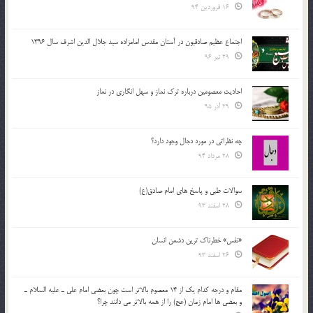
16 فروردین 94
اجتماع عظیم صادقیون در آستان مقدس امامزاده سید جلال الدین اشرف سال 1396
29 تیر 96
احادیث معصومین درباره ترک نماز و سهل انگاری در نماز
29 آذر 95
چه نظراتی در مورد دجال وجود دارد؟
28 مرداد 94
سوالات طبی و پاسخ های امام صادق(ع)
28 اسفند 93
«نفس» خطرناک ترین دشمن انسان
26 اسفند 93
مقام و درجه كدام يك از 14 معصوم بالاتر است چون بعضي امام علي ـ عليه السلام ـ
و بعضي ها امام زمان (عج) را از همه بالاتر مي دانند چرا؟