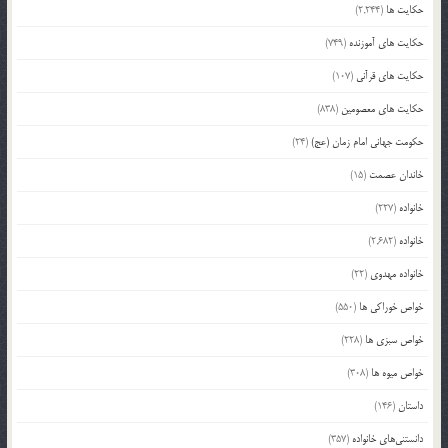
حکایت ها
(2,244)
حکایت های آموزنده
(749)
حکایت های قرآنی
(107)
حکایت های معصومین
(838)
حکومت جهانی امام زمان (عج)
(24)
خاندان عصمت
(15)
خانواده
(227)
خانواده
(2,682)
خانواده مهدوی
(22)
خواص خوراکی ها
(550)
خواص سبزی ها
(228)
خواص میوه ها
(308)
داستان
(146)
دانستنی‌های خانواده
(357)