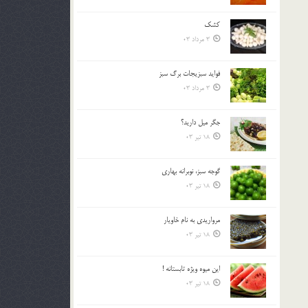
کشک
3 مرداد 03
فوايد سبزيجات برگ سبز
3 مرداد 03
جگر ميل داريد؟
18 تیر 03
گوجه سبز، نوبرانه بهاري
18 تیر 03
مرواريدي به نام خاويار
18 تیر 03
اين ميوه ويژه تابستانه !
18 تیر 03