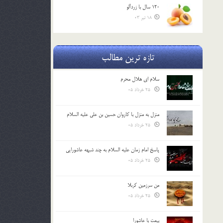
120 سال با زردآلو
18 تیر 03
تازه ترین مطالب
سلام ای هلال محرم
25 خرداد 05
منزل به منزل با کاروان حسین بن علی علیه السلام
25 خرداد 05
پاسخ امام زمان علیه السلام به چند شبهه عاشورایی
25 خرداد 05
من سرزمین کربلا
25 خرداد 05
بیعت با عاشورا