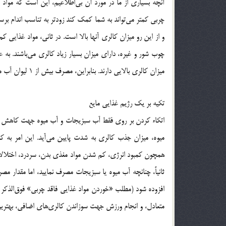
آنچه بسیاری از ما در مورد آن بی‌اطلاعیم، این است که موا
چربی کمتر می‌تواند به شما کمک کند زودتر به تناسب اندام برسی
و از این رو میزان کالری آنها بالا است. در ثانی، مواد غذایی
چوب شور و غیره، دارای میزان بسیار زیاد کالری می‌باشند. به عن
میزان کالری بالایی دارند. بنابراین، مصرف بیش از 1 لیوان آب میوه به دلیل میزان جذب بالای کالری به کاهش وزن کمکی نخواهد کرد.
تکیه بر یک رژیم غذایی مایع
اتکاء کردن بر روی فقط آب سبزیجات و آب میوه جهت کاهش وزن،
میوه، میزان جذب کالری به شدت پایین می‌آید. این امر به
همچون کمبود انرژی، کم شدن مواد مغذی بدن، سردرد، اختلالات 
ثانیاً، چنانچه آب میوه یا سبزیجات مصرف نمایید، اما مقدار مصر
افزوده شود (مطلب «خوردن مواد غذایی فاقد چربی» فوق‌الذکر ر
متعادل، و انجام ورزش جهت سوزاندن کالری‌های اضافی، بهترین