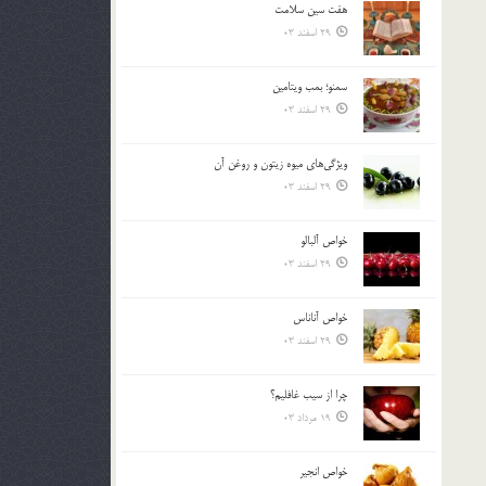
هفت سين سلامت
بالا
29 اسفند 03
و
پایین
استفاده
سمنو؛ بمب ويتامين
کنید.
29 اسفند 03
ويژگي‌هاي ميوه زيتون و روغن آن
29 اسفند 03
خواص آلبالو
29 اسفند 03
خواص آناناس
29 اسفند 03
چرا از سيب غافليم؟
19 مرداد 03
خواص انجير