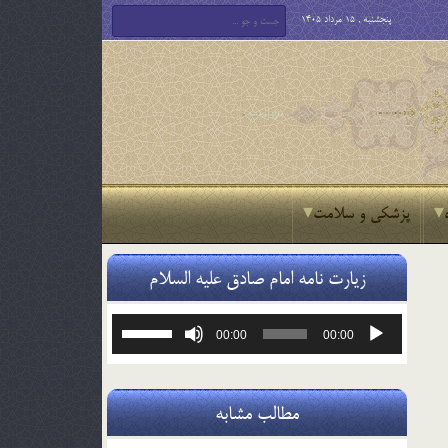
پنجشنبه , 15 مرداد 1405
پزشکی و سلامت
زیارت نامه امام صادق علیه السلام
پخش‌کننده
برای
00:00
00:00
صوت
افزایش
یا
کاهش
صدا
مطالب مشابه
از
کلیدهای