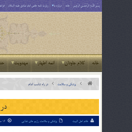
بِسْمِ اللَّـهِ الرَّحْمَـٰنِ الرَّحِيمِ
خانه
درباره ما
زیارت نامه خاص امام صادق علیه السلام
فراخو
خانه
کلام جاودان
ائمه اطهار
مهدویت
حد
پزشکی و سلامت
در راه تناسب اندام
در 
خادم اهل البیت
پزشکی و سلامت
,
رژیم های غذایی
16 مرداد 95