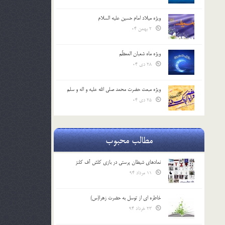
ویژه میلاد امام حسین علیه السلام
2 بهمن 04
ویژه ماه شعبان المعظّم
28 دی 04
ویژه مبعث حضرت محمد صلی الله علیه و اله و سلم
25 دی 04
مطالب محبوب
نمادهای شیطان پرستی در بازی کلش آف کلنز
11 مرداد 94
خاطره ای از توسل به حضرت زهرا(س)
23 خرداد 94