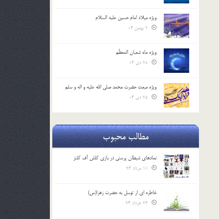
ویژه میلاد امام حسین علیه السلام
2 بهمن 04
ویژه ماه شعبان المعظّم
28 دی 04
ویژه مبعث حضرت محمد صلی الله علیه و اله و سلم
25 دی 04
مطالب محبوب
نمادهای شیطان پرستی در بازی کلش آف کلنز
11 مرداد 94
خاطره ای از توسل به حضرت زهرا(س)
23 خرداد 94