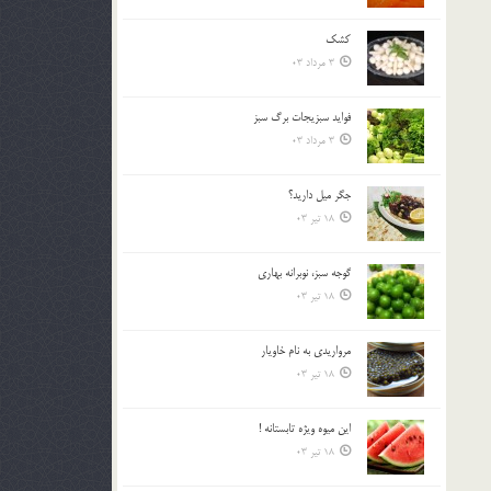
کشک
3 مرداد 03
فوايد سبزيجات برگ سبز
3 مرداد 03
جگر ميل داريد؟
18 تیر 03
گوجه سبز، نوبرانه بهاري
18 تیر 03
مرواريدي به نام خاويار
18 تیر 03
اين ميوه ويژه تابستانه !
18 تیر 03