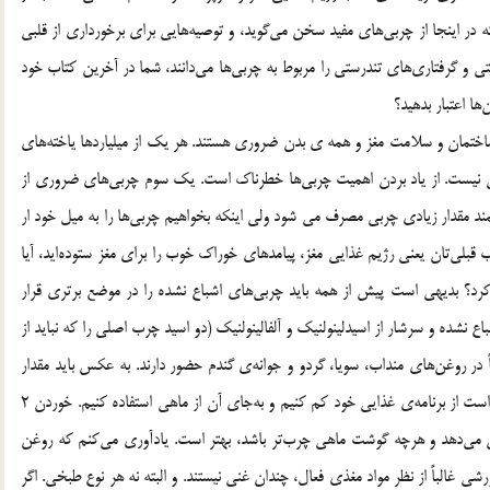
 اینجا از چربی‌های مفید سخن می‌گوید، و توصیه‌هایی برای برخورداری از قلبی
احتی و گرفتاری‌های تندرستی را مربوط به چربی‌ها می‌دانند، شما در آخرین کتاب خود
ها اعتبار بدهید؟
ای ساختمان و سلامت مغز و همه ی بدن ضروری هستند. هر یک از میلیاردها یاخته‌های
 نیست. از یاد بردن اهمیت چربی‌ها خطرناک است. یک سوم چربی‌های ضروری از
مند مقدار زیادی چربی مصرف می شود ولی اینکه بخواهیم چربی‌ها را به میل خود ار
 قبلی‌تان یعنی رژیم غذایی مغز، پیامدهای خوراک خوب را برای مغز ستوده‌اید، آیا
؟ بدیهی است پیش از همه باید چربی‌های اشباع نشده را در موضع برتری قرار
اع نشده و سرشار از اسید‌لینولنیک و آلفالینولنیک (دو اسید چرب اصلی را که نباید از
 در روغن‌های منداب، سویا، گردو و جوانه‌ی گندم حضور دارند. به عکس باید مقدار
مصرف گوشت قرمز را که سرشار از اسیدهای چرب اشباع شده است از برنامه‌ی غذایی خود کم کنیم و به‌جای آن از ماهی استفاده کنیم. خوردن 2
ش می‌دهد و هرچه گوشت ماهی چرب‌تر باشد، بهتر است. یادآوری می‌کنم که روغن
غالباً از نظر مواد مغذی فعال، چندان غنی نیستند. و البته نه هر نوع طبخی. اگر