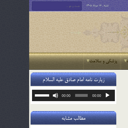
شنبه , 17 مرداد 1405
پزشکی و سلامت
زیارت نامه امام صادق علیه السلام
پخش‌کننده
برای
00:00
00:00
صوت
افزایش
یا
کاهش
صدا
مطالب مشابه
از
کلیدهای