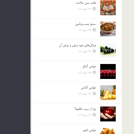
هفت سين سلامت
بالا
29 اسفند 03
و
پایین
استفاده
سمنو؛ بمب ويتامين
کنید.
29 اسفند 03
ويژگي‌هاي ميوه زيتون و روغن آن
29 اسفند 03
خواص آلبالو
29 اسفند 03
خواص آناناس
29 اسفند 03
چرا از سيب غافليم؟
19 مرداد 03
خواص انجير