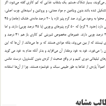
 می‌گویند، بسیار شکاک هستم. یک بشقاب غذایی که کم کالری گفته می‌شود، اگر
تشکیل شده باشد بدون ویتامین م مواد معدنی، و پروتئین و اسیدهای چرب اصلی،
غذایی بسیار نامطلوب است. این غذا، کالری‌های بد کیفیت و بی محتوا به وجود می‌آورد. صد گرم پنیر تازه یا 20 درصد ماده‌ی خشک (جامد) و 45
درصد چربی (یک تکه که زود خورده می‌شود) همان اندازه چربی دارد (حدود 9 گرم) که 50 گرم پنیرهای پرچربی (با 45 درصد چربی) دارند. و اما
سوسیس‌هایی که سبک و کم کالری گفته می‌شوند، باز‌هم 30 درصد چربی دارند. خمیرهای مخصوص شیرینی کم کالری باز هم 41 درصد و
هم است، موادی نیستند که از بین می‌روند، بلکه موادی هستند که بر جا می‌مانند. از آن‌جا که این
 را می‌خورد، خود به خود برمقدار آن می‌افزاید و بدتر آنکه مدام به خود می گوید
گهی‌های تبلیغاتی دوری کنیم و در واقع صحبت از کره‌ی بدون کلسترول، درست عکس
 اصولاً پاره‌ی از غذاها به طور طبیعی سبک و خوشمزه هستند، چرا از آن‌ها استفاده
الب مشابه