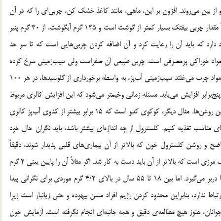
از بین می‌روند. افزون بر این، ماهی، مانند کاغذ خشک کن، چربی‌ای را که در آن
سرخ می‌شود، جذب می‌کند. اصولاً تعادل را باید حفظ کرد، مثلاً مقدار چربی بیفتک بسیار کمتر از گوشت است و 125 گرم آبگوشت، از 30 گرم پنیر
دارد که باید آن را رعایت کرد و آن اضافه کردن چربی‌هایی است که تا سر حد
 که مواد خوراکی پرمصرفی است. چربی طبیعی آن صفراست ولی سیب‌زمینی سرخ کرده
10 درصد و به صورت چیپس 40 درصد چربی دارد. در واقع در مواد چرب می‌غلتد سیب‌زمینی آب‌پز، به واسطه برخورداری از گلوسیدها، در هر 100
ه پنج‌برابر افزایش می‌یابد. مسئله زمانی وخیمتر می‌شود که این افزایش کالری مربوط
به چربی‌هایی باشد که غالباً کاملاً اشباع شده هستند یعنی بدترین روغن‌ها. مثال دیگر، کوکوی کدو است که 15 برابر بیشتر از کدوی آب‌پز کالری
های مناسب تغذیه کنیم. کلسترول از چه اندازه‌ای بیشتر باشد، باید نگران حال خود
ضح و روشن کلسترول خون که بالاتر از آن بیماری‌های قلبی پدیدار شوند، دقیقاً
مشخص نشده است. بنابراین یکی از مسائل بسیار مشکل، تعریف مرزی است که بالاتر از آن باید دست به کار شد. اگر مثلاً آن را پایین‌ یعنی 2 گرم
در لیتر حساب کنیم، مثلاً در کشور فرانسه 80 درصد جمعیت را دربر می‌گیرد. اما بین 18 تا 55 سال در بالای 4/2 گرم موردی برای نگرانی پیدا
ول خون ارتباط ندارد، بنابراین محدود کردن رژیم افراد مسن بیهوده و حتی زیانبار است زیرا
وجوانان، هنوز هیچ مطالعه‌ی دقیق و همه جانبه‌ای انجام نگرفته است. آزمایش خون