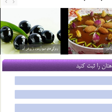
چرا از سيب غافليم؟
هفت
19 مرداد 03
هتان را ثبت کنید