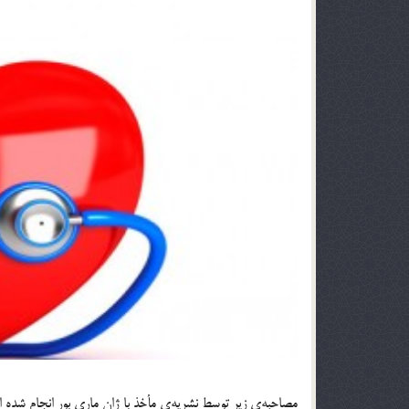
مصاحبه‌ی زیر توسط نشریه‌ی مأخذ با ژان ماری بور انجام شد