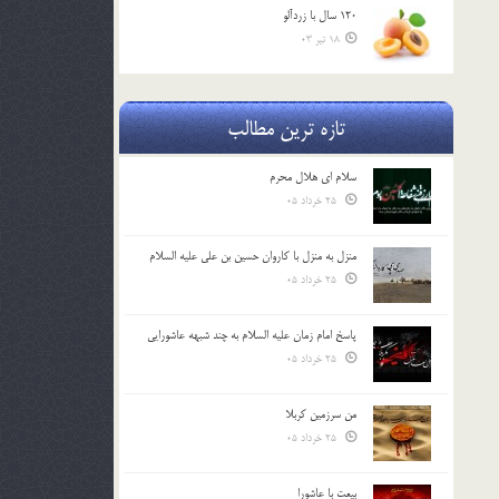
120 سال با زردآلو
18 تیر 03
تازه ترین مطالب
سلام ای هلال محرم
25 خرداد 05
منزل به منزل با کاروان حسین بن علی علیه السلام
25 خرداد 05
پاسخ امام زمان علیه السلام به چند شبهه عاشورایی
25 خرداد 05
من سرزمین کربلا
25 خرداد 05
بیعت با عاشورا