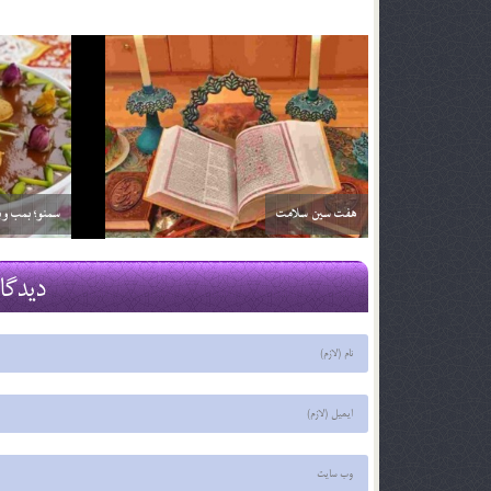
خواص آلبالو
خواص آناناس
29 اسفند 03
29 اسفند 03
دیدگا