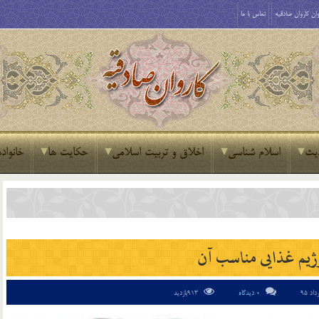
ان کاروان صادقیه
تماس با ما
یث
اسلام شناسی
اخلاق و تربیت اسلامی
حکایت ها
خانواده
یم غذایی مناسب آن
0 دیدگاه
913بازدید