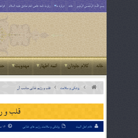
بِسْمِ اللَّـهِ الرَّحْمَـٰنِ الرَّحِيمِ
خانه
درباره ما
زیارت نامه خاص امام صادق علیه السلام
فراخو
خانه
کلام جاودان
ائمه اطهار
مهدویت
حد
پزشکی و سلامت
قلب و رژیم غذایی مناسب آن
قلب و رژ
خادم اهل البیت
پزشکی و سلامت
,
رژیم های غذایی
16 مرداد 95