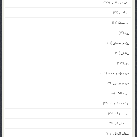
رژیم های غذایی
(209)
روز قدس
(31)
روز مباهله
(41)
روزه
(93)
روزه و سلامتی
(101)
زرتشتی
(40)
زنان
(317)
سایر روزها و ماه ها
(103)
سایر فروع دین
(72)
سایر مقالات
(5)
سوالات و شبهات
(420)
سیر و سلوک
(274)
شب های قدر
(46)
شبهات اخلاقی
(217)