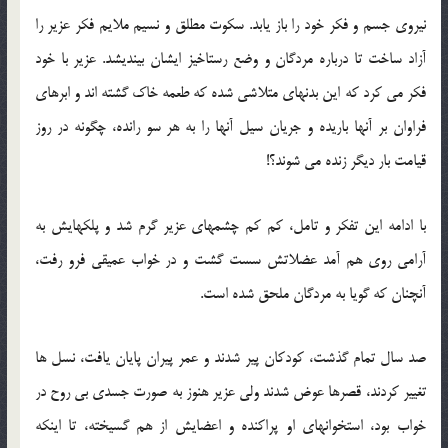
نیروی جسم و فكر خود را باز یابد. سكوت مطلق و نسیم ملایم فكر عزیر را
آزاد ساخت تا درباره مردگان و وضع رستاخیز ایشان بیندیشد. عزیر با خود
فكر می كرد كه این بدنهای متلاشی شده كه طعمه خاك گشته اند و ابرهای
فراوان بر آنها باریده و جریان سیل آنها را به هر سو رانده، چگونه در روز
قیامت بار دیگر زنده می شوند؟!
با ادامه این تفكر و تامل، كم كم چشمهای عزیر گرم شد و پلكهایش به
آرامی روی هم آمد عضلاتش سست گشت و در خواب عمیقی فرو رفت،
آنچنان كه گویا به مردگان ملحق شده است.
صد سال تمام گذشت، كودكان پیر شدند و عمر پیران پایان یافت، نسل ها
تغییر كردند، قصرها عوض شدند ولی عزیر هنوز به صورت جسدی بی روح در
خواب بود، استخوانهای او پراكنده و اعضایش از هم گسیخته، تا اینكه