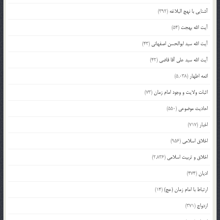
آشنایی با نهج البلاغه
(392)
آیت الله بهجت
(54)
آیت الله سید ابوالحسن اصفهانی
(43)
آیت الله سید علی آقا قاضی
(42)
ائمه اطهار
(5,038)
اثبات ولایت و وجود امام زمان
(73)
احادیث موضوعی
(550)
اخبار
(717)
اخلاق اسلامی
(956)
اخلاق و تربیت اسلامی
(2,836)
ادیان
(474)
ارتباط با امام زمان (عج)
(14)
ازدواج
(371)