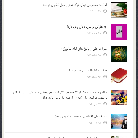
احادیث معصومین درباره ترک نماز و سهل انگاری در نماز
29 آذر 95
چه نظراتی در مورد دجال وجود دارد؟
28 مرداد 94
سوالات طبی و پاسخ های امام صادق(ع)
28 اسفند 93
«نفس» خطرناک ترین دشمن انسان
26 اسفند 93
مقام و درجه كدام يك از 14 معصوم بالاتر است چون بعضي امام علي ـ عليه السلام ـ
و بعضي ها امام زمان (عج) را از همه بالاتر مي دانند چرا؟
12 دی 94
تشرف علي آقا قاضي به محضر امام زمان(عج)
15 دی 95