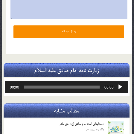
زیارت نامه امام صادق علیه السلام
پخش‌کننده
00:00
00:00
صوت
مطالب مشابه
داستانهای ائمه: امام صادق (ع): حق مادر
29 اسفند 03