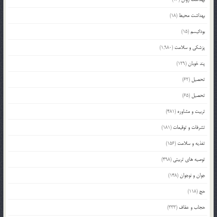
بهداشت محیط
(18)
بودائیسم
(15)
پزشکی و سلامت
(1,980)
پند خوبان
(129)
تحصیل
(62)
تحصیل
(65)
تربیت و مشاوره
(481)
تشرفات و توقیعات
(181)
تغذیه و سلامت
(156)
توصیه های تربیتی
(498)
جوان و نوجوان
(148)
حج
(118)
حجاب و عفاف
(333)