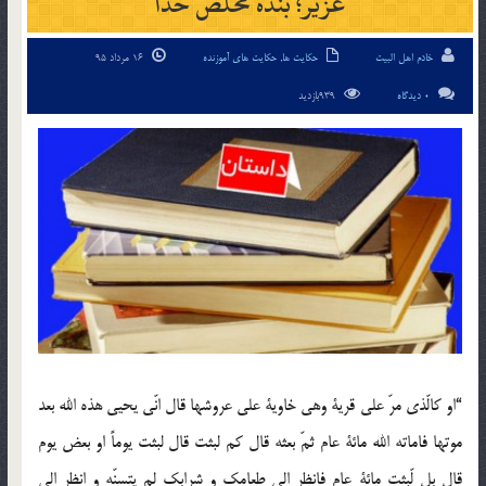
عزیر؛ بنده مخلص خدا
خادم اهل البیت
حکایت ها
,
حکایت های آموزنده
16 مرداد 95
0 دیدگاه
939بازدید
“او كالّذی مرّ علی قریة وهی خاویة علی عروشها قال انّی یحیی هذه الله بعد
موتها فاماته الله مائة عام ثمّ بعثه قال كم لبثت قال لبثت یوماً او بعض یوم
قال بل لّبثت مائة عام فانظر الی طعامك و شرابك لم یتسنّه و انظر الی