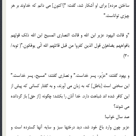
ساختن مرده] برای او آشكار شد، گفت: “[اكنون] می دانم كه خداوند بر هر
چیزی تواناست.”
“و قالت الیهود عزیر ابن الله و قالت النصاری المسیح ابن الله ذلك قولهم
بافواههم یضاهؤن قول الذین كفروا من قبل قاتلهم الله انّی یوفكون.”( توبه/
30)
و یهود گفتند: “عزّیر، پسر خداست.” و نصاری گفتند: “مسیح، پسر خداست.”
این سخنی است [باطل] كه به زبان می آورند، و به گفتار كسانی كه پیش از
این كافر شده اند شباهت دارد. خدا آنان را بكشد؛ چگونه [از حق] باز گردانده
می شوند؟
صد سال خواب!
عزیر چون وارد باغ خود شد، دید درختها سبز و سایه آنها گسترده است و