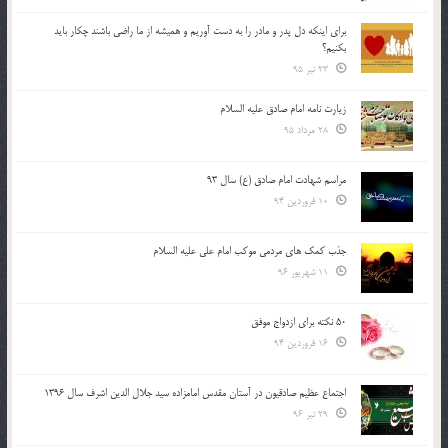
براي اينكه دل پدر و مادر را به دست آوريم و هميشه از ما راضي باشند چكار بايد
بكنيم؟
23 تیر 95
زیارت نامه امام صادق علیه السلام
28 مرداد 95
مراسم شهادت امام صادق (ع) سال 93
10 فروردین 94
جذب کمک های مردمی موکب امام علی علیه السلام
11 شهریور 96
50 نکته برای ازدواج موفق
16 فروردین 94
اجتماع عظیم صادقیون در آستان مقدس امامزاده سید جلال الدین اشرف سال 1396
29 تیر 96