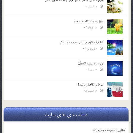
طرح همگانی خواندن دعای فرج در لحظه تحویل سال
27 اسفند 03
چهل حدیث نگاه به نامحرم
13 خرداد 94
آیا جرقه ظهور در یمن زده شده است ؟!
8 فروردین 94
ویژه ماه شعبان المعظّم
28 دی 04
مواظب نگاهتان باشید!!!
18 اسفند 93
دسته بندی های سایت
آشنایی با صحیفه سجادیه
(56)