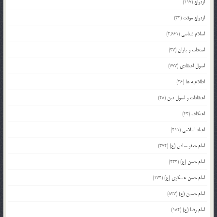
ازدواج
(117)
ازدواج موقت
(32)
اسلام شناسی
(2,661)
اصحاب و یاران
(37)
اصول اعتقادی
(777)
اطلاعیه ها
(26)
اعتقادات و اصول دین
(28)
اعتکاف
(43)
اعیاد اسلامی
(211)
امام جعفر صادق (ع)
(372)
امام حسن (ع)
(233)
امام حسن عسکری (ع)
(172)
امام حسین (ع)
(847)
امام رضا (ع)
(182)