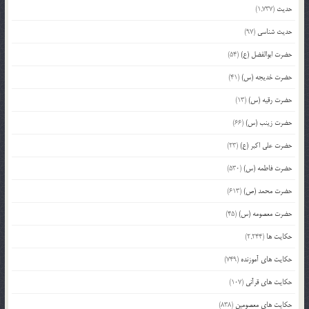
حدیث
(1,737)
حدیث شناسی
(97)
حضرت ابوالفضل (ع)
(54)
حضرت خدیجه (س)
(41)
حضرت رقیه (س)
(13)
حضرت زینب (س)
(66)
حضرت علی اکبر (ع)
(23)
حضرت فاطمه (س)
(530)
حضرت محمد (ص)
(613)
حضرت معصومه (س)
(45)
حکایت ها
(2,244)
حکایت های آموزنده
(749)
حکایت های قرآنی
(107)
حکایت های معصومین
(838)