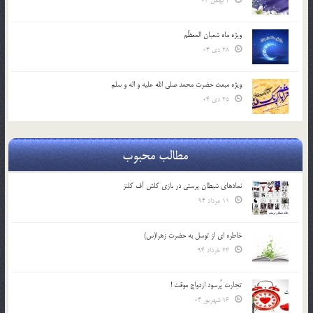
2 بهمن 04
ویژه ماه شعبان المعظّم
28 دی 04
ویژه مبعث حضرت محمد صلی الله علیه و اله و سلم
25 دی 04
مطالب محبوب
نمادهای شیطان پرستی در بازی کلش آف کلنز
11 مرداد 94
خاطره ای از توسل به حضرت زهرا(س)
23 خرداد 94
تجارت پُرسود ازدواج موقت !
16 شهریور 04