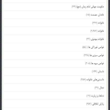
حکومت جهانی امام زمان (عج)
(24)
خاندان عصمت
(15)
خانواده
(227)
خانواده
(2,682)
خانواده مهدوی
(22)
خواص خوراکی ها
(550)
خواص سبزی ها
(228)
خواص میوه ها
(308)
داستان
(146)
دانستنی‌های خانواده
(357)
دجال
(29)
دعاها و زیارت
(19)
رذایل اخلاقی
(252)