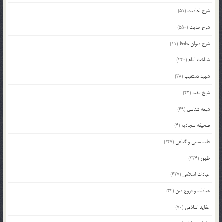
شرح احادیث
(51)
شرح حدیث
(550)
شرح دیوان حافظ
(11)
شناخت امام
(440)
شهید دستغیب
(38)
شیخ مفید
(42)
شیعه شناسی
(69)
صحیفه سجادیه
(4)
طب سنتی و گیاهی
(147)
ظهور
(334)
عبادات اسلامی
(627)
عبادات و فروع دین
(34)
عقاید اسلامی
(70)