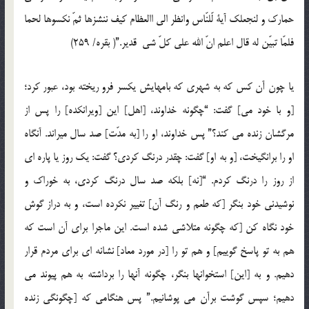
حمارك و لنجعلك آیة لّلنّاس وانظر الی االعظام كیف ننشزها ثمّ نكسوها لحما
فلمّا تبیّن له قال اعلم انّ الله علی كلّ شی قدیر.”( بقره/ 259)
یا چون آن كس كه به شهری كه بامهایش یكسر فرو ریخته بود، عبور كرد؛
[و با خود می] گفت: “چگونه خداوند، [اهل] این [ویرانكده] را پس از
مرگشان زنده می كند؟” پس خداوند، او را [به مدّت] صد سال میراند. آنگاه
او را برانگیخت، [و به او] گفت: چقدر درنگ كردی؟ گفت: یك روز یا پاره ای
از روز را درنگ كردم. “[نه] بلكه صد سال درنگ كردی، به خوراك و
نوشیدنی خود بنگر [كه طعم و رنگ آن] تغییر نكرده است، و به دراز گوش
خود نگاه كن [كه چگونه متلاشی شده است. این ماجرا برای آن است كه
هم به تو پاسخ گوییم] و هم تو را [در مورد معاد] نشانه ای برای مردم قرار
دهیم. و به [این] استخوانها بنگر، چگونه آنها را برداشته به هم پیوند می
دهیم؛ سپس گوشت برآن می پوشانیم.” پس هنگامی كه [چگونگی زنده