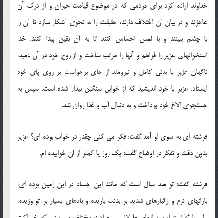
خداوند اراده كرد برای مردمی كه در موضوع قیامت حیران و از درك آن
عاجزند و در بیان آن اختلاف دارند، حقیقت را به نحوی آشكار سازد تا آن را
با چشم ببینند و با لمس احساس كنند تا به آن یقین پیدا كنند. خدا
استخوانهای عزیر را فراهم و آنها را مرتب ساخت و از روح خود در آن دمید،
ناگهان عزیر با بدنی كامل و نیرومند از جای برخواست بر روی پای خود
ایستاد. عزیر با خود اندیشید كه از خوابی سنگین بیدار شده است. سپس به
جستجوی الاغ خود پرداخت و به دنبال آب و غذا روان شد.
فرشته ای به سوی او آمد گفت: فكر می كنی چقدر در خواب بوده ای؟ عزیر
بدون دقت و تفكر در اوضاع گفت: یك روز یا كمتر از آن خوابیده ام.
فرشته گفت: تو صد سال است كه مانند این اجساد در این زمین بوده ای،
بارانهای نرم و رگبارهای شدید بر بدنت باریده و بادهای بسیار بر تو وزیده،
ولی با گذشت این سالهای طولانی و حوادث مختلف می بینی كه خوراكت