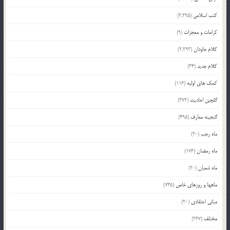
کتب اسلامی
(2,295)
کرامات و معجزات
(9)
کلام جاودان
(2,293)
کلام جدید
(34)
کمک های اولیه
(116)
گلچین احادیث
(372)
گنجینه معارف
(495)
ماه رجب
(20)
ماه رمضان
(176)
ماه شعبان
(20)
ماهها و روزهای خاص
(745)
مبانی اعتقادی
(20)
مختلف
(367)