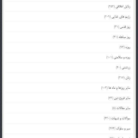
رذایل اخلاقی
(252)
رژیم های غذایی
(209)
روز قدس
(31)
روز مباهله
(41)
روزه
(93)
روزه و سلامتی
(101)
زرتشتی
(40)
زنان
(317)
سایر روزها و ماه ها
(103)
سایر فروع دین
(72)
سایر مقالات
(5)
سوالات و شبهات
(420)
سیر و سلوک
(274)