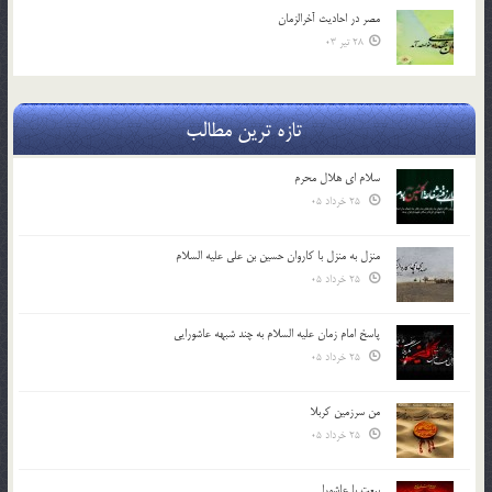
مصر در احادیث آخرالزمان
28 تیر 03
تازه ترین مطالب
سلام ای هلال محرم
25 خرداد 05
منزل به منزل با کاروان حسین بن علی علیه السلام
25 خرداد 05
پاسخ امام زمان علیه السلام به چند شبهه عاشورایی
25 خرداد 05
من سرزمین کربلا
25 خرداد 05
بیعت با عاشورا