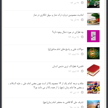
29 تیر 96
احادیث معصومین درباره ترک نماز و سهل انگاری در نماز
29 آذر 95
چه نظراتی در مورد دجال وجود دارد؟
28 مرداد 94
سوالات طبی و پاسخ های امام صادق(ع)
28 اسفند 93
«نفس» خطرناک ترین دشمن انسان
26 اسفند 93
مقام و درجه كدام يك از 14 معصوم بالاتر است چون بعضي امام علي ـ عليه السلام ـ
و بعضي ها امام زمان (عج) را از همه بالاتر مي دانند چرا؟
12 دی 94
تشرف علي آقا قاضي به محضر امام زمان(عج)
15 دی 95