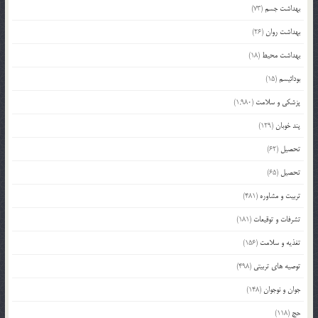
بهداشت جسم
(73)
بهداشت روان
(26)
بهداشت محیط
(18)
بودائیسم
(15)
پزشکی و سلامت
(1,980)
پند خوبان
(129)
تحصیل
(62)
تحصیل
(65)
تربیت و مشاوره
(481)
تشرفات و توقیعات
(181)
تغذیه و سلامت
(156)
توصیه های تربیتی
(498)
جوان و نوجوان
(148)
حج
(118)