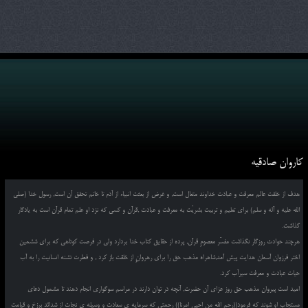
کاروان صادقیه
هدف از خلقت عالم معرفت و عبادت خداوند متعال است, و غرض از بعثت انبیاء از آدم تا خاتم تحقق آن است, رسول خدا (صلی
الله علیه و آله و سلم) برای تعلیم و تربیت بشریّت به معرفت و عبادت ,قرآن و کسی که نزد او علم تمام قرآن است به یادگار
گذاشت.
هرچند حوادث روزگار نگذاشت مفسّر معصومِ قرآن, پرده از حقایق کتاب خدا بردارد ولی در فرصت کوتاهی که برای ششمین
اختر فرزوان آسمان هدایت پیش آمد,شاهراه مذهب حق را برای رهروانِ از خلقت باز کرد , و فطرت تشنه انسانیت را به آب
حیات عبادت و معرفت سیرآب کرد.
امید است پیروان مذهب حق روز عزای آن حضرت, آنچه در توان دارند در مراسم سوگواری انجام دهند تا مشمول دعای
مستجاب او شوند که فرمود((رحم الله من احیی امرنا)) رحمتی که سرمایه ی سعادت و وسیله ی نجات از شدائد برزخ و قیامت