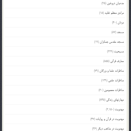
مدعیان دروغین
(25)
مراجع معظم تقلید
(15)
مردان
(40)
مسجد
(87)
مسجد مقدس جمکران
(19)
مسیحیت
(229)
معارف قرآنی
(855)
مناظرات علما و بزرگان
(79)
مناظرات علمی
(139)
مناظرات معصومین
(60)
مهارتهای زندگی
(845)
مهدویت
(2,150)
مهدویت در قرآن و روایات
(47)
مهدویت در مذاهب دیگر
(36)