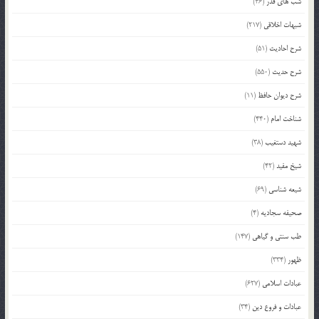
شب های قدر
(46)
شبهات اخلاقی
(217)
شرح احادیث
(51)
شرح حدیث
(550)
شرح دیوان حافظ
(11)
شناخت امام
(440)
شهید دستغیب
(38)
شیخ مفید
(42)
شیعه شناسی
(69)
صحیفه سجادیه
(4)
طب سنتی و گیاهی
(147)
ظهور
(334)
عبادات اسلامی
(627)
عبادات و فروع دین
(34)