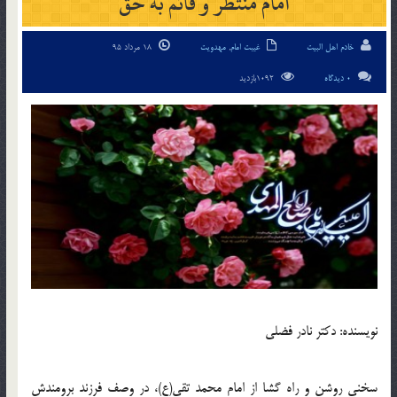
امام منتَظَر و قائم به حق
خادم اهل البیت
غیبت امام
,
مهدویت
18 مرداد 95
0 دیدگاه
1092بازدید
نويسنده: دكتر نادر فضلی
سخنی روشن و راه گشا از امام محمد تقی(ع)، در وصف فرزند برومندش