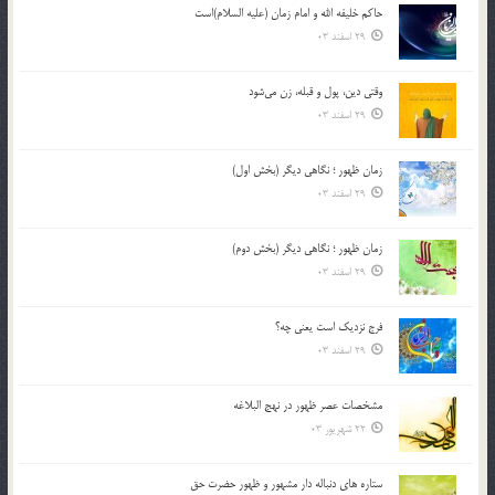
حاکم خليفه الله و امام زمان (علیه السلام)است
29 اسفند 03
وقتی دین، پول و قبله، زن می‌شود
29 اسفند 03
زمان ظهور ؛ نگاهی دیگر (بخش اول)
29 اسفند 03
زمان ظهور ؛ نگاهی دیگر (بخش دوم)
29 اسفند 03
فرج نزدیک است یعنی چه؟
29 اسفند 03
مشخصات عصر ظهور در نهج البلاغه
22 شهریور 03
ستاره های دنباله دار مشهور و ظهور حضرت حق