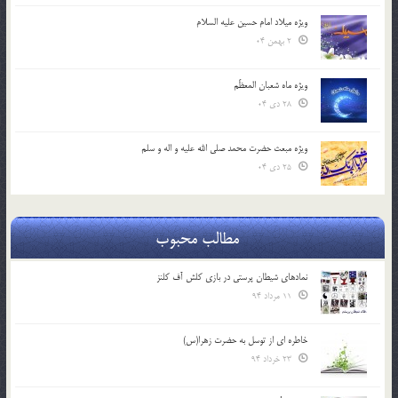
ویژه میلاد امام حسین علیه السلام
2 بهمن 04
ویژه ماه شعبان المعظّم
28 دی 04
ویژه مبعث حضرت محمد صلی الله علیه و اله و سلم
25 دی 04
مطالب محبوب
نمادهای شیطان پرستی در بازی کلش آف کلنز
11 مرداد 94
خاطره ای از توسل به حضرت زهرا(س)
23 خرداد 94