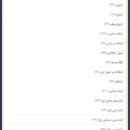
ازدواج
(371)
ازدواج
(117)
ازدواج موقت
(32)
اسلام شناسی
(2,661)
اصحاب و یاران
(37)
اصول اعتقادی
(777)
اطلاعیه ها
(26)
اعتقادات و اصول دین
(28)
اعتکاف
(43)
اعیاد اسلامی
(211)
امام جعفر صادق (ع)
(372)
امام حسن (ع)
(233)
امام حسن عسکری (ع)
(172)
امام حسین (ع)
(847)