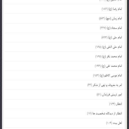
امام رضا (ع)
(182)
امام زمان (عج)
(583)
امام سجاد (ع)
(227)
امام علی (ع)
(894)
امام علی النقی (ع)
(165)
امام محمد باقر (ع)
(165)
امام محمد تقی (ع)
(146)
امام موسی کاظم (ع)
(152)
امر به معروف و نهی از منکر
(63)
امور تربیتی فرزندان
(51)
انتظار
(164)
انتظار از دیدگاه شخصیت ها
(17)
اهل بیت
(104)