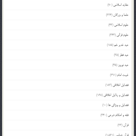
عقاید اسلامی
(70)
علما و بزرگان
(224)
علوم اسلامی
(43)
علوم قرآنی
(343)
عید غدیر خم
(185)
عید فطر
(35)
عید نوروز
(45)
غیبت امام
(291)
فضایل اخلاقی
(183)
فضایل و رذایل اخلاقی
(168)
فضایل و ویژگی ها
(10)
فقه و احکام شرعی
(340)
قرآن
(23)
قرآن شناسی
(1,861)