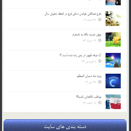
طرح همگانی خواندن دعای فرج در لحظه تحویل سال
27 اسفند 03
چهل حدیث نگاه به نامحرم
13 خرداد 94
آیا جرقه ظهور در یمن زده شده است ؟!
8 فروردین 94
ویژه ماه شعبان المعظّم
28 دی 04
مواظب نگاهتان باشید!!!
18 اسفند 93
دسته بندی های سایت