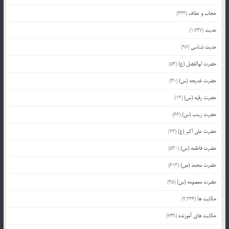
حجاب و عفاف
(333)
حدیث
(1,737)
حدیث شناسی
(97)
حضرت ابوالفضل (ع)
(54)
حضرت خدیجه (س)
(41)
حضرت رقیه (س)
(13)
حضرت زینب (س)
(66)
حضرت علی اکبر (ع)
(23)
حضرت فاطمه (س)
(530)
حضرت محمد (ص)
(613)
حضرت معصومه (س)
(45)
حکایت ها
(2,244)
حکایت های آموزنده
(749)