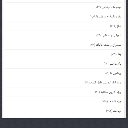
موضوعات اجتماعی
(122)
نقد و پاسخ به شبهات
(2,166)
نماز
(225)
نوجوانان و جوانان
(440)
همسران و تفاهم خانواده
(68)
وقف
(77)
ولایت فقیه
(37)
ویتامین ها
(89)
ویژه امامزاده سید جلال الدین
(16)
ویژه کاروان صادقیه
(30)
ویژه نامه ها
(135)
یهودیت
(194)