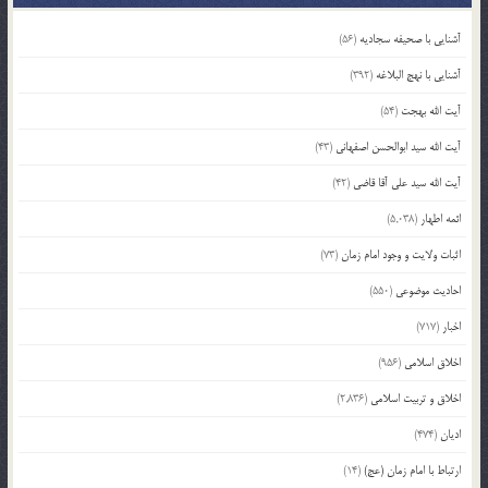
آشنایی با صحیفه سجادیه
(56)
آشنایی با نهج البلاغه
(392)
آیت الله بهجت
(54)
آیت الله سید ابوالحسن اصفهانی
(43)
آیت الله سید علی آقا قاضی
(42)
ائمه اطهار
(5,038)
اثبات ولایت و وجود امام زمان
(73)
احادیث موضوعی
(550)
اخبار
(717)
اخلاق اسلامی
(956)
اخلاق و تربیت اسلامی
(2,836)
ادیان
(474)
ارتباط با امام زمان (عج)
(14)