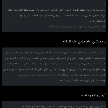
است.
حرکت همه ساله کاروان صادقیه رفسنجان (راهیان ولایت) جلوه ای از تکریم مقام عالی حضرت صادق الائمه علیه السلام
میباشد. مفتخریم که این حرکت حماسه ابراز محبت نسبت به آن امام همام و نشان افتخار شهرمان رفسنجان ؛ شهر
دارالصادقیون گردید.
الحمدالله که این مراسم به عنوان سنتی پویا در تاریخ شهرمان ماندگار شد.
پیام فدائیان امام صادق علیه السلام
ما خادمین صادقیه با شنیدن احادیث حضرت صادق الائمه علیه السلام عطر یادش را استشمام نموده و دل به عنایاتش دخیل
بسته و چشم به کراماتش دوخته ؛ از جان و دل خدمت ارباب و رئیس مذهب مان عرضه میداریم، ای ارباب ما اگر چه قبرت
غریب است ما نمی گذاریم قدر و منزلت شما غریب بماند. اگر قبرت ضریح و بارگاه ندارد قلب ما حرم شماست اگر در کنار قبرت
وهابیت مانع عزاداری و اظهار ارادت می شود ما کاروان صادقیه ای را برایتان تشکیل داده ایم که رسما عهده دار مراسم هایتان
باشیم و ناله سرای جعفری میزبان عزاداران و میهمانانتان گردد تا جان داریم بر غربتت غریب نوازی میکنیم...
وعده ما 25 شوال سالروز شهادت امام صادق علیه السلام
آدرس و شماره تماس
استان کرمان ، شهرستان رفسنجان، حسن آباد صادق الائمه علیه السلام نوق، بلوار امام صادق علیه السلام