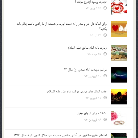
تجارت پُرسود ازدواج موقت !
16 شهریور 04
براي اينكه دل پدر و مادر را به دست آوريم و هميشه از ما راضي باشند چكار بايد
بكنيم؟
23 تیر 95
زیارت نامه امام صادق علیه السلام
28 مرداد 95
مراسم شهادت امام صادق (ع) سال 93
10 فروردین 94
جذب کمک های مردمی موکب امام علی علیه السلام
11 شهریور 96
50 نکته برای ازدواج موفق
16 فروردین 94
اجتماع عظیم صادقیون در آستان مقدس امامزاده سید جلال الدین اشرف سال 1396