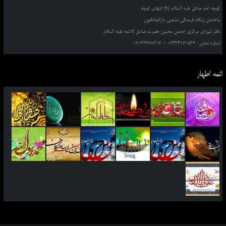
کوچه امام صادق علیه السلام (9) انتهای کوچه
ساختمان پایگاه فرهنگی مذهبی دارالصادقیون
دفتر شورای مرکزی انجمن محبین حضرت صادق الائمه علیه السلام
شماره تماس : 03434171563 – 09133928317
ائمه اطهار