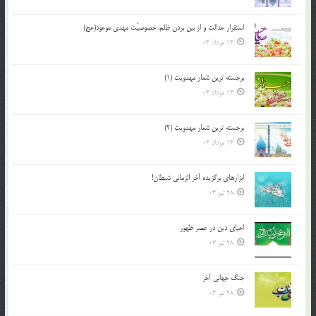
استقرار عدالت و از بين بردن ظلم، خصوصيّت مهدي موعود(عج)
13 مرداد 03
برجسته ترين شعار مهدويت (1)
13 مرداد 03
برجسته ترين شعار مهدويت (2)
13 مرداد 03
ابزارهاي برگزيده آخر الزماني شيطان!
28 تیر 03
احياي دين در عصر ظهور
28 تیر 03
جنگ جهاني آخر
28 تیر 03