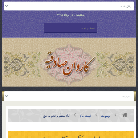
پنجشنبه , 15 مرداد 1405
مهدویت
غیبت امام
امام منتَظَر و قائم به حق