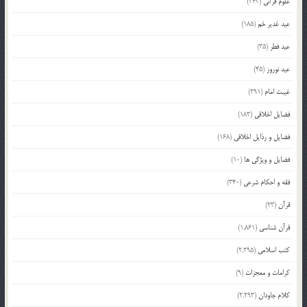
علوم قرآنی
(343)
عید غدیر خم
(185)
عید فطر
(35)
عید نوروز
(45)
غیبت امام
(291)
فضایل اخلاقی
(183)
فضایل و رذایل اخلاقی
(168)
فضایل و ویژگی ها
(10)
فقه و احکام شرعی
(340)
قرآن
(23)
قرآن شناسی
(1,861)
کتب اسلامی
(2,295)
کرامات و معجزات
(9)
کلام جاودان
(2,293)