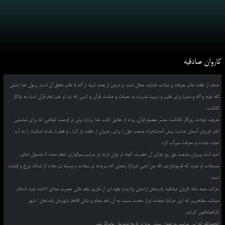
کاروان صادقیه
هدف از خلقت عالم معرفت و عبادت خداوند متعال است, و غرض از بعثت انبیاء از آدم تا خاتم تحقق آن است, رسول خدا (صلی
الله علیه و آله و سلم) برای تعلیم و تربیت بشریّت به معرفت و عبادت ,قرآن و کسی که نزد او علم تمام قرآن است به یادگار
گذاشت.
هرچند حوادث روزگار نگذاشت مفسّر معصومِ قرآن, پرده از حقایق کتاب خدا بردارد ولی در فرصت کوتاهی که برای ششمین
اختر فرزوان آسمان هدایت پیش آمد,شاهراه مذهب حق را برای رهروانِ از خلقت باز کرد , و فطرت تشنه انسانیت را به آب
حیات عبادت و معرفت سیرآب کرد.
امید است پیروان مذهب حق روز عزای آن حضرت, آنچه در توان دارند در مراسم سوگواری انجام دهند تا مشمول دعای
مستجاب او شوند که فرمود((رحم الله من احیی امرنا)) رحمتی که سرمایه ی سعادت و وسیله ی نجات از شدائد برزخ و قیامت
است.
حرکت همه ساله کاروان صادقیه رفسنجان (راهیان ولایت) جلوه ای از تکریم مقام عالی حضرت صادق الائمه علیه السلام
میباشد. مفتخریم که این حرکت حماسه ابراز محبت نسبت به آن امام همام و نشان افتخار شهرمان رفسنجان ؛ شهر
دارالصادقیون گردید.
الحمدالله که این مراسم به عنوان سنتی پویا در تاریخ شهرمان ماندگار شد.