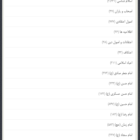
اسلام شناسی
(2,661)
اصحاب و یاران
(37)
اصول اعتقادی
(777)
اطلاعیه ها
(26)
اعتقادات و اصول دین
(28)
اعتکاف
(43)
اعیاد اسلامی
(211)
امام جعفر صادق (ع)
(372)
امام حسن (ع)
(233)
امام حسن عسکری (ع)
(172)
امام حسین (ع)
(847)
امام رضا (ع)
(182)
امام زمان (عج)
(583)
امام سجاد (ع)
(227)