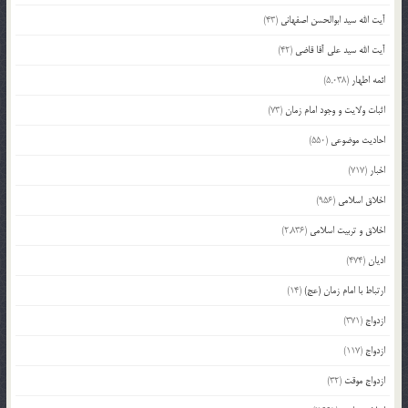
آیت الله سید ابوالحسن اصفهانی
(43)
آیت الله سید علی آقا قاضی
(42)
ائمه اطهار
(5,038)
اثبات ولایت و وجود امام زمان
(73)
احادیث موضوعی
(550)
اخبار
(717)
اخلاق اسلامی
(956)
اخلاق و تربیت اسلامی
(2,836)
ادیان
(474)
ارتباط با امام زمان (عج)
(14)
ازدواج
(371)
ازدواج
(117)
ازدواج موقت
(32)