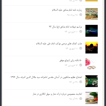
23 تیر 95
زیارت نامه امام صادق علیه السلام
28 مرداد 95
مراسم شهادت امام صادق (ع) سال 93
10 فروردین 94
جذب کمک های مردمی موکب امام علی علیه السلام
11 شهریور 96
50 نکته برای ازدواج موفق
16 فروردین 94
اجتماع عظیم صادقیون در آستان مقدس امامزاده سید جلال الدین اشرف سال 1396
29 تیر 96
احادیث معصومین درباره ترک نماز و سهل انگاری در نماز
29 آذر 95