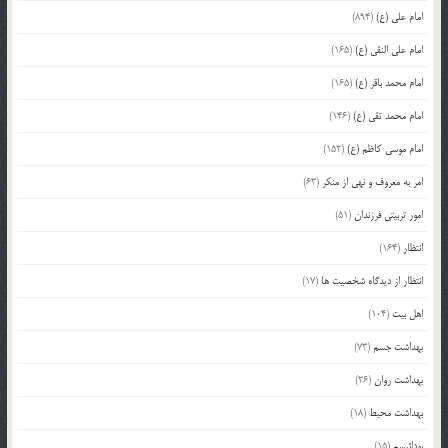
امام علی (ع)
(894)
امام علی النقی (ع)
(165)
امام محمد باقر (ع)
(165)
امام محمد تقی (ع)
(146)
امام موسی کاظم (ع)
(152)
امر به معروف و نهی از منکر
(63)
امور تربیتی فرزندان
(51)
انتظار
(164)
انتظار از دیدگاه شخصیت ها
(17)
اهل بیت
(104)
بهداشت جسم
(73)
بهداشت روان
(26)
بهداشت محیط
(18)
بودائیسم
(15)