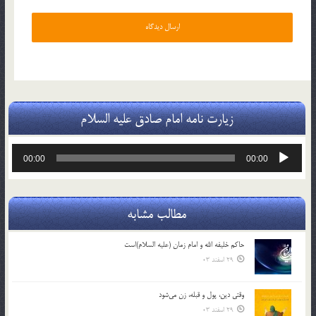
زیارت نامه امام صادق علیه السلام
پخش‌کننده
00:00
00:00
صوت
مطالب مشابه
حاکم خليفه الله و امام زمان (علیه السلام)است
29 اسفند 03
وقتی دین، پول و قبله، زن می‌شود
29 اسفند 03