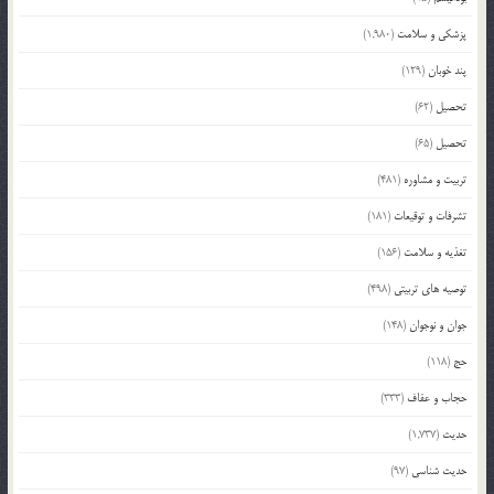
پزشکی و سلامت
(1,980)
پند خوبان
(129)
تحصیل
(62)
تحصیل
(65)
تربیت و مشاوره
(481)
تشرفات و توقیعات
(181)
تغذیه و سلامت
(156)
توصیه های تربیتی
(498)
جوان و نوجوان
(148)
حج
(118)
حجاب و عفاف
(333)
حدیث
(1,737)
حدیث شناسی
(97)