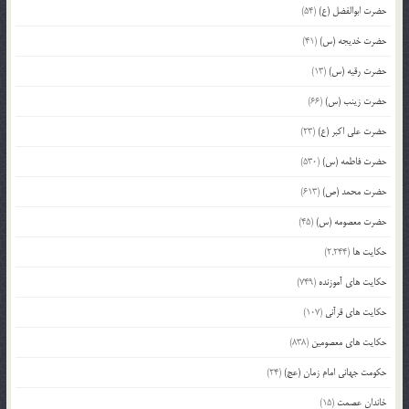
حضرت ابوالفضل (ع)
(54)
حضرت خدیجه (س)
(41)
حضرت رقیه (س)
(13)
حضرت زینب (س)
(66)
حضرت علی اکبر (ع)
(23)
حضرت فاطمه (س)
(530)
حضرت محمد (ص)
(613)
حضرت معصومه (س)
(45)
حکایت ها
(2,244)
حکایت های آموزنده
(749)
حکایت های قرآنی
(107)
حکایت های معصومین
(838)
حکومت جهانی امام زمان (عج)
(24)
خاندان عصمت
(15)