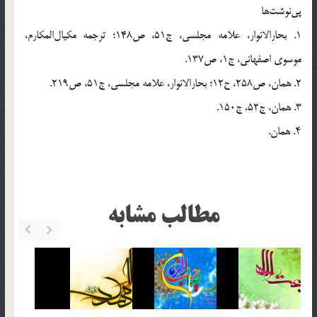
پی‌نوشت‌ها
1. بحارالانوار، علامه مجلسی، ج51، ص148؛ ‌ترجمه مکیال‌المکارم،
موسوی اصفهانی، ج1، ص137.
2. همان، ص258، ح12؛ بحارالانوار، علامه مجلسی، ج51، ص219.
3. همان، ج52، ج150.
۴. همان.
مطالب مشابه