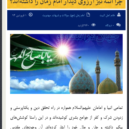
چرا ائمه نیز آرزوی دیدار امام زمان را داشته‌اند؟
خادم اهل البیت
امام زمان (عج)
,
سوالات و شبهات
,
مهدویت
1 فروردین 94
0 دیدگاه
2960بازدید
تمامی انبیا و امامان علیهم‌السلام همواره در راه تحقق دین و یکتاپرستی و
زدودن شرک و کفر از جوامع بشری کوشیده‌اند و در این راستا کوشش‌های
پیگیر داشته و جان و مال خود را ایثار کرده‌اند. آن وجود‌های مقدس