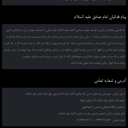
پیام فدائیان امام صادق علیه السلام
ما خادمین صادقیه با شنیدن احادیث حضرت صادق الائمه علیه السلام عطر یادش را استشمام نموده و دل به عنایاتش دخیل
بسته و چشم به کراماتش دوخته ؛ از جان و دل خدمت ارباب و رئیس مذهب مان عرضه میداریم، ای ارباب ما اگر چه قبرت
غریب است ما نمی گذاریم قدر و منزلت شما غریب بماند. اگر قبرت ضریح و بارگاه ندارد قلب ما حرم شماست اگر در کنار قبرت
وهابیت مانع عزاداری و اظهار ارادت می شود ما کاروان صادقیه ای را برایتان تشکیل داده ایم که رسما عهده دار مراسم هایتان
باشیم و ناله سرای جعفری میزبان عزاداران و میهمانانتان گردد تا جان داریم بر غربتت غریب نوازی میکنیم...
وعده ما 25 شوال سالروز شهادت امام صادق علیه السلام
آدرس و شماره تماس
استان کرمان ، شهرستان رفسنجان، حسن آباد صادق الائمه علیه السلام نوق، بلوار امام صادق علیه السلام
کوچه امام صادق علیه السلام (9) انتهای کوچه
ساختمان پایگاه فرهنگی مذهبی دارالصادقیون
دفتر شورای مرکزی انجمن محبین حضرت صادق الائمه علیه السلام
شماره تماس : 03434171563 – 09133928317