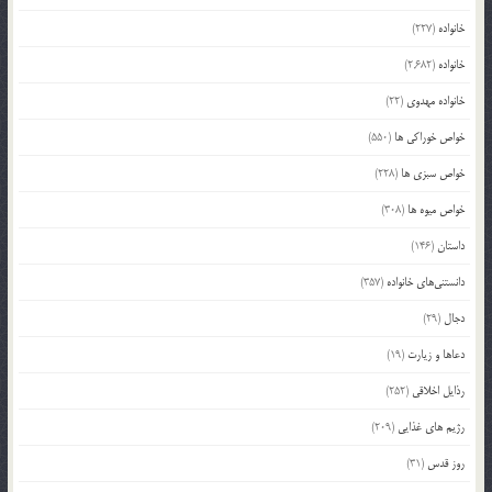
خانواده
(227)
خانواده
(2,682)
خانواده مهدوی
(22)
خواص خوراکی ها
(550)
خواص سبزی ها
(228)
خواص میوه ها
(308)
داستان
(146)
دانستنی‌های خانواده
(357)
دجال
(29)
دعاها و زیارت
(19)
رذایل اخلاقی
(252)
رژیم های غذایی
(209)
روز قدس
(31)