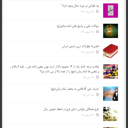
چه نظراتی در مورد دجال وجود دارد؟
28 مرداد 94
سوالات طبی و پاسخ های امام صادق(ع)
28 اسفند 93
«نفس» خطرناک ترین دشمن انسان
26 اسفند 93
مقام و درجه كدام يك از 14 معصوم بالاتر است چون بعضي امام علي ـ عليه السلام ـ
و بعضي ها امام زمان (عج) را از همه بالاتر مي دانند چرا؟
12 دی 94
تشرف علي آقا قاضي به محضر امام زمان(عج)
15 دی 95
طرح همگانی خواندن دعای فرج در لحظه تحویل سال
27 اسفند 03