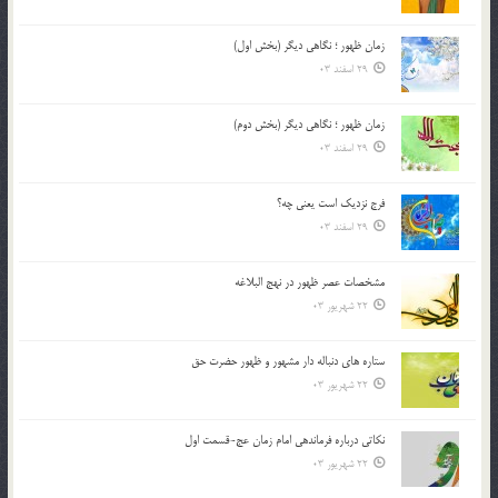
زمان ظهور ؛ نگاهی دیگر (بخش اول)
29 اسفند 03
زمان ظهور ؛ نگاهی دیگر (بخش دوم)
29 اسفند 03
فرج نزدیک است یعنی چه؟
29 اسفند 03
مشخصات عصر ظهور در نهج البلاغه
22 شهریور 03
ستاره های دنباله دار مشهور و ظهور حضرت حق
22 شهریور 03
نکاتى درباره فرماندهى امام زمان عج-قسمت اول
22 شهریور 03