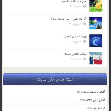
چهل حدیث نگاه به نامحرم
13 خرداد 94
آیا جرقه ظهور در یمن زده شده است ؟!
8 فروردین 94
ویژه ماه شعبان المعظّم
28 دی 04
مواظب نگاهتان باشید!!!
18 اسفند 93
دسته بندی های سایت
آشنایی با صحیفه سجادیه
(56)
آشنایی با نهج البلاغه
(392)
آیت الله بهجت
(54)