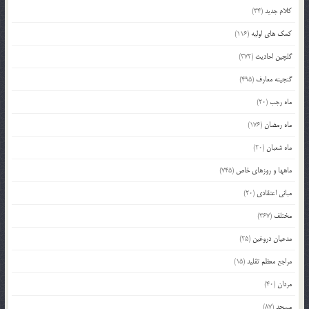
کلام جدید
(34)
کمک های اولیه
(116)
گلچین احادیث
(372)
گنجینه معارف
(495)
ماه رجب
(20)
ماه رمضان
(176)
ماه شعبان
(20)
ماهها و روزهای خاص
(745)
مبانی اعتقادی
(20)
مختلف
(367)
مدعیان دروغین
(25)
مراجع معظم تقلید
(15)
مردان
(40)
مسجد
(87)