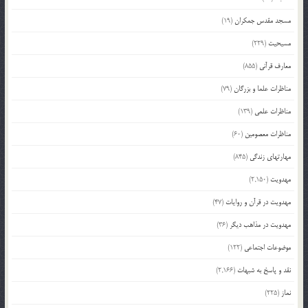
مسجد مقدس جمکران
(19)
مسیحیت
(229)
معارف قرآنی
(855)
مناظرات علما و بزرگان
(79)
مناظرات علمی
(139)
مناظرات معصومین
(60)
مهارتهای زندگی
(845)
مهدویت
(2,150)
مهدویت در قرآن و روایات
(47)
مهدویت در مذاهب دیگر
(36)
موضوعات اجتماعی
(122)
نقد و پاسخ به شبهات
(2,166)
نماز
(225)