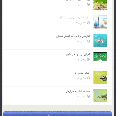
13 مرداد 03
برجسته ترين شعار مهدويت (2)
13 مرداد 03
ابزارهاي برگزيده آخر الزماني شيطان!
28 تیر 03
احياي دين در عصر ظهور
28 تیر 03
جنگ جهاني آخر
28 تیر 03
مصر در احادیث آخرالزمان
28 تیر 03