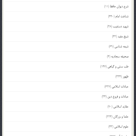
شرح دیوان حافظ
(11)
شناخت امام
(440)
شهید دستغیب
(38)
شیخ مفید
(42)
شیعه شناسی
(69)
صحیفه سجادیه
(4)
طب سنتی و گیاهی
(147)
ظهور
(334)
عبادات اسلامی
(627)
عبادات و فروع دین
(34)
عقاید اسلامی
(70)
علما و بزرگان
(224)
علوم اسلامی
(43)