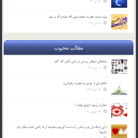
28 دی 04
ویژه مبعث حضرت محمد صلی الله علیه و اله و سلم
25 دی 04
مطالب محبوب
نمادهای شیطان پرستی در بازی کلش آف کلنز
11 مرداد 94
خاطره ای از توسل به حضرت زهرا(س)
23 خرداد 94
تجارت پُرسود ازدواج موقت !
16 شهریور 04
براي اينكه دل پدر و مادر را به دست آوريم و هميشه از ما راضي باشند چكار بايد
بكنيم؟