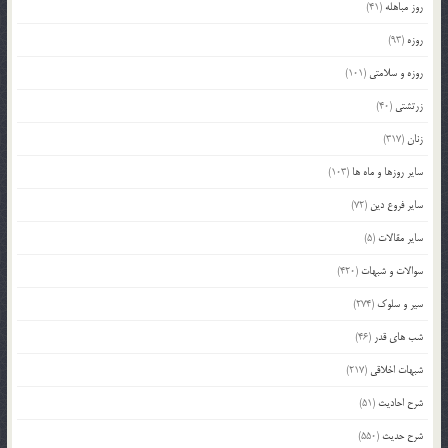
روز مباهله
(41)
روزه
(93)
روزه و سلامتی
(101)
زرتشتی
(40)
زنان
(317)
سایر روزها و ماه ها
(103)
سایر فروع دین
(72)
سایر مقالات
(5)
سوالات و شبهات
(420)
سیر و سلوک
(274)
شب های قدر
(46)
شبهات اخلاقی
(217)
شرح احادیث
(51)
شرح حدیث
(550)