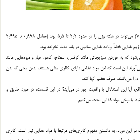
پیروی پشتکارانه از یک رژیم غذایی بسیار کم کالری (VLCD) می‌تواند در هفته وزن را در حدود 2ر2 تا 5ر5 پوند (معادل 998ر0 تا 495ر2
یم غذایی قطعاً برنامه غذایی سالمی در بلند مدت نخواهد بود.
‌شود که به خوردن سبزیجاتی مانند کرفس، اسفناج، کاهو، خیار و میوه‌هایی مانند
 می‌آورند این است که این مواد غذایی دارای کالری منفی هستند، بدین معنی که بدن
 دارا می‌باشند، صرف هضم آنها کند.
قع، آیا این استدلال با واقعیت جور در می‌آید؟ در این قسمت، در مورد حقایق و
ط با برخی مواد غذایی بحث می‌کنیم.
 در این مورد، به دانستن مفهوم کالری‌های مرتبط با مواد غذایی نیاز است. کالری