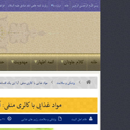
بِسْمِ اللَّـهِ الرَّحْمَـٰنِ الرَّحِيمِ
خانه
درباره ما
زیارت نامه خاص امام صادق علیه السلام
فراخو
خانه
کلام جاودان
ائمه اطهار
مهدویت
حد
پزشکی و سلامت
مواد غذایی با کالری منفی: آیا این یک افسانه
مواد غذایی با کالری منفی: 
خادم اهل البیت
پزشکی و سلامت
,
رژیم های غذایی
21 مرداد 95