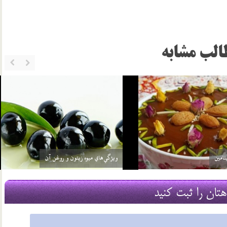
الب مشابه
چرا از سيب غافليم؟
19 مرداد 03
هتان را ثبت کنید