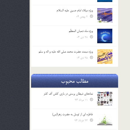
ویژه میلاد امام حسین علیه السلام
2 بهمن 04
ویژه ماه شعبان المعظّم
28 دی 04
ویژه مبعث حضرت محمد صلی الله علیه و اله و سلم
25 دی 04
مطالب محبوب
نمادهای شیطان پرستی در بازی کلش آف کلنز
11 مرداد 94
خاطره ای از توسل به حضرت زهرا(س)
23 خرداد 94