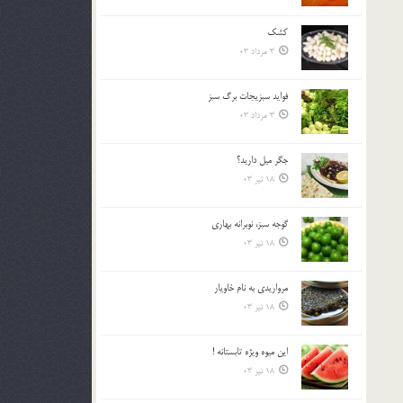
کشک
3 مرداد 03
فوايد سبزيجات برگ سبز
3 مرداد 03
جگر ميل داريد؟
18 تیر 03
گوجه سبز، نوبرانه بهاري
18 تیر 03
مرواريدي به نام خاويار
18 تیر 03
اين ميوه ويژه تابستانه !
18 تیر 03