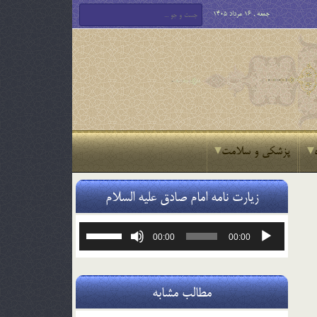
جمعه , 16 مرداد 1405
پزشکی و سلامت
زیارت نامه امام صادق علیه السلام
پخش‌کننده
برای
00:00
00:00
صوت
افزایش
یا
کاهش
صدا
مطالب مشابه
از
کلیدهای