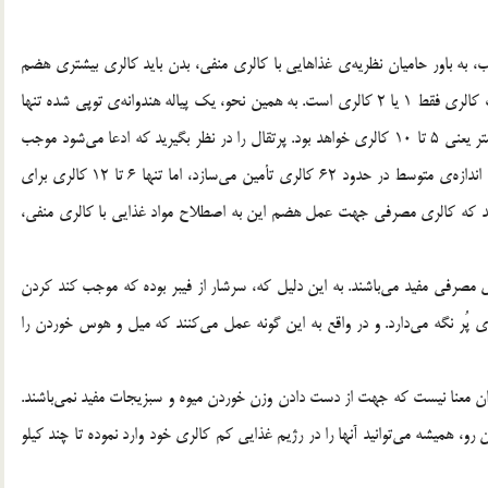
 دارد و به همین ترتیب، به باور حامیان نظریه‌ی غذاهایی با کالری منفی، بدن باید کالری بیشتری هضم
هضم کرفس مصرف کند. با این حال، در واقعیت، میزان مصرف کالری فقط 1 یا 2 کالری است. به همین نحو، یک پیاله هندوانه‌ی توپی شده تنها
45 کالری دارد، اما انرژی که صرف هضم آن می‌شود بسیار کمتر یعنی 5 تا 10 کالری خواهد بود. پرتقال را در نظر بگیرید که ادعا می‌شود موجب
کمبود کالری خالص پس از عمل هضم می‌شود. یک پرتقال با اندازه‌ی متوسط در حدود 62 کالری تأمین می‌سازد، اما تنها 6 تا 12 کالری برای
شد که کالری مصرفی جهت عمل هضم این به اصطلاح مواد غذایی با کالری منفی،
 مصرفی مفید می‌باشند. به این دلیل که، سرشار از فیبر بوده که موجب کند کردن
ُر نگه می‌دارد. و در واقع به این گونه عمل می‌کنند که میل و هوس خوردن را
بدان معنا نیست که جهت از دست دادن وزن خوردن میوه و سبزیجات مفید نمی‌باشند.
رو، همیشه می‌توانید آنها را در رژیم غذایی کم کالری خود وارد نموده تا چند کیلو