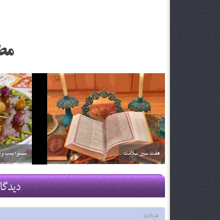
مط
خواص آلبالو
خواص آناناس
29 اسفند 03
29 اسفند 03
دیدگا