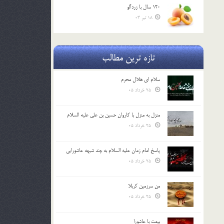
120 سال با زردآلو
18 تیر 03
تازه ترین مطالب
سلام ای هلال محرم
25 خرداد 05
منزل به منزل با کاروان حسین بن علی علیه السلام
25 خرداد 05
پاسخ امام زمان علیه السلام به چند شبهه عاشورایی
25 خرداد 05
من سرزمین کربلا
25 خرداد 05
بیعت با عاشورا