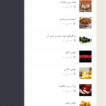
هفت سين سلامت
بالا
29 اسفند 03
و
پایین
استفاده
سمنو؛ بمب ويتامين
کنید.
29 اسفند 03
ويژگي‌هاي ميوه زيتون و روغن آن
29 اسفند 03
خواص آلبالو
29 اسفند 03
خواص آناناس
29 اسفند 03
چرا از سيب غافليم؟
19 مرداد 03
خواص انجير