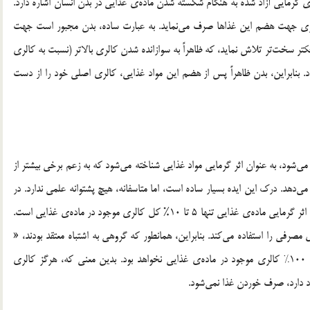
 گرمایی آزاد شده به هنگام شکسته شدن ماده‌ی غذایی در بدن انسان اشاره دارد.
شتری جهت هضم این غذاها صرف می‌نماید. به عبارت ساده، بدن مجبور است جهت
ر سخت‌تر تلاش نماید، که ظاهراً به سوازانده شدن کالری بالاتر (نسبت به کالری
. بنابراین، بدن ظاهراً پس از هضم این مواد غذایی، کالری اصلی خود را از دست
ود، به عنوان اثر گرمایی مواد غذایی شناخته می‌شود که به زعم برخی بیشتر از
می‌دهد. درک این ایده بسیار ساده است، اما متاسفانه، هیچ پشتوانه علمی ندارد. در
واقع، مطالعات در مورد سبزیجات و میوه‌جات، نشان می‌دهد که اثر گرمایی ماده‌ی غذایی تنها 5 تا 10% کل کالری موجود در ماده‌ی غذایی است.
پروتئینی، بدن تا 30٪ انرژی از کالری مصرفی را استفاده می‌کند. بنابراین، همانطور که گروهی به اشتباه معتقد بودند، «
میزان مصرف کالری» جهت انجام عمل هضم، هرگز فراتر از 100٪ کالری موجود در ماده‌ی غذایی نخواهد بود. بدین معنی که، هرگز کالری
د دارد، صرف خوردن غذا نمی‌شود.