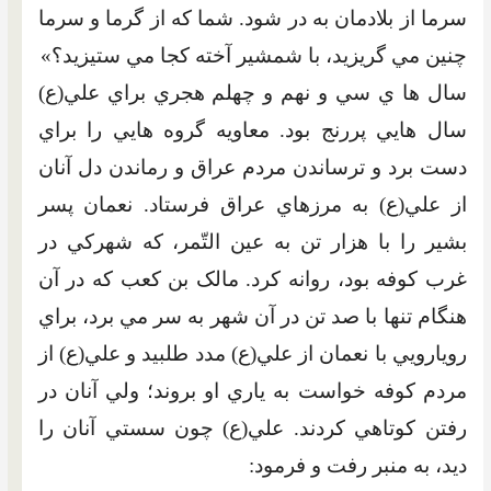
سرما از بلادمان به در شود. شما که از گرما و سرما
چنين مي گريزيد، با شمشير آخته کجا مي ستيزيد؟»
سال ها ي سي و نهم و چهلم هجري براي علي(ع)
سال هايي پررنج بود. معاويه گروه هايي را براي
دست برد و ترساندن مردم عراق و رماندن دل آنان
از علي(ع) به مرزهاي عراق فرستاد. نعمان پسر
بشير را با هزار تن به عين التّمر، که شهرکي در
غرب کوفه بود، روانه کرد. مالک بن کعب که در آن
هنگام تنها با صد تن در آن شهر به سر مي برد، براي
رويارويي با نعمان از علي(ع) مدد طلبيد و علي(ع) از
مردم کوفه خواست به ياري او بروند؛ ولي آنان در
رفتن کوتاهي کردند. علي(ع) چون سستي آنان را
ديد، به منبر رفت و فرمود: