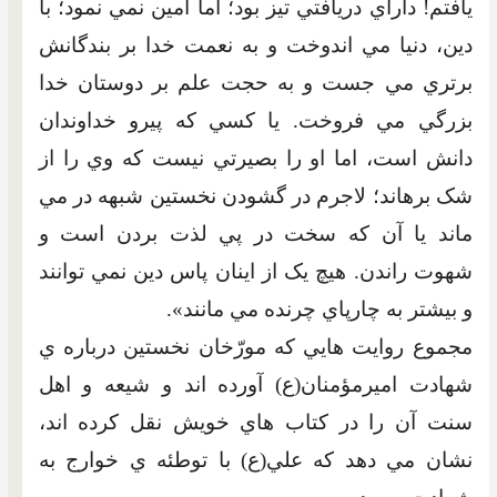
يافتم! داراي دريافتي تيز بود؛ اما امين نمي نمود؛ با
دين، دنيا مي اندوخت و به نعمت خدا بر بندگانش
برتري مي جست و به حجت علم بر دوستان خدا
بزرگي مي فروخت. يا کسي که پيرو خداوندان
دانش است، اما او را بصيرتي نيست که وي را از
شک برهاند؛ لاجرم در گشودن نخستين شبهه در مي
ماند يا آن که سخت در پي لذت بردن است و
شهوت راندن. هيچ يک از اينان پاس دين نمي توانند
و بيشتر به چارپاي چرنده مي مانند».
مجموع روايت هايي که مورّخان نخستين درباره ي
شهادت اميرمؤمنان(ع) آورده اند و شيعه و اهل
سنت آن را در کتاب هاي خويش نقل کرده اند،
نشان مي دهد که علي(ع) با توطئه ي خوارج به