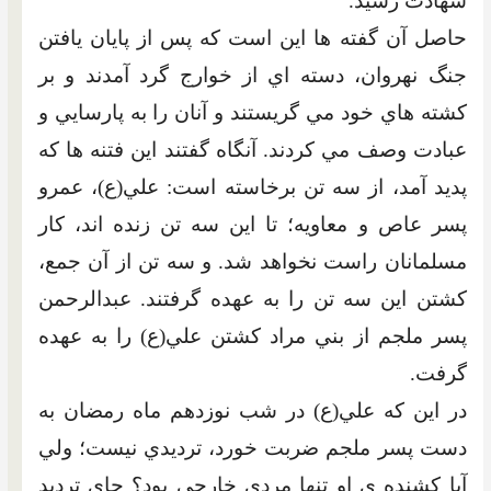
شهادت رسيد.
حاصل آن گفته ها اين است که پس از پايان يافتن
جنگ نهروان، دسته اي از خوارج گرد آمدند و بر
کشته هاي خود مي گريستند و آنان را به پارسايي و
عبادت وصف مي کردند. آنگاه گفتند اين فتنه ها که
پديد آمد، از سه تن برخاسته است: علي(ع)، عمرو
پسر عاص و معاويه؛ تا اين سه تن زنده اند، کار
مسلمانان راست نخواهد شد. و سه تن از آن جمع،
کشتن اين سه تن را به عهده گرفتند. عبدالرحمن
پسر ملجم از بني مراد کشتن علي(ع) را به عهده
گرفت.
در اين که علي(ع) در شب نوزدهم ماه رمضان به
دست پسر ملجم ضربت خورد، ترديدي نيست؛ ولي
آيا کشنده ي او تنها مردي خارجي بود؟ جاي ترديد