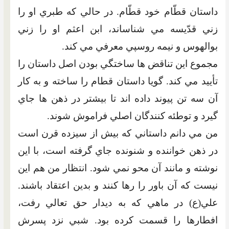
داستان قطّام خود قطّام. در حالي که طبري او را
زني قدّيسه مي شناساند، ابن اعثم او را زني
بوالهوس و نيمه روسپي معرفي مي کند.
مجموع اين تناقض ها ساختگي بودن اصل داستان را
تأييد مي کند. گويا داستان قطام را ساخته و به کار
آن سه تن پيوند داده اند تا بيشتر در ذهن ها جاي
گيرد و توطئه کنندگان اصلي فراموش شوند.
من مي دانم داستاني که بيش از سيزده قرن است
در ذهن خواننده و شنونده جاي گرفته است، با اين
نوشته و مانند آن محو نمي شود. انتظار من هم اين
نيست که آن باور را رها کنند و بدين اعتقاد باشند.
علي(ع) در ماهي که به ديدار حق تعالي رفت،
افطارها را قسمت کرده بود. شبي نزد پسرش