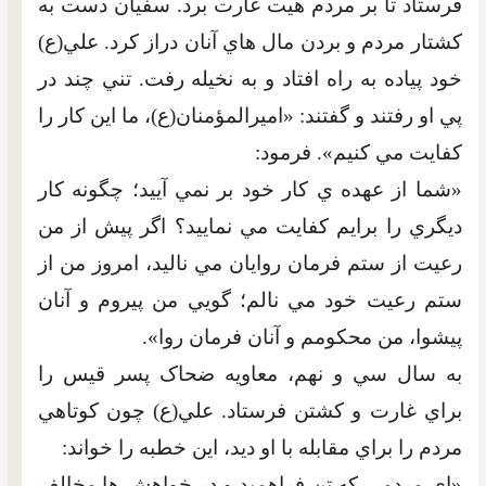
فرستاد تا بر مردم هيت غارت برد. سفيان دست به
کشتار مردم و بردن مال هاي آنان دراز کرد. علي(ع)
خود پياده به راه افتاد و به نخيله رفت. تني چند در
پي او رفتند و گفتند: «اميرالمؤمنان(ع)، ما اين کار را
کفايت مي کنيم». فرمود:
«شما از عهده ي کار خود بر نمي آييد؛ چگونه کار
ديگري را برايم کفايت مي نماييد؟ اگر پيش از من
رعيت از ستم فرمان روايان مي ناليد، امروز من از
ستم رعيت خود مي نالم؛ گويي من پيروم و آنان
پيشوا، من محکومم و آنان فرمان روا».
به سال سي و نهم، معاويه ضحاک پسر قيس را
براي غارت و کشتن فرستاد. علي(ع) چون کوتاهي
مردم را براي مقابله با او ديد، اين خطبه را خواند:
«اي مردمي که تن فراهميد و در خواهش ها مخالف