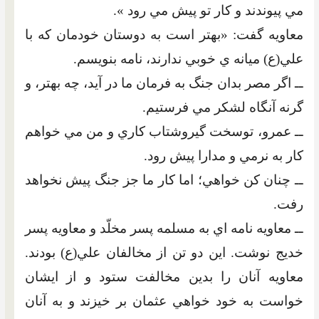
مي پيوندند و کار تو پيش مي رود ».
معاويه گفت: «بهتر است به دوستان خودمان که با
علي(ع) ميانه ي خوبي ندارند، نامه بنويسم.
ــ اگر مصر بدان جنگ به فرمان ما در آيد، چه بهتر، و
گرنه آنگاه لشکر مي فرستيم.
ــ عمرو، توسخت گيروشتاب کاري و من مي خواهم
کار به نرمي و مدارا پيش رود.
ــ چنان کن خواهي؛ اما کار ما جز جنگ پيش نخواهد
رفت.
ــ معاويه نامه اي به مسلمه پسر مخلّد و معاويه پسر
خديج نوشت. اين دو تن از مخالفان علي(ع) بودند.
معاويه آنان را بدين مخالفت ستود و از ايشان
خواست به خود خواهي عثمان بر خيزند و به آنان