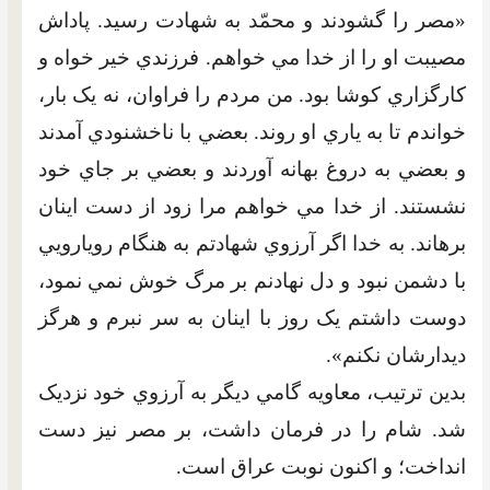
«مصر را گشودند و محمّد به شهادت رسيد. پاداش
مصيبت او را از خدا مي خواهم. فرزندي خير خواه و
کارگزاري کوشا بود. من مردم را فراوان، نه يک بار،
خواندم تا به ياري او روند. بعضي با ناخشنودي آمدند
و بعضي به دروغ بهانه آوردند و بعضي بر جاي خود
نشستند. از خدا مي خواهم مرا زود از دست اينان
برهاند. به خدا اگر آرزوي شهادتم به هنگام رويارويي
با دشمن نبود و دل نهادنم بر مرگ خوش نمي نمود،
دوست داشتم يک روز با اينان به سر نبرم و هرگز
ديدارشان نکنم».
بدين ترتيب، معاويه گامي ديگر به آرزوي خود نزديک
شد. شام را در فرمان داشت، بر مصر نيز دست
انداخت؛ و اکنون نوبت عراق است.