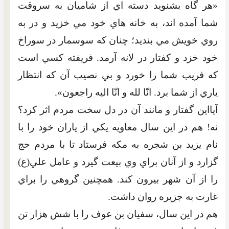
«هر گاه بشنويد دسته اي از شاميان به سروقت
شما آمده اند، به خانه هاي خود مي خزيد و در به
روي خويش مي بنديد؛ چنان که سوسمار در سوراخ
خود خزد و کفتار در لانه آرمد. فريفته کسي است
که فريب شما را خورد و بي نصيب آن که انتظار
ياري از شما برد. انّا لله و انّا اليه راجعون».
آيااين گفتار و مانند آن در دل سخت مردم اثر کرد؟
نه! هم در اين سال معاويه يکي از ياران خود را با
نام يزيد بن شجره به مکه فرستاد تا با مردم حج
گزارد و از آنان براي وي بيعت گيرد و عامل علي(ع)
را از آن شهر بيرون کند. همچنين گروهي را براي
غارت به جزيره روان داشت.
هم در اين سال، سفيان بن عوف را با شش هزار تن