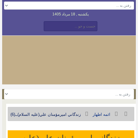
یکشنبه , 18 مرداد 1405
ائمه اطهار
زندگاني اميرمؤمنان علي(عليه السلام)ــ(6)