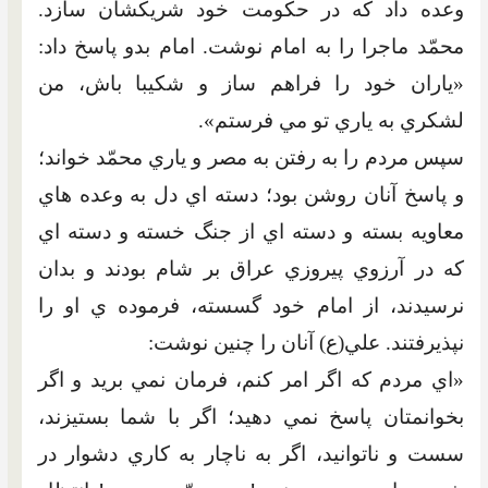
وعده داد که در حکومت خود شريکشان سازد.
محمّد ماجرا را به امام نوشت. امام بدو پاسخ داد:
«ياران خود را فراهم ساز و شکيبا باش، من
لشکري به ياري تو مي فرستم».
سپس مردم را به رفتن به مصر و ياري محمّد خواند؛
و پاسخ آنان روشن بود؛ دسته اي دل به وعده هاي
معاويه بسته و دسته اي از جنگ خسته و دسته اي
که در آرزوي پيروزي عراق بر شام بودند و بدان
نرسيدند، از امام خود گسسته، فرموده ي او را
نپذيرفتند. علي(ع) آنان را چنين نوشت:
«اي مردم که اگر امر کنم، فرمان نمي بريد و اگر
بخوانمتان پاسخ نمي دهيد؛ اگر با شما بستيزند،
سست و ناتوانيد، اگر به ناچار به کاري دشوار در