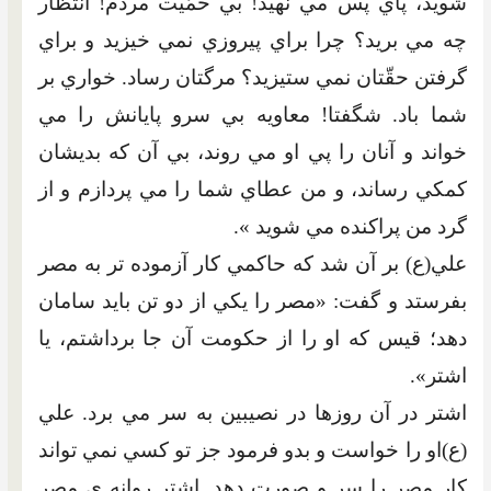
شويد، پاي پس مي نهيد! بي حمّيت مردم! انتظار
چه مي بريد؟ چرا براي پيروزي نمي خيزيد و براي
گرفتن حقّتان نمي ستيزيد؟ مرگتان رساد. خواري بر
شما باد. شگفتا! معاويه بي سرو پايانش را مي
خواند و آنان را پي او مي روند، بي آن که بديشان
کمکي رساند، و من عطاي شما را مي پردازم و از
گرد من پراکنده مي شويد ».
علي(ع) بر آن شد که حاکمي کار آزموده تر به مصر
بفرستد و گفت: «مصر را يکي از دو تن بايد سامان
دهد؛ قيس که او را از حکومت آن جا برداشتم، يا
اشتر».
اشتر در آن روزها در نصيبين به سر مي برد. علي
(ع)او را خواست و بدو فرمود جز تو کسي نمي تواند
کار مصر را سر و صورت دهد. اشتر روانه ي مصر