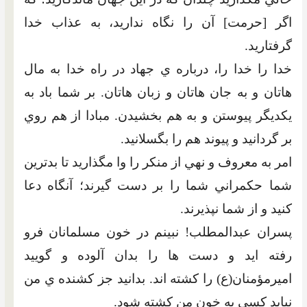
اگر [حرمت] آن را نگاه نداريد، به عذاب خدا
گرفتاريد.
خدا را خدا را، درباره ي جهاد در راه خدا به مال
هاتان و به جان هاتان و زبان هاتان. بر شما باد به
يکديگر پيوستن و به هم بخشيدن. مبادا از هم روي
بر گردانيد و پيوند هم را بگسلانيد.
امر به معروف و نهي از منکر را وا مگذاريد تا بدترين
شما حکمراني شما را بر دست گيرند؛ آنگاه دعا
کنيد و از شما نپذيرند.
پسران عبدالمطلب! نبينم در خون مسلمانان فرو
رفته ايد و دست ها را بدان آلوده و گوييد
اميرمؤمنان(ع) را کشته اند. بدانيد جز کشنده ي من
نبايد کسي به خون من کشته شود.