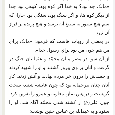
«مالک چه بود؟ به خدا اگر کوه بود، کوهي بود جدا
از ديگر کوه ها، و اگر سنگ بود، سنگي بود خارا، که
سم هيچ ستور به ستيغ آن نرسد و هيچ پرنده بر فراز
آن نپرد».
در بعضي از رويات هاست که فرمود: «مالک براي
من هم چون من بود براي رسول خدا».
از آن سو، در مصر ميان محمّد و عثمانيان جنگ در
گرفت و آنان بر وي پيروز گشتند و او را شهيد کردند
و جسدش را درون خر مرده نهادند و آتش زدند. کار
آنان چنان بيرحمانه بود که چون عايشه شنيد، سخت
گريست و در پس نماز، معاويه و عمرو را نفرين کرد.
چون علي(ع) از کشته شدن محمّد آگاه شد، او را
ستود و به عبدالله بن عباس چنين نوشت: