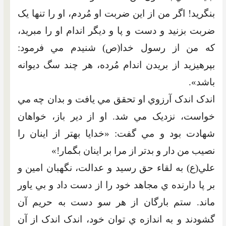
بنگريد! اگر من از اين ضربت او مُردم، او را تنها يک
ضربت بزنيد و دست و پا و ديگر اندام او را مبريد،
که من از رسول خدا(ص) شنيدم مي فرمود:
بپرهيزيد از بريدن اندام مُرده، هر چند سگ ديوانه
باشد».
اندک اندک آرزوي او تحقق مي يافت و بدان چه مي
خواست، نزديک مي شد. او از دير باز، خواهان
شهادت بود و مي گفت: «خدايا بهتر از اينان را
نصيب من دار و بدتر از مرا بر اينان بگمار!»
علي(ع) به لقاء حق رسيد و عدالت، نگهبان امين و
بر پا دارنده ي مجاهد خود را از دست داد و بي ياور
ماند. ستم بارگان از هر سو دست به حريم آن
گشودند و به اندازه ي توان خود، اندک اندک از آن