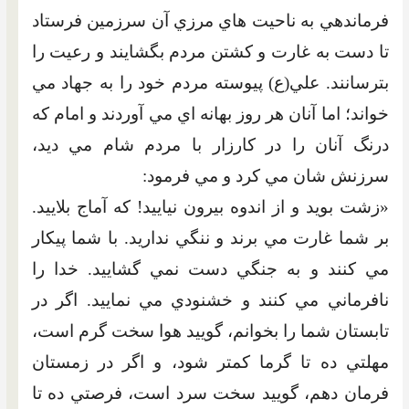
فرماندهي به ناحيت هاي مرزي آن سرزمين فرستاد
تا دست به غارت و کشتن مردم بگشايند و رعيت را
بترسانند. علي(ع) پيوسته مردم خود را به جهاد مي
خواند؛ اما آنان هر روز بهانه اي مي آوردند و امام که
درنگ آنان را در کارزار با مردم شام مي ديد،
سرزنش شان مي کرد و مي فرمود:
«زشت بويد و از اندوه بيرون نياييد! که آماج بلاييد.
بر شما غارت مي برند و ننگي نداريد. با شما پيکار
مي کنند و به جنگي دست نمي گشاييد. خدا را
نافرماني مي کنند و خشنودي مي نماييد. اگر در
تابستان شما را بخوانم، گوييد هوا سخت گرم است،
مهلتي ده تا گرما کمتر شود، و اگر در زمستان
فرمان دهم، گوييد سخت سرد است، فرصتي ده تا