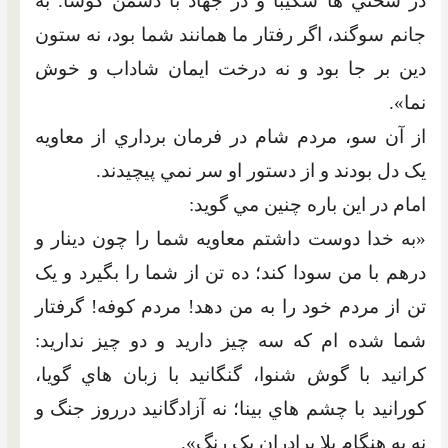
در سختي ها شکيبا و در جهاد با دشمن کوشا. به
جانم سوگند، اگر رفتار ما همانند شما بود، نه ستون
دين بر جا بود و نه درخت ايمان شاداب و خوش
نما».
از آن سو، مردم شام در فرمان برداري از معاويه
يک دل بودند و از دستور او سر نمي پيچيدند.
امام در اين باره چنين مي گويد:
«به خدا دوست داشتم معاويه شما را چون دينار و
درهم با من سودا کند؛ ده تن از شما را بگيرد و يک
تن از مردم خود را به من دهد! مردم کوفه! گرفتار
شما شده ام که سه چيز داريد و دو چيز نداريد:
کرانيد با گوش شنوا، گنگانيد با زبان هاي گويا،
کورانيد با چشم هاي بينا؛ نه آزادگانيد درروز جنگ و
نه به هنگام بلا برادران يک رنگ».