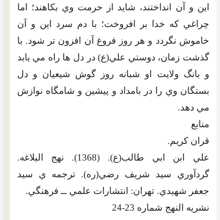
اين و آن انداختند، شايد از حرمت وي بکاهند؛ اما
چراغي که خدا بر افروخت؛ با دم سرد اين و آن
خاموش نگردد و هر روز فروغ آن افزون تر شود. با
گذشت زمان، دوستي علي(ع) در دل ها راه مي يابد
و بانگ ولايت او شبانه روز گوش شيعيان و دل
بستگان وي را در بامداد و پيشين و شامگاه نوازش
مي دهد.
منابع
قران کريم.
علي ابن ابي طالب(ع). (1368). نهج البلاغه.
گردآوري سيد شريف رضي(ره). ترجمه ي سيد
جعفر شهيدي. تهران: انتشارات علمي ــ فرهنگي.
نشريه النهج شماره 23-24