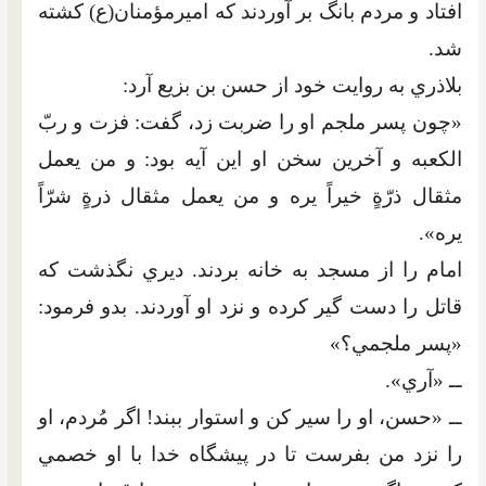
افتاد و مردم بانگ بر آوردند که اميرمؤمنان(ع) کشته
شد.
بلاذري به روايت خود از حسن بن بزيع آرد:
«چون پسر ملجم او را ضربت زد، گفت: فزت و ربّ
الکعبه و آخرين سخن او اين آيه بود: و من يعمل
مثقال ذرّةٍ خيراً يره و من يعمل مثقال ذرةٍ شرّاً
يره».
امام را از مسجد به خانه بردند. ديري نگذشت که
قاتل را دست گير کرده و نزد او آوردند. بدو فرمود:
«پسر ملجمي؟»
ــ «آري».
ــ «حسن، او را سير کن و استوار ببند! اگر مُردم، او
را نزد من بفرست تا در پيشگاه خدا با او خصمي