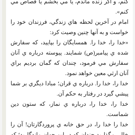
کنم، و اگر زنده ماندم، يا مي بخشم يا قصاص مي
کنم».
امام در آخرين لحظه هاي زندگي، فرزندان خود را
خواست و به آنها چنين وصيت کرد:
«خدا را، خدا را. همسايگان را بپاييد، که سفارش
شده ي پيامبر(ص) شمايند. پيوسته درباره ي آنان
سفارش مي فرمود، چندان که گمان برديم براي
آنان ارثي معين خواهد نمود.
خدا را، خدا را. درباره ي قران؛ مبادا ديگري بر شما
پيشي گيرد در رفتار به حکم آن.
خدا را، خدا را، درباره ي نماز، که ستون دين
شماست.
خدا را خدا را، در حق خانه ي پروردگارتان! آن را
خالي مگذاريد چندان که در اين جهان ماندگاريد؛ که