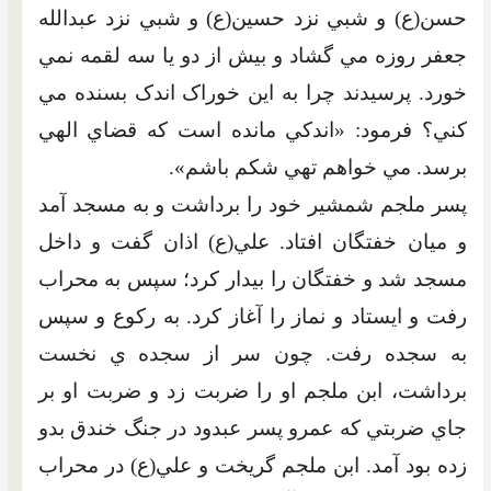
حسن(ع) و شبي نزد حسين(ع) و شبي نزد عبدالله
جعفر روزه مي گشاد و بيش از دو يا سه لقمه نمي
خورد. پرسيدند چرا به اين خوراک اندک بسنده مي
کني؟ فرمود: «اندکي مانده است که قضاي الهي
برسد. مي خواهم تهي شکم باشم».
پسر ملجم شمشير خود را برداشت و به مسجد آمد
و ميان خفتگان افتاد. علي(ع) اذان گفت و داخل
مسجد شد و خفتگان را بيدار کرد؛ سپس به محراب
رفت و ايستاد و نماز را آغاز کرد. به رکوع و سپس
به سجده رفت. چون سر از سجده ي نخست
برداشت، ابن ملجم او را ضربت زد و ضربت او بر
جاي ضربتي که عمرو پسر عبدود در جنگ خندق بدو
زده بود آمد. ابن ملجم گريخت و علي(ع) در محراب