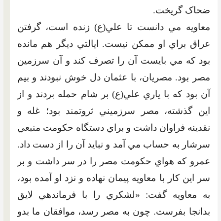
ضحاک گريخت.
معاويه مي دانست تا علي(ع) زنده است، گرفتن
عراق براي او ممکن نيست. ايالتي ديگر هم مانده
بود که مي بايست آن را تصرف کند و آن سرزمين
مصر بود. مصريان، با عثمان دل خوش نبودند و بيم
آن بود که با ياري علي(ع) بر شام حمله بردند و از
اين گذشته، مصر سرزميني ثروتمند بود؛ غله و
نقدينه فراوان داشت و براي دستگاه حکومت منبعي
سرشار به حساب مي آمد و نبايد آن را از دست داد.
عمرو که هواي حکومت مصر را در سر داشت و بر
سر اين کار با معاويه پيمان نهاده و نزد او آمده بود،
به معاويه گفت: «لشکري را با فرماندهي لايق
بدانجا بفرست. چون به مصر رسد، موافقان ما بدو