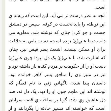
است.
آنچه به نظر درست تر مي آيد، اين است که ريشه ي
اين توطئه را بايد نخست در کوفه، سپس در دمشق
جست و جو کرد؛ چنان که نوشته شد، معاويه مي
دانست تا علي(ع) زنده است، دست يابي به خلافت
براي او ممکن نيست. اشعث پسر قيس نيز، چنان
که اشارت شد، با علي(ع) يک دل نبود؛ چون علي(ع)
دست او را از حکومت بر مردم کنده باز داشته بود و
نيز در منبر وي را منافق پسر کافر خوانده بود.
داستان پيدا شدن ناگهاني زني به نام قطّام که
نوشته اند ابن ملجم چون او را ديد، يک دل نه، صد
دل عاشق وي شد، گويا بر ساخته ي قصه سرايان
است که خواسته اند مسير حادثه را بگردانند و از