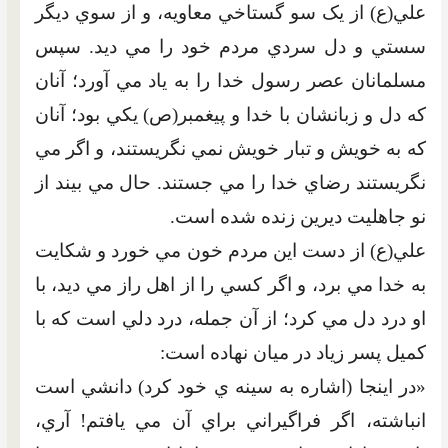
علي(ع) از يک سو گستاخي معاويه، و از سوي ديگر
سستي و دل سردي مردم خود را مي ديد. سپس
مسلمانان عصر رسول خدا را به ياد مي آورد؛ آنان
که دل و زبانشان با خدا و پيغمبر(ص) يکي بود؛ آنان
که به خويش و تبار خويش نمي نگريستند، و اگر مي
نگريستند رضاي خدا را مي جستند. حال مي بيند از
نو جاهليت ديرين زنده شده است.
علي(ع) از دست اين مردم خون مي خورد و شکايت
به خدا مي برد، و اگر کسي را از اهل راز مي ديد، با
او درد دل مي کرد؛ از آن جمله، درد دلي است که با
کميل پسر زياد در ميان نهاده است:
«در اينجا (اشاره به سينه ي خود کرد) دانشي است
انباشته، اگر فراگيراني براي آن مي يافتم! آري،