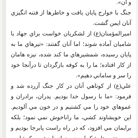
و آن».
جنگ با خوارج پايان يافت و خاطرها از فتنه انگيزي
آنان ايمن گشت.
اميرالمؤمنان(ع) از لشکريان خواست براي جهاد با
شاميان آماده شوند؛ اما آنان گفتند: «تيرهاي ما به
پايان رسيده، شمشيرهاي ما کند شده، نيزه هامان
از کار افتاده؛ ما را به کوفه بازگردان تا درآنجا خود
را سر و ساماني دهيم».
علي(ع) از کوتاهي آنان در کار جنگ آزرده شد و
فرمود: «ما با رسول خدا بوديم. پدران، برادران و
عموهاي خود را مي کشتيم و در خون مي آلوديم.
اين خويشاوند کشي، ما راناخوش نمي نمود؛ بلکه
برايمان مي افزود، که در راه راست پابرجا بوديم و