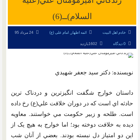
زندگاني اميرمؤمنان علي(عليه
السلام)ــ(6)
خادم اهل البیت
ائمه اطهار
,
امام علی (ع)
24 مرداد 95
0 دیدگاه
1602بازدید
نويسنده: دکتر سيد جعفر شهيدي
داستان خوارج شگفت انگيزترين و دردناک ترين
حادثه اي است که در دوران خلافت علي(ع) رخ داده
است. طلحه و زبير حکومت مي خواستند. معاويه
ديده به خلافت دوخته بود؛ اما خوارج به هيچ يک از
اين دو امتياز دل نبسته بودند. بعضي از آنان شب