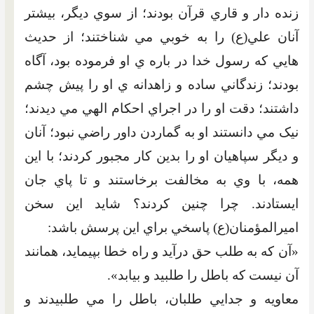
زنده دار و قاري قرآن بودند؛ از سوي ديگر، بيشتر
آنان علي(ع) را به خوبي مي شناختند؛ از حديث
هايي که رسول خدا در باره ي او فرموده بود، آگاه
بودند؛ زندگاني ساده و زاهدانه ي او را پيش چشم
داشتند؛ دقت او را در اجراي احکام الهي مي ديدند؛
نيک مي دانستند او به گماردن داور راضي نبود؛ آنان
و ديگر سپاهيان او را بدين کار مجبور کردند؛ با اين
همه، با وي به مخالفت برخاستند و تا پاي جان
ايستادند. چرا چنين کردند؟ شايد اين سخن
اميرالمؤمنان(ع) پاسخي براي اين پرسش باشد:
«آن که به طلب حق درآيد و راه خطا بپيمايد، همانند
آن نيست که باطل را طلبيد و بيابد».
معاويه و جدايي طلبان، باطل را مي طلبيدند و