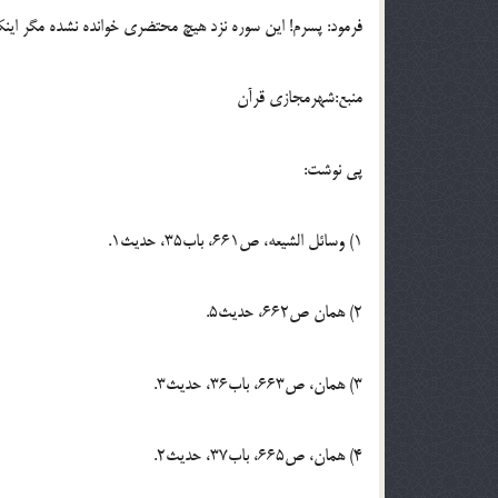
فرمود: پسرم! اين ‏سوره نزد هيچ محتضرى خوانده نشده مگر اينكه 
منبع:شهرمجازی قرآن
پی نوشت:
1) وسائل الشيعه، ص‏661، باب‏35، حديث‏1.
2) همان ص‏662، حديث‏5.
3) همان، ص‏663، باب‏36، حديث‏3.
4) همان، ص‏665، باب‏37، حديث‏2.