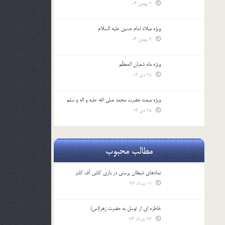
2 بهمن 04
ویژه میلاد امام حسین علیه السلام
2 بهمن 04
ویژه ماه شعبان المعظّم
28 دی 04
ویژه مبعث حضرت محمد صلی الله علیه و اله و سلم
25 دی 04
مطالب محبوب
نمادهای شیطان پرستی در بازی کلش آف کلنز
11 مرداد 94
خاطره ای از توسل به حضرت زهرا(س)
23 خرداد 94