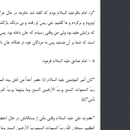
“نزد امام باقرعليه السلام بودم كه گفته شد عكرمه در حال مرگ 
اوبروم و برگردم و ما گفتيم: بلى. پس او رفت و بى درنگ بازگش
كه برايش مفيد بود ولى من وقتى رسيدم كه جان باخته‏ بود. پس
است كه شما بر آن هستيد پس به مردگان‏ خود در هنگام جان دادن شه
5 – امام صادق‏ عليه السلام فرمود:
“كان أمير المؤمنين ‏عليه السلام إذا حضر أحداً من أهل بيته الموت قال
ربّ السموات السبع وربّ الأرضين السبع وما بينهما وربّ العر
بأس”(5).
“حضرت على‏ عليه السلام وقتى يكى از بستگانش در حال احتضار قرارمى‏
العظيم، سبحان اللَّه ربّ السموات السبعوربّ الأرضين ‏السبع وما