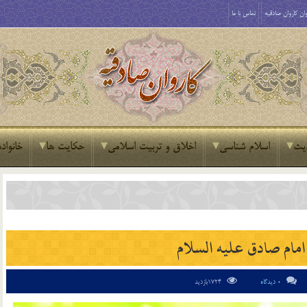
ان کاروان صادقیه
تماس با ما
یث
اسلام شناسی
اخلاق و تربیت اسلامی
حکایت ها
خانواده
امام صادق ‏عليه السلام
0 دیدگاه
1724بازدید