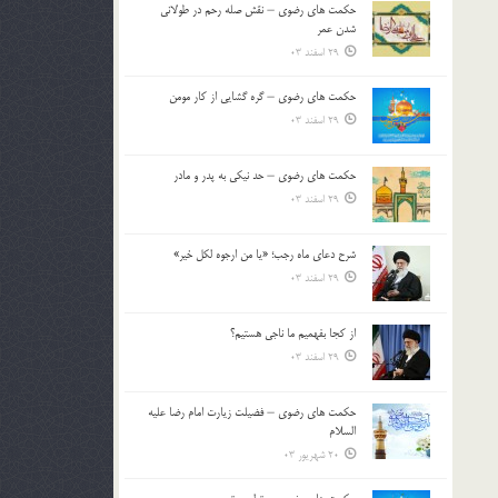
حکمت های رضوی – نقش صله رحم در طولانی
بالا
شدن عمر
و
29 اسفند 03
پایین
استفاده
حکمت های رضوی – گره گشایی از کار مومن
کنید.
29 اسفند 03
حکمت های رضوی – حد نیکی به پدر و مادر
29 اسفند 03
شرح دعای ماه رجب؛ «یا من ارجوه لکل خیر»
29 اسفند 03
از كجا بفهميم ما ناجی هستیم؟
29 اسفند 03
حکمت های رضوی – فضیلت زیارت امام رضا علیه
السلام
20 شهریور 03