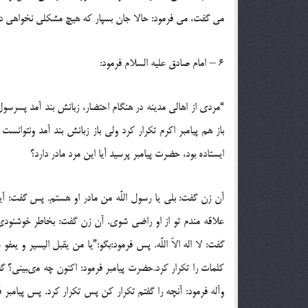
مى‏ گفت، مى ‏فرمود: حالا جان بسپار كه هيچ ‏مشكلى نخواهى 
6 – امام صادق‏ عليه السلام فرمود:
“مردى از اهالى مدينه در هنگام احتضار، زبانش بند آمد پس‏رسول خد
باز هم پيامبر اكرم تكرار كرد ولى باز زبانش بند آمد ونتوانست ل
ايستاده بود، حضرت پيامبر پرسيد آيا اين‏ مرد مادر دارد؟
آن زن گفت: بلى يا رسول اللَّه من مادر او هستم. پس ‏گفت: آ
علاقه مندم تو از او راضى شوى. آن زن‏ گفت: بخاطر خوشنودى ش
گفت: لا اله الاّ اللَّه. پس فرمود:بگو:”يا من يقبل اليسير و يعف
كلمات را تكرار كرد.حضرت پيامبر فرمود: اكنون چه مى‏بينى؟ گف
وآله فرمود: آنچه را گفتم ‏تكرار كن پس تكرار كرد. پس پيامبر