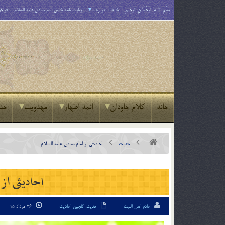
بِسْمِ اللَّـهِ الرَّحْمَـٰنِ الرَّحِيمِ
خانه
درباره ما
زیارت نامه خاص امام صادق علیه السلام
فراخو
خانه
کلام جاودان
ائمه اطهار
مهدویت
حد
حدیث
احادیثی از امام صادق ‏عليه السلام
احادیثی از 
خادم اهل البیت
حدیث
,
گلچین احادیث
26 مرداد 95