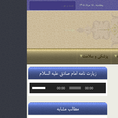
پنجشنبه , 15 مرداد 1405
پزشکی و سلامت
زیارت نامه امام صادق علیه السلام
پخش‌کننده
برای
00:00
00:00
صوت
افزایش
یا
کاهش
صدا
مطالب مشابه
از
کلیدهای