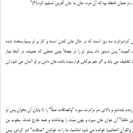
در همان لحظه بودكه آن مرد، جان به جان آفرين تسليم كرد.(6)”
ض كرد:برادرم سه روز است كه در حال جان كندن است و كار بر او بسيارسخت شده
الموت” پس دستور داد بستر او را در مصلاّ يعنى محلى كه ‏هميشه در آنجا نماز
درد تخفيف مى ‏يابد و اگر هم مرگش فرارسيده باشد،جان دادن بر او آسان مى ‏شود ان
دم بلندشو و بالاى سر برادرت سوره “والصافّات صفّاً” را تا پايان آن بخوان.پس او
ن خلقنا” آن جوان جان سپرد و چون ميّت را پوشاندند و همه‏ خارج شدند، يعقوب بن
 والقرآن الحكيم) خوانده مى‏ شود اماشما، ما را به خواندن “صافات” امر كردى. پس