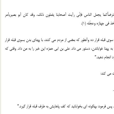
معترضاًكما يجعل الناس فإنّي رأيت أصحابنا يفعلون ذلك، وقد كان أبو بصيريأمر
في جهازه وعجّله (1).
ى قبله قرار ده وآنطور كه بعضى از مردم مى ‏كنند، با پهناى بدن‏ بسوى قبله قرار
ه پهنا خواباندن، دستور مى‏ داد. على بن ابى حمزه اين‏ خبر را به من داد. وقتى كه
 انجام دهيد.”
 پس ‏فرمود: بهگونه ‏اى بخوابانيد كه كف پاهايش به طرف قبله قرار گيرد.”