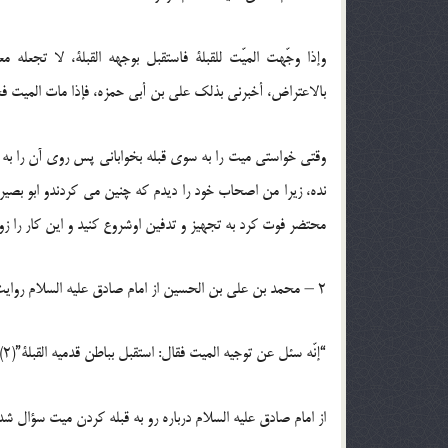
وإذا وجّهت الميّت للقبلة فاستقبل بوجهه القبلة، لا تجعله 
بالاعتراض، أخبرني بذلك علي بن أبى حمزه، فإذا مات الميت ‏فخذ 
وقتى خواستى ميت را به سوى قبله بخوابانى پس روى آن را به‏ سو
نده، زيرا من اصحاب خود را ديدم كه چنين مى ‏كردندو ابو بصير ب
محتضر فوت كرد به تجهيز و تدفين اوشروع كنيد و اين كار را زود
2 – محمد بن على بن الحسين از امام صادق ‏عليه السلام روايت مى‏ كند:
“إنّه سئل عن توجيه الميت فقال: استقبل بباطن قدميه القبلة”(2).
از امام صادق‏ عليه السلام درباره رو به قبله كردن ميت سؤال شد