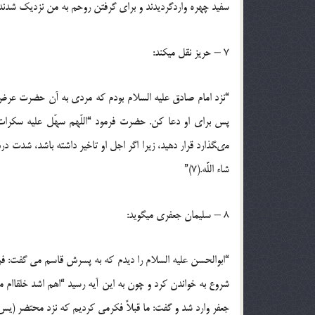
سفيد چهره واردگرديدند و براى گرفتن روحم به من نزديك شدند. 
7 – حريز نقل ميكند:
“نزد امام صادق‏ عليه السلام بودم كه مردى به آن حضرت عر
پس براى او دعا كن. حضرت فرمود “اللّهم سهّل عليه ‏سكرات 
مى‏گذارد قرار دهيد، زيرا اگر اجل او تاخير داشته‏ باشد، شدت 
شاء اللَّه.(7)”
8 – سليمان جعفرى ميگويد:
“ابوالحسن‏ عليه السلام را ديدم كه به پسرش قاسم مى ‏گفت: فرزن
شروع به خواندن كرد و چون به اين آيه رسيد “اهم اشد خلقاام م
جعفر وارد شد و گفت: ما قبلاً فكرمى ‏كرديم كه نزد محتضر (يس