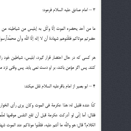
3 – امام صادق‏ عليه السلام فرمود:
ما من أحد يحضره الموت إلّا وكّل به إبليس من شياطينه من يأ
حضرتم موتاكم فلقّنوهم شهادة أن لا إله إلّا اللَّه وأن محمّداًرسول ا
هر كسى كه در حال احتضار قرار گيرد، ابليس، شياطين خود رامأ
كنند. پس اگر مؤمن باشد، بر او دست نمى ‏يابد. پس ‏وقتى نزد م
4 – ابو بصير از امام باقرعليه السلام نقل ميكند:
كنّا عنده فقيل له: هذا عكرمة في الموت وكان يرى رأي الخوارج‏ ف
فقال: أما إنّي لو أدركت عكرمة قبل أن تقع النفس موقعها لعلّ
الكلام؟ قال: هو واللَّه ما أنتم عليه، فلقّنوا موتاكم عند الموت‏ شهادة أن