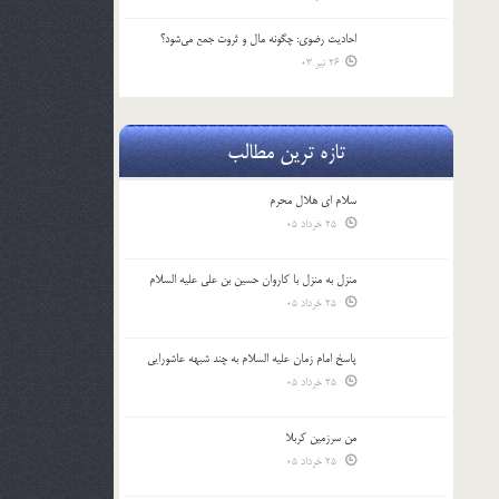
احادیث رضوی: چگونه مال و ثروت جمع می‌شود؟
26 تیر 03
تازه ترین مطالب
سلام ای هلال محرم
25 خرداد 05
منزل به منزل با کاروان حسین بن علی علیه السلام
25 خرداد 05
پاسخ امام زمان علیه السلام به چند شبهه عاشورایی
25 خرداد 05
من سرزمین کربلا
25 خرداد 05