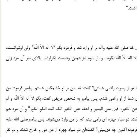
داشت.”
اصلى الله عليه وآله بر او وارد شد و فرمود بگو “لا اله الاّ اللَّه” ولى اونتوانست،
ا اله الاّ اللَّه بگويد، و بار سوم نيز همين وضعيت تكرارشد. بالاى سر آن مرد زنى
يا تو از پسرت راضى هستى؟ گفت: نه، من بر او خشمگين‏ هستم. پيامبر فرمود: من
ما از او راضى شدم. پس پيامبر به شخص ‏مريض گفت: بگو لا اله الاّ اللَّه و او
و عن الكثير، اقبل منى اليسير و اعف ‏عنى الكثير انك انت العفو الغفور” و آن مرد هم
ت: دو سياه چهره‏ اى رامى ‏بينم كه بر من وارد مى‏شوند. پس پيامبرصلى الله عليه
 فرمود: اكنون چه مى‏بينى؟ گفت:آن دو سياه چهره از من دور و خارج شدند و دو نفر