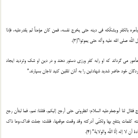
مره ‏بالكفر ويشكّكه في دينه حتى يخرج نفسه، فمن كان مؤمناً لم يقدرعليه، فإذا
للَّه ‏صلى الله عليه وآله حتى يموتوا”(3).
مور مى ‏گرداند كه او رابه كفر ورزى دستور دهند و در دين او شك ‏وترديد ايجاد
ردگان خود حاضر شديد شهادتين را به آنان تلقين كنيد تاجان بسپارند.”
قال لنا أبوجعفرعليه السلام: انظروني حتى أرجع إليكم، فقلنا: نعم، فما لبث‏أن رجع
مته ‏كلمات ينتفع بها ولكنّي أدركته وقد وقعت موقعها، فقلت: جعلت فداك،وما ذاك
 لا إله إلّا اللَّه والولاية” (4).