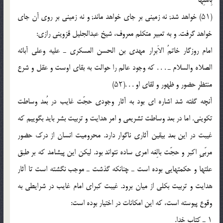
(۵۱) خواهد شد; نه زمینى بر جاى خواهد ماند; و نه زمینى بر روى آن جاى
خواهد گرفت. و به تعبیر متکلم معروف، شیخ عبدالجلیل قزوینى رازى:
امام روزگار خاتمُ الاَبرار مهدى بن الحسن العسکرى ـ علیه وعلى آبائه
الصلاه والسلام ـ . . . که وجود عالم را حوالت به بقاى اوست و عقل و شرع
منتظرِ حضور و ظهور و لقاى او . . .(۵۲)
آنچه گفته شد اشاره اى بود به آثار وجودى حجّت غایب در بُعد وساطت
تکوینى. اما در بعد وساطت تشریعى و امر هدایت و تربیت بشر باید بگوییم که
غیبت در این بعد بیقین آثارى ناگوار دارد. محرومیت انسان از درک حضور
مربّىِ اکبر و حجّت بالِغه امرى ساده نتواند بود. لیکن این پیشامد که بر طبق
علتها و حکمتهایى بوده است ـ چنانکه گذشت ـ موجب نگشته است تا آثار
هدایت و تربیت بکلى از میان برود. غیبت کبراى امام غایب در شرایطى به
وقوع پیوسته است، که این امکانات در اختیار بوده است:
۱ ـ کتاب خدا.