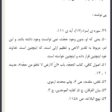
پي نوشت :
۴۹. سوره ى اِسراء (۱۷)، آیه ى ۱۱۱.
۵۰. یعنى که او، بدون وجود حجّت، نمى توانست وجود داشته باشد. و این
امر، مربوط به تقدیر الاهى و تنظیم ازلى است، که اینچنین است. خداوند
خود اینچنین قرار داده و اینچنین خواسته است.
۵۱. اصول کافى، کتاب الحجّه، باب «انّ الارض لا تخلو من حجّه»، حدیث
۱ ـ ۱۳.
۵۲. نقض، مقدمه، ص ۶، چاپ محدث ارموى.
۵۳. بیان الفرقان، ج ۵; کفایه الموحدین، ج ۳.
۵۴. نهج البلاغه، ص ۱۱۵۸.