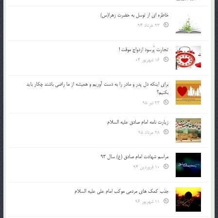
خاطره ای از توسل به حضرت زهرا(س)
23 خرداد 94
تجارت پُرسود ازدواج موقت !
16 شهریور 04
براي اينكه دل پدر و مادر را به دست آوريم و هميشه از ما راضي باشند چكار بايد
بكنيم؟
23 تیر 95
زیارت نامه امام صادق علیه السلام
28 مرداد 95
مراسم شهادت امام صادق (ع) سال 93
10 فروردین 94
جذب کمک های مردمی موکب امام علی علیه السلام
11 شهریور 96