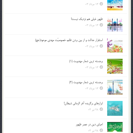
13 مرداد 03
ظهور خیلی هم نزدیک نیست!
13 مرداد 03
استقرار عدالت و از بين بردن ظلم، خصوصيّت مهدي موعود(عج)
13 مرداد 03
برجسته ترين شعار مهدويت (1)
13 مرداد 03
برجسته ترين شعار مهدويت (2)
13 مرداد 03
ابزارهاي برگزيده آخر الزماني شيطان!
28 تیر 03
احياي دين در عصر ظهور
28 تیر 03