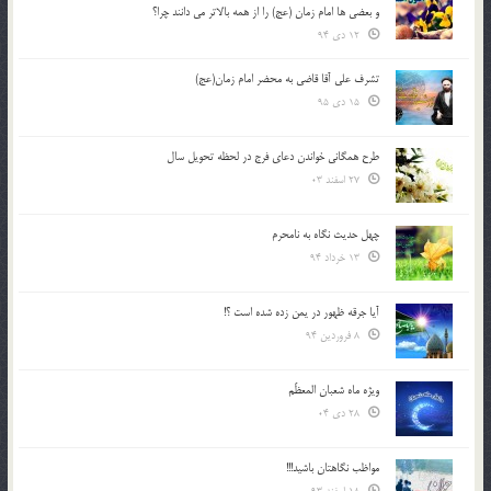
و بعضي ها امام زمان (عج) را از همه بالاتر مي دانند چرا؟
12 دی 94
تشرف علي آقا قاضي به محضر امام زمان(عج)
15 دی 95
طرح همگانی خواندن دعای فرج در لحظه تحویل سال
27 اسفند 03
چهل حدیث نگاه به نامحرم
13 خرداد 94
آیا جرقه ظهور در یمن زده شده است ؟!
8 فروردین 94
ویژه ماه شعبان المعظّم
28 دی 04
مواظب نگاهتان باشید!!!