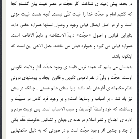
در بحث پیش زمینه ى شناخت آثار حجّت در عصر غیبت بیان گشت; آنجا
که گفتیم امام و حجّت خدا را غیبت کلّى نیست; آنچه هست غیبت جزئى
است و او در اصل ایصال فیضِ وجود و وصول نعمتها همواره حضور دارد.
بنابراین قوانین و اصول «حجّت» دایمُ الاستفاضه و دایمُ الافاضه است.
همواره فیض مى گیرد و همواره فیض مى بخشد. جعل الاهى این است که
اینگونه باشد.
بدینسان مى یابیم که عمده ترین فایده ى وجود حجّت آثارِ ولایت تکوینىِ
اوست. حجّت و ولىّ از نظر ناموس تکوین و قانون ایجاد و پیوستهاى درونىِ
نظام حکیمانه ى آفرینش باید باشد. زیرا مبناى عالم هستى ـ چنانکه در پیش
نیز یاد شد ـ بر اسباب و وسایط است; و بر وجود فرد کامل در سببیّت و
وساطت، که خود واسطهُ الوَسایط، و سبب الاسباب است. پس تربیت مردم و
اداره ى اجتماع و نشر اسلام در همه ى جهان و تشکیل حکومتِ حَقّه یکى
از چند و چندین اثر وجود حجّت است و در صورتى که به دلیل حکمتهایى