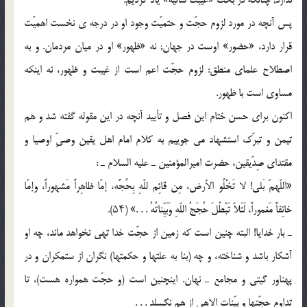
ندارد; چنانکه در بحث «غیبت شأنیّه» یاد کردیم.
پس آنچه در مورد لزوم حجّت و حتمیّت وجود او در درجه ى نخست اهمیّت
قرار دارد، «حضور» اوست در جهان; نه «ظهور» او در میان مردمان. و به
اصطلاح علماى منطق: لزوم حجّت اعم است از غیبت و ظهور، نه اینکه
مساوى است با ظهور.
اکنون براى حسن ختام این فصل و تأیید آنچه در این مقوله گفته شد و هم
تیمن و تبرّک استشهاد مى جوییم به کلام امام اهل یقین وصىِّ اوصیا و
مقتداى صِدّیقین، حضرت امیرالمؤمنین ـ علیه السلام ـ :
«اللّهمّ بَلى! لا تَخْلُو الأرض، مِن قائِم للّهِ بِحُجَّه، إمّا ظاهِراً مَشهوراً، وإمّا
خائِفاً مَغموراً، لَئَلاّ تَبْطُلَ حُجَجُ اللّهِ وَبَیِّناتُهُ . . .» (۵۴).
ـ بار خدایا! البته چنین است که زمین از حجّت خدا تهى نخواهد ماند، چه او
آشکار باشد و شناخته، و چه (بنا به علتها و حکمتها) نگران از ستمکران و در
پهناور گیتى و مجامع ـ نهان. اینچنین است (و حجّت همواره هست)، تا
تداوم حجّتها و بیّنات الاهى از هم نگسلد . . .