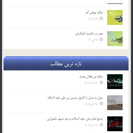
جنگ جهاني آخر
28 تیر 03
مصر در احادیث آخرالزمان
28 تیر 03
تازه ترین مطالب
سلام ای هلال محرم
25 خرداد 05
منزل به منزل با کاروان حسین بن علی علیه السلام
25 خرداد 05
پاسخ امام زمان علیه السلام به چند شبهه عاشورایی
25 خرداد 05