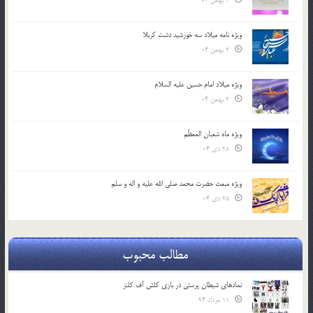
3 بهمن 04
ویژه نامه میلاد سه خورشید دشت کربلا
2 بهمن 04
ویژه میلاد امام حسین علیه السلام
2 بهمن 04
ویژه ماه شعبان المعظّم
28 دی 04
ویژه مبعث حضرت محمد صلی الله علیه و اله و سلم
25 دی 04
مطالب محبوب
نمادهای شیطان پرستی در بازی کلش آف کلنز
11 مرداد 94