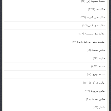
حضرت معصومه (س)
(45)
حکایت ها
(2,244)
حکایت های آموزنده
(749)
حکایت های قرآنی
(107)
حکایت های معصومین
(838)
حکومت جهانی امام زمان (عج)
(24)
خاندان عصمت
(15)
خانواده
(227)
خانواده
(2,682)
خانواده مهدوی
(22)
خواص خوراکی ها
(550)
خواص سبزی ها
(228)
خواص میوه ها
(308)
داستان
(146)