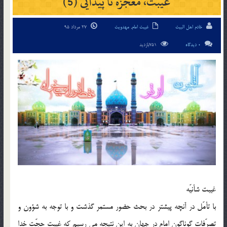
غیبت، معجزه نا پیدایی (5)
خادم اهل البیت
غیبت امام
,
مهدویت
27 مرداد 95
0 دیدگاه
751بازدید
غیبت شأنیّه
با تأمّل در آنچه پیشتر در بحث حضور مستمر گذشت و با توجه به شؤون و
تصرّفات گوناگون امام در جهان به این نتیجه مى رسیم که غیبتِ حجّت خدا