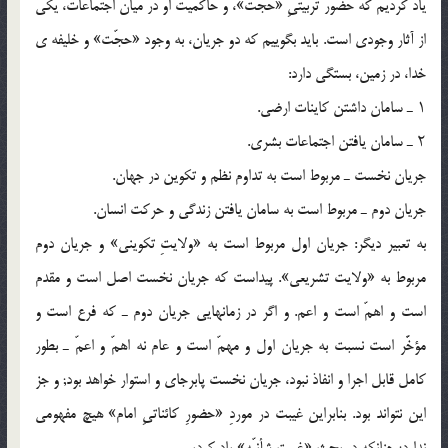
یاد کردیم که حضور تربیتىِ «حُجّت»، و حاکمیت او در میان اجتماعات، یکى
از آثار وجودى است. باید بگوییم که دو جریان، به وجود «حجّت» و خلیفه ى
خدا، در زمین، بستگى دارد:
۱ ـ سامان داشتن کاینات ارضى.
۲ ـ سامان یافتن اجتماعات بشرى.
جریان نخست ـ مربوط است به تداوم نظم و تکوین در جهان.
جریان دوم ـ مربوط است به سامان یافتن زندگى و حرکت انسان.
به تعبیر دیگر: جریان اول مربوط است به «ولایتِ تکوینى» و جریان دوم
مربوط به «ولایت تشریعى». پیداست که جریان نخست اصل است و مقدم
است و اهمّ است و اعم. و اگر در زمانهایى جریان دوم ـ که فرع است و
مؤخَّر است نسبت به جریان اول و مهمّ است و عام نه اهمّ و اعمّ ـ بطور
کامل قابل اجرا و انفاذ نبود، جریان نخست پابرجاى و استوار خواهد بود; و جز
این نتواند بود. بنابراین غیبت در موردِ «حضورِ کائناتىِ امام» هیچ مفهومى