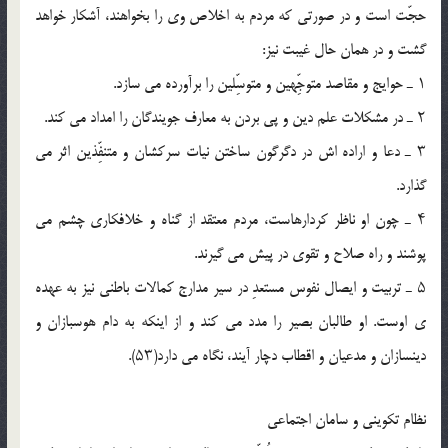
حجّت است و در صورتى که مردم به اخلاص وى را بخواهند، آشکار خواهد
گشت و در همان حال غیبت نیز:
۱ ـ حوایج و مقاصد متوجِّهین و متوسِّلین را برآورده مى سازد.
۲ ـ در مشکلات علم دین و پى بردن به معارف جویندگان را امداد مى کند.
۳ ـ دعا و اراده اش در دگرگون ساختن نیات سرکشان و متنفِّذین اثر مى
گذارد.
۴ ـ چون او ناظر کردارهاست، مردم معتقد از گناه و خلافکارى چشم مى
پوشند و راه صلاح و تقوى در پیش مى گیرند.
۵ ـ تربیت و ایصال نفوس مستعدِ در سیر مدارج کمالات باطنى نیز به عهده
ى اوست. او طالبان بصیر را مدد مى کند و از اینکه به دام هوسبازان و
دینسازان و مدعیان و اقطاب دچار آیند، نگاه مى دارد(۵۳).
نظام تکوینى و سامان اجتماعى