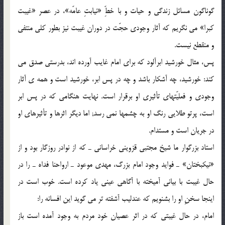
گوناگون مسائل زندگى و حیات و با خطِّ «نیابتِ عامّه»، در عصر «غیبت
کبرا» مى نگریم که آثار وجودى حجّت در دوران غیبت نیز بطور کلى منتفى
و منقطع نیست.
پس، مثال خورشید ابرآلود که براى امام غایب آورده اند، بدرستى صدق مى
کند: خورشید، چه آشکار باشد و چه در پس ابر، خورشید است و همه ى آثار
وجودى و فعلیّتهاى تأثیرى او برقرار است. نهایت هنگامى که در پس ابر
است، پرتو طلایى رنگ او به چشمها نمى رسد; اما دیگر اثرها و تأثیرهاى او
در جریان است و مستدام.
استاد بزرگوار ما شیخ مجتبى قزوینى خراسانى ـ که از نوادر روزگار بود و از
«نیکبختان» ـ فواید وجود امام بزرگ، مهدى موعود ـ ارواحنا فداه ـ را در
حال غیبت با بیانى آمیخته با آگاهى عینى یاد کرده است. خوب است در
اینجا سخنِ او را بشنویم که عندلیب آشفته تر مى گوید این افسانه را:
امام، در حال غیبتى که در اثر عصیان خود مردم به وجود آمده است باز