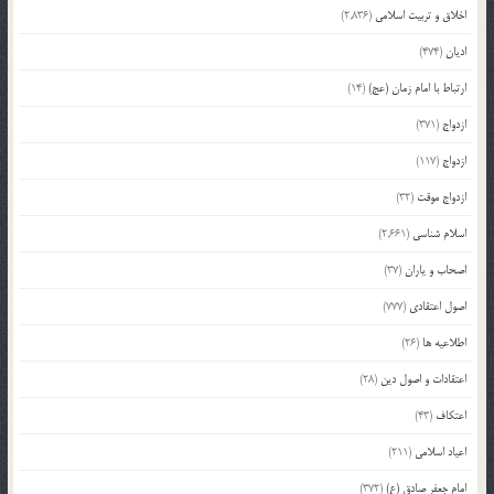
اخلاق و تربیت اسلامی
(2,836)
ادیان
(474)
ارتباط با امام زمان (عج)
(14)
ازدواج
(371)
ازدواج
(117)
ازدواج موقت
(32)
اسلام شناسی
(2,661)
اصحاب و یاران
(37)
اصول اعتقادی
(777)
اطلاعیه ها
(26)
اعتقادات و اصول دین
(28)
اعتکاف
(43)
اعیاد اسلامی
(211)
امام جعفر صادق (ع)
(372)