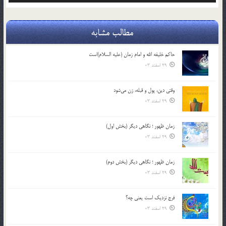
مطالب مشابه
حاکم خليفه الله و امام زمان (علیه السلام)است
29 اسفند 03
وقتی دین، پول و قبله، زن می‌شود
29 اسفند 03
زمان ظهور ؛ نگاهی دیگر (بخش اول)
29 اسفند 03
زمان ظهور ؛ نگاهی دیگر (بخش دوم)
29 اسفند 03
فرج نزدیک است یعنی چه؟
29 اسفند 03