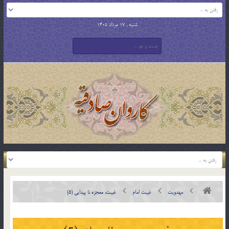
شنبه , 17 مرداد 1405
مهدویت
غیبت امام
غیبت، معجزه نا پیدایی (5)