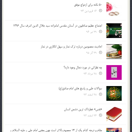
50 نکته برای ازدواج موفق
16 فروردین 94
اجتماع عظیم صادقیون در آستان مقدس امامزاده سید جلال الدین اشرف سال 1396
29 تیر 96
احادیث معصومین درباره ترک نماز و سهل انگاری در نماز
29 آذر 95
چه نظراتی در مورد دجال وجود دارد؟
28 مرداد 94
سوالات طبی و پاسخ های امام صادق(ع)
28 اسفند 93
«نفس» خطرناک ترین دشمن انسان
26 اسفند 93
مقام و درجه كدام يك از 14 معصوم بالاتر است چون بعضي امام علي ـ عليه السلام ـ