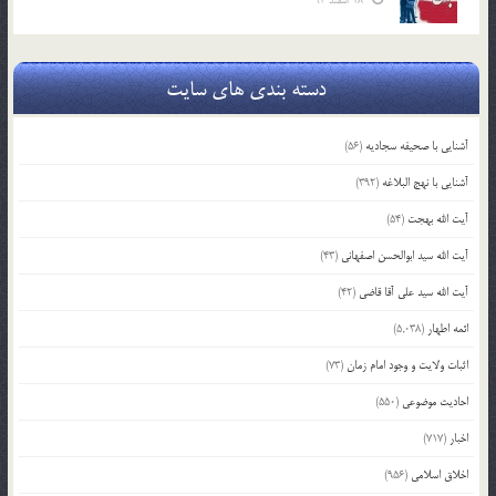
18 اسفند 93
دسته بندی های سایت
آشنایی با صحیفه سجادیه
(56)
آشنایی با نهج البلاغه
(392)
آیت الله بهجت
(54)
آیت الله سید ابوالحسن اصفهانی
(43)
آیت الله سید علی آقا قاضی
(42)
ائمه اطهار
(5,038)
اثبات ولایت و وجود امام زمان
(73)
احادیث موضوعی
(550)
اخبار
(717)
اخلاق اسلامی
(956)