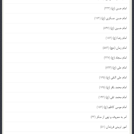
امام حسن (ع)
(233)
امام حسن عسکری (ع)
(172)
امام حسین (ع)
(847)
امام رضا (ع)
(182)
امام زمان (عج)
(583)
امام سجاد (ع)
(227)
امام علی (ع)
(894)
امام علی النقی (ع)
(165)
امام محمد باقر (ع)
(165)
امام محمد تقی (ع)
(146)
امام موسی کاظم (ع)
(152)
امر به معروف و نهی از منکر
(63)
امور تربیتی فرزندان
(51)