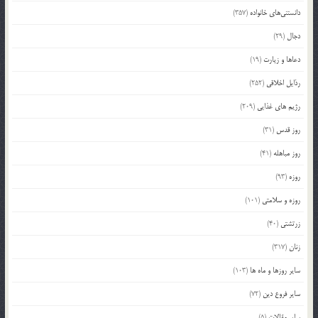
دانستنی‌های خانواده
(357)
دجال
(29)
دعاها و زیارت
(19)
رذایل اخلاقی
(252)
رژیم های غذایی
(209)
روز قدس
(31)
روز مباهله
(41)
روزه
(93)
روزه و سلامتی
(101)
زرتشتی
(40)
زنان
(317)
سایر روزها و ماه ها
(103)
سایر فروع دین
(72)
سایر مقالات
(5)