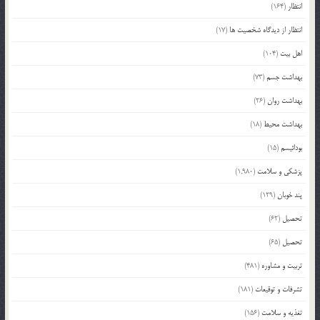
انتظار
(164)
انتظار از دیدگاه شخصیت ها
(17)
اهل بیت
(104)
بهداشت جسم
(73)
بهداشت روان
(26)
بهداشت محیط
(18)
بودائیسم
(15)
پزشکی و سلامت
(1,980)
پند خوبان
(129)
تحصیل
(62)
تحصیل
(65)
تربیت و مشاوره
(481)
تشرفات و توقیعات
(181)
تغذیه و سلامت
(156)