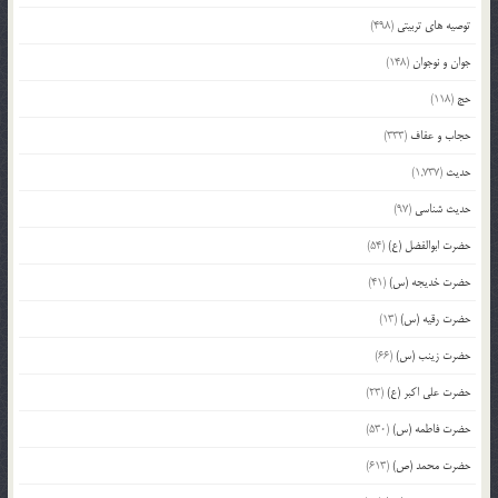
توصیه های تربیتی
(498)
جوان و نوجوان
(148)
حج
(118)
حجاب و عفاف
(333)
حدیث
(1,737)
حدیث شناسی
(97)
حضرت ابوالفضل (ع)
(54)
حضرت خدیجه (س)
(41)
حضرت رقیه (س)
(13)
حضرت زینب (س)
(66)
حضرت علی اکبر (ع)
(23)
حضرت فاطمه (س)
(530)
حضرت محمد (ص)
(613)