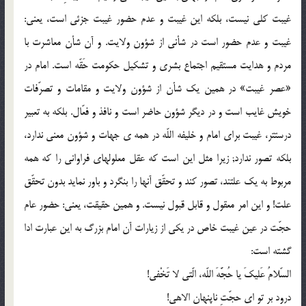
غیبت کلى نیست، بلکه این غیبت و عدم حضور غیبت جزئى است، یعنى:
غیبت و عدم حضور است در شأنى از شؤون ولایت. و آن شأن معاشرت با
مردم و هدایت مستقیم اجتماع بشرى و تشکیل حکومت حَقّه است. امام در
«عصر غیبت» در همین یک شأن از شؤون ولایت و مقامات و تصرّفات
خویش غایب است و در دیگر شؤون حاضر است و نافذ و فعّال. بلکه به تعبیر
درستتر، غیبت براى امام و خلیفه اللّه در همه ى جهات و شؤون معنى ندارد،
بلکه تصور ندارد; زیرا مثل این است که عقل معلولهاى فراوانى را که همه
مربوط به یک علتند، تصور کند و تحقّق آنها را بنگرد و باور نماید بدون تحقّق
علت! و این امر معقول و قابل قبول نیست. و همین حقیقت، یعنى: حضور عام
حجّت در عین غیبت خاص در یکى از زیارات آن امام بزرگ به این عبارت ادا
گشته است:
السّلامُ عَلیکَ یا حُجَّهَ اللّه، الّتی لا تَخْفى!
درود بر تو اى حجّتِ ناپنهان الاهى!