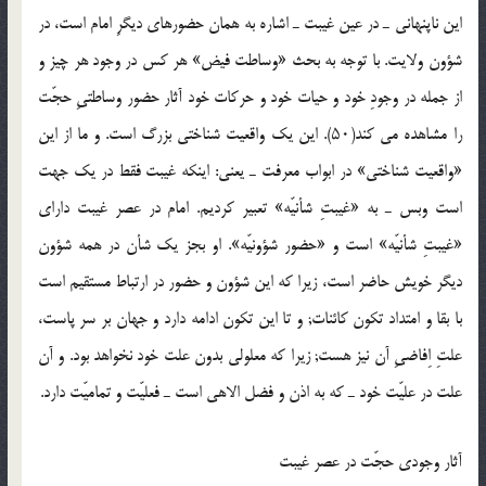
این ناپنهانى ـ در عین غیبت ـ اشاره به همان حضورهاى دیگرِ امام است، در
شؤون ولایت. با توجه به بحث «وساطت فیض» هر کس در وجود هر چیز و
از جمله در وجودِ خود و حیات خود و حرکات خود آثار حضور وساطتىِ حجّت
را مشاهده مى کند(۵۰). این یک واقعیت شناختى بزرگ است. و ما از این
«واقعیت شناختى» در ابواب معرفت ـ یعنى: اینکه غیبت فقط در یک جهت
است وبس ـ به «غیبتِ شأنیّه» تعبیر کردیم. امام در عصر غیبت داراى
«غیبتِ شأنیّه» است و «حضور شؤونیّه». او بجز یک شأن در همه شؤون
دیگر خویش حاضر است، زیرا که این شؤون و حضور در ارتباط مستقیم است
با بقا و امتداد تکون کائنات; و تا این تکون ادامه دارد و جهان بر سر پاست،
علتِ اِفاضىِ آن نیز هست; زیرا که معلولى بدون علت خود نخواهد بود. و آن
علت در علیّت خود ـ که به اذن و فضل الاهى است ـ فعلیّت و تمامیّت دارد.
آثار وجودى حجّت در عصر غیبت