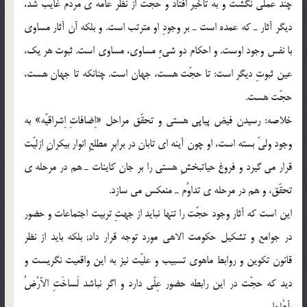
چند عملى نگشت و به تأخیر افتاد و حجّت از نظر عامه ى مردم غایب شد،
دیگر آثار ـ که عمده است ـ بر وجودِ او مترتب است. و بلکه آن آثار مساوى
با نفس وجود اوست. و احکام دو شىءِ مساوى، مساوى است. ثبوت هر یک،
عین ثبوتِ دیگر است: تا حجّت هست، جهان است. چنانکه تا جهان هست،
حجّت هست.
خلاصه: رسیدن فیض پیاپى هستى و تحقّق مراحل «اِضافاتِ اِشراقیّه» به
وجود ولىّ بسته است، او چون آینه اى تابان در برابرِ مطلعِ انوار بیکرانِ ازلیّت
قرار مى گیرد و فروغ حیاتبخشِ هستى را بر جان کاینات ـ هم در مرحله ى
تحقّق، و هم در مرحله ى تداوُم ـ منعکس مى سازد.
این است که آثار وجود حجّت را تنها نباید از جهتِ تربیت اجتماعات و حضور
در جوامع و تشکیل حکومت الاهى مورد توجه قرار داد; بلکه باید از نظر
قانون تکوین و روابط ماهوى تسبیب و علیّت نیز به این واقعیت نگریست و
دید که حجّت در این رابطه حضور عِلّى دارد و اگر نباشد لَساخَتِ الأرْضُ
بِأهْلِها