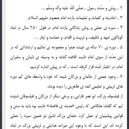
۲ ـ روش و سنّت رسول ـ صلّى اللّه علیه وآله وسلّم ـ .
۳ ـ احادیث و کلمات و تعلیمات یازده امام معصوم علیهم السلام.
۴ ـ سیره ى عملى و روش زندگانى یازده امام، در طول ۲۵۰ سال در ابعاد
گوناگون تعهد و تکلیف، و تربیت و اقدام، و حماسه و ایثار . . .
۵ ـ دوره ى ۷۰ ساله ى غیبت صغرا و مجموعه ى تعالیم و ارشاداتى که در
این مدّت از سوى امام غایب افاضه گشته و به وسیله ى نایبان و سفیران
امام، در اختیار امّت قرار گرفته است ـ که در پیش اشاره کردیم.
۶ ـ وجود جمعى از عالمان و بزرگان شیعه که خود با واسطه هاى کم دوره
هاى تربیتى و تعلیمىِ ائمه ى طاهرین را دیده بودند.
از فیلسوف بزرگ، ابو نصر فارابى، و برخى دیگر از بزرگان و فیلسوفان شنیده
ایم که گفتند: هنگامى که رئیس «مدینه ى فاضله» غایب بود باید به سنن و
قوانین پیشینیان او عمل کرد. علماى بزرگ تشیّع نیز همین سیره را عملى
کرده اند. این است که با وجود این میراث هدایتى و تربیتى بزرگ در ابعاد