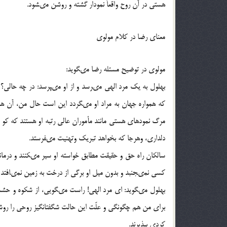
هستى در آن روح واقعاً نمودار گشته و روشن مى‏شود.
معناى رضا در کلام مولوى‏
مولوى در توضیح مسئله رضا مى‏گوید:
بهلول به یک مرد الهى مى‏رسد و از او مى‏پرسد: در چه حالى؟
که همواره جهان به مراد او مى‏گردد این است حال من، آن همه
مرگ نمودهاى هستى مانند مأموران عالى رتبه او هستند که کو ب
دلدارى، وهرجا که بخواهد تبریک وتهنیت مى‏فرستد.
سالکان راه حق و حقیقت مطابق خواسته او سیر مى‏کنند و درمان
کسى نمى‏جنبد و بدون میل او برگى از درخت به زمین نمى‏افتد 
بهلول مى‏گوید: اى مرد الهى! راست مى‏گویى، از شکوه و حشم
براى من هم چگونگى و علّت این حالت شگفت‏انگیز روحى را رو
کردى بپذیرند.