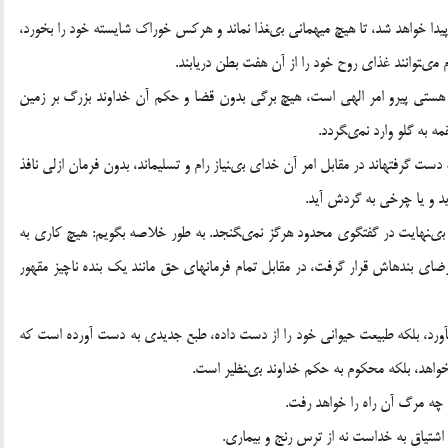
 پیدا خواهد شد، تا هیچ میهمانى بى‏غذا نماند و هرکس خوراک شایسته خود را بخورد،
ى‏توانند غذاى روح خود را از آن هفت بطن دریابند.
ستى پیرو امر الهى است، هیچ برگى بدون قضا و حکم آن خداوند بزرگ بر زمین
مه به گلو وارد نمى‏گردد.
ست گرفته‏اند در مقابل امر آن خداى بى‏نیاز رام و تسلیم‏اند، بدون فرمان ازلى نافذ
ید و یا چرخى به گردش آید.
 بى‏نهایت در گفتگوى محدود هرگز نمى‏گنجد. به طور خلاصه بگویم: هیچ کارى به
اى بنده‏اش قرار گرفت، در مقابل تمام فرمان‏هاى حق مانند یک بنده ناچیز مقهور
مى‏آورد، بلکه طبیعت حیوانى خود را از دست داده، طبع جدیدى به دست آورده است که
‏خواهد، بلکه محکوم به حکم خداوند بى‏نظیر است.
 چه مرگ آن راه را خواهد رفت.
اشتیاق به خداست نه از ترس رنج و بیمارى.