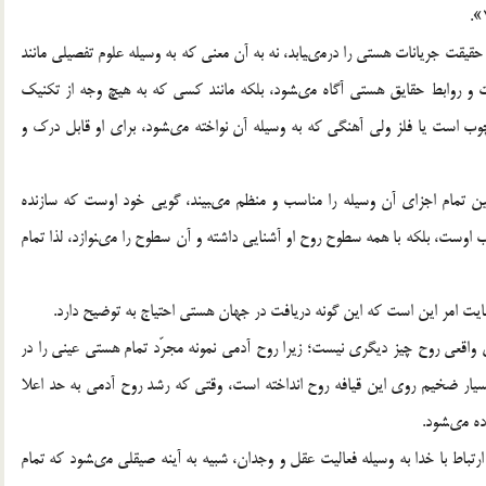
حقیقت جریانات هستى را درمى‏یابد، نه به آن معنى که به وسیله علوم تفصیلى مانند
و روابط حقایق هستى آگاه مى‏شود، بلکه مانند کسى که به هیچ وجه از تکنیک
چوب است یا فلز ولى آهنگى که به وسیله آن نواخته مى‏شود، براى او قابل درک و
ین تمام اجزاى آن وسیله را مناسب و منظم مى‏بیند، گویى خود اوست که سازنده
وست، بلکه با همه سطوح روح او آشنایى داشته و آن سطوح را مى‏نوازد، لذا تمام
هایت امر این است که این گونه دریافت در جهان هستى احتیاج به توضیح دارد.
 واقعى روح چیز دیگرى نیست؛ زیرا روح آدمى نمونه مجرّد تمام هستى عینى را در
سیار ضخیم روى این قیافه روح انداخته است، وقتى که رشد روح آدمى به حد اعلا
ده مى‏شود.
رتباط با خدا به وسیله فعالیت عقل و وجدان، شبیه به آینه صیقلى مى‏شود که تمام