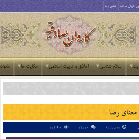
ان کاروان صادقیه
تماس با ما
یث
اسلام شناسی
اخلاق و تربیت اسلامی
حکایت ها
خانواده
معناى رضا
ی
28 مرداد 95
0 دیدگاه
1618بازدید