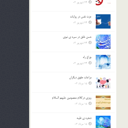
24 شهریور 03
عزت نفس در روايات
24 شهریور 03
حسن خلق در سيره ي نبوي
24 شهریور 03
چراغ راه
24 شهریور 03
مراعات حقوق ديگران
15 مرداد 03
روزي دركلام معصومين عليهم السلام
15 مرداد 03
شجره ي طيبه
15 مرداد 03