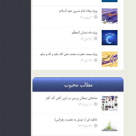
ویژه میلاد امام حسین علیه السلام
2 بهمن 04
ویژه ماه شعبان المعظّم
28 دی 04
ویژه مبعث حضرت محمد صلی الله علیه و اله و سلم
25 دی 04
مطالب محبوب
نمادهای شیطان پرستی در بازی کلش آف کلنز
11 مرداد 94
خاطره ای از توسل به حضرت زهرا(س)
23 خرداد 94