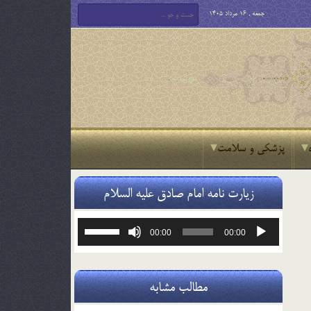
جمعه , 16 مرداد 1405
پزشکی و سلامت
زیارت نامه امام صادق علیه السلام
پخش‌کننده
برای
00:00
00:00
صوت
افزایش
یا
کاهش
صدا
مطالب مشابه
از
کلیدهای