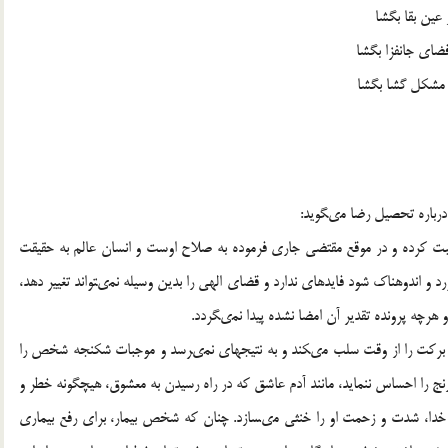
 عین بقا بگشا
فضاى جانفزا بگشا
اى مشکل گشا بگشا
باره تحصیل رضا مى‏گوید:
و ثبت کرده و در موقع مقتضى جارى فرموده به صلاح اوست و انسان عالم به حقیقت
 و اندوهناک شود فایده‏اى ندارد و قضاى الهى را بدین وسیله نمى‏تواند تغییر دهد،
رچه پرونده تقدیر آن امضا نشده پیدا نمى‏گردد.
ه، برکت را از وقت سلب مى‏کند و به نتیجه‏اى نمى‏رسد و موجبات شکنجه شخص را
نج را احساس ننماید، مانند آدم عاشق که در راه رسیدن به معشوق، هیچ‏گونه خطر و
ه خدا، شدت و زحمت او را خنثى مى‏سازد. چنان که شخص بیمار، براى رفع بیمارى