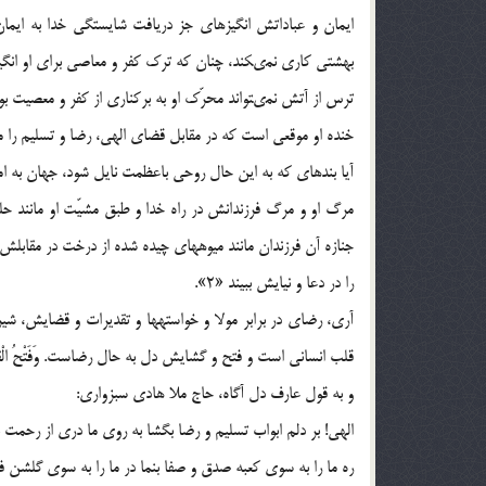
ایمان و عباداتش انگیزه‏اى جز دریافت شایستگى خدا به ایم
بهشتى کارى نمى‏کند، چنان که ترک کفر و معاصى براى او انگیزه‏
ترس از آتش نمى‏تواند محرّک او به برکنارى از کفر و معصیت بود
خنده او موقعى است که در مقابل قضاى الهى، رضا و تسلیم را 
آیا بنده‏اى که به این حال روحى باعظمت نایل شود، جهان به ام
مرگ او و مرگ فرزندانش در راه خدا و طبق مشیّت او مانند حلو
جنازه آن فرزندان مانند میوه‏هاى چیده شده از درخت در مقاب
را در دعا و نیایش ببیند «2».
آرى، رضاى در برابر مولا و خواسته‏ها و تقدیرات و قضایش، ش
قلب انسانى است و فتح و گشایش دل به حال رضاست. وَفَتْحُ الْقَلْبِ 
و به قول عارف دل آگاه، حاج ملا هادى سبزوارى:
الهى! بر دلم ابواب تسلیم و رضا بگشا به روى ما درى از رحمت ب
ره ما را به سوى کعبه صدق و صفا بنما در ما را به سوى گلشن فق