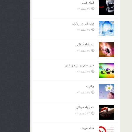
اقسام غيبت
بالا
29 اسفند 03
و
پایین
استفاده
عزت نفس در روايات
کنید.
29 اسفند 03
سه رذیله شیطانی
29 اسفند 03
حسن خلق در سيره ي نبوي
29 اسفند 03
چراغ راه
29 اسفند 03
سه رذیله شیطانی
24 شهریور 03
اقسام غيبت