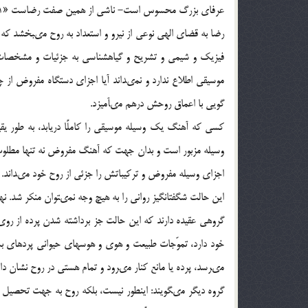
عرفاى‏ بزرگ محسوس است- ناشى از همین صفت رضاست‏ «1».
رضا به قضاى الهى نوعى از نیرو و استعداد به روح مى‏بخشد که 
فیزیک و شیمى و تشریح و گیاه‏شناسى به جزئیات و مشخصات 
موسیقى اطلاع ندارد و نمى‏داند آیا اجزاى دستگاه مفروض از 
گویى با اعماق روحش درهم مى‏آمیزد.
کسى که آهنگ یک وسیله موسیقى را کاملًا دریابد، به طور یق
وسیله مزبور است و بدان جهت که آهنگ مفروض نه تنها مطلوب ا
اجزاى وسیله مفروض و ترکیباتش را جزئى از روح خود مى‏داند.
این حالت شگفت‏انگیز روانى را به هیچ وجه نمى‏توان منکر شد. ن
گروهى عقیده دارند که این حالت جز برداشته شدن پرده از روى
خود دارد، تموّجات طبیعت و هوى و هوس‏هاى حیوانى پرده‏اى ب
مى‏رسد، پرده یا مانع کنار مى‏رود و تمام هستى در روح نشان دا
گروه دیگر مى‏گویند: این‏طور نیست، بلکه روح به جهت تحصیل ا