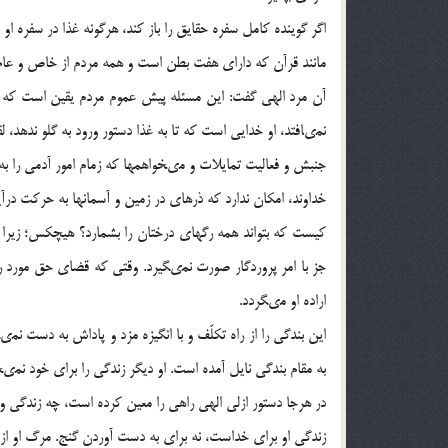
اگر گوینده کامل سفره حقایق را باز کند، هرگونه غذا در سفره او
مانند قرآن که داراى هفت بطن است و همه مردم از خاص و عام م
آن مرد الهى گفت: این مسئله پیش عموم مردم یقین است که ه
نمى‏افتد، او خدایى است که تا به غذا دستور ورود به گلو ندهد، لق
جنبش و فعالیت تمایلات و مى‏خواهم‏ها که زمام امور آدمى را به د
خداوند، امکان ندارد که ذره‏اى در زمین و آسمان‏ها به حرکت درآ
کیست که بتواند همه رگ‏هاى درختان را بشمارد؟ هیچ‏کس؛ زیرا
جز با امر پروردگار صورت نمى‏گیرد. وقتى که قضاى حق مورد رض
اراده او مى‏گردد.
این بندگى را از راه تکلّف و با انگیزه مزد و پاداش به دست ن
به مقام بندگى نایل آمده است. او دیگر زندگى را براى خود نمى
در هرجا دستور ازلى الهى راهى را معین کرده است، چه زندگى و
زندگى او براى خداست، نه براى به دست آوردن گنج. مرگ او از 