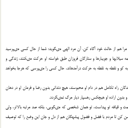
 مرا هم از حالت خود آگاه کن. آن مرد الهى مى‏گوید: شما از حال کسى مى‏پرسید
 سیلاب‏ها و جویبارها و ستارگان فروزان طبق خواسته او حرکت مى‏کنند، زندگى و
ه کو و نقطه به نقطه به حرکت درآمده‏اند، حال کسى را مى‏پرسى که هرجا بخواهد
دگان راه تکامل هم در دام او محبوسند، هیچ دندانى بدون رضا و فرمان او در دهان
و بدون اراده او هیچ‏کس رهسپار دیار مرگ نمى‏گردد.
ت و قیافه تو پیداست، تو همان شخصى که مى‏گویى، بلکه صد مرتبه بالاتر، ولى
شن کن تا مردم با فضل و فضول پیشه‏گان هم از دل و جان این وضع را که توصیف