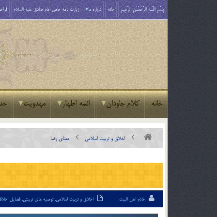
بِسْمِ اللَّـهِ الرَّحْمَـٰنِ الرَّحِيمِ
خانه
درباره ما
زیارت نامه خاص امام صادق علیه السلام
فراخو
خانه
کلام جاودان
ائمه اطهار
مهدویت
حد
اخلاق و تربیت اسلامی
معناى رضا
خادم اهل البیت
اخلاق و تربیت اسلامی
,
توصیه های تربیتی
,
فضایل اخلاق