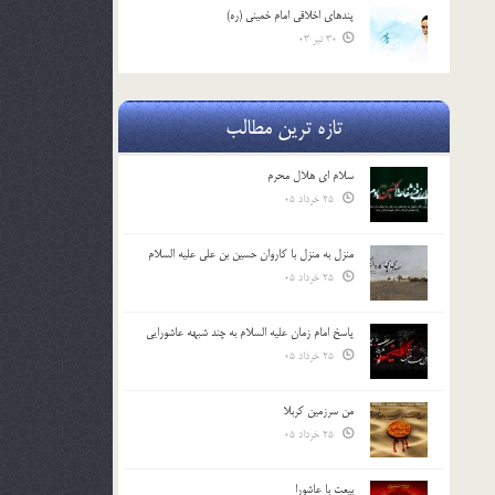
پندهاي اخلاقي امام خميني (ره)
30 تیر 03
تازه ترین مطالب
سلام ای هلال محرم
25 خرداد 05
منزل به منزل با کاروان حسین بن علی علیه السلام
25 خرداد 05
پاسخ امام زمان علیه السلام به چند شبهه عاشورایی
25 خرداد 05
من سرزمین کربلا
25 خرداد 05
بیعت با عاشورا