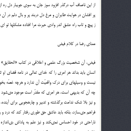
از این ناصاف آب درگذر افزود سوز جان‏ به سوى جویبار دل ره از
پر افشان در هوایت طایران و مرغ دل دربند پر و بال دلم در آن 
ز پیچ و تاب راه عشق اندر وادى حیرت‏ مرا افتاده مشکل‏ها تو 
معناى رضا در کلام فیض‏
فیض، آن شخصیت بزرگ علمى و اخلاقى در کتاب «الحقایق» در
انسان باید بداند هر امرى را که خداى تعالى در نامه قضاى ا
نیست و وسیله‏اى براى درک واقعیّت آن ندارد و هرچه غصّه بخورد
چه آن که بدیهى است، هر امرى که مقدّر است موجود مى‏شود و ه
و نیز بلا شک ندامت برگذشته و تدبیر و چاره‏جویى براى آیند
فراهم مى‏سازد، بلکه باید عاشق حق طورى رفتار کند که درد و ر
ناراحتى در خود احساس نمى‏کند و نیز علم به پاداش بى‏انداز