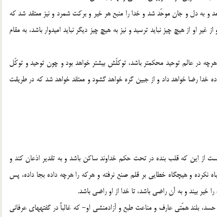
به دل و جان موحّد شد و خدا را منبع هر خیر و برکت شمرد و نیز معتقد شد که
غیر او از هیچ چیز نباید ترسید و نیز به هیچ چیز دیگر نباید امیدوار باشد، به مقام
هرچه در عالم توحید محکم‏تر باشد، توکلّش بیش‏تر خواهد بود و چون توحید و توکّل
ده خدا رضا خواهد داد و از جبین گره خواهد گشود و معتقد خواهد شد که در طریقت
 از این که قلب بنده در تحت حکم خداوند ساکن باشد و به تقدیر اذعان کند و
 نکرده و هیچ‏گاه خطایى بر قلم صنع نرفته و هرکه را هرچه داده بجا داده، پس
ا خیر بیند و به آن راضى باشد، تا خدا از او راضى باشد.
سد، بلند همّتى عارف و مناعت طبع و آزادمنشى او- که غالباً در گفته‏هاى عرفانى