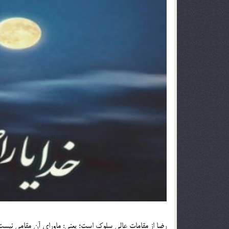
رضا از مقامات عالى سلوک است؛ یعنى: ماوراى آن مقامى نیس