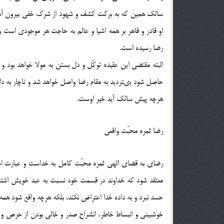
سالک همین که به برکت کشف و شهود از شرک خفى بیرون آمد و 
او قادر و قاهر بر همه اشیا و عالم به حاجت هر موجودى است و از 
رضا رسیده است.
البته مقتضى این عقیده توکّل و دل بستن به مولا خواهد بود و 
حاصل شود بى‏تردید به مقام رضا واصل خواهد شد و ناچار به دا
هرچه پیش سالک آید خیر اوست.
رضا ثمره محبّت واقعى‏
رضاى به قضاى الهى ثمره محبّت کامل به خداست و عبارت است
معتقد شود که خداوند در قسمت خود نسبت به عبد خویش اشتباه
حسد نبرد و به داده خدا اعتراض نکند، بلکه هرچه واقع شود همه ر
خوش‏بینى و انبساط خاطر، انشراح صدر و خالى بودن از حرص و ح