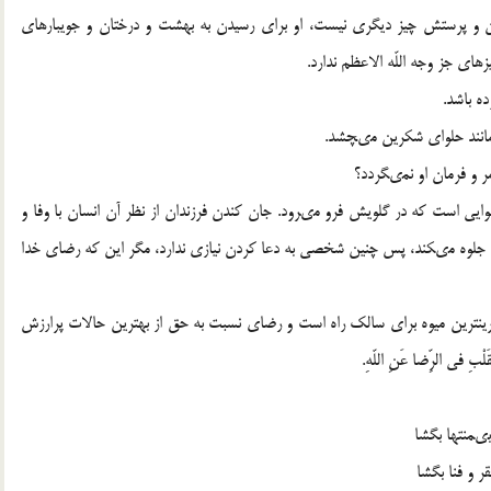
ان و پرستش چیز دیگرى نیست، او براى رسیدن به بهشت و درختان و جویبارهاى
اى جز وجه اللّه الاعظم ندارد.
ه باشد.
مانند حلواى شکرین مى‏چشد.
ر و فرمان او نمى‏گردد؟
ایى است که در گلویش فرو مى‏رود. جان کندن فرزندان از نظر آن انسان با وفا و
لش جلوه مى‏کند، پس چنین شخصى به دعا کردن نیازى ندارد، مگر این که رضاى خدا
یرین‏ترین میوه براى سالک راه است و رضاى نسبت به حق از بهترین حالات پرارزش
فى الرِّضا عَنِ اللّهِ.
ى‏منتها بگشا
ر و فنا بگشا