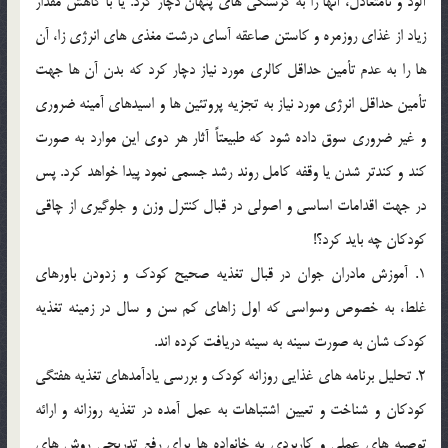
آلود و نامتعادل، آنها را به گرسنگي هاي پنهان دچار کرد. يا با کاهش مقدار
زياد از غذاي روزمره و کاستن صاعقه آساي درشت مغذي هاي انرژي زا، آن
ها را به عدم تأمين حداقل کالري مورد نياز دچار کرد که بدن آن ها جهت
تأمين حداقل انرژي مورد نياز به تجزيه پروتئين ها و اسيدهاي آمينه ضروري
و غير ضروري سوق داده شود که طبيعتاً آثار هر دوي اين موارد به صورت
کند و کندتر شدن يا وقفه کامل روند رشد جسمي نمود پيدا خواهد کرد. پس
در جهت اقدامات اساسي و اصولي در قبال کنترل وزن و جلوگيري از چاقي
کودکان چه بايد کرد؟!
1. آموزش مادران جوان در قبال تغذيه صحيح کودک و زدودن باورهاي
غلط، به خصوص وسواسي که اول زاهاي کم سن و سال در زمينه تغذيه
کودک شان به صورت سينه به سينه دريافت کرده اند.
2. تحليل برنامه هاي غذايي روزانه کودک و بررسي يادآمدهاي تغذيه هفتگي
کودکان و شناخت و تعيين اشتباهات به عمل آمده در تغذيه روزانه و ارائه
توصيه هاي عملي و کاربردي به خانواده ها براي رفع تدريجي روش هاي