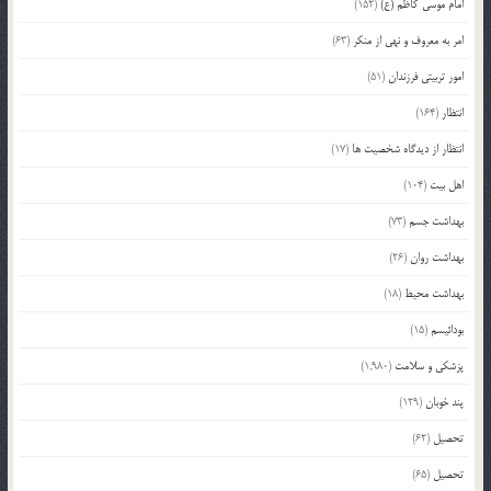
امام موسی کاظم (ع)
(152)
امر به معروف و نهی از منکر
(63)
امور تربیتی فرزندان
(51)
انتظار
(164)
انتظار از دیدگاه شخصیت ها
(17)
اهل بیت
(104)
بهداشت جسم
(73)
بهداشت روان
(26)
بهداشت محیط
(18)
بودائیسم
(15)
پزشکی و سلامت
(1,980)
پند خوبان
(129)
تحصیل
(62)
تحصیل
(65)