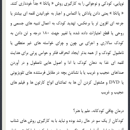
نوپايي، کودکي و نوجواني را به کارگيري روش « پاتکا » جداً خودداري کنند.
« پاتکا » يعني دادن پاداش يا التماس و اجبار به خورانيدن لقمه اي بيشتر يا
جرعه اي افزون تر يا برعکس، تهديد کودک به اعمال تنبيه هاي جسمي و
روحي يا قطع امتيازات داده شده يا تغيير جهت 180 درجه و تن دادن به
کودک سالاري و اجراي بي چون و چراي خواسته هاي غير منطقي يا
نامقبول کودک و از همه بدتر ايجاد انحراف فکر و حواس پرتي براي هدايت
لقمه اي غذا به دهان کودک با ادا و اصول هايي نامعقول و در آوردن
صداهاي عجيب و غريب يا با نشاندن بچه در مقابل فرستنده هاي تلويزيوني
يا DVD و مشغول کردن آن ها به تماشاي انواع کارتون ها و فيلم هاي
عجيب و غريب
درمان چاقي کودکانه، علم يا هنر؟
کودکان از يک سو در حال رشد بوده و نبايد با به کارگيري روش هاي شتاب