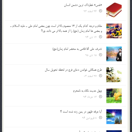
«نفس» خطرناک ترین دشمن انسان
26 اسفند 93
مقام و درجه كدام يك از 14 معصوم بالاتر است چون بعضي امام علي ـ عليه السلام ـ
و بعضي ها امام زمان (عج) را از همه بالاتر مي دانند چرا؟
12 دی 94
تشرف علي آقا قاضي به محضر امام زمان(عج)
15 دی 95
طرح همگانی خواندن دعای فرج در لحظه تحویل سال
27 اسفند 03
چهل حدیث نگاه به نامحرم
13 خرداد 94
آیا جرقه ظهور در یمن زده شده است ؟!
8 فروردین 94