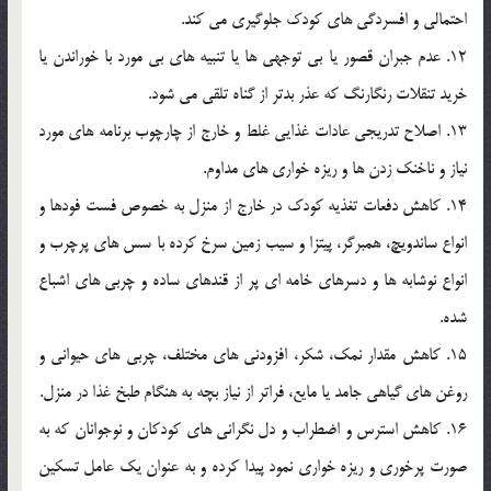
احتمالي و افسردگي هاي کودک جلوگيري مي کند.
12. عدم جبران قصور يا بي توجهي ها يا تنبيه هاي بي مورد با خوراندن يا
خريد تنقلات رنگارنگ که عذر بدتر از گناه تلقي مي شود.
13. اصلاح تدريجي عادات غذايي غلط و خارج از چارچوب برنامه هاي مورد
نياز و ناخنک زدن ها و ريزه خواري هاي مداوم.
14. کاهش دفعات تغذيه کودک در خارج از منزل به خصوص فست فودها و
انواع ساندويچ، همبرگر، پيتزا و سيب زمين سرخ کرده با سس هاي پرچرب و
انواع نوشابه ها و دسرهاي خامه اي پر از قندهاي ساده و چربي هاي اشباع
شده.
15. کاهش مقدار نمک، شکر، افزودني هاي مختلف، چربي هاي حيواني و
روغن هاي گياهي جامد يا مايع، فراتر از نياز بچه به هنگام طبخ غذا در منزل.
16. کاهش استرس و اضطراب و دل نگراني هاي کودکان و نوجوانان که به
صورت پرخوري و ريزه خواري نمود پيدا کرده و به عنوان يک عامل تسکين