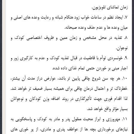
زمان تماشاي تلويزيون.
7. ايجاد نظم در ساعات خواب زود هنگام شبانه و رعايت وعده هاي اصلي و
ميان وعده ها و عدم حذف وعده صبحانه.
8. تغذيه در محل مشخص و زمان معين و ظروف اختصاصي کودک و
نوجوان.
9. خونسردي توأم با قاطعيت در قبال تغذيه کودک و عدم به کارگيري زور و
اجبار مبني بر خوردن حتمي تمام غذاي داده شده.
10. هر چه سن شروع چاقي پايين تر باشد، عوارض دراز مدت آن بيشتر،
خطرناک تر و احتمال درمان چاقي براي هميشه بسيار ضعيف تر خواهد شد.
لذا اقدام فوري جهت تأثيرگذاري در روند اضافه وزن کودکان و نوجوانان
بسيار مؤثر واقع خواهد شد.
11. مهرورزي و ابراز محبت معقول پدر و مادر به کودک و پاسخگويي به
نيازهاي برخورداري بچه ها از عواطف پدري و مادري، از پر خوري هاي