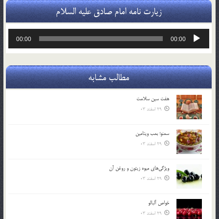
زیارت نامه امام صادق علیه السلام
پخش‌کننده
00:00
00:00
صوت
مطالب مشابه
هفت سين سلامت
29 اسفند 03
سمنو؛ بمب ويتامين
29 اسفند 03
ويژگي‌هاي ميوه زيتون و روغن آن
29 اسفند 03
خواص آلبالو
29 اسفند 03