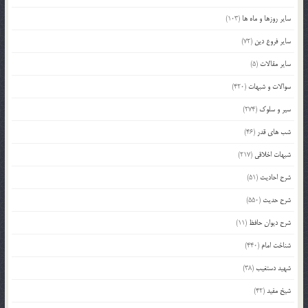
سایر روزها و ماه ها
(103)
سایر فروع دین
(72)
سایر مقالات
(5)
سوالات و شبهات
(420)
سیر و سلوک
(274)
شب های قدر
(46)
شبهات اخلاقی
(217)
شرح احادیث
(51)
شرح حدیث
(550)
شرح دیوان حافظ
(11)
شناخت امام
(440)
شهید دستغیب
(38)
شیخ مفید
(42)