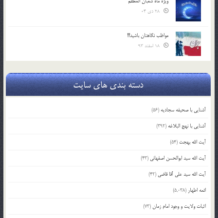
ویژه ماه شعبان المعظّم
28 دی 04
مواظب نگاهتان باشید!!!
18 اسفند 93
دسته بندی های سایت
آشنایی با صحیفه سجادیه
(56)
آشنایی با نهج البلاغه
(392)
آیت الله بهجت
(54)
آیت الله سید ابوالحسن اصفهانی
(43)
آیت الله سید علی آقا قاضی
(42)
ائمه اطهار
(5,038)
اثبات ولایت و وجود امام زمان
(73)