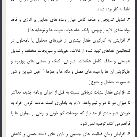
غلط به کار برده شده.
3. تعديل تدريجي و حذف کامل ميان وعده هاي غذايي پر انرژي و فاقد
مواد مغذي لازم ( چيپس، پفک، هله هوله، شربت ها و نوشابه ها )
4. افزايش به کارگيري مقدار بيشتري از فيبرهاي محلول يا نامحلول در
گنجانيدن غذاهاي تهيه شده از غلات، حبوبات و سبزيجات مختلف و تعديل
تدريجي و حذف کامل شکلات، شيريني، کيک و بستني هاي روزمره و
جايگزيني آن ها با ميوه هاي فصل و دانه ها و مغزها ( آجيل شيرين و شور
به صورت متعادل و متنوع )
5. افزايش مقدار لبنيات دريافتي نسبت به قبل از اجراي برنامه جديد، حداکثر
تا ميزان دو تا دو و نيم واحد. لازم به يادآوري است عادت کردن افراد به
خوردن شير بيشتر از حد نياز که موجبات کم خوني و برخي از بيماري ها را
فراهم مي کند، توصيه نمي شود.
6. افزايش زمان فعاليت هاي جسمي و بازي هاي دسته جمعي و کاهش