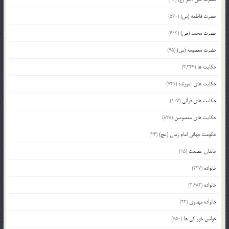
حضرت فاطمه (س)
(530)
حضرت محمد (ص)
(613)
حضرت معصومه (س)
(45)
حکایت ها
(2,244)
حکایت های آموزنده
(749)
حکایت های قرآنی
(107)
حکایت های معصومین
(838)
حکومت جهانی امام زمان (عج)
(24)
خاندان عصمت
(15)
خانواده
(227)
خانواده
(2,682)
خانواده مهدوی
(22)
خواص خوراکی ها
(550)