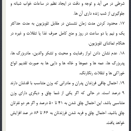
شرطي در مي آيد و توجه و دقت در ايجاد نظم در ساعات خواب شبانه و
جلوگيري از شب زنده داري آن ها.
17. محدود کردن مدت زمان نشستن در مقابل تلويزيون به مدت حداکثر
يک و نيم يا دو ساعت در روز و منع کامل صرف غذا يا تنقلات و غيره در
هنگام تماشاي تلويزيون.
18. عدم نشان دادن ابراز رضايت و محبت و تشکر والدين، مادربزرگ ها،
پدربزرگ ها، عمه ها و عموها و خاله ها و دايي ها به صورت تقديم انواع
خوراکي ها و تنقلات رنگارنگ.
19. احتمال چاقي فرزندان پدران و مادراني که وزن متناسب با قدشان دارند
9 درصد است. در حالي که اگر يکي از شما چاق و ديگري داراي وزن
متناسبي باشد، اين احتمال چاق شدن به 41 تا 50 درصد و اگر هر دو نفرتان
چاق باشيد، احتمال چاق و فربه شدن فرزندتان به 66 تا 86 در صد افزايش
خواهد يافت.