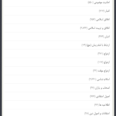
احادیث موضوعی
(550)
اخبار
(717)
اخلاق اسلامی
(956)
اخلاق و تربیت اسلامی
(2,836)
ادیان
(474)
ارتباط با امام زمان (عج)
(14)
ازدواج
(371)
ازدواج
(117)
ازدواج موقت
(32)
اسلام شناسی
(2,661)
اصحاب و یاران
(37)
اصول اعتقادی
(777)
اطلاعیه ها
(26)
اعتقادات و اصول دین
(28)