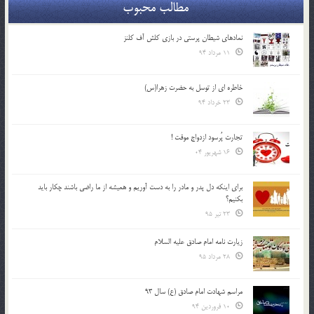
مطالب محبوب
نمادهای شیطان پرستی در بازی کلش آف کلنز
11 مرداد 94
خاطره ای از توسل به حضرت زهرا(س)
23 خرداد 94
تجارت پُرسود ازدواج موقت !
16 شهریور 04
براي اينكه دل پدر و مادر را به دست آوريم و هميشه از ما راضي باشند چكار بايد
بكنيم؟
23 تیر 95
زیارت نامه امام صادق علیه السلام
28 مرداد 95
مراسم شهادت امام صادق (ع) سال 93
10 فروردین 94