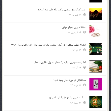
جذب کمک های مردمی موکب امام علی علیه السلام
11 شهریور 96
50 نکته برای ازدواج موفق
16 فروردین 94
اجتماع عظیم صادقیون در آستان مقدس امامزاده سید جلال الدین اشرف سال 1396
29 تیر 96
احادیث معصومین درباره ترک نماز و سهل انگاری در نماز
29 آذر 95
چه نظراتی در مورد دجال وجود دارد؟
28 مرداد 94
سوالات طبی و پاسخ های امام صادق(ع)
28 اسفند 93