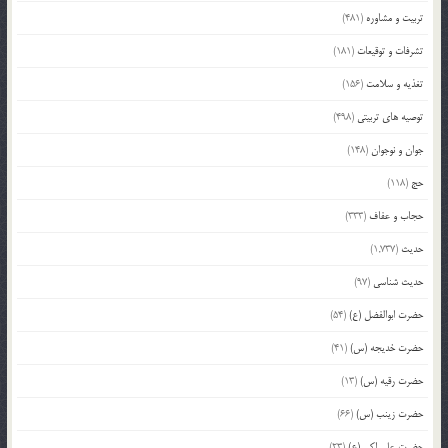
تربیت و مشاوره
(481)
تشرفات و توقیعات
(181)
تغذیه و سلامت
(156)
توصیه های تربیتی
(498)
جوان و نوجوان
(148)
حج
(118)
حجاب و عفاف
(333)
حدیث
(1,737)
حدیث شناسی
(97)
حضرت ابوالفضل (ع)
(54)
حضرت خدیجه (س)
(41)
حضرت رقیه (س)
(13)
حضرت زینب (س)
(66)
حضرت علی اکبر (ع)
(23)