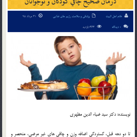
درمان صحيح چاقي کودکان و نوجوانان
خادم اهل البیت
پزشکی و سلامت
,
رژیم های غذایی
31 مرداد 95
0 دیدگاه
1464بازدید
نويسنده: دکتر سيد ضياء الدين مظهري
تا دو دهه قبل، گستردگي اضافه وزن و چاقي هاي غير مرضي، منحصر و