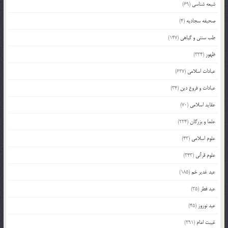
شیعه شناسی
(69)
صحیفه سجادیه
(4)
طب سنتی و گیاهی
(147)
ظهور
(334)
عبادات اسلامی
(627)
عبادات و فروع دین
(34)
عقاید اسلامی
(70)
علما و بزرگان
(224)
علوم اسلامی
(43)
علوم قرآنی
(343)
عید غدیر خم
(185)
عید فطر
(35)
عید نوروز
(45)
غیبت امام
(291)