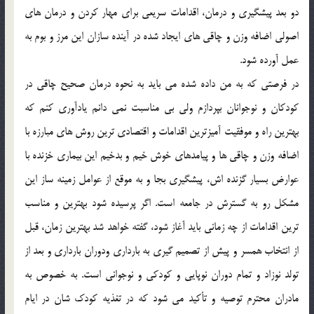
دو بعد پيشگيري و درمان، اقدامات سريعي براي مهار کردن و درمان هاي
اصولي اضافه وزن و چاقي هاي ايجاد شده در آينده سازان اين مرز و بوم به
عمل آورده شود.
در فرصتي که به من داده شده مي بايد به نحوه درمان صحيح چاقي در
کودکان و نوجوانان بپردازم ولي بي مناسبت نمي دانم يادآوري کنم که
بهترين راه و موفقيت آميزترين اقدامات و اقتصادي ترين روش هاي مبارزه با
اضافه وزن و چاقي ها و پيامدهاي خوش خيم و بدخيم اين بيماري خزنده با
عوارض بسيار گزنده اش، پيشگيري بجا و به موقع از عوامل زمينه ساز اين
مشکل رو به گسترش در جامعه است. اگر پرسيده شود بهترين و مناسب
ترين اقدامات از چه زماني بايد آغاز شود، گفته خواهد شد بهترين زمان، قبل
از انتخاب همسر و پيش از تصميم گيري به بارداري ودوران بارداري و بعد از
تولد نوزاد و تمام دوران نوپايي و کودکي و نوجواني است. به خصوص به
مادران محترم توصيه و تأکيد مي شود که در تغذيه کودک شان در ايام