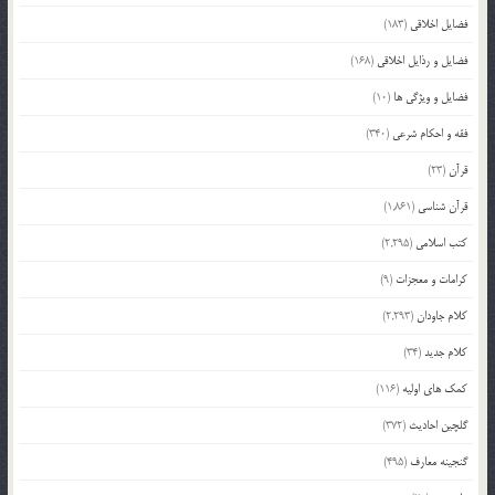
فضایل اخلاقی
(183)
فضایل و رذایل اخلاقی
(168)
فضایل و ویژگی ها
(10)
فقه و احکام شرعی
(340)
قرآن
(23)
قرآن شناسی
(1,861)
کتب اسلامی
(2,295)
کرامات و معجزات
(9)
کلام جاودان
(2,293)
کلام جدید
(34)
کمک های اولیه
(116)
گلچین احادیث
(372)
گنجینه معارف
(495)