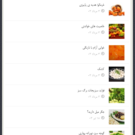
خرمالو؛ هديه ي پاييزي
3 مرداد 03
خاصيت هاي خواندني
3 مرداد 03
خوابي آرام با نارنگي
3 مرداد 03
کشک
3 مرداد 03
فوايد سبزيجات برگ سبز
3 مرداد 03
جگر ميل داريد؟
18 تیر 03
گوجه سبز، نوبرانه بهاري