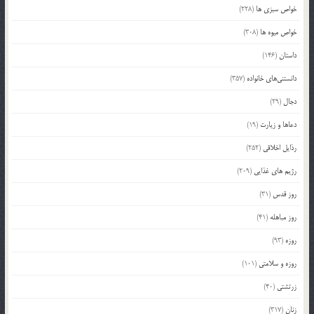
خواص سبزی ها
(228)
خواص میوه ها
(308)
داستان
(146)
دانستنی‌های خانواده
(357)
دجال
(29)
دعاها و زیارت
(19)
رذایل اخلاقی
(252)
رژیم های غذایی
(209)
روز قدس
(31)
روز مباهله
(41)
روزه
(93)
روزه و سلامتی
(101)
زرتشتی
(40)
زنان
(317)