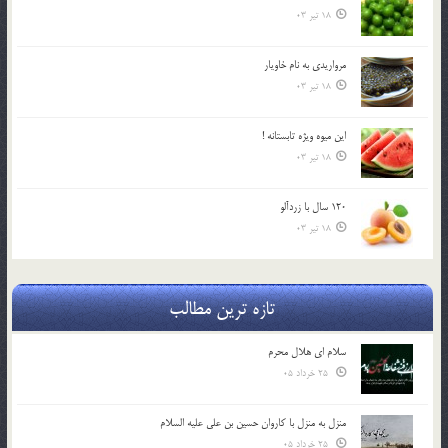
18 تیر 03
مرواريدي به نام خاويار
18 تیر 03
اين ميوه ويژه تابستانه !
18 تیر 03
120 سال با زردآلو
18 تیر 03
تازه ترین مطالب
سلام ای هلال محرم
25 خرداد 05
منزل به منزل با کاروان حسین بن علی علیه السلام
25 خرداد 05