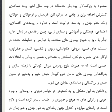
محدود به بزرگسالان بود ولي متأسفانه در چند سال اخير، روند تصاعدي
گسترش اضافه وزن و چاقي ها درکودکان خردسال و نوجوانان و جوانان،
زنگ خطر جدي را به صدا درآورده است و علاوه بر پيامدهاي اقتصادي،
اجتماعي، فرهنگي و آموزشي و بيماري زايي، چنين رخدادي در زمان حال،
توأم با بروز و شيوع بيماري هاي مختلف با عوارض و ضايعات متعدد در
سيستم هاي قلبي، عروقي، متابوليکي، ريوي و تنفسي، کبدي و صفراوي،
ارگان هاي حسي، حرکتي، اسکلتي و عضلاني، عصبي و رواني و اختلالات
جنسي است که به صورت بلوغ زودرس دوران کودکي با زمينه سازي و
بذرافشاني بيماري هاي مزمن غيرواگيردار خوش خيم و بدخيم در سنين
بعدي و بزرگسالي و سالمندي نمايان مي شود.
پرداختن به اين مشکل رو به گسترش در جوامع شهري و روستايي و چاره
جويي و رايزني هاي به موقع و ضروري را اجتناب ناپذير کرده است و لازم
است در راستاي مبارزه و کنترل چنين رخدادي به طور جدي و هم زمان در