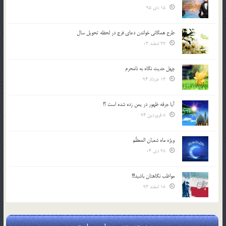
15 دی 95
طرح همگانی خواندن دعای فرج در لحظه تحویل سال
27 اسفند 03
چهل حدیث نگاه به نامحرم
13 خرداد 94
آیا جرقه ظهور در یمن زده شده است ؟!
8 فروردین 94
ویژه ماه شعبان المعظّم
28 دی 04
مواظب نگاهتان باشید!!!
18 اسفند 93