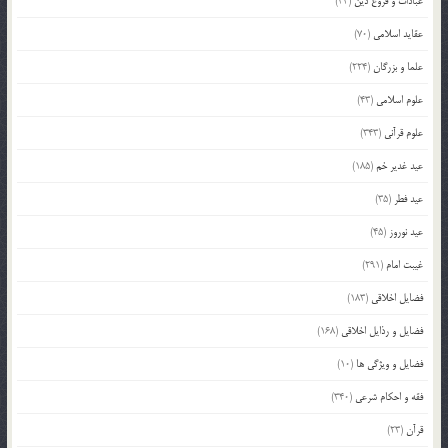
عبادات و فروع دین
(34)
عقاید اسلامی
(70)
علما و بزرگان
(224)
علوم اسلامی
(43)
علوم قرآنی
(343)
عید غدیر خم
(185)
عید فطر
(35)
عید نوروز
(45)
غیبت امام
(291)
فضایل اخلاقی
(183)
فضایل و رذایل اخلاقی
(168)
فضایل و ویژگی ها
(10)
فقه و احکام شرعی
(340)
قرآن
(23)