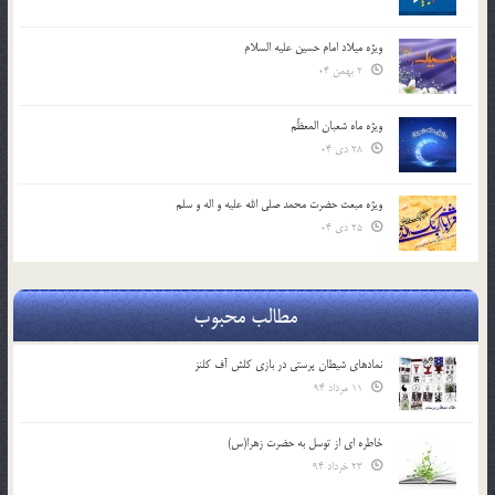
ویژه میلاد امام حسین علیه السلام
2 بهمن 04
ویژه ماه شعبان المعظّم
28 دی 04
ویژه مبعث حضرت محمد صلی الله علیه و اله و سلم
25 دی 04
مطالب محبوب
نمادهای شیطان پرستی در بازی کلش آف کلنز
11 مرداد 94
خاطره ای از توسل به حضرت زهرا(س)
23 خرداد 94