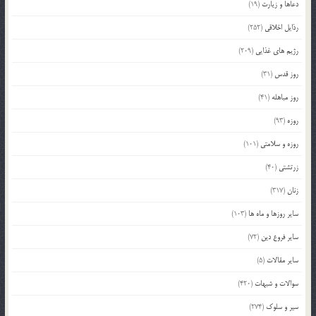
دعاها و زیارت
(19)
رذایل اخلاقی
(252)
رژیم های غذایی
(209)
روز قدس
(31)
روز مباهله
(41)
روزه
(93)
روزه و سلامتی
(101)
زرتشتی
(40)
زنان
(317)
سایر روزها و ماه ها
(103)
سایر فروع دین
(72)
سایر مقالات
(5)
سوالات و شبهات
(420)
سیر و سلوک
(274)