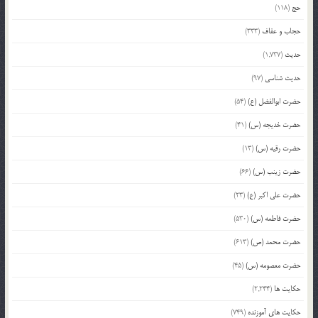
حج
(118)
حجاب و عفاف
(333)
حدیث
(1,737)
حدیث شناسی
(97)
حضرت ابوالفضل (ع)
(54)
حضرت خدیجه (س)
(41)
حضرت رقیه (س)
(13)
حضرت زینب (س)
(66)
حضرت علی اکبر (ع)
(23)
حضرت فاطمه (س)
(530)
حضرت محمد (ص)
(613)
حضرت معصومه (س)
(45)
حکایت ها
(2,244)
حکایت های آموزنده
(749)