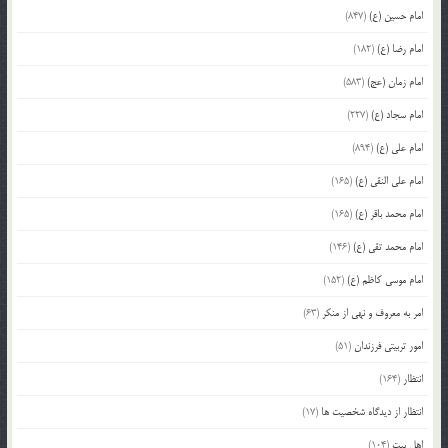
امام حسین (ع)
(847)
امام رضا (ع)
(182)
امام زمان (عج)
(583)
امام سجاد (ع)
(227)
امام علی (ع)
(894)
امام علی النقی (ع)
(165)
امام محمد باقر (ع)
(165)
امام محمد تقی (ع)
(146)
امام موسی کاظم (ع)
(152)
امر به معروف و نهی از منکر
(63)
امور تربیتی فرزندان
(51)
انتظار
(164)
انتظار از دیدگاه شخصیت ها
(17)
اهل بیت
(104)