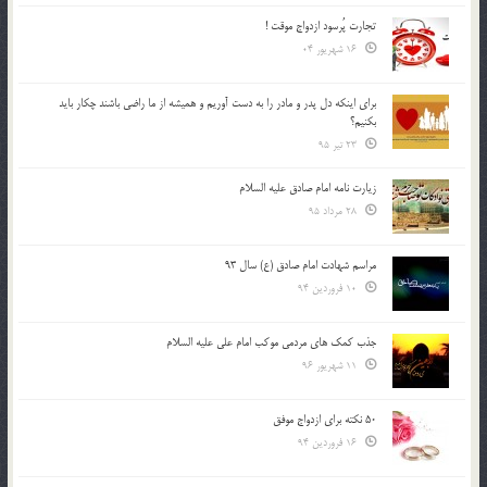
تجارت پُرسود ازدواج موقت !
16 شهریور 04
براي اينكه دل پدر و مادر را به دست آوريم و هميشه از ما راضي باشند چكار بايد
بكنيم؟
23 تیر 95
زیارت نامه امام صادق علیه السلام
28 مرداد 95
مراسم شهادت امام صادق (ع) سال 93
10 فروردین 94
جذب کمک های مردمی موکب امام علی علیه السلام
11 شهریور 96
50 نکته برای ازدواج موفق
16 فروردین 94