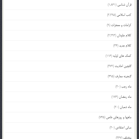
قرآن شناسی
(1,861)
کتب اسلامی
(2,295)
کرامات و معجزات
(9)
کلام جاودان
(2,293)
کلام جدید
(34)
کمک های اولیه
(116)
گلچین احادیث
(372)
گنجینه معارف
(495)
ماه رجب
(20)
ماه رمضان
(176)
ماه شعبان
(20)
ماهها و روزهای خاص
(745)
مبانی اعتقادی
(20)
مختلف
(367)