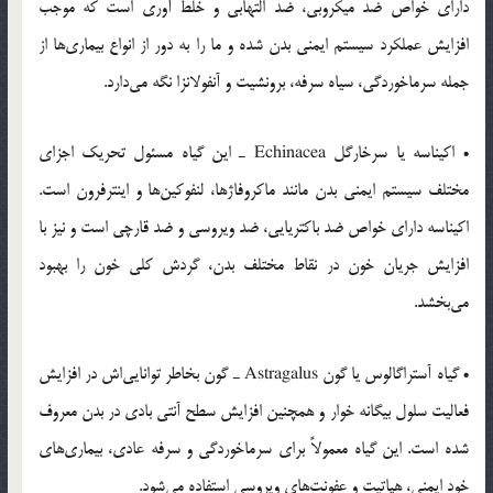
دارای خواص ضد میکروبی، ضد التهابی و خلط آوری است که موجب
افزایش عملکرد سیستم ایمنی بدن شده و ما را به دور از انواع بیماری‌ها از
جمله سرماخوردگی، سیاه سرفه، برونشیت و آنفولانزا نگه می‌دارد.
• اکیناسه یا سرخارگل Echinacea ـ این گیاه مسئول تحریک اجزای
مختلف سیستم ایمنی بدن مانند ماکروفاژها، لنفوکین‌ها و اینترفرون است.
اکیناسه دارای خواص ضد باکتریایی، ضد ویروسی و ضد قارچی است و نیز با
افزایش جریان خون در نقاط مختلف بدن، گردش کلی خون را بهبود
می‌بخشد.
• گیاه آستراگالوس یا گون Astragalus ـ گون بخاطر توانایی‌اش در افزایش
فعالیت سلول بیگانه خوار و همچنین افزایش سطح آنتی بادی در بدن معروف
شده است. این گیاه معمولاً برای سرماخوردگی و سرفه عادی، بیماری‌های
خود ایمنی، هپاتیت و عفونت‌های ویروسی استفاده می‌شود.