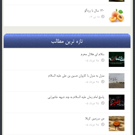
120 سال با زردآلو
18 تیر 03
تازه ترین مطالب
سلام ای هلال محرم
25 خرداد 05
منزل به منزل با کاروان حسین بن علی علیه السلام
25 خرداد 05
پاسخ امام زمان علیه السلام به چند شبهه عاشورایی
25 خرداد 05
من سرزمین کربلا
25 خرداد 05