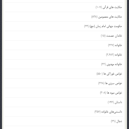
حکایت های قرآنی
(107)
حکایت های معصومین
(838)
حکومت جهانی امام زمان (عج)
(24)
خاندان عصمت
(15)
خانواده
(227)
خانواده
(2,682)
خانواده مهدوی
(22)
خواص خوراکی ها
(550)
خواص سبزی ها
(228)
خواص میوه ها
(308)
داستان
(146)
دانستنی‌های خانواده
(357)
دجال
(29)