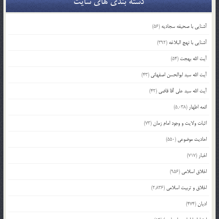
دسته بندی های سایت
آشنایی با صحیفه سجادیه
(56)
آشنایی با نهج البلاغه
(392)
آیت الله بهجت
(54)
آیت الله سید ابوالحسن اصفهانی
(43)
آیت الله سید علی آقا قاضی
(42)
ائمه اطهار
(5,038)
اثبات ولایت و وجود امام زمان
(73)
احادیث موضوعی
(550)
اخبار
(717)
اخلاق اسلامی
(956)
اخلاق و تربیت اسلامی
(2,836)
ادیان
(474)