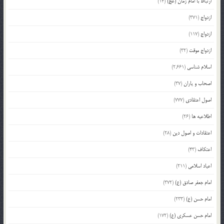
ارتباط با امام زمان (عج)
(14)
ازدواج
(371)
ازدواج
(117)
ازدواج موقت
(32)
اسلام شناسی
(2,661)
اصحاب و یاران
(37)
اصول اعتقادی
(777)
اطلاعیه ها
(26)
اعتقادات و اصول دین
(28)
اعتکاف
(43)
اعیاد اسلامی
(211)
امام جعفر صادق (ع)
(372)
امام حسن (ع)
(233)
امام حسن عسکری (ع)
(172)