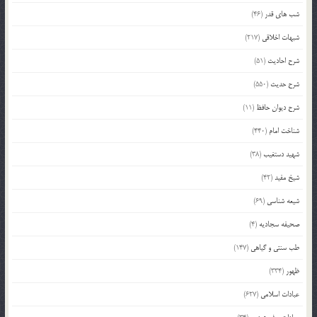
شب های قدر
(46)
شبهات اخلاقی
(217)
شرح احادیث
(51)
شرح حدیث
(550)
شرح دیوان حافظ
(11)
شناخت امام
(440)
شهید دستغیب
(38)
شیخ مفید
(42)
شیعه شناسی
(69)
صحیفه سجادیه
(4)
طب سنتی و گیاهی
(147)
ظهور
(334)
عبادات اسلامی
(627)