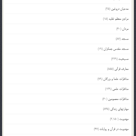
مدعیان دروغین
(25)
مراجع معظم تقلید
(15)
مردان
(40)
مسجد
(87)
مسجد مقدس جمکران
(19)
مسیحیت
(229)
معارف قرآنی
(855)
مناظرات علما و بزرگان
(79)
مناظرات علمی
(139)
مناظرات معصومین
(60)
مهارتهای زندگی
(845)
مهدویت
(2,150)
مهدویت در قرآن و روایات
(47)