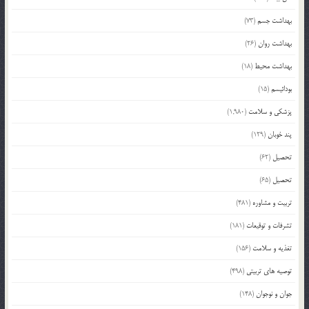
بهداشت جسم
(73)
بهداشت روان
(26)
بهداشت محیط
(18)
بودائیسم
(15)
پزشکی و سلامت
(1,980)
پند خوبان
(129)
تحصیل
(62)
تحصیل
(65)
تربیت و مشاوره
(481)
تشرفات و توقیعات
(181)
تغذیه و سلامت
(156)
توصیه های تربیتی
(498)
جوان و نوجوان
(148)