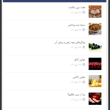
هفت سين سلامت
29 اسفند 03
سمنو؛ بمب ويتامين
29 اسفند 03
ويژگي‌هاي ميوه زيتون و روغن آن
29 اسفند 03
خواص آلبالو
29 اسفند 03
خواص آناناس
29 اسفند 03
چرا از سيب غافليم؟
19 مرداد 03