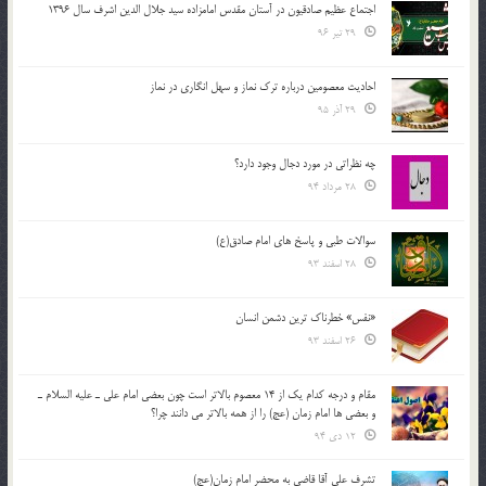
اجتماع عظیم صادقیون در آستان مقدس امامزاده سید جلال الدین اشرف سال 1396
29 تیر 96
احادیث معصومین درباره ترک نماز و سهل انگاری در نماز
29 آذر 95
چه نظراتی در مورد دجال وجود دارد؟
28 مرداد 94
سوالات طبی و پاسخ های امام صادق(ع)
28 اسفند 93
«نفس» خطرناک ترین دشمن انسان
26 اسفند 93
مقام و درجه كدام يك از 14 معصوم بالاتر است چون بعضي امام علي ـ عليه السلام ـ
و بعضي ها امام زمان (عج) را از همه بالاتر مي دانند چرا؟
12 دی 94
تشرف علي آقا قاضي به محضر امام زمان(عج)