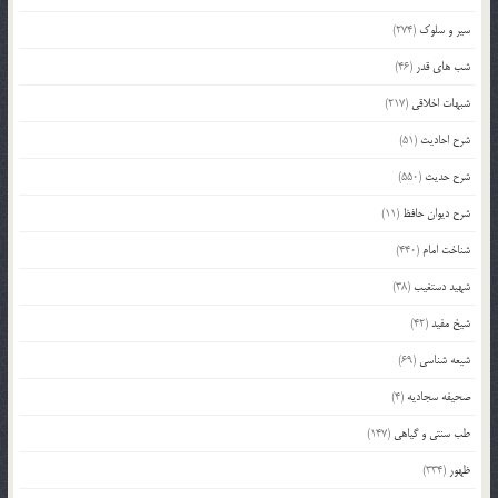
سیر و سلوک
(274)
شب های قدر
(46)
شبهات اخلاقی
(217)
شرح احادیث
(51)
شرح حدیث
(550)
شرح دیوان حافظ
(11)
شناخت امام
(440)
شهید دستغیب
(38)
شیخ مفید
(42)
شیعه شناسی
(69)
صحیفه سجادیه
(4)
طب سنتی و گیاهی
(147)
ظهور
(334)