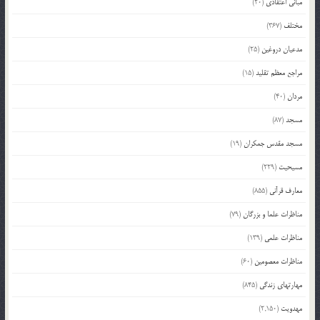
مبانی اعتقادی
(20)
مختلف
(367)
مدعیان دروغین
(25)
مراجع معظم تقلید
(15)
مردان
(40)
مسجد
(87)
مسجد مقدس جمکران
(19)
مسیحیت
(229)
معارف قرآنی
(855)
مناظرات علما و بزرگان
(79)
مناظرات علمی
(139)
مناظرات معصومین
(60)
مهارتهای زندگی
(845)
مهدویت
(2,150)