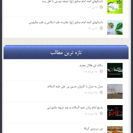
داستانهای ائمه: امام صادق (ع): نتیجه دوستی با اهل بیت
20 تیر 03
داستانهای ائمه: امام صادق (ع): مقایسه طب اسلامی و طب جالینوس
20 تیر 03
تازه ترین مطالب
سلام ای هلال محرم
25 خرداد 05
منزل به منزل با کاروان حسین بن علی علیه السلام
25 خرداد 05
پاسخ امام زمان علیه السلام به چند شبهه عاشورایی
25 خرداد 05
من سرزمین کربلا