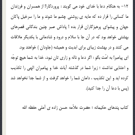
12- به هنگام دعا با خداى خود مى گويند : پروردگارا! از همسران و فرزندان
ما كسانى را قرار ده كه مايه ی روشنى چشم ما شوند و ما را سرخيل پاكان
جهان و پيشواى پرهيزگاران قرار بده ! پاداش صبر چنين بندگانى قصرهاى
بهشتى خواهد بود كه در آن جا با سلام و درود و شادمانى با يكديگر ملاقات
مى كنند و در بهشت زيباى براى ابديت و هميشه (جاودان ) خواهند بود.
اى پيامبر! به امّت بگو : اگر دعا و ناله و زارى تان نبود، خدا به شما هيچ توجّه
و اعتنايى نداشت ؛ زيرا شما در گذشته آيات خدا و پيامبران الهى را تكذيب
كرده ايد و اين تكذيب ، دامان شما را خواهد گرفت و از شما جدا نخواهد شد
(پس با دعا آن را جدا كنيد).
کتاب پندهای حکیمانه ؛ حضرت علاّمه حسن زاده ی آملی حفظه الله