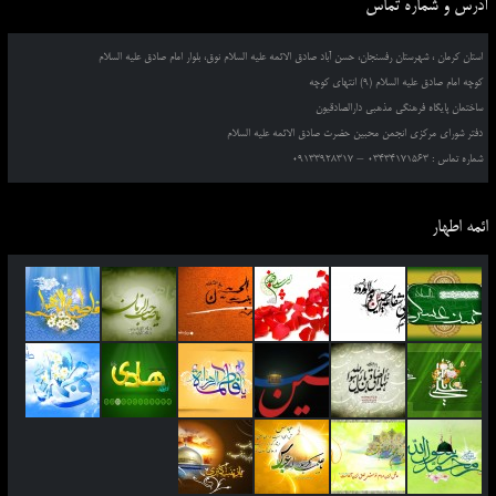
آدرس و شماره تماس
استان کرمان ، شهرستان رفسنجان، حسن آباد صادق الائمه علیه السلام نوق، بلوار امام صادق علیه السلام
کوچه امام صادق علیه السلام (9) انتهای کوچه
ساختمان پایگاه فرهنگی مذهبی دارالصادقیون
دفتر شورای مرکزی انجمن محبین حضرت صادق الائمه علیه السلام
شماره تماس : 03434171563 – 09133928317
ائمه اطهار