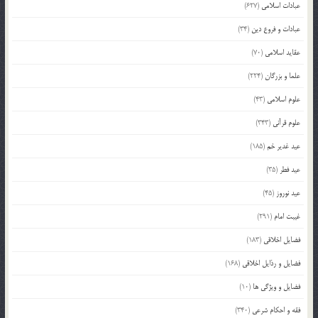
عبادات اسلامی
(627)
عبادات و فروع دین
(34)
عقاید اسلامی
(70)
علما و بزرگان
(224)
علوم اسلامی
(43)
علوم قرآنی
(343)
عید غدیر خم
(185)
عید فطر
(35)
عید نوروز
(45)
غیبت امام
(291)
فضایل اخلاقی
(183)
فضایل و رذایل اخلاقی
(168)
فضایل و ویژگی ها
(10)
فقه و احکام شرعی
(340)