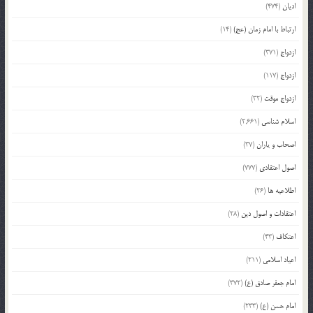
ادیان
(474)
ارتباط با امام زمان (عج)
(14)
ازدواج
(371)
ازدواج
(117)
ازدواج موقت
(32)
اسلام شناسی
(2,661)
اصحاب و یاران
(37)
اصول اعتقادی
(777)
اطلاعیه ها
(26)
اعتقادات و اصول دین
(28)
اعتکاف
(43)
اعیاد اسلامی
(211)
امام جعفر صادق (ع)
(372)
امام حسن (ع)
(233)