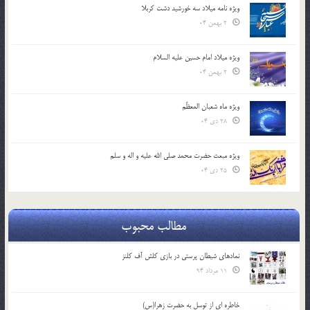
ویژه نامه میلاد سه خورشید دشت کربلا
2 بهمن 04
ویژه میلاد امام حسین علیه السلام
2 بهمن 04
ویژه ماه شعبان المعظّم
28 دی 04
ویژه مبعث حضرت محمد صلی الله علیه و اله و سلم
25 دی 04
مطالب محبوب
نمادهای شیطان پرستی در بازی کلش آف کلنز
11 مرداد 94
خاطره ای از توسل به حضرت زهرا(س)