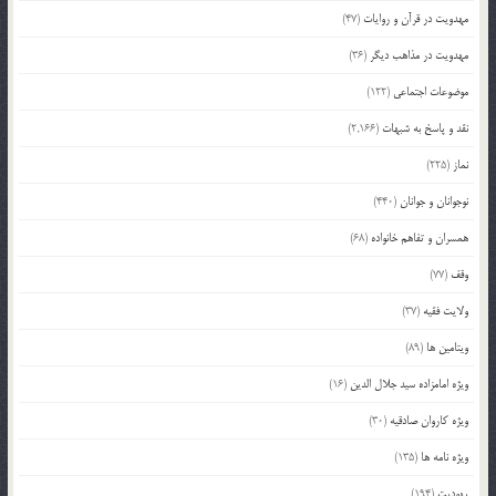
مهدویت در قرآن و روایات
(47)
مهدویت در مذاهب دیگر
(36)
موضوعات اجتماعی
(122)
نقد و پاسخ به شبهات
(2,166)
نماز
(225)
نوجوانان و جوانان
(440)
همسران و تفاهم خانواده
(68)
وقف
(77)
ولایت فقیه
(37)
ویتامین ها
(89)
ویژه امامزاده سید جلال الدین
(16)
ویژه کاروان صادقیه
(30)
ویژه نامه ها
(135)
یهودیت
(194)