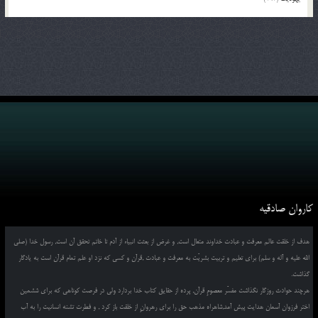
کاروان صادقیه
هدف از خلقت عالم معرفت و عبادت خداوند متعال است, و غرض از بعثت انبیاء از آدم تا خاتم تحقق آن است, رسول خدا (صلی
الله علیه و آله و سلم) برای تعلیم و تربیت بشریّت به معرفت و عبادت ,قرآن و کسی که نزد او علم تمام قرآن است به یادگار
گذاشت.
هرچند حوادث روزگار نگذاشت مفسّر معصومِ قرآن, پرده از حقایق کتاب خدا بردارد ولی در فرصت کوتاهی که برای ششمین
اختر فرزوان آسمان هدایت پیش آمد,شاهراه مذهب حق را برای رهروانِ از خلقت باز کرد , و فطرت تشنه انسانیت را به آب