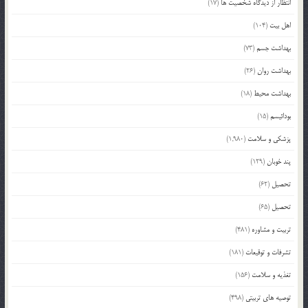
انتظار از دیدگاه شخصیت ها
(17)
اهل بیت
(104)
بهداشت جسم
(73)
بهداشت روان
(26)
بهداشت محیط
(18)
بودائیسم
(15)
پزشکی و سلامت
(1,980)
پند خوبان
(129)
تحصیل
(62)
تحصیل
(65)
تربیت و مشاوره
(481)
تشرفات و توقیعات
(181)
تغذیه و سلامت
(156)
توصیه های تربیتی
(498)