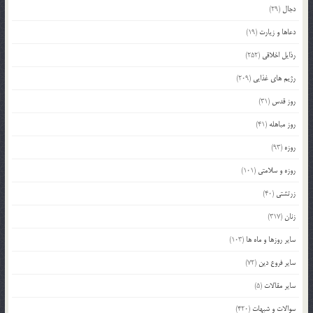
دجال
(29)
دعاها و زیارت
(19)
رذایل اخلاقی
(252)
رژیم های غذایی
(209)
روز قدس
(31)
روز مباهله
(41)
روزه
(93)
روزه و سلامتی
(101)
زرتشتی
(40)
زنان
(317)
سایر روزها و ماه ها
(103)
سایر فروع دین
(72)
سایر مقالات
(5)
سوالات و شبهات
(420)