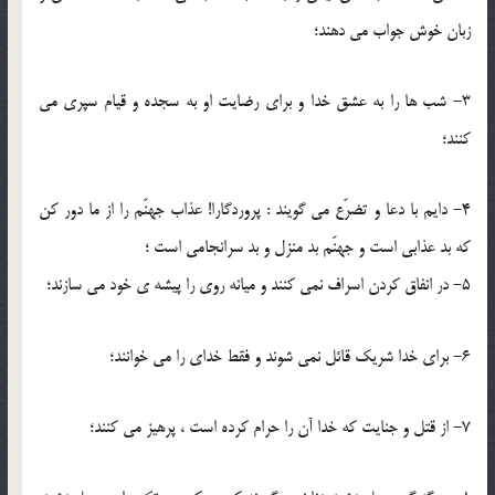
زبان خوش جواب مى دهند؛
3- شب ها را به عشق خدا و براى رضايت او به سجده و قيام سپرى مى
كنند؛
4- دايم با دعا و تضرّع مى گويند : پروردگارا! عذاب جهنّم را از ما دور كن
كه بد عذابى است و جهنّم بد منزل و بد سرانجامى است ؛
5- در انفاق كردن اسراف نمى كنند و ميانه روى را پيشه ی خود مى سازند؛
6- براى خدا شريك قائل نمى شوند و فقط خداى را مى خوانند؛
7- از قتل و جنايت كه خدا آن را حرام كرده است ، پرهيز می كنند؛