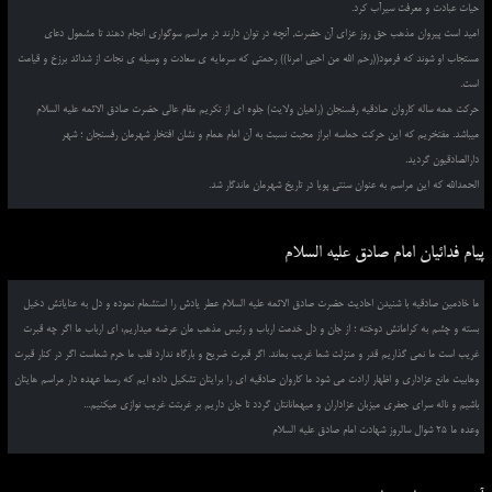
حیات عبادت و معرفت سیرآب کرد.
امید است پیروان مذهب حق روز عزای آن حضرت, آنچه در توان دارند در مراسم سوگواری انجام دهند تا مشمول دعای
مستجاب او شوند که فرمود((رحم الله من احیی امرنا)) رحمتی که سرمایه ی سعادت و وسیله ی نجات از شدائد برزخ و قیامت
است.
حرکت همه ساله کاروان صادقیه رفسنجان (راهیان ولایت) جلوه ای از تکریم مقام عالی حضرت صادق الائمه علیه السلام
میباشد. مفتخریم که این حرکت حماسه ابراز محبت نسبت به آن امام همام و نشان افتخار شهرمان رفسنجان ؛ شهر
دارالصادقیون گردید.
الحمدالله که این مراسم به عنوان سنتی پویا در تاریخ شهرمان ماندگار شد.
پیام فدائیان امام صادق علیه السلام
ما خادمین صادقیه با شنیدن احادیث حضرت صادق الائمه علیه السلام عطر یادش را استشمام نموده و دل به عنایاتش دخیل
بسته و چشم به کراماتش دوخته ؛ از جان و دل خدمت ارباب و رئیس مذهب مان عرضه میداریم، ای ارباب ما اگر چه قبرت
غریب است ما نمی گذاریم قدر و منزلت شما غریب بماند. اگر قبرت ضریح و بارگاه ندارد قلب ما حرم شماست اگر در کنار قبرت
وهابیت مانع عزاداری و اظهار ارادت می شود ما کاروان صادقیه ای را برایتان تشکیل داده ایم که رسما عهده دار مراسم هایتان
باشیم و ناله سرای جعفری میزبان عزاداران و میهمانانتان گردد تا جان داریم بر غربتت غریب نوازی میکنیم...
وعده ما 25 شوال سالروز شهادت امام صادق علیه السلام