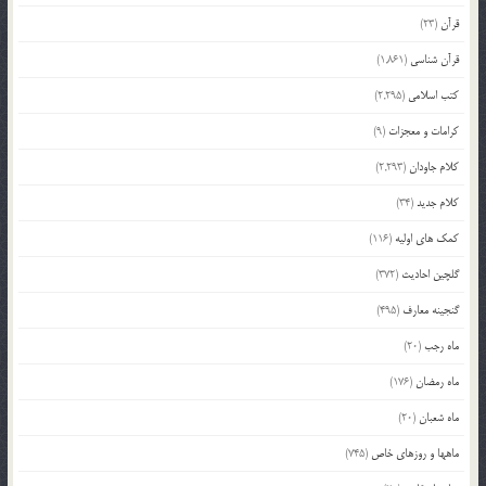
قرآن
(23)
قرآن شناسی
(1,861)
کتب اسلامی
(2,295)
کرامات و معجزات
(9)
کلام جاودان
(2,293)
کلام جدید
(34)
کمک های اولیه
(116)
گلچین احادیث
(372)
گنجینه معارف
(495)
ماه رجب
(20)
ماه رمضان
(176)
ماه شعبان
(20)
ماهها و روزهای خاص
(745)