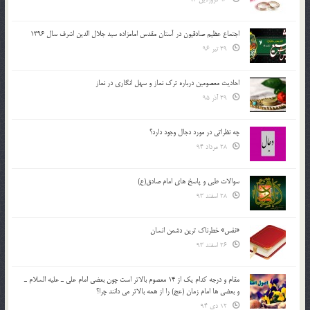
اجتماع عظیم صادقیون در آستان مقدس امامزاده سید جلال الدین اشرف سال 1396
29 تیر 96
احادیث معصومین درباره ترک نماز و سهل انگاری در نماز
29 آذر 95
چه نظراتی در مورد دجال وجود دارد؟
28 مرداد 94
سوالات طبی و پاسخ های امام صادق(ع)
28 اسفند 93
«نفس» خطرناک ترین دشمن انسان
26 اسفند 93
مقام و درجه كدام يك از 14 معصوم بالاتر است چون بعضي امام علي ـ عليه السلام ـ
و بعضي ها امام زمان (عج) را از همه بالاتر مي دانند چرا؟
12 دی 94