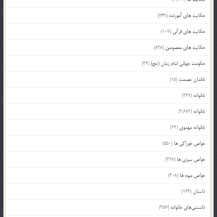
حکایت های آموزنده
(749)
حکایت های قرآنی
(107)
حکایت های معصومین
(838)
حکومت جهانی امام زمان (عج)
(24)
خاندان عصمت
(15)
خانواده
(227)
خانواده
(2,682)
خانواده مهدوی
(22)
خواص خوراکی ها
(550)
خواص سبزی ها
(228)
خواص میوه ها
(308)
داستان
(146)
دانستنی‌های خانواده
(357)