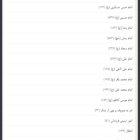
امام حسن عسکری (ع)
(172)
امام حسین (ع)
(847)
امام رضا (ع)
(182)
امام زمان (عج)
(583)
امام سجاد (ع)
(227)
امام علی (ع)
(894)
امام علی النقی (ع)
(165)
امام محمد باقر (ع)
(165)
امام محمد تقی (ع)
(146)
امام موسی کاظم (ع)
(152)
امر به معروف و نهی از منکر
(63)
امور تربیتی فرزندان
(51)
انتظار
(164)