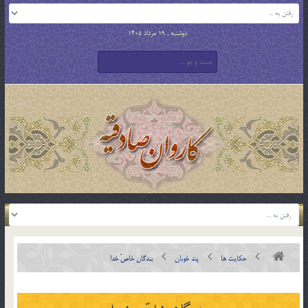
دوشنبه , 19 مرداد 1405
حکایت ها
پند خوبان
بندگان خاصّ خدا