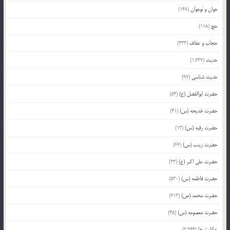
جوان و نوجوان
(148)
حج
(118)
حجاب و عفاف
(333)
حدیث
(1,737)
حدیث شناسی
(97)
حضرت ابوالفضل (ع)
(54)
حضرت خدیجه (س)
(41)
حضرت رقیه (س)
(13)
حضرت زینب (س)
(66)
حضرت علی اکبر (ع)
(23)
حضرت فاطمه (س)
(530)
حضرت محمد (ص)
(613)
حضرت معصومه (س)
(45)
حکایت ها
(2,244)