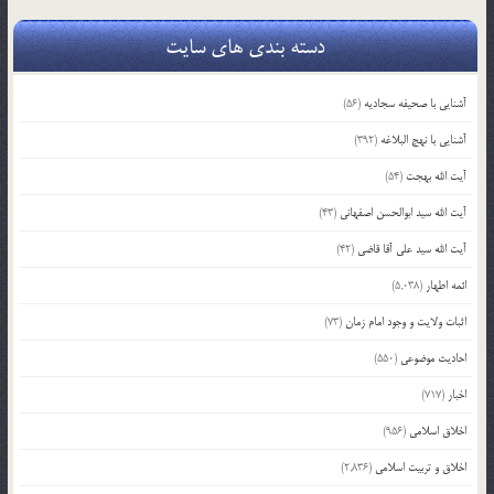
دسته بندی های سایت
آشنایی با صحیفه سجادیه
(56)
آشنایی با نهج البلاغه
(392)
آیت الله بهجت
(54)
آیت الله سید ابوالحسن اصفهانی
(43)
آیت الله سید علی آقا قاضی
(42)
ائمه اطهار
(5,038)
اثبات ولایت و وجود امام زمان
(73)
احادیث موضوعی
(550)
اخبار
(717)
اخلاق اسلامی
(956)
اخلاق و تربیت اسلامی
(2,836)