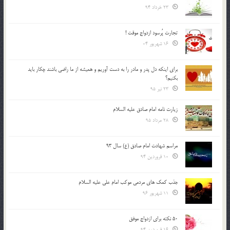
23 خرداد 94
تجارت پُرسود ازدواج موقت !
16 شهریور 04
براي اينكه دل پدر و مادر را به دست آوريم و هميشه از ما راضي باشند چكار بايد
بكنيم؟
23 تیر 95
زیارت نامه امام صادق علیه السلام
28 مرداد 95
مراسم شهادت امام صادق (ع) سال 93
10 فروردین 94
جذب کمک های مردمی موکب امام علی علیه السلام
11 شهریور 96
50 نکته برای ازدواج موفق
16 فروردین 94