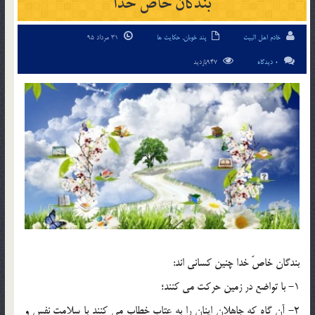
بندگان خاصّ خدا
خادم اهل البیت
پند خوبان
,
حکایت ها
31 مرداد 95
0 دیدگاه
947بازدید
بندگان خاصّ خدا چنين كسانى اند:
1- با تواضع در زمين حركت مى كنند؛
2- آن گاه كه جاهلان اينان را به عتاب خطاب مى كنند با سلامت نفس و