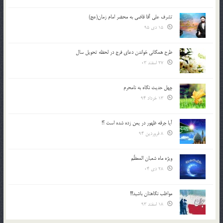
تشرف علي آقا قاضي به محضر امام زمان(عج)
15 دی 95
طرح همگانی خواندن دعای فرج در لحظه تحویل سال
27 اسفند 03
چهل حدیث نگاه به نامحرم
13 خرداد 94
آیا جرقه ظهور در یمن زده شده است ؟!
8 فروردین 94
ویژه ماه شعبان المعظّم
28 دی 04
مواظب نگاهتان باشید!!!
18 اسفند 93