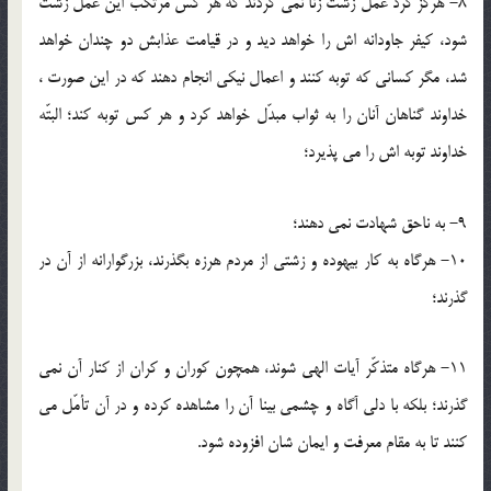
8- هرگز گرد عمل زشت زنا نمى گردند كه هر كس مرتكب اين عمل زشت
شود، كيفر جاودانه اش را خواهد ديد و در قيامت عذابش دو چندان خواهد
شد، مگر كسانى كه توبه كنند و اعمال نيكى انجام دهند كه در اين صورت ،
خداوند گناهان آنان را به ثواب مبدّل خواهد كرد و هر كس توبه كند؛ البتّه
خداوند توبه اش را مى پذيرد؛
9- به ناحق شهادت نمى دهند؛
10- هرگاه به كار بيهوده و زشتى از مردم هرزه بگذرند، بزرگوارانه از آن در
گذرند؛
11- هرگاه متذكّر آيات الهى شوند، همچون كوران و كران از كنار آن نمى
گذرند؛ بلكه با دلى آگاه و چشمى بينا آن را مشاهده كرده و در آن تأمّل مى
كنند تا به مقام معرفت و ايمان شان افزوده شود.