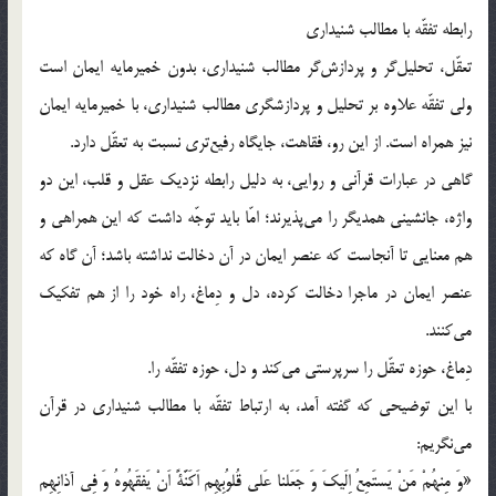
رابطه تفقّه با مطالب شنيدارى
تعقّل، تحليل‌گر و پردازش‌گر مطالب شنيدارى، بدون خميرمايه ايمان است
ولى تفقّه علاوه بر تحليل و پردازشگرى مطالب شنيدارى، با خميرمايه ايمان
نيز همراه است. از اين رو، فقاهت، جايگاه رفيع‌ترى نسبت به تعقّل دارد.
گاهى در عبارات قرآنى و روايى، به دليل رابطه نزديك عقل و قلب، اين دو
واژه، جانشينى همديگر را مى‌پذيرند؛ امّا بايد توجّه داشت كه اين همراهى و
هم معنايى تا آنجاست كه عنصر ايمان در آن دخالت نداشته باشد؛ آن گاه كه
عنصر ايمان در ماجرا دخالت كرده، دل و دِماغ، راه خود را از هم تفكيك
مى‌كنند.
دِماغ، حوزه تعقّل را سرپرستى مى‌كند و دل، حوزه تفقّه را.
با اين توضيحى كه گفته آمد، به ارتباط تفقّه با مطالب شنيدارى در قرآن
مى‌نگريم:
«وَ مِنهُمْ مَنْ يَستَمِعُ اِلَيكَ وَ جَعَلنا عَلى قُلوُبِهِم اَكَنَّةً اَنْ يَفقَهُوهُ وَ فِى آذانِهِم