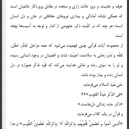
خوف و خشيت، و بروز حالت زارى و سجده در مقابل پروردگار عالميان است
كه همگى نشانه آمادگى و بيدارى نيروهاى حفاظتى در جان و دل انسان
است؛ هر چند كه در كلّيت ذكر، مفهومى از انذار و توجه به آسيب‌ها نهفته
است.
از مجموعه آيات قرآنى چنين فهميده مى‌شود كه همه مراحل تفكّر، تعقّل،
تفقّه و تدبّر زمانى به سلامت، امنيّت، ثبات و اطمينان در وجود انسانى رسيده
و او را به سوى رشد و تعالى هدايت مى‌كند كه قوّه تذكّر همواره در دل
انسان زنده و بيدار بوده باشد.
على‌عليه السلام مى‌فرمايد:
«فى الذِّكرِ حَياةُ القلوبِ.»62
«ذكر، مايه زندگى دل‌هاست.»
و قرآن در يك كلام مى‌فرمايد:
«الَّذينَ آمَنوُا وَ تَطمَئِنُّ قُلُوبُهُم بِذِكرِاللَّهِ اَلا بِذِكرِاللَّهِ تَطْمَئِنُّ القُلُوبِ.» (رعد/