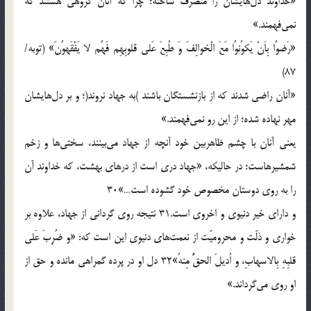
«خداوند دل‌هايشان را منصرف ساخته؛ چرا كه آنان گروهى هستند كه
نمى‌فهمند.»
«رَضوُا بِاَنْ يَكوُنوُا مَعَ الْخوالِفَ وَ طُبِعَ عَلى قلوبِهِم فَهُم لا يَفْقَهوُنَ» (توبه/
87)
«آنان راضى شدند كه از بازنشستگان باشند )به جهاد نروند(؛ و بر دل‌هايشان
مهر نهاده شده؛ از اين رو نمى‌فهمند.»
يعنى آنان با چشم ظاهربين خود آنچه از جهاد مى‌بينند، سختى‌ها و زخم
شمشيرهاست؛ در حاليكه، «جهاد درى است از درهاى بهشت، كه خداوند آن
را به روى دوستان مخصوص خود گشوده است…»30
و داراى خير دنيوى و اخروى است.31 نتيجه روى گردانى از جهاد، علاوه بر
خوارى و ذلّت و محروميّت از نعمت‌هاى دنيوى اين است كه: «و ضُرِبَ عَلى
قلبِهِ بِالاسهابِ، و اُديلَ الحقُّ مِنهُ»32 دل او در پرده گمراهى مانده و حق از
او روى مى‌گرداند.»