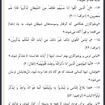
14- «اِنَّ الَّذين اتَّقَوا اِذا مَسَّهُم طائِفٌ مِنَ الشَّيطانِ تَذَكَّروُا فَاذِا هُم
مُبصرِونَ.» (اعراف/ 201)
«پرهيزگاران هنگامى كه گرفتار وسوسه‌هاى شيطان شوند، به ياد (خدا)
مى‌افتند؛ و فوراً آگاه مى‌شوند.»
15- «وَ لِباسُ التَّقوى ذلِكَ خَيرٌ ذلكَ مِن آياتِ اللَّهِ لَعَلَّكُم يَذَكَّروُنَ.»
(اعراف/ 26)
«لباس ترس و پرهيزگارى بهتر است، اينها از آيات خداست؛ تا متذكّر شوند.»
16- «اِنَّما المُؤمِنونَ الَّذينَ اِذا ذُكِرَاللَّهُ وَجِلَتْ قُلُوبُهُمْ» (انفال/ 2)
«مؤمنان، تنها كسانى هستند كه هر گاه نام خدا برده شود، دل‌هايشان ترسان
مى‌شود.»
17- «هذا بَلاغٌ لِلنّاسِ وَ لِيُنذَروُا بِهِ وَلِيَعْلَمُوا اَنَّما هُوَ اِلهٌ واحِدٌ وَ لِيَذَّكَّرَ
اوُلوُاالالبابِ.» (ابراهيم/ 52)
«اين پيامى براى مردم است، تا همه به وسيله آن انذار شوند، و بدانند او