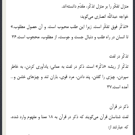
منزل تفكّر را بر منزل تذكّر، مقدّم دانسته‌اند.
خواجه عبداللَّه انصارى مى‌گويد:
«تذكّر فوق تفكّر است. زيرا اين طلب محبوب است. و آن حصول مطلوب.»
تا انسان در راه طلب و دنبال جست و جوست، از مطلوب، محجوب است.36
تذكّر در لغت
تذكّر از ريشه «ذكْر» است. ذكر در لغت به معانى: يادآورى كردن، به خاطر
سپردن، چيزى را گفتن، پند دادن، مرد قوى، باران تند و چيزهاى خشن و…
آمده است.37
ذكر در قرآن
لغت شناسان قرآن مى‌گويند كه ذكر در قرآن به 18 معنا و مفهوم وارد شده،
كه عبارتند از: