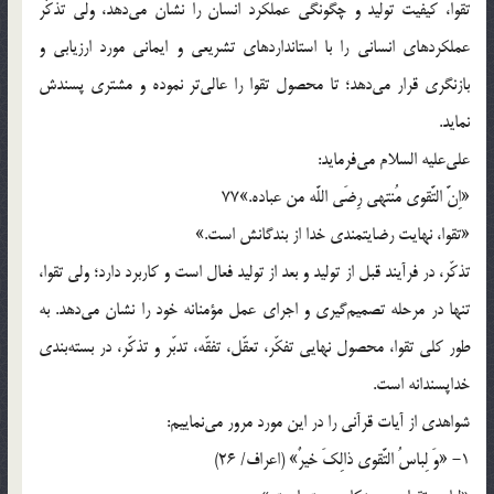
تقوا، كيفيت توليد و چگونگى عملكرد انسان را نشان مى‌دهد، ولى تذكّر
عملكردهاى انسانى را با استانداردهاى تشريعى و ايمانى مورد ارزيابى و
بازنگرى قرار مى‌دهد؛ تا محصول تقوا را عالى‌تر نموده و مشترى پسندش
نمايد.
على‌عليه السلام مى‌فرمايد:
«اِنَّ التَّقوى مُنتهى رِضَى اللَّه من عباده.»77
«تقوا، نهايت رضايتمندى خدا از بندگانش است.»
تذكّر، در فرآيند قبل از توليد و بعد از توليد فعال است و كاربرد دارد؛ ولى تقوا،
تنها در مرحله تصميم‌گيرى و اجراى عمل مؤمنانه خود را نشان مى‌دهد. به
طور كلى تقوا، محصول نهايى تفكّر، تعقّل، تفقّه، تدبّر و تذكّر، در بسته‌بندى
خداپسندانه است.
شواهدى از آيات قرآنى را در اين مورد مرور مى‌نماييم:
1- «وَ لِباسُ التَّقوى ذالِكَ خيرٌ» (اعراف/ 26)