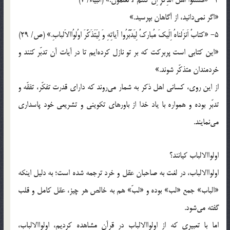
4- «فَسَئَلوا اَهلَ الذِّكرِ اِنْ كُنتُم لاتَعلَموُنَ.» (انبياء/ 7)
«اگر نمى‌دانيد، از آگاهان بپرسيد.»
5- «كتابٌ اَنزَلناهُ اِلَيكَ مُباركٌ لِيَدَّبَّرُوا آياتِهِ وَ لِيَتَذَكَّرَ اوُلوُاالاَلبابِ.» (ص/ 29)
«اين كتابى است پربركت كه بر تو نازل كرده‌ايم تا در آيات آن تدبّر كنند و
خردمندان متذكّر شوند.»
از اين روى، كسانى اهل ذكر به شمار مى‌روند كه داراى قدرت تفكّر، تفقّه و
تدبّر بوده و همواره با ياد خدا از باورهاى تكوينى و تشريعى خود پاسدارى
مى‌نمايند.
اولواالالباب كيانند؟
اولواالالباب، در لغت به صاحبان عقل و خرد ترجمه شده است؛ به دليل اينكه
«الباب» جمع «لب» بوده و «لبّ» هم به خالص هر چيز، عقل كامل و قلب
گفته مى‌شود.
اما با تعبيرى كه از اولواالالباب در قرآن مشاهده كرديم، اولواالالباب،