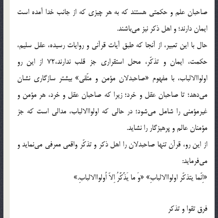
صاحبان علم و حكمتى هستند كه به هر چيزى كه از جانب خدا آمده است
ايمان دارند؛ و اهل ذكر نيز مى‌باشند.
حال با اين تعبير، از آنجا كه طبق آيات قرآنى و روايات رسيده، عقل سليم،
حكمت، ايمان و تذكّر، محل استقرارى جز قلب ندارند،72 از اين رو
اولواالالباب، با مفهوم «صاحبدلان مؤمن و متّقى» بيشتر سازگارى نشان
مى‌دهد؛ تا صاحبان عقل و خرد؛ زيرا كه صاحبان عقل و خرد، هر مؤمن و
غيرمؤمنى را شامل مى‌شود؛ در حالى كه اولواالالباب، مدالى است كه جز
مؤمنان عالم و پرهيزگار را نشايد.
از اين رو، قرآن تنها صاحبدلان را اهل ذكر و تذكّر واقعى معرفى مى‌نمايد و
مى‌فرمايد:
«اِنّما يتذكّر اولواالالبابِ» «وَ ما يَذَّكَّرُ اِلاّ اُولواالالبابِ.»
فرق تقوا و تذكر