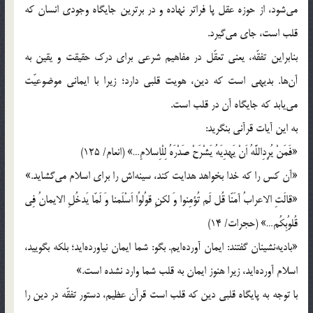
مى‌شود، از حوزه عقل پا فراتر نهاده و در برترين جايگاه وجودى انسان كه
قلب است، جاى مى‌گيرد.
بنابراين تفقّه، يعنى تعقّل در مفاهيم شرعى براى درك حقيقت و يقين به
آن‌ها. بديهى است كه دين، هويت قلبى دارد؛ زيرا با ايمانى موضوعيّت
مى‌يابد كه جايگاه آن در قلب است.
به اين آيات قرآنى بنگريد:
«فَمَنْ يُرِدِاللَّهُ اَنْ يَهدِيَهُ يَشْرَحْ صَدْرَهُ لِلْاِسلامِ…» (انعام/ 125)
«آن كس را كه خدا بخواهد هدايت كند، سينه‌اش را براى اسلام مى‌گشايد.»
«قالَتِ الاعرابُ آمَنّا قُل لَم تُؤمِنوا وَ لكنِ قوُلوُا اَسْلَمنا وَ لَمّا يَدخُلِ الايمانُ فِى
قُلوُبِكُم…» (حجرات/ 14)
«باديه‌نشينان گفتند: ايمان آورده‌ايم. بگو: شما ايمان نياورده‌ايد؛ بلكه بگوييد،
اسلام آورده‌ايد، زيرا هنوز ايمان به قلب شما وارد نشده است.»
با توجه به پايگاه قلبى دين كه قلب است قرآن عظيم، دستور تفقّه در دين را