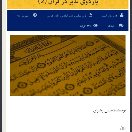
بازكاوى تدبّر در قرآن (2)
خادم اهل البیت
قرآن شناسی
,
کتب اسلامی
,
کلام جاودان
1 شهریور 95
0 دیدگاه
1241بازدید
نويسنده:حسن رهبري
تفقّه