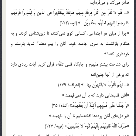
صادر مى‌كند و مى‌فرمايد:
«… فَلَو لا نَفَرَ مِنْ كُلِّ فِرقَةٍ مِنهُم طائِفَةٌ لِيَتَفَقَّهوُا فى الدّينِ وَ لِيُنْذِروُا قَومَهُم
اِذا رَجَعوا اِلَيهِم لَعَلَّهُم يَحْذَروُنَ…» (توبه/122)
«چرا از ميان هر اجتماعى، كسانى كوچ نمى‌كنند، تا دين‌شناس گردند و به
هنگام بازگشت به سوى جامعه خود، آنان را بيم دهند؟ شايد بترسند و
خوددارى كنند!»
براى شناخت بيشتر مفهوم و جايگاه قلبى تفقّه، قرآن كريم آيات زيادى دارد
كه برخى از آنها چنين‌اند:
«… لَهُم قُلوُبٌ لايَفْقَهوُنَ بِها…» (اعراف/ 179)
«آنان قلب‌هايى دارند كه با آن نمى‌فهمند.»
«وَ جَعَلْنا عَلَى قُلوُبِهِم اَكِنَّةً اَنْ يَفْقَهوُهُ.» (انعام/ 25)
«بر دل‌هاى آنان پرده‌ها افكنده‌ايم تا آن را نفهمند.»
«صَرَفَ اللَّهُ قلوبَهُم بِاَنَّهُمْ قَومٌ لا يَفْقَهونَ.» (توبه/ 127)