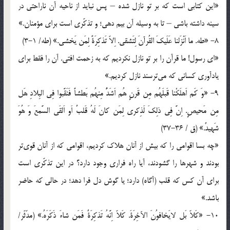
«اين كتابى است كه بر تو نازل شده – پس نبايد از ناحيه آن ناراحتى در
سينه داشته باشى – تا به وسيله آن بيم دهى؛ و تذكّرى است براى مؤمنان.»
8- «طه. ما اَنْزَلنا عَلَيكَ القُرآنَ لِتَشقى. اِلاّ تَذكِرَةً لِمَن يَخشى.» (طه/ 1-3)
«اى رسول! ما قرآن را بر تو نازل نكرديم كه به زحمت افتى. آن را فقط براى
يادآورى كسانى كه مى‌ترسند نازل كرديم.»
9- «وَ كَم اَهلَكْنا قَبلَهُم مِن قَرنٍ هُم اَشَدُّ مِنهُم بَطشاً فَنَقَّبوا فِى البِلادِ هَل
مِن مَحيصٍ. اِنَّ فِى ذلِكَ لَذِكرى لِمَن كانَ لَهُ قَلبٌ اَو اَلقَى السَّمعَ وَ هُوَ
شَهيدٌ.» (ق / 36-37)
«چه بسا اقوامى را كه بيش از آنان هلاك كرديم، اقوامى كه از آنان قوى‌تر
بودند و شهرها را گشودند، آيا راه فرارى وجود دارد؟ در اين تذكّرى است
براى آن كس كه قلب (آگاه) دارد؛ يا گوش دل فرا دهد؛ در حالى كه حاضر
باشد.»
10- «كَلاّ بَل لايَخافوُنَ الآخِرَةَ. كَلاّ اِنَّهُ تَذكِرَةٌ فَمَن شاءَ ذَكَرَهُ.» (مدّثّر/