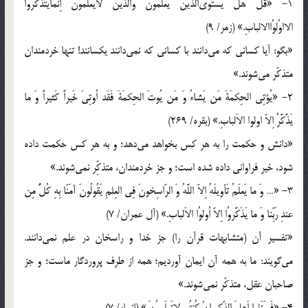
1- «قُلْ هَل يَستَوى‌الَّذينَ يَعلَموُنَ والَّذينَ لايَعلَمونَ اِنَّمايَتَذَكَّروُا
الااوُلوُاالالبابِ.» (زمر/ 9)
«بگو: آيا كسانى كه مى‌دانند با كسانى كه نمى‌دانند يكسانند! تنها خردمندان
متذكّر مى‌شوند.»
2- «يُؤتِى الحِكمَةَ مَن يَشاءُ وَ مَن يُوتَ الحِكمَةَ فَقَد اُوتِىَ خَيراً كَثيراً وَ ما
يَذَّكَّرُ اِلاّ اولوا الاَلبابِ.» (بقره/ 269)
«دانش و حكمت را به هر كس بخواهد مى‌دهد؛ و به هر كس حكمت داده
شود، خير فراوانى داده شده است؛ و جز خردمندان، متذكِّر نمى‌شوند.»
3- «… وَ ما يَعلَمُ تَأويلَهُ اِلاّ اللَّهُ وَ الرّاسِخونَ فِى العِلمِ يَقُولُونَ آمَنّا بِهِ كُلٌّ مِن
عندِ رَبِّنا وَ ما يَذَكَّروُا اِلاّ اُولوُا الاَلبابِ.» (آل عمران/ 7)
«تفسير آن (متشابهات قرآن را) جز خدا و راسخان در علم نمى‌دانند.
مى‌گويند: ما به همه آن ايمان آورديم؛ همه از طرف پروردگار ماست؛ و جز
صاحبان عقل، متذكّر نمى‌شوند.»