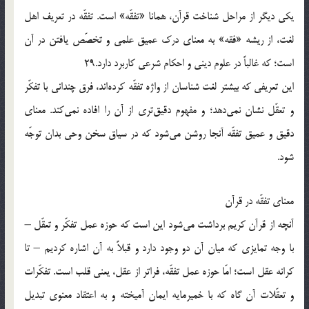
يكى ديگر از مراحل شناخت قرآن، همانا «تفقّه» است. تفقّه در تعريف اهل
لغت، از ريشه «فقه» به معناى درك عميق علمى و تخصّص يافتن در آن
است؛ كه غالباً در علوم دينى و احكام شرعى كاربرد دارد.29
اين تعريفى كه بيشتر لغت شناسان از واژه تفقّه كرده‌اند، فرق چندانى با تفكّر
و تعقّل نشان نمى‌دهد؛ و مفهوم دقيق‌ترى از آن را افاده نمى‌كند. معناى
دقيق و عميق تفقّه آنجا روشن مى‌شود كه در سياق سخن وحى بدان توجّه
شود.
معناى تفقّه در قرآن
آنچه از قرآن كريم برداشت مى‌شود اين است كه حوزه عمل تفكّر و تعقّل –
با وجه تمايزى كه ميان آن دو وجود دارد و قبلاً به آن اشاره كرديم – تا
كرانه عقل است؛ امّا حوزه عمل تفقّه، فراتر از عقل، يعنى قلب است. تفكّرات
و تعقّلات آن گاه كه با خميرمايه ايمان آميخته و به اعتقاد معنوى تبديل