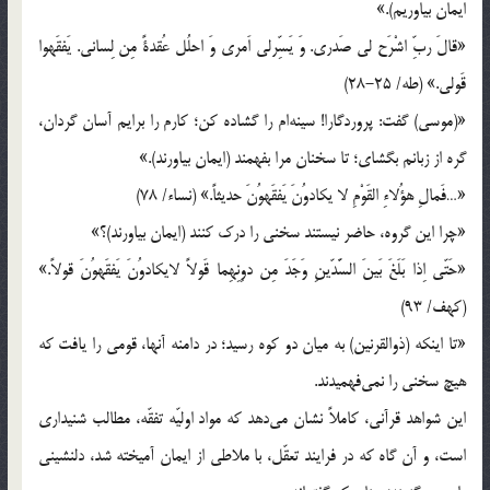
ايمان بياوريم).»
«قالَ ربِّ اشْرَح لى صَدرى. وَ يَسِّرلى اَمرى وَ احلُل عُقدةً مِن لِسانى. يَفقَهوا
قَولى.» (طه/ 25-28)
«(موسى) گفت: پروردگارا! سينه‌ام را گشاده كن؛ كارم را برايم آسان گردان،
گره از زبانم بگشاى؛ تا سخنان مرا بفهمند (ايمان بياورند).»
«…فَمالِ هؤُلاءِ القَوْمِ لا يكادوُنَ يَفقَهوُنَ حديثاً.» (نساء/ 78)
«چرا اين گروه، حاضر نيستند سخنى را درك كنند (ايمان بياورند)؟»
«حَتّى اِذا بَلَغَ بَينَ السَّدّينِ وَجَدَ مِن دوِنِهِما قَولاً لايكادوُنَ يَفقَهوُنَ قولاً.»
(كهف/ 93)
«تا اينكه (ذوالقرنين) به ميان دو كوه رسيد؛ در دامنه آنها، قومى را يافت كه
هيچ سخنى را نمى‌فهميدند.
اين شواهد قرآنى، كاملاً نشان مى‌دهد كه مواد اوليّه تفقّه، مطالب شنيدارى
است، و آن گاه كه در فرايند تعقّل، با ملاطى از ايمان آميخته شد، دلنشينى