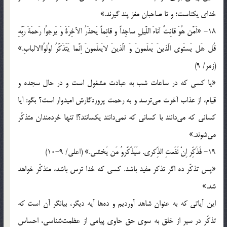
خداى يكتاست؛ و تا صاحبان مغز پند گيرند.»
18- «اَمَّن هُوَ قانِتٌ آناءَ اللَّيلِ ساجِداً و قائِماً يَحذَرُ الآخِرَةَ وَ يَرجوُا رَحمَةَ رَبِّهِ
قُل هَل يَستَوى الّذينَ يَعلَمونَ وَ الَّذينَ لايَعلَمونَ اِنَّما يَتَذَكَّرُ اوُلوُاالالبابِ.»
(زمر/ 9)
«يا كسى كه در ساعات شب به عبادت مشغول است و در حال سجده و
قيام، از عذاب آخرت مى‌ترسد و به رحمت پروردگارش اميدوار است؟ بگو: آيا
كسانى كه مى‌دانند با كسانى كه نمى‌دانند يكسانند؟! تنها خردمندان متذكّر
مى‌شوند.»
19- فَذَكِّر اِنْ نَفَعتِ الذِّكرى. سَيَذَّكَّروُ مَن يَخشى.» (اعلى/ 9-10)
«پس تذكّر ده اگر تذكر مفيد باشد. كسى كه خدا ترس باشد، متذكّر خواهد
شد.»
اين آياتى كه به عنوان شاهد آورديم و ده‌ها آيه ديگر، بيانگر آن است كه
تذكّر در سير از خلق به سوى حق حاوى پيامى از عظمت‌شناسى، احساس