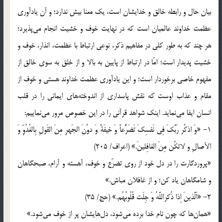
بيان حال و رابطه خالق و خدايشان است، يك معنا بيش ندارد؛ و آن يادآورى
عظمت خداوند عالميان است كه در نهايت خوف و خشيت انجام مى‌پذيرد؛
هر چند كه به طور كلى در مفاهيم ذكر، نوعى ارتباط با عظمت، انذار، خوف و
خشيت پديدار است؛ امّا در ارتباط از پايين به بالا و از خلق به سوى خالق از
مفهوم خاصى برخوردار است؛ و اين يادآورى عظمت خداوند هستى و خوف از
مقام و عذاب اوست كه نقش پاسدارى از اندوخته‌هاى ايمانى را در قلب
انسان ايفا مى‌نمايد. اينك شواهد قرآنى را در اين خصوص مرور مى‌نماييم:
1- «وَ اذكُر رَبَّكَ فِى نَفسِكَ تَضَرُّعاً وَ خيفَةً وَ دوُنَ الجَهرِ مِنَ القَولِ بِالغُدُوِّ وَ
الآصالِ و لاتكُن مِنَ الغافِلينَ.» (اعراف/ 205)
«پروردگارت را در دل خود از روى تضرّع و خوف، آهسته و آرام، صبحگاهان
و شامگاهان ياد كن؛ و از غافلان مباش.»
2- «اَلَّذينَ اِذا ذُكراللَّهُ وَ جِلَت قُلُوبُهُم.» (حج/ 35)
«همان‌ها كه چون نام خدا برده مى‌شود، دل‌هايشان پر از خوف مى‌شود.»