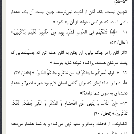
53-55)
«چنين نيست، بلكه آنان از آخرت نمى‌ترسند. چنين نيست آن يك هشدار
باشى است، كه هر كس بخواهد از آن پند گيرد.»
11- «فَاِمَّا تَثقَفَنَّهُم فِى الحَربِ فَشَرِّد بِهِم مِنْ خَلْفِهِمْ لَعَلَّهُم يَذَكَّروُنَ.»
(انفال/ 57)
«اگر آنان را در جنگ بيابى، آن چنان به آنان حمله كن كه جمعيّت‌هايى كه
پشت سرشان هستند، پراكنده شوند؛ شايد بترسند.»
12- «…اَوَلَم نُعَمِّركُم ما يَتَذَكَّرُ فيهِ مَن تَذَكَّرَ وَ جاءَكُمُ النَّذيرُ…» (فاطر/ 37)
«آيا شما را به اندازه‌اى كه براى آگاهى انسان لازم بود عمر نداديم؟ و هشدار
دهنده‌اى به سوى شما نيامد؟!»
13- «اِنَّ اللَّهَ… وَ يَنهى عَنِ الفَحشاءِ وَ المُنكَرِ وَ الْبَغْىِ يَعظُكُم لَعَلَّكُم
تَذَكَّروُنَ.» (نحل/ 90)
«خداوند… از فحشاء ومنكر و ستم، نهى مى‌كند؛ و به شما هشدار مى‌دهد؛
شايد متذكّر شويد.»