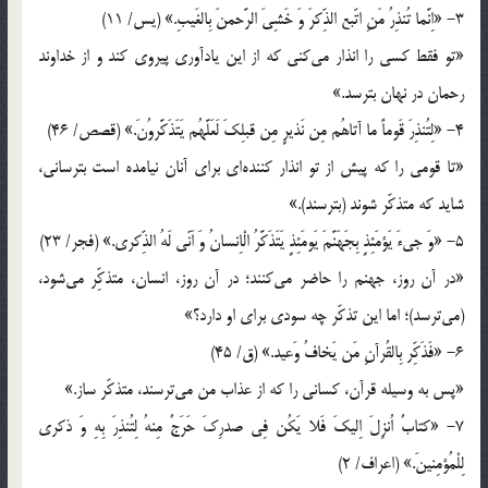
3- «اِنَّما تُنذِرُ مَنِ اتّبع الذِّكرَ وَ خَشِىَ الرَّحمنَ بِالغَيبِ.» (يس/ 11)
«تو فقط كسى را انذار مى‌كنى كه از اين يادآورى پيروى كند و از خداوند
رحمان در نهان بترسد.»
4- «لِتُنذِرَ قَوماً ما آتاهُم مِن نَذيرٍ مِن قبلِكَ لَعَلَّهُم يَتَذَكَّروُنَ.» (قصص/ 46)
«تا قومى را كه پيش از تو انذار كننده‌اى براى آنان نيامده است بترسانى،
شايد كه متذكّر شوند (بترسند).»
5- «وَ جى‌ءَ يَؤمَئِذٍ بِجَهَنَّمَ يَومَئِذٍ يَتَذَكَّرُ الْاِنسانُ وَ اَنّى لَهُ الذِّكرى.» (فجر/ 23)
«در آن روز، جهنم را حاضر مى‌كنند؛ در آن روز، انسان، متذكِّر مى‌شود،
(مى‌ترسد)؛ اما اين تذكّر چه سودى براى او دارد؟»
6- «فَذَكِّر بِالقُرآنِ مَن يَخافُ وَعيد.» (ق/ 45)
«پس به وسيله قرآن، كسانى را كه از عذاب من مى‌ترسند، متذكّر ساز.»
7- «كتابٌ اُنزِلَ اِليكَ فَلا يَكُن فِى صدرِكَ حَرَجٌ مِنهُ لِتُنذِرَ بِهِ وَ ذكرى
لِلْمُؤمِنينَ.» (اعراف/ 2)