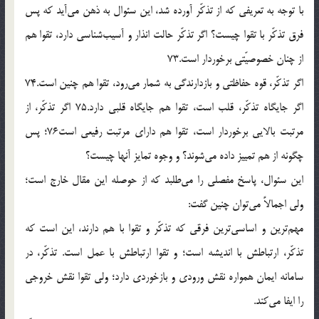
با توجه به تعريفى كه از تذكّر آورده شد، اين سئوال به ذهن مى‌آيد كه پس
فرق تذكّر با تقوا چيست؟ اگر تذكّر حالت انذار و آسيب‌شناسى دارد، تقوا هم
از چنان خصوصيّتى برخوردار است.73
اگر تذكّر، قوه حفاظتى و بازدارندگى به شمار مى‌رود، تقوا هم چنين است.74
اگر جايگاه تذكّر، قلب است، تقوا هم جايگاه قلبى دارد.75 اگر تذكّر، از
مرتبت بالايى برخوردار است، تقوا هم داراى مرتبت رفيعى است76؛ پس
چگونه از هم تمييز داده مى‌شوند؟ و وجوه تمايز آنها چيست؟
اين سئوال، پاسخ مفصلى را مى‌طلبد كه از حوصله اين مقال خارج است؛
ولى اجمالاً مى‌توان چنين گفت:
مهم‌ترين و اساسى‌ترين فرقى كه تذكّر و تقوا با هم دارند، اين است كه
تذكّر، ارتباطش با انديشه است؛ و تقوا ارتباطش با عمل است. تذكّر، در
سامانه ايمان همواره نقش ورودى و بازخوردى دارد؛ ولى تقوا نقش خروجى
را ايفا مى‌كند.