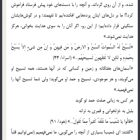
شده، و از آن روى گرداند، و آنچه را با دست‌هاى خود پيش فرستاد فراموش
كرد؟! ما بر دل‌هاى اينان پرده‌هايى افكنده‌ايم تا نفهمند؛ و در گوش‌هايشان
سنگينى قرار داده‌ايم؛ از اين رو، اگر آنان را به سوى هدايت بخوانى، هرگز
هدايت نمى‌شوند.»
«تُسَبِّحُ لَهُ السَّمواتُ السَّبعُ وَ الارضُ وَ مَن فِيهِنَّ وَ اِنْ مِن شى‌ءٍ اِلاّ يُسَبِّحُ
بِحَمدِهِ وَ لكِن لا تَفقَهونَ تَسبيحَهُم…» (اسراء/ 44)
«آسمان‌هاى هفتگانه و زمين و كسانى كه در آنها هستند، همه تسبيح او
مى‌گويند، و هر موجودى، تسبيح و حمد او مى‌گويد؛ ولى شما تسبيح آنها را
نمى‌فهميد.»
هر كس به زبانى صفت حمد تو گويد
بلبل به غزلخوانى و قمرى به ترانه
«قالُوا يا شُعَيبُ ما نَفْقَهُ كَثيراً مِمّا تَقولُ…» (هود/ 91)
«گفتند: اى شعيب! بسيارى از آنچه را مى‌گويى، ما نمى‌فهميم (نمى‌توانيم قلباً