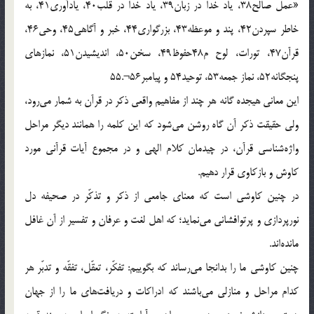
«عمل صالح38، ياد خدا در زبان39، ياد خدا در قلب40، يادآورى41، به
خاطر سپردن42، پند و موعظه43، بزرگوارى44، خبر و آگاهى45، وحى46،
قرآن47، تورات، لوح م48حفوظ49، سخن50، انديشيدن51، نمازهاى
پنجگانه52، نماز جمعه53، توحيد54 و پيامبر56¬.55
اين معانى هيجده گانه هر چند از مفاهيم واقعى ذكر در قرآن به شمار مى‌رود،
ولى حقيقت ذكر آن گاه روشن مى‌شود كه اين كلمه را همانند ديگر مراحل
واژه‌شناسى قرآن، در چيدمان كلام الهى و در مجموع آيات قرآنى مورد
كاوش و بازكاوى قرار دهيم.
در چنين كاوشى است كه معناى جامعى از ذكر و تذكّر در صحيفه دل
نورپردازى و پرتوافشانى مى‌نمايد؛ كه اهل لغت و عرفان و تفسير از آن غافل
مانده‌اند.
چنين كاوشى ما را بدانجا مى‌رساند كه بگوييم: تفكّر، تعقّل، تفقّه و تدبّر هر
كدام مراحل و منازلى مى‌باشند كه ادراكات و دريافت‌هاى ما را از جهان