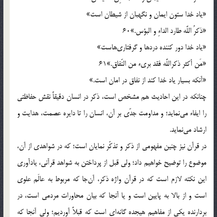
«ياد خدا ستون ايمان و نگهبان از شيطان است»
«ذكرُ اللَّه طارد الداءِ و البؤس.»60
«ياد خدا دور كننده دردها و گرفتارى‌هاست»
«مَن أكثر ذكراللَّه فقد برى‌ء من النّفاق.»61
«آنكه بسيار ياد خدا كند از نفاق در امان است.»
چنانكه در اين احاديث هم مشخص است، ذكر در انسان دقيقاً نقش حفاظتى
را ايفاء مى‌نمايد؛ و مداومت جدّى بر آن، انسان را تا دايره عصمت، هدايت و
ارشاد مى‌نمايد.
در قرآن نيز چنين مفهومى از ذكر و تذكّر نمايان است؛ كه در شواهدى از آن،
موضوع را توضيح خواهيم داد؛ ولى قبل از پرداختن به شواهد قرآنى، يادآورى
اين نكته لازم است كه در قرآن واژه ذكر، آن‌جا كه مربوط به عالَم علوى
است و از بالا به پايين است و يا آنجا كه بيان محاورات مردمى است، در
بردارنده يكى از مفاهيم هيجده گانه‌اى است كه قبلاً آورديم؛ ولى آنجا كه