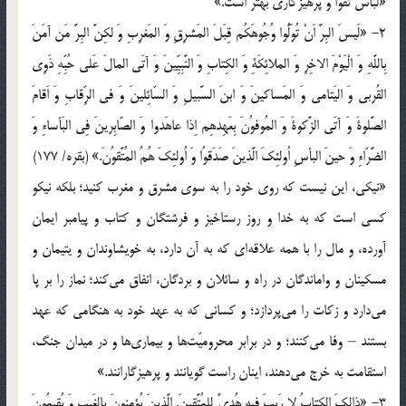
«لباس تقوا و پرهيزكارى بهتر است.»
2- «لَيسَ البِرَّ اَنْ تُوَلُّوا وُجُوهَكُم قِبَلَ المَشرِقِ وَ المَغرِبِ وَ لكِنَّ البِرَّ مَن آمَنَ
بِاللَّهِ وَ الْيَوْمَ الاخِرِ وَ الملائِكَةِ وَ الكِتابِ وَ النَّبِيِّينَ وَ آتَى المالَ عَلى حُبِّهِ ذَوِى
القُربى وَ اليَتامى وَ المَساكينَ وَ ابنَ السَّبيلِ وَ السّائِلينَ وَ فى الرِّقابِ وَ اَقامَ
الصَّلوةَ وَ آتَى الزَّكوةَ وَ المُوفوُنَ بِعَهِدهِم اِذا عاهَدوا وَ الصّابِرينَ فِى البَأساءِ وَ
الضَّرّاءِ وَ حينَ البأسِ اُولئِكَ الَّذينَ صَدَقوُا وَ اُولئِكَ هُمُ المُتَّقوُنَ.» (بقره/ 177)
«نيكى، اين نيست كه روى خود را به سوى مشرق و مغرب كنيد؛ بلكه نيكو
كسى است كه به خدا و روز رستاخيز و فرشتگان و كتاب و پيامبر ايمان
آورده، و مال را با همه علاقه‌اى كه به آن دارد، به خويشاوندان و يتيمان و
مسكينان و واماندگان در راه و سائلان و بردگان، انفاق مى‌كند؛ نماز را بر پا
مى‌دارد و زكات را مى‌پردازد؛ و كسانى كه به عهد خود به هنگامى كه عهد
بستند – وفا مى‌كنند؛ و در برابر محروميّت‌ها و بيمارى‌ها و در ميدان جنگ،
استقامت به خرج مى‌دهند، اينان راست گويانند و پرهيزگارانند.»
3- «ذالِكَ الكِتابُ لا رَيبَ فيهِ هُدىً لِلمُتَّقينَ. الَّذينَ يُؤمِنونَ بِالغَيبِ وَ يُقيمُونَ