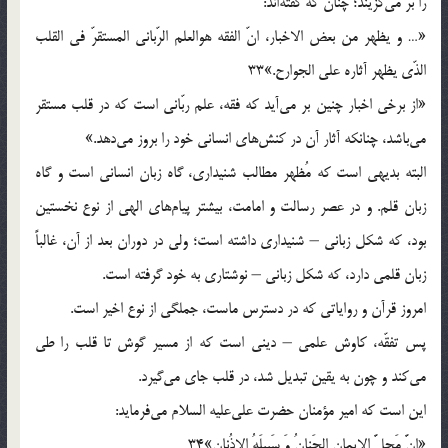
را بر مى‌گزيند؛ چنان كه گفته‌اند:
«… و يظهر من بعض الاخبار، انّ الفقه هوالعلم الرّبانى المستقرّ فى القلب
الذّى يظهر آثاره على الجوارح.»33
«از برخى اخبار چنين بر مى‌آيد كه فقه، علم ربّانى است كه در قلب مستقر
مى‌باشد، چنانكه آثار آن در كنش‌هاى انسانى خود را بروز مى‌دهد.»
البته بديهى است كه مُظهر مطالب شنيدارى، گاه زبان انسانى است و گاه
زبان قلم. و در عصر رسالت و امامت، بيشتر پيام‌هاى الهى از نوع نخستين
بود، كه شكل زبانى – شنيدارى داشته است؛ ولى در دوران بعد از آن، غالباً
زبان قلمى دارد، كه شكل زبانى – نوشتارى به خود گرفته است.
امروز قرآن و رواياتى كه در دسترس ماست، جملگى از نوع اخير است.
پس تفقّه، كاوش علمى – دينى است كه از مسير گوش تا قلب را طى
مى‌كند و چون به يقين تبديل شد، در قلب جاى مى‌گيرد.
اين است كه امير مؤمنان حضرت على‌عليه السلام مى‌فرمايد:
«اِنَّ مَحلَّ الايمانِ الجَنانُ وَ سَبيلَهُ الاذُنانِ»34