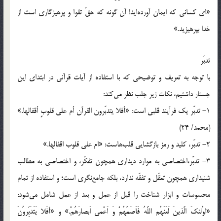
«اى كسانى كه ايمان آورده‌ايد! آن گونه كه حقّ تقوا و پرهيزگارى است از
خدا بپرهيزيد.»
تدبّر
با توجه به تعريف و توضيحى كه با استفاده از آيات قرآنى در ابتداى اين
جستار داشتيم، نكات زير جلب نظر مى‌كند:
1- تدبّر يك فرآيند قلبى است: «أفلا يتدبّرون القرآن أم على قلوبٍ أقفالها.»
(محمد/ 24)
2- تدبّر، كليد و رمز بازگشايى قلب‌هاست: «ام على قلوب اقفالها.»
3- تدبّر،اختصاصى به موارد ديدارى همچون تفكّر، و اختصاصى به مطالب
شنيدارى همچون تعقّل و تفقّه ندارد، بلكه جامع‌نگرى است؛ و استفاده از تمام
محسوسات و ابزار شناخت را قبل از عمل و بعد از عمل شامل مى‌شود:
«اوُلئكَ الَّذينَ لَعَنَهُم اللَّهُ فَاَصَمَّهُمْ وَ اَعْمى اَبصارَهُمْ.» و «أفَلا يَتَدَبِّروُنَ