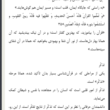
«به راستى كه جايگاه ايمان، قلب است؛ و مسير ايمان هم گوش‌هايند.»
«وَ تَعَلَّموا القرآنَ فانّهُ اَحسنُ الحديثِ، وَ تفقَّهوا فيه فَانَّهُ ربيعُ القلوبِ، و
استَشفَعوا بنوره فانّه شِفاءُ الصّدورِ.»35
«قرآن را بياموزيد، كه بهترين گفتار است؛ و در آن نيك بينديشيد كه آن
همانا بهار دل‌هاست. از نور آن شفا و بهبودى بخواهيد كه همانا در آن شفاى
سينه‌هاست.»
تذكّر
يكى از مراحلى كه در قرآن‌شناسى بسيار بدان تأكيد شده، همانا مرحله
«تذكّر» است.
تذكّر از امور قلبى است كه انسان را در مجاهده با نفس و شيطان كمك
مى‌نمايد.
دانشمندان عرفانى را نظر بر اين است كه تذكّر از نتايج تفكّر است. از اين رو،