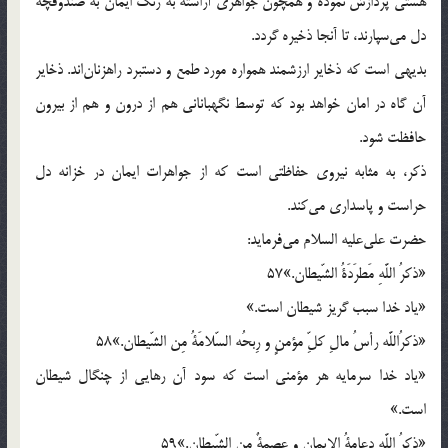
هستى پردازش نموده و همچون جواهرى آراسته به رنگ ايمان به صندوقچه
دل مى‌سپارند، تا آنجا ذخيره گردد.
بديهى است كه ذخاير ارزشمند همواره مورد طمع و دستبرد راهزنان‌اند. ذخاير
آن گاه در امان خواهد بود كه توسط نگهبانانى هم از درون و هم از بيرون
حافظت شود.
ذكر، به مثابه نيروى حفاظتى است كه از جواهرات ايمان در خزانه دل
حراست و پاسدارى مى‌كند.
حضرت على‌عليه السلام مى‌فرمايد:
«ذكرُ اللَّهِ مَطرَدَةُ الشّيطان.»57
«ياد خدا سبب گريز شيطان است.»
«ذكرُاللَّه رأسُ مالِ كلِّ مؤمنٍ و رِبحُه السّلامَةُ مِن الشّيطان.»58
«ياد خدا سرمايه هر مؤمنى است كه سود آن رهايى از چنگال شيطان
است.»
«ذكرُ اللَّه دعامةُ الايمان و عصمةٌ مِن الشّيطان.»59