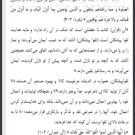
الصَّلوةَ وَ مِمّا رَزَقناهُم يُنفِقوُنَ. وَ الَّذينَ يُؤمِنونَ بِما اُنْزِلَ اِلَيْكَ وَ ما اُنْزِلَ مِنْ
قَبلِكَ وَ بِالاخِرَةِ هُم يُؤقِنونَ.» (بقره/ 2-4)
«آن (قرآن) كتاب با عظمتى است كه شك در آن راه ندارد؛ و مايه هدايت
تقوا پيشگان است. (تقوا پيشگان) آنانند كه به غيب، ايمان مى‌آوردند؛ و نماز
را بر پا مى‌دارند، و از نعمت‌هايى كه به آنان داده‌ايم، انفاق مى‌كنند. همچنين
آنانند كه به آنچه بر تو نازل شده، و آنچه پيش از تو نازل گرديده، ايمان
مى‌آورند؛ و به رستاخيز يقين دارند.»
تقواپيشگان، همواره در انديشه مرغوبيت كالا و بهبود مستمر آن هستند.78
آنان از توليد كالاى نامرغوب جداً پرهيز دارند؛79 و هيچگاه توليدات و اعمال
خود را بهترين اعمال نمى‌دانند و بر آن نمى‌بالند، بلكه براى خداپسندتر كردن
اعمال خود، آنها را در معرض نقد و تذكّر و بازنگرى قرار مى‌دهند؛80 تا به
درجات بالاى تقوا برسند آن گونه كه خدا فرمايد:
«يا اَيُّها الَّذين آمَنوا اتَّقوا اللَّهَ حَقَّ تُقاتِهِ.» (آل عمران/ 102)