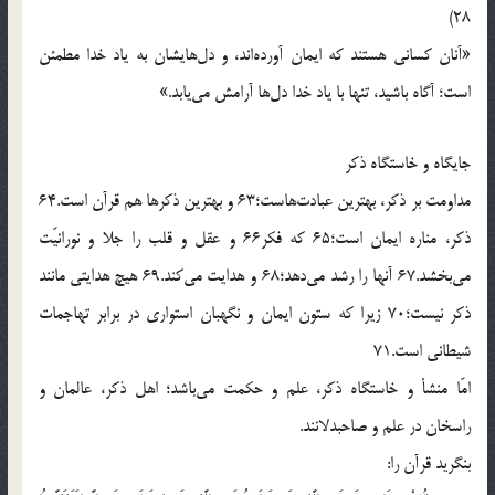
28)
«آنان كسانى هستند كه ايمان آورده‌اند، و دل‌هايشان به ياد خدا مطمئن
است؛ آگاه باشيد، تنها با ياد خدا دل‌ها آرامش مى‌يابد.»
جايگاه و خاستگاه ذكر
مداومت بر ذكر، بهترين عبادت‌هاست؛63 و بهترين ذكرها هم قرآن است.64
ذكر، مناره ايمان است؛65 كه فكر66 و عقل و قلب را جلا و نورانيّت
مى‌بخشد.67 آنها را رشد مى‌دهد؛68 و هدايت مى‌كند.69 هيچ هدايتى مانند
ذكر نيست؛70 زيرا كه ستون ايمان و نگهبان استوارى در برابر تهاجمات
شيطانى است.71
امّا منشأ و خاستگاه ذكر، علم و حكمت مى‌باشد؛ اهل ذكر، عالمان و
راسخان در علم و صاحبدلانند.
بنگريد قرآن را: