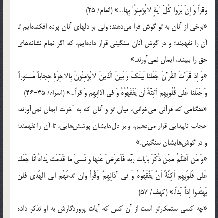
وقراً وَ اِنْ يَرَوا كُلَّ آيَةٍ لايُؤمِنوُآ بِها…» (انعام/ 25)
«برخى از آنان به تو گوش فرا مى‌دهند؛ ولى بر دلهاى آنان پرده افكنده‌ايم تا
آن را نفهمند؛ و در گوش آنان سنگينى قرار داده‌ايم، كه اگر تمام نشانه‌هاى
حق را ببينند، ايمان نمى‌آورند.»
«وَ اِذ قَرَأتَ القُرآنَ جَعَلنا بَينَكَ وَ بَينَ الَّذينَ لايُؤمِنُونَ بِالاخِرَةِ حِجاباً مَستوراً.
وَ جَعَلنا عَلى قُلُوبِهِم اَكِنَّةً اَن يَفْقَهُوُهُ وَ فى آذانِهِم وَ قراً…» (اسراء/ 45-46)
«هنگامى كه قرآنى مى‌خوانى، ميان تو و آنان كه به آخرت ايمان نمى‌آورند،
حجاب ناپيدايى قرار مى‌دهيم، و بر دل‌هايشان پوشش‌هايى، تا آن را نفهمند؛
و در گوش‌هايشان سنگينى.»
«وَ مَن اَظلَمُ مِمَّن ذُكِّرَ بِآياتِ رَبِّهِ فَاَعرَضَ عَنها و نَسِىَ ما قَدَّمَت يَداهُ اِنّا جَعَلنا
عَلى قُلوُبِهِم اَكِنَّةً اَنْ يَفْقَهُوهُ وَ فى آذانِهِمْ وَقْراً وان تدعُهُم الى الهُدى فلن
يَهتَدوا اِذاً اَبَداً.» (كهف/ 57)
«چه كسى ستمكارتر است از آن كس كه آيات پروردگارش به او تذكر داده