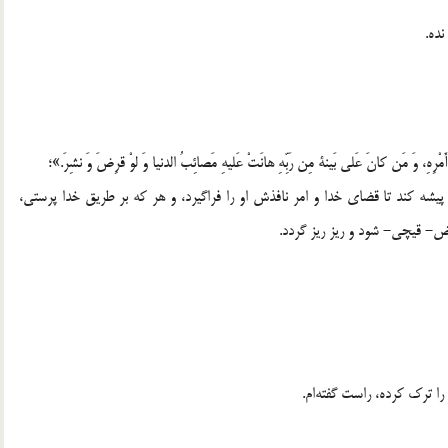
نده.
ُ أَمْرِهِ، وَ مَن کانَ عَلی بَینة مِن رَبِّهِ هانَتْ عَلیهِ مَصائِبُ الدنیا وَ لوْ قرِضَ وَ نشِرَ.»؛
یشه کند تا قضای خدا و امر نافذش او را فراگیرد، و هر که بر طریق خدا پرستی،
اض- قیچی- شود و ریز ریز گردد.
ا ترک کرده، راست گفته‌ام.