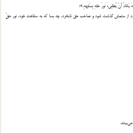
َ یَکادُ أَنْ یُطفِیءَ نورَ حقهِ بِسَفههِ.»؛
 خود از ستمش گذشت شود و صاحب حق نابخرد، چه بسا که به سفاهت خود، نور حقِّ
‌بینند.