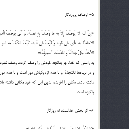
5- اوصاف پروردگار
«إِنَّ الله لا یُوصَفُ إِلاّ به ما وَصَفَ بِهِ نفسَهُ، وَ أَنّی یُوصَفُ الَّذی 
الاِحاطَةِ بِهِ. نأی فی قربهِ وَ قَرُبَ فی نَأیِهِ، کَیَّفَ الکَیْفَ به غیرِ أَن ی
الاْحَدُ، جَلَّ جَلالُهُ وَ تقَدّسَت أَسماؤُهُ.»؛
به راستی که خدا، جز بدانچه خودش را وصف کرده، وصف نشود.
و در دیده‌ها نگنجد؟ او با همه نزدیکیاش دور است و با همه د
داشته باشد. مکان را آفریده، بدون این که خود مکانی داشته ب
پاکیزه است.
6- اثر بخش خداست، نه روزگار