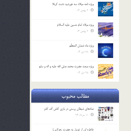
ویژه نامه میلاد سه خورشید دشت کربلا
2 بهمن 04
ویژه میلاد امام حسین علیه السلام
2 بهمن 04
ویژه ماه شعبان المعظّم
28 دی 04
ویژه مبعث حضرت محمد صلی الله علیه و اله و سلم
25 دی 04
مطالب محبوب
نمادهای شیطان پرستی در بازی کلش آف کلنز
11 مرداد 94
خاطره ای از توسل به حضرت زهرا(س)