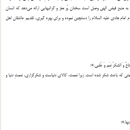
منبع فیض الهی وصل است سخنان پُر مغز و گرانبهایی ارائه می‌دهد که انسان
 امام هادی علیه السلام را دستچین نموده و برای بهره گیری، تقدیم عاشقان اهل
مَتاعٌ وَ الشکرُ نِعَم وَ عُقبی.»؛
ی که باعث شکر شده است. زیرا نعمت، کالای دنیاست و شکرگزاری، نعمتِ دنیا و
ِنها.»؛