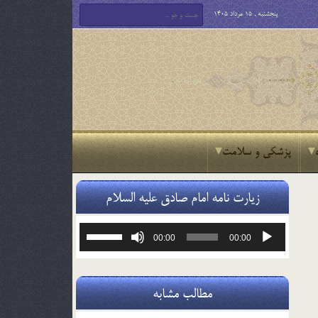
پنجشنبه , 15 مرداد 1405
پزشکی و سلامت
زیارت نامه امام صادق علیه السلام
پخش‌کننده
برای
00:00
00:00
صوت
افزایش
یا
کاهش
صدا
مطالب مشابه
از
کلیدهای