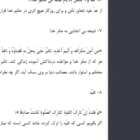
«لا تعْدُ ولا تجعَل لِلایامِ صُنعًا فی حُکم ِالله.»؛
از حدّ خود تجاوز نکن و برای روزگار هیچ اثری در حکم خدا قرار 
7- نتیجه بی اعتنایی به مکر خدا
«مَن أَمِنَ مَکرَالله وَ أَلیمَ أَخذِهِ، تکبَّرَ حَتی یَحِلَّ بهِ قَضاؤُهُ وَ نافِذ
هر که از مکر خدا و مؤاخذه دردناکش آسوده زندگی کند، تکبر پ
محکم و استوار باشد، مصائب دنیا بر وی سبک آید، اگر چه مقر
8- تقیّه
«لوْ قلتُ إِنَّ تارِکَ التقِیةِ کتارِکِ الصَّلوةِ لکنتُ صادِقا.»؛
اگر بگویم کسی که تقیّه را ترک کرده، مانند کسی است که نماز ر