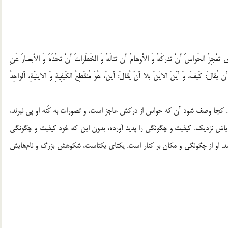
تعْجِزُ الحَواسُّ أَنْ تدرکَهُ وَ الاَْوهامُ أَن تنالَهُ وَ الخَطَراتُ أَنْ تحُدَّهُ وَ الاْبصارُ عَنِ
ُقالَ: کَیفَ، وَ أَیَّنَ الایْنَ بلا أَنْ یُقالَ: أَینَ، هُوَ مُنقَطِعُ الکَیفِیةِ وَ الاینیَّةِ، أَلواحِدُ
 کجا وصف شود آن که حواس از درکش عاجز است، و تصورات به کُنه او پی نبرند،
وریاش نزدیک. کیفیت و چگونگی را پدید آورده، بدون این که خود کیفیت و چگونگی
اشد. او از چگونگی و مکان بر کنار است. یکتای یکتاست، شکوهش بزرگ و نام‌هایش