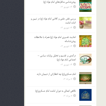
روش‌شناسی مناظره‌های امام جواد (ع)
16 شهریور 03
بررسی نقش علمی و کلامی امام جواد (ع) در تبیین و
اثبات امامت
16 شهریور 03
احادیث تفسیری امام جواد (ع) همراه با ملاحظات
روش‌شناسانه
16 شهریور 03
درآمدی بر تقسیم و تحلیل روایات سیاسی –
اجتماعی امام جواد (ع)
16 شهریور 03
امام عسکری(ع) چه انتظاراتی از شیعیان دارند
7 مرداد 03
نگاهی اجمالی به دوران امامت امام عسکری(ع)
7 مرداد 03