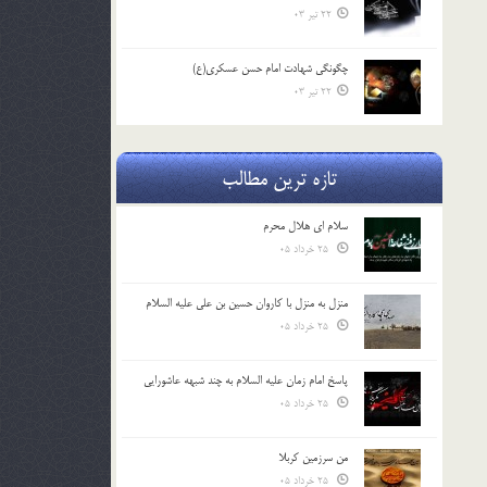
22 تیر 03
چگونگی شهادت امام حسن عسکری(ع)
22 تیر 03
تازه ترین مطالب
سلام ای هلال محرم
25 خرداد 05
منزل به منزل با کاروان حسین بن علی علیه السلام
25 خرداد 05
پاسخ امام زمان علیه السلام به چند شبهه عاشورایی
25 خرداد 05
من سرزمین کربلا
25 خرداد 05