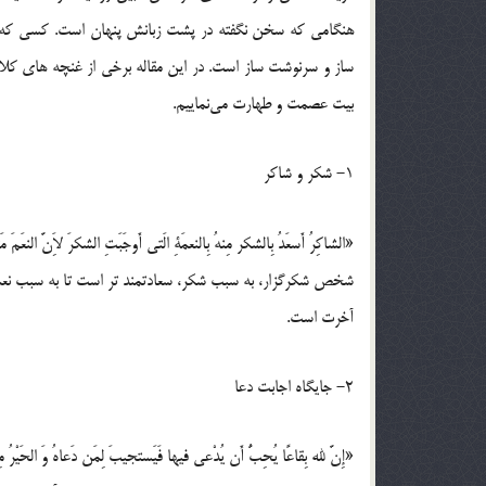
هنگامی که سخن نگفته در پشت زبانش پنهان است. کسی که به 
ساز و سرنوشت ساز است. در این مقاله برخی از غنچه های کلام
بیت عصمت و طهارت می‌نماییم.
1- شکر و شاکر
«الشاکِرُ أَسعَدُ بِالشکر مِنهُ بِالنعمَةِ الَتی أَوجَبَتِ الشکرَ لاَِنَّ النعَمَ 
شخص شکرگزار، به سبب شکر، سعادتمند تر است تا به سبب نعمت
آخرت است.
2- جایگاه اجابت دعا
«إِنَّ لله بِقاعًا یُحِبُّ أَن یُدْعی فیها فَیَستجیبَ لِمَن دَعاهُ وَ الحَیْرُ م