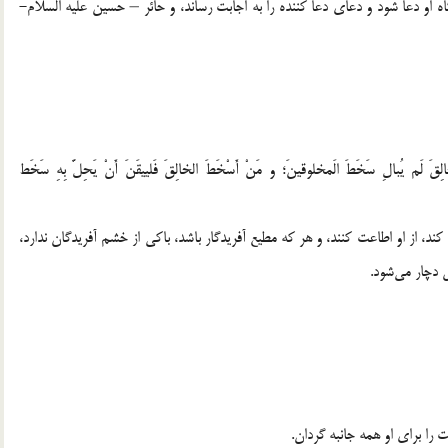
اه او دعا شود و دعای دعا کننده را به اجابت رساند، و حائر – حسین علیه السلام-
لِقَ لَم یُبالِ سَخَطَ الَمخلوقینَ؛ و مَنْ أَسْخَطَ الخالِقَ فَلییقَنَ أَنْ یَحِلَّ بِهِ سَخَط
کند، از او اطاعت کنند، و هر که مطیع آفریدگار باشد، باکی از خشم آفریدگان ندارد،
 دچار می‌شود.
 را برای او همه جانبه گردان.