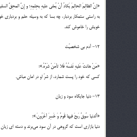
«إنَّ الظالِمَ الحالِمَ یَکادُ أَنْ یُعفی علیهِ بحِلمِهِ؛ و إِنَّ المحِقَّ السفیه
به راستی ستمکار بردبار، چه بسا که به وسیله حلم و بردباری
خویش را خاموش کند.
12- آدم بی شخصیّت
«مَنْ هانتْ عَلیهِ نَفسُهُ فَلا تأمَنْ شَرَّهُ.»؛
کسی که خود را پست شمارد، از شرّ او در امان مباش.
13- دنیا جایگاه سود و زیان
«أَلدنیا سُوقٌ رَبحَ فیها قَومٌ وَ خَسِرَ آخَرُونَ.»؛
دنیا بازاری است که گروهی در آن سود می‌برند و دسته ای زیان می