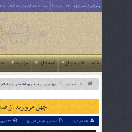
بِسْمِ اللَّـهِ الرَّحْمَـٰنِ الرَّحِيمِ
خانه
درباره ما
زیارت نامه خاص امام صادق علیه السلام
فراخو
خانه
کلام جاودان
ائمه اطهار
مهدویت
حد
ائمه اطهار
چهل مروارید از صدف وجود امام هادی علیه السلام
چهل مروارید از صدف
خادم اهل البیت
ائمه اطهار
,
امام علی النقی (ع)
23 شهریور 95