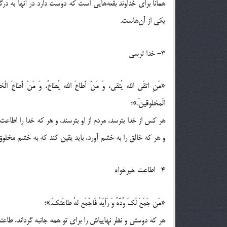
همانا برای خداوند بقعه‌هایی است که دوست دارد در آنها به درگ
یکی از آن‌هاست.
3- خدا ترسی
«مَنِ اتقَی الله یُتقی، وَ مَنْ أَطاعَ الله یُطاعُ، وَ مَنْ أَطاعَ الْخا
الَمخلوقینَ.»؛
هر کس از خدا بترسد، مردم از او بترسند، و هر که خدا را اطاعت 
و هر که خالق را به خشم آورد، باید یقین کند که به خشم مخلوق
4- اطاعت خیرخواه
«مَن جَمَعَ لَکَ وُدَّهُ وَ رَأیَهُ فَاجْمَع لهُ طاعَتکَ.»؛
هر که دوستی و نظر نهاییاش را برای تو همه جانبه گرداند، طاعتت