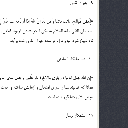
9- جبران نقص
«لِبَعض مَوالیهِ: عاتِب فلانا وَ قل لهُ: إنَّ اللهَ إِذا أَرادَ به عبد خَیرًا إِ
امام علی النقی علیه السلام به یکی از دوستانش فرمود: فلانی را
گاه توبیخ شود، بپذیرد. [و در صدد جبران نقص خود برآید.]
10- دنیا جایگاه آزمایش
«إِن الله جَعَلَ الدنیا دارَ بَلوی وَالاخِرَةَ دارَ عُقبی وَ جَعَلَ بَلوَی الدنیا ل
همانا که خداوند دنیا را سرای امتحان و آزمایش ساخته و آخرت 
عوض بلای دنیا قرار داده است.
11- ستمکار بردبار