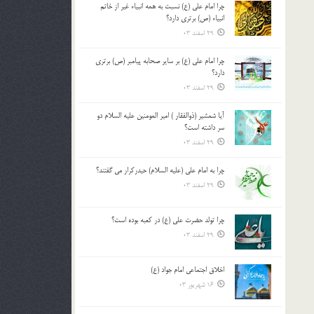
چرا امام علی (ع) نسبت به همه انبیاء غیر از خاتم
بالا
انبیاء (ص) برتری دارد؟
و
29 اسفند 03
پایین
استفاده
چرا امام علی (ع) بر سایر صحابه پیامبر (ص) برتری
کنید.
دارد؟
29 اسفند 03
آیا شمشیر (ذوالفقار ) امیر المومنین علیه السلام دو
سر داشته است؟
29 اسفند 03
چرا به امام علی (علیه السلام) حیدرکرار می گفتند؟
29 اسفند 03
چرا تولد حضرت علی (ع) در کعبه بوده است؟
29 اسفند 03
اخلاق اجتماعی امام جواد (ع)
16 شهریور 03