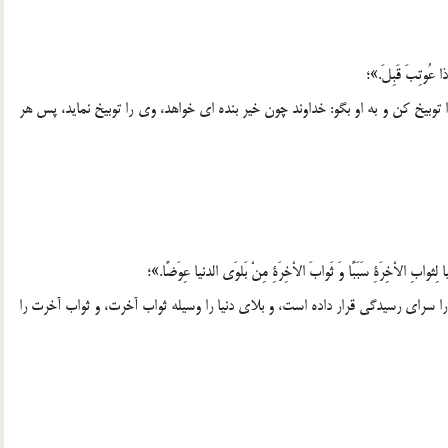
ذا عُوتِبَ قَبِلَ.»؛
 توبیخ کن و به او بگو: خداوند چون خیر بنده ای خواهد، وی را توبیخ نماید، پس هر
ِثوابِ الاْخِرَةِ سَبَبًا وَ ثَوابَ الاْخِرَةِ مِنْ بَلوَی الدنیا عِوَضًا.»؛
را سرای رسیدگی قرار داده است، و بلای دنیا را وسیله ثواب آخرت، و ثواب آخرت را