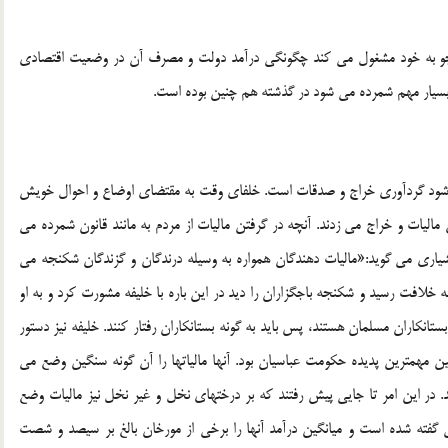
جو به خود مشغول می کند چگونگی درآمد دولت و مصرف آن در وضعیت اقتصادی
 بسیار مهم شمرده می شود در گذشته هم چنین بوده است.
ی شود گردآوری خراج و صدقات است. خلفای وقت به مقتضای اوضاع و احوال خویش
یات و خراج می زدند. آنچه در گرفتن مالیات از مردم به مانند قانون شمرده می
شیاری می گوید:«مالیات دهندگان همواره به وسیله درندگان و گزندگان شکنجه می
 خلافت رسید و شکنجه باجگزاران را دید در این باره با خلیفه مشورت کرد و به او
ستانکاران مسلمان هستند، پس باید به گونه بستانکاران رفتار کنند. خلیفه نیز دستور
 را شکنجه نکنند.(1) وضع خراج سنگین مهمترین پدیده حکومت عباسیان بود. آنها مالیاتها را آن گونه سنگین وضع می
ند. در این امر تا جایی پیش رفتند که بر درختهای نخل و غیر نخل نیز مالیات وضع
راوانی گفته شده است و میانگین درآمد آنها را برخی از مورخان بالغ بر سیصد و شصت