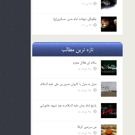
22 تیر 03
چگونگی شهادت امام حسن عسکری(ع)
22 تیر 03
تازه ترین مطالب
سلام ای هلال محرم
25 خرداد 05
منزل به منزل با کاروان حسین بن علی علیه السلام
25 خرداد 05
پاسخ امام زمان علیه السلام به چند شبهه عاشورایی
25 خرداد 05
من سرزمین کربلا
25 خرداد 05