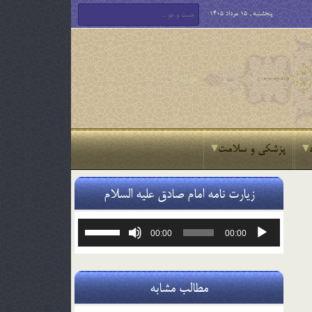
پنجشنبه , 15 مرداد 1405
پزشکی و سلامت
زیارت نامه امام صادق علیه السلام
پخش‌کننده
برای
00:00
00:00
صوت
افزایش
یا
کاهش
صدا
مطالب مشابه
از
کلیدهای