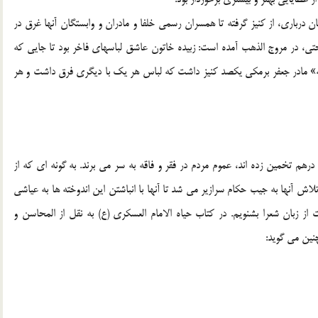
ن درباری، از کنیز گرفته تا همسران رسمی خلفا و مادران و وابستگان آنها غرق در
ختی، در مروج الذهب آمده است: زبیده خاتون عاشق لباسهای فاخر بود تا جایی که
 پنجاه هزار دینار بود.(10) و گویند«عتابه» مادر جعفر برمکی یکصد کنیز داشت که لباس هر یک با دیگری فرق داشت و هر
درهم تخمین زده اند، عموم مردم در فقر و فاقه به سر می برند. به گونه ای که از
لاش آنها به جیب حکام سرازیر می شد تا آنها با انباشتن این اندوخته ها به عیاشی
 از زبان شعرا بشنویم. در کتاب حیاه الامام العسکری (ع) به نقل از المحاسن و
نین می گوید: