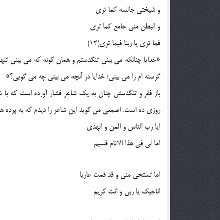
و شیختی جالسه کما تری
و البطن منی جامع کما تری
فما تری یا ربنا فیما تری(12)
«خدایا چنانکه می بینی تنگدستم و همان گونه که می بینی تنها 
گرسنه ام را می بینی؛ خدایا در آنچه می بینی چه می گویی؟»
باز فقر و تنگدستی چنان به یک شاعر فشار آورده است که با ش
روزی ده است. اصمعی می گوید این شاعر را دیدم که به پرده ه
ایا رب الناس و المن و الهدی
اما لی فی هذا الانام قسیم
اما تستحی منی و قد قمت عاریا
اناجیک یا ربی و انت کریم