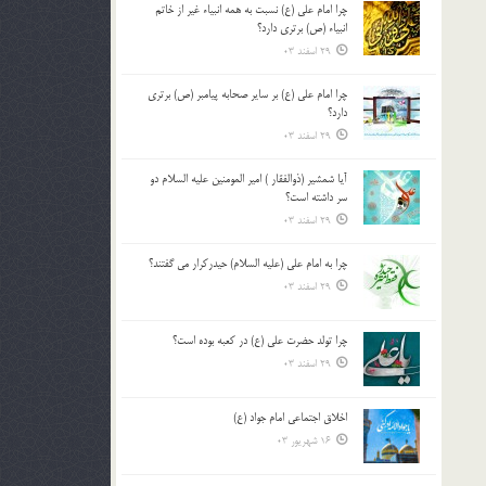
چرا امام علی (ع) نسبت به همه انبیاء غیر از خاتم
بالا
انبیاء (ص) برتری دارد؟
و
29 اسفند 03
پایین
استفاده
چرا امام علی (ع) بر سایر صحابه پیامبر (ص) برتری
کنید.
دارد؟
29 اسفند 03
آیا شمشیر (ذوالفقار ) امیر المومنین علیه السلام دو
سر داشته است؟
29 اسفند 03
چرا به امام علی (علیه السلام) حیدرکرار می گفتند؟
29 اسفند 03
چرا تولد حضرت علی (ع) در کعبه بوده است؟
29 اسفند 03
اخلاق اجتماعی امام جواد (ع)
16 شهریور 03