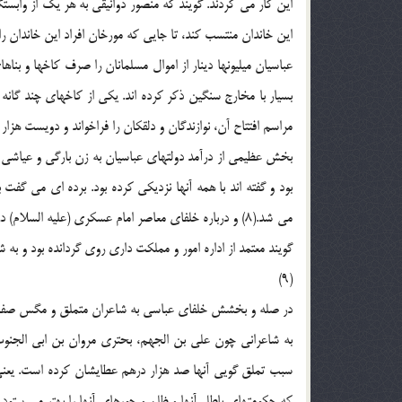
این کار می کردند. گویند که منصور دوانیقی به هر یک از وا
این خاندان منتسب کند، تا جایی که مورخان افراد این خاندان را 
عباسیان میلیونها دینار از اموال مسلمانان را صرف کاخها و ب
بسیار با مخارج سنگین ذکر کرده اند. یکی از کاخهای چند گانه
مراسم افتتاح آن، نوازندگان و دلقکان را فراخواند و دویست هزار در
بخش عظیمی از درآمد دولتهای عباسیان به زن بارگی و عیاشی و
بود و گفته اند با همه آنها نزدیکی کرده بود. برده ای می گف
می شد.(8) و درباره خلفای معاصر امام عسکری (علیه الس
گویند معتمد از اداره امور و مملکت داری روی گردانده بود و به ش
(9)
در صله و بخشش خلفای عباسی به شاعران متملق و مگس صفت 
به شاعرانی چون علی بن الجهم، بحتری مروان بن ابی الجنوب، 
سبب تملق گویی آنها صد هزار درهم عطایشان کرده است. یعنی 
که حکومتهای باطل آنها و ظلم و جورهای آنها را بهتر می ستود از