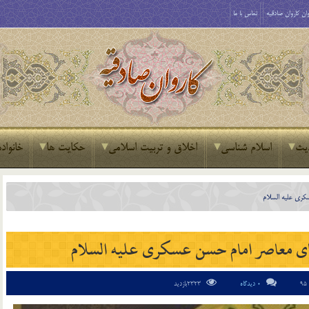
ان کاروان صادقیه
تماس با ما
یث
اسلام شناسی
اخلاق و تربیت اسلامی
حکایت ها
خانواده
کری علیه السلام
ی معاصر امام حسن عسکری علیه السلام
0 دیدگاه
2323بازدید