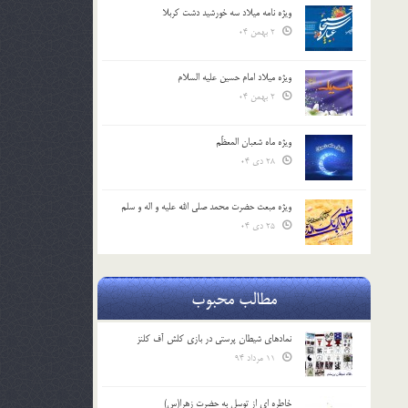
ویژه نامه میلاد سه خورشید دشت کربلا
2 بهمن 04
ویژه میلاد امام حسین علیه السلام
2 بهمن 04
ویژه ماه شعبان المعظّم
28 دی 04
ویژه مبعث حضرت محمد صلی الله علیه و اله و سلم
25 دی 04
مطالب محبوب
نمادهای شیطان پرستی در بازی کلش آف کلنز
11 مرداد 94
خاطره ای از توسل به حضرت زهرا(س)