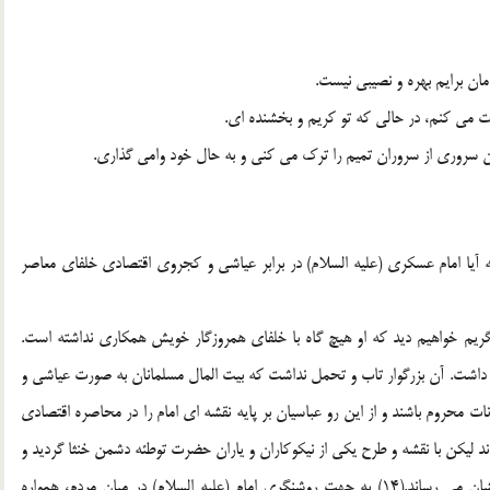
مان برایم بهره و نصیبی نیست.
جات می کنم، در حالی که تو کریم و بخشنده ای.
کن سروری از سروران تمیم را ترک می کنی و به حال خود وامی گذاری.
یا امام عسکری (علیه السلام) در برابر عیاشی و کجروی اقتصادی خلفای معاصر
ریم خواهیم دید که او هیچ گاه با خلفای همروزگار خویش همکاری نداشته است.
ی داشت. آن بزرگوار تاب و تحمل نداشت که بیت المال مسلمانان به صورت عیاشی و
ت محروم باشند و از این رو عباسیان بر پایه نقشه ای امام را در محاصره اقتصادی
دند لیکن با نقشه و طرح یکی از نیکوکاران و یاران حضرت توطئه دشمن خنثا گردید و
او به عنوان فروش روغن به امام وجوه شرعیه را به دست ایشان می رساند.(14) به جهت روشنگری امام (علیه السلام) در میان مردم، همواره