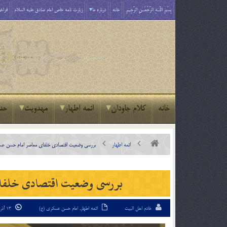
بِسْمِ اللَّـهِ الرَّحْمَـٰنِ الرَّحِيمِ
خانه
درباره ما
زیارت نامه خاص امام صادق علیه السلام
فراخو
خانه
کلام جاودان
ائمه اطهار
مهدویت
حد
ائمه اطهار
بررسی وضعیت اقتصادی خلفای معاصر امام حسن عس
بررسی وضعیت اقتصادی خلفا
خادم اهل البیت
ائمه اطهار
,
امام حسن عسکری (ع)
13 آذر 95