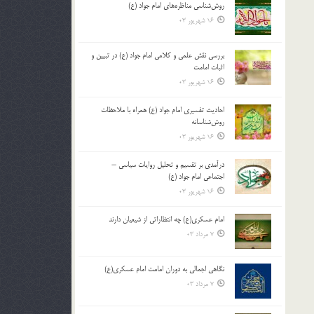
روش‌شناسی مناظره‌های امام جواد (ع)
16 شهریور 03
بررسی نقش علمی و کلامی امام جواد (ع) در تبیین و
اثبات امامت
16 شهریور 03
احادیث تفسیری امام جواد (ع) همراه با ملاحظات
روش‌شناسانه
16 شهریور 03
درآمدی بر تقسیم و تحلیل روایات سیاسی –
اجتماعی امام جواد (ع)
16 شهریور 03
امام عسکری(ع) چه انتظاراتی از شیعیان دارند
7 مرداد 03
نگاهی اجمالی به دوران امامت امام عسکری(ع)
7 مرداد 03