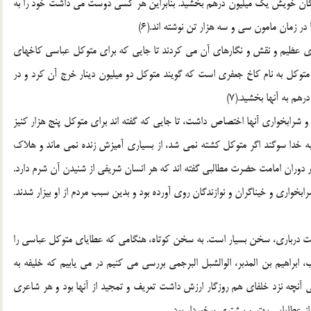
بستگان خویش یک میلیون درهم بخشید. بنابراین هر کسی دوست می داشت خود را به
در زمان مامون سی و سه هزار تن نوشته اند.(6)
ناهای عظیم و نقش و نگارهای آن می کردند تا جایی که برای متوکل عباسی کاخهای
 متوکل به نام کاخ جعفری است که گویند متوکل دو میلیون دینار خرج آن کرد و در
هم به آنها بخشید.(7)
 شرابخواری آنها اختصاص داشت، تا جایی که گفته اند برای متوکل پنج هزار کنیز
ت به خدا سوگند اگر متوکل کشته نمی شد، از بسیاری آمیزش زنده نمی ماند و هلاک
لام) در دوران امامت حضرت مطالبی گفته اند که هر انسان شریفی از شنیدن آن شرم دارد.
رابخواری و خیناگران و نوازندگان روی آورده بود و بدین سبب مردم از او بیزار شدند.
درباری، سخن بسیار است. به سخن کوتاه، هنگامی که عطایای متوکل عباسی را
ابراهیم بن المدبر، الوالشبل البرجمی بررسی می کنیم در می یابیم که خلیفه به
آنچه نزد خلفای هم روزگار ارزش داشت تعریف و تمجید از آنها بود و هر شاعری
 عطایایی بهتر و بیشتری برخوردار بود.