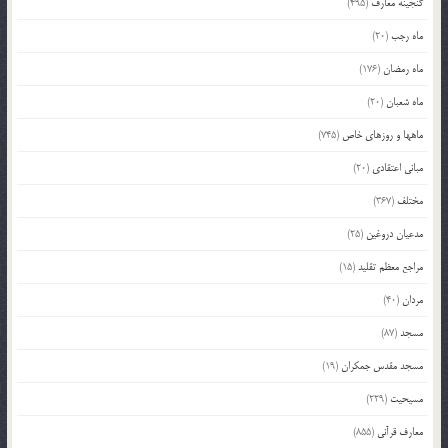
گنجینه معارف
(495)
ماه رجب
(20)
ماه رمضان
(176)
ماه شعبان
(20)
ماهها و روزهای خاص
(745)
مبانی اعتقادی
(20)
مختلف
(367)
مدعیان دروغین
(25)
مراجع معظم تقلید
(15)
مردان
(40)
مسجد
(87)
مسجد مقدس جمکران
(19)
مسیحیت
(229)
معارف قرآنی
(855)