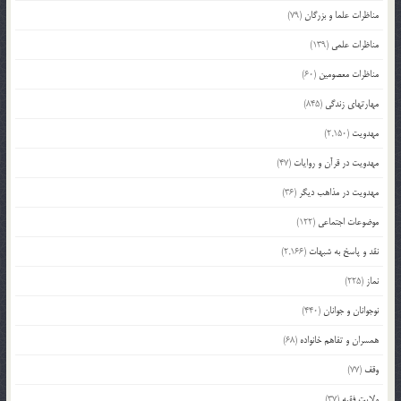
مناظرات علما و بزرگان
(79)
مناظرات علمی
(139)
مناظرات معصومین
(60)
مهارتهای زندگی
(845)
مهدویت
(2,150)
مهدویت در قرآن و روایات
(47)
مهدویت در مذاهب دیگر
(36)
موضوعات اجتماعی
(122)
نقد و پاسخ به شبهات
(2,166)
نماز
(225)
نوجوانان و جوانان
(440)
همسران و تفاهم خانواده
(68)
وقف
(77)
ولایت فقیه
(37)