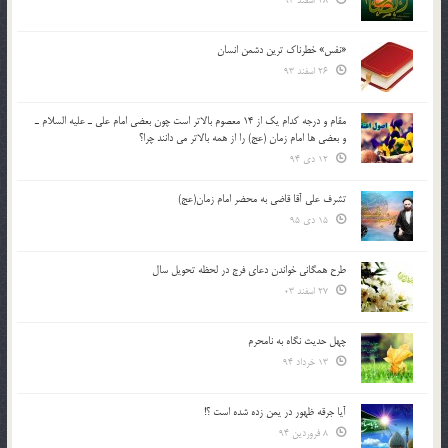
28 اسفند 93
«نفس» خطرناک ترین دشمن انسان
26 اسفند 93
مقام و درجه كدام يك از 14 معصوم بالاتر است چون بعضي امام علي ـ عليه السلام ـ
و بعضي ها امام زمان (عج) را از همه بالاتر مي دانند چرا؟
12 دی 94
تشرف علي آقا قاضي به محضر امام زمان(عج)
15 دی 95
طرح همگانی خواندن دعای فرج در لحظه تحویل سال
27 اسفند 03
چهل حدیث نگاه به نامحرم
13 خرداد 94
آیا جرقه ظهور در یمن زده شده است ؟!
8 فروردین 94