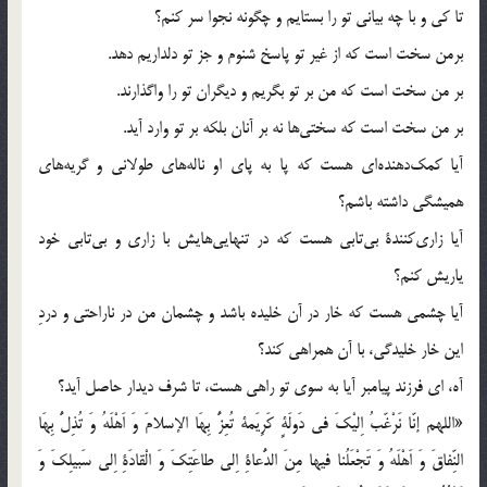
تا كي و با چه بياني تو را بستايم و چگونه نجوا سر كنم؟
برمن سخت است كه از غير تو پاسخ شنوم و جز تو دلداريم دهد.
بر من سخت است كه من بر تو بگريم و ديگران تو را واگذارند.
بر من سخت است كه سختي‌ها نه بر آنان بلكه بر تو وارد آيد.
آيا كمك‌دهنده‌اي هست كه پا به پاي او ناله‌هاي طولاني و گريه‌هاي
هميشگي داشته باشم؟
آيا زاري‌كنندة بي‌تابي هست كه در تنهايي‌هايش با زاري و بي‌تابي خود
ياريش كنم؟
آيا چشمي هست كه خار در آن خليده باشد و چشمان من در ناراحتي و دردِ
اين خار خليدگي، با آن همراهي كند؟
آه، اي فرزند پيامبر آيا به سوي تو راهي هست، تا شرف ديدار حاصل آيد؟
«اللهم إنّا نَرْغّبُ اِليْكَ في دَولَةٍ كَرِيَمة تُعِزُّ بِهَا الإسلامَ وَ اَهْلَهُ وَ تُذِلُّ بِهَا
النِّفاقَ وَ اَهْلَهُ ‌وَ تَجْعَلُنا فيها مِنَ الدُّعاةِ اِلي طاعَتِكَ وَ الْقادَةِ اِلي سَبيلِكَ وَ‌