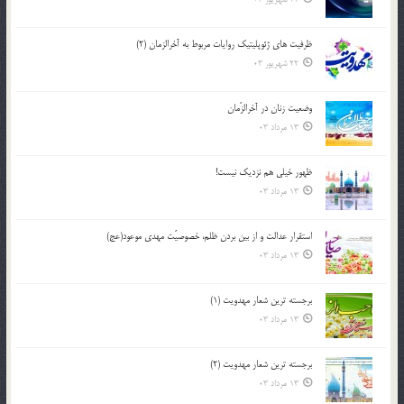
ظرفیت های ژئوپلیتیک روایات مربوط به آخرالزمان (2)
22 شهریور 03
وضعیت زنان در آخرالزّمان
13 مرداد 03
ظهور خیلی هم نزدیک نیست!
13 مرداد 03
استقرار عدالت و از بين بردن ظلم، خصوصيّت مهدي موعود(عج)
13 مرداد 03
برجسته ترين شعار مهدويت (1)
13 مرداد 03
برجسته ترين شعار مهدويت (2)
13 مرداد 03