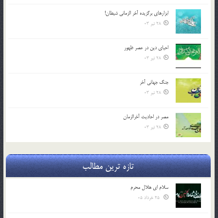
ابزارهاي برگزيده آخر الزماني شيطان!
28 تیر 03
احياي دين در عصر ظهور
28 تیر 03
جنگ جهاني آخر
28 تیر 03
مصر در احادیث آخرالزمان
28 تیر 03
تازه ترین مطالب
سلام ای هلال محرم
25 خرداد 05