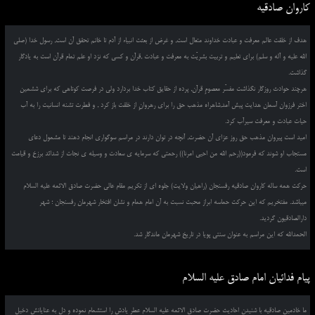
کاروان صادقیه
هدف از خلقت عالم معرفت و عبادت خداوند متعال است, و غرض از بعثت انبیاء از آدم تا خاتم تحقق آن است, رسول خدا (صلی
الله علیه و آله و سلم) برای تعلیم و تربیت بشریّت به معرفت و عبادت ,قرآن و کسی که نزد او علم تمام قرآن است به یادگار
گذاشت.
هرچند حوادث روزگار نگذاشت مفسّر معصومِ قرآن, پرده از حقایق کتاب خدا بردارد ولی در فرصت کوتاهی که برای ششمین
اختر فرزوان آسمان هدایت پیش آمد,شاهراه مذهب حق را برای رهروانِ از خلقت باز کرد , و فطرت تشنه انسانیت را به آب
حیات عبادت و معرفت سیرآب کرد.
امید است پیروان مذهب حق روز عزای آن حضرت, آنچه در توان دارند در مراسم سوگواری انجام دهند تا مشمول دعای
مستجاب او شوند که فرمود((رحم الله من احیی امرنا)) رحمتی که سرمایه ی سعادت و وسیله ی نجات از شدائد برزخ و قیامت
است.
حرکت همه ساله کاروان صادقیه رفسنجان (راهیان ولایت) جلوه ای از تکریم مقام عالی حضرت صادق الائمه علیه السلام
میباشد. مفتخریم که این حرکت حماسه ابراز محبت نسبت به آن امام همام و نشان افتخار شهرمان رفسنجان ؛ شهر
دارالصادقیون گردید.
الحمدالله که این مراسم به عنوان سنتی پویا در تاریخ شهرمان ماندگار شد.
پیام فدائیان امام صادق علیه السلام
ما خادمین صادقیه با شنیدن احادیث حضرت صادق الائمه علیه السلام عطر یادش را استشمام نموده و دل به عنایاتش دخیل