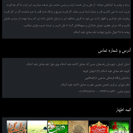
بسته و چشم به کراماتش دوخته ؛ از جان و دل خدمت ارباب و رئیس مذهب مان عرضه میداریم، ای ارباب ما اگر چه قبرت
غریب است ما نمی گذاریم قدر و منزلت شما غریب بماند. اگر قبرت ضریح و بارگاه ندارد قلب ما حرم شماست اگر در کنار قبرت
وهابیت مانع عزاداری و اظهار ارادت می شود ما کاروان صادقیه ای را برایتان تشکیل داده ایم که رسما عهده دار مراسم هایتان
باشیم و ناله سرای جعفری میزبان عزاداران و میهمانانتان گردد تا جان داریم بر غربتت غریب نوازی میکنیم...
وعده ما 25 شوال سالروز شهادت امام صادق علیه السلام
آدرس و شماره تماس
استان کرمان ، شهرستان رفسنجان، حسن آباد صادق الائمه علیه السلام نوق، بلوار امام صادق علیه السلام
کوچه امام صادق علیه السلام (9) انتهای کوچه
ساختمان پایگاه فرهنگی مذهبی دارالصادقیون
دفتر شورای مرکزی انجمن محبین حضرت صادق الائمه علیه السلام
شماره تماس : 03434171563 – 09133928317
ائمه اطهار