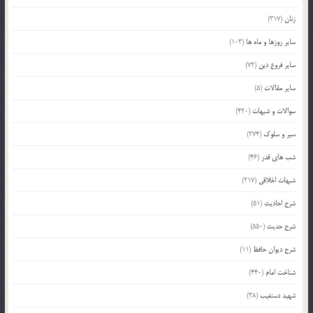
زنان
(317)
سایر روزها و ماه ها
(103)
سایر فروع دین
(72)
سایر مقالات
(5)
سوالات و شبهات
(420)
سیر و سلوک
(274)
شب های قدر
(46)
شبهات اخلاقی
(217)
شرح احادیث
(51)
شرح حدیث
(550)
شرح دیوان حافظ
(11)
شناخت امام
(440)
شهید دستغیب
(38)