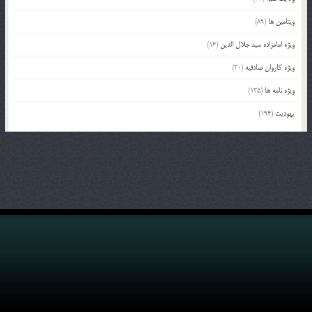
ویتامین ها
(89)
ویژه امامزاده سید جلال الدین
(16)
ویژه کاروان صادقیه
(30)
ویژه نامه ها
(135)
یهودیت
(194)