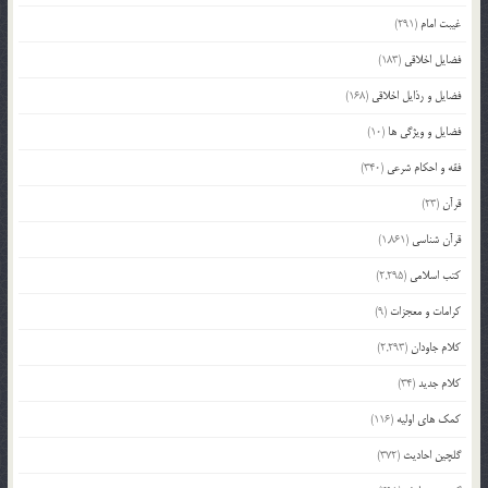
غیبت امام
(291)
فضایل اخلاقی
(183)
فضایل و رذایل اخلاقی
(168)
فضایل و ویژگی ها
(10)
فقه و احکام شرعی
(340)
قرآن
(23)
قرآن شناسی
(1,861)
کتب اسلامی
(2,295)
کرامات و معجزات
(9)
کلام جاودان
(2,293)
کلام جدید
(34)
کمک های اولیه
(116)
گلچین احادیث
(372)