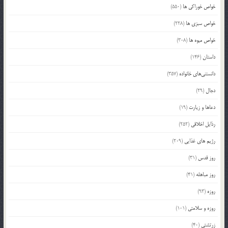
خواص خوراکی ها
(550)
خواص سبزی ها
(228)
خواص میوه ها
(308)
داستان
(146)
دانستنی‌های خانواده
(357)
دجال
(29)
دعاها و زیارت
(19)
رذایل اخلاقی
(252)
رژیم های غذایی
(209)
روز قدس
(31)
روز مباهله
(41)
روزه
(93)
روزه و سلامتی
(101)
زرتشتی
(40)