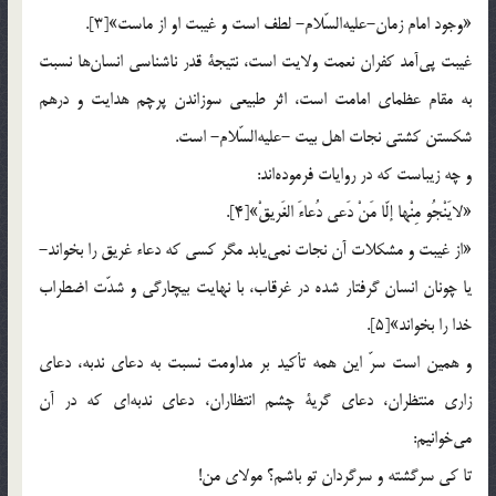
«وجود امام زمان-عليه‌السّلام- لطف است و غيبت او از ماست»[3].
غيبت پي‌آمد كفران نعمت ولايت است، نتيجة قدر ناشناسي انسان‌ها نسبت
به مقام عظماي امامت است، اثر طبيعي سوزاندن پرچم‌ هدايت و درهم
شكستن كشتي نجات اهل بيت‌ -عليه‌السّلام- است.
و چه زيباست كه در روايات فرموده‌اند:
«لايَنْجُو مِنْها إلّا مَنْ دَعي دُعاءَ الغَريقْ»[4].
«از غيبت و مشكلات آن نجات نمي‌يابد مگر كسي كه دعاء غريق را بخواند-
يا چونان انسان گرفتار شده در غرقاب، با نهايت بيچارگي و شدّت اضطراب
خدا را بخواند»[5].
و همين است سرّ اين همه تأكيد بر مداومت نسبت به دعاي ندبه، دعاي
زاري منتظران، دعاي گرية چشم انتظاران، دعاي ندبه‌اي كه در آن
مي‌خوانيم:
تا كي سرگشته و سرگردان تو باشم؟ مولاي من!