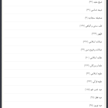
شیخ مفید
(42)
شیعه شناسی
(69)
صحیفه سجادیه
(4)
طب سنتی و گیاهی
(147)
ظهور
(334)
عبادات اسلامی
(627)
عبادات و فروع دین
(34)
عقاید اسلامی
(70)
علما و بزرگان
(224)
علوم اسلامی
(43)
علوم قرآنی
(343)
عید غدیر خم
(185)
عید فطر
(35)
عید نوروز
(45)