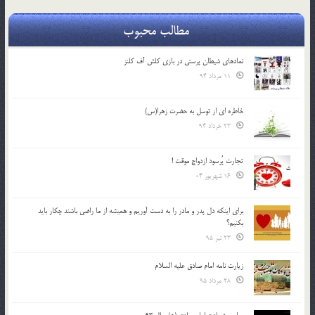
مطالب محبوب
نمادهای شیطان پرستی در بازی کلش آف کلنز
11 مرداد 94
خاطره ای از توسل به حضرت زهرا(س)
23 خرداد 94
تجارت پُرسود ازدواج موقت !
16 شهریور 04
براي اينكه دل پدر و مادر را به دست آوريم و هميشه از ما راضي باشند چكار بايد
بكنيم؟
23 تیر 95
زیارت نامه امام صادق علیه السلام
28 مرداد 95