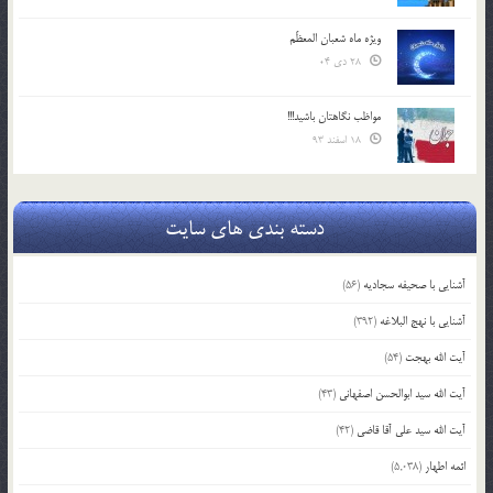
ویژه ماه شعبان المعظّم
28 دی 04
مواظب نگاهتان باشید!!!
18 اسفند 93
دسته بندی های سایت
آشنایی با صحیفه سجادیه
(56)
آشنایی با نهج البلاغه
(392)
آیت الله بهجت
(54)
آیت الله سید ابوالحسن اصفهانی
(43)
آیت الله سید علی آقا قاضی
(42)
ائمه اطهار
(5,038)