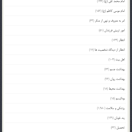
امام محمد تقی (ع)
(146)
امام موسی کاظم (ع)
(152)
امر به معروف و نهی از منکر
(63)
امور تربیتی فرزندان
(51)
انتظار
(164)
انتظار از دیدگاه شخصیت ها
(17)
اهل بیت
(104)
بهداشت جسم
(73)
بهداشت روان
(26)
بهداشت محیط
(18)
بودائیسم
(15)
پزشکی و سلامت
(1,980)
پند خوبان
(129)
تحصیل
(62)