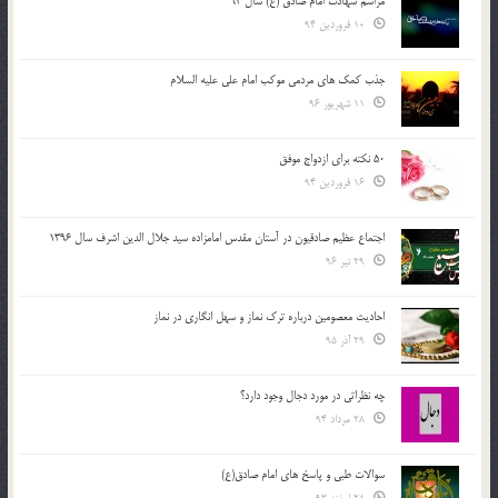
مراسم شهادت امام صادق (ع) سال 93
10 فروردین 94
جذب کمک های مردمی موکب امام علی علیه السلام
11 شهریور 96
50 نکته برای ازدواج موفق
16 فروردین 94
اجتماع عظیم صادقیون در آستان مقدس امامزاده سید جلال الدین اشرف سال 1396
29 تیر 96
احادیث معصومین درباره ترک نماز و سهل انگاری در نماز
29 آذر 95
چه نظراتی در مورد دجال وجود دارد؟
28 مرداد 94
سوالات طبی و پاسخ های امام صادق(ع)