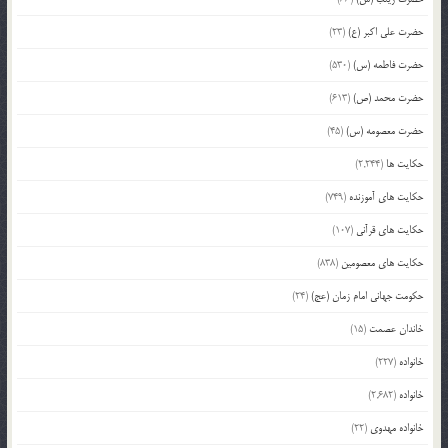
حضرت علی اکبر (ع)
(23)
حضرت فاطمه (س)
(530)
حضرت محمد (ص)
(613)
حضرت معصومه (س)
(45)
حکایت ها
(2,244)
حکایت های آموزنده
(749)
حکایت های قرآنی
(107)
حکایت های معصومین
(838)
حکومت جهانی امام زمان (عج)
(24)
خاندان عصمت
(15)
خانواده
(227)
خانواده
(2,682)
خانواده مهدوی
(22)