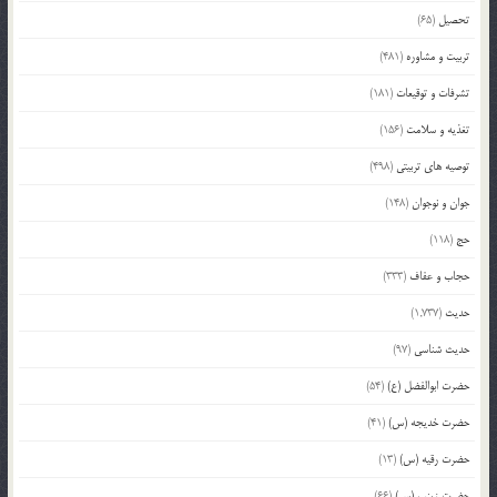
تحصیل
(65)
تربیت و مشاوره
(481)
تشرفات و توقیعات
(181)
تغذیه و سلامت
(156)
توصیه های تربیتی
(498)
جوان و نوجوان
(148)
حج
(118)
حجاب و عفاف
(333)
حدیث
(1,737)
حدیث شناسی
(97)
حضرت ابوالفضل (ع)
(54)
حضرت خدیجه (س)
(41)
حضرت رقیه (س)
(13)
حضرت زینب (س)
(66)