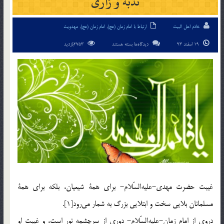
ندبه و زاری
خادم اهل البیت
ارتباط با امام زمان (عج)
,
امام زمان (عج)
,
مهدویت
برای
19 اسفند 93
دیدگاه‌ها
بسته هستند
2753بازدید
ندبه
و
زاری
غيبت حضرت مهدي-عليه‌السّلام- براي همة شيعيان، بلكه براي همة‌
مسلمانان بلايي سخت و ابتلايي بزرگ به شمار مي‌رود[1].
دروي از امام زمان-عليه‌السّلام- دوري از سرچشمه نور است، و غيبت او