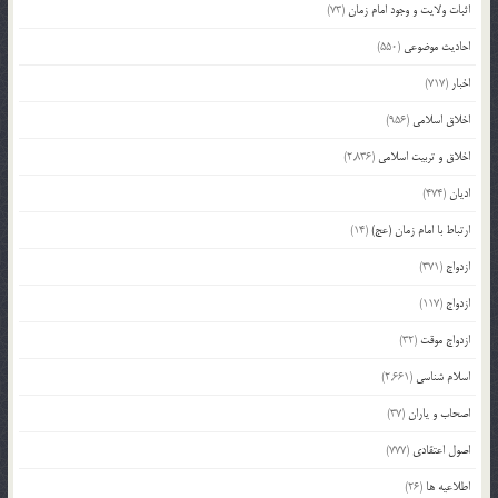
اثبات ولایت و وجود امام زمان
(73)
احادیث موضوعی
(550)
اخبار
(717)
اخلاق اسلامی
(956)
اخلاق و تربیت اسلامی
(2,836)
ادیان
(474)
ارتباط با امام زمان (عج)
(14)
ازدواج
(371)
ازدواج
(117)
ازدواج موقت
(32)
اسلام شناسی
(2,661)
اصحاب و یاران
(37)
اصول اعتقادی
(777)
اطلاعیه ها
(26)