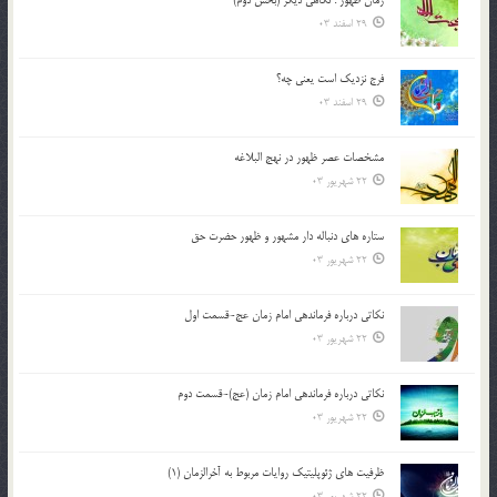
29 اسفند 03
فرج نزدیک است یعنی چه؟
29 اسفند 03
مشخصات عصر ظهور در نهج البلاغه
22 شهریور 03
ستاره های دنباله دار مشهور و ظهور حضرت حق
22 شهریور 03
نکاتى درباره فرماندهى امام زمان عج-قسمت اول
22 شهریور 03
نکاتى درباره فرماندهى امام زمان (عج)-قسمت دوم
22 شهریور 03
ظرفیت های ژئوپلیتیک روایات مربوط به آخرالزمان (1)
22 شهریور 03