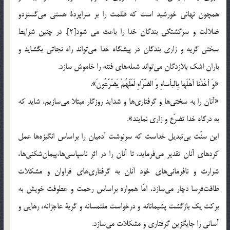
همچون نهاني خورشيد است كه ظلمت را بر سراپردة هستي مي‌گستردو
ضلالت و سرگشتگي بندگان خدا را باعث مي شود[2]. در چنين شرايط
سختي گريه و زاري بندگان در پيشگاه خدا مي‌تواند راه نجاتي بگشايد و
باران اشك بلازدگان مي‌تواند شعله‌هاي فتنه را خاموش سازد.
«وَ أخْذْنا أهْلَها بِالبأساءِ وَ الضَّرّاءِ لَعَلّهُمْ يَضّرَّعُونَ».
«آنان را به سختي‌ها و گرفتاري‌ها و شدايد روزگار مبتلا مي‌سازيم، شايد كه
به درگاه خدا تضرّع و زاري نمايند».
اين سنّت بي‌تبديل خداست كه سرنوشت آدميان را براساس انگيزه‌ها عمل
كرد‌هاي آنان تقدير مي‌فرمايد، تا آنان را در اثر ناسپاسي‌ها،‌پيمان‌شكني‌ها،
شرارت و نافرماني‌هاي خود آنان به گرفتاري‌هاي فراوان و مشكلات
طاقت‌فرسا دچار مي‌سازد، امّا همواره براساس رحمت و عطوفت خويش به
بركت يك بازگشت پشيمانانه و درخواست ملتمسانه و گرية عاجزانه، رهايي و
آساني را جايگزين گرفتاري و مشكلات مي‌سازد.