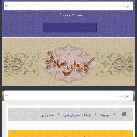
شنبه , 17 مرداد 1405
مهدویت
ارتباط با امام زمان (عج)
ندبه و زاری