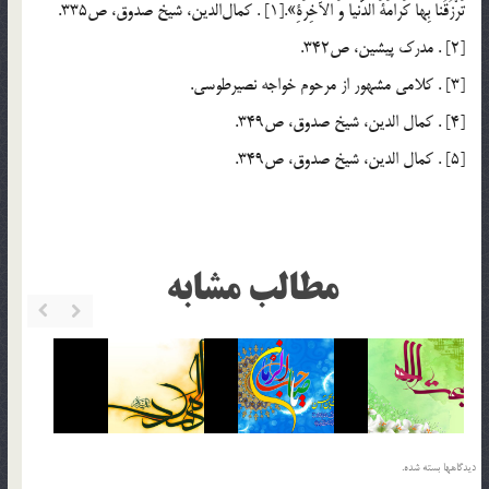
تَرْزُقُنا بِها كَرامَةَ الدُّنيا وَ الآخِرَةِ».[1] . كمال‌الدين، شيخ صدوق، ص335.
[2] . مدرك پيشين، ص342.
[3] . كلامي مشهور از مرحوم خواجه نصيرطوسي.
[4] . كمال الدين، شيخ صدوق، ص349.
[5] . كمال الدين، شيخ صدوق، ص349.
مطالب مشابه
دیدگاهها بسته شده.