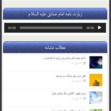
زیارت نامه امام صادق علیه السلام
پخش‌کننده
00:00
00:00
صوت
مطالب مشابه
حاکم خليفه الله و امام زمان (علیه السلام)است
29 اسفند 03
وقتی دین، پول و قبله، زن می‌شود
29 اسفند 03
زمان ظهور ؛ نگاهی دیگر (بخش اول)
29 اسفند 03
زمان ظهور ؛ نگاهی دیگر (بخش دوم)