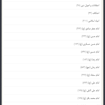
اعتقادات و اصول دین
(28)
اعتکاف
(43)
اعیاد اسلامی
(211)
امام جعفر صادق (ع)
(372)
امام حسن (ع)
(233)
امام حسن عسکری (ع)
(172)
امام حسین (ع)
(847)
امام رضا (ع)
(182)
امام زمان (عج)
(583)
امام سجاد (ع)
(227)
امام علی (ع)
(894)
امام علی النقی (ع)
(165)
امام محمد باقر (ع)
(165)